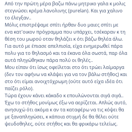
Από την πρώτη μέρα βαζω πάνω μητρικο γαλα κ μολις
στεγνώσει κρέμα λανολινης (purelan). Και για χαλινο
το έλεγξαν..
Μόλις επιστρέψαμε σπίτι ήρθαν δυο μαιες σπίτι με
ενα κατ'οικον πρόγραμμα που υπάρχει, τσέκαραν κ τη
θέση του μωρού οταν θηλάζει κ ότι βάζω θηλέα άλω.
Για αυτό με έπιασε απελπισία, είχα ενημερωθεί πάρα
πολυ για το θηλασμό και τα έκανα όλα σωστά, παρ όλα
αυτά πληγώθηκαν πάρα πολύ οι θηλές..
Μου είπαν ότι ίσως οφείλεται στο ότι τρώει λαίμαργα
(δεν τον αφήνω να κλάψει για να τον βάλω στήθος) και
στο ότι είμαι ανοιχτόχρωμη (ούτε αυτό είχα ιδέα ότι
παίζει ρόλο).
Τώρα έχουν κάνει κάκαδο κ επουλώνονται σιγά σιγά..
Έχω το στήθος μονίμως έξω να αερίζεται. Απλώς αυτό,
ανησυχώ ότι ακόμα κ αν τα καταφέρω να τις κόψει θα
με ξαναπληγώσει, κ κάποια στιγμή δε θα θέλει ούτε
ψευδοθηλες, ούτε στήθος και θα φρικάρω τελείως.