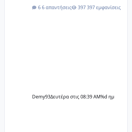
@Elk @Melikara86 @Παρασκευαιδου
6 απαντήσεις
397 εμφανίσεις
@Zenia z @melitiniღ @Christi.D.
@flowerv @Riaa @Ngsofia
Demy93
Δευτέρα στις 08:39 AM
%d ημ