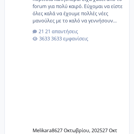
forum για πολύ καιρό. Εύχομαι να είστε
όλες καλά να έχουμε πολλές νέες
μανούλες με το καλό να γεννήσουν
αυτές που ήδη περιμένουν. Να πάρουν
21 απαντήσεις
γερα μωράκια στην αγκαλίτσα τους
3633 εμφανίσεις
🙏🏼🙏🏼 Ας πάμε λοιπόν στο θέμα μου.
Τελευταία περίοδο 25 σεπτεμβρίου
Εδώ και τέσσερις πέντε μέρες νιώθω
αρρωστη δεν έχω κουράγιο για τίποτα
πονάει πολύ το στήθος μου και τα δύο
και βάζω θερμόμετρο και έχω συνεχώς
37 με 37, 3 Έτσι λοιπόν είπα να κάνω
ένα τεστ την παρασ
Melikara86
27 Οκτωβρίου, 2025
27 Οκτ