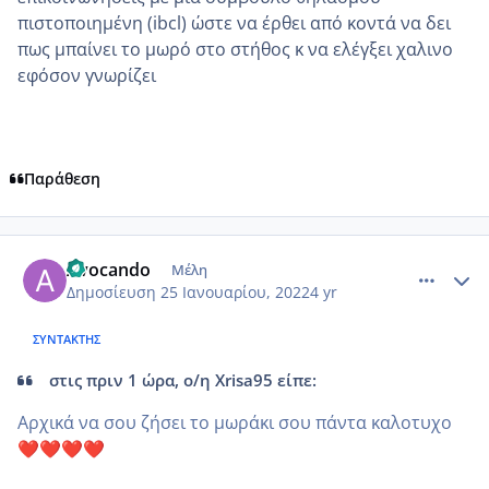
πιστοποιημένη (ibcl) ώστε να έρθει από κοντά να δει
πως μπαίνει το μωρό στο στήθος κ να ελέγξει χαλινο
εφόσον γνωρίζει
Παράθεση
comment_1284373
Author stats
Avocando
Μέλη
Δημοσίευση
25 Ιανουαρίου, 2022
4 yr
ΣΥΝΤΆΚΤΗΣ
στις πριν 1 ώρα, ο/η Xrisa95 είπε:
Αρχικά να σου ζήσει το μωράκι σου πάντα καλοτυχο
❤️
❤️
❤️
❤️