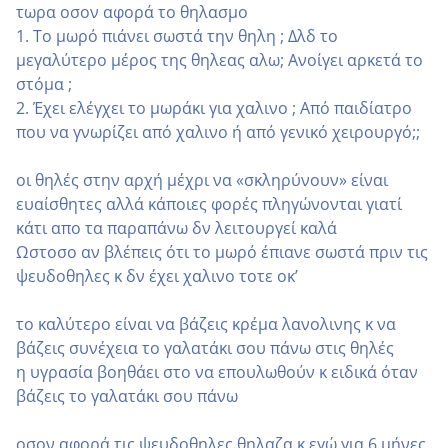
τωρα οσον αφορά το θηλασμο
1. Το μωρό πιάνει σωστά την θηλη ; Δλδ το
μεγαλύτερο μέρος της θηλεας αλω; Ανοίγει αρκετά το
στόμα ;
2. Έχει ελέγχει το μωράκι για χαλινο ; Από παιδίατρο
που να γνωρίζει από χαλινο ή από γενικό χειρουργό;;
οι θηλές στην αρχή μέχρι να «σκληρύνουν» είναι
ευαίσθητες αλλά κάποιες φορές πληγώνονται γιατί
κάτι απο τα παραπάνω δν λειτουργεί καλά
Ωστοσο αν βλέπεις ότι το μωρό έπιανε σωστά πριν τις
ψευδοθηλες κ δν έχει χαλινο τοτε οκ’
το καλύτερο είναι να βάζεις κρέμα λανολινης κ να
βάζεις συνέχεια το γαλατάκι σου πάνω στις θηλές
η υγρασία βοηθάει στο να επουλωθούν κ ειδικά όταν
βάζεις το γαλατάκι σου πάνω
οσον αφορά τις ψευδοθηλες θηλαζα κ εγώ για 6 μήνες