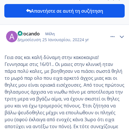
Απαντήστε σε αυτή τη συζήτηση
comment_1284317
Author stats
Avocando
Μέλη
Δημοσίευση
25 Ιανουαρίου, 2022
4 yr
Γεια σας και καλή δύναμη στην κακοκαιρια!
Γεννησαμε στις 16/01.. Οι μαιες στην κλινική ηταν
πάρα πολύ καλες, με βοηθησαν να πιάσει σωστά θηλή
το μωρό παρ ολο που ειχα αρκετό άγχος μιας και οι
θηλες μου είναι οριακά εισέχουσες. Από τους πρώτους
θηλασμους άρχισα να νιωθω πόνο με αποτέλεσμα την
τριτη μερα να βγάζω αίμα, να έχουν σκιστεί οι θηλες
μου και να έχω τρομερούς πόνους. Έτσι ζήτησα να
βάλω ψευδοθηλες μέχρι να επουλωθουν οι πληγές
μου (αφού έκλαιγα από ενοχές κάνα 3ωρο ότι ειχα
αποτύχει να αντέξω τον πόνο). Εκ τότε συνεχίζουμε