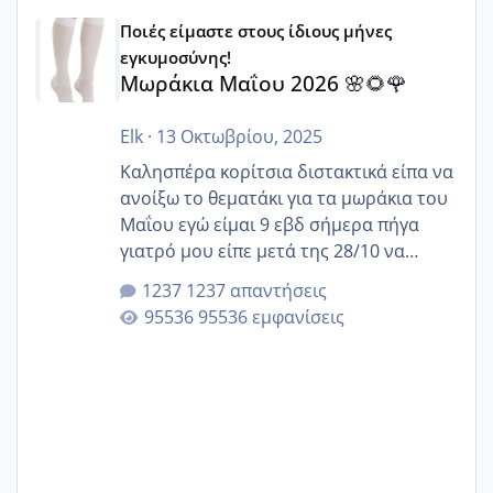
Μωράκια Μαΐου 2026 🌸🌻🌹
Ποιές είμαστε στους ίδιους μήνες
εγκυμοσύνης!
Μωράκια Μαΐου 2026 🌸🌻🌹
Elk
·
13 Οκτωβρίου, 2025
Καλησπέρα κορίτσια διστακτικά είπα να
ανοίξω το θεματάκι για τα μωράκια του
Μαΐου εγώ είμαι 9 εβδ σήμερα πήγα
γιατρό μου είπε μετά της 28/10 να
κλείσω ραντεβού για την αυχενική είναι
1237 απαντήσεις
καμιά άλλη κοπέλα να γεννάει Μάιο ;;
95536 εμφανίσεις