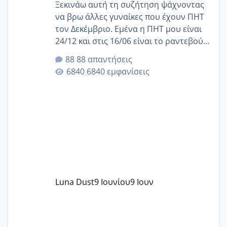
Ξεκινάω αυτή τη συζήτηση ψάχνοντας
να βρω άλλες γυναίκες που έχουν ΠΗΤ
τον Δεκέμβριο. Εμένα η ΠΗΤ μου είναι
24/12 και στις 16/06 είναι το ραντεβού
της αυχενικής διαφάνειας. Έχω αρκετό
88 απαντήσεις
άγχος και οι μέρες δεν φαίνεται να
6840 εμφανίσεις
περνάνε με τίποτα.
Luna Dust
9 Ιουνίου
9 Ιουν