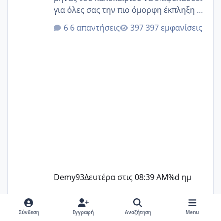
για όλες σας την πιο όμορφη έκπληξη 🧿
@Elk @Melikara86 @Παρασκευαιδου
6 απαντήσεις
397 εμφανίσεις
@Zenia z @melitiniღ @Christi.D.
@flowerv @Riaa @Ngsofia
Demy93
Δευτέρα στις 08:39 AM
%d ημ
Σύνδεση
Εγγραφή
Αναζήτηση
Menu