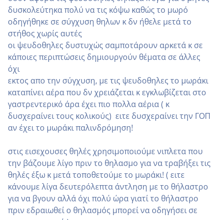
δυσκολεύτηκα πολύ να τις κόψω καθώς το μωρό
οδηγήθηκε σε σύγχυση θηλων κ δν ήθελε μετά το
στήθος χωρίς αυτές
οι ψευδοθηλες δυστυχώς σαμποτάρουν αρκετά κ σε
κάποιες περιπτώσεις δημιουργούν θέματα σε άλλες
όχι
εκτος απο την σύγχυση, με τις ψευδοθηλες το μωράκι
καταπίνει αέρα που δν χρειάζεται κ εγκλωβίζεται στο
γαστρεντερικό άρα έχει πιο πολλα αέρια ( κ
δυσχεραίνει τους κολικούς) ειτε δυσχεραίνει την ΓΟΠ
αν έχει το μωράκι παλινδρόμηση!
στις εισεχουσες θηλές χρησιμοποιούμε νιπλετα που
την βάζουμε λίγο πριν το θηλασμο για να τραβήξει τις
θηλές έξω κ μετά τοποθετούμε το μωράκι! ( ειτε
κάνουμε λίγα δευτερόλεπτα άντληση με το θήλαστρο
για να βγουν αλλά όχι πολύ ώρα γιατί το θήλαστρο
πριν εδραιωθεί ο θηλασμός μπορεί να οδηγήσει σε