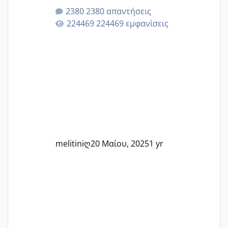
μητρότητα μέσω εξωσωματικής το 2025.
2380 απαντήσεις
Εδώ θα μοιραστούμε αγωνίες, χαρές,
224469 εμφανίσεις
εμπειρίες και κάθε μικρή ή μεγάλη
στιγμή αυτού του ξεχωριστού ταξιδιού.
Καμία δεν είναι μόνη – όλες μαζί
μπορούμε να στηρίξουμε η μία την
άλλη, να δώσουμε κουράγιο στις
δύσκολες στιγμές και να γιορτάσουμε
τις μικρές και μεγάλες νίκες. Είτε είστε
στο στάδιο της προετοιμασίας, είτε
ετοιμάζεστε
melitiniღ
20 Μαίου, 2025
1 yr