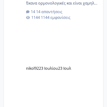
Έκανα ορμονολογικές και είναι χαμηλή
για την ηλικία μου.. Είχα ήδη μια
14 απαντήσεις
εγκυμοσύνη, που έπρεπε να τερματιστεί
1144 εμφανίσεις
στην 27η εβδομάδα και προσπαθώ 7
μήνες ήδη και αρχίζω να αγχώνομαι με
το 1,18... Είμαι 33.. Κάποια που να έμεινε
με χαμηλή άμη???
nikol92
23 Ιουλίου
23 Ιουλ