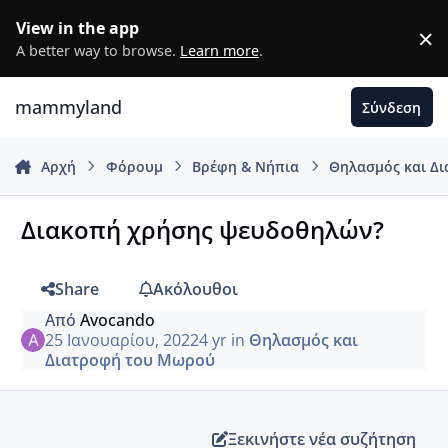
Μετάβαση σε περιεχόμενο
View in the app
×
D
A better way to browse.
Learn more
.
mammyland
Σύνδεση
Αρχή
Φόρουμ
Βρέφη & Νήπια
Θηλασμός και Δ
Διακοπή χρήσης ψευδοθηλών?
Share
Ακόλουθοι
Από
Avocando
25 Ιανουαρίου, 2022
4 yr
in
Θηλασμός και
Διατροφή του Μωρού
Ξεκινήστε νέα συζήτηση