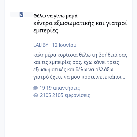
κέντρα εξωσωματικής και γιατροί εμπερίες
Θέλω να γίνω μαμά
κέντρα εξωσωματικής και γιατροί
εμπερίες
LALIBY
·
12 Ιουνίου
καλημέρα κορίτσια θέλω τη βοήθειά σας
και τις εμπειρίες σας. έχω κάνει τρεις
εξωσωματικές και θέλω να αλλάξω
γιατρό έχετε να μου προτείνετε κάποιον
που μείνατε ευχαριστημένες και είχατε
19 απαντήσεις
επιιτυχία? έκανα στο υγεία με τον
2105 εμφανίσεις
ζερβομανωλάκη (δεν το εψαξε καθόλου
το θέμα δεν μου άρεσε καθο΄λου) και
στο γένεσις με τον πάντο