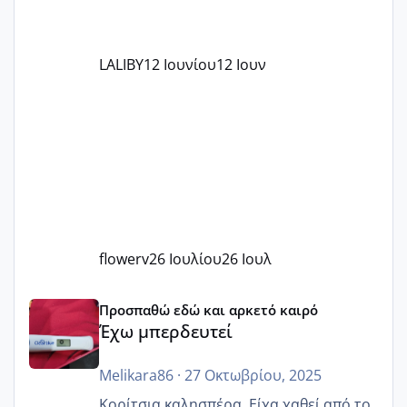
LALIBY
12 Ιουνίου
12 Ιουν
flowerv
26 Ιουλίου
26 Ιουλ
Έχω μπερδευτεί
Προσπαθώ εδώ και αρκετό καιρό
Έχω μπερδευτεί
Melikara86
·
27 Οκτωβρίου, 2025
Κορίτσια καλησπέρα. Είχα χαθεί από το