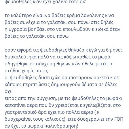
ψευδοθηλες κ δν έχει χαλινο τοτε οκ’
το καλύτερο είναι να βάζεις κρέμα λανολινης κ να
βάζεις συνέχεια το γαλατάκι σου πάνω στις θηλές
η υγρασία βοηθάει στο να επουλωθούν κ ειδικά όταν
βάζεις το γαλατάκι σου πάνω
οσον αφορά τις ψευδοθηλες θηλαζα κ εγώ για 6 μήνες
δυσκολεύτηκα πολύ να τις κόψω καθώς το μωρό
οδηγήθηκε σε σύγχυση θηλων κ δν ήθελε μετά το
στήθος χωρίς αυτές
οι ψευδοθηλες δυστυχώς σαμποτάρουν αρκετά κ σε
κάποιες περιπτώσεις δημιουργούν θέματα σε άλλες
όχι
εκτος απο την σύγχυση, με τις ψευδοθηλες το μωράκι
καταπίνει αέρα που δν χρειάζεται κ εγκλωβίζεται στο
γαστρεντερικό άρα έχει πιο πολλα αέρια ( κ
δυσχεραίνει τους κολικούς) ειτε δυσχεραίνει την ΓΟΠ
αν έχει το μωράκι παλινδρόμηση!