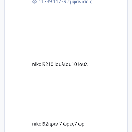
11739 εμφανίσεις
nikol92
10 Ιουλίου
10 Ιουλ
nikol92
πριν 7 ώρες
7 ωρ