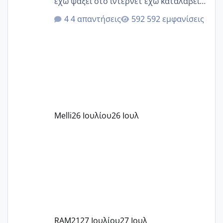
έχω ψάξει στο ίντερνετ έχω καταλάβει
ότι το βαουτσερ καλύπτει όλα τα
4 απαντήσεις
592 εμφανίσεις
δίδακτρα και τα τροφεια του ιδιωτικού
παιδικού σταθμού για όποιον το έχει
πάρει. Οι παιδικοί σταθμοί έχουν
υπογράψει σύμβαση με την ΕΕΤΑΑ ότι
δέχονται παιδιά με βαουτσερ και ότι
αυτό τα καλύπτει όλα εκτός από έξτρα
όπως σχολικό λεωφορείο κτλ. Είναι
παράνομο να χρεώνουν κάτι επιπλέον.
Melli
26 Ιουλίου
26 Ιουλ
Εγώ πήγα σε έναν ιδιωτικό παιδικό στ
RAM21
27 Ιουλίου
27 Ιουλ