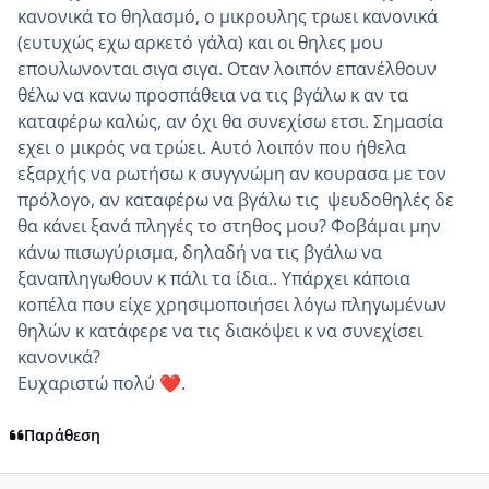
κανονικά το θηλασμό, ο μικρουλης τρωει κανονικά
(ευτυχώς εχω αρκετό γάλα) και οι θηλες μου
επουλωνονται σιγα σιγα. Οταν λοιπόν επανέλθουν
θέλω να κανω προσπάθεια να τις βγάλω κ αν τα
καταφέρω καλώς, αν όχι θα συνεχίσω ετσι. Σημασία
εχει ο μικρός να τρώει. Αυτό λοιπόν που ήθελα
εξαρχής να ρωτήσω κ συγγνώμη αν κουρασα με τον
πρόλογο, αν καταφέρω να βγάλω τις ψευδοθηλές δε
θα κάνει ξανά πληγές το στηθος μου? Φοβάμαι μην
κάνω πισωγύρισμα, δηλαδή να τις βγάλω να
ξαναπληγωθουν κ πάλι τα ίδια.. Υπάρχει κάποια
κοπέλα που είχε χρησιμοποιήσει λόγω πληγωμένων
θηλών κ κατάφερε να τις διακόψει κ να συνεχίσει
κανονικά?
Ευχαριστώ πολύ
.
❤️
Παράθεση