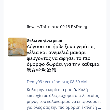
flowerv
Τρίτη στις 09:18 PM
%d ημ
Αύγουστος ήρθε ξανά γεμάτος γέλια και ανεμελιά μακάρι 
Θέλω να γίνω μαμά
Αύγουστος ήρθε ξανά γεμάτος
γέλια και ανεμελιά μακάρι
φεύγοντας να αφήσει το πιο
όμορφο δωράκι για την καθεμιά
🥰🍒🍉🏝️🏖️🥰
Demy93
·
Δευτέρα στις 08:39 AM
Καλό.μηνα κορίτσια μου 🥰 Καλή
επιτυχία σε όλες,εύχομαι ο τελευταίος
μήνας του καλοκαιριού να επιφυλάσσει
για όλες σας την πιο όμορφη έκπληξη 🧿