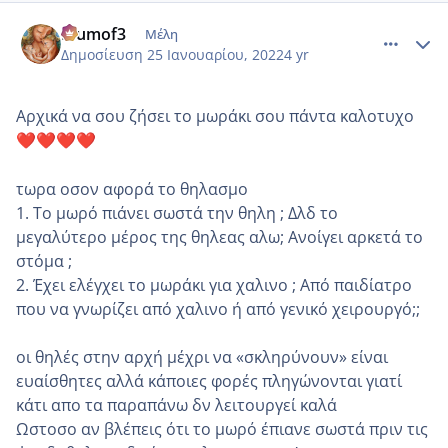
comment_1284337
Author stats
Mumof3
Μέλη
Δημοσίευση
25 Ιανουαρίου, 2022
4 yr
Αρχικά να σου ζήσει το μωράκι σου πάντα καλοτυχο
❤️
❤️
❤️
❤️
τωρα οσον αφορά το θηλασμο
1. Το μωρό πιάνει σωστά την θηλη ; Δλδ το
μεγαλύτερο μέρος της θηλεας αλω; Ανοίγει αρκετά το
στόμα ;
2. Έχει ελέγχει το μωράκι για χαλινο ; Από παιδίατρο
που να γνωρίζει από χαλινο ή από γενικό χειρουργό;;
οι θηλές στην αρχή μέχρι να «σκληρύνουν» είναι
ευαίσθητες αλλά κάποιες φορές πληγώνονται γιατί
κάτι απο τα παραπάνω δν λειτουργεί καλά
Ωστοσο αν βλέπεις ότι το μωρό έπιανε σωστά πριν τις