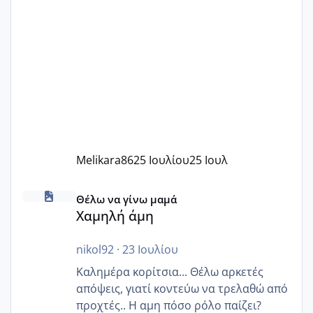
Melikara86
25 Ιουλίου
25 Ιουλ
Χαμηλή άμη
Θέλω να γίνω μαμά
Χαμηλή άμη
nikol92
·
23 Ιουλίου
Καλημέρα κορίτσια... Θέλω αρκετές
απόψεις, γιατί κοντεύω να τρελαθώ από
προχτές.. Η αμη πόσο ρόλο παίζει?