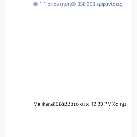
κιλά παραπάνω και όσο κ αν προσπαθώ
1 απάντηση
358 εμφανίσεις
δεν χάνω εύκολα! Προσπαθώ για ακόμη
ένα παιδί εδώ και 1,5 χρόνο! Θέλετε να
γράψετε όσες κοπέλες είστε σε
παρόμοια φάση;; Αυτή την στιγμή έχω
δύο χαμένους κύκλους δεν έχω έρθει
περίοδο αυτό τον μήνα περίμενα 20 δεν
ήρθα απλά είδα λίγα ροζ έκανα υπέρηχο
την επομενη μέρα και το ενδομήτριό
ήταν 11,1 χιλιοστά πολύ κα
Melikara86
Σάββατο στις 12:30 PM
%d ημ