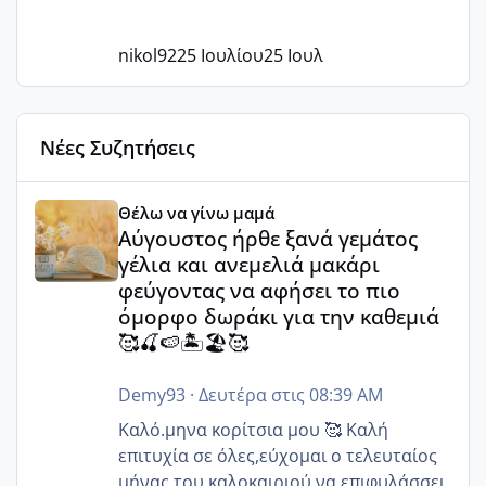
nikol92
25 Ιουλίου
25 Ιουλ
Νέες Συζητήσεις
Αύγουστος ήρθε ξανά γεμάτος γέλια και ανεμελιά μακάρι 
Θέλω να γίνω μαμά
Αύγουστος ήρθε ξανά γεμάτος
γέλια και ανεμελιά μακάρι
φεύγοντας να αφήσει το πιο
όμορφο δωράκι για την καθεμιά
🥰🍒🍉🏝️🏖️🥰
Demy93
·
Δευτέρα στις 08:39 AM
Καλό.μηνα κορίτσια μου 🥰 Καλή
επιτυχία σε όλες,εύχομαι ο τελευταίος
μήνας του καλοκαιριού να επιφυλάσσει