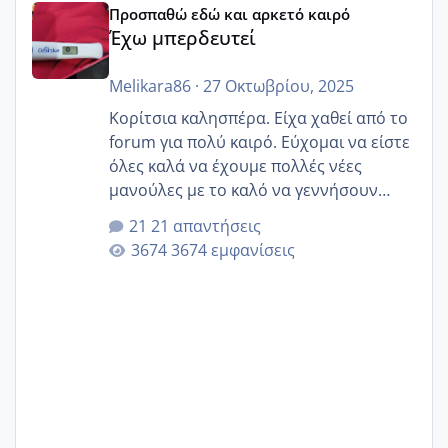
Προσπαθώ εδώ και αρκετό καιρό
Έχω μπερδευτεί
Melikara86
·
27 Οκτωβρίου, 2025
Κορίτσια καλησπέρα. Είχα χαθεί από το
forum για πολύ καιρό. Εύχομαι να είστε
όλες καλά να έχουμε πολλές νέες
μανούλες με το καλό να γεννήσουν
αυτές που ήδη περιμένουν. Να πάρουν
21 απαντήσεις
γερα μωράκια στην αγκαλίτσα τους
3674 εμφανίσεις
🙏🏼🙏🏼 Ας πάμε λοιπόν στο θέμα μου.
Τελευταία περίοδο 25 σεπτεμβρίου
Εδώ και τέσσερις πέντε μέρες νιώθω
αρρωστη δεν έχω κουράγιο για τίποτα
πονάει πολύ το στήθος μου και τα δύο
και βάζω θερμόμετρο και έχω συνεχώς
37 με 37, 3 Έτσι λοιπόν είπα να κάνω
ένα τεστ την παρασ