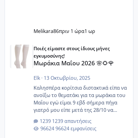
Melikara86
πριν 1 ώρα
1 ωρ
Μωράκια Μαΐου 2026 🌸🌻🌹
Ποιές είμαστε στους ίδιους μήνες
εγκυμοσύνης!
Μωράκια Μαΐου 2026 🌸🌻🌹
Elk
·
13 Οκτωβρίου, 2025
Καλησπέρα κορίτσια διστακτικά είπα να
ανοίξω το θεματάκι για τα μωράκια του
Μαΐου εγώ είμαι 9 εβδ σήμερα πήγα
γιατρό μου είπε μετά της 28/10 να
κλείσω ραντεβού για την αυχενική είναι
1239 απαντήσεις
καμιά άλλη κοπέλα να γεννάει Μάιο ;;
96624 εμφανίσεις