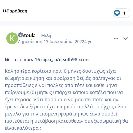
Παράθεση
1
comment_1281833
Author stats
Kotoula
Μέλη
Δημοσίευση
13 Ιανουαρίου, 2022
4 yr
στις πριν 16 ώρες, ο/η sofh98 είπε:
Καλησπέρα κορίτσια πριν 6 μήνες δυστυχώς είχα
εξωμήτρια κύηση και αφαίρεση δεξιάς σάλπιγγας οι
προσπάθειες είναι πολλές από τότε και κάθε μήνα
παίρνουμε (0) μήπως υπάρχει κάποια κοπέλα που να
έχει περάσει κάτι παρόμοιο να μου πει ποτε και αν
έμεινε δεν ξέρω τι έχει επηρεάσει αλλά το άγχος είναι
μεγάλο για την επόμενη φορά μήπως ξανά συμβεί
πιστεύεται η μετάβαση κατευθείαν σε εξωσωματική θα
είναι καλύτερα ;