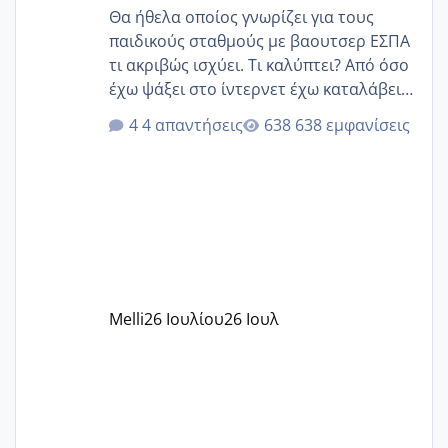
Θα ήθελα οποίος γνωρίζει για τους
παιδικούς σταθμούς με βαουτσερ ΕΣΠΑ
τι ακριβώς ισχύει. Τι καλύπτει? Από όσο
έχω ψάξει στο ίντερνετ έχω καταλάβει
ότι το βαουτσερ καλύπτει όλα τα
4 απαντήσεις
638 εμφανίσεις
δίδακτρα και τα τροφεια του ιδιωτικού
παιδικού σταθμού για όποιον το έχει
πάρει. Οι παιδικοί σταθμοί έχουν
υπογράψει σύμβαση με την ΕΕΤΑΑ ότι
δέχονται παιδιά με βαουτσερ και ότι
αυτό τα καλύπτει όλα εκτός από έξτρα
όπως σχολικό λεωφορείο κτλ. Είναι
παράνομο να χρεώνουν κάτι επιπλέον.
Melli
26 Ιουλίου
26 Ιουλ
Εγώ πήγα σε έναν ιδιωτικό παιδικό στ