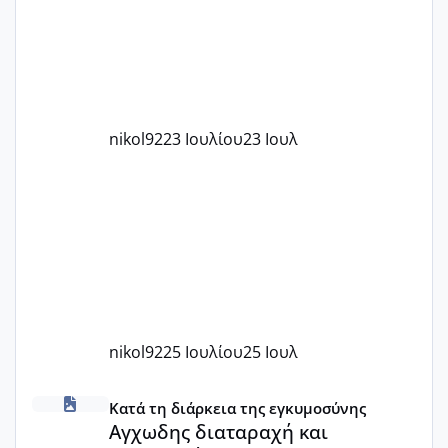
με χαμηλή άμη???
nikol92
23 Ιουλίου
23 Ιουλ
nikol92
25 Ιουλίου
25 Ιουλ
Αγχωδης διαταραχή και καισαρική
Κατά τη διάρκεια της εγκυμοσύνης
Αγχωδης διαταραχή και