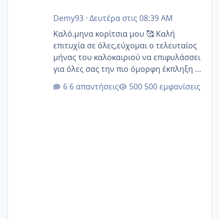
Demy93
·
Δευτέρα στις 08:39 AM
Καλό.μηνα κορίτσια μου 🥰 Καλή
επιτυχία σε όλες,εύχομαι ο τελευταίος
μήνας του καλοκαιριού να επιφυλάσσει
για όλες σας την πιο όμορφη έκπληξη 🧿
@Elk @Melikara86 @Παρασκευαιδου
6 απαντήσεις
500 εμφανίσεις
@Zenia z @melitiniღ @Christi.D.
@flowerv @Riaa @Ngsofia