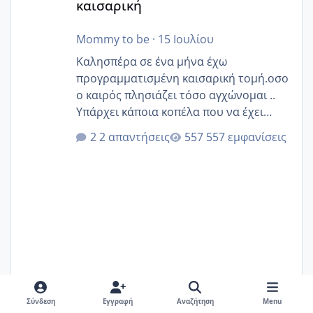
καισαρική
Mommy to be
·
15 Ιουλίου
Καλησπέρα σε ένα μήνα έχω
προγραμματισμένη καισαρική τομή.οσο
ο καιρός πλησιάζει τόσο αγχώνομαι ..
Υπάρχει κάποια κοπέλα που να έχει
παρόμοιο ιστορικό να μας πει την
2 απαντήσεις
557 εμφανίσεις
εμπειρία της;Να σημειώσω είναι η
δεύτερη εγκυμοσύνη μου και καισαρική
στην πρώτη είχα κάνει ολική νάρκωση
..βέβαια δεν είχα κανένα άγχος και
στρες ήταν επιλογή για ιατρικούς
λόγους της δεδομένης στιγμής.
Σύνδεση
Εγγραφή
Αναζήτηση
Menu