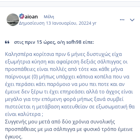
comment_1281820
Author stats
evaioan
Μέλη
Δημοσίευση
13 Ιανουαρίου, 2022
4 yr
στις πριν 15 ώρες, ο/η sofh98 είπε:
Καλησπέρα κορίτσια πριν 6 μήνες δυστυχώς είχα
εξωμήτρια κύηση και αφαίρεση δεξιάς σάλπιγγας οι
προσπάθειες είναι πολλές από τότε και κάθε μήνα
παίρνουμε (0) μήπως υπάρχει κάποια κοπέλα που να
έχει περάσει κάτι παρόμοιο να μου πει ποτε και αν
έμεινε δεν ξέρω τι έχει επηρεάσει αλλά το άγχος είναι
μεγάλο για την επόμενη φορά μήπως ξανά συμβεί
πιστεύεται η μετάβαση κατευθείαν σε εξωσωματική θα
είναι καλύτερα ;
Συγγενής μου μετά από δύο χρόνια συνολικής
προσπάθειας με μια σάλπιγγα με φυσικό τρόπο έμεινε
έγκυος.