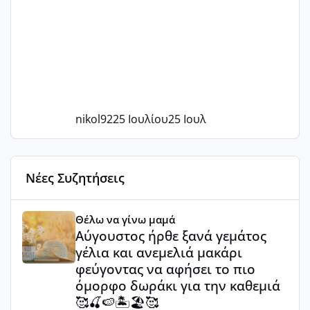
nikol92
25 Ιουλίου
25 Ιουλ
Νέες Συζητήσεις
Αύγουστος ήρθε ξανά γεμάτος γέλια και ανεμελιά μακάρι 
Θέλω να γίνω μαμά
Αύγουστος ήρθε ξανά γεμάτος
γέλια και ανεμελιά μακάρι
φεύγοντας να αφήσει το πιο
όμορφο δωράκι για την καθεμιά
🥰🍒🍉🏝️🏖️🥰