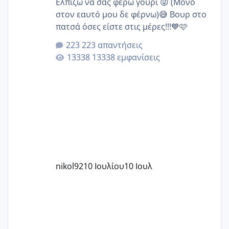
Ελπίζω να σας φέρω γούρι 😜 (Μόνο
στον εαυτό μου δε φέρνω)😅 Βουρ στο
πατσά όσες είστε στις μέρες!!!💙🩷
223 απαντήσεις
13338 εμφανίσεις
nikol92
10 Ιουλίου
10 Ιουλ