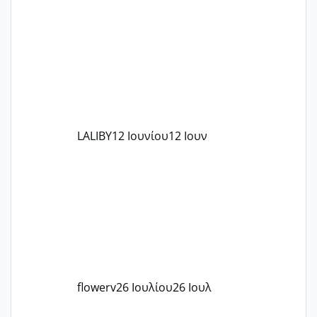
το θέμα δεν μου άρεσε καθο΄λου) και
στο γένεσις με τον πάντο
LALIBY
12 Ιουνίου
12 Ιουν
flowerv
26 Ιουλίου
26 Ιουλ
Έχω μπερδευτεί