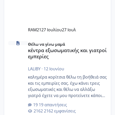
RAM21
27 Ιουλίου
27 Ιουλ
κέντρα εξωσωματικής και γιατροί εμπερίες
Θέλω να γίνω μαμά
κέντρα εξωσωματικής και γιατροί
εμπερίες
LALIBY
·
12 Ιουνίου
καλημέρα κορίτσια θέλω τη βοήθειά σας
και τις εμπειρίες σας. έχω κάνει τρεις
εξωσωματικές και θέλω να αλλάξω
γιατρό έχετε να μου προτείνετε κάποιον
που μείνατε ευχαριστημένες και είχατε
19 απαντήσεις
επιιτυχία? έκανα στο υγεία με τον
2162 εμφανίσεις
ζερβομανωλάκη (δεν το εψαξε καθόλου