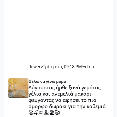
flowerv
Τρίτη στις 09:18 PM
%d ημ
Αύγουστος ήρθε ξανά γεμάτος γέλια και ανεμελιά μακάρι 
Θέλω να γίνω μαμά
Αύγουστος ήρθε ξανά γεμάτος
γέλια και ανεμελιά μακάρι
φεύγοντας να αφήσει το πιο
όμορφο δωράκι για την καθεμιά
🥰🍒🍉🏝️🏖️🥰