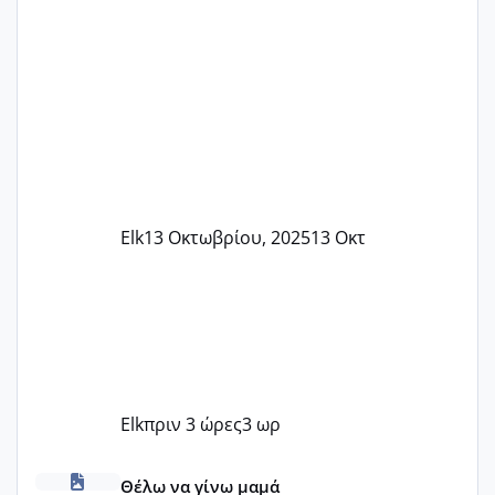
Elk
13 Οκτωβρίου, 2025
13 Οκτ
Elk
πριν 3 ώρες
3 ωρ
Πόσες είμαστε κοντά 40 και προσπαθούμε;;
Θέλω να γίνω μαμά