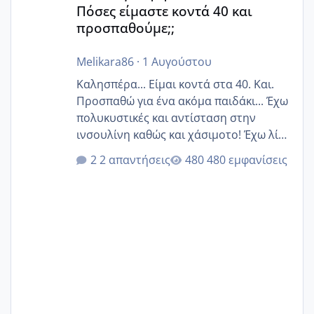
Πόσες είμαστε κοντά 40 και
προσπαθούμε;;
Melikara86
·
1 Αυγούστου
Καλησπέρα... Είμαι κοντά στα 40. Και.
Προσπαθώ για ένα ακόμα παιδάκι... Έχω
πολυκυστικές και αντίσταση στην
ινσουλίνη καθώς και χάσιμοτο! Έχω λίγα
κιλά παραπάνω και όσο κ αν προσπαθώ
2 απαντήσεις
480 εμφανίσεις
δεν χάνω εύκολα! Προσπαθώ για ακόμη
ένα παιδί εδώ και 1,5 χρόνο! Θέλετε να
γράψετε όσες κοπέλες είστε σε
παρόμοια φάση;; Αυτή την στιγμή έχω
δύο χαμένους κύκλους δεν έχω έρθει
περίοδο αυτό τον μήνα περίμενα 20 δεν
ήρθα απλά είδα λίγα ροζ έκανα υπέρηχο
την επομενη μέρα και το ενδομήτριό
ήταν 11,1 χιλιοστά πολύ κα