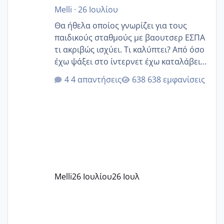
Melli
·
26 Ιουλίου
Θα ήθελα οποίος γνωρίζει για τους
παιδικούς σταθμούς με βαουτσερ ΕΣΠΑ
τι ακριβώς ισχύει. Τι καλύπτει? Από όσο
έχω ψάξει στο ίντερνετ έχω καταλάβει
ότι το βαουτσερ καλύπτει όλα τα
4 απαντήσεις
638 εμφανίσεις
δίδακτρα και τα τροφεια του ιδιωτικού
παιδικού σταθμού για όποιον το έχει
πάρει. Οι παιδικοί σταθμοί έχουν
υπογράψει σύμβαση με την ΕΕΤΑΑ ότι
δέχονται παιδιά με βαουτσερ και ότι
αυτό τα καλύπτει όλα εκτός από έξτρα
όπως σχολικό λεωφορείο κτλ. Είναι
παράνομο να χρεώνουν κάτι επιπλέον.
Melli
26 Ιουλίου
26 Ιουλ
Εγώ πήγα σε έναν ιδιωτικό παιδικό στ