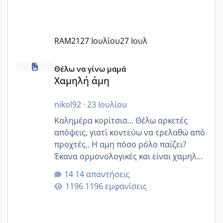
RAM21
27 Ιουλίου
27 Ιουλ
Χαμηλή άμη
Θέλω να γίνω μαμά
Χαμηλή άμη
nikol92
·
23 Ιουλίου
Καλημέρα κορίτσια... Θέλω αρκετές
απόψεις, γιατί κοντεύω να τρελαθώ από
προχτές.. Η αμη πόσο ρόλο παίζει?
Έκανα ορμονολογικές και είναι χαμηλή
για την ηλικία μου.. Είχα ήδη μια
14 απαντήσεις
εγκυμοσύνη, που έπρεπε να τερματιστεί
1196 εμφανίσεις
στην 27η εβδομάδα και προσπαθώ 7
μήνες ήδη και αρχίζω να αγχώνομαι με
το 1,18... Είμαι 33.. Κάποια που να έμεινε