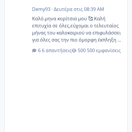
Demy93
·
Δευτέρα στις 08:39 AM
Καλό.μηνα κορίτσια μου 🥰 Καλή
επιτυχία σε όλες,εύχομαι ο τελευταίος
μήνας του καλοκαιριού να επιφυλάσσει
για όλες σας την πιο όμορφη έκπληξη 🧿
@Elk @Melikara86 @Παρασκευαιδου
6 απαντήσεις
500 εμφανίσεις
@Zenia z @melitiniღ @Christi.D.
@flowerv @Riaa @Ngsofia