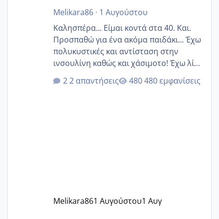
Melikara86
·
1 Αυγούστου
Καλησπέρα... Είμαι κοντά στα 40. Και.
Προσπαθώ για ένα ακόμα παιδάκι... Έχω
πολυκυστικές και αντίσταση στην
ινσουλίνη καθώς και χάσιμοτο! Έχω λίγα
κιλά παραπάνω και όσο κ αν προσπαθώ
2 απαντήσεις
480 εμφανίσεις
δεν χάνω εύκολα! Προσπαθώ για ακόμη
ένα παιδί εδώ και 1,5 χρόνο! Θέλετε να
γράψετε όσες κοπέλες είστε σε
παρόμοια φάση;; Αυτή την στιγμή έχω
δύο χαμένους κύκλους δεν έχω έρθει
περίοδο αυτό τον μήνα περίμενα 20 δεν
ήρθα απλά είδα λίγα ροζ έκανα υπέρηχο
την επομενη μέρα και το ενδομήτριό
ήταν 11,1 χιλιοστά πολύ κα
Melikara86
1 Αυγούστου
1 Αυγ