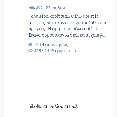
nikol92
·
23 Ιουλίου
Καλημέρα κορίτσια... Θέλω αρκετές
απόψεις, γιατί κοντεύω να τρελαθώ από
προχτές.. Η αμη πόσο ρόλο παίζει?
Έκανα ορμονολογικές και είναι χαμηλή
για την ηλικία μου.. Είχα ήδη μια
14 απαντήσεις
εγκυμοσύνη, που έπρεπε να τερματιστεί
1196 εμφανίσεις
στην 27η εβδομάδα και προσπαθώ 7
μήνες ήδη και αρχίζω να αγχώνομαι με
το 1,18... Είμαι 33.. Κάποια που να έμεινε
με χαμηλή άμη???
nikol92
23 Ιουλίου
23 Ιουλ