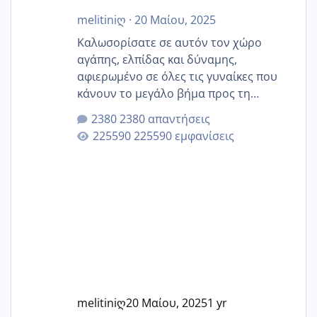
melitiniღ
·
20 Μαίου, 2025
Καλωσορίσατε σε αυτόν τον χώρο
αγάπης, ελπίδας και δύναμης,
αφιερωμένο σε όλες τις γυναίκες που
κάνουν το μεγάλο βήμα προς τη
μητρότητα μέσω εξωσωματικής το 2025.
2380 απαντήσεις
Εδώ θα μοιραστούμε αγωνίες, χαρές,
225590 εμφανίσεις
εμπειρίες και κάθε μικρή ή μεγάλη
στιγμή αυτού του ξεχωριστού ταξιδιού.
Καμία δεν είναι μόνη – όλες μαζί
μπορούμε να στηρίξουμε η μία την
άλλη, να δώσουμε κουράγιο στις
δύσκολες στιγμές και να γιορτάσουμε
τις μικρές και μεγάλες νίκες. Είτε είστε
στο στάδιο της προετοιμασίας, είτε
ετοιμάζεστε
melitiniღ
20 Μαίου, 2025
1 yr