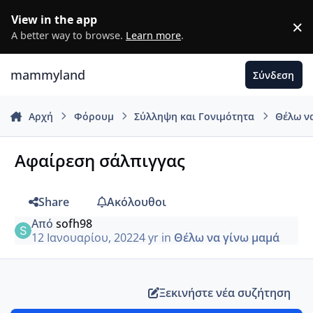
Μετάβαση σε περιεχόμενο
View in the app
×
D
A better way to browse.
Learn more
.
mammyland
Σύνδεση
Αρχή
Φόρουμ
Σύλληψη και Γονιμότητα
Θέλω ν
Αφαίρεση σάλπιγγας
Share
Ακόλουθοι
Από
sofh98
12 Ιανουαρίου, 2022
4 yr
in
Θέλω να γίνω μαμά
Ξεκινήστε νέα συζήτηση