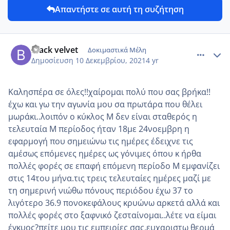
Απαντήστε σε αυτή τη συζήτηση
comment_1272739
Author stats
Black velvet
Δοκιμαστικά Μέλη
Δημοσίευση
10 Δεκεμβρίου, 2021
4 yr
Καλησπέρα σε όλες!!χαίρομαι πολύ που σας βρήκα!!
έχω και γω την αγωνία μου σα πρωτάρα που θέλει
μωράκι..λοιπόν ο κύκλος Μ δεν είναι σταθερός η
τελευταία Μ περίοδος ήταν 18με 24νοεμβρη η
εφαρμογή που σημειώνω τις ημέρες έδειχνε τις
αμέσως επόμενες ημέρες ως γόνιμες όπου κ ήρθα
πολλές φορές σε επαφή επόμενη περίοδο Μ εμφανίζει
στις 14του μήνα.τις τρεις τελευταίες ημέρες μαζί με
τη σημερινή νιώθω πόνους περιόδου έχω 37 το
λιγότερο 36.9 πονοκεφάλους κρυώνω αρκετά αλλά και
πολλές φορές στο ξαφνικό ζεσταίνομαι..λέτε να είμαι
έγκυος?πείτε μου τις εμπειρίες σας.ευχαριστω θερμά