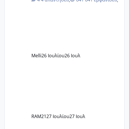
δίδακτρα και τα τροφεια του ιδιωτικού
παιδικού σταθμού για όποιον το έχει
πάρει. Οι παιδικοί σταθμοί έχουν
υπογράψει σύμβαση με την ΕΕΤΑΑ ότι
δέχονται παιδιά με βαουτσερ και ότι
αυτό τα καλύπτει όλα εκτός από έξτρα
όπως σχολικό λεωφορείο κτλ. Είναι
παράνομο να χρεώνουν κάτι επιπλέον.
Melli
26 Ιουλίου
26 Ιουλ
Εγώ πήγα σε έναν ιδιωτικό παιδικό στ
RAM21
27 Ιουλίου
27 Ιουλ
κέντρα εξωσωματικής και γιατροί εμπερίες