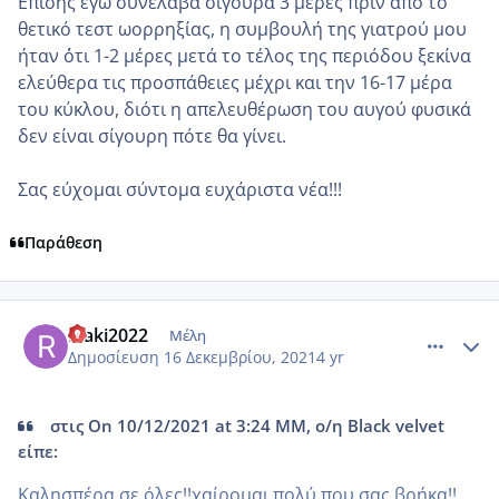
Επίσης εγώ συνέλαβα σίγουρα 3 μέρες πριν από το
θετικό τεστ ωορρηξίας, η συμβουλή της γιατρού μου
ήταν ΄ότι 1-2 μέρες μετά το τέλος της περιόδου ξεκίνα
ελεύθερα τις προσπάθειες μέχρι και την 16-17 μέρα
του κύκλου, διότι η απελευθέρωση του αυγού φυσικά
δεν είναι σίγουρη πότε θα γίνει.
Σας εύχομαι σύντομα ευχάριστα νέα!!!
Παράθεση
comment_1274834
Author stats
Riaki2022
Μέλη
Δημοσίευση
16 Δεκεμβρίου, 2021
4 yr
στις On 10/12/2021 at 3:24 ΜΜ, ο/η Black velvet
είπε:
Καλησπέρα σε όλες!!χαίρομαι πολύ που σας βρήκα!!