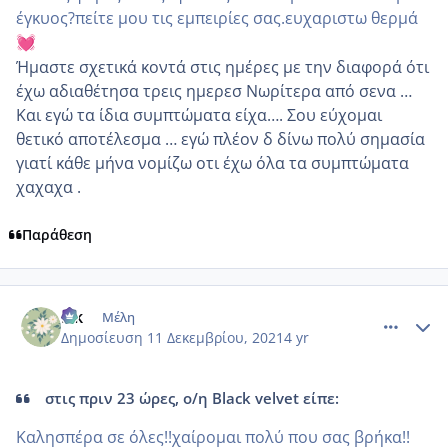
έγκυος?πείτε μου τις εμπειρίες σας.ευχαριστω θερμά
💓
Ήμαστε σχετικά κοντά στις ημέρες με την διαφορά ότι
έχω αδιαθέτησα τρεις ημερεσ Νωρίτερα από σενα …
Και εγώ τα ίδια συμπτώματα είχα…. Σου εύχομαι
θετικό αποτέλεσμα … εγώ πλέον δ δίνω πολύ σημασία
γιατί κάθε μήνα νομίζω οτι έχω όλα τα συμπτώματα
χαχαχα .
Παράθεση
comment_1273098
Author stats
Elk
Μέλη
Δημοσίευση
11 Δεκεμβρίου, 2021
4 yr
στις πριν 23 ώρες, ο/η Black velvet είπε:
Καλησπέρα σε όλες!!χαίρομαι πολύ που σας βρήκα!!