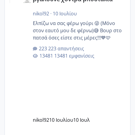
nikol92
·
10 Ιουλίου
Ελπίζω να σας φέρω γούρι 😜 (Μόνο
στον εαυτό μου δε φέρνω)😅 Βουρ στο
πατσά όσες είστε στις μέρες!!!💙🩷
223 απαντήσεις
13481 εμφανίσεις
nikol92
10 Ιουλίου
10 Ιουλ