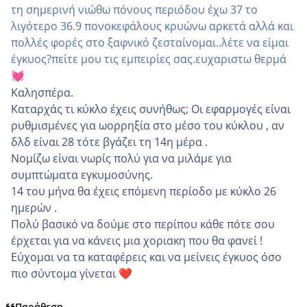
τη σημερινή νιώθω πόνους περιόδου έχω 37 το
λιγότερο 36.9 πονοκεφάλους κρυώνω αρκετά αλλά και
πολλές φορές στο ξαφνικό ζεσταίνομαι..λέτε να είμαι
έγκυος?πείτε μου τις εμπειρίες σας.ευχαριστω θερμά
💓
Καλησπέρα.
Καταρχάς τι κύκλο έχεις συνήθως; Οι εφαρμογές είναι
ρυθμισμένες για ωορρηξία στο μέσο του κύκλου , αν
δλδ είναι 28 τότε βγάζει τη 14η μέρα .
Νομίζω είναι νωρίς πολύ για να μιλάμε για
συμπτώματα εγκυμοσύνης.
14 του μήνα θα έχεις επόμενη περίοδο με κύκλο 26
ημερών .
Πολύ βασικό να δούμε στο περίπου κάθε πότε σου
έρχεται για να κάνεις μια χοριακη που θα φανεί !
Εύχομαι να τα καταφέρεις και να μείνεις έγκυος όσο
πιο σύντομα γίνεται
❤️
Παράθεση