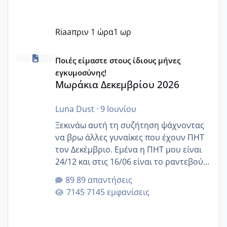
Riaa
πριν 1 ώρα
1 ωρ
Μωράκια Δεκεμβρίου 2026
Ποιές είμαστε στους ίδιους μήνες
εγκυμοσύνης!
Μωράκια Δεκεμβρίου 2026
Luna Dust
·
9 Ιουνίου
Ξεκινάω αυτή τη συζήτηση ψάχνοντας
να βρω άλλες γυναίκες που έχουν ΠΗΤ
τον Δεκέμβριο. Εμένα η ΠΗΤ μου είναι
24/12 και στις 16/06 είναι το ραντεβού
της αυχενικής διαφάνειας. Έχω αρκετό
89 απαντήσεις
άγχος και οι μέρες δεν φαίνεται να
7145 εμφανίσεις
περνάνε με τίποτα.