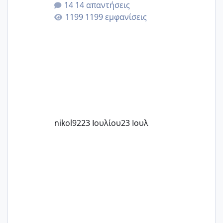
14 απαντήσεις
εγκυμοσύνη, που έπρεπε να τερματιστεί
1199 εμφανίσεις
στην 27η εβδομάδα και προσπαθώ 7
μήνες ήδη και αρχίζω να αγχώνομαι με
το 1,18... Είμαι 33.. Κάποια που να έμεινε
με χαμηλή άμη???
nikol92
23 Ιουλίου
23 Ιουλ