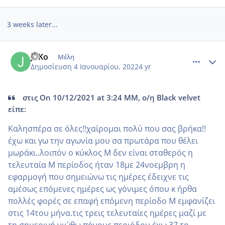
3 weeks later...
comment_1279265
Author stats
JoKo
Μέλη
Δημοσίευση
4 Ιανουαρίου, 2022
4 yr
στις On 10/12/2021 at 3:24 ΜΜ, ο/η Black velvet
είπε:
Καλησπέρα σε όλες!!χαίρομαι πολύ που σας βρήκα!!
έχω και γω την αγωνία μου σα πρωτάρα που θέλει
μωράκι..λοιπόν ο κύκλος Μ δεν είναι σταθερός η
τελευταία Μ περίοδος ήταν 18με 24νοεμβρη η
εφαρμογή που σημειώνω τις ημέρες έδειχνε τις
αμέσως επόμενες ημέρες ως γόνιμες όπου κ ήρθα
πολλές φορές σε επαφή επόμενη περίοδο Μ εμφανίζει
στις 14του μήνα.τις τρεις τελευταίες ημέρες μαζί με
τη σημερινή νιώθω πόνους περιόδου έχω 37 το