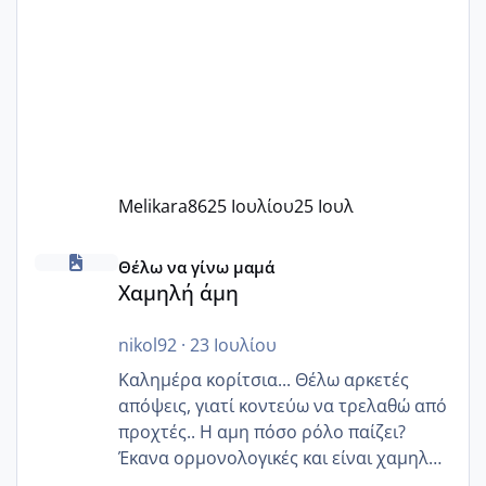
Melikara86
25 Ιουλίου
25 Ιουλ
Χαμηλή άμη
Θέλω να γίνω μαμά
Χαμηλή άμη
nikol92
·
23 Ιουλίου
Καλημέρα κορίτσια... Θέλω αρκετές
απόψεις, γιατί κοντεύω να τρελαθώ από
προχτές.. Η αμη πόσο ρόλο παίζει?
Έκανα ορμονολογικές και είναι χαμηλή
για την ηλικία μου.. Είχα ήδη μια