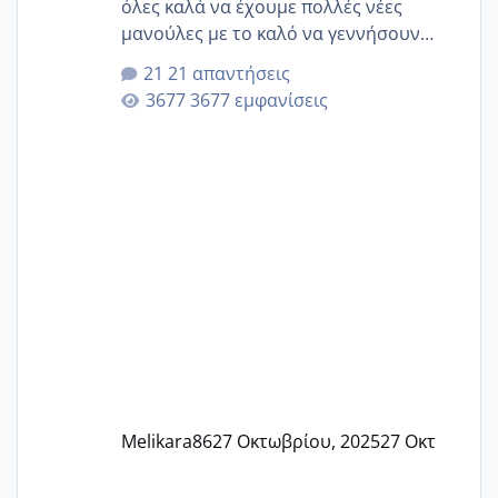
όλες καλά να έχουμε πολλές νέες
μανούλες με το καλό να γεννήσουν
αυτές που ήδη περιμένουν. Να πάρουν
21 απαντήσεις
γερα μωράκια στην αγκαλίτσα τους
3677 εμφανίσεις
🙏🏼🙏🏼 Ας πάμε λοιπόν στο θέμα μου.
Τελευταία περίοδο 25 σεπτεμβρίου
Εδώ και τέσσερις πέντε μέρες νιώθω
αρρωστη δεν έχω κουράγιο για τίποτα
πονάει πολύ το στήθος μου και τα δύο
και βάζω θερμόμετρο και έχω συνεχώς
37 με 37, 3 Έτσι λοιπόν είπα να κάνω
ένα τεστ την παρασ
Melikara86
27 Οκτωβρίου, 2025
27 Οκτ