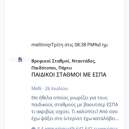
melitiniღ
Τρίτη στις 08:38 PM
%d ημ
ΠΑΙΔΙΚΟΙ ΣΤΑΘΜΟΙ ΜΕ ΕΣΠΑ
Βρεφικοί Σταθμοί, Νταντάδες,
Παιδότοποι, Πάρτυ
ΠΑΙΔΙΚΟΙ ΣΤΑΘΜΟΙ ΜΕ ΕΣΠΑ
Melli
·
26 Ιουλίου
Θα ήθελα οποίος γνωρίζει για τους
παιδικούς σταθμούς με βαουτσερ ΕΣΠΑ
τι ακριβώς ισχύει. Τι καλύπτει? Από όσο
έχω ψάξει στο ίντερνετ έχω καταλάβει
ότι το βαουτσερ καλύπτει όλα τα
4 απαντήσεις
641 εμφανίσεις