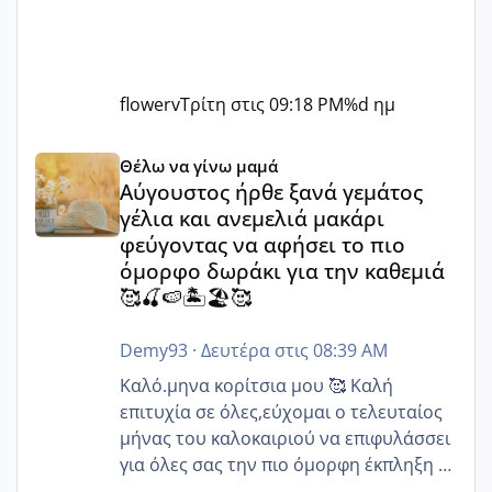
flowerv
Τρίτη στις 09:18 PM
%d ημ
Αύγουστος ήρθε ξανά γεμάτος γέλια και ανεμελιά μακάρι 
Θέλω να γίνω μαμά
Αύγουστος ήρθε ξανά γεμάτος
γέλια και ανεμελιά μακάρι
φεύγοντας να αφήσει το πιο
όμορφο δωράκι για την καθεμιά
🥰🍒🍉🏝️🏖️🥰
Demy93
·
Δευτέρα στις 08:39 AM
Καλό.μηνα κορίτσια μου 🥰 Καλή
επιτυχία σε όλες,εύχομαι ο τελευταίος
μήνας του καλοκαιριού να επιφυλάσσει
για όλες σας την πιο όμορφη έκπληξη 🧿
@Elk @Melikara86 @Παρασκευαιδου