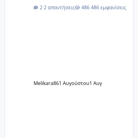
κιλά παραπάνω και όσο κ αν προσπαθώ
2 απαντήσεις
486 εμφανίσεις
δεν χάνω εύκολα! Προσπαθώ για ακόμη
ένα παιδί εδώ και 1,5 χρόνο! Θέλετε να
γράψετε όσες κοπέλες είστε σε
παρόμοια φάση;; Αυτή την στιγμή έχω
δύο χαμένους κύκλους δεν έχω έρθει
περίοδο αυτό τον μήνα περίμενα 20 δεν
ήρθα απλά είδα λίγα ροζ έκανα υπέρηχο
την επομενη μέρα και το ενδομήτριό
ήταν 11,1 χιλιοστά πολύ κα
Melikara86
1 Αυγούστου
1 Αυγ