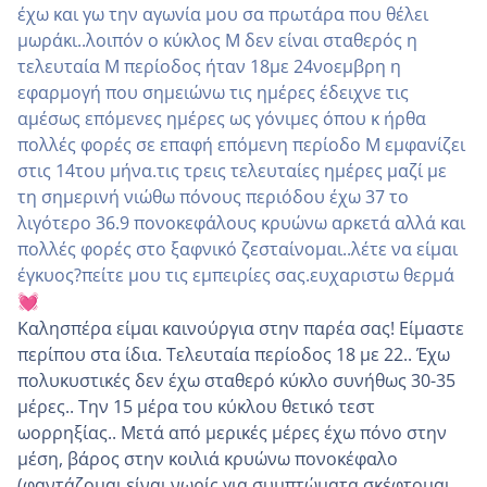
έχω και γω την αγωνία μου σα πρωτάρα που θέλει
μωράκι..λοιπόν ο κύκλος Μ δεν είναι σταθερός η
τελευταία Μ περίοδος ήταν 18με 24νοεμβρη η
εφαρμογή που σημειώνω τις ημέρες έδειχνε τις
αμέσως επόμενες ημέρες ως γόνιμες όπου κ ήρθα
πολλές φορές σε επαφή επόμενη περίοδο Μ εμφανίζει
στις 14του μήνα.τις τρεις τελευταίες ημέρες μαζί με
τη σημερινή νιώθω πόνους περιόδου έχω 37 το
λιγότερο 36.9 πονοκεφάλους κρυώνω αρκετά αλλά και
πολλές φορές στο ξαφνικό ζεσταίνομαι..λέτε να είμαι
έγκυος?πείτε μου τις εμπειρίες σας.ευχαριστω θερμά
💓
Καλησπέρα είμαι καινούργια στην παρέα σας! Είμαστε
περίπου στα ίδια. Τελευταία περίοδος 18 με 22.. Έχω
πολυκυστικές δεν έχω σταθερό κύκλο συνήθως 30-35
μέρες.. Την 15 μέρα του κύκλου θετικό τεστ
ωορρηξίας.. Μετά από μερικές μέρες έχω πόνο στην
μέση, βάρος στην κοιλιά κρυώνω πονοκέφαλο
(φαντάζομαι είναι νωρίς για συμπτώματα σκέφτομαι