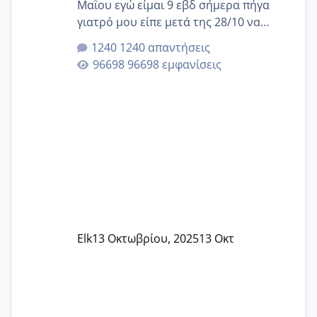
Μαΐου εγώ είμαι 9 εβδ σήμερα πήγα
γιατρό μου είπε μετά της 28/10 να
κλείσω ραντεβού για την αυχενική είναι
1240 απαντήσεις
καμιά άλλη κοπέλα να γεννάει Μάιο ;;
96698 εμφανίσεις
Elk
13 Οκτωβρίου, 2025
13 Οκτ