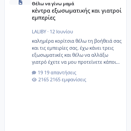
Θέλω να γίνω μαμά
κέντρα εξωσωματικής και γιατροί
εμπερίες
LALIBY
·
12 Ιουνίου
καλημέρα κορίτσια θέλω τη βοήθειά σας
και τις εμπειρίες σας. έχω κάνει τρεις
εξωσωματικές και θέλω να αλλάξω
γιατρό έχετε να μου προτείνετε κάποιον
που μείνατε ευχαριστημένες και είχατε
19 απαντήσεις
επιιτυχία? έκανα στο υγεία με τον
2165 εμφανίσεις
ζερβομανωλάκη (δεν το εψαξε καθόλου
το θέμα δεν μου άρεσε καθο΄λου) και
στο γένεσις με τον πάντο