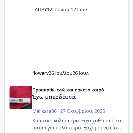
LALIBY
12 Ιουνίου
12 Ιουν
flowerv
26 Ιουλίου
26 Ιουλ
Έχω μπερδευτεί
Προσπαθώ εδώ και αρκετό καιρό
Έχω μπερδευτεί
Melikara86
·
27 Οκτωβρίου, 2025
Κορίτσια καλησπέρα. Είχα χαθεί από το
forum για πολύ καιρό. Εύχομαι να είστε