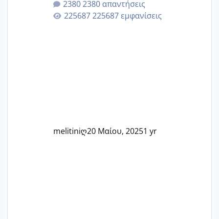
2380 απαντήσεις
Εδώ θα μοιραστούμε αγωνίες, χαρές,
225687 εμφανίσεις
εμπειρίες και κάθε μικρή ή μεγάλη
στιγμή αυτού του ξεχωριστού ταξιδιού.
Καμία δεν είναι μόνη – όλες μαζί
μπορούμε να στηρίξουμε η μία την
άλλη, να δώσουμε κουράγιο στις
δύσκολες στιγμές και να γιορτάσουμε
τις μικρές και μεγάλες νίκες. Είτε είστε
στο στάδιο της προετοιμασίας, είτε
ετοιμάζεστε
melitiniღ
20 Μαίου, 2025
1 yr