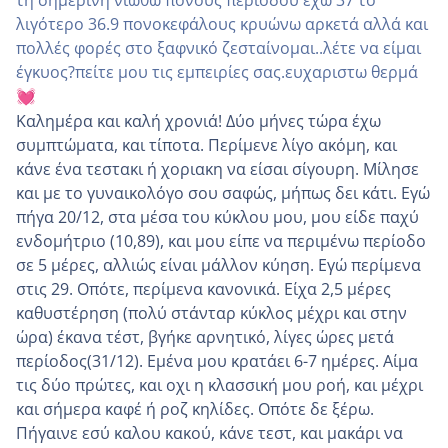
λιγότερο 36.9 πονοκεφάλους κρυώνω αρκετά αλλά και
πολλές φορές στο ξαφνικό ζεσταίνομαι..λέτε να είμαι
έγκυος?πείτε μου τις εμπειρίες σας.ευχαριστω θερμά
💓
Καλημέρα και καλή χρονιά! Δύο μήνες τώρα έχω
συμπτώματα, και τίποτα. Περίμενε λίγο ακόμη, και
κάνε ένα τεστακι ή χοριακη να είσαι σίγουρη. Μίλησε
και με το γυναικολόγο σου σαφώς, μήπως δει κάτι. Εγώ
πήγα 20/12, στα μέσα του κύκλου μου, μου είδε παχύ
ενδομήτριο (10,89), και μου είπε να περιμένω περίοδο
σε 5 μέρες, αλλιώς είναι μάλλον κύηση. Εγώ περίμενα
στις 29. Οπότε, περίμενα κανονικά. Είχα 2,5 μέρες
καθυστέρηση (πολύ στάνταρ κύκλος μέχρι και στην
ώρα) έκανα τέστ, βγήκε αρνητικό, λίγες ώρες μετά
περίοδος(31/12). Εμένα μου κρατάει 6-7 ημέρες. Αίμα
τις δύο πρώτες, και οχι η κλασσική μου ροή, και μέχρι
και σήμερα καφέ ή ροζ κηλίδες. Οπότε δε ξέρω.
Πήγαινε εσύ καλου κακού, κάνε τεστ, και μακάρι να