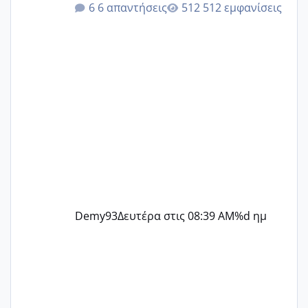
6 απαντήσεις
512 εμφανίσεις
@Zenia z @melitiniღ @Christi.D.
@flowerv @Riaa @Ngsofia
Demy93
Δευτέρα στις 08:39 AM
%d ημ