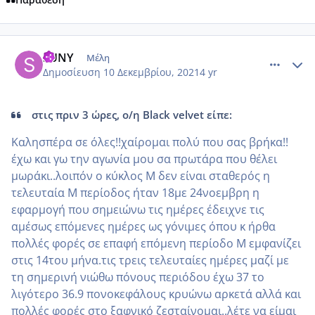
comment_1272808
Author stats
SUNY
Μέλη
Δημοσίευση
10 Δεκεμβρίου, 2021
4 yr
στις πριν 3 ώρες, ο/η Black velvet είπε:
Καλησπέρα σε όλες!!χαίρομαι πολύ που σας βρήκα!!
έχω και γω την αγωνία μου σα πρωτάρα που θέλει
μωράκι..λοιπόν ο κύκλος Μ δεν είναι σταθερός η
τελευταία Μ περίοδος ήταν 18με 24νοεμβρη η
εφαρμογή που σημειώνω τις ημέρες έδειχνε τις
αμέσως επόμενες ημέρες ως γόνιμες όπου κ ήρθα
πολλές φορές σε επαφή επόμενη περίοδο Μ εμφανίζει
στις 14του μήνα.τις τρεις τελευταίες ημέρες μαζί με
τη σημερινή νιώθω πόνους περιόδου έχω 37 το
λιγότερο 36.9 πονοκεφάλους κρυώνω αρκετά αλλά και
πολλές φορές στο ξαφνικό ζεσταίνομαι..λέτε να είμαι