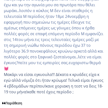
έχω και γω την αγωνία μου σα πρωτάρα που θέλει
μωράκι..λοιπόν ο κύκλος Μ δεν είναι σταθερός η
τελευταία Μ περίοδος ήταν 18με 24νοεμβρη η
εφαρμογή που σημειώνω τις ημέρες έδειχνε τις
αμέσως επόμενες ημέρες ως γόνιμες όπου κ ήρθα
πολλές φορές σε επαφή επόμενη περίοδο Μ εμφανίζει
στις 14του μήνα.τις τρεις τελευταίες ημέρες μαζί με
τη σημερινή νιώθω πόνους περιόδου έχω 37 το
λιγότερο 36.9 πονοκεφάλους κρυώνω αρκετά αλλά και
πολλές φορές στο ξαφνικό ζεσταίνομαι..λέτε να είμαι
έγκυος?πείτε μου τις εμπειρίες σας.ευχαριστω θερμά
💓
Μακάρι να είσαι εγκυουλα!!! Δέκατα κ κρυάδες είχα κ
εγώ αλλά νόμιζα ότι ήταν κρύωμα! Τελικά είμαι έγκυος
4 εβδομάδων περίπου!κανε χοριακη η τεστ να δεις 18-
19 του μήνα!καθε ποτέ έχεις περίοδο ;
Παράθεση