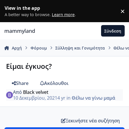
Μετάβαση σε περιεχόμενο
View in the app
×
D
A better way to browse.
Learn more
.
mammyland
Σύνδεση
Αρχή
Φόρουμ
Σύλληψη και Γονιμότητα
Θέλω ν
Είμαι έγκυος?
Share
Ακόλουθοι
Από
Black velvet
10 Δεκεμβρίου, 2021
4 yr
in
Θέλω να γίνω μαμά
Ξεκινήστε νέα συζήτηση