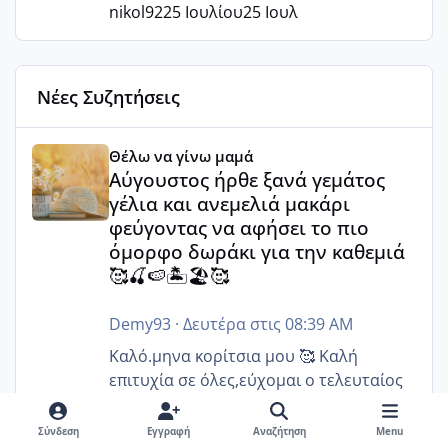
nikol92
25 Ιουλίου
25 Ιουλ
Νέες Συζητήσεις
Αύγουστος ήρθε ξανά γεμάτος γέλια και ανεμελιά μακάρι 
Θέλω να γίνω μαμά
Αύγουστος ήρθε ξανά γεμάτος
γέλια και ανεμελιά μακάρι
φεύγοντας να αφήσει το πιο
όμορφο δωράκι για την καθεμιά
🥰🍒🍉🏝️🏖️🥰
Demy93
·
Δευτέρα στις 08:39 AM
Καλό.μηνα κορίτσια μου 🥰 Καλή
επιτυχία σε όλες,εύχομαι ο τελευταίος
μήνας του καλοκαιριού να επιφυλάσσει
για όλες σας την πιο όμορφη έκπληξη 🧿
Σύνδεση
Εγγραφή
Αναζήτηση
Menu