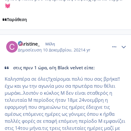
💓
Παράθεση
comment_1272780
Author stats
Christine_
Μέλη
Δημοσίευση
10 Δεκεμβρίου, 2021
4 yr
στις πριν 1 ώρα, ο/η Black velvet είπε:
Καλησπέρα σε όλες!!χαίρομαι πολύ που σας βρήκα!!
έχω και γω την αγωνία μου σα πρωτάρα που θέλει
μωράκι..λοιπόν ο κύκλος Μ δεν είναι σταθερός η
τελευταία Μ περίοδος ήταν 18με 24νοεμβρη η
εφαρμογή που σημειώνω τις ημέρες έδειχνε τις
αμέσως επόμενες ημέρες ως γόνιμες όπου κ ήρθα
πολλές φορές σε επαφή επόμενη περίοδο Μ εμφανίζει
στις 14του μήνα.τις τρεις τελευταίες ημέρες μαζί με