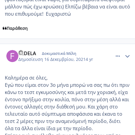
μάλλον πώς έχω κρυώσει) Ελπίζω βέβαια να είναι αυτό
που επιθυμούμε! Ευχαριστώ
Παράθεση
comment_1274684
Author stats
FEDELA
Δοκιμαστικά Μέλη
Δημοσίευση
16 Δεκεμβρίου, 2021
4 yr
Καλημέρα σε όλες,
Εγώ που είμαι στον 3ο μήνα μπορώ να σας πω ότι πριν
κάνω το τεστ εγκυμοσύνης και μετά την χοριακή, είχα
έντονο πρήξιμο στην κοιλία, πόνο στην μέση αλλά και
έντονες αλλαγές στην διάθεσή μου. Και χάρη στο
τελευταίο αυτό σύμπτωμα αποφάσισα και έκανα το
τεστ 2 μέρες πριν την αναμενόμενή περίοδο, διότι
όλα τα ΄άλλα είναι ίδια με την περίοδο.