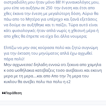
οιστραδιόλη μου ήταν μόνο 88! Η γυναικολόγος μου,
μου είπε να αυξήσω σε 250 την ένεση και έτσι απο
χθες έκανα την ένεση με μεγαλύτερη δόση. Αύριο θα
πάω απο το Μητέρα για υπέρηχο και ξανά εξετάσεις
να δούμε αν αυξήθηκε και τι παίζει. Τώρα αυτό είναι
κάτι φυσιολογικό; ήταν απλά νωρίς η χθεσινη΄ μέρα ή
απο χθες θα έπρεπε να είχα δει άλλα νουμερα;
Ελπίζω να μην σας κούρασα πολύ και ζητώ συγνώμη
για την έκταση του μηνύματος απλά έχω αγχωθεί
πάρα πολύ!
Μην αγχωνεσαι! δηλαδη εννοώ οτι ξεκινα απο χαμηλα
κ οσα ωοθήλακια κατεβαζεις τοσο ανεβαινει και εκεινη
μερα με τη μερα....και απο Απο την 7η μερα του
κυκλου θα ανεβει πολυ πιο πολυ η ε2
Παράθεση