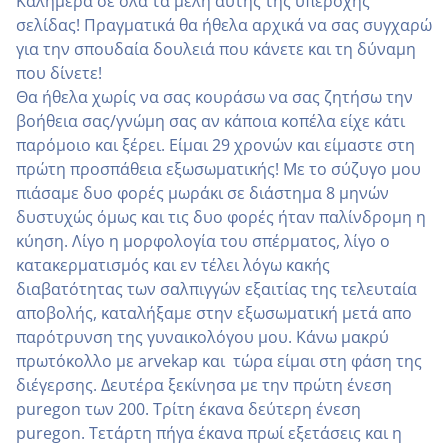
Καλημέρα σε όλα τα μέλη αυτής της υπέροχης
σελίδας! Πραγματικά θα ήθελα αρχικά να σας συγχαρώ
για την σπουδαία δουλειά που κάνετε και τη δύναμη
που δίνετε!
Θα ήθελα χωρίς να σας κουράσω να σας ζητήσω την
βοήθεια σας/γνώμη σας αν κάποια κοπέλα είχε κάτι
παρόμοιο και ξέρει. Είμαι 29 χρονών και είμαστε στη
πρώτη προσπάθεια εξωσωματικής! Με το σύζυγο μου
πιάσαμε δυο φορές μωράκι σε διάστημα 8 μηνών
δυστυχώς όμως και τις δυο φορές ήταν παλίνδρομη η
κύηση. Λίγο η μορφολογία του σπέρματος, λίγο ο
κατακερματισμός και εν τέλει λόγω κακής
διαβατότητας των σαλπιγγών εξαιτίας της τελευταία
αποβολής, καταλήξαμε στην εξωσωματική μετά απο
παρότρυνση της γυναικολόγου μου. Κάνω μακρύ
πρωτόκολλο με arvekap και τώρα είμαι στη φάση της
διέγερσης. Δευτέρα ξεκίνησα με την πρώτη ένεση
puregon των 200. Τρίτη έκανα δεύτερη ένεση
puregon. Τετάρτη πήγα έκανα πρωί εξετάσεις και η