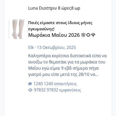
Luna Dust
πριν 8 ώρες
8 ωρ
Μωράκια Μαΐου 2026 🌸🌻🌹
Ποιές είμαστε στους ίδιους μήνες
εγκυμοσύνης!
Μωράκια Μαΐου 2026 🌸🌻🌹
Elk
·
13 Οκτωβρίου, 2025
Καλησπέρα κορίτσια διστακτικά είπα να
ανοίξω το θεματάκι για τα μωράκια του
Μαΐου εγώ είμαι 9 εβδ σήμερα πήγα
γιατρό μου είπε μετά της 28/10 να
κλείσω ραντεβού για την αυχενική είναι
1240 απαντήσεις
καμιά άλλη κοπέλα να γεννάει Μάιο ;;
97832 εμφανίσεις