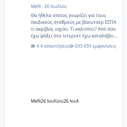
Melli
·
26 Ιουλίου
Θα ήθελα οποίος γνωρίζει για τους
παιδικούς σταθμούς με βαουτσερ ΕΣΠΑ
τι ακριβώς ισχύει. Τι καλύπτει? Από όσο
έχω ψάξει στο ίντερνετ έχω καταλάβει
ότι το βαουτσερ καλύπτει όλα τα
4 απαντήσεις
693 εμφανίσεις
δίδακτρα και τα τροφεια του ιδιωτικού
παιδικού σταθμού για όποιον το έχει
πάρει. Οι παιδικοί σταθμοί έχουν
υπογράψει σύμβαση με την ΕΕΤΑΑ ότι
δέχονται παιδιά με βαουτσερ και ότι
αυτό τα καλύπτει όλα εκτός από έξτρα
όπως σχολικό λεωφορείο κτλ. Είναι
παράνομο να χρεώνουν κάτι επιπλέον.
Melli
26 Ιουλίου
26 Ιουλ
Εγώ πήγα σε έναν ιδιωτικό παιδικό στ