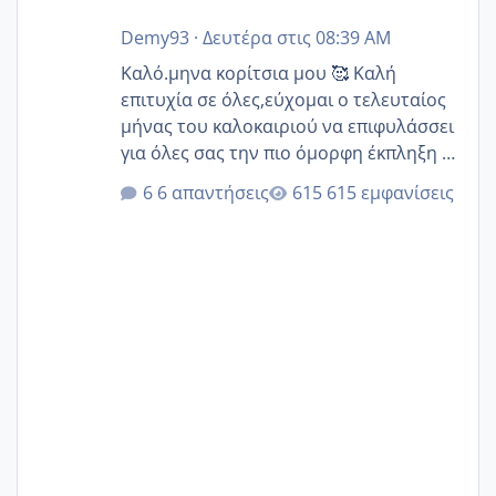
Demy93
·
Δευτέρα στις 08:39 AM
Καλό.μηνα κορίτσια μου 🥰 Καλή
επιτυχία σε όλες,εύχομαι ο τελευταίος
μήνας του καλοκαιριού να επιφυλάσσει
για όλες σας την πιο όμορφη έκπληξη 🧿
@Elk @Melikara86 @Παρασκευαιδου
6 απαντήσεις
615 εμφανίσεις
@Zenia z @melitiniღ @Christi.D.
@flowerv @Riaa @Ngsofia