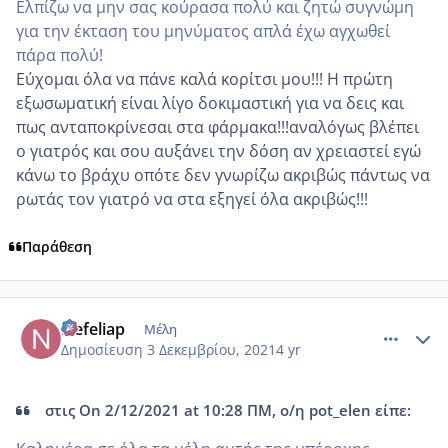
Ελπίζω να μην σας κούρασα πολύ και ζητώ συγνώμη
για την έκταση του μηνύματος απλά έχω αγχωθεί
πάρα πολύ!
Εύχομαι όλα να πάνε καλά κορίτσι μου!!! Η πρώτη
εξωσωματική είναι λίγο δοκιμαστική για να δεις και
πως ανταποκρίνεσαι στα φάρμακα!!!αναλόγως βλέπει
ο γιατρός και σου αυξάνει την δόση αν χρειαστεί εγώ
κάνω το βράχυ οπότε δεν γνωρίζω ακριβώς πάντως να
ρωτάς τον γιατρό να στα εξηγεί όλα ακριβώς!!!
Παράθεση
comment_1270209
Author stats
Nefeliap
Μέλη
Δημοσίευση
3 Δεκεμβρίου, 2021
4 yr
στις On 2/12/2021 at 10:28 ΠΜ, ο/η pot_elen είπε: