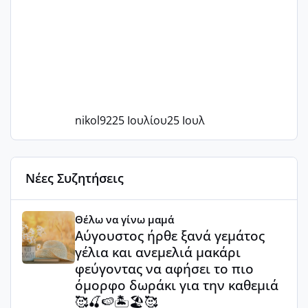
nikol92
25 Ιουλίου
25 Ιουλ
Νέες Συζητήσεις
Αύγουστος ήρθε ξανά γεμάτος γέλια και ανεμελιά μακάρι 
Θέλω να γίνω μαμά
Αύγουστος ήρθε ξανά γεμάτος
γέλια και ανεμελιά μακάρι
φεύγοντας να αφήσει το πιο
όμορφο δωράκι για την καθεμιά
🥰🍒🍉🏝️🏖️🥰