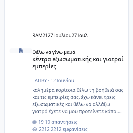
RAM21
27 Ιουλίου
27 Ιουλ
κέντρα εξωσωματικής και γιατροί εμπερίες
Θέλω να γίνω μαμά
κέντρα εξωσωματικής και γιατροί
εμπερίες
LALIBY
·
12 Ιουνίου
καλημέρα κορίτσια θέλω τη βοήθειά σας
και τις εμπειρίες σας. έχω κάνει τρεις
εξωσωματικές και θέλω να αλλάξω
γιατρό έχετε να μου προτείνετε κάποιον
που μείνατε ευχαριστημένες και είχατε
19 απαντήσεις
επιιτυχία? έκανα στο υγεία με τον
2212 εμφανίσεις
ζερβομανωλάκη (δεν το εψαξε καθόλου