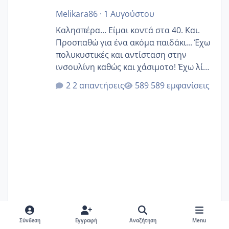
Melikara86
·
1 Αυγούστου
Καλησπέρα... Είμαι κοντά στα 40. Και.
Προσπαθώ για ένα ακόμα παιδάκι... Έχω
πολυκυστικές και αντίσταση στην
ινσουλίνη καθώς και χάσιμοτο! Έχω λίγα
κιλά παραπάνω και όσο κ αν προσπαθώ
2 απαντήσεις
589 εμφανίσεις
δεν χάνω εύκολα! Προσπαθώ για ακόμη
ένα παιδί εδώ και 1,5 χρόνο! Θέλετε να
γράψετε όσες κοπέλες είστε σε
παρόμοια φάση;; Αυτή την στιγμή έχω
δύο χαμένους κύκλους δεν έχω έρθει
περίοδο αυτό τον μήνα περίμενα 20 δεν
ήρθα απλά είδα λίγα ροζ έκανα υπέρηχο
την επομενη μέρα και το ενδομήτριό
ήταν 11,1 χιλιοστά πολύ κα
Melikara86
1 Αυγούστου
1 Αυγ
Σύνδεση
Εγγραφή
Αναζήτηση
Menu