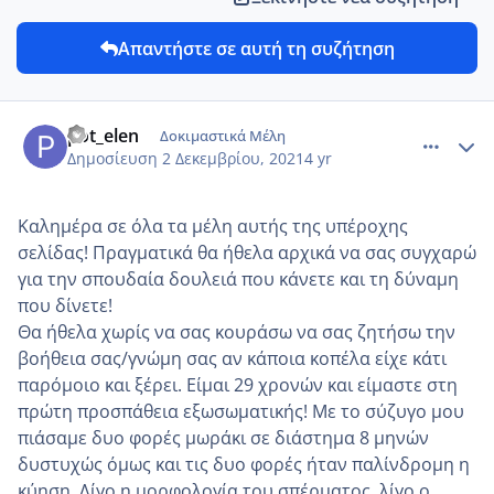
Απαντήστε σε αυτή τη συζήτηση
comment_1269855
Author stats
pot_elen
Δοκιμαστικά Μέλη
Δημοσίευση
2 Δεκεμβρίου, 2021
4 yr
Καλημέρα σε όλα τα μέλη αυτής της υπέροχης
σελίδας! Πραγματικά θα ήθελα αρχικά να σας συγχαρώ
για την σπουδαία δουλειά που κάνετε και τη δύναμη
που δίνετε!
Θα ήθελα χωρίς να σας κουράσω να σας ζητήσω την
βοήθεια σας/γνώμη σας αν κάποια κοπέλα είχε κάτι
παρόμοιο και ξέρει. Είμαι 29 χρονών και είμαστε στη
πρώτη προσπάθεια εξωσωματικής! Με το σύζυγο μου
πιάσαμε δυο φορές μωράκι σε διάστημα 8 μηνών
δυστυχώς όμως και τις δυο φορές ήταν παλίνδρομη η
κύηση. Λίγο η μορφολογία του σπέρματος, λίγο ο