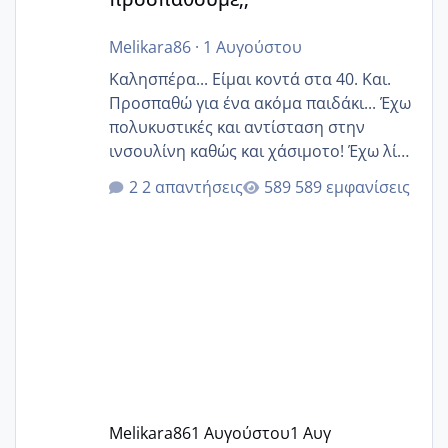
Melikara86
·
1 Αυγούστου
Καλησπέρα... Είμαι κοντά στα 40. Και.
Προσπαθώ για ένα ακόμα παιδάκι... Έχω
πολυκυστικές και αντίσταση στην
ινσουλίνη καθώς και χάσιμοτο! Έχω λίγα
κιλά παραπάνω και όσο κ αν προσπαθώ
2 απαντήσεις
589 εμφανίσεις
δεν χάνω εύκολα! Προσπαθώ για ακόμη
ένα παιδί εδώ και 1,5 χρόνο! Θέλετε να
γράψετε όσες κοπέλες είστε σε
παρόμοια φάση;; Αυτή την στιγμή έχω
δύο χαμένους κύκλους δεν έχω έρθει
περίοδο αυτό τον μήνα περίμενα 20 δεν
ήρθα απλά είδα λίγα ροζ έκανα υπέρηχο
την επομενη μέρα και το ενδομήτριό
ήταν 11,1 χιλιοστά πολύ κα
Melikara86
1 Αυγούστου
1 Αυγ