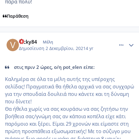
πάρα πολύ!
Παράθεση
comment_1269922
Author stats
Vicky84
Μέλη
Δημοσίευση
2 Δεκεμβρίου, 2021
4 yr
στις πριν 2 ώρες, ο/η pot_elen είπε:
Καλημέρα σε όλα τα μέλη αυτής της υπέροχης
σελίδας! Πραγματικά θα ήθελα αρχικά να σας συγχαρώ
για την σπουδαία δουλειά που κάνετε και τη δύναμη
που δίνετε!
Θα ήθελα χωρίς να σας κουράσω να σας ζητήσω την
βοήθεια σας/γνώμη σας αν κάποια κοπέλα είχε κάτι
παρόμοιο και ξέρει. Είμαι 29 χρονών και είμαστε στη
πρώτη προσπάθεια εξωσωματικής! Με το σύζυγο μου
πιάσαμε δυο φορές μωράκι σε διάστημα 8 μηνών