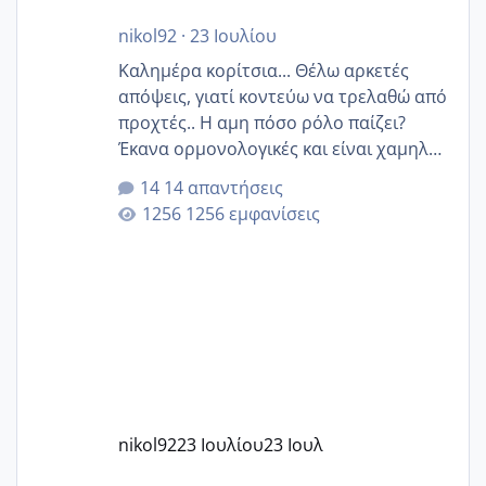
nikol92
·
23 Ιουλίου
Καλημέρα κορίτσια... Θέλω αρκετές
απόψεις, γιατί κοντεύω να τρελαθώ από
προχτές.. Η αμη πόσο ρόλο παίζει?
Έκανα ορμονολογικές και είναι χαμηλή
για την ηλικία μου.. Είχα ήδη μια
14 απαντήσεις
εγκυμοσύνη, που έπρεπε να τερματιστεί
1256 εμφανίσεις
στην 27η εβδομάδα και προσπαθώ 7
μήνες ήδη και αρχίζω να αγχώνομαι με
το 1,18... Είμαι 33.. Κάποια που να έμεινε
με χαμηλή άμη???
nikol92
23 Ιουλίου
23 Ιουλ