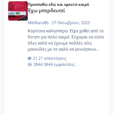
Προσπαθώ εδώ και αρκετό καιρό
Έχω μπερδευτεί
Melikara86
·
27 Οκτωβρίου, 2025
Κορίτσια καλησπέρα. Είχα χαθεί από το
forum για πολύ καιρό. Εύχομαι να είστε
όλες καλά να έχουμε πολλές νέες
μανούλες με το καλό να γεννήσουν
αυτές που ήδη περιμένουν. Να πάρουν
21 απαντήσεις
γερα μωράκια στην αγκαλίτσα τους
3844 εμφανίσεις
🙏🏼🙏🏼 Ας πάμε λοιπόν στο θέμα μου.
Τελευταία περίοδο 25 σεπτεμβρίου
Εδώ και τέσσερις πέντε μέρες νιώθω
αρρωστη δεν έχω κουράγιο για τίποτα
πονάει πολύ το στήθος μου και τα δύο
και βάζω θερμόμετρο και έχω συνεχώς
37 με 37, 3 Έτσι λοιπόν είπα να κάνω
ένα τεστ την παρασ