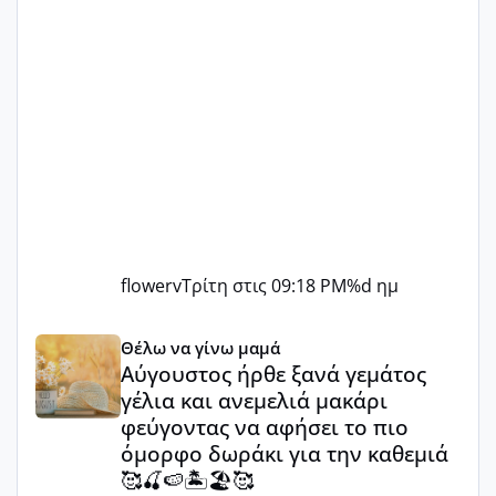
flowerv
Τρίτη στις 09:18 PM
%d ημ
Αύγουστος ήρθε ξανά γεμάτος γέλια και ανεμελιά μακάρι 
Θέλω να γίνω μαμά
Αύγουστος ήρθε ξανά γεμάτος
γέλια και ανεμελιά μακάρι
φεύγοντας να αφήσει το πιο
όμορφο δωράκι για την καθεμιά
🥰🍒🍉🏝️🏖️🥰