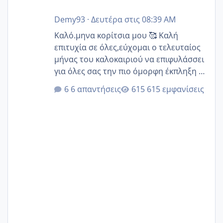
Demy93
·
Δευτέρα στις 08:39 AM
Καλό.μηνα κορίτσια μου 🥰 Καλή
επιτυχία σε όλες,εύχομαι ο τελευταίος
μήνας του καλοκαιριού να επιφυλάσσει
για όλες σας την πιο όμορφη έκπληξη 🧿
@Elk @Melikara86 @Παρασκευαιδου
6 απαντήσεις
615 εμφανίσεις
@Zenia z @melitiniღ @Christi.D.
@flowerv @Riaa @Ngsofia