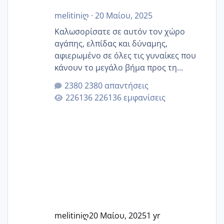
melitiniღ
·
20 Μαίου, 2025
Καλωσορίσατε σε αυτόν τον χώρο
αγάπης, ελπίδας και δύναμης,
αφιερωμένο σε όλες τις γυναίκες που
κάνουν το μεγάλο βήμα προς τη
μητρότητα μέσω εξωσωματικής το 2025.
2380 απαντήσεις
Εδώ θα μοιραστούμε αγωνίες, χαρές,
226136 εμφανίσεις
εμπειρίες και κάθε μικρή ή μεγάλη
στιγμή αυτού του ξεχωριστού ταξιδιού.
Καμία δεν είναι μόνη – όλες μαζί
μπορούμε να στηρίξουμε η μία την
άλλη, να δώσουμε κουράγιο στις
δύσκολες στιγμές και να γιορτάσουμε
τις μικρές και μεγάλες νίκες. Είτε είστε
στο στάδιο της προετοιμασίας, είτε
ετοιμάζεστε
melitiniღ
20 Μαίου, 2025
1 yr