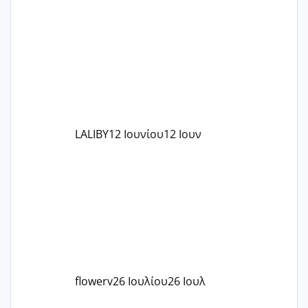
το θέμα δεν μου άρεσε καθο΄λου) και
στο γένεσις με τον πάντο
LALIBY
12 Ιουνίου
12 Ιουν
flowerv
26 Ιουλίου
26 Ιουλ
Έχω μπερδευτεί