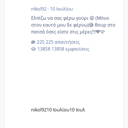
nikol92
·
10 Ιουλίου
Ελπίζω να σας φέρω γούρι 😜 (Μόνο
στον εαυτό μου δε φέρνω)😅 Βουρ στο
πατσά όσες είστε στις μέρες!!!💙🩷
225 απαντήσεις
13858 εμφανίσεις
nikol92
10 Ιουλίου
10 Ιουλ