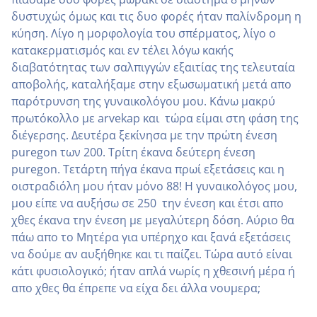
δυστυχώς όμως και τις δυο φορές ήταν παλίνδρομη η
κύηση. Λίγο η μορφολογία του σπέρματος, λίγο ο
κατακερματισμός και εν τέλει λόγω κακής
διαβατότητας των σαλπιγγών εξαιτίας της τελευταία
αποβολής, καταλήξαμε στην εξωσωματική μετά απο
παρότρυνση της γυναικολόγου μου. Κάνω μακρύ
πρωτόκολλο με arvekap και τώρα είμαι στη φάση της
διέγερσης. Δευτέρα ξεκίνησα με την πρώτη ένεση
puregon των 200. Τρίτη έκανα δεύτερη ένεση
puregon. Τετάρτη πήγα έκανα πρωί εξετάσεις και η
οιστραδιόλη μου ήταν μόνο 88! Η γυναικολόγος μου,
μου είπε να αυξήσω σε 250 την ένεση και έτσι απο
χθες έκανα την ένεση με μεγαλύτερη δόση. Αύριο θα
πάω απο το Μητέρα για υπέρηχο και ξανά εξετάσεις
να δούμε αν αυξήθηκε και τι παίζει. Τώρα αυτό είναι
κάτι φυσιολογικό; ήταν απλά νωρίς η χθεσινη΄ μέρα ή
απο χθες θα έπρεπε να είχα δει άλλα νουμερα;