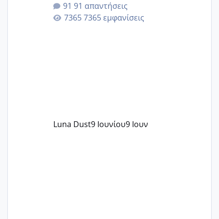
91 απαντήσεις
άγχος και οι μέρες δεν φαίνεται να
7365 εμφανίσεις
περνάνε με τίποτα.
Luna Dust
9 Ιουνίου
9 Ιουν