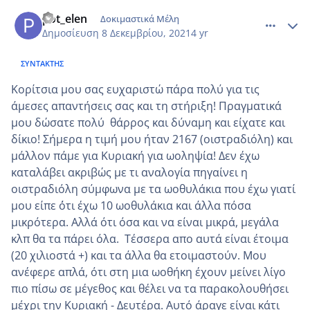
comment_1271816
Author stats
pot_elen
Δοκιμαστικά Μέλη
Δημοσίευση
8 Δεκεμβρίου, 2021
4 yr
ΣΥΝΤΆΚΤΗΣ
Κορίτσια μου σας ευχαριστώ πάρα πολύ για τις
άμεσες απαντήσεις σας και τη στήριξη! Πραγματικά
μου δώσατε πολύ θάρρος και δύναμη και είχατε και
δίκιο! Σήμερα η τιμή μου ήταν 2167 (οιστραδιόλη) και
μάλλον πάμε για Κυριακή για ωοληψία! Δεν έχω
καταλάβει ακριβώς με τι αναλογία πηγαίνει η
οιστραδιόλη σύμφωνα με τα ωοθυλάκια που έχω γιατί
μου είπε ΄ότι έχω 10 ωοθυλάκια και άλλα πόσα
μικρότερα. Αλλά ότι όσα και να είναι μικρά, μεγάλα
κλπ θα τα πάρει όλα. Τέσσερα απο αυτά είναι έτοιμα
(20 χιλιοστά +) και τα άλλα θα ετοιμαστούν. Μου
ανέφερε απλά, ότι στη μια ωοθήκη έχουν μείνει λίγο
πιο πίσω σε μέγεθος και θέλει να τα παρακολουθήσει
με΄χρι την Κυριακή - Δευτέρα. Αυτό άραγε είναι κάτι