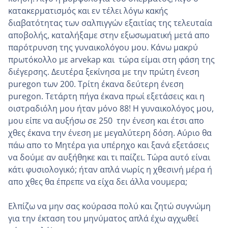
κατακερματισμός και εν τέλει λόγω κακής
διαβατότητας των σαλπιγγών εξαιτίας της τελευταία
αποβολής, καταλήξαμε στην εξωσωματική μετά απο
παρότρυνση της γυναικολόγου μου. Κάνω μακρύ
πρωτόκολλο με arvekap και τώρα είμαι στη φάση της
διέγερσης. Δευτέρα ξεκίνησα με την πρώτη ένεση
puregon των 200. Τρίτη έκανα δεύτερη ένεση
puregon. Τετάρτη πήγα έκανα πρωί εξετάσεις και η
οιστραδιόλη μου ήταν μόνο 88! Η γυναικολόγος μου,
μου είπε να αυξήσω σε 250 την ένεση και έτσι απο
χθες έκανα την ένεση με μεγαλύτερη δόση. Αύριο θα
πάω απο το Μητέρα για υπέρηχο και ξανά εξετάσεις
να δούμε αν αυξήθηκε και τι παίζει. Τώρα αυτό είναι
κάτι φυσιολογικό; ήταν απλά νωρίς η χθεσινη΄ μέρα ή
απο χθες θα έπρεπε να είχα δει άλλα νουμερα;
Ελπίζω να μην σας κούρασα πολύ και ζητώ συγνώμη
για την έκταση του μηνύματος απλά έχω αγχωθεί