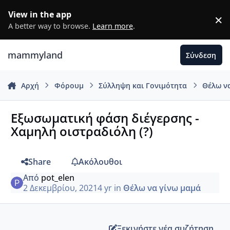
Μετάβαση σε περιεχόμενο
View in the app
×
D
A better way to browse.
Learn more
.
mammyland
Σύνδεση
Αρχή
Φόρουμ
Σύλληψη και Γονιμότητα
Θέλω ν
Εξωσωματική φάση διέγερσης -
Χαμηλή οιστραδιόλη (?)
Share
Ακόλουθοι
Από
pot_elen
2 Δεκεμβρίου, 2021
4 yr
in
Θέλω να γίνω μαμά
Ξεκινήστε νέα συζήτηση