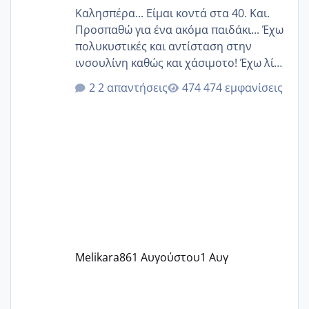
Καλησπέρα... Είμαι κοντά στα 40. Και.
Προσπαθώ για ένα ακόμα παιδάκι... Έχω
πολυκυστικές και αντίσταση στην
ινσουλίνη καθώς και χάσιμοτο! Έχω λίγα
κιλά παραπάνω και όσο κ αν προσπαθώ
2 απαντήσεις
474 εμφανίσεις
δεν χάνω εύκολα! Προσπαθώ για ακόμη
ένα παιδί εδώ και 1,5 χρόνο! Θέλετε να
γράψετε όσες κοπέλες είστε σε
παρόμοια φάση;; Αυτή την στιγμή έχω
δύο χαμένους κύκλους δεν έχω έρθει
περίοδο αυτό τον μήνα περίμενα 20 δεν
ήρθα απλά είδα λίγα ροζ έκανα υπέρηχο
την επομενη μέρα και το ενδομήτριό
ήταν 11,1 χιλιοστά πολύ κα
Melikara86
1 Αυγούστου
1 Αυγ