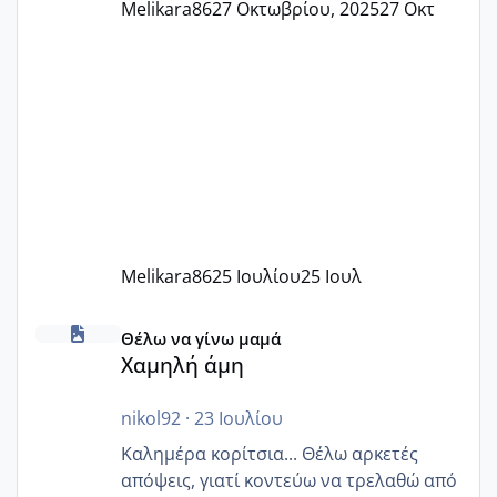
Melikara86
27 Οκτωβρίου, 2025
27 Οκτ
Melikara86
25 Ιουλίου
25 Ιουλ
Χαμηλή άμη
Θέλω να γίνω μαμά
Χαμηλή άμη
nikol92
·
23 Ιουλίου
Καλημέρα κορίτσια... Θέλω αρκετές
απόψεις, γιατί κοντεύω να τρελαθώ από