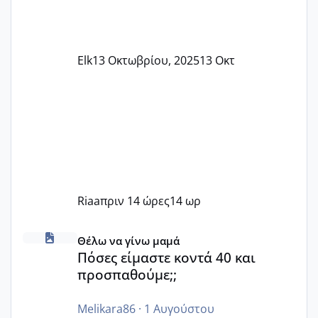
Elk
13 Οκτωβρίου, 2025
13 Οκτ
Riaa
πριν 14 ώρες
14 ωρ
Πόσες είμαστε κοντά 40 και προσπαθούμε;;
Θέλω να γίνω μαμά
Πόσες είμαστε κοντά 40 και
προσπαθούμε;;
Melikara86
·
1 Αυγούστου