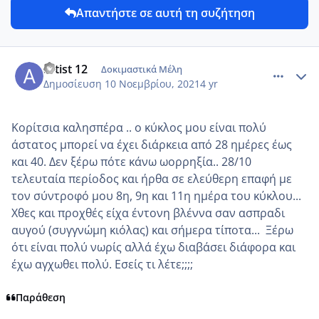
Απαντήστε σε αυτή τη συζήτηση
comment_1263525
Author stats
artist 12
Δοκιμαστικά Μέλη
Δημοσίευση
10 Νοεμβρίου, 2021
4 yr
Κορίτσια καλησπέρα .. ο κύκλος μου είναι πολύ
άστατος μπορεί να έχει διάρκεια από 28 ημέρες έως
και 40. Δεν ξέρω πότε κάνω ωορρηξία.. 28/10
τελευταία περίοδος και ήρθα σε ελεύθερη επαφή με
τον σύντροφό μου 8η, 9η και 11η ημέρα του κύκλου...
Χθες και προχθές είχα έντονη βλέννα σαν ασπραδι
αυγού (συγγνώμη κιόλας) και σήμερα τίποτα... Ξέρω
ότι είναι πολύ νωρίς αλλά έχω διαβάσει διάφορα και
έχω αγχωθει πολύ. Εσείς τι λέτε;;;;
Παράθεση