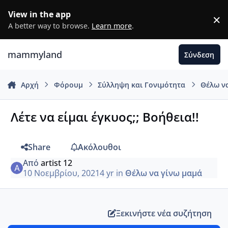
Μετάβαση σε περιεχόμενο
View in the app
×
D
A better way to browse.
Learn more
.
mammyland
Σύνδεση
Αρχή
Φόρουμ
Σύλληψη και Γονιμότητα
Θέλω ν
Λέτε να είμαι έγκυος;; Βοήθεια!!
Share
Ακόλουθοι
Από
artist 12
10 Νοεμβρίου, 2021
4 yr
in
Θέλω να γίνω μαμά
Ξεκινήστε νέα συζήτηση