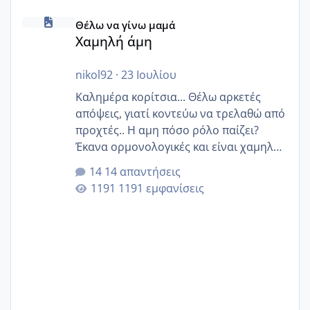
Χαμηλή άμη
Θέλω να γίνω μαμά
Χαμηλή άμη
nikol92
·
23 Ιουλίου
Καλημέρα κορίτσια... Θέλω αρκετές
απόψεις, γιατί κοντεύω να τρελαθώ από
προχτές.. Η αμη πόσο ρόλο παίζει?
Έκανα ορμονολογικές και είναι χαμηλή
για την ηλικία μου.. Είχα ήδη μια
14 απαντήσεις
εγκυμοσύνη, που έπρεπε να τερματιστεί
1191 εμφανίσεις
στην 27η εβδομάδα και προσπαθώ 7
μήνες ήδη και αρχίζω να αγχώνομαι με
το 1,18... Είμαι 33.. Κάποια που να έμεινε
με χαμηλή άμη???