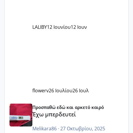
LALIBY
12 Ιουνίου
12 Ιουν
flowerv
26 Ιουλίου
26 Ιουλ
Έχω μπερδευτεί
Προσπαθώ εδώ και αρκετό καιρό
Έχω μπερδευτεί
Melikara86
·
27 Οκτωβρίου, 2025