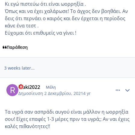
Κι εγώ πιστεύω ότι είναι ωορρηξία .
Όπως και να έχει χαλάρωσε! Το άγχος δεν βοηθάει. Αν
δεις ότι περνάει ο καιρός και δεν έρχεται η περίοδος
κάνε ένα τεστ .
Εύχομαι ότι επιθυμείς να γίνει !
Παράθεση
3 weeks later...
comment_1269961
Author stats
Riaki2022
Μέλη
Δημοσίευση
2 Δεκεμβρίου, 2021
4 yr
Τα υγρά σαν ασπράδι αυγού είναι μάλλον η ωορρηξία
σου! Είχες επαφές 1-3 μέρες πριν τα υγρά;; Αν ναι έχεις
καλές πιθανότητες!!