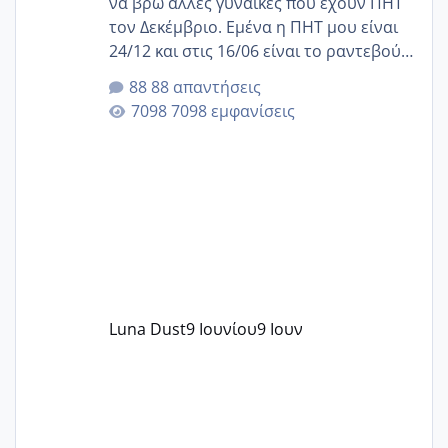
να βρω άλλες γυναίκες που έχουν ΠΗΤ
τον Δεκέμβριο. Εμένα η ΠΗΤ μου είναι
24/12 και στις 16/06 είναι το ραντεβού
της αυχενικής διαφάνειας. Έχω αρκετό
88 απαντήσεις
άγχος και οι μέρες δεν φαίνεται να
7098 εμφανίσεις
περνάνε με τίποτα.
Luna Dust
9 Ιουνίου
9 Ιουν