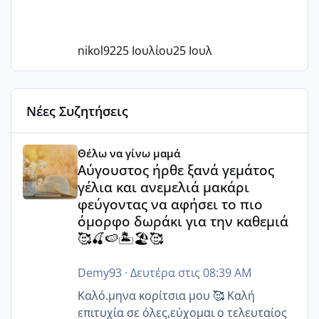
nikol92
25 Ιουλίου
25 Ιουλ
Νέες Συζητήσεις
Αύγουστος ήρθε ξανά γεμάτος γέλια και ανεμελιά μακάρι 
Θέλω να γίνω μαμά
Αύγουστος ήρθε ξανά γεμάτος
γέλια και ανεμελιά μακάρι
φεύγοντας να αφήσει το πιο
όμορφο δωράκι για την καθεμιά
🥰🍒🍉🏝️🏖️🥰
Demy93
·
Δευτέρα στις 08:39 AM
Καλό.μηνα κορίτσια μου 🥰 Καλή
επιτυχία σε όλες,εύχομαι ο τελευταίος