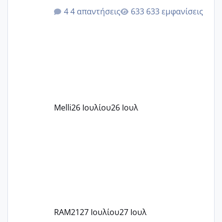
ότι το βαουτσερ καλύπτει όλα τα
4 απαντήσεις
633 εμφανίσεις
δίδακτρα και τα τροφεια του ιδιωτικού
παιδικού σταθμού για όποιον το έχει
πάρει. Οι παιδικοί σταθμοί έχουν
υπογράψει σύμβαση με την ΕΕΤΑΑ ότι
δέχονται παιδιά με βαουτσερ και ότι
αυτό τα καλύπτει όλα εκτός από έξτρα
όπως σχολικό λεωφορείο κτλ. Είναι
παράνομο να χρεώνουν κάτι επιπλέον.
Melli
26 Ιουλίου
26 Ιουλ
Εγώ πήγα σε έναν ιδιωτικό παιδικό στ
RAM21
27 Ιουλίου
27 Ιουλ