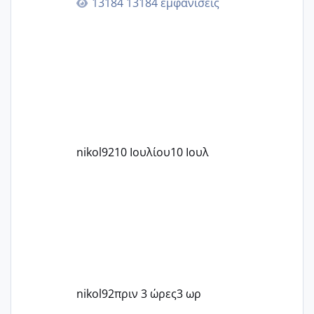
13184 εμφανίσεις
nikol92
10 Ιουλίου
10 Ιουλ
nikol92
πριν 3 ώρες
3 ωρ