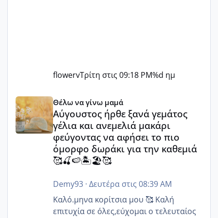
flowerv
Τρίτη στις 09:18 PM
%d ημ
Αύγουστος ήρθε ξανά γεμάτος γέλια και ανεμελιά μακάρι 
Θέλω να γίνω μαμά
Αύγουστος ήρθε ξανά γεμάτος
γέλια και ανεμελιά μακάρι
φεύγοντας να αφήσει το πιο
όμορφο δωράκι για την καθεμιά
🥰🍒🍉🏝️🏖️🥰
Demy93
·
Δευτέρα στις 08:39 AM
Καλό.μηνα κορίτσια μου 🥰 Καλή
επιτυχία σε όλες,εύχομαι ο τελευταίος