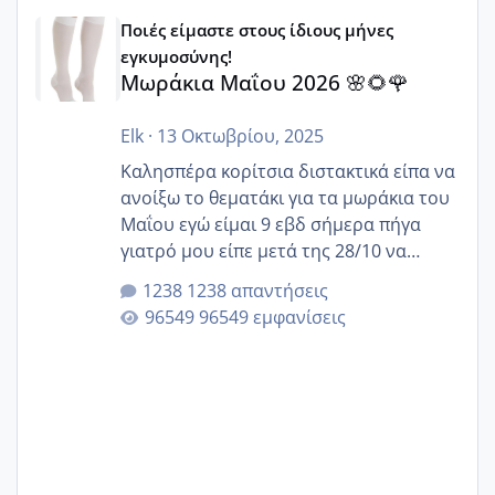
Μωράκια Μαΐου 2026 🌸🌻🌹
Ποιές είμαστε στους ίδιους μήνες
εγκυμοσύνης!
Μωράκια Μαΐου 2026 🌸🌻🌹
Elk
·
13 Οκτωβρίου, 2025
Καλησπέρα κορίτσια διστακτικά είπα να
ανοίξω το θεματάκι για τα μωράκια του
Μαΐου εγώ είμαι 9 εβδ σήμερα πήγα
γιατρό μου είπε μετά της 28/10 να
κλείσω ραντεβού για την αυχενική είναι
1238 απαντήσεις
καμιά άλλη κοπέλα να γεννάει Μάιο ;;
96549 εμφανίσεις