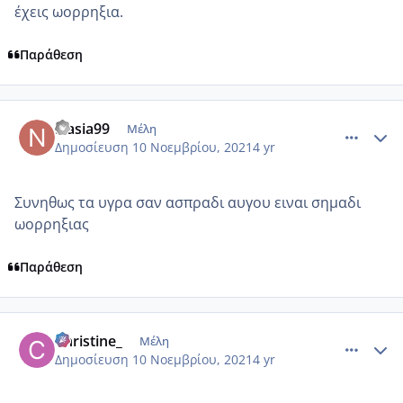
έχεις ωορρηξια.
Παράθεση
comment_1263644
Author stats
Nasia99
Μέλη
Δημοσίευση
10 Νοεμβρίου, 2021
4 yr
Συνηθως τα υγρα σαν ασπραδι αυγου ειναι σημαδι
ωορρηξιας
Παράθεση
comment_1263709
Author stats
Christine_
Μέλη
Δημοσίευση
10 Νοεμβρίου, 2021
4 yr