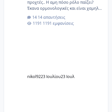
προχτές.. Η αμη πόσο ρόλο παίζει?
Έκανα ορμονολογικές και είναι χαμηλή
για την ηλικία μου.. Είχα ήδη μια
14 απαντήσεις
εγκυμοσύνη, που έπρεπε να τερματιστεί
1191 εμφανίσεις
στην 27η εβδομάδα και προσπαθώ 7
μήνες ήδη και αρχίζω να αγχώνομαι με
το 1,18... Είμαι 33.. Κάποια που να έμεινε
με χαμηλή άμη???
nikol92
23 Ιουλίου
23 Ιουλ