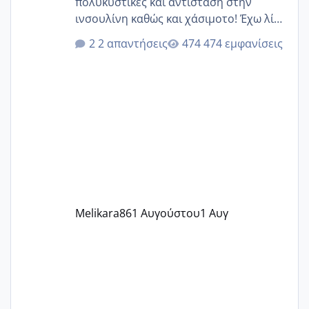
πολυκυστικές και αντίσταση στην
ινσουλίνη καθώς και χάσιμοτο! Έχω λίγα
κιλά παραπάνω και όσο κ αν προσπαθώ
2 απαντήσεις
474 εμφανίσεις
δεν χάνω εύκολα! Προσπαθώ για ακόμη
ένα παιδί εδώ και 1,5 χρόνο! Θέλετε να
γράψετε όσες κοπέλες είστε σε
παρόμοια φάση;; Αυτή την στιγμή έχω
δύο χαμένους κύκλους δεν έχω έρθει
περίοδο αυτό τον μήνα περίμενα 20 δεν
ήρθα απλά είδα λίγα ροζ έκανα υπέρηχο
την επομενη μέρα και το ενδομήτριό
ήταν 11,1 χιλιοστά πολύ κα
Melikara86
1 Αυγούστου
1 Αυγ