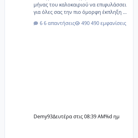
μήνας του καλοκαιριού να επιφυλάσσει
για όλες σας την πιο όμορφη έκπληξη 🧿
@Elk @Melikara86 @Παρασκευαιδου
6 απαντήσεις
490 εμφανίσεις
@Zenia z @melitiniღ @Christi.D.
@flowerv @Riaa @Ngsofia
Demy93
Δευτέρα στις 08:39 AM
%d ημ