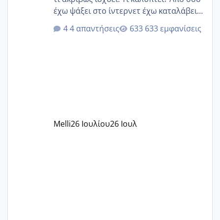
έχω ψάξει στο ίντερνετ έχω καταλάβει
ότι το βαουτσερ καλύπτει όλα τα
4 απαντήσεις
633 εμφανίσεις
δίδακτρα και τα τροφεια του ιδιωτικού
παιδικού σταθμού για όποιον το έχει
πάρει. Οι παιδικοί σταθμοί έχουν
υπογράψει σύμβαση με την ΕΕΤΑΑ ότι
δέχονται παιδιά με βαουτσερ και ότι
αυτό τα καλύπτει όλα εκτός από έξτρα
όπως σχολικό λεωφορείο κτλ. Είναι
παράνομο να χρεώνουν κάτι επιπλέον.
Melli
26 Ιουλίου
26 Ιουλ
Εγώ πήγα σε έναν ιδιωτικό παιδικό στ