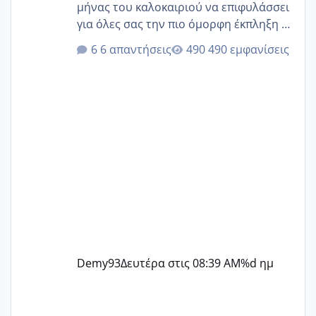
μήνας του καλοκαιριού να επιφυλάσσει
για όλες σας την πιο όμορφη έκπληξη 🧿
@Elk @Melikara86 @Παρασκευαιδου
6 απαντήσεις
490 εμφανίσεις
@Zenia z @melitiniღ @Christi.D.
@flowerv @Riaa @Ngsofia
Demy93
Δευτέρα στις 08:39 AM
%d ημ