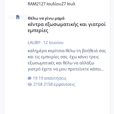
RAM21
27 Ιουλίου
27 Ιουλ
κέντρα εξωσωματικής και γιατροί εμπερίες
Θέλω να γίνω μαμά
κέντρα εξωσωματικής και γιατροί
εμπερίες
LALIBY
·
12 Ιουνίου
καλημέρα κορίτσια θέλω τη βοήθειά σας
και τις εμπειρίες σας. έχω κάνει τρεις
εξωσωματικές και θέλω να αλλάξω
γιατρό έχετε να μου προτείνετε κάποιον
που μείνατε ευχαριστημένες και είχατε
19 απαντήσεις
επιιτυχία? έκανα στο υγεία με τον
2158 εμφανίσεις
ζερβομανωλάκη (δεν το εψαξε καθόλου
το θέμα δεν μου άρεσε καθο΄λου) και
στο γένεσις με τον πάντο