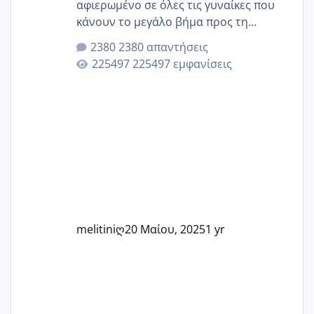
αφιερωμένο σε όλες τις γυναίκες που
κάνουν το μεγάλο βήμα προς τη
μητρότητα μέσω εξωσωματικής το 2025.
2380 απαντήσεις
Εδώ θα μοιραστούμε αγωνίες, χαρές,
225497 εμφανίσεις
εμπειρίες και κάθε μικρή ή μεγάλη
στιγμή αυτού του ξεχωριστού ταξιδιού.
Καμία δεν είναι μόνη – όλες μαζί
μπορούμε να στηρίξουμε η μία την
άλλη, να δώσουμε κουράγιο στις
δύσκολες στιγμές και να γιορτάσουμε
τις μικρές και μεγάλες νίκες. Είτε είστε
στο στάδιο της προετοιμασίας, είτε
ετοιμάζεστε
melitiniღ
20 Μαίου, 2025
1 yr