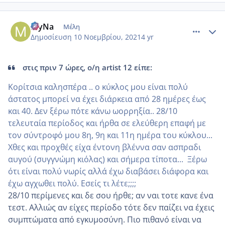
comment_1263637
Author stats
MyNa
Μέλη
Δημοσίευση
10 Νοεμβρίου, 2021
4 yr
στις πριν 7 ώρες, ο/η artist 12 είπε:
Κορίτσια καλησπέρα .. ο κύκλος μου είναι πολύ
άστατος μπορεί να έχει διάρκεια από 28 ημέρες έως
και 40. Δεν ξέρω πότε κάνω ωορρηξία.. 28/10
τελευταία περίοδος και ήρθα σε ελεύθερη επαφή με
τον σύντροφό μου 8η, 9η και 11η ημέρα του κύκλου...
Χθες και προχθές είχα έντονη βλέννα σαν ασπραδι
αυγού (συγγνώμη κιόλας) και σήμερα τίποτα... Ξέρω
ότι είναι πολύ νωρίς αλλά έχω διαβάσει διάφορα και
έχω αγχωθει πολύ. Εσείς τι λέτε;;;;
28/10 περίμενες και δε σου ήρθε; αν ναι τοτε κανε ένα
τεστ. Αλλιώς αν είχες περίοδο τότε δεν παίζει να έχεις
συμπτώματα από εγκυμοσύνη. Πιο πιθανό είναι να