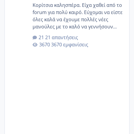
Κορίτσια καλησπέρα. Είχα χαθεί από το
forum για πολύ καιρό. Εύχομαι να είστε
όλες καλά να έχουμε πολλές νέες
μανούλες με το καλό να γεννήσουν
αυτές που ήδη περιμένουν. Να πάρουν
21 απαντήσεις
γερα μωράκια στην αγκαλίτσα τους
3670 εμφανίσεις
🙏🏼🙏🏼 Ας πάμε λοιπόν στο θέμα μου.
Τελευταία περίοδο 25 σεπτεμβρίου
Εδώ και τέσσερις πέντε μέρες νιώθω
αρρωστη δεν έχω κουράγιο για τίποτα
πονάει πολύ το στήθος μου και τα δύο
και βάζω θερμόμετρο και έχω συνεχώς
37 με 37, 3 Έτσι λοιπόν είπα να κάνω
ένα τεστ την παρασ