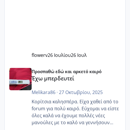
flowerv
26 Ιουλίου
26 Ιουλ
Έχω μπερδευτεί
Προσπαθώ εδώ και αρκετό καιρό
Έχω μπερδευτεί
Melikara86
·
27 Οκτωβρίου, 2025
Κορίτσια καλησπέρα. Είχα χαθεί από το
forum για πολύ καιρό. Εύχομαι να είστε
όλες καλά να έχουμε πολλές νέες
μανούλες με το καλό να γεννήσουν
αυτές που ήδη περιμένουν. Να πάρουν