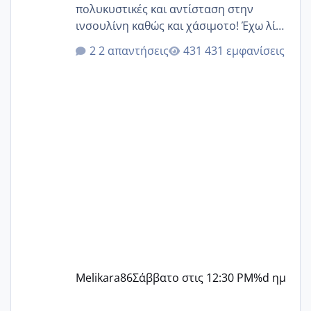
πολυκυστικές και αντίσταση στην
ινσουλίνη καθώς και χάσιμοτο! Έχω λίγα
κιλά παραπάνω και όσο κ αν προσπαθώ
2 απαντήσεις
431 εμφανίσεις
δεν χάνω εύκολα! Προσπαθώ για ακόμη
ένα παιδί εδώ και 1,5 χρόνο! Θέλετε να
γράψετε όσες κοπέλες είστε σε
παρόμοια φάση;; Αυτή την στιγμή έχω
δύο χαμένους κύκλους δεν έχω έρθει
περίοδο αυτό τον μήνα περίμενα 20 δεν
ήρθα απλά είδα λίγα ροζ έκανα υπέρηχο
την επομενη μέρα και το ενδομήτριό
ήταν 11,1 χιλιοστά πολύ κα
Melikara86
Σάββατο στις 12:30 PM
%d ημ