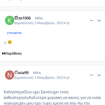
comment_1260738
Author stats
Kate1006
Μέλη
Δημοσίευση
3 Νοεμβρίου, 2021
4 yr
ΣΥΝΤΆΚΤΗΣ
;;;
😢
Παράθεση
comment_1260810
Author stats
Nasia99
Μέλη
Δημοσίευση
3 Νοεμβρίου, 2021
4 yr
Καλησπερα!Σου εχει ξανατυχει τοση
καθυστερηση;Καλυτερα χοριακη να κανεις για να εισαι
σιγουρη.Δεν μου εχει τυχει εμενα να σου πω την