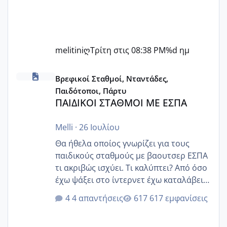
melitiniღ
Τρίτη στις 08:38 PM
%d ημ
ΠΑΙΔΙΚΟΙ ΣΤΑΘΜΟΙ ΜΕ ΕΣΠΑ
Βρεφικοί Σταθμοί, Νταντάδες,
Παιδότοποι, Πάρτυ
ΠΑΙΔΙΚΟΙ ΣΤΑΘΜΟΙ ΜΕ ΕΣΠΑ
Melli
·
26 Ιουλίου
Θα ήθελα οποίος γνωρίζει για τους
παιδικούς σταθμούς με βαουτσερ ΕΣΠΑ
τι ακριβώς ισχύει. Τι καλύπτει? Από όσο
έχω ψάξει στο ίντερνετ έχω καταλάβει
ότι το βαουτσερ καλύπτει όλα τα
4 απαντήσεις
617 εμφανίσεις
δίδακτρα και τα τροφεια του ιδιωτικού
παιδικού σταθμού για όποιον το έχει