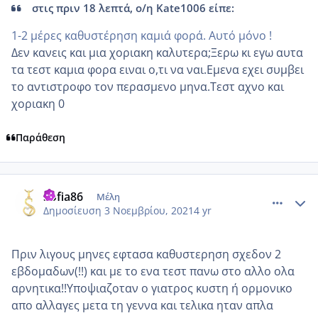
στις πριν 18 λεπτά, ο/η Kate1006 είπε:
1-2 μέρες καθυστέρηση καμιά φορά. Αυτό μόνο !
Δεν κανεις και μια χοριακη καλυτερα;Ξερω κι εγω αυτα
τα τεστ καμια φορα ειναι ο,τι να ναι.Εμενα εχει συμβει
το αντιστροφο τον περασμενο μηνα.Τεστ αχνο και
χοριακη 0
Παράθεση
comment_1260952
Author stats
Sofia86
Μέλη
Δημοσίευση
3 Νοεμβρίου, 2021
4 yr
Πριν λιγους μηνες εφτασα καθυστερηση σχεδον 2
εβδομαδων(!!) και με το ενα τεστ πανω στο αλλο ολα
αρνητικα!!Υποψιαζοταν ο γιατρος κυστη ή ορμονικο
απο αλλαγες μετα τη γεννα και τελικα ηταν απλα