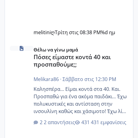
melitiniღ
Τρίτη στις 08:38 PM
%d ημ
Πόσες είμαστε κοντά 40 και προσπαθούμε;;
Θέλω να γίνω μαμά
Πόσες είμαστε κοντά 40 και
προσπαθούμε;;
Melikara86
·
Σάββατο στις 12:30 PM
Καλησπέρα... Είμαι κοντά στα 40. Και.
Προσπαθώ για ένα ακόμα παιδάκι... Έχω
πολυκυστικές και αντίσταση στην
ινσουλίνη καθώς και χάσιμοτο! Έχω λίγα
κιλά παραπάνω και όσο κ αν προσπαθώ
2 απαντήσεις
431 εμφανίσεις
δεν χάνω εύκολα! Προσπαθώ για ακόμη
ένα παιδί εδώ και 1,5 χρόνο! Θέλετε να