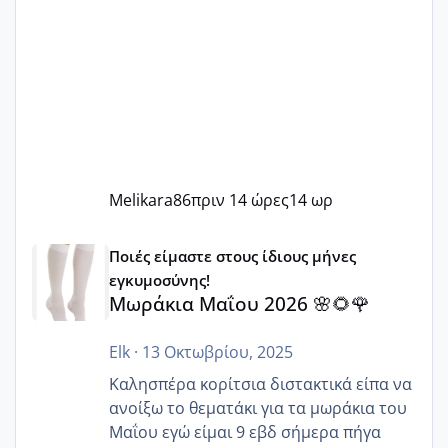
Melikara86
πριν 14 ώρες
14 ωρ
Μωράκια Μαΐου 2026 🌸🌻🌹
Ποιές είμαστε στους ίδιους μήνες
εγκυμοσύνης!
Μωράκια Μαΐου 2026 🌸🌻🌹
Elk
·
13 Οκτωβρίου, 2025
Καλησπέρα κορίτσια διστακτικά είπα να
ανοίξω το θεματάκι για τα μωράκια του
Μαΐου εγώ είμαι 9 εβδ σήμερα πήγα