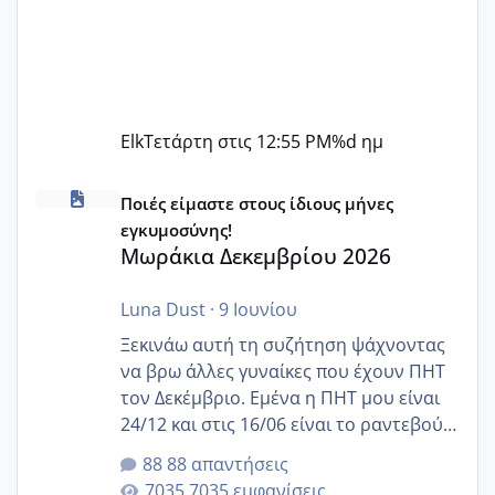
Elk
Τετάρτη στις 12:55 PM
%d ημ
Μωράκια Δεκεμβρίου 2026
Ποιές είμαστε στους ίδιους μήνες
εγκυμοσύνης!
Μωράκια Δεκεμβρίου 2026
Luna Dust
·
9 Ιουνίου
Ξεκινάω αυτή τη συζήτηση ψάχνοντας
να βρω άλλες γυναίκες που έχουν ΠΗΤ
τον Δεκέμβριο. Εμένα η ΠΗΤ μου είναι
24/12 και στις 16/06 είναι το ραντεβού
της αυχενικής διαφάνειας. Έχω αρκετό
88 απαντήσεις
άγχος και οι μέρες δεν φαίνεται να
7035 εμφανίσεις