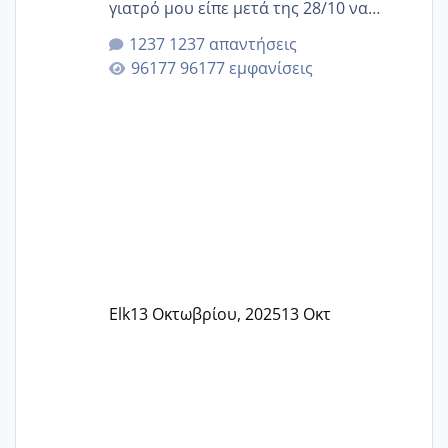
γιατρό μου είπε μετά της 28/10 να
κλείσω ραντεβού για την αυχενική είναι
1237 απαντήσεις
καμιά άλλη κοπέλα να γεννάει Μάιο ;;
96177 εμφανίσεις
Elk
13 Οκτωβρίου, 2025
13 Οκτ