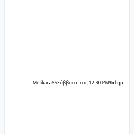
γράψετε όσες κοπέλες είστε σε
παρόμοια φάση;; Αυτή την στιγμή έχω
δύο χαμένους κύκλους δεν έχω έρθει
περίοδο αυτό τον μήνα περίμενα 20 δεν
ήρθα απλά είδα λίγα ροζ έκανα υπέρηχο
την επομενη μέρα και το ενδομήτριό
ήταν 11,1 χιλιοστά πολύ κα
Melikara86
Σάββατο στις 12:30 PM
%d ημ