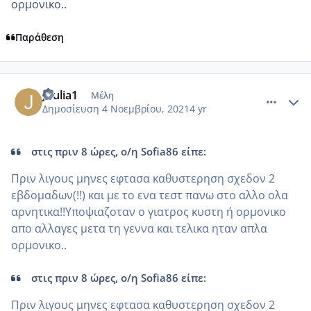
ορμονικο..
Παράθεση
comment_1260974
Author stats
Joulia1
Μέλη
Δημοσίευση
4 Νοεμβρίου, 2021
4 yr
στις πριν 8 ώρες, ο/η Sofia86 είπε:
Πριν λιγους μηνες εφτασα καθυστερηση σχεδον 2
εβδομαδων(!!) και με το ενα τεστ πανω στο αλλο ολα
αρνητικα!!Υποψιαζοταν ο γιατρος κυστη ή ορμονικο
απο αλλαγες μετα τη γεννα και τελικα ηταν απλα
ορμονικο..
στις πριν 8 ώρες, ο/η Sofia86 είπε:
Πριν λιγους μηνες εφτασα καθυστερηση σχεδον 2