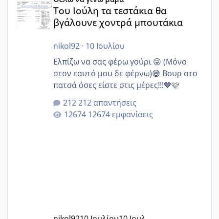
Του Ιούλη τα τεστάκια θα
βγάλουνε χοντρά μπουτάκια
nikol92
·
10 Ιουλίου
Ελπίζω να σας φέρω γούρι 😜 (Μόνο
στον εαυτό μου δε φέρνω)😅 Βουρ στο
πατσά όσες είστε στις μέρες!!!💙🩷
212 απαντήσεις
12674 εμφανίσεις
nikol92
10 Ιουλίου
10 Ιουλ