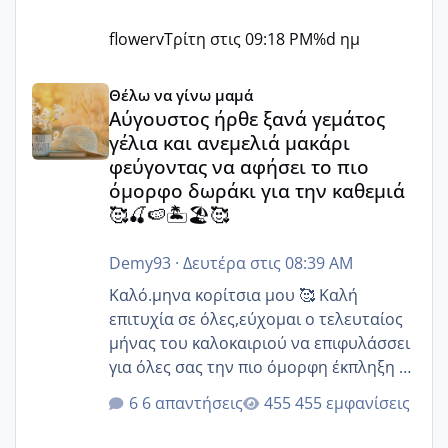
flowerv
Τρίτη στις 09:18 PM
%d ημ
Αύγουστος ήρθε ξανά γεμάτος γέλια και ανεμελιά μακάρι 
Θέλω να γίνω μαμά
Αύγουστος ήρθε ξανά γεμάτος
γέλια και ανεμελιά μακάρι
φεύγοντας να αφήσει το πιο
όμορφο δωράκι για την καθεμιά
🥰🍒🍉🏝️🏖️🥰
Demy93
·
Δευτέρα στις 08:39 AM
Καλό.μηνα κορίτσια μου 🥰 Καλή
επιτυχία σε όλες,εύχομαι ο τελευταίος
μήνας του καλοκαιριού να επιφυλάσσει
για όλες σας την πιο όμορφη έκπληξη 🧿
@Elk @Melikara86 @Παρασκευαιδου
6 απαντήσεις
455 εμφανίσεις
@Zenia z @melitiniღ @Christi.D.
@flowerv @Riaa @Ngsofia