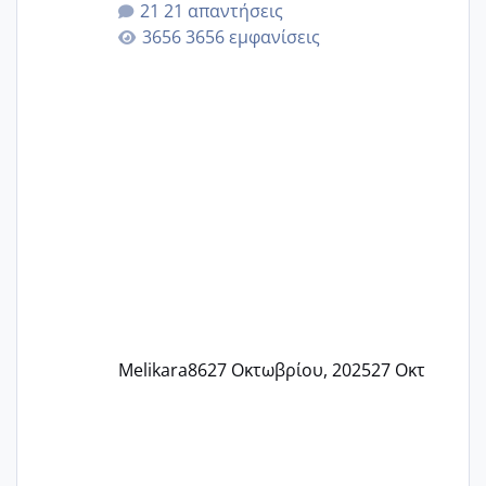
21 απαντήσεις
γερα μωράκια στην αγκαλίτσα τους
3656 εμφανίσεις
🙏🏼🙏🏼 Ας πάμε λοιπόν στο θέμα μου.
Τελευταία περίοδο 25 σεπτεμβρίου
Εδώ και τέσσερις πέντε μέρες νιώθω
αρρωστη δεν έχω κουράγιο για τίποτα
πονάει πολύ το στήθος μου και τα δύο
και βάζω θερμόμετρο και έχω συνεχώς
37 με 37, 3 Έτσι λοιπόν είπα να κάνω
ένα τεστ την παρασ
Melikara86
27 Οκτωβρίου, 2025
27 Οκτ