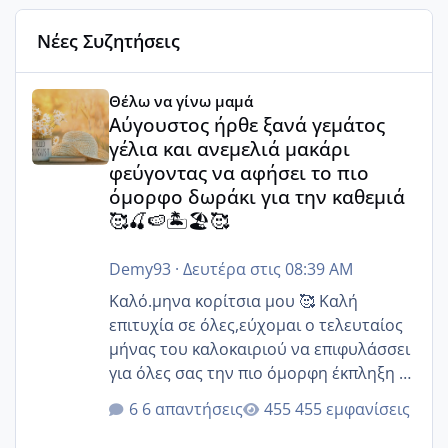
Νέες Συζητήσεις
Αύγουστος ήρθε ξανά γεμάτος γέλια και ανεμελιά μακάρι 
Θέλω να γίνω μαμά
Αύγουστος ήρθε ξανά γεμάτος
γέλια και ανεμελιά μακάρι
φεύγοντας να αφήσει το πιο
όμορφο δωράκι για την καθεμιά
🥰🍒🍉🏝️🏖️🥰
Demy93
·
Δευτέρα στις 08:39 AM
Καλό.μηνα κορίτσια μου 🥰 Καλή
επιτυχία σε όλες,εύχομαι ο τελευταίος
μήνας του καλοκαιριού να επιφυλάσσει
για όλες σας την πιο όμορφη έκπληξη 🧿
@Elk @Melikara86 @Παρασκευαιδου
6 απαντήσεις
455 εμφανίσεις
@Zenia z @melitiniღ @Christi.D.
@flowerv @Riaa @Ngsofia