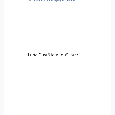
περνάνε με τίποτα.
Luna Dust
9 Ιουνίου
9 Ιουν