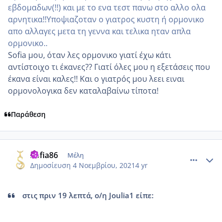
εβδομαδων(!!) και με το ενα τεστ πανω στο αλλο ολα
αρνητικα!!Υποψιαζοταν ο γιατρος κυστη ή ορμονικο
απο αλλαγες μετα τη γεννα και τελικα ηταν απλα
ορμονικο..
Sofia μου, όταν λες ορμονικο γιατί έχω κάτι
αντίστοιχο τι έκανες?? Γιατί όλες μου η εξετάσεις που
έκανα είναι καλες!! Και ο γιατρός μου λεει ειναι
ορμονολογικα δεν καταλαβαίνω τίποτα!
Παράθεση
comment_1260977
Author stats
Sofia86
Μέλη
Δημοσίευση
4 Νοεμβρίου, 2021
4 yr
στις πριν 19 λεπτά, ο/η Joulia1 είπε: