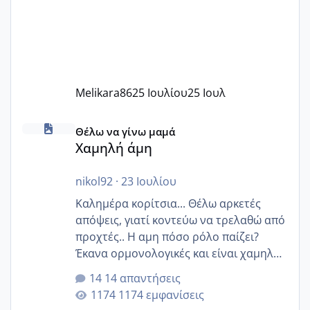
Melikara86
25 Ιουλίου
25 Ιουλ
Χαμηλή άμη
Θέλω να γίνω μαμά
Χαμηλή άμη
nikol92
·
23 Ιουλίου
Καλημέρα κορίτσια... Θέλω αρκετές
απόψεις, γιατί κοντεύω να τρελαθώ από
προχτές.. Η αμη πόσο ρόλο παίζει?
Έκανα ορμονολογικές και είναι χαμηλή
για την ηλικία μου.. Είχα ήδη μια
14 απαντήσεις
εγκυμοσύνη, που έπρεπε να τερματιστεί
1174 εμφανίσεις
στην 27η εβδομάδα και προσπαθώ 7