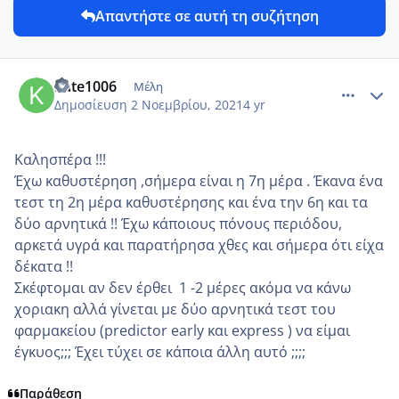
Απαντήστε σε αυτή τη συζήτηση
comment_1260514
Author stats
Kate1006
Μέλη
Δημοσίευση
2 Νοεμβρίου, 2021
4 yr
Καλησπέρα !!!
Έχω καθυστέρηση ,σήμερα είναι η 7η μέρα . Έκανα ένα
τεστ τη 2η μέρα καθυστέρησης και ένα την 6η και τα
δύο αρνητικά !! Έχω κάποιους πόνους περιόδου,
αρκετά υγρά και παρατήρησα χθες και σήμερα ότι είχα
δέκατα !!
Σκέφτομαι αν δεν έρθει 1 -2 μέρες ακόμα να κάνω
χοριακη αλλά γίνεται με δύο αρνητικά τεστ του
φαρμακείου (predictor early και express ) να είμαι
έγκυος;;; Έχει τύχει σε κάποια άλλη αυτό ;;;;
Παράθεση