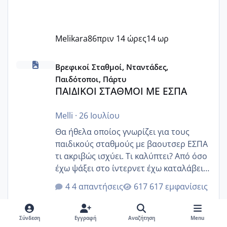
Melikara86
πριν 14 ώρες
14 ωρ
ΠΑΙΔΙΚΟΙ ΣΤΑΘΜΟΙ ΜΕ ΕΣΠΑ
Βρεφικοί Σταθμοί, Νταντάδες,
Παιδότοποι, Πάρτυ
ΠΑΙΔΙΚΟΙ ΣΤΑΘΜΟΙ ΜΕ ΕΣΠΑ
Melli
·
26 Ιουλίου
Θα ήθελα οποίος γνωρίζει για τους
παιδικούς σταθμούς με βαουτσερ ΕΣΠΑ
τι ακριβώς ισχύει. Τι καλύπτει? Από όσο
έχω ψάξει στο ίντερνετ έχω καταλάβει
ότι το βαουτσερ καλύπτει όλα τα
4 απαντήσεις
617 εμφανίσεις
δίδακτρα και τα τροφεια του ιδιωτικού
παιδικού σταθμού για όποιον το έχει
πάρει. Οι παιδικοί σταθμοί έχουν
Σύνδεση
Εγγραφή
Αναζήτηση
Menu