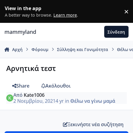
Μετάβαση σε περιεχόμενο
View in the app
×
D
A better way to browse.
Learn more
.
mammyland
Σύνδεση
Αρχή
Φόρουμ
Σύλληψη και Γονιμότητα
Θέλω ν
Αρνητικά τεστ
Share
Ακόλουθοι
Από
Kate1006
2 Νοεμβρίου, 2021
4 yr
in
Θέλω να γίνω μαμά
Ξεκινήστε νέα συζήτηση