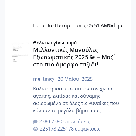
Luna Dust
Τετάρτη στις 05:51 AM
%d ημ
Μελλοντικές Μανούλες Εξωσωματικής 2025 💫 – Μαζί στο
Θέλω να γίνω μαμά
Μελλοντικές Μανούλες
Εξωσωματικής 2025 💫 – Μαζί
στο πιο όμορφο ταξίδι!
melitiniღ
·
20 Μαίου, 2025
Καλωσορίσατε σε αυτόν τον χώρο
αγάπης, ελπίδας και δύναμης,
αφιερωμένο σε όλες τις γυναίκες που
κάνουν το μεγάλο βήμα προς τη
μητρότητα μέσω εξωσωματικής το 2025.
2380 απαντήσεις
Εδώ θα μοιραστούμε αγωνίες, χαρές,
225178 εμφανίσεις
εμπειρίες και κάθε μικρή ή μεγάλη