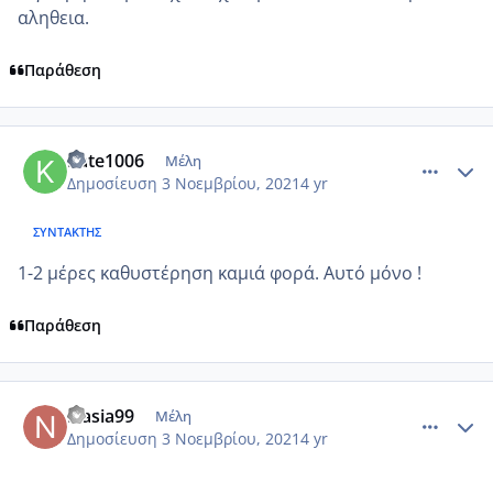
αληθεια.
Παράθεση
comment_1260896
Author stats
Kate1006
Μέλη
Δημοσίευση
3 Νοεμβρίου, 2021
4 yr
ΣΥΝΤΆΚΤΗΣ
1-2 μέρες καθυστέρηση καμιά φορά. Αυτό μόνο !
Παράθεση
comment_1260906
Author stats
Nasia99
Μέλη
Δημοσίευση
3 Νοεμβρίου, 2021
4 yr