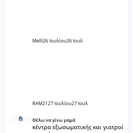
πάρει. Οι παιδικοί σταθμοί έχουν
υπογράψει σύμβαση με την ΕΕΤΑΑ ότι
δέχονται παιδιά με βαουτσερ και ότι
αυτό τα καλύπτει όλα εκτός από έξτρα
όπως σχολικό λεωφορείο κτλ. Είναι
παράνομο να χρεώνουν κάτι επιπλέον.
Melli
26 Ιουλίου
26 Ιουλ
Εγώ πήγα σε έναν ιδιωτικό παιδικό στ
RAM21
27 Ιουλίου
27 Ιουλ
κέντρα εξωσωματικής και γιατροί εμπερίες
Θέλω να γίνω μαμά
κέντρα εξωσωματικής και γιατροί