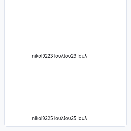
μήνες ήδη και αρχίζω να αγχώνομαι με
το 1,18... Είμαι 33.. Κάποια που να έμεινε
με χαμηλή άμη???
nikol92
23 Ιουλίου
23 Ιουλ
nikol92
25 Ιουλίου
25 Ιουλ