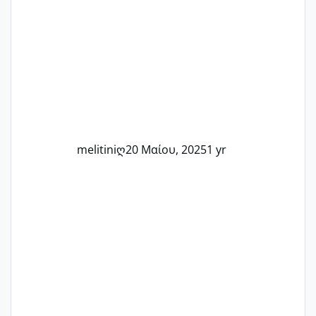
στιγμή αυτού του ξεχωριστού ταξιδιού.
Καμία δεν είναι μόνη – όλες μαζί
μπορούμε να στηρίξουμε η μία την
άλλη, να δώσουμε κουράγιο στις
δύσκολες στιγμές και να γιορτάσουμε
τις μικρές και μεγάλες νίκες. Είτε είστε
στο στάδιο της προετοιμασίας, είτε
ετοιμάζεστε
melitiniღ
20 Μαίου, 2025
1 yr