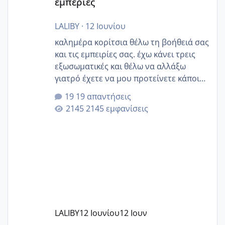
εμπερίες
LALIBY
·
12 Ιουνίου
καλημέρα κορίτσια θέλω τη βοήθειά σας
και τις εμπειρίες σας. έχω κάνει τρεις
εξωσωματικές και θέλω να αλλάξω
γιατρό έχετε να μου προτείνετε κάποιον
που μείνατε ευχαριστημένες και είχατε
19 απαντήσεις
επιιτυχία? έκανα στο υγεία με τον
2145 εμφανίσεις
ζερβομανωλάκη (δεν το εψαξε καθόλου
το θέμα δεν μου άρεσε καθο΄λου) και
στο γένεσις με τον πάντο
LALIBY
12 Ιουνίου
12 Ιουν