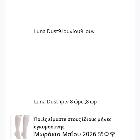
Luna Dust
9 Ιουνίου
9 Ιουν
Luna Dust
πριν 8 ώρες
8 ωρ
Μωράκια Μαΐου 2026 🌸🌻🌹
Ποιές είμαστε στους ίδιους μήνες
εγκυμοσύνης!
Μωράκια Μαΐου 2026 🌸🌻🌹