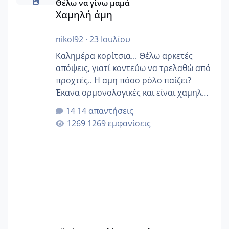
Θέλω να γίνω μαμά
Χαμηλή άμη
nikol92
·
23 Ιουλίου
Καλημέρα κορίτσια... Θέλω αρκετές
απόψεις, γιατί κοντεύω να τρελαθώ από
προχτές.. Η αμη πόσο ρόλο παίζει?
Έκανα ορμονολογικές και είναι χαμηλή
για την ηλικία μου.. Είχα ήδη μια
14 απαντήσεις
εγκυμοσύνη, που έπρεπε να τερματιστεί
1269 εμφανίσεις
στην 27η εβδομάδα και προσπαθώ 7
μήνες ήδη και αρχίζω να αγχώνομαι με
το 1,18... Είμαι 33.. Κάποια που να έμεινε
με χαμηλή άμη???