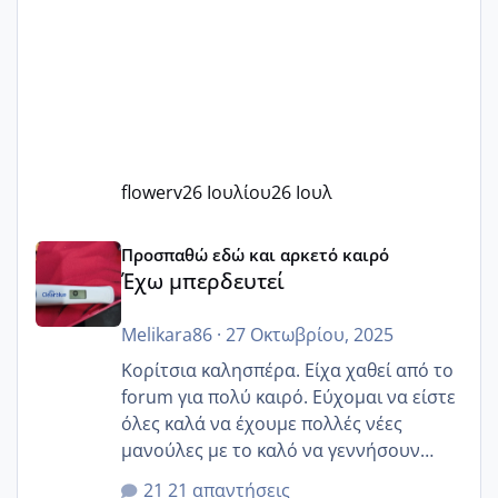
flowerv
26 Ιουλίου
26 Ιουλ
Έχω μπερδευτεί
Προσπαθώ εδώ και αρκετό καιρό
Έχω μπερδευτεί
Melikara86
·
27 Οκτωβρίου, 2025
Κορίτσια καλησπέρα. Είχα χαθεί από το
forum για πολύ καιρό. Εύχομαι να είστε
όλες καλά να έχουμε πολλές νέες
μανούλες με το καλό να γεννήσουν
αυτές που ήδη περιμένουν. Να πάρουν
21 απαντήσεις