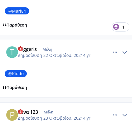
@Mari84
Παράθεση
1
comment_1257132
Author stats
Taggeris
Μέλη
Δημοσίευση
22 Οκτωβρίου, 2021
4 yr
@Kiddo
Παράθεση
comment_1257529
Author stats
Ρένα 123
Μέλη
Δημοσίευση
23 Οκτωβρίου, 2021
4 yr