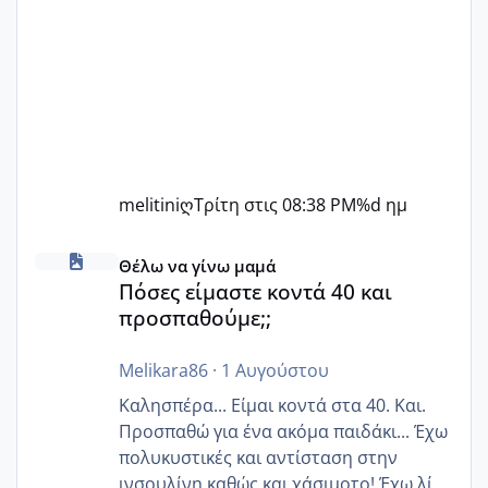
melitiniღ
Τρίτη στις 08:38 PM
%d ημ
Πόσες είμαστε κοντά 40 και προσπαθούμε;;
Θέλω να γίνω μαμά
Πόσες είμαστε κοντά 40 και
προσπαθούμε;;
Melikara86
·
1 Αυγούστου
Καλησπέρα... Είμαι κοντά στα 40. Και.
Προσπαθώ για ένα ακόμα παιδάκι... Έχω
πολυκυστικές και αντίσταση στην
ινσουλίνη καθώς και χάσιμοτο! Έχω λίγα