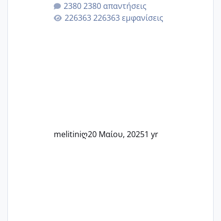
μητρότητα μέσω εξωσωματικής το 2025.
2380 απαντήσεις
Εδώ θα μοιραστούμε αγωνίες, χαρές,
226363 εμφανίσεις
εμπειρίες και κάθε μικρή ή μεγάλη
στιγμή αυτού του ξεχωριστού ταξιδιού.
Καμία δεν είναι μόνη – όλες μαζί
μπορούμε να στηρίξουμε η μία την
άλλη, να δώσουμε κουράγιο στις
δύσκολες στιγμές και να γιορτάσουμε
τις μικρές και μεγάλες νίκες. Είτε είστε
στο στάδιο της προετοιμασίας, είτε
ετοιμάζεστε
melitiniღ
20 Μαίου, 2025
1 yr