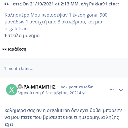
στις On 21/10/2021 at 2:13 ΜΜ, ο/η Pukka91 είπε:
Καλησπέρα!Μου περίσσεψαν 1 ένεση gonal 900
μονάδων 1 ανοιχτή από 3 οκτωβριου, και μια
orgalutran.
Έστειλα μυνημα
Παράθεση
1 month later...
comment_1271043
Author stats
ΧΑΡΑ-ΜΠΑΜΠΗΣ
Δοκιμαστικά Μέλη
Δημοσίευση
6 Δεκεμβρίου, 2021
4 yr
καλημερα σας αν η orgalutran δεν εχει δοθει μπορειτε
να μου πειτε που βρισκεστε και τι ημερομηνια ληξης
εχει