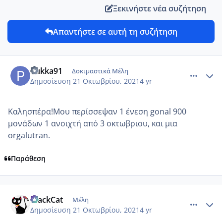
Ξεκινήστε νέα συζήτηση
Απαντήστε σε αυτή τη συζήτηση
comment_1256673
Author stats
Pukka91
Δοκιμαστικά Μέλη
Δημοσίευση
21 Οκτωβρίου, 2021
4 yr
Καλησπέρα!Μου περίσσεψαν 1 ένεση gonal 900
μονάδων 1 ανοιχτή από 3 οκτωβριου, και μια
orgalutran.
Παράθεση
comment_1256832
Author stats
BlackCat
Μέλη
Δημοσίευση
21 Οκτωβρίου, 2021
4 yr