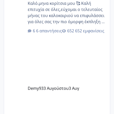
Καλό.μηνα κορίτσια μου 🥰 Καλή
επιτυχία σε όλες,εύχομαι ο τελευταίος
μήνας του καλοκαιριού να επιφυλάσσει
για όλες σας την πιο όμορφη έκπληξη 🧿
@Elk @Melikara86 @Παρασκευαιδου
6 απαντήσεις
652 εμφανίσεις
@Zenia z @melitiniღ @Christi.D.
@flowerv @Riaa @Ngsofia
Demy93
3 Αυγούστου
3 Αυγ