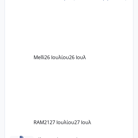
δίδακτρα και τα τροφεια του ιδιωτικού
παιδικού σταθμού για όποιον το έχει
πάρει. Οι παιδικοί σταθμοί έχουν
υπογράψει σύμβαση με την ΕΕΤΑΑ ότι
δέχονται παιδιά με βαουτσερ και ότι
αυτό τα καλύπτει όλα εκτός από έξτρα
όπως σχολικό λεωφορείο κτλ. Είναι
παράνομο να χρεώνουν κάτι επιπλέον.
Melli
26 Ιουλίου
26 Ιουλ
Εγώ πήγα σε έναν ιδιωτικό παιδικό στ
RAM21
27 Ιουλίου
27 Ιουλ
Χαμηλή άμη