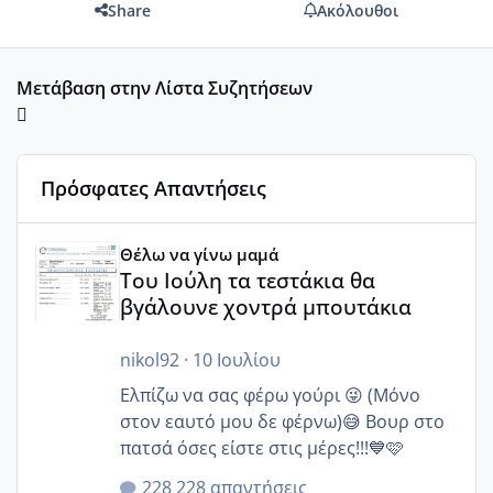
Share
Ακόλουθοι
Μετάβαση στην Λίστα Συζητήσεων
Πρόσφατες Απαντήσεις
Του Ιούλη τα τεστάκια θα βγάλουνε χοντρά μπουτάκια
Θέλω να γίνω μαμά
Του Ιούλη τα τεστάκια θα
βγάλουνε χοντρά μπουτάκια
nikol92
·
10 Ιουλίου
Ελπίζω να σας φέρω γούρι 😜 (Μόνο
στον εαυτό μου δε φέρνω)😅 Βουρ στο
πατσά όσες είστε στις μέρες!!!💙🩷
228 απαντήσεις