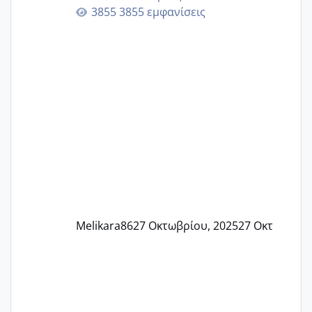
γερα μωράκια στην αγκαλίτσα τους
3855 εμφανίσεις
🙏🏼🙏🏼 Ας πάμε λοιπόν στο θέμα μου.
Τελευταία περίοδο 25 σεπτεμβρίου
Εδώ και τέσσερις πέντε μέρες νιώθω
αρρωστη δεν έχω κουράγιο για τίποτα
πονάει πολύ το στήθος μου και τα δύο
και βάζω θερμόμετρο και έχω συνεχώς
37 με 37, 3 Έτσι λοιπόν είπα να κάνω
ένα τεστ την παρασ
Melikara86
27 Οκτωβρίου, 2025
27 Οκτ