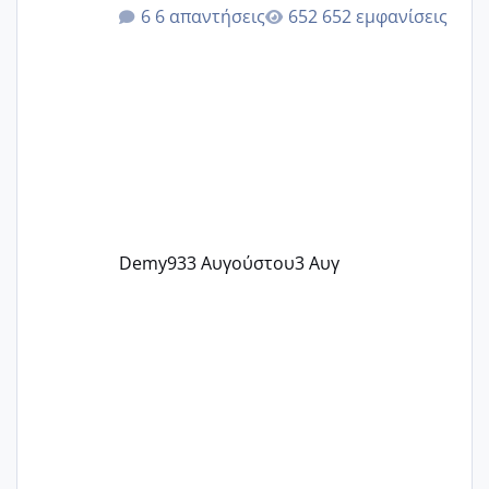
@Elk @Melikara86 @Παρασκευαιδου
6 απαντήσεις
652 εμφανίσεις
@Zenia z @melitiniღ @Christi.D.
@flowerv @Riaa @Ngsofia
Demy93
3 Αυγούστου
3 Αυγ