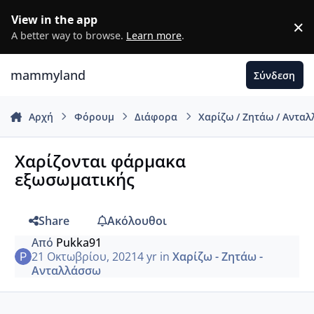
Μετάβαση σε περιεχόμενο
View in the app
×
D
A better way to browse.
Learn more
.
mammyland
Σύνδεση
Αρχή
Φόρουμ
Διάφορα
Χαρίζω / Ζητάω / Αντα
Χαρίζονται φάρμακα
εξωσωματικής
Share
Ακόλουθοι
Από
Pukka91
21 Οκτωβρίου, 2021
4 yr
in
Χαρίζω - Ζητάω -
Ανταλλάσσω