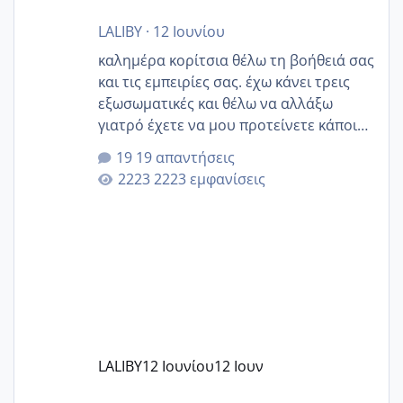
LALIBY
·
12 Ιουνίου
καλημέρα κορίτσια θέλω τη βοήθειά σας
και τις εμπειρίες σας. έχω κάνει τρεις
εξωσωματικές και θέλω να αλλάξω
γιατρό έχετε να μου προτείνετε κάποιον
που μείνατε ευχαριστημένες και είχατε
19 απαντήσεις
επιιτυχία? έκανα στο υγεία με τον
2223 εμφανίσεις
ζερβομανωλάκη (δεν το εψαξε καθόλου
το θέμα δεν μου άρεσε καθο΄λου) και
στο γένεσις με τον πάντο
LALIBY
12 Ιουνίου
12 Ιουν