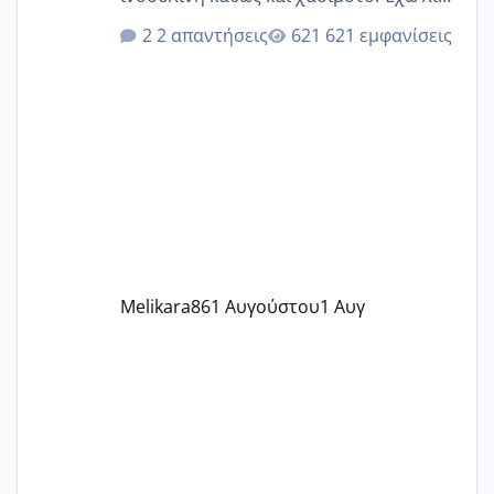
κιλά παραπάνω και όσο κ αν προσπαθώ
2 απαντήσεις
621 εμφανίσεις
δεν χάνω εύκολα! Προσπαθώ για ακόμη
ένα παιδί εδώ και 1,5 χρόνο! Θέλετε να
γράψετε όσες κοπέλες είστε σε
παρόμοια φάση;; Αυτή την στιγμή έχω
δύο χαμένους κύκλους δεν έχω έρθει
περίοδο αυτό τον μήνα περίμενα 20 δεν
ήρθα απλά είδα λίγα ροζ έκανα υπέρηχο
την επομενη μέρα και το ενδομήτριό
ήταν 11,1 χιλιοστά πολύ κα
Melikara86
1 Αυγούστου
1 Αυγ