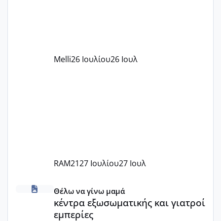
υπογράψει σύμβαση με την ΕΕΤΑΑ ότι
δέχονται παιδιά με βαουτσερ και ότι
αυτό τα καλύπτει όλα εκτός από έξτρα
όπως σχολικό λεωφορείο κτλ. Είναι
παράνομο να χρεώνουν κάτι επιπλέον.
Melli
26 Ιουλίου
26 Ιουλ
Εγώ πήγα σε έναν ιδιωτικό παιδικό στ
RAM21
27 Ιουλίου
27 Ιουλ
κέντρα εξωσωματικής και γιατροί εμπερίες
Θέλω να γίνω μαμά
κέντρα εξωσωματικής και γιατροί
εμπερίες