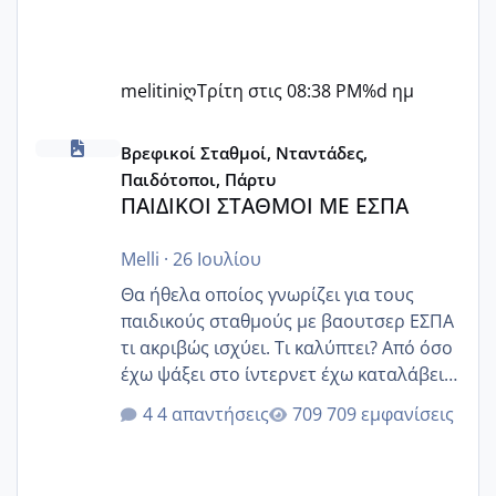
melitiniღ
Τρίτη στις 08:38 PM
%d ημ
ΠΑΙΔΙΚΟΙ ΣΤΑΘΜΟΙ ΜΕ ΕΣΠΑ
Βρεφικοί Σταθμοί, Νταντάδες,
Παιδότοποι, Πάρτυ
ΠΑΙΔΙΚΟΙ ΣΤΑΘΜΟΙ ΜΕ ΕΣΠΑ
Melli
·
26 Ιουλίου
Θα ήθελα οποίος γνωρίζει για τους
παιδικούς σταθμούς με βαουτσερ ΕΣΠΑ
τι ακριβώς ισχύει. Τι καλύπτει? Από όσο
έχω ψάξει στο ίντερνετ έχω καταλάβει
ότι το βαουτσερ καλύπτει όλα τα
4 απαντήσεις
709 εμφανίσεις
δίδακτρα και τα τροφεια του ιδιωτικού
παιδικού σταθμού για όποιον το έχει
πάρει. Οι παιδικοί σταθμοί έχουν