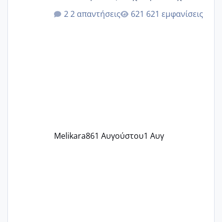
κιλά παραπάνω και όσο κ αν προσπαθώ
2 απαντήσεις
621 εμφανίσεις
δεν χάνω εύκολα! Προσπαθώ για ακόμη
ένα παιδί εδώ και 1,5 χρόνο! Θέλετε να
γράψετε όσες κοπέλες είστε σε
παρόμοια φάση;; Αυτή την στιγμή έχω
δύο χαμένους κύκλους δεν έχω έρθει
περίοδο αυτό τον μήνα περίμενα 20 δεν
ήρθα απλά είδα λίγα ροζ έκανα υπέρηχο
την επομενη μέρα και το ενδομήτριό
ήταν 11,1 χιλιοστά πολύ κα
Melikara86
1 Αυγούστου
1 Αυγ