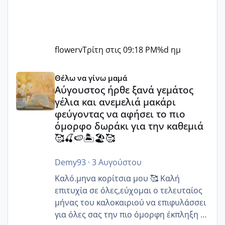
flowerv
Τρίτη στις 09:18 PM
%d ημ
Αύγουστος ήρθε ξανά γεμάτος γέλια και ανεμελιά μακάρι 
Θέλω να γίνω μαμά
Αύγουστος ήρθε ξανά γεμάτος
γέλια και ανεμελιά μακάρι
φεύγοντας να αφήσει το πιο
όμορφο δωράκι για την καθεμιά
🥰🍒🍉🏝️🏖️🥰
Demy93
·
3 Αυγούστου
Καλό.μηνα κορίτσια μου 🥰 Καλή
επιτυχία σε όλες,εύχομαι ο τελευταίος
μήνας του καλοκαιριού να επιφυλάσσει
για όλες σας την πιο όμορφη έκπληξη 🧿