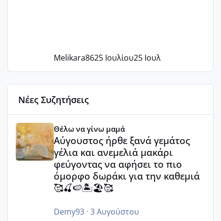
Melikara86
25 Ιουλίου
25 Ιουλ
Νέες Συζητήσεις
Αύγουστος ήρθε ξανά γεμάτος γέλια και ανεμελιά μακάρι 
Θέλω να γίνω μαμά
Αύγουστος ήρθε ξανά γεμάτος
γέλια και ανεμελιά μακάρι
φεύγοντας να αφήσει το πιο
όμορφο δωράκι για την καθεμιά
🥰🍒🍉🏝️🏖️🥰
Demy93
·
3 Αυγούστου