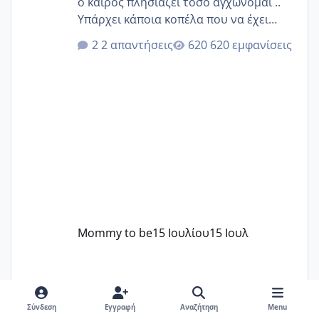
ο καιρός πλησιάζει τόσο αγχώνομαι ..
Υπάρχει κάποια κοπέλα που να έχει
παρόμοιο ιστορικό να μας πει την
2 απαντήσεις
620 εμφανίσεις
εμπειρία της;Να σημειώσω είναι η
δεύτερη εγκυμοσύνη μου και καισαρική
στην πρώτη είχα κάνει ολική νάρκωση
..βέβαια δεν είχα κανένα άγχος και
στρες ήταν επιλογή για ιατρικούς
λόγους της δεδομένης στιγμής.
Mommy to be
15 Ιουλίου
15 Ιουλ
Σύνδεση
Εγγραφή
Αναζήτηση
Menu