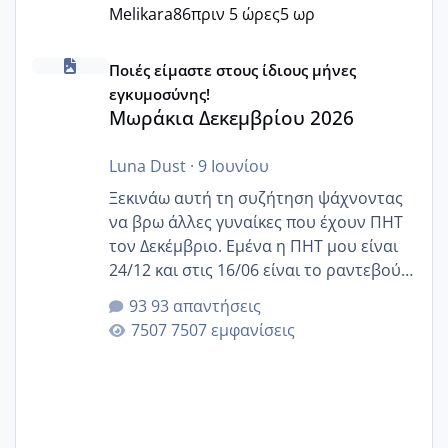
Melikara86
πριν 5 ώρες
5 ωρ
Μωράκια Δεκεμβρίου 2026
Ποιές είμαστε στους ίδιους μήνες
εγκυμοσύνης!
Μωράκια Δεκεμβρίου 2026
Luna Dust
·
9 Ιουνίου
Ξεκινάω αυτή τη συζήτηση ψάχνοντας
να βρω άλλες γυναίκες που έχουν ΠΗΤ
τον Δεκέμβριο. Εμένα η ΠΗΤ μου είναι
24/12 και στις 16/06 είναι το ραντεβού
της αυχενικής διαφάνειας. Έχω αρκετό
93 απαντήσεις
άγχος και οι μέρες δεν φαίνεται να
7507 εμφανίσεις
περνάνε με τίποτα.