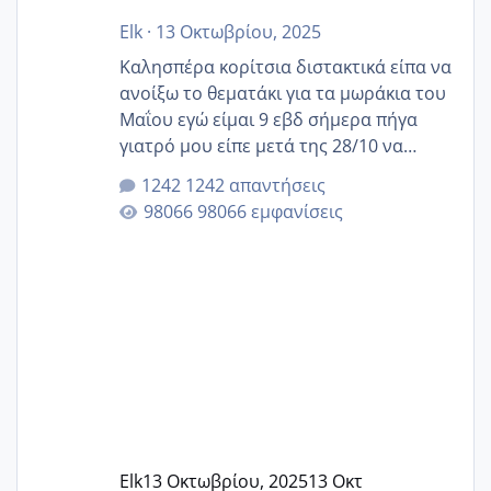
Elk
·
13 Οκτωβρίου, 2025
Καλησπέρα κορίτσια διστακτικά είπα να
ανοίξω το θεματάκι για τα μωράκια του
Μαΐου εγώ είμαι 9 εβδ σήμερα πήγα
γιατρό μου είπε μετά της 28/10 να
κλείσω ραντεβού για την αυχενική είναι
1242 απαντήσεις
καμιά άλλη κοπέλα να γεννάει Μάιο ;;
98066 εμφανίσεις
Elk
13 Οκτωβρίου, 2025
13 Οκτ