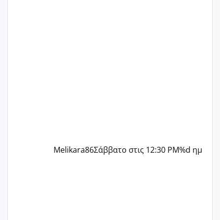
ένα παιδί εδώ και 1,5 χρόνο! Θέλετε να
γράψετε όσες κοπέλες είστε σε
παρόμοια φάση;; Αυτή την στιγμή έχω
δύο χαμένους κύκλους δεν έχω έρθει
περίοδο αυτό τον μήνα περίμενα 20 δεν
ήρθα απλά είδα λίγα ροζ έκανα υπέρηχο
την επομενη μέρα και το ενδομήτριό
ήταν 11,1 χιλιοστά πολύ κα
Melikara86
Σάββατο στις 12:30 PM
%d ημ