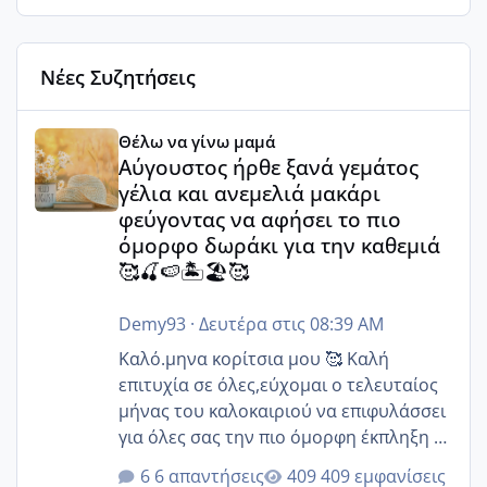
Νέες Συζητήσεις
Αύγουστος ήρθε ξανά γεμάτος γέλια και ανεμελιά μακάρι 
Θέλω να γίνω μαμά
Αύγουστος ήρθε ξανά γεμάτος
γέλια και ανεμελιά μακάρι
φεύγοντας να αφήσει το πιο
όμορφο δωράκι για την καθεμιά
🥰🍒🍉🏝️🏖️🥰
Demy93
·
Δευτέρα στις 08:39 AM
Καλό.μηνα κορίτσια μου 🥰 Καλή
επιτυχία σε όλες,εύχομαι ο τελευταίος
μήνας του καλοκαιριού να επιφυλάσσει
για όλες σας την πιο όμορφη έκπληξη 🧿
@Elk @Melikara86 @Παρασκευαιδου
6 απαντήσεις
409 εμφανίσεις