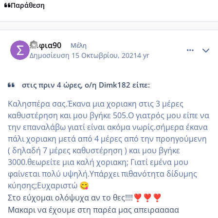
Παράθεση
comment_1254443
Author stats
Σοφια90
Μέλη
Δημοσίευση
15 Οκτωβρίου, 2021
4 yr
στις πριν 4 ώρες, ο/η Dimk182 είπε:
Καλησπέρα σας.Έκανα μια χοριακη στις 3 μέρες
καθυστέρηση και μου βγήκε 505.Ο γιατρός μου είπε να
την επαναλάβω γιατί είναι ακόμα νωρίς.σήμερα έκανα
πάλι χοριακη μετά από 4 μέρες από την προηγούμενη
( δηλαδή 7 μέρες καθυστέρηση ) και μου βγήκε
3000.θεωρείτε μια καλή χοριακη; Γιατί εμένα μου
φαίνεται πολύ υψηλή.Υπάρχει πιθανότητα δίδυμης
κύησης;Ευχαριστώ
😋
Στο εύχομαι ολόψυχα αν το θες!!!!
❣️
❣️
❣️
Μακαρι να έχουμε στη παρέα μας απειρααααα