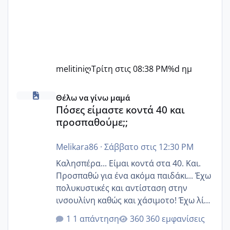
melitiniღ
Τρίτη στις 08:38 PM
%d ημ
Πόσες είμαστε κοντά 40 και προσπαθούμε;;
Θέλω να γίνω μαμά
Πόσες είμαστε κοντά 40 και
προσπαθούμε;;
Melikara86
·
Σάββατο στις 12:30 PM
Καλησπέρα... Είμαι κοντά στα 40. Και.
Προσπαθώ για ένα ακόμα παιδάκι... Έχω
πολυκυστικές και αντίσταση στην
ινσουλίνη καθώς και χάσιμοτο! Έχω λίγα
κιλά παραπάνω και όσο κ αν προσπαθώ
1 απάντηση
360 εμφανίσεις
δεν χάνω εύκολα! Προσπαθώ για ακόμη