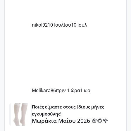
nikol92
10 Ιουλίου
10 Ιουλ
Melikara86
πριν 1 ώρα
1 ωρ
Μωράκια Μαΐου 2026 🌸🌻🌹
Ποιές είμαστε στους ίδιους μήνες
εγκυμοσύνης!
Μωράκια Μαΐου 2026 🌸🌻🌹