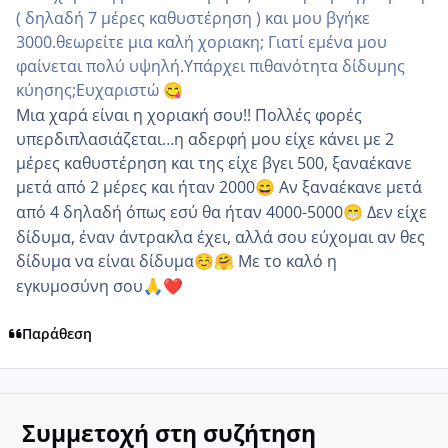
( δηλαδή 7 μέρες καθυστέρηση ) και μου βγήκε
3000.θεωρείτε μια καλή χοριακη; Γιατί εμένα μου
φαίνεται πολύ υψηλή.Υπάρχει πιθανότητα δίδυμης
κύησης;Ευχαριστώ
😋
Μια χαρά είναι η χοριακή σου!! Πολλές φορές
υπερδιπλασιάζεται…η αδερφή μου είχε κάνει με 2
μέρες καθυστέρηση και της είχε βγει 500, ξαναέκανε
μετά από 2 μέρες και ήταν 2000
Αν ξαναέκανε μετά
😄
από 4 δηλαδή όπως εσύ θα ήταν 4000-5000
Δεν είχε
😁
δίδυμα, έναν άντρακλα έχει, αλλά σου εύχομαι αν θες
δίδυμα να είναι δίδυμα
Με το καλό η
☺️
🤗
εγκυμοσύνη σου
🙏
❤️
Παράθεση
Συμμετοχή στη συζήτηση