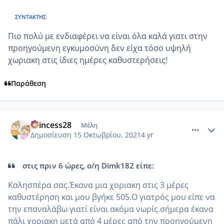
ΣΥΝΤΆΚΤΗΣ
Πιο πολύ με ενδιαφέρει να είναι όλα καλά γιατι στην
προηγούμενη εγκυμοσύνη δεν είχα τόσο υψηλή
χωριακη στις ίδιες ημέρες καθυστερήσεις!
Παράθεση
comment_1254480
Author stats
Princess28
Μέλη
Δημοσίευση
15 Οκτωβρίου, 2021
4 yr
στις πριν 6 ώρες, ο/η Dimk182 είπε:
Καλησπέρα σας.Έκανα μια χοριακη στις 3 μέρες
καθυστέρηση και μου βγήκε 505.Ο γιατρός μου είπε να
την επαναλάβω γιατί είναι ακόμα νωρίς.σήμερα έκανα
πάλι χοριακη μετά από 4 μέρες από την προηγούμενη