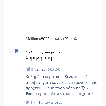
Melikara86
25 Ιουλίου
25 Ιουλ
Χαμηλή άμη
Θέλω να γίνω μαμά
Χαμηλή άμη
nikol92
·
23 Ιουλίου
Καλημέρα κορίτσια... Θέλω αρκετές
απόψεις, γιατί κοντεύω να τρελαθώ από
προχτές.. Η αμη πόσο ρόλο παίζει?
Έκανα ορμονολογικές και είναι χαμηλή
για την ηλικία μου.. Είχα ήδη μια
14 απαντήσεις
εγκυμοσύνη, που έπρεπε να τερματιστεί