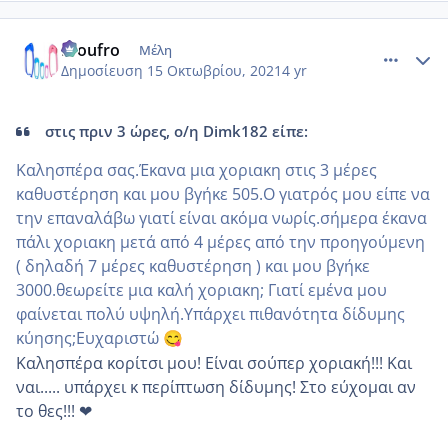
comment_1254420
Author stats
Froufro
Μέλη
Δημοσίευση
15 Οκτωβρίου, 2021
4 yr
στις πριν 3 ώρες, ο/η Dimk182 είπε:
Καλησπέρα σας.Έκανα μια χοριακη στις 3 μέρες
καθυστέρηση και μου βγήκε 505.Ο γιατρός μου είπε να
την επαναλάβω γιατί είναι ακόμα νωρίς.σήμερα έκανα
πάλι χοριακη μετά από 4 μέρες από την προηγούμενη
( δηλαδή 7 μέρες καθυστέρηση ) και μου βγήκε
3000.θεωρείτε μια καλή χοριακη; Γιατί εμένα μου
φαίνεται πολύ υψηλή.Υπάρχει πιθανότητα δίδυμης
κύησης;Ευχαριστώ
😋
Καλησπέρα κορίτσι μου! Είναι σούπερ χοριακή!!! Και
ναι..... υπάρχει κ περίπτωση δίδυμης! Στο εύχομαι αν
το θες!!! ❤