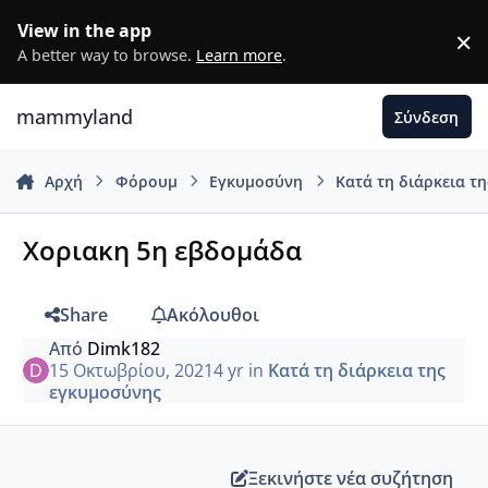
Μετάβαση σε περιεχόμενο
View in the app
×
D
A better way to browse.
Learn more
.
mammyland
Σύνδεση
Αρχή
Φόρουμ
Εγκυμοσύνη
Κατά τη διάρκεια τ
Χοριακη 5η εβδομάδα
Share
Ακόλουθοι
Από
Dimk182
15 Οκτωβρίου, 2021
4 yr
in
Κατά τη διάρκεια της
εγκυμοσύνης
Ξεκινήστε νέα συζήτηση