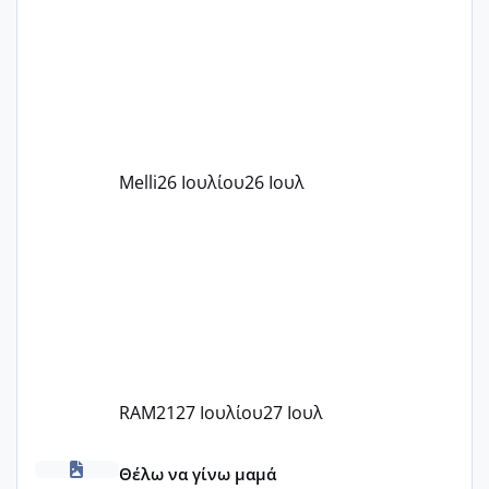
παιδικού σταθμού για όποιον το έχει
πάρει. Οι παιδικοί σταθμοί έχουν
υπογράψει σύμβαση με την ΕΕΤΑΑ ότι
δέχονται παιδιά με βαουτσερ και ότι
αυτό τα καλύπτει όλα εκτός από έξτρα
όπως σχολικό λεωφορείο κτλ. Είναι
παράνομο να χρεώνουν κάτι επιπλέον.
Melli
26 Ιουλίου
26 Ιουλ
Εγώ πήγα σε έναν ιδιωτικό παιδικό στ
RAM21
27 Ιουλίου
27 Ιουλ
κέντρα εξωσωματικής και γιατροί εμπερίες
Θέλω να γίνω μαμά