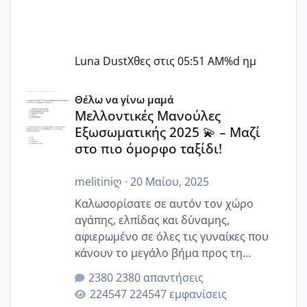
Luna Dust
Χθες στις 05:51 AM
%d ημ
Μελλοντικές Μανούλες Εξωσωματικής 2025 💫 – Μαζί στο
Θέλω να γίνω μαμά
Μελλοντικές Μανούλες
Εξωσωματικής 2025 💫 – Μαζί
στο πιο όμορφο ταξίδι!
melitiniღ
·
20 Μαίου, 2025
Καλωσορίσατε σε αυτόν τον χώρο
αγάπης, ελπίδας και δύναμης,
αφιερωμένο σε όλες τις γυναίκες που
κάνουν το μεγάλο βήμα προς τη
μητρότητα μέσω εξωσωματικής το 2025.
2380 απαντήσεις
Εδώ θα μοιραστούμε αγωνίες, χαρές,
224547 εμφανίσεις
εμπειρίες και κάθε μικρή ή μεγάλη