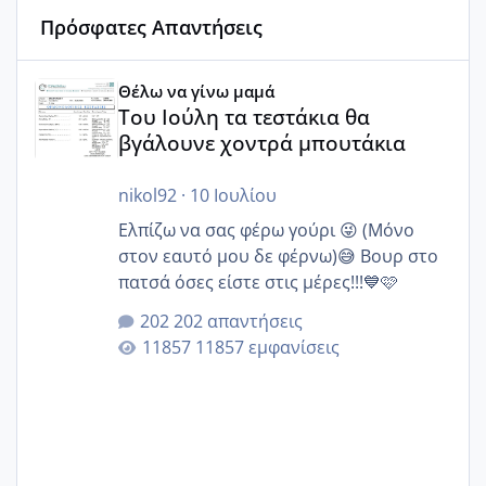
Πρόσφατες Απαντήσεις
Του Ιούλη τα τεστάκια θα βγάλουνε χοντρά μπουτάκια
Θέλω να γίνω μαμά
Του Ιούλη τα τεστάκια θα
βγάλουνε χοντρά μπουτάκια
nikol92
·
10 Ιουλίου
Ελπίζω να σας φέρω γούρι 😜 (Μόνο
στον εαυτό μου δε φέρνω)😅 Βουρ στο
πατσά όσες είστε στις μέρες!!!💙🩷
202 απαντήσεις
11857 εμφανίσεις