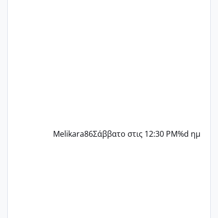
γράψετε όσες κοπέλες είστε σε
παρόμοια φάση;; Αυτή την στιγμή έχω
δύο χαμένους κύκλους δεν έχω έρθει
περίοδο αυτό τον μήνα περίμενα 20 δεν
ήρθα απλά είδα λίγα ροζ έκανα υπέρηχο
την επομενη μέρα και το ενδομήτριό
ήταν 11,1 χιλιοστά πολύ κα
Melikara86
Σάββατο στις 12:30 PM
%d ημ