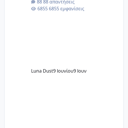
88 απαντήσεις
άγχος και οι μέρες δεν φαίνεται να
6855 εμφανίσεις
περνάνε με τίποτα.
Luna Dust
9 Ιουνίου
9 Ιουν