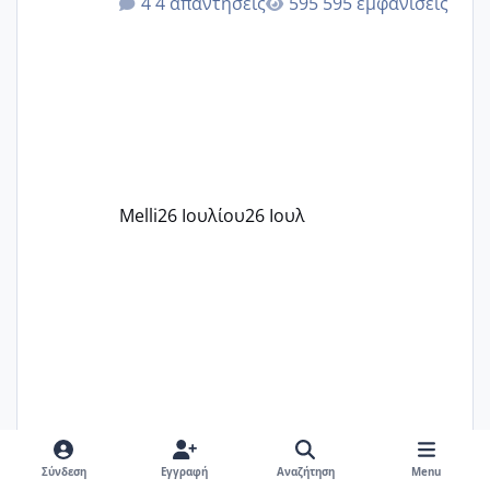
4 απαντήσεις
595 εμφανίσεις
δίδακτρα και τα τροφεια του ιδιωτικού
παιδικού σταθμού για όποιον το έχει
πάρει. Οι παιδικοί σταθμοί έχουν
υπογράψει σύμβαση με την ΕΕΤΑΑ ότι
δέχονται παιδιά με βαουτσερ και ότι
αυτό τα καλύπτει όλα εκτός από έξτρα
όπως σχολικό λεωφορείο κτλ. Είναι
παράνομο να χρεώνουν κάτι επιπλέον.
Melli
26 Ιουλίου
26 Ιουλ
Εγώ πήγα σε έναν ιδιωτικό παιδικό στ
RAM21
27 Ιουλίου
27 Ιουλ
Σύνδεση
Εγγραφή
Αναζήτηση
Menu
Χαμηλή άμη