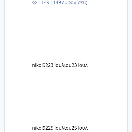
1149 εμφανίσεις
στην 27η εβδομάδα και προσπαθώ 7
μήνες ήδη και αρχίζω να αγχώνομαι με
το 1,18... Είμαι 33.. Κάποια που να έμεινε
με χαμηλή άμη???
nikol92
23 Ιουλίου
23 Ιουλ
nikol92
25 Ιουλίου
25 Ιουλ