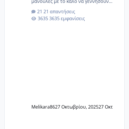
μανούλες με το καλό να γεννήσουν
αυτές που ήδη περιμένουν. Να πάρουν
21 απαντήσεις
γερα μωράκια στην αγκαλίτσα τους
3635 εμφανίσεις
🙏🏼🙏🏼 Ας πάμε λοιπόν στο θέμα μου.
Τελευταία περίοδο 25 σεπτεμβρίου
Εδώ και τέσσερις πέντε μέρες νιώθω
αρρωστη δεν έχω κουράγιο για τίποτα
πονάει πολύ το στήθος μου και τα δύο
και βάζω θερμόμετρο και έχω συνεχώς
37 με 37, 3 Έτσι λοιπόν είπα να κάνω
ένα τεστ την παρασ
Melikara86
27 Οκτωβρίου, 2025
27 Οκτ