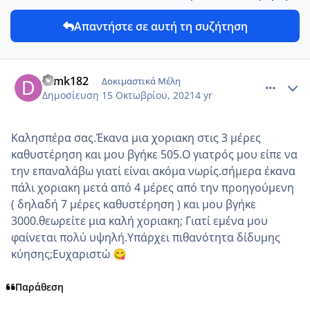
Απαντήστε σε αυτή τη συζήτηση
comment_1254272
Author stats
Dimk182
Δοκιμαστικά Μέλη
Δημοσίευση
15 Οκτωβρίου, 2021
4 yr
Καλησπέρα σας.Έκανα μια χοριακη στις 3 μέρες
καθυστέρηση και μου βγήκε 505.Ο γιατρός μου είπε να
την επαναλάβω γιατί είναι ακόμα νωρίς.σήμερα έκανα
πάλι χοριακη μετά από 4 μέρες από την προηγούμενη
( δηλαδή 7 μέρες καθυστέρηση ) και μου βγήκε
3000.θεωρείτε μια καλή χοριακη; Γιατί εμένα μου
φαίνεται πολύ υψηλή.Υπάρχει πιθανότητα δίδυμης
κύησης;Ευχαριστώ
😋
Παράθεση