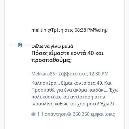
melitiniღ
Τρίτη στις 08:38 PM
%d ημ
Πόσες είμαστε κοντά 40 και προσπαθούμε;;
Θέλω να γίνω μαμά
Πόσες είμαστε κοντά 40 και
προσπαθούμε;;
Melikara86
·
Σάββατο στις 12:30 PM
Καλησπέρα... Είμαι κοντά στα 40. Και.
Προσπαθώ για ένα ακόμα παιδάκι... Έχω
πολυκυστικές και αντίσταση στην
ινσουλίνη καθώς και χάσιμοτο! Έχω λίγα
κιλά παραπάνω και όσο κ αν προσπαθώ
1 απάντηση
360 εμφανίσεις
δεν χάνω εύκολα! Προσπαθώ για ακόμη
ένα παιδί εδώ και 1,5 χρόνο! Θέλετε να