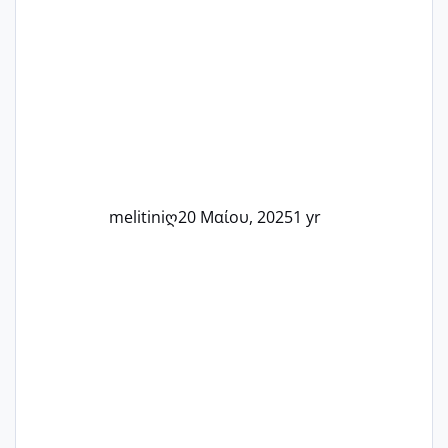
στιγμή αυτού του ξεχωριστού ταξιδιού.
Καμία δεν είναι μόνη – όλες μαζί
μπορούμε να στηρίξουμε η μία την
άλλη, να δώσουμε κουράγιο στις
δύσκολες στιγμές και να γιορτάσουμε
τις μικρές και μεγάλες νίκες. Είτε είστε
στο στάδιο της προετοιμασίας, είτε
ετοιμάζεστε
melitiniღ
20 Μαίου, 2025
1 yr