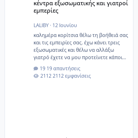
κέντρα εξωσωματικής και γιατροί
εμπερίες
LALIBY
·
12 Ιουνίου
καλημέρα κορίτσια θέλω τη βοήθειά σας
και τις εμπειρίες σας. έχω κάνει τρεις
εξωσωματικές και θέλω να αλλάξω
γιατρό έχετε να μου προτείνετε κάποιον
που μείνατε ευχαριστημένες και είχατε
19 απαντήσεις
επιιτυχία? έκανα στο υγεία με τον
2112 εμφανίσεις
ζερβομανωλάκη (δεν το εψαξε καθόλου
το θέμα δεν μου άρεσε καθο΄λου) και
στο γένεσις με τον πάντο