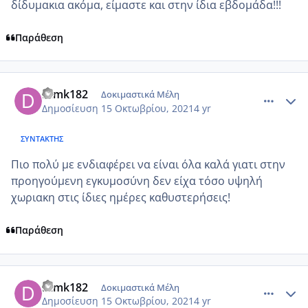
δίδυμακια ακόμα, είμαστε και στην ίδια εβδομάδα!!!
Παράθεση
comment_1254459
Author stats
Dimk182
Δοκιμαστικά Μέλη
Δημοσίευση
15 Οκτωβρίου, 2021
4 yr
ΣΥΝΤΆΚΤΗΣ
Πιο πολύ με ενδιαφέρει να είναι όλα καλά γιατι στην
προηγούμενη εγκυμοσύνη δεν είχα τόσο υψηλή
χωριακη στις ίδιες ημέρες καθυστερήσεις!
Παράθεση
comment_1254461
Author stats
Dimk182
Δοκιμαστικά Μέλη
Δημοσίευση
15 Οκτωβρίου, 2021
4 yr