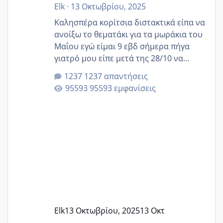
Elk
·
13 Οκτωβρίου, 2025
Καλησπέρα κορίτσια διστακτικά είπα να
ανοίξω το θεματάκι για τα μωράκια του
Μαΐου εγώ είμαι 9 εβδ σήμερα πήγα
γιατρό μου είπε μετά της 28/10 να
κλείσω ραντεβού για την αυχενική είναι
1237 απαντήσεις
καμιά άλλη κοπέλα να γεννάει Μάιο ;;
95593 εμφανίσεις
Elk
13 Οκτωβρίου, 2025
13 Οκτ