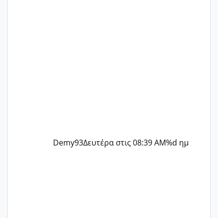
@Zenia z @melitiniღ @Christi.D.
@flowerv @Riaa @Ngsofia
Demy93
Δευτέρα στις 08:39 AM
%d ημ