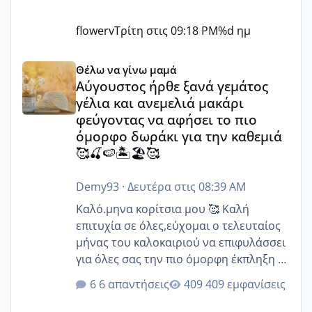
flowerv
Τρίτη στις 09:18 PM
%d ημ
Αύγουστος ήρθε ξανά γεμάτος γέλια και ανεμελιά μακάρι 
Θέλω να γίνω μαμά
Αύγουστος ήρθε ξανά γεμάτος
γέλια και ανεμελιά μακάρι
φεύγοντας να αφήσει το πιο
όμορφο δωράκι για την καθεμιά
🥰🍒🍉🏝️🏖️🥰
Demy93
·
Δευτέρα στις 08:39 AM
Καλό.μηνα κορίτσια μου 🥰 Καλή
επιτυχία σε όλες,εύχομαι ο τελευταίος
μήνας του καλοκαιριού να επιφυλάσσει
για όλες σας την πιο όμορφη έκπληξη 🧿
@Elk @Melikara86 @Παρασκευαιδου
6 απαντήσεις
409 εμφανίσεις
@Zenia z @melitiniღ @Christi.D.
@flowerv @Riaa @Ngsofia