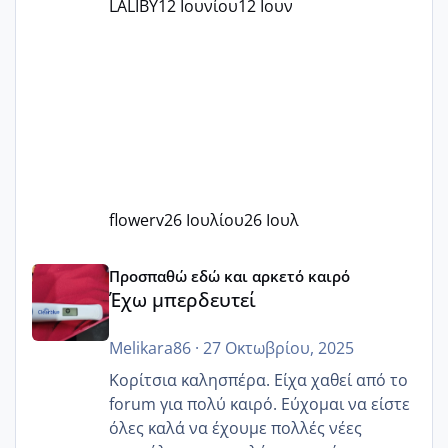
LALIBY
12 Ιουνίου
12 Ιουν
flowerv
26 Ιουλίου
26 Ιουλ
Έχω μπερδευτεί
Προσπαθώ εδώ και αρκετό καιρό
Έχω μπερδευτεί
Melikara86
·
27 Οκτωβρίου, 2025
Κορίτσια καλησπέρα. Είχα χαθεί από το
forum για πολύ καιρό. Εύχομαι να είστε
όλες καλά να έχουμε πολλές νέες