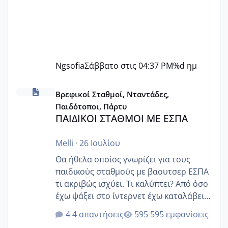
Ngsofia
Σάββατο στις 04:37 PM
%d ημ
ΠΑΙΔΙΚΟΙ ΣΤΑΘΜΟΙ ΜΕ ΕΣΠΑ
Βρεφικοί Σταθμοί, Νταντάδες,
Παιδότοποι, Πάρτυ
ΠΑΙΔΙΚΟΙ ΣΤΑΘΜΟΙ ΜΕ ΕΣΠΑ
Melli
·
26 Ιουλίου
Θα ήθελα οποίος γνωρίζει για τους
παιδικούς σταθμούς με βαουτσερ ΕΣΠΑ
τι ακριβώς ισχύει. Τι καλύπτει? Από όσο
έχω ψάξει στο ίντερνετ έχω καταλάβει
ότι το βαουτσερ καλύπτει όλα τα
4 απαντήσεις
595 εμφανίσεις
δίδακτρα και τα τροφεια του ιδιωτικού