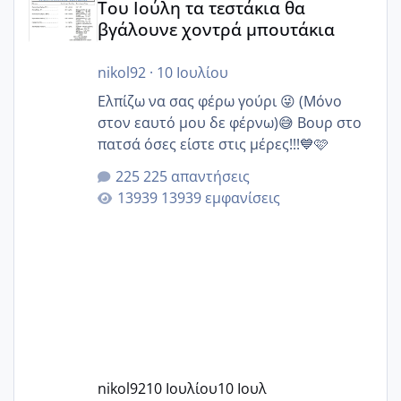
Του Ιούλη τα τεστάκια θα
βγάλουνε χοντρά μπουτάκια
nikol92
·
10 Ιουλίου
Ελπίζω να σας φέρω γούρι 😜 (Μόνο
στον εαυτό μου δε φέρνω)😅 Βουρ στο
πατσά όσες είστε στις μέρες!!!💙🩷
225 απαντήσεις
13939 εμφανίσεις
nikol92
10 Ιουλίου
10 Ιουλ