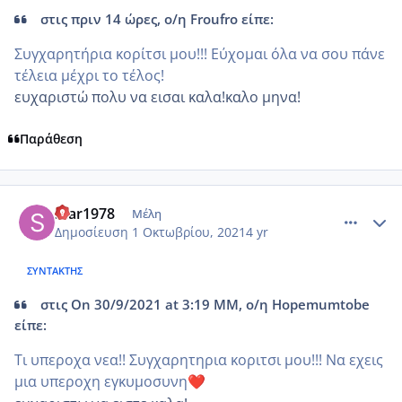
στις πριν 14 ώρες, ο/η Froufro είπε:
Συγχαρητήρια κορίτσι μου!!! Εύχομαι όλα να σου πάνε
τέλεια μέχρι το τέλος!
ευχαριστώ πολυ να εισαι καλα!καλο μηνα!
Παράθεση
comment_1249767
Author stats
Star1978
Μέλη
Δημοσίευση
1 Οκτωβρίου, 2021
4 yr
ΣΥΝΤΆΚΤΗΣ
στις On 30/9/2021 at 3:19 ΜΜ, ο/η Hopemumtobe
είπε:
Τι υπεροχα νεα!! Συγχαρητηρια κοριτσι μου!!! Να εχεις
μια υπεροχη εγκυμοσυνη
❤️