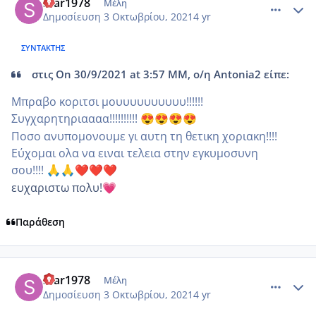
Star1978
Μέλη
Δημοσίευση
3 Οκτωβρίου, 2021
4 yr
ΣΥΝΤΆΚΤΗΣ
στις On 30/9/2021 at 3:57 ΜΜ, ο/η Antonia2 είπε:
Μπραβο κοριτσι μουυυυυυυυυυ!!!!!!
Συγχαρητηριαααα!!!!!!!!!!
😍
😍
😍
😍
Ποσο ανυπομονουμε γι αυτη τη θετικη χοριακη!!!!
Εύχομαι ολα να ειναι τελεια στην εγκυμοσυνη
σου!!!!
🙏
🙏
❤️
❤️
❤️
ευχαριστω πολυ!
💗
Παράθεση
comment_1250111
Author stats
Star1978
Μέλη
Δημοσίευση
3 Οκτωβρίου, 2021
4 yr