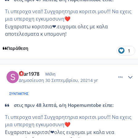
Τι υπεροχα νεα!! Συγχαρητηρια κοριτσι μου!!! Να εχεις
μια υπεροχη εγκυμοσυνη
❤️
Ευχαριστω κοριτσια❤.ευχομαι ολες με καλα
αποτελεσματα κ υπομονη!
Παράθεση
1
comment_1249307
Author stats
Star1978
Μέλη
Δημοσίευση
30 Σεπτεμβρίου, 2021
4 yr
ΣΥΝΤΆΚΤΗΣ
στις πριν 48 λεπτά, ο/η Hopemumtobe είπε:
Τι υπεροχα νεα!! Συγχαρητηρια κοριτσι μου!!! Να εχεις
μια υπεροχη εγκυμοσυνη
❤️
Ευχαριστω κοριτσι!❤ολες ευχομαι με καλα νεα