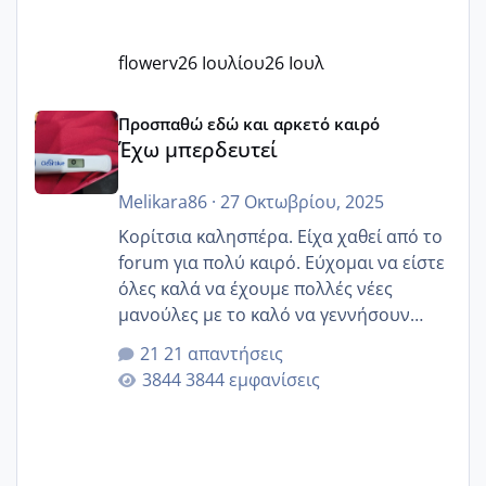
flowerv
26 Ιουλίου
26 Ιουλ
Έχω μπερδευτεί
Προσπαθώ εδώ και αρκετό καιρό
Έχω μπερδευτεί
Melikara86
·
27 Οκτωβρίου, 2025
Κορίτσια καλησπέρα. Είχα χαθεί από το
forum για πολύ καιρό. Εύχομαι να είστε
όλες καλά να έχουμε πολλές νέες
μανούλες με το καλό να γεννήσουν
αυτές που ήδη περιμένουν. Να πάρουν
21 απαντήσεις
γερα μωράκια στην αγκαλίτσα τους
3844 εμφανίσεις
🙏🏼🙏🏼 Ας πάμε λοιπόν στο θέμα μου.
Τελευταία περίοδο 25 σεπτεμβρίου
Εδώ και τέσσερις πέντε μέρες νιώθω
αρρωστη δεν έχω κουράγιο για τίποτα