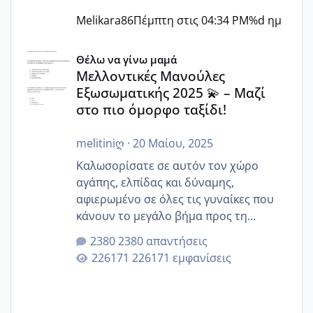
Melikara86
Πέμπτη στις 04:34 PM
%d ημ
Μελλοντικές Μανούλες Εξωσωματικής 2025 💫 – Μαζί στο
Θέλω να γίνω μαμά
Μελλοντικές Μανούλες
Εξωσωματικής 2025 💫 – Μαζί
στο πιο όμορφο ταξίδι!
melitiniღ
·
20 Μαίου, 2025
Καλωσορίσατε σε αυτόν τον χώρο
αγάπης, ελπίδας και δύναμης,
αφιερωμένο σε όλες τις γυναίκες που
κάνουν το μεγάλο βήμα προς τη
μητρότητα μέσω εξωσωματικής το 2025.
2380 απαντήσεις
Εδώ θα μοιραστούμε αγωνίες, χαρές,
226171 εμφανίσεις
εμπειρίες και κάθε μικρή ή μεγάλη
στιγμή αυτού του ξεχωριστού ταξιδιού.
Καμία δεν είναι μόνη – όλες μαζί