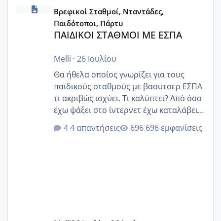
ΠΑΙΔΙΚΟΙ ΣΤΑΘΜΟΙ ΜΕ ΕΣΠΑ
Βρεφικοί Σταθμοί, Νταντάδες,
Παιδότοποι, Πάρτυ
ΠΑΙΔΙΚΟΙ ΣΤΑΘΜΟΙ ΜΕ ΕΣΠΑ
Melli
·
26 Ιουλίου
Θα ήθελα οποίος γνωρίζει για τους
παιδικούς σταθμούς με βαουτσερ ΕΣΠΑ
τι ακριβώς ισχύει. Τι καλύπτει? Από όσο
έχω ψάξει στο ίντερνετ έχω καταλάβει
ότι το βαουτσερ καλύπτει όλα τα
4 απαντήσεις
696 εμφανίσεις
δίδακτρα και τα τροφεια του ιδιωτικού
παιδικού σταθμού για όποιον το έχει
πάρει. Οι παιδικοί σταθμοί έχουν
υπογράψει σύμβαση με την ΕΕΤΑΑ ότι
δέχονται παιδιά με βαουτσερ και ότι
αυτό τα καλύπτει όλα εκτός από έξτρα
όπως σχολικό λεωφορείο κτλ. Είναι
παράνομο να χρεώνουν κάτι επιπλέον.