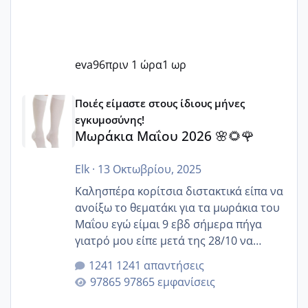
eva96
πριν 1 ώρα
1 ωρ
Μωράκια Μαΐου 2026 🌸🌻🌹
Ποιές είμαστε στους ίδιους μήνες
εγκυμοσύνης!
Μωράκια Μαΐου 2026 🌸🌻🌹
Elk
·
13 Οκτωβρίου, 2025
Καλησπέρα κορίτσια διστακτικά είπα να
ανοίξω το θεματάκι για τα μωράκια του
Μαΐου εγώ είμαι 9 εβδ σήμερα πήγα
γιατρό μου είπε μετά της 28/10 να
κλείσω ραντεβού για την αυχενική είναι
1241 απαντήσεις
καμιά άλλη κοπέλα να γεννάει Μάιο ;;
97865 εμφανίσεις