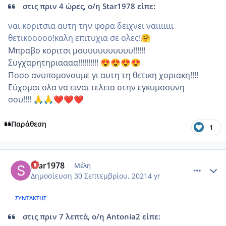
στις πριν 4 ώρες, ο/η Star1978 είπε:
ναι κοριτσια αυτη την φορα δειχνει ναιιιιιιι
θετικοοοοο!καλη επιτυχια σε ολες!
🤗
Μπραβο κοριτσι μουυυυυυυυυυ!!!!!!
Συγχαρητηριαααα!!!!!!!!!!
😍
😍
😍
😍
Ποσο ανυπομονουμε γι αυτη τη θετικη χοριακη!!!!
Εύχομαι ολα να ειναι τελεια στην εγκυμοσυνη
σου!!!!
🙏
🙏
❤️
❤️
❤️
Παράθεση
1
comment_1249305
Author stats
Star1978
Μέλη
Δημοσίευση
30 Σεπτεμβρίου, 2021
4 yr
ΣΥΝΤΆΚΤΗΣ
στις πριν 7 λεπτά, ο/η Antonia2 είπε: