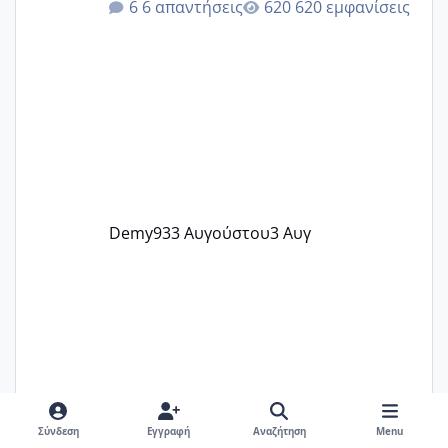
6 απαντήσεις
620 εμφανίσεις
@Zenia z @melitiniღ @Christi.D.
@flowerv @Riaa @Ngsofia
Demy93
3 Αυγούστου
3 Αυγ
Σύνδεση
Εγγραφή
Αναζήτηση
Menu