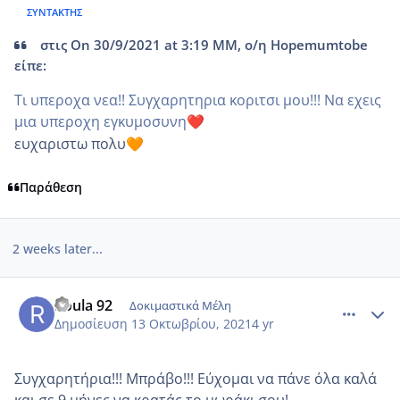
ΣΥΝΤΆΚΤΗΣ
στις On 30/9/2021 at 3:19 ΜΜ, ο/η Hopemumtobe
είπε:
Τι υπεροχα νεα!! Συγχαρητηρια κοριτσι μου!!! Να εχεις
μια υπεροχη εγκυμοσυνη
❤️
ευχαριστω πολυ
🧡
Παράθεση
2 weeks later...
comment_1253289
Author stats
Roula 92
Δοκιμαστικά Μέλη
Δημοσίευση
13 Οκτωβρίου, 2021
4 yr
Συγχαρητήρια!!! Μπράβο!!! Εύχομαι να πάνε όλα καλά