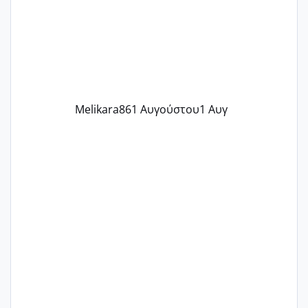
δύο χαμένους κύκλους δεν έχω έρθει
περίοδο αυτό τον μήνα περίμενα 20 δεν
ήρθα απλά είδα λίγα ροζ έκανα υπέρηχο
την επομενη μέρα και το ενδομήτριό
ήταν 11,1 χιλιοστά πολύ κα
Melikara86
1 Αυγούστου
1 Αυγ