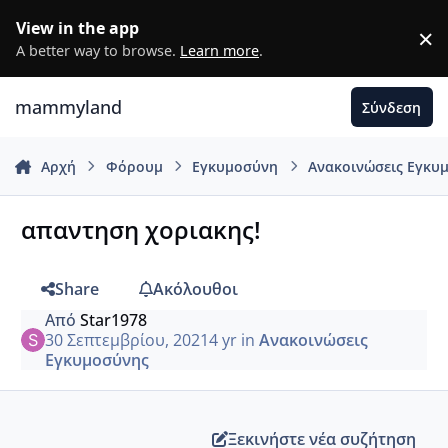
Μετάβαση σε περιεχόμενο
View in the app
×
D
A better way to browse.
Learn more
.
mammyland
Σύνδεση
Αρχή
Φόρουμ
Εγκυμοσύνη
Ανακοινώσεις Εγκυ
απαντηση χοριακης!
Share
Ακόλουθοι
Από
Star1978
30 Σεπτεμβρίου, 2021
4 yr
in
Ανακοινώσεις
Εγκυμοσύνης
Ξεκινήστε νέα συζήτηση