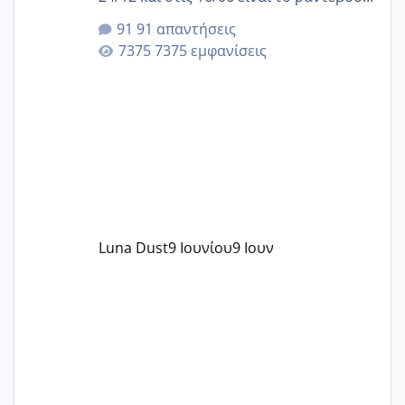
της αυχενικής διαφάνειας. Έχω αρκετό
91 απαντήσεις
άγχος και οι μέρες δεν φαίνεται να
7375 εμφανίσεις
περνάνε με τίποτα.
Luna Dust
9 Ιουνίου
9 Ιουν