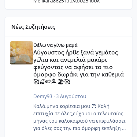
Melikara86
25 Ιουλίου
25 Ιουλ
Νέες Συζητήσεις
Αύγουστος ήρθε ξανά γεμάτος γέλια και ανεμελιά μακάρι 
Θέλω να γίνω μαμά
Αύγουστος ήρθε ξανά γεμάτος
γέλια και ανεμελιά μακάρι
φεύγοντας να αφήσει το πιο
όμορφο δωράκι για την καθεμιά
🥰🍒🍉🏝️🏖️🥰
Demy93
·
3 Αυγούστου
Καλό.μηνα κορίτσια μου 🥰 Καλή
επιτυχία σε όλες,εύχομαι ο τελευταίος
μήνας του καλοκαιριού να επιφυλάσσει
για όλες σας την πιο όμορφη έκπληξη 🧿
@Elk @Melikara86 @Παρασκευαιδου