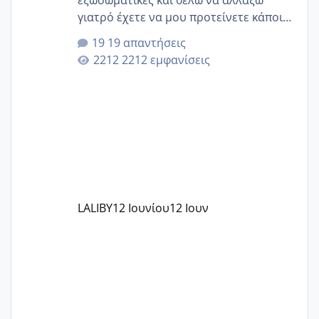
εξωσωματικές και θέλω να αλλάξω
γιατρό έχετε να μου προτείνετε κάποιον
που μείνατε ευχαριστημένες και είχατε
19 απαντήσεις
επιιτυχία? έκανα στο υγεία με τον
2212 εμφανίσεις
ζερβομανωλάκη (δεν το εψαξε καθόλου
το θέμα δεν μου άρεσε καθο΄λου) και
στο γένεσις με τον πάντο
LALIBY
12 Ιουνίου
12 Ιουν