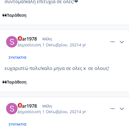
συντομα!καλη επιτυχια σε ολες!❤
Παράθεση
comment_1249387
Author stats
Star1978
Μέλη
Δημοσίευση
1 Οκτωβρίου, 2021
4 yr
ΣΥΝΤΆΚΤΗΣ
ευχαριστώ πολυ!καλο μηνα σε ολες κ σε ολους!
Παράθεση
comment_1249388
Author stats
Star1978
Μέλη
Δημοσίευση
1 Οκτωβρίου, 2021
4 yr
ΣΥΝΤΆΚΤΗΣ