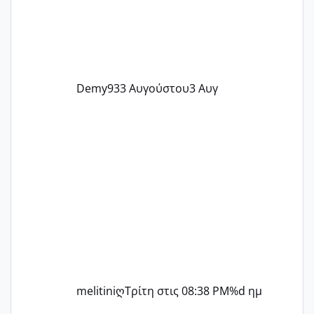
Demy93
3 Αυγούστου
3 Αυγ
melitiniღ
Τρίτη στις 08:38 PM
%d ημ