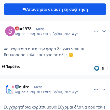
Απαντήστε σε αυτή τη συζήτηση
comment_1249208
Author stats
Star1978
Μέλη
Δημοσίευση
30 Σεπτεμβρίου, 2021
4 yr
ναι κοριτσια αυτη την φορα δειχνει ναιιιιιιι
θετικοοοοο!καλη επιτυχια σε ολες!
🤗
Παράθεση
5
comment_1249277
Author stats
Froufro
Μέλη
Δημοσίευση
30 Σεπτεμβρίου, 2021
4 yr
Συγχαρητήρια κορίτσι μου!!! Εύχομαι όλα να σου πάνε