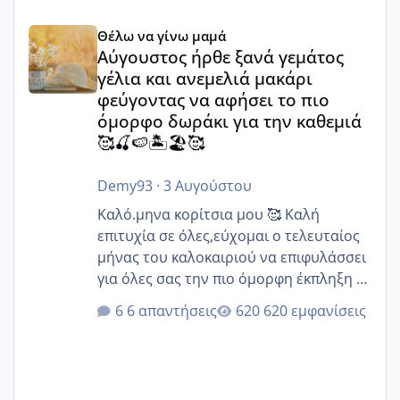
Αύγουστος ήρθε ξανά γεμάτος γέλια και ανεμελιά μακάρι 
Θέλω να γίνω μαμά
Αύγουστος ήρθε ξανά γεμάτος
γέλια και ανεμελιά μακάρι
φεύγοντας να αφήσει το πιο
όμορφο δωράκι για την καθεμιά
🥰🍒🍉🏝️🏖️🥰
Demy93
·
3 Αυγούστου
Καλό.μηνα κορίτσια μου 🥰 Καλή
επιτυχία σε όλες,εύχομαι ο τελευταίος
μήνας του καλοκαιριού να επιφυλάσσει
για όλες σας την πιο όμορφη έκπληξη 🧿
@Elk @Melikara86 @Παρασκευαιδου
6 απαντήσεις
620 εμφανίσεις
@Zenia z @melitiniღ @Christi.D.
@flowerv @Riaa @Ngsofia