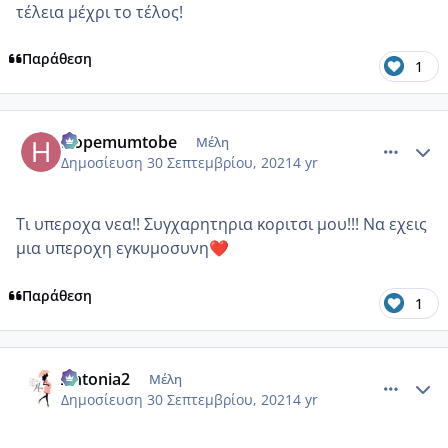
τέλεια μέχρι το τέλος!
Παράθεση
1
comment_1249291
Author stats
Hopemumtobe
Μέλη
Δημοσίευση
30 Σεπτεμβρίου, 2021
4 yr
Τι υπεροχα νεα!! Συγχαρητηρια κοριτσι μου!!! Να εχεις
μια υπεροχη εγκυμοσυνη
❤️
Παράθεση
1
comment_1249303
Author stats
Antonia2
Μέλη
Δημοσίευση
30 Σεπτεμβρίου, 2021
4 yr