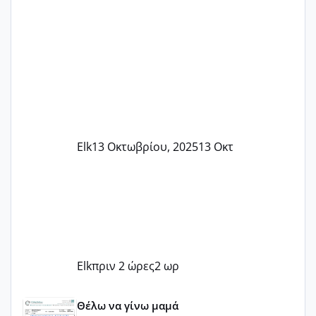
Elk
13 Οκτωβρίου, 2025
13 Οκτ
Elk
πριν 2 ώρες
2 ωρ
Του Ιούλη τα τεστάκια θα βγάλουνε χοντρά μπουτάκια
Θέλω να γίνω μαμά