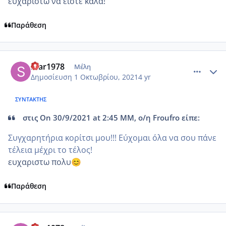
ευχαριστω να ειστε καλα!
Παράθεση
comment_1249768
Author stats
Star1978
Μέλη
Δημοσίευση
1 Οκτωβρίου, 2021
4 yr
ΣΥΝΤΆΚΤΗΣ
στις On 30/9/2021 at 2:45 ΜΜ, ο/η Froufro είπε:
Συγχαρητήρια κορίτσι μου!!! Εύχομαι όλα να σου πάνε
τέλεια μέχρι το τέλος!
ευχαριστω πολυ
😊
Παράθεση
comment_1250110
Author stats