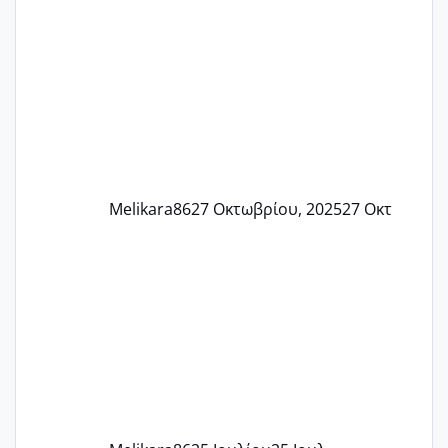
πονάει πολύ το στήθος μου και τα δύο
και βάζω θερμόμετρο και έχω συνεχώς
37 με 37, 3 Έτσι λοιπόν είπα να κάνω
ένα τεστ την παρασ
Melikara86
27 Οκτωβρίου, 2025
27 Οκτ