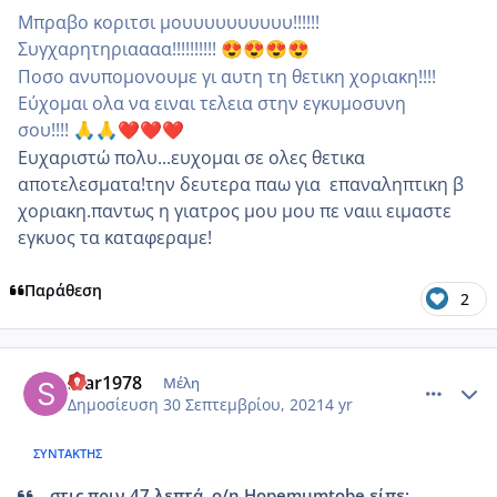
Μπραβο κοριτσι μουυυυυυυυυυ!!!!!!
Συγχαρητηριαααα!!!!!!!!!!
😍
😍
😍
😍
Ποσο ανυπομονουμε γι αυτη τη θετικη χοριακη!!!!
Εύχομαι ολα να ειναι τελεια στην εγκυμοσυνη
σου!!!!
🙏
🙏
❤️
❤️
❤️
Ευχαριστώ πολυ...ευχομαι σε ολες θετικα
αποτελεσματα!την δευτερα παω για επαναληπτικη β
χοριακη.παντως η γιατρος μου μου πε ναιιι ειμαστε
εγκυος τα καταφεραμε!
Παράθεση
2
comment_1249306
Author stats
Star1978
Μέλη
Δημοσίευση
30 Σεπτεμβρίου, 2021
4 yr
ΣΥΝΤΆΚΤΗΣ
στις πριν 47 λεπτά, ο/η Hopemumtobe είπε: