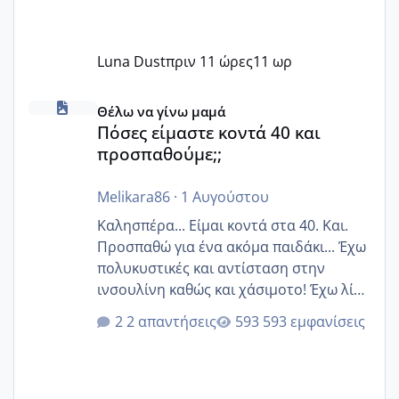
Luna Dust
πριν 11 ώρες
11 ωρ
Πόσες είμαστε κοντά 40 και προσπαθούμε;;
Θέλω να γίνω μαμά
Πόσες είμαστε κοντά 40 και
προσπαθούμε;;
Melikara86
·
1 Αυγούστου
Καλησπέρα... Είμαι κοντά στα 40. Και.
Προσπαθώ για ένα ακόμα παιδάκι... Έχω
πολυκυστικές και αντίσταση στην
ινσουλίνη καθώς και χάσιμοτο! Έχω λίγα
κιλά παραπάνω και όσο κ αν προσπαθώ
2 απαντήσεις
593 εμφανίσεις
δεν χάνω εύκολα! Προσπαθώ για ακόμη
ένα παιδί εδώ και 1,5 χρόνο! Θέλετε να
γράψετε όσες κοπέλες είστε σε
παρόμοια φάση;; Αυτή την στιγμή έχω