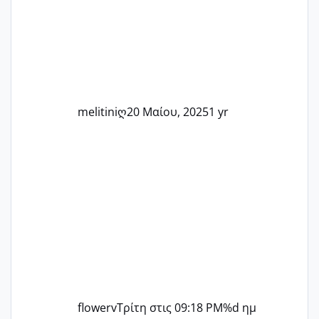
μπορούμε να στηρίξουμε η μία την
άλλη, να δώσουμε κουράγιο στις
δύσκολες στιγμές και να γιορτάσουμε
τις μικρές και μεγάλες νίκες. Είτε είστε
στο στάδιο της προετοιμασίας, είτε
ετοιμάζεστε
melitiniღ
20 Μαίου, 2025
1 yr
flowerv
Τρίτη στις 09:18 PM
%d ημ