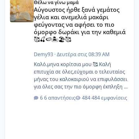
Θέλω να γίνω μαμά
Αύγουστος ήρθε ξανά γεμάτος
γέλια και ανεμελιά μακάρι
φεύγοντας να αφήσει το πιο
όμορφο δωράκι για την καθεμιά
🥰🍒🍉🏝️🏖️🥰
Demy93
·
Δευτέρα στις 08:39 AM
Καλό.μηνα κορίτσια μου 🥰 Καλή
επιτυχία σε όλες,εύχομαι ο τελευταίος
μήνας του καλοκαιριού να επιφυλάσσει
για όλες σας την πιο όμορφη έκπληξη 🧿
@Elk @Melikara86 @Παρασκευαιδου
6 απαντήσεις
484 εμφανίσεις
@Zenia z @melitiniღ @Christi.D.
@flowerv @Riaa @Ngsofia