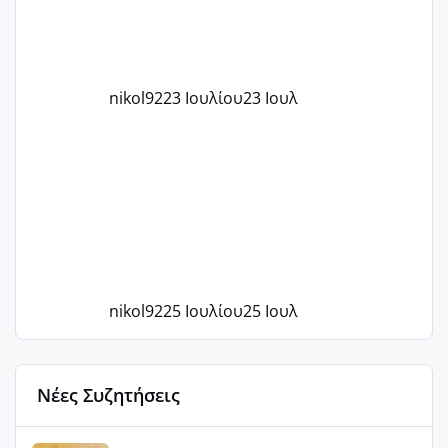
nikol92
23 Ιουλίου
23 Ιουλ
nikol92
25 Ιουλίου
25 Ιουλ
Νέες Συζητήσεις
Αύγουστος ήρθε ξανά γεμάτος γέλια και ανεμελιά μακάρι 