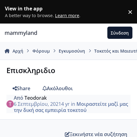
Μετάβαση σε περιεχόμενο
View in the app
×
D
A better way to browse.
Learn more
.
mammyland
Σύνδεση
Αρχή
Φόρουμ
Εγκυμοσύνη
Τοκετός και Μαιευτ
Επισκληριδιο
Share
Ακόλουθοι
Από
Teodorak
6 Σεπτεμβρίου, 2021
4 yr
in
Μοιραστείτε μαζί μας
την δική σας εμπειρία τοκετού
Ξεκινήστε νέα συζήτηση