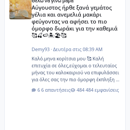
Θέλω να γίνω μαμά
Αύγουστος ήρθε ξανά γεμάτος
γέλια και ανεμελιά μακάρι
φεύγοντας να αφήσει το πιο
όμορφο δωράκι για την καθεμιά
🥰🍒🍉🏝️🏖️🥰
Demy93
·
Δευτέρα στις 08:39 AM
Καλό.μηνα κορίτσια μου 🥰 Καλή
επιτυχία σε όλες,εύχομαι ο τελευταίος
μήνας του καλοκαιριού να επιφυλάσσει
για όλες σας την πιο όμορφη έκπληξη 🧿
@Elk @Melikara86 @Παρασκευαιδου
6 απαντήσεις
484 εμφανίσεις
@Zenia z @melitiniღ @Christi.D.
@flowerv @Riaa @Ngsofia