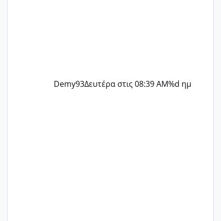
Demy93
Δευτέρα στις 08:39 AM
%d ημ