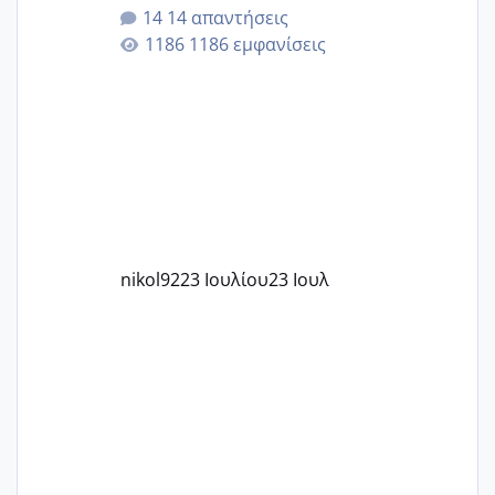
για την ηλικία μου.. Είχα ήδη μια
14 απαντήσεις
εγκυμοσύνη, που έπρεπε να τερματιστεί
1186 εμφανίσεις
στην 27η εβδομάδα και προσπαθώ 7
μήνες ήδη και αρχίζω να αγχώνομαι με
το 1,18... Είμαι 33.. Κάποια που να έμεινε
με χαμηλή άμη???
nikol92
23 Ιουλίου
23 Ιουλ