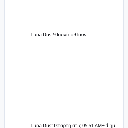
Luna Dust
9 Ιουνίου
9 Ιουν
Luna Dust
Τετάρτη στις 05:51 AM
%d ημ