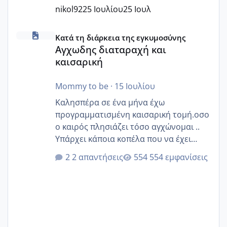
nikol92
25 Ιουλίου
25 Ιουλ
Αγχωδης διαταραχή και καισαρική
Κατά τη διάρκεια της εγκυμοσύνης
Αγχωδης διαταραχή και
καισαρική
Mommy to be
·
15 Ιουλίου
Καλησπέρα σε ένα μήνα έχω
προγραμματισμένη καισαρική τομή.οσο
ο καιρός πλησιάζει τόσο αγχώνομαι ..
Υπάρχει κάποια κοπέλα που να έχει
παρόμοιο ιστορικό να μας πει την
2 απαντήσεις
554 εμφανίσεις
εμπειρία της;Να σημειώσω είναι η
δεύτερη εγκυμοσύνη μου και καισαρική
στην πρώτη είχα κάνει ολική νάρκωση
..βέβαια δεν είχα κανένα άγχος και
στρες ήταν επιλογή για ιατρικούς
λόγους της δεδομένης στιγμής.