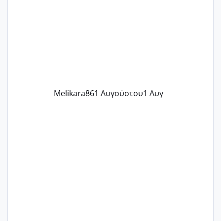
γράψετε όσες κοπέλες είστε σε
παρόμοια φάση;; Αυτή την στιγμή έχω
δύο χαμένους κύκλους δεν έχω έρθει
περίοδο αυτό τον μήνα περίμενα 20 δεν
ήρθα απλά είδα λίγα ροζ έκανα υπέρηχο
την επομενη μέρα και το ενδομήτριό
ήταν 11,1 χιλιοστά πολύ κα
Melikara86
1 Αυγούστου
1 Αυγ