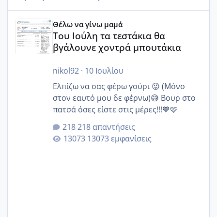
Του Ιούλη τα τεστάκια θα βγάλουνε χοντρά μπουτάκια
Θέλω να γίνω μαμά
Του Ιούλη τα τεστάκια θα
βγάλουνε χοντρά μπουτάκια
nikol92
·
10 Ιουλίου
Ελπίζω να σας φέρω γούρι 😜 (Μόνο
στον εαυτό μου δε φέρνω)😅 Βουρ στο
πατσά όσες είστε στις μέρες!!!💙🩷
218 απαντήσεις
13073 εμφανίσεις