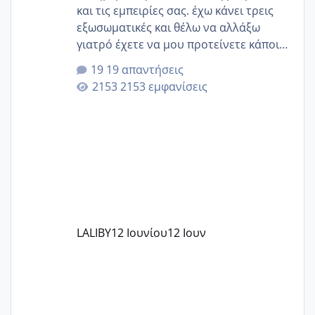
και τις εμπειρίες σας. έχω κάνει τρεις
εξωσωματικές και θέλω να αλλάξω
γιατρό έχετε να μου προτείνετε κάποιον
που μείνατε ευχαριστημένες και είχατε
19 απαντήσεις
επιιτυχία? έκανα στο υγεία με τον
2153 εμφανίσεις
ζερβομανωλάκη (δεν το εψαξε καθόλου
το θέμα δεν μου άρεσε καθο΄λου) και
στο γένεσις με τον πάντο
LALIBY
12 Ιουνίου
12 Ιουν