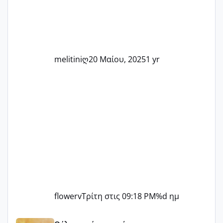
δύσκολες στιγμές και να γιορτάσουμε
τις μικρές και μεγάλες νίκες. Είτε είστε
στο στάδιο της προετοιμασίας, είτε
ετοιμάζεστε
melitiniღ
20 Μαίου, 2025
1 yr
flowerv
Τρίτη στις 09:18 PM
%d ημ
Αύγουστος ήρθε ξανά γεμάτος γέλια και ανεμελιά μακάρι 