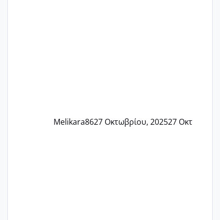
Εδώ και τέσσερις πέντε μέρες νιώθω
αρρωστη δεν έχω κουράγιο για τίποτα
πονάει πολύ το στήθος μου και τα δύο
και βάζω θερμόμετρο και έχω συνεχώς
37 με 37, 3 Έτσι λοιπόν είπα να κάνω
ένα τεστ την παρασ
Melikara86
27 Οκτωβρίου, 2025
27 Οκτ