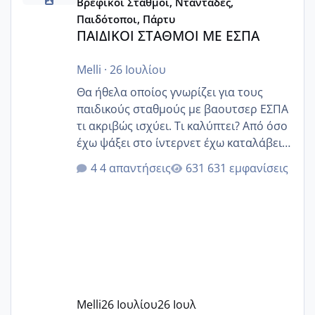
Βρεφικοί Σταθμοί, Νταντάδες,
Παιδότοποι, Πάρτυ
ΠΑΙΔΙΚΟΙ ΣΤΑΘΜΟΙ ΜΕ ΕΣΠΑ
Melli
·
26 Ιουλίου
Θα ήθελα οποίος γνωρίζει για τους
παιδικούς σταθμούς με βαουτσερ ΕΣΠΑ
τι ακριβώς ισχύει. Τι καλύπτει? Από όσο
έχω ψάξει στο ίντερνετ έχω καταλάβει
ότι το βαουτσερ καλύπτει όλα τα
4 απαντήσεις
631 εμφανίσεις
δίδακτρα και τα τροφεια του ιδιωτικού
παιδικού σταθμού για όποιον το έχει
πάρει. Οι παιδικοί σταθμοί έχουν
υπογράψει σύμβαση με την ΕΕΤΑΑ ότι
δέχονται παιδιά με βαουτσερ και ότι
αυτό τα καλύπτει όλα εκτός από έξτρα
όπως σχολικό λεωφορείο κτλ. Είναι
παράνομο να χρεώνουν κάτι επιπλέον.
Melli
26 Ιουλίου
26 Ιουλ
Εγώ πήγα σε έναν ιδιωτικό παιδικό στ