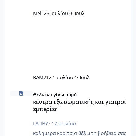
όπως σχολικό λεωφορείο κτλ. Είναι
παράνομο να χρεώνουν κάτι επιπλέον.
Melli
26 Ιουλίου
26 Ιουλ
Εγώ πήγα σε έναν ιδιωτικό παιδικό στ
RAM21
27 Ιουλίου
27 Ιουλ
κέντρα εξωσωματικής και γιατροί εμπερίες
Θέλω να γίνω μαμά
κέντρα εξωσωματικής και γιατροί
εμπερίες
LALIBY
·
12 Ιουνίου
καλημέρα κορίτσια θέλω τη βοήθειά σας