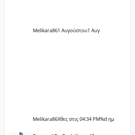
ήρθα απλά είδα λίγα ροζ έκανα υπέρηχο
την επομενη μέρα και το ενδομήτριό
ήταν 11,1 χιλιοστά πολύ κα
Melikara86
1 Αυγούστου
1 Αυγ
Melikara86
Χθες στις 04:34 PM
%d ημ
ΠΑΙΔΙΚΟΙ ΣΤΑΘΜΟΙ ΜΕ ΕΣΠΑ