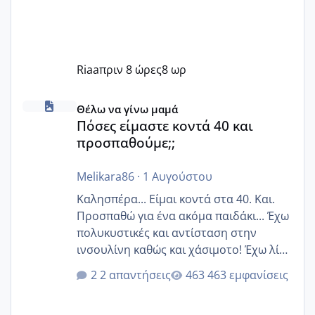
Riaa
πριν 8 ώρες
8 ωρ
Πόσες είμαστε κοντά 40 και προσπαθούμε;;
Θέλω να γίνω μαμά
Πόσες είμαστε κοντά 40 και
προσπαθούμε;;
Melikara86
·
1 Αυγούστου
Καλησπέρα... Είμαι κοντά στα 40. Και.
Προσπαθώ για ένα ακόμα παιδάκι... Έχω
πολυκυστικές και αντίσταση στην
ινσουλίνη καθώς και χάσιμοτο! Έχω λίγα
κιλά παραπάνω και όσο κ αν προσπαθώ
2 απαντήσεις
463 εμφανίσεις
δεν χάνω εύκολα! Προσπαθώ για ακόμη
ένα παιδί εδώ και 1,5 χρόνο! Θέλετε να