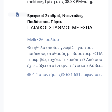
melitiniღ
Τρίτη στις 08:38 PM
%d ημ
ΠΑΙΔΙΚΟΙ ΣΤΑΘΜΟΙ ΜΕ ΕΣΠΑ
Βρεφικοί Σταθμοί, Νταντάδες,
Παιδότοποι, Πάρτυ
ΠΑΙΔΙΚΟΙ ΣΤΑΘΜΟΙ ΜΕ ΕΣΠΑ
Melli
·
26 Ιουλίου
Θα ήθελα οποίος γνωρίζει για τους
παιδικούς σταθμούς με βαουτσερ ΕΣΠΑ
τι ακριβώς ισχύει. Τι καλύπτει? Από όσο
έχω ψάξει στο ίντερνετ έχω καταλάβει
ότι το βαουτσερ καλύπτει όλα τα
4 απαντήσεις
631 εμφανίσεις
δίδακτρα και τα τροφεια του ιδιωτικού
παιδικού σταθμού για όποιον το έχει
πάρει. Οι παιδικοί σταθμοί έχουν
υπογράψει σύμβαση με την ΕΕΤΑΑ ότι
δέχονται παιδιά με βαουτσερ και ότι
αυτό τα καλύπτει όλα εκτός από έξτρα