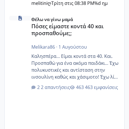
melitiniღ
Τρίτη στις 08:38 PM
%d ημ
Πόσες είμαστε κοντά 40 και προσπαθούμε;;
Θέλω να γίνω μαμά
Πόσες είμαστε κοντά 40 και
προσπαθούμε;;
Melikara86
·
1 Αυγούστου
Καλησπέρα... Είμαι κοντά στα 40. Και.
Προσπαθώ για ένα ακόμα παιδάκι... Έχω
πολυκυστικές και αντίσταση στην
ινσουλίνη καθώς και χάσιμοτο! Έχω λίγα
κιλά παραπάνω και όσο κ αν προσπαθώ
2 απαντήσεις
463 εμφανίσεις
δεν χάνω εύκολα! Προσπαθώ για ακόμη
ένα παιδί εδώ και 1,5 χρόνο! Θέλετε να
γράψετε όσες κοπέλες είστε σε
παρόμοια φάση;; Αυτή την στιγμή έχω
δύο χαμένους κύκλους δεν έχω έρθει
περίοδο αυτό τον μήνα περίμενα 20 δεν