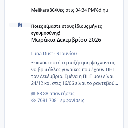
Melikara86
Χθες στις 04:34 PM
%d ημ
Μωράκια Δεκεμβρίου 2026
Ποιές είμαστε στους ίδιους μήνες
εγκυμοσύνης!
Μωράκια Δεκεμβρίου 2026
Luna Dust
·
9 Ιουνίου
Ξεκινάω αυτή τη συζήτηση ψάχνοντας
να βρω άλλες γυναίκες που έχουν ΠΗΤ
τον Δεκέμβριο. Εμένα η ΠΗΤ μου είναι
24/12 και στις 16/06 είναι το ραντεβού
της αυχενικής διαφάνειας. Έχω αρκετό
88 απαντήσεις
άγχος και οι μέρες δεν φαίνεται να
7081 εμφανίσεις
περνάνε με τίποτα.