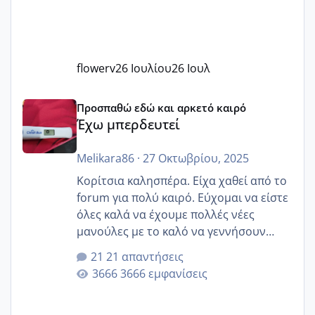
flowerv
26 Ιουλίου
26 Ιουλ
Έχω μπερδευτεί
Προσπαθώ εδώ και αρκετό καιρό
Έχω μπερδευτεί
Melikara86
·
27 Οκτωβρίου, 2025
Κορίτσια καλησπέρα. Είχα χαθεί από το
forum για πολύ καιρό. Εύχομαι να είστε
όλες καλά να έχουμε πολλές νέες
μανούλες με το καλό να γεννήσουν
αυτές που ήδη περιμένουν. Να πάρουν
21 απαντήσεις
γερα μωράκια στην αγκαλίτσα τους
3666 εμφανίσεις
🙏🏼🙏🏼 Ας πάμε λοιπόν στο θέμα μου.
Τελευταία περίοδο 25 σεπτεμβρίου