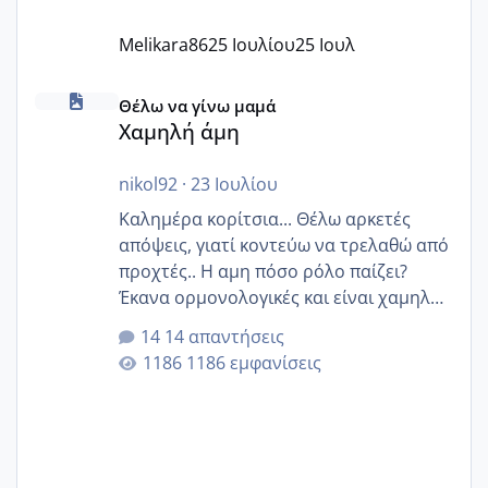
Melikara86
25 Ιουλίου
25 Ιουλ
Χαμηλή άμη
Θέλω να γίνω μαμά
Χαμηλή άμη
nikol92
·
23 Ιουλίου
Καλημέρα κορίτσια... Θέλω αρκετές
απόψεις, γιατί κοντεύω να τρελαθώ από
προχτές.. Η αμη πόσο ρόλο παίζει?
Έκανα ορμονολογικές και είναι χαμηλή
για την ηλικία μου.. Είχα ήδη μια
14 απαντήσεις
εγκυμοσύνη, που έπρεπε να τερματιστεί
1186 εμφανίσεις
στην 27η εβδομάδα και προσπαθώ 7
μήνες ήδη και αρχίζω να αγχώνομαι με
το 1,18... Είμαι 33.. Κάποια που να έμεινε
με χαμηλή άμη???