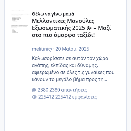
Μελλοντικές Μανούλες Εξωσωματικής 2025 💫 – Μαζί στο
Θέλω να γίνω μαμά
Μελλοντικές Μανούλες
Εξωσωματικής 2025 💫 – Μαζί
στο πιο όμορφο ταξίδι!
melitiniღ
·
20 Μαίου, 2025
Καλωσορίσατε σε αυτόν τον χώρο
αγάπης, ελπίδας και δύναμης,
αφιερωμένο σε όλες τις γυναίκες που
κάνουν το μεγάλο βήμα προς τη
μητρότητα μέσω εξωσωματικής το 2025.
2380 απαντήσεις
Εδώ θα μοιραστούμε αγωνίες, χαρές,
225412 εμφανίσεις
εμπειρίες και κάθε μικρή ή μεγάλη
στιγμή αυτού του ξεχωριστού ταξιδιού.
Καμία δεν είναι μόνη – όλες μαζί
μπορούμε να στηρίξουμε η μία την
άλλη, να δώσουμε κουράγιο στις