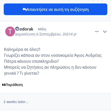
Απαντήστε σε αυτή τη συζήτηση
comment_1242637
Author stats
Teodorak
Μέλη
Δημοσίευση
6 Σεπτεμβρίου, 2021
4 yr
Καλημέρα σε όλες!!
Γνωρίζει κάποια αν στον νοσοκομείο Άγιος Ανδρέας
Πάτρα κάνουν επισκληριδιο?
Μπορείς να ζητήσεις αν πληρώσεις η δεν κάνουν
γενικά ? Τι γίνεται?
Παράθεση
2 weeks later...