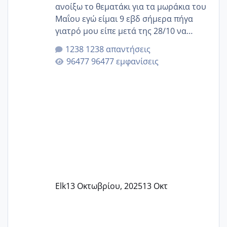
ανοίξω το θεματάκι για τα μωράκια του
Μαΐου εγώ είμαι 9 εβδ σήμερα πήγα
γιατρό μου είπε μετά της 28/10 να
κλείσω ραντεβού για την αυχενική είναι
1238 απαντήσεις
καμιά άλλη κοπέλα να γεννάει Μάιο ;;
96477 εμφανίσεις
Elk
13 Οκτωβρίου, 2025
13 Οκτ