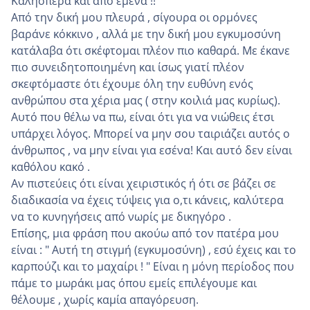
Καλησπέρα και από εμένα !!
Από την δική μου πλευρά , σίγουρα οι ορμόνες
βαράνε κόκκινο , αλλά με την δική μου εγκυμοσύνη
κατάλαβα ότι σκέφτομαι πλέον πιο καθαρά. Με έκανε
πιο συνειδητοποιημένη και ίσως γιατί πλέον
σκεφτόμαστε ότι έχουμε όλη την ευθύνη ενός
ανθρώπου στα χέρια μας ( στην κοιλιά μας κυρίως).
Αυτό που θέλω να πω, είναι ότι για να νιώθεις έτσι
υπάρχει λόγος. Μπορεί να μην σου ταιριάζει αυτός ο
άνθρωπος , να μην είναι για εσένα! Και αυτό δεν είναι
καθόλου κακό .
Αν πιστεύεις ότι είναι χειριστικός ή ότι σε βάζει σε
διαδικασία να έχεις τύψεις για ο,τι κάνεις, καλύτερα
να το κυνηγήσεις από νωρίς με δικηγόρο .
Επίσης, μια φράση που ακούω από τον πατέρα μου
είναι : " Αυτή τη στιγμή (εγκυμοσύνη) , εσύ έχεις και το
καρπούζι και το μαχαίρι ! " Είναι η μόνη περίοδος που
πάμε το μωράκι μας όπου εμείς επιλέγουμε και
θέλουμε , χωρίς καμία απαγόρευση.