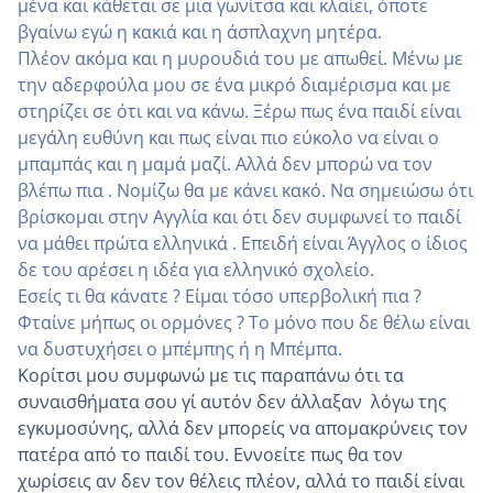
μένα και κάθεται σε μια γωνίτσα και κλαίει, όποτε
βγαίνω εγώ η κακιά και η άσπλαχνη μητέρα.
Πλέον ακόμα και η μυρουδιά του με απωθεί. Μένω με
την αδερφούλα μου σε ένα μικρό διαμέρισμα και με
στηρίζει σε ότι και να κάνω. Ξέρω πως ένα παιδί είναι
μεγάλη ευθύνη και πως είναι πιο εύκολο να είναι ο
μπαμπάς και η μαμά μαζί. Αλλά δεν μπορώ να τον
βλέπω πια . Νομίζω θα με κάνει κακό. Να σημειώσω ότι
βρίσκομαι στην Αγγλία και ότι δεν συμφωνεί το παιδί
να μάθει πρώτα ελληνικά . Επειδή είναι Άγγλος ο ίδιος
δε του αρέσει η ιδέα για ελληνικό σχολείο.
Εσείς τι θα κάνατε ? Είμαι τόσο υπερβολική πια ?
Φταίνε μήπως οι ορμόνες ? Το μόνο που δε θέλω είναι
να δυστυχήσει ο μπέμπης ή η Μπέμπα.
Κορίτσι μου συμφωνώ με τις παραπάνω ότι τα
συναισθήματα σου γί αυτόν δεν άλλαξαν λόγω της
εγκυμοσύνης, αλλά δεν μπορείς να απομακρύνεις τον
πατέρα από το παιδί του. Εννοείτε πως θα τον
χωρίσεις αν δεν τον θέλεις πλέον, αλλά το παιδί είναι