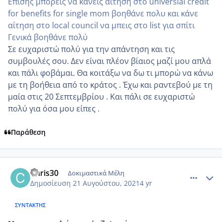
Επίσης μπορείς να κάνεις αίτηση στο universial credit
for benefits for single mom βοηθάνε πολυ και κάνε
αίτηση στο local council να μπεις στο list για σπίτι
Γενικά βοηθάνε πολύ
Σε ευχαριστώ πολύ για την απάντηση και τις
συμβουλές σου. Δεν είναι πλέον βίαιος μαζί μου απλά
και πάλι φοβάμαι. Θα κοιτάξω να δω τι μπορώ να κάνω
με τη βοήθεια από το κράτος . Έχω και ραντεβού με τη
μαία στις 20 Σεπτεμβρίου . Και πάλι σε ευχαριστώ
πολύ για όσα μου είπες .
Παράθεση
comment_1239434
Author stats
Chris30
Δοκιμαστικά Μέλη
Δημοσίευση
21 Αυγούστου, 2021
4 yr
ΣΥΝΤΆΚΤΗΣ