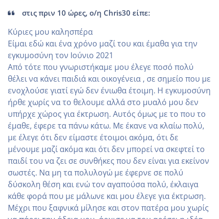
στις πριν 10 ώρες, ο/η Chris30 είπε:
Κύριες μου καλησπέρα
Είμαι εδώ και ένα χρόνο μαζί του και έμαθα για την
εγκυμοσύνη τον Ιούνιο 2021
Από τότε που γνωριστήκαμε μου έλεγε ποσό πολύ
θέλει να κάνει παιδιά και οικογένεια , σε σημείο που με
ενοχλούσε γιατί εγώ δεν ένιωθα έτοιμη. Η εγκυμοσύνη
ήρθε χωρίς να το θελουμε αλλά στο μυαλό μου δεν
υπήρχε χώρος για έκτρωση. Αυτός όμως με το που το
έμαθε, έφερε τα πάνω κάτω. Με έκανε να κλαίω πολύ,
με έλεγε ότι δεν είμαστε έτοιμοι ακόμα, ότι δε
μένουμε μαζί ακόμα και ότι δεν μπορεί να σκεφτεί το
παιδί του να ζει σε συνθήκες που δεν είναι για εκείνον
σωστές. Να μη τα πολυλογώ με έφερνε σε πολύ
δύσκολη θέση και ενώ τον αγαπούσα πολύ, έκλαιγα
κάθε φορά που με μάλωνε και μου έλεγε για έκτρωση.
Μέχρι που ξαφνικά μίλησε και στον πατέρα μου χωρίς