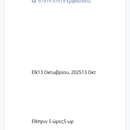
97919 εμφανίσεις
Elk
13 Οκτωβρίου, 2025
13 Οκτ
Elk
πριν 5 ώρες
5 ωρ