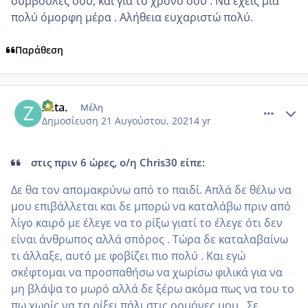
συμβουλές σου, και για το χρόνο σου . Να έχεις μια
πολύ όμορφη μέρα . Αλήθεια ευχαριστώ πολύ.
Παράθεση
comment_1239450
Author stats
Zeta.
Μέλη
Δημοσίευση
21 Αυγούστου, 2021
4 yr
στις πριν 6 ώρες, ο/η Chris30 είπε:
Δε θα τον απομακρύνω από το παιδί. Απλά δε θέλω να
μου επιβάλλεται και δε μπορώ να καταλάβω πριν από
λίγο καιρό με έλεγε να το ρίξω γιατί το έλεγε ότι δεν
είναι άνθρωπος αλλά σπόρος . Τώρα δε καταλαβαίνω
τι άλλαξε, αυτό με φοβίζει πιο πολύ . Και εγώ
σκέφτομαι να προσπαθήσω να χωρίσω φιλικά για να
μη βλάψα το μωρό αλλά δε ξέρω ακόμα πως να του το
πω χωρίς να τα ρίξει πάλι στις ορμόνες μου . Σε