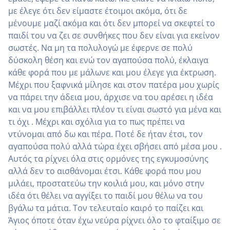
με έλεγε ότι δεν είμαστε έτοιμοι ακόμα, ότι δε
μένουμε μαζί ακόμα και ότι δεν μπορεί να σκεφτεί το
παιδί του να ζει σε συνθήκες που δεν είναι για εκείνον
σωστές. Να μη τα πολυλογώ με έφερνε σε πολύ
δύσκολη θέση και ενώ τον αγαπούσα πολύ, έκλαιγα
κάθε φορά που με μάλωνε και μου έλεγε για έκτρωση.
Μέχρι που ξαφνικά μίλησε και στον πατέρα μου χωρίς
να πάρει την άδεια μου, άρχισε να του αρέσει η ιδέα
και να μου επιβάλλει πλέον τι είναι σωστό για μένα και
τι όχι . Μέχρι και σχόλια για το πως πρέπει να
ντύνομαι από δω και πέρα. Ποτέ δε ήταν έτσι, τον
αγαπούσα πολύ αλλά τώρα έχει σβήσει από μέσα μου .
Αυτός τα ρίχνει όλα στις ορμόνες της εγκυμοσύνης
αλλά δεν το αισθάνομαι έτσι. Κάθε φορά που μου
μιλάει, προστατεύω την κοιλιά μου, και μόνο στην
ιδέα ότι θέλει να αγγίξει το παιδί μου θέλω να του
βγάλω τα μάτια. Τον τελευταίο καιρό το παίζει και
Άγιος όποτε όταν έχω νεύρα ρίχνει όλο το φταίξιμο σε