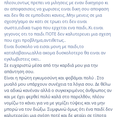
πλεον,οντως πρεπει να μιλησεις με εναν δικηγορο κι
αν αποφασισεις να χωρισεις ειναι δικη σου αποφαση
και δεν θα σε εμποδισει κανεις..Μην μενεις σε μια
σχεση/γαμο αν κατι σε τρωει οτι δεν ειναι
σωστο,ειδικα τωρα που ερχεται ενα παιδι..Κι ειναι
γεγονος οτι το παιδι ΠΟΤΕ δεν καλυτερευει μια σχεση
που εχει προβλημα,αντιθετως..
Ειναι δυσκολο να εισαι μονη με παιδι,το
καταλαβαινω,αλλα ακομα δυσκολοτερο θα ειναι αν
εγκλωβιστεις εκει..
Σε ευχαριστώ μέσα από την καρδιά μου για την
απάντηση σου.
Είναι η πρώτη εγκυμοσύνη και φοβάμαι πολύ . Στο
μυαλό μου υπάρχουν συνέχεια τα λόγια σου. Δε θέλω
να αδικώ κανέναν αλλά ο συγκεκριμένος άνθρωπος αν
και με έχει φερθεί πολύ καλά στο παρελθόν, πλέον
νομίζω το κάνει για να με γεμίζει τύψεις και να μην
μπορώ να τον διώξω. Συμφωνώ όμως ότι ένα παιδί δεν
καλυτερεύει μια σχέση ποτέ και δε φταίει σε τίποτα