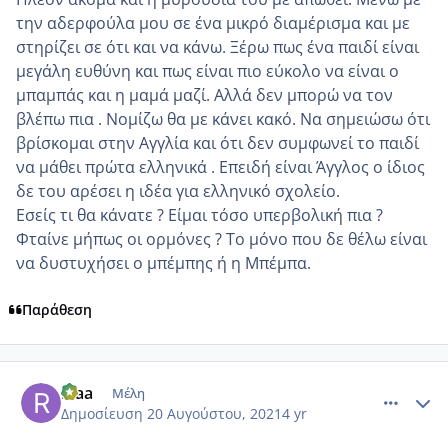
την αδερφούλα μου σε ένα μικρό διαμέρισμα και με
στηρίζει σε ότι και να κάνω. Ξέρω πως ένα παιδί είναι
μεγάλη ευθύνη και πως είναι πιο εύκολο να είναι ο
μπαμπάς και η μαμά μαζί. Αλλά δεν μπορώ να τον
βλέπω πια . Νομίζω θα με κάνει κακό. Να σημειώσω ότι
βρίσκομαι στην Αγγλία και ότι δεν συμφωνεί το παιδί
να μάθει πρώτα ελληνικά . Επειδή είναι Άγγλος ο ίδιος
δε του αρέσει η ιδέα για ελληνικό σχολείο.
Εσείς τι θα κάνατε ? Είμαι τόσο υπερβολική πια ?
Φταίνε μήπως οι ορμόνες ? Το μόνο που δε θέλω είναι
να δυστυχήσει ο μπέμπης ή η Μπέμπα.
Παράθεση
comment_1239235
Author stats
Riaa
Μέλη
Δημοσίευση
20 Αυγούστου, 2021
4 yr