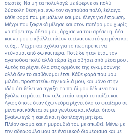
σωστές. Να μη τα πολυλογώ με έφερνε σε πολύ
δύσκολη θέση και ενώ τον αγαπούσα πολύ, έκλαιγα
κάθε φορά που με μάλωνε και μου έλεγε για έκτρωση.
Μέχρι που ξαφνικά μίλησε και στον πατέρα μου χωρίς
να πάρει την άδεια μου, άρχισε να του αρέσει η ιδέα
και να μου επιβάλλει πλέον τι είναι σωστό για μένα και
τι όχι . Μέχρι και σχόλια για το πως πρέπει να
ντύνομαι από δω και πέρα. Ποτέ δε ήταν έτσι, τον
αγαπούσα πολύ αλλά τώρα έχει σβήσει από μέσα μου .
Αυτός τα ρίχνει όλα στις ορμόνες της εγκυμοσύνης
αλλά δεν το αισθάνομαι έτσι. Κάθε φορά που μου
μιλάει, προστατεύω την κοιλιά μου, και μόνο στην
ιδέα ότι θέλει να αγγίξει το παιδί μου θέλω να του
βγάλω τα μάτια. Τον τελευταίο καιρό το παίζει και
Άγιος όποτε όταν έχω νεύρα ρίχνει όλο το φταίξιμο σε
μένα και κάθεται σε μια γωνίτσα και κλαίει, όποτε
βγαίνω εγώ η κακιά και η άσπλαχνη μητέρα.
Πλέον ακόμα και η μυρουδιά του με απωθεί. Μένω με
την αδερφούλα μου σε ένα μικρό διαμέρισμα και με