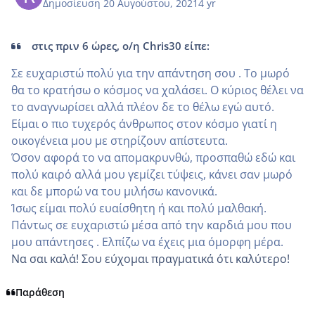
Δημοσίευση
20 Αυγούστου, 2021
4 yr
στις πριν 6 ώρες, ο/η Chris30 είπε:
Σε ευχαριστώ πολύ για την απάντηση σου . Το μωρό
θα το κρατήσω ο κόσμος να χαλάσει. Ο κύριος θέλει να
το αναγνωρίσει αλλά πλέον δε το θέλω εγώ αυτό.
Είμαι ο πιο τυχερός άνθρωπος στον κόσμο γιατί η
οικογένεια μου με στηρίζουν απίστευτα.
Όσον αφορά το να απομακρυνθώ, προσπαθώ εδώ και
πολύ καιρό αλλά μου γεμίζει τύψεις, κάνει σαν μωρό
και δε μπορώ να του μιλήσω κανονικά.
Ίσως είμαι πολύ ευαίσθητη ή και πολύ μαλθακή.
Πάντως σε ευχαριστώ μέσα από την καρδιά μου που
μου απάντησες . Ελπίζω να έχεις μια όμορφη μέρα.
Να σαι καλά! Σου εύχομαι πραγματικά ότι καλύτερο!
Παράθεση