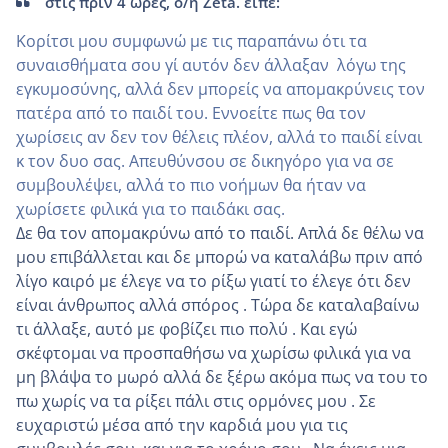
στις πριν 4 ώρες, ο/η Zeta. είπε:
Κορίτσι μου συμφωνώ με τις παραπάνω ότι τα
συναισθήματα σου γί αυτόν δεν άλλαξαν λόγω της
εγκυμοσύνης, αλλά δεν μπορείς να απομακρύνεις τον
πατέρα από το παιδί του. Εννοείτε πως θα τον
χωρίσεις αν δεν τον θέλεις πλέον, αλλά το παιδί είναι
κ τον δυο σας. Απευθύνσου σε δικηγόρο για να σε
συμβουλέψει, αλλά το πιο νοήμων θα ήταν να
χωρίσετε φιλικά για το παιδάκι σας.
Δε θα τον απομακρύνω από το παιδί. Απλά δε θέλω να
μου επιβάλλεται και δε μπορώ να καταλάβω πριν από
λίγο καιρό με έλεγε να το ρίξω γιατί το έλεγε ότι δεν
είναι άνθρωπος αλλά σπόρος . Τώρα δε καταλαβαίνω
τι άλλαξε, αυτό με φοβίζει πιο πολύ . Και εγώ
σκέφτομαι να προσπαθήσω να χωρίσω φιλικά για να
μη βλάψα το μωρό αλλά δε ξέρω ακόμα πως να του το
πω χωρίς να τα ρίξει πάλι στις ορμόνες μου . Σε
ευχαριστώ μέσα από την καρδιά μου για τις