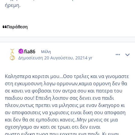
ήρεμη.
Παράθεση
comment_1239268
Author stats
Sofia86
Μέλη
Δημοσίευση
20 Αυγούστου, 2021
4 yr
Καλησπερα κοριτσι μου...Οσο τρελες και να γινομαστε
στη εγκυμοσυνη λογω ορμονων,καμια ορμονη δεν θα
σε κανει να φοβασαι τον αντρα σου και πατερα του
παιδιου σου! Επειδη λοιπον σας δενει ενα παιδι
πλεον,οντως πρεπει να μιλησεις με εναν δικηγορο κι
αν αποφασισεις να χωρισεις ειναι δικη σου αποφαση
και δεν θα σε εμποδισει κανεις..Μην μενεις σε μια
σχεση/γαμο αν κατι σε τρωει οτι δεν ειναι
σωστο,ειδικα τωρα που ερχεται ενα παιδι..Κι ειναι