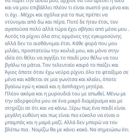
να πάρει την άδεια μου, άρχισε να του αρέσει η ιδέα
και να μου επιβάλλει πλέον τι είναι σωστό για μένα και
τι όχι . Μέχρι και σχόλια για το πως πρέπει να
ντύνομαι από δω και πέρα. Ποτέ δε ήταν έτσι, τον
αγαπούσα πολύ αλλά τώρα έχει σβήσει από μέσα μου .
Αυτός τα ρίχνει όλα στις ορμόνες της εγκυμοσύνης
αλλά δεν το αισθάνομαι έτσι. Κάθε φορά που μου
μιλάει, προστατεύω την κοιλιά μου, και μόνο στην
ιδέα ότι θέλει να αγγίξει το παιδί μου θέλω να του
βγάλω τα μάτια. Τον τελευταίο καιρό το παίζει και
Άγιος όποτε όταν έχω νεύρα ρίχνει όλο το φταίξιμο σε
μένα και κάθεται σε μια γωνίτσα και κλαίει, όποτε
βγαίνω εγώ η κακιά και η άσπλαχνη μητέρα.
Πλέον ακόμα και η μυρουδιά του με απωθεί. Μένω με
την αδερφούλα μου σε ένα μικρό διαμέρισμα και με
στηρίζει σε ότι και να κάνω. Ξέρω πως ένα παιδί είναι
μεγάλη ευθύνη και πως είναι πιο εύκολο να είναι ο
μπαμπάς και η μαμά μαζί. Αλλά δεν μπορώ να τον
βλέπω πια . Νομίζω θα με κάνει κακό. Να σημειώσω ότι