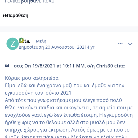
Γενικά βοηθάνε πολύ
Παράθεση
comment_1239423
Author stats
Zeta.
Μέλη
Δημοσίευση
20 Αυγούστου, 2021
4 yr
στις On 19/8/2021 at 10:11 ΜΜ, ο/η Chris30 είπε:
Κύριες μου καλησπέρα
Είμαι εδώ και ένα χρόνο μαζί του και έμαθα για την
εγκυμοσύνη τον Ιούνιο 2021
Από τότε που γνωριστήκαμε μου έλεγε ποσό πολύ
θέλει να κάνει παιδιά και οικογένεια , σε σημείο που με
ενοχλούσε γιατί εγώ δεν ένιωθα έτοιμη. Η εγκυμοσύνη
ήρθε χωρίς να το θελουμε αλλά στο μυαλό μου δεν
υπήρχε χώρος για έκτρωση. Αυτός όμως με το που το
έμαθε, έφερε τα πάνω κάτω. Με έκανε να κλαίω πολύ,