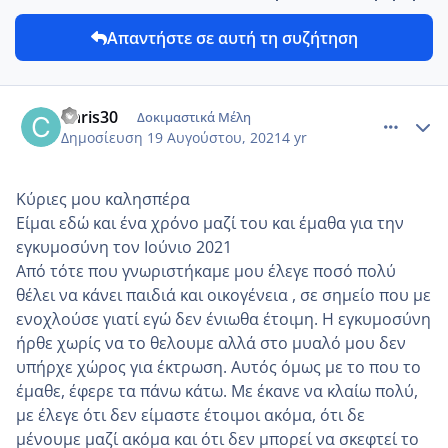
Απαντήστε σε αυτή τη συζήτηση
comment_1239195
Author stats
Chris30
Δοκιμαστικά Μέλη
Δημοσίευση
19 Αυγούστου, 2021
4 yr
Κύριες μου καλησπέρα
Είμαι εδώ και ένα χρόνο μαζί του και έμαθα για την
εγκυμοσύνη τον Ιούνιο 2021
Από τότε που γνωριστήκαμε μου έλεγε ποσό πολύ
θέλει να κάνει παιδιά και οικογένεια , σε σημείο που με
ενοχλούσε γιατί εγώ δεν ένιωθα έτοιμη. Η εγκυμοσύνη
ήρθε χωρίς να το θελουμε αλλά στο μυαλό μου δεν
υπήρχε χώρος για έκτρωση. Αυτός όμως με το που το
έμαθε, έφερε τα πάνω κάτω. Με έκανε να κλαίω πολύ,
με έλεγε ότι δεν είμαστε έτοιμοι ακόμα, ότι δε
μένουμε μαζί ακόμα και ότι δεν μπορεί να σκεφτεί το