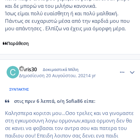
και δε μπορώ να του μιλήσω κανονικά.
Ίσως είμαι πολύ ευαίσθητη ή και πολύ μαλθακή.
Πάντως σε ευχαριστώ μέσα από την καρδιά μου που
μου απάντησες . Ελπίζω να έχεις μια όμορφη μέρα.
Παράθεση
comment_1239273
Author stats
Chris30
Δοκιμαστικά Μέλη
Δημοσίευση
20 Αυγούστου, 2021
4 yr
ΣΥΝΤΆΚΤΗΣ
στις πριν 6 λεπτά, ο/η Sofia86 είπε:
Καλησπερα κοριτσι μου...Οσο τρελες και να γινομαστε
στη εγκυμοσυνη λογω ορμονων,καμια ορμονη δεν θα
σε κανει να φοβασαι τον αντρα σου και πατερα του
παιδιου σου! Επειδη λοιπον σας δενει ενα παιδι