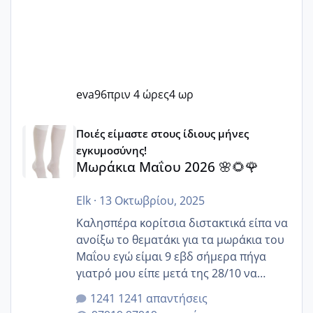
eva96
πριν 4 ώρες
4 ωρ
Μωράκια Μαΐου 2026 🌸🌻🌹
Ποιές είμαστε στους ίδιους μήνες
εγκυμοσύνης!
Μωράκια Μαΐου 2026 🌸🌻🌹
Elk
·
13 Οκτωβρίου, 2025
Καλησπέρα κορίτσια διστακτικά είπα να
ανοίξω το θεματάκι για τα μωράκια του
Μαΐου εγώ είμαι 9 εβδ σήμερα πήγα
γιατρό μου είπε μετά της 28/10 να
κλείσω ραντεβού για την αυχενική είναι
1241 απαντήσεις
καμιά άλλη κοπέλα να γεννάει Μάιο ;;