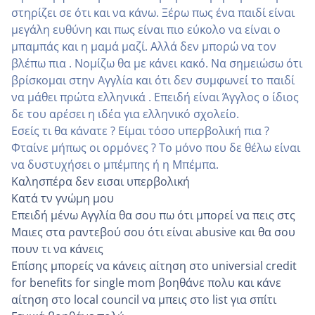
στηρίζει σε ότι και να κάνω. Ξέρω πως ένα παιδί είναι
μεγάλη ευθύνη και πως είναι πιο εύκολο να είναι ο
μπαμπάς και η μαμά μαζί. Αλλά δεν μπορώ να τον
βλέπω πια . Νομίζω θα με κάνει κακό. Να σημειώσω ότι
βρίσκομαι στην Αγγλία και ότι δεν συμφωνεί το παιδί
να μάθει πρώτα ελληνικά . Επειδή είναι Άγγλος ο ίδιος
δε του αρέσει η ιδέα για ελληνικό σχολείο.
Εσείς τι θα κάνατε ? Είμαι τόσο υπερβολική πια ?
Φταίνε μήπως οι ορμόνες ? Το μόνο που δε θέλω είναι
να δυστυχήσει ο μπέμπης ή η Μπέμπα.
Καλησπέρα δεν εισαι υπερβολική
Κατά τν γνώμη μου
Επειδή μένω Αγγλία θα σου πω ότι μπορεί να πεις στς
Μαιες στα ραντεβού σου ότι είναι abusive και θα σου
πουν τι να κάνεις
Επίσης μπορείς να κάνεις αίτηση στο universial credit
for benefits for single mom βοηθάνε πολυ και κάνε
αίτηση στο local council να μπεις στο list για σπίτι