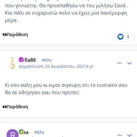
που γεννιέται. Θα προσπαθήσω να του μιλήσω ξανά .
Και πάλι σε ευχαριστώ πολύ να έχεις μια πανέμορφη
μέρα .
Παράθεση
1
comment_1239330
Author stats
Sofia86
Μέλη
Δημοσίευση
20 Αυγούστου, 2021
4 yr
Κι εσυ καλη μου κι ειμαι σιγουρη οτι το ενστικτο σου
θα σε οδηγησει εκει που πρεπει!
Παράθεση
comment_1239377
Author stats
Riaa
Μέλη