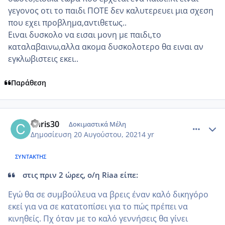
γεγονος οτι το παιδι ΠΟΤΕ δεν καλυτερευει μια σχεση
που εχει προβλημα,αντιθετως..
Ειναι δυσκολο να εισαι μονη με παιδι,το
καταλαβαινω,αλλα ακομα δυσκολοτερο θα ειναι αν
εγκλωβιστεις εκει..
Παράθεση
comment_1239270
Author stats
Chris30
Δοκιμαστικά Μέλη
Δημοσίευση
20 Αυγούστου, 2021
4 yr
ΣΥΝΤΆΚΤΗΣ
στις πριν 2 ώρες, ο/η Riaa είπε:
Εγώ θα σε συμβούλευα να βρεις έναν καλό δικηγόρο
εκεί για να σε κατατοπίσει για το πώς πρέπει να
κινηθείς. Πχ όταν με το καλό γεννήσεις θα γίνει