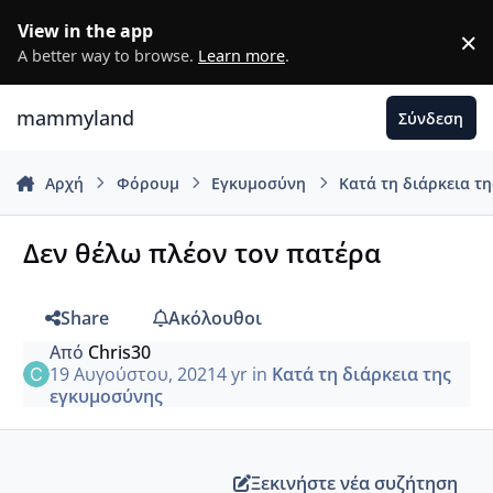
Μετάβαση σε περιεχόμενο
View in the app
×
D
A better way to browse.
Learn more
.
mammyland
Σύνδεση
Αρχή
Φόρουμ
Εγκυμοσύνη
Κατά τη διάρκεια τ
Δεν θέλω πλέον τον πατέρα
Share
Ακόλουθοι
Από
Chris30
19 Αυγούστου, 2021
4 yr
in
Κατά τη διάρκεια της
εγκυμοσύνης
Ξεκινήστε νέα συζήτηση