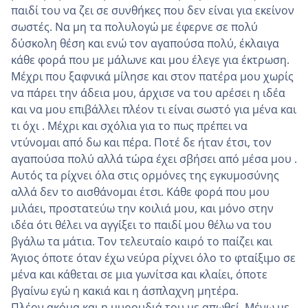
παιδί του να ζει σε συνθήκες που δεν είναι για εκείνον
σωστές. Να μη τα πολυλογώ με έφερνε σε πολύ
δύσκολη θέση και ενώ τον αγαπούσα πολύ, έκλαιγα
κάθε φορά που με μάλωνε και μου έλεγε για έκτρωση.
Μέχρι που ξαφνικά μίλησε και στον πατέρα μου χωρίς
να πάρει την άδεια μου, άρχισε να του αρέσει η ιδέα
και να μου επιβάλλει πλέον τι είναι σωστό για μένα και
τι όχι . Μέχρι και σχόλια για το πως πρέπει να
ντύνομαι από δω και πέρα. Ποτέ δε ήταν έτσι, τον
αγαπούσα πολύ αλλά τώρα έχει σβήσει από μέσα μου .
Αυτός τα ρίχνει όλα στις ορμόνες της εγκυμοσύνης
αλλά δεν το αισθάνομαι έτσι. Κάθε φορά που μου
μιλάει, προστατεύω την κοιλιά μου, και μόνο στην
ιδέα ότι θέλει να αγγίξει το παιδί μου θέλω να του
βγάλω τα μάτια. Τον τελευταίο καιρό το παίζει και
Άγιος όποτε όταν έχω νεύρα ρίχνει όλο το φταίξιμο σε
μένα και κάθεται σε μια γωνίτσα και κλαίει, όποτε
βγαίνω εγώ η κακιά και η άσπλαχνη μητέρα.
Πλέον ακόμα και η μυρουδιά του με απωθεί. Μένω με