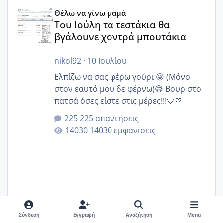
Του Ιούλη τα τεστάκια θα βγάλουνε χοντρά μπουτάκια
Θέλω να γίνω μαμά
Του Ιούλη τα τεστάκια θα
βγάλουνε χοντρά μπουτάκια
nikol92
·
10 Ιουλίου
Ελπίζω να σας φέρω γούρι 😜 (Μόνο
στον εαυτό μου δε φέρνω)😅 Βουρ στο
πατσά όσες είστε στις μέρες!!!💙🩷
225 απαντήσεις
14030 εμφανίσεις
Σύνδεση
Εγγραφή
Αναζήτηση
Menu