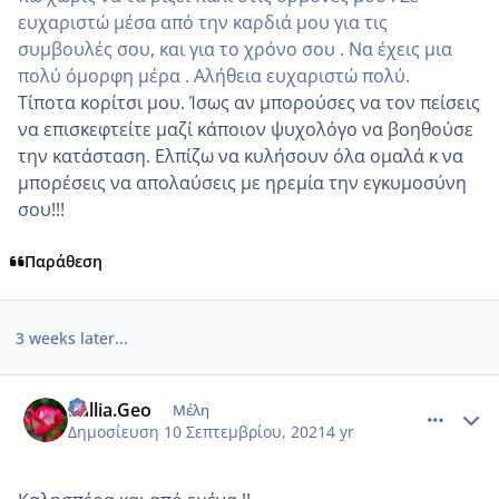
ευχαριστώ μέσα από την καρδιά μου για τις
συμβουλές σου, και για το χρόνο σου . Να έχεις μια
πολύ όμορφη μέρα . Αλήθεια ευχαριστώ πολύ.
Τίποτα κορίτσι μου. Ίσως αν μπορούσες να τον πείσεις
να επισκεφτείτε μαζί κάποιον ψυχολόγο να βοηθούσε
την κατάσταση. Ελπίζω να κυλήσουν όλα ομαλά κ να
μπορέσεις να απολαύσεις με ηρεμία την εγκυμοσύνη
σου!!!
Παράθεση
3 weeks later...
comment_1243413
Author stats
Kallia.Geo
Μέλη
Δημοσίευση
10 Σεπτεμβρίου, 2021
4 yr