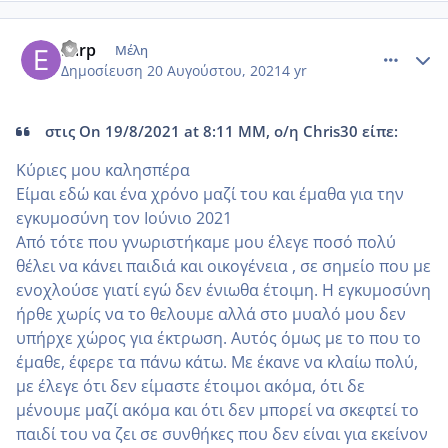
comment_1239422
Author stats
Earp
Μέλη
Δημοσίευση
20 Αυγούστου, 2021
4 yr
στις On 19/8/2021 at 8:11 ΜΜ, ο/η Chris30 είπε:
Κύριες μου καλησπέρα
Είμαι εδώ και ένα χρόνο μαζί του και έμαθα για την
εγκυμοσύνη τον Ιούνιο 2021
Από τότε που γνωριστήκαμε μου έλεγε ποσό πολύ
θέλει να κάνει παιδιά και οικογένεια , σε σημείο που με
ενοχλούσε γιατί εγώ δεν ένιωθα έτοιμη. Η εγκυμοσύνη
ήρθε χωρίς να το θελουμε αλλά στο μυαλό μου δεν
υπήρχε χώρος για έκτρωση. Αυτός όμως με το που το
έμαθε, έφερε τα πάνω κάτω. Με έκανε να κλαίω πολύ,
με έλεγε ότι δεν είμαστε έτοιμοι ακόμα, ότι δε
μένουμε μαζί ακόμα και ότι δεν μπορεί να σκεφτεί το
παιδί του να ζει σε συνθήκες που δεν είναι για εκείνον