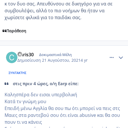
κ τον δυο σας. Απευθύνσου σε δικηγόρο για να σε
συμβουλέψει, αλλά το πιο νοήμων θα ήταν να
χωρίσετε φιλικά για το παιδάκι σας.
Παράθεση
comment_1239433
Author stats
Chris30
Δοκιμαστικά Μέλη
Δημοσίευση
21 Αυγούστου, 2021
4 yr
ΣΥΝΤΆΚΤΗΣ
στις πριν 4 ώρες, ο/η Earp είπε:
Καλησπέρα δεν εισαι υπερβολική
Κατά τν γνώμη μου
Επειδή μένω Αγγλία θα σου πω ότι μπορεί να πεις στς
Μαιες στα ραντεβού σου ότι είναι abusive και θα σου
πουν τι να κάνεις