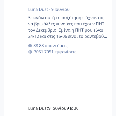
Luna Dust
·
9 Ιουνίου
Ξεκινάω αυτή τη συζήτηση ψάχνοντας
να βρω άλλες γυναίκες που έχουν ΠΗΤ
τον Δεκέμβριο. Εμένα η ΠΗΤ μου είναι
24/12 και στις 16/06 είναι το ραντεβού
της αυχενικής διαφάνειας. Έχω αρκετό
88 απαντήσεις
άγχος και οι μέρες δεν φαίνεται να
7051 εμφανίσεις
περνάνε με τίποτα.
Luna Dust
9 Ιουνίου
9 Ιουν