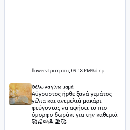
flowerv
Τρίτη στις 09:18 PM
%d ημ
Αύγουστος ήρθε ξανά γεμάτος γέλια και ανεμελιά μακάρι 
Θέλω να γίνω μαμά
Αύγουστος ήρθε ξανά γεμάτος
γέλια και ανεμελιά μακάρι
φεύγοντας να αφήσει το πιο
όμορφο δωράκι για την καθεμιά
🥰🍒🍉🏝️🏖️🥰