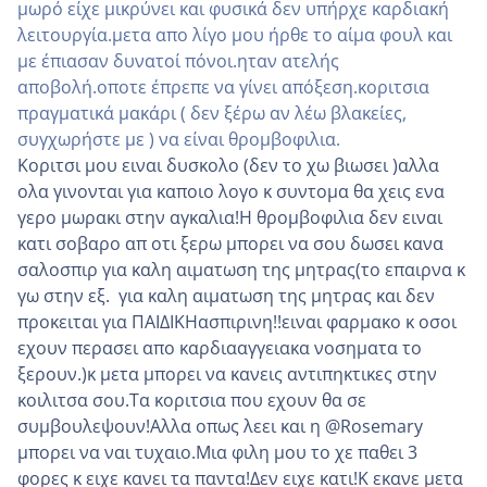
μωρό είχε μικρύνει και φυσικά δεν υπήρχε καρδιακή
λειτουργία.μετα απο λίγο μου ήρθε το αίμα φουλ και
με έπιασαν δυνατοί πόνοι.ηταν ατελής
αποβολή.οποτε έπρεπε να γίνει απόξεση.κοριτσια
πραγματικά μακάρι ( δεν ξέρω αν λέω βλακείες,
συγχωρήστε με ) να είναι θρομβοφιλια.
Κοριτσι μου ειναι δυσκολο (δεν το χω βιωσει )αλλα
ολα γινονται για καποιο λογο κ συντομα θα χεις ενα
γερο μωρακι στην αγκαλια!Η θρομβοφιλια δεν ειναι
κατι σοβαρο απ οτι ξερω μπορει να σου δωσει κανα
σαλοσπιρ για καλη αιματωση της μητρας(το επαιρνα κ
γω στην εξ. για καλη αιματωση της μητρας και δεν
προκειται για ΠΑΙΔΙΚΗασπιρινη!!ειναι φαρμακο κ οσοι
εχουν περασει απο καρδιααγγειακα νοσηματα το
ξερουν.)κ μετα μπορει να κανεις αντιπηκτικες στην
κοιλιτσα σου.Τα κοριτσια που εχουν θα σε
συμβουλεψουν!Αλλα οπως λεει και η @Rosemary
μπορει να ναι τυχαιο.Μια φιλη μου το χε παθει 3
φορες κ ειχε κανει τα παντα!Δεν ειχε κατι!Κ εκανε μετα