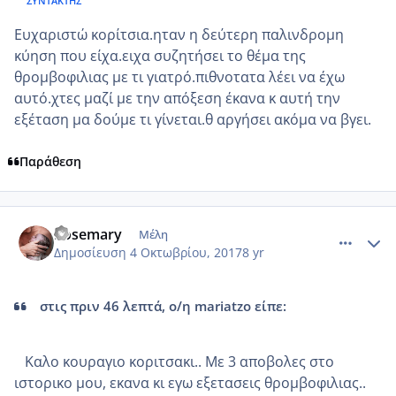
ΣΥΝΤΆΚΤΗΣ
Ευχαριστώ κορίτσια.ηταν η δεύτερη παλινδρομη
κύηση που είχα.ειχα συζητήσει το θέμα της
θρομβοφιλιας με τι γιατρό.πιθνοτατα λέει να έχω
αυτό.χτες μαζί με την απόξεση έκανα κ αυτή την
εξέταση μα δούμε τι γίνεται.θ αργήσει ακόμα να βγει.
Παράθεση
comment_992656
Author stats
Rosemary
Μέλη
Δημοσίευση
4 Οκτωβρίου, 2017
8 yr
στις πριν 46 λεπτά, ο/η mariatzo είπε:
Καλο κουραγιο κοριτσακι.. Με 3 αποβολες στο
ιστορικο μου, εκανα κι εγω εξετασεις θρομβοφιλιας..