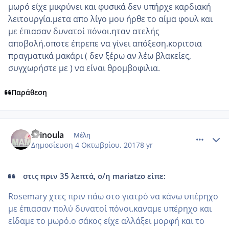
μωρό είχε μικρύνει και φυσικά δεν υπήρχε καρδιακή
λειτουργία.μετα απο λίγο μου ήρθε το αίμα φουλ και
με έπιασαν δυνατοί πόνοι.ηταν ατελής
αποβολή.οποτε έπρεπε να γίνει απόξεση.κοριτσια
πραγματικά μακάρι ( δεν ξέρω αν λέω βλακείες,
συγχωρήστε με ) να είναι θρομβοφιλια.
Παράθεση
comment_992673
Author stats
Krinoula
Μέλη
Δημοσίευση
4 Οκτωβρίου, 2017
8 yr
στις πριν 35 λεπτά, ο/η mariatzo είπε:
Rosemary χτες πριν πάω στο γιατρό να κάνω υπέρηχο
με έπιασαν πολύ δυνατοί πόνοι.καναμε υπέρηχο και
είδαμε το μωρό.ο σάκος είχε αλλάξει μορφή και το