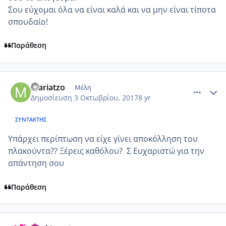
Σου εύχομαι όλα να είναι καλά και να μην είναι τίποτα
σπουδαίο!
Παράθεση
comment_992570
Author stats
mariatzo
Μέλη
Δημοσίευση
3 Οκτωβρίου, 2017
8 yr
ΣΥΝΤΆΚΤΗΣ
Υπάρχει περίπτωση να είχε γίνει αποκόλληση του
πλακούντα?? Ξέρεις καθόλου? Σ Ευχαριστώ για την
απάντηση σου
Παράθεση
comment_992573
Author stats