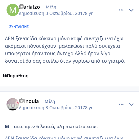
comment_992617
Author stats
mariatzo
Μέλη
Δημοσίευση
3 Οκτωβρίου, 2017
8 yr
ΣΥΝΤΆΚΤΗΣ
ΔΕΝ ξαναείδα κόκκινο μόνο καφέ συνεχίζω να έχω
ακόμα.οι πόνοι έχουν μαλακώσει πολύ.συνεχεια
υποφερτοι ήταν.τους άντεχα Αλλά ήταν λίγο
δυνατοί.θα σας στείλω όταν γυρίσω από το γιατρό.
Παράθεση
comment_992621
Author stats
Krinoula
Μέλη
Δημοσίευση
3 Οκτωβρίου, 2017
8 yr
στις πριν 6 λεπτά, ο/η mariatzo είπε:
ΔΕΝ ξαναείδα κόκκινο μόνο καφέ συνεχίζω να έχω