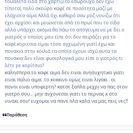
τουαλέτα είδα στο χαρτί(Στο εσώρουχο δεν έχω
τίποτα) πολύ σκούρο καφέ σε ποσότητα μαζί με
ελάχιστο αίμα Αλλά όχι καθαρό σαν ροζ.νονιζω ότι
έχει αρχίσει και μειώνεται από το πρωί που το είδα
αλλά υπάρχει ακόμα.θα πάω το απόγευμα να με δει ο
γιατρός ο οποίος μου είπε ότι δεν πειράζει για το
καφέ.κοριτσια είμαι τόσο αγχωμένη γιατί έχω και
πονακια στην κοιλιά τα οποία έχουν ισχύ.αυτα τα
πονακια δεν είναι φυσιολογικά μου είπε ο γιατρός.τι
λέτε ρε κορίτσια?
καλησπερα.το καφε αιμα δεν ειναι ανησυχητικο γιατι
ειναι παλιο αιμα .το κοκκινο ομως ειναι λιγακι . οι
πονοι ειναι υποφερτη? κατσε ξαπλα μεχρι να πας στον
γιατρο σου.. μην ανχονεσαι γιατι το περνας κ στο
νινακι σου! ευχομαι να πανε ολα καλα να μας πεις νες!!
Παράθεση