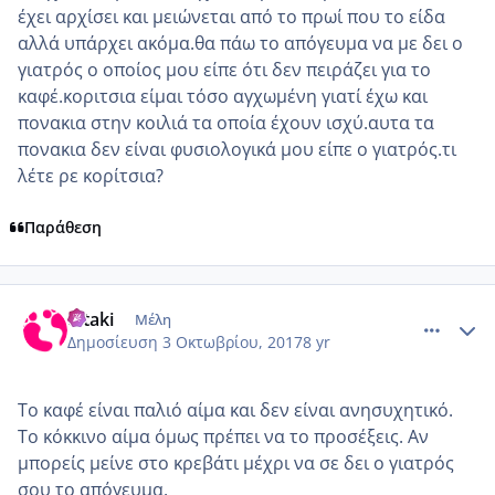
έχει αρχίσει και μειώνεται από το πρωί που το είδα
αλλά υπάρχει ακόμα.θα πάω το απόγευμα να με δει ο
γιατρός ο οποίος μου είπε ότι δεν πειράζει για το
καφέ.κοριτσια είμαι τόσο αγχωμένη γιατί έχω και
πονακια στην κοιλιά τα οποία έχουν ισχύ.αυτα τα
πονακια δεν είναι φυσιολογικά μου είπε ο γιατρός.τι
λέτε ρε κορίτσια?
Παράθεση
comment_992563
Author stats
ditaki
Μέλη
Δημοσίευση
3 Οκτωβρίου, 2017
8 yr
Το καφέ είναι παλιό αίμα και δεν είναι ανησυχητικό.
Το κόκκινο αίμα όμως πρέπει να το προσέξεις. Αν
μπορείς μείνε στο κρεβάτι μέχρι να σε δει ο γιατρός
σου το απόγευμα.