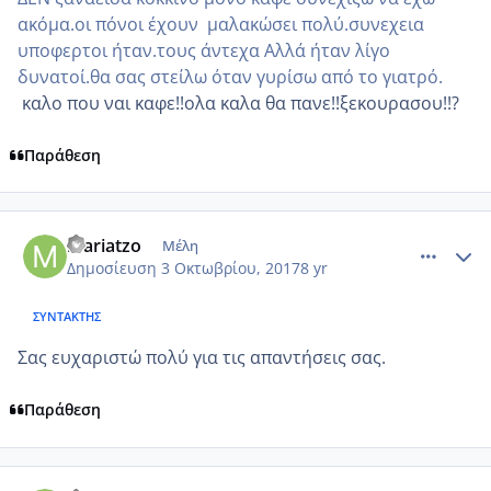
ακόμα.οι πόνοι έχουν μαλακώσει πολύ.συνεχεια
υποφερτοι ήταν.τους άντεχα Αλλά ήταν λίγο
δυνατοί.θα σας στείλω όταν γυρίσω από το γιατρό.
καλο που ναι καφε!!ολα καλα θα πανε!!ξεκουρασου!!?
Παράθεση
comment_992624
Author stats
mariatzo
Μέλη
Δημοσίευση
3 Οκτωβρίου, 2017
8 yr
ΣΥΝΤΆΚΤΗΣ
Σας ευχαριστώ πολύ για τις απαντήσεις σας.
Παράθεση
comment_992647
Author stats