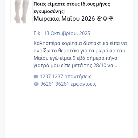
Ποιές είμαστε στους ίδιους μήνες
εγκυμοσύνης!
Μωράκια Μαΐου 2026 🌸🌻🌹
Elk
·
13 Οκτωβρίου, 2025
Καλησπέρα κορίτσια διστακτικά είπα να
ανοίξω το θεματάκι για τα μωράκια του
Μαΐου εγώ είμαι 9 εβδ σήμερα πήγα
γιατρό μου είπε μετά της 28/10 να
κλείσω ραντεβού για την αυχενική είναι
1237 απαντήσεις
καμιά άλλη κοπέλα να γεννάει Μάιο ;;
96261 εμφανίσεις