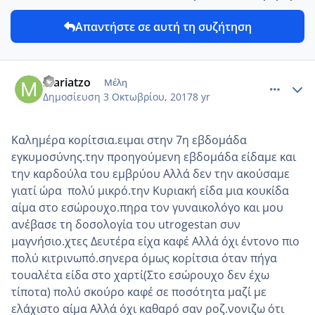
Απαντήστε σε αυτή τη συζήτηση
comment_992554
Author stats
mariatzo
Μέλη
Δημοσίευση
3 Οκτωβρίου, 2017
8 yr
Καλημέρα κορίτσια.ειμαι στην 7η εβδομάδα
εγκυμοσύνης.την προηγούμενη εβδομάδα είδαμε και
την καρδούλα του εμβρύου Αλλά δεν την ακούσαμε
γιατί ώρα πολύ μικρό.την Κυριακή είδα μια κουκίδα
αίμα στο εσώρουχο.πηρα τον γυναικολόγο και μου
ανέβασε τη δοσολογία του utrogestan συν
μαγνήσιο.χτες Δευτέρα είχα καφέ Αλλά όχι έντονο πιο
πολύ κιτρινωπό.σηνερα όμως κορίτσια όταν πήγα
τουαλέτα είδα στο χαρτί(Στο εσώρουχο δεν έχω
τίποτα) πολύ σκούρο καφέ σε ποσότητα μαζί με
ελάχιστο αίμα Αλλά όχι καθαρό σαν ροζ.νονιζω ότι