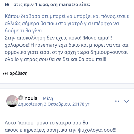
στις πριν 1 ώρα, ο/η mariatzo είπε:
Κάπου διάβασα ότι μπορεί να υπάρξει και πόνος.ετσι κ
αλλιώς σήμερα θα πάω στο γιατρό για υπέρηχο να
δούμε τι θα γίνει.
Στην αποκολληση δεν εχεις πονο!!!Μονο αιμα!!!
χαλαρωσε!!Η rosemary εχει δικιο και μπορει να ναι και
ορμονικο γιατι εισαι στην αρχη τωρα δημιουργουνται
ολα!!ο γιατρος σου θα σε δει και θα σου πει!!!
Παράθεση
comment_992595
Author stats
Krinoula
Μέλη
Δημοσίευση
3 Οκτωβρίου, 2017
8 yr
Αστο "καπου" μονο το γιατρο σου θα
ακους επηρεαζεις αρνητικα την ψυχολογια σου!!!!