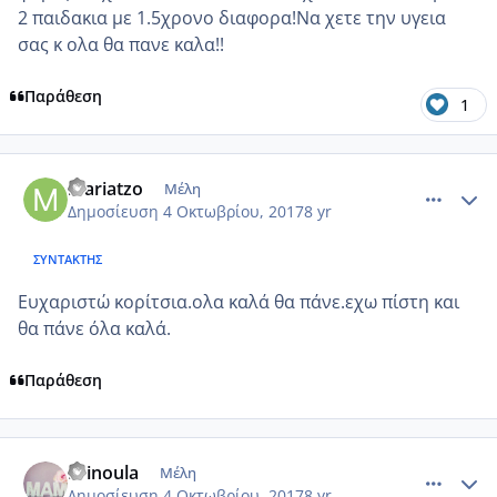
2 παιδακια με 1.5χρονο διαφορα!Να χετε την υγεια
σας κ ολα θα πανε καλα!!
Παράθεση
1
comment_992679
Author stats
mariatzo
Μέλη
Δημοσίευση
4 Οκτωβρίου, 2017
8 yr
ΣΥΝΤΆΚΤΗΣ
Ευχαριστώ κορίτσια.ολα καλά θα πάνε.εχω πίστη και
θα πάνε όλα καλά.
Παράθεση
comment_992681
Author stats
Krinoula
Μέλη
Δημοσίευση
4 Οκτωβρίου, 2017
8 yr