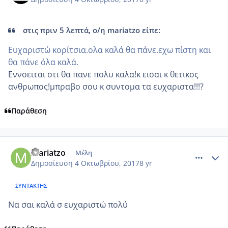
στις πριν 5 λεπτά, ο/η mariatzo είπε:
Ευχαριστώ κορίτσια.ολα καλά θα πάνε.εχω πίστη και
θα πάνε όλα καλά.
Εννοειται οτι θα πανε πολυ καλα!κ εισαι κ θετικος
ανθρωπος!μπραβο σου κ συντομα τα ευχαριστα!!!?
Παράθεση
comment_992689
Author stats
mariatzo
Μέλη
Δημοσίευση
4 Οκτωβρίου, 2017
8 yr
ΣΥΝΤΆΚΤΗΣ
Να σαι καλά σ ευχαριστώ πολύ