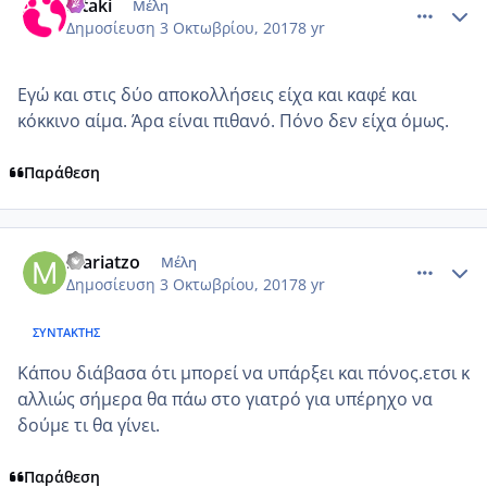
ditaki
Μέλη
Δημοσίευση
3 Οκτωβρίου, 2017
8 yr
Εγώ και στις δύο αποκολλήσεις είχα και καφέ και
κόκκινο αίμα. Άρα είναι πιθανό. Πόνο δεν είχα όμως.
Παράθεση
comment_992578
Author stats
mariatzo
Μέλη
Δημοσίευση
3 Οκτωβρίου, 2017
8 yr
ΣΥΝΤΆΚΤΗΣ
Κάπου διάβασα ότι μπορεί να υπάρξει και πόνος.ετσι κ
αλλιώς σήμερα θα πάω στο γιατρό για υπέρηχο να
δούμε τι θα γίνει.
Παράθεση