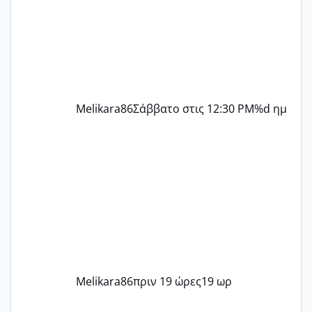
την επομενη μέρα και το ενδομήτριό
ήταν 11,1 χιλιοστά πολύ κα
Melikara86
Σάββατο στις 12:30 PM
%d ημ
Melikara86
πριν 19 ώρες
19 ωρ
Μωράκια Μαΐου 2026 🌸🌻🌹