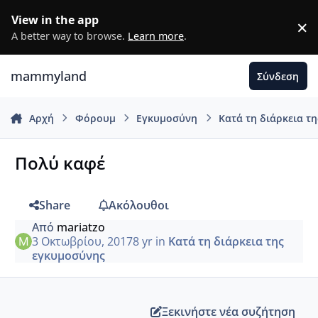
Μετάβαση σε περιεχόμενο
View in the app
×
D
A better way to browse.
Learn more
.
mammyland
Σύνδεση
Αρχή
Φόρουμ
Εγκυμοσύνη
Κατά τη διάρκεια τ
Πολύ καφέ
Share
Ακόλουθοι
Από
mariatzo
3 Οκτωβρίου, 2017
8 yr
in
Κατά τη διάρκεια της
εγκυμοσύνης
Ξεκινήστε νέα συζήτηση