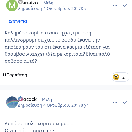
mariatzo
Μέλη
Δημοσίευση
4 Οκτωβρίου, 2017
8 yr
ΣΥΝΤΆΚΤΗΣ
Καλημέρα κορίτσια.δυστηχως η κύηση
παλλινδρρομησε.χτες το βράδυ έκανα την
απόξεση.συν του ότι έκανα και μια εξέταση για
θρομβοφιλια.εχετ ιδέα ρε κορίτσια? Είναι πολύ
σοβαρό αυτό?
Παράθεση
2
comment_992648
Author stats
peacock
Μέλη
Δημοσίευση
4 Οκτωβρίου, 2017
8 yr
Λυπάμαι πολυ κοριτσακι μου...
Ο γιατρός τι σου ειπε?