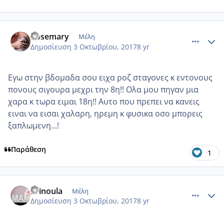
comment_992579
Author stats
Rosemary
Μέλη
Δημοσίευση
3 Οκτωβρίου, 2017
8 yr
Εγω στην βδομαδα σου ειχα ροζ σταγονες κ εντονους
πονους σιγουρα μεχρι την 8η!! Ολα μου πηγαν μια
χαρα κ τωρα ειμαι 18η!! Αυτο που πρεπει να κανεις
ειναι να εισαι χαλαρη, ηρεμη κ φυσικα οσο μπορεις
ξαπλωμενη...!
Παράθεση
1
comment_992593
Author stats
Krinoula
Μέλη
Δημοσίευση
3 Οκτωβρίου, 2017
8 yr