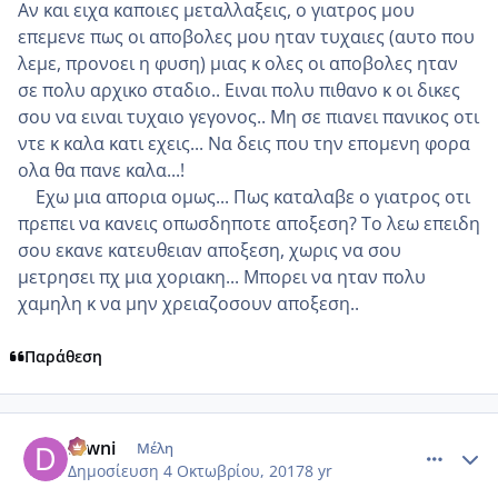
Αν και ειχα καποιες μεταλλαξεις, ο γιατρος μου
επεμενε πως οι αποβολες μου ηταν τυχαιες (αυτο που
λεμε, προνοει η φυση) μιας κ ολες οι αποβολες ηταν
σε πολυ αρχικο σταδιο.. Ειναι πολυ πιθανο κ οι δικες
σου να ειναι τυχαιο γεγονος.. Μη σε πιανει πανικος οτι
ντε κ καλα κατι εχεις... Να δεις που την επομενη φορα
ολα θα πανε καλα...!
Εχω μια απορια ομως... Πως καταλαβε ο γιατρος οτι
πρεπει να κανεις οπωσδηποτε αποξεση? Το λεω επειδη
σου εκανε κατευθειαν αποξεση, χωρις να σου
μετρησει πχ μια χοριακη... Μπορει να ηταν πολυ
χαμηλη κ να μην χρειαζοσουν αποξεση..
Παράθεση
comment_992660
Author stats
Diwni
Μέλη
Δημοσίευση
4 Οκτωβρίου, 2017
8 yr