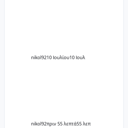
nikol92
10 Ιουλίου
10 Ιουλ
nikol92
πριν 55 λεπτά
55 λεπ