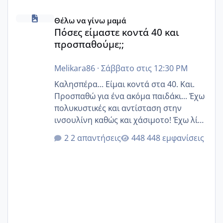
Πόσες είμαστε κοντά 40 και προσπαθούμε;;
Θέλω να γίνω μαμά
Πόσες είμαστε κοντά 40 και
προσπαθούμε;;
Melikara86
·
Σάββατο στις 12:30 PM
Καλησπέρα... Είμαι κοντά στα 40. Και.
Προσπαθώ για ένα ακόμα παιδάκι... Έχω
πολυκυστικές και αντίσταση στην
ινσουλίνη καθώς και χάσιμοτο! Έχω λίγα
κιλά παραπάνω και όσο κ αν προσπαθώ
2 απαντήσεις
448 εμφανίσεις
δεν χάνω εύκολα! Προσπαθώ για ακόμη
ένα παιδί εδώ και 1,5 χρόνο! Θέλετε να
γράψετε όσες κοπέλες είστε σε
παρόμοια φάση;; Αυτή την στιγμή έχω
δύο χαμένους κύκλους δεν έχω έρθει
περίοδο αυτό τον μήνα περίμενα 20 δεν
ήρθα απλά είδα λίγα ροζ έκανα υπέρηχο