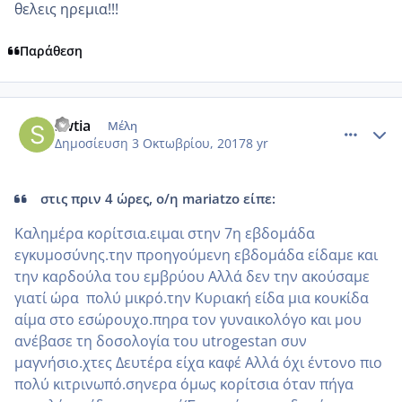
θελεις ηρεμια!!!
Παράθεση
comment_992608
Author stats
swtia
Μέλη
Δημοσίευση
3 Οκτωβρίου, 2017
8 yr
στις πριν 4 ώρες, ο/η mariatzo είπε:
Καλημέρα κορίτσια.ειμαι στην 7η εβδομάδα
εγκυμοσύνης.την προηγούμενη εβδομάδα είδαμε και
την καρδούλα του εμβρύου Αλλά δεν την ακούσαμε
γιατί ώρα πολύ μικρό.την Κυριακή είδα μια κουκίδα
αίμα στο εσώρουχο.πηρα τον γυναικολόγο και μου
ανέβασε τη δοσολογία του utrogestan συν
μαγνήσιο.χτες Δευτέρα είχα καφέ Αλλά όχι έντονο πιο
πολύ κιτρινωπό.σηνερα όμως κορίτσια όταν πήγα