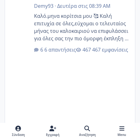
Demy93
·
Δευτέρα στις 08:39 AM
Καλό.μηνα κορίτσια μου 🥰 Καλή
επιτυχία σε όλες,εύχομαι ο τελευταίος
μήνας του καλοκαιριού να επιφυλάσσει
για όλες σας την πιο όμορφη έκπληξη 🧿
@Elk @Melikara86 @Παρασκευαιδου
6 απαντήσεις
467 εμφανίσεις
@Zenia z @melitiniღ @Christi.D.
@flowerv @Riaa @Ngsofia
Σύνδεση
Εγγραφή
Αναζήτηση
Menu