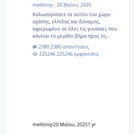
melitiniღ
·
20 Μαίου, 2025
Καλωσορίσατε σε αυτόν τον χώρο
αγάπης, ελπίδας και δύναμης,
αφιερωμένο σε όλες τις γυναίκες που
κάνουν το μεγάλο βήμα προς τη
μητρότητα μέσω εξωσωματικής το 2025.
2380 απαντήσεις
Εδώ θα μοιραστούμε αγωνίες, χαρές,
225246 εμφανίσεις
εμπειρίες και κάθε μικρή ή μεγάλη
στιγμή αυτού του ξεχωριστού ταξιδιού.
Καμία δεν είναι μόνη – όλες μαζί
μπορούμε να στηρίξουμε η μία την
άλλη, να δώσουμε κουράγιο στις
δύσκολες στιγμές και να γιορτάσουμε
τις μικρές και μεγάλες νίκες. Είτε είστε
στο στάδιο της προετοιμασίας, είτε
ετοιμάζεστε
melitiniღ
20 Μαίου, 2025
1 yr