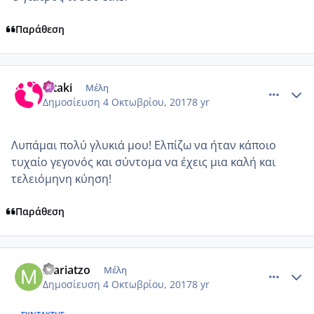
Παράθεση
comment_992651
Author stats
ditaki
Μέλη
Δημοσίευση
4 Οκτωβρίου, 2017
8 yr
Λυπάμαι πολύ γλυκιά μου! Ελπίζω να ήταν κάποιο
τυχαίο γεγονός και σύντομα να έχεις μια καλή και
τελειόμηνη κύηση!
Παράθεση
comment_992653
Author stats
mariatzo
Μέλη
Δημοσίευση
4 Οκτωβρίου, 2017
8 yr