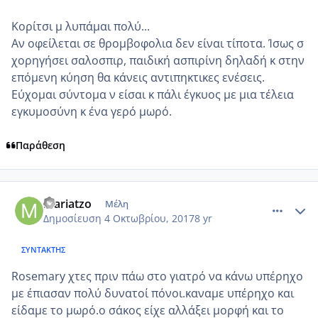
Κορίτσι μ λυπάμαι πολύ...
Αν οφείλεται σε θρομβοφολια δεν είναι τίποτα. Ίσως σ
χορηγήσει σαλοσπιρ, παιδική ασπιρίνη δηλαδή κ στην
επόμενη κύηση θα κάνεις αντιπηκτικες ενέσεις.
Εύχομαι σύντομα ν είσαι κ πάλι έγκυος με μια τέλεια
εγκυμοσύνη κ ένα γερό μωρό.
Παράθεση
comment_992667
Author stats
mariatzo
Μέλη
Δημοσίευση
4 Οκτωβρίου, 2017
8 yr
ΣΥΝΤΆΚΤΗΣ
Rosemary χτες πριν πάω στο γιατρό να κάνω υπέρηχο
με έπιασαν πολύ δυνατοί πόνοι.καναμε υπέρηχο και
είδαμε το μωρό.ο σάκος είχε αλλάξει μορφή και το