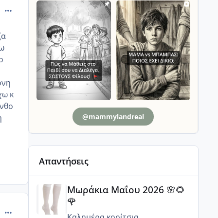
comment_991476
ζα
χω
ο
ονη
χω κ
ινθο
@mammylandreal
η
Απαντήσεις
Μωράκια Μαΐου 2026 🌸🌻🌹
Μωράκια Μαΐου 2026 🌸🌻
🌹
comment_991498
Καλημέρα κορίτσια