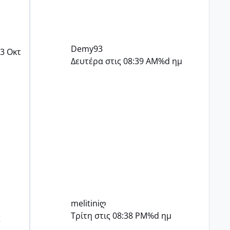
Demy93
3 Οκτ
Δευτέρα στις 08:39 AM
%d ημ
melitiniღ
Τρίτη στις 08:38 PM
%d ημ
ς