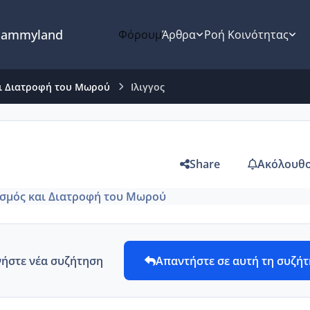
ammyland
Φόρουμ
Άρθρα
Ροή Κοινότητας
ι Διατροφή του Μωρού
Ιλιγγος
Share
Ακόλουθο
σμός και Διατροφή του Μωρού
νήστε νέα συζήτηση
Απαντήστε σε αυτή τη συζή