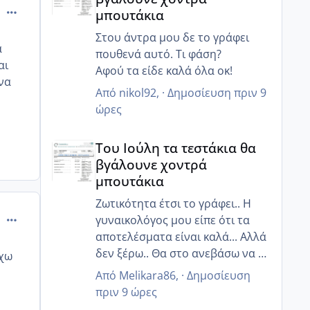
πήγα εχτές παράγγειλα και της
comment_991510
μπουτάκια
τούρτες τα έχω κανονίσει όλα
περιμένουν πως και πως 😂
Στου άντρα μου δε το γράφει
α
πουθενά αυτό. Τι φάση?
αι
Αφού τα είδε καλά όλα οκ!
να
Από
nikol92
, ·
Δημοσίευση
πριν 9
ώρες
Του Ιούλη τα τεστάκια θα βγάλουνε χοντρά μπουτά
Του Ιούλη τα τεστάκια θα
βγάλουνε χοντρά
μπουτάκια
Ζωτικότητα έτσι το γράφει.. Η
comment_991517
γυναικολόγος μου είπε ότι τα
αποτελέσματα είναι καλά... Αλλά
δεν ξέρω.. Θα στο ανεβάσω να το
εχω
δεις κ εσύ
Από
Melikara86
, ·
Δημοσίευση
πριν 9 ώρες