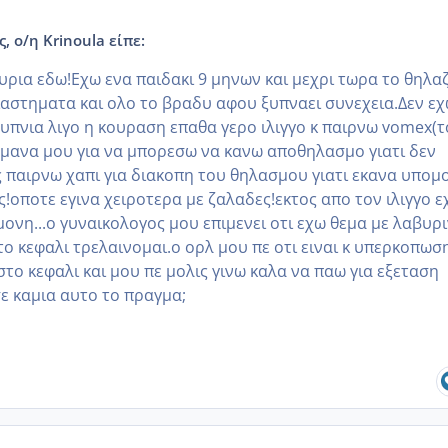
, ο/η Krinoula είπε:
ουρια εδω!Εχω ενα παιδακι 9 μηνων και μεχρι τωρα το θηλα
ιαστηματα και ολο το βραδυ αφου ξυπναει συνεχεια.Δεν ε
αυπνια λιγο η κουραση επαθα γερο ιλιγγο κ παιρνω vomex(τ
 μανα μου για να μπορεσω να κανω αποθηλασμο γιατι δεν
 παιρνω χαπι για διακοπη του θηλασμου γιατι εκανα υπομ
ς!οποτε εγινα χειροτερα με ζαλαδες!εκτος απο τον ιλιγγο ε
ονη...ο γυναικολογος μου επιμενει οτι εχω θεμα με λαβυρ
το κεφαλι τρελαινομαι.ο ορλ μου πε οτι ειναι κ υπερκοπωσ
στο κεφαλι και μου πε μολις γινω καλα να παω για εξεταση
ε καμια αυτο το πραγμα;