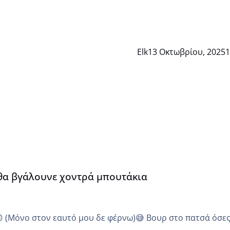
Elk
13 Οκτωβρίου, 2025
1
α
 θα βγάλουνε χοντρά μπουτάκια
😜 (Μόνο στον εαυτό μου δε φέρνω)😅 Βουρ στο πατσά όσε