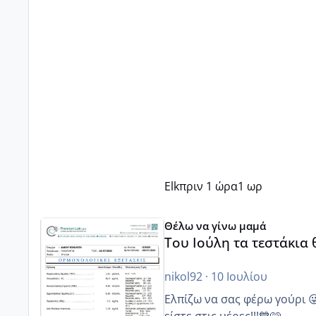
Elk
πριν 1 ώρα
1 ωρ
Του Ιούλη τα τεστάκια θα βγάλουνε χοντρά μπουτάκι
Θέλω να γίνω μαμά
Του Ιούλη τα τεστάκια
nikol92
·
10 Ιουλίου
Ελπίζω να σας φέρω γούρι 