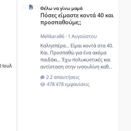
Πόσες είμαστε κοντά 40 και προσπαθούμε;;
Θέλω να γίνω μαμά
Πόσες είμαστε κοντά 40 και
προσπαθούμε;;
Melikara86
·
1 Αυγούστου
Καλησπέρα... Είμαι κοντά στα 40.
Και. Προσπαθώ για ένα ακόμα
παιδάκι... Έχω πολυκυστικές και
0 Ιουλ
αντίσταση στην ινσουλίνη καθώς
και χάσιμοτο! Έχω λίγα κιλά
2 απαντήσεις
παραπάνω και όσο κ αν
478 εμφανίσεις
προσπαθώ δεν χάνω εύκολα!
Προσπαθώ για ακόμη ένα παιδί
εδώ και 1,5 χρόνο! Θέλετε να
γράψετε όσες κοπέλες είστε σε
παρόμοια φάση;; Αυτή την
στιγμή έχω δύο χαμένους
κύκλους δεν έχω έρθει περίοδο