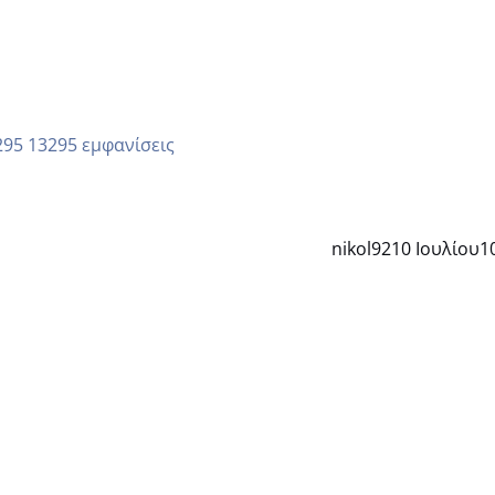
13295 εμφανίσεις
nikol92
10 Ιουλίου
1