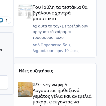
Του Ιούλη τα τεστάκια θα βγάλουνε χοντρά μπουτά
Του Ιούλη τα τεστάκια θα
βγάλουνε χοντρά
μπουτάκια
1
Αχ αυτα τα ταγκ με τρελαίνουν
πραγματικά χαίρομαι
τοοοοσοοο πολυ
Από
Παρασκευαιδου
, ·
ρα
Δημοσίευση
πριν 10 ώρες
Νέες συζητήσεις
Αύγουστος ήρθε ξανά γεμάτος γέλια και ανεμελιά μ
Θέλω να γίνω μαμά
Αύγουστος ήρθε ξανά
γεμάτος γέλια και ανεμελιά
μακάρι φεύγοντας να