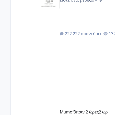
είστε στις μέρες!!!💙🩷
222 απαντήσεις
Mumof3
πριν 2 ώρες
2 ωρ