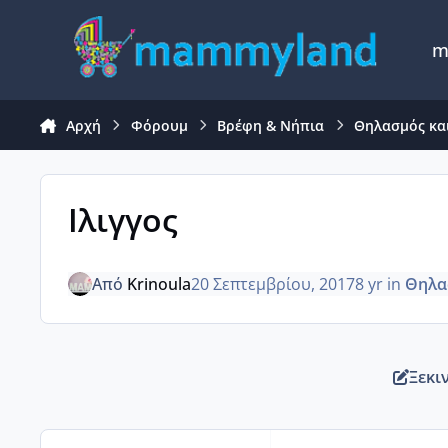
Μετάβαση σε περιεχόμενο
m
Αρχή
Φόρουμ
Βρέφη & Νήπια
Θηλασμός κα
Ιλιγγος
Από
Krinoula
20 Σεπτεμβρίου, 2017
8 yr
in
Θηλα
Ξεκι