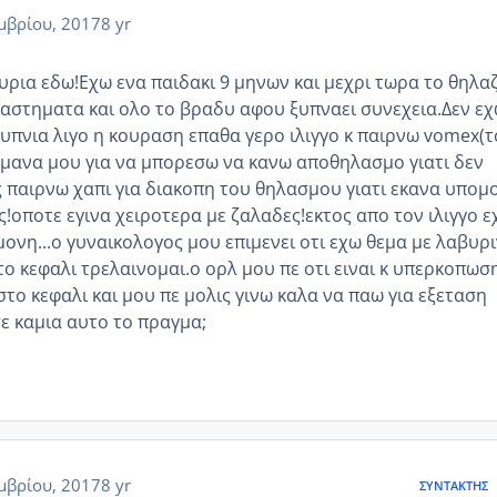
μβρίου, 2017
8 yr
ουρια εδω!Εχω ενα παιδακι 9 μηνων και μεχρι τωρα το θηλα
ιαστηματα και ολο το βραδυ αφου ξυπναει συνεχεια.Δεν ε
αυπνια λιγο η κουραση επαθα γερο ιλιγγο κ παιρνω vomex(τ
 μανα μου για να μπορεσω να κανω αποθηλασμο γιατι δεν
 παιρνω χαπι για διακοπη του θηλασμου γιατι εκανα υπομ
ς!οποτε εγινα χειροτερα με ζαλαδες!εκτος απο τον ιλιγγο ε
ονη...ο γυναικολογος μου επιμενει οτι εχω θεμα με λαβυρ
το κεφαλι τρελαινομαι.ο ορλ μου πε οτι ειναι κ υπερκοπωσ
στο κεφαλι και μου πε μολις γινω καλα να παω για εξεταση
ε καμια αυτο το πραγμα;
μβρίου, 2017
8 yr
ΣΥΝΤΆΚΤΗΣ