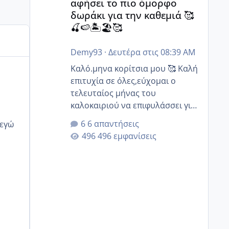
αφήσει το πιο όμορφο
δωράκι για την καθεμιά 🥰
🍒🍉🏝️🏖️🥰
Demy93
·
Δευτέρα στις 08:39 AM
Καλό.μηνα κορίτσια μου 🥰 Καλή
επιτυχία σε όλες,εύχομαι ο
τελευταίος μήνας του
καλοκαιριού να επιφυλάσσει για
όλες σας την πιο όμορφη
6 απαντήσεις
έκπληξη 🧿 @Elk @Melikara86
496 εμφανίσεις
@Παρασκευαιδου @Zenia z
@melitiniღ @Christi.D. @flowerv
@Riaa @Ngsofia