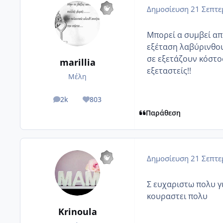
Δημοσίευση
21 Σεπτε
Μπορεί α συμβεί απ
εξέταση λαβύρινθου 
σε εξετάζουν κόστο
marillia
εξεταστείς!!
Μέλη
2k
803
posts
Reputation
Παράθεση
Δημοσίευση
21 Σεπτε
Σ ευχαριστω πολυ γι
κουραστει πολυ
Krinoula