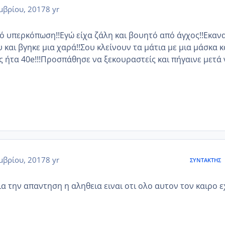
μβρίου, 2017
8 yr
ό υπερκόπωση!!Εγώ είχα ζάλη και βουητό από άγχος!!Εκαν
και βγηκε μια χαρά!!Σου κλείνουν τα μάτια με μια μάσκα κ
ς ήτα 40e!!!Προσπάθησε να ξεκουραστείς και πήγαινε μετά 
μβρίου, 2017
8 yr
ΣΥΝΤΆΚΤΗΣ
α την απαντηση η αληθεια ειναι οτι ολο αυτον τον καιρο 