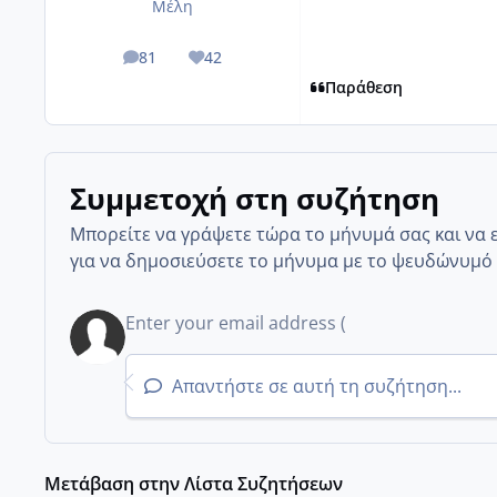
Μέλη
81
42
posts
Reputation
Παράθεση
Συμμετοχή στη συζήτηση
Μπορείτε να γράψετε τώρα το μήνυμά σας και να 
για να δημοσιεύσετε το μήνυμα με το ψευδώνυμό 
Απαντήστε σε αυτή τη συζήτηση...
Μετάβαση στην Λίστα Συζητήσεων