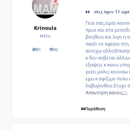
στις πριν 11 ώρες
Γεια σας,ειμαι καιν
Krinoula
πρωι και στα μεσοδ
Μέλη
βοηθεια και λιγο η 
παιδι το αφησα στη
81
42
αντεχω αλλο)Επισης
posts
Reputation
κ δεν κοβεται αλλιω
εξαψεις κ κανω υπομ
γιατι μολις κουναω 
εχω κ σφιξιμο πισω 
λαβυρινθου.Ετυχε σ
Απαντηση κανεις;;;;
Παράθεση