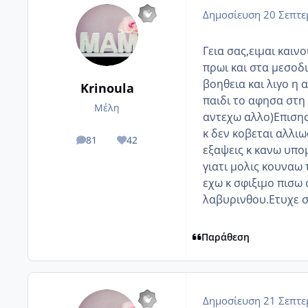
Δημοσίευση
20 Σεπτε
Γεια σας,ειμαι καιν
πρωι και στα μεσοδ
βοηθεια και λιγο η 
Krinoula
παιδι το αφησα στη
Μέλη
αντεχω αλλο)Επισης
κ δεν κοβεται αλλιω
81
42
posts
Reputation
εξαψεις κ κανω υπομ
γιατι μολις κουναω 
εχω κ σφιξιμο πισω 
λαβυρινθου.Ετυχε σ
Παράθεση
Δημοσίευση
21 Σεπτε