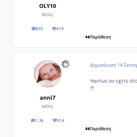
OLY10
Μέλη
835
419
posts
Reputation
Παράθεση
Δημοσίευση
14 Σεπτε
παντως αν εχετε στ
!!!
anni7
Μέλη
1.3k
514
posts
Reputation
Παράθεση