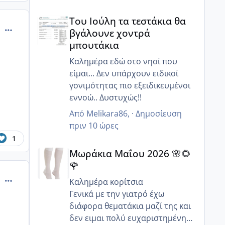
την παραλία. Ελπίζω να κάνει
θέμα με θυρεοειδή, και απο το
Του Ιούλη τα τεστάκια θα βγάλουνε χοντρά μπουτά
ωραίο καιρό.
πρώτο τρίμηνο έχει πέσει πολύ η
Του Ιούλη τα τεστάκια θα
τιμή. Η ενδοκρινολόγος βέβαια
comment_990991
βγάλουνε χοντρά
μου είπε ότι δεν έχω κάποιο
μπουτάκια
πρόβλημα, είναι λόγω
εγκυμοσύνης - κάναμε κι
Καλημέρα εδώ στο νησί που
επόμενο τσεκ στον 5ο μήνα,
είμαι... Δεν υπάρχουν ειδικοί
αλλά προβληματίζομαι γιατί δεν
γονιμότητας πιο εξειδικευμένοι
παίρνω πολύ βάρος όπως νόμιζα
εννοώ.. Δυστυχώς!!
:/
Από
Melikara86
, ·
Δημοσίευση
πριν 10 ώρες
1
Μωράκια Μαΐου 2026 🌸🌻🌹
Μωράκια Μαΐου 2026 🌸🌻
🌹
comment_990992
Καλημέρα κορίτσια
Γενικά με την γιατρό έχω
διάφορα θεματάκια μαζί της και
δεν ειμαι πολύ ευχαριστημένη