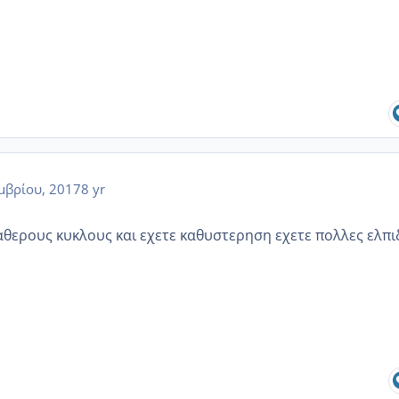
μβρίου, 2017
8 yr
αθερους κυκλους και εχετε καθυστερηση εχετε πολλες ελπι