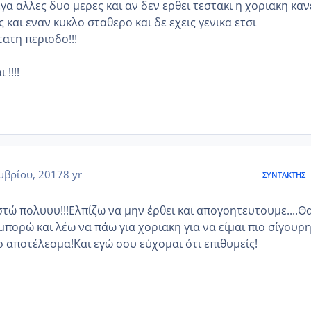
γα αλλες δυο μερες και αν δεν ερθει τεστακι η χοριακη καν
ις και εναν κυκλο σταθερο και δε εχεις γενικα ετσι
ατη περιοδο!!!
!!!!
μβρίου, 2017
8 yr
ΣΥΝΤΆΚΤΗΣ
τώ πολυυυ!!!Ελπίζω να μην έρθει και απογοητευτουμε....Θ
πορώ και λέω να πάω για χοριακη για να είμαι πιο σίγουρ
το αποτέλεσμα!Και εγώ σου εύχομαι ότι επιθυμείς!