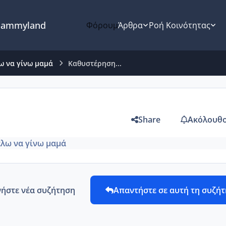
ammyland
Φόρουμ
Άρθρα
Ροή Κοινότητας
ω να γίνω μαμά
Καθυστέρηση...
Share
Ακόλουθο
λω να γίνω μαμά
νήστε νέα συζήτηση
Απαντήστε σε αυτή τη συζή