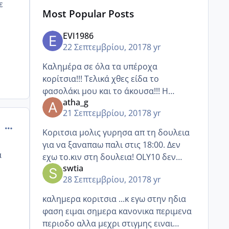
ε
Most Popular Posts
ΕVI1986
22 Σεπτεμβρίου, 2017
8 yr
Καλημέρα σε όλα τα υπέροχα
κορίτσια!!! Τελικά χθες είδα το
φασολάκι μου και το άκουσα!!! Η
atha_g
ανακούφιση που ένιωσα δεν υπήρχε!
21 Σεπτεμβρίου, 2017
8 yr
Με διαβεβαίωσε οτι είναι ενδομήτριο
comment_990951
και όσο πρέπει να είναι για την 7η εβδο
Κοριτσια μολις γυρησα απ τη δουλεια
για να ξαναπαω παλι στις 18:00. Δεν
α
εχω το.κιν στη δουλεια! OLY10 δεν
η
swtia
ξερω αν τογραψα κ καλα...σημερα
28 Σεπτεμβρίου, 2017
8 yr
περιμενω κ καθε φορα που ειναι να
παω τουαλετα φοβαμαι μην την
καλημερα κοριτσια ...κ εγω στην ηδια
φαση ειμαι σημερα κανονικα περιμενα
περιοδο αλλα μεχρι στιγμης ειναι