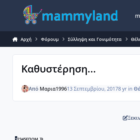
Μετάβαση σε περιεχόμενο
m
Αρχή
Φόρουμ
Σύλληψη και Γονιμότητα
Θέλ
Καθυστέρηση...
Από
Μαρια1996
13 Σεπτεμβρίου, 2017
8 yr
in
Θέ
Ξεκι
LAST PAGE
1
2
3
4
5
ΕΠΌΜ.