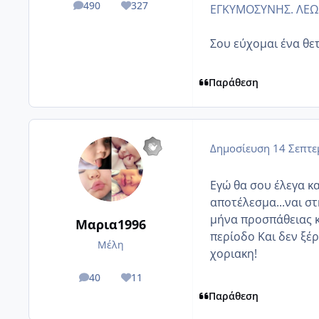
490
327
ΕΓΚΥΜΟΣΥΝΗΣ. ΛΕΩ Ν
posts
Reputation
Σου εύχομαι ένα θετ
Παράθεση
Δημοσίευση
14 Σεπτε
Εγώ θα σου έλεγα κα
αποτέλεσμα...ναι σ
μήνα προσπάθειας κ
Μαρια1996
περίοδο Και δεν ξέρ
Μέλη
χοριακη!
40
11
posts
Reputation
Παράθεση