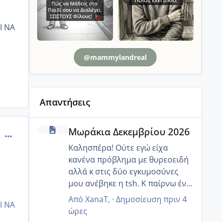
Ι ΝΑ
@mammylandreal
Απαντήσεις
Μωράκια Δεκεμβρίου 2026
Μωράκια Δεκεμβρίου 2026
comment_990971
Καλησπέρα! Ούτε εγώ είχα
κανένα πρόβλημα με θυρεοειδή
αλλά κ στις δύο εγκυμοσύνες
μου ανέβηκε η tsh. Κ παίρνω ένα
χάπι (t4) το οποίο το σταματαω
Από
XanaT
, ·
Δημοσίευση
πριν 4
Ι ΝΑ
μόλις γεννήσω .
ώρες
Αφού έχεις μιλήσει με