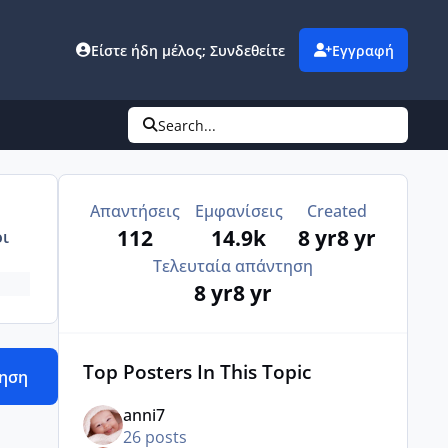
Είστε ήδη μέλος; Συνδεθείτε
Εγγραφή
Search...
Απαντήσεις
Εμφανίσεις
Created
112
14.9k
8 yr
8 yr
ι
Τελευταία απάντηση
8 yr
8 yr
Top Posters In This Topic
τηση
anni7
26 posts