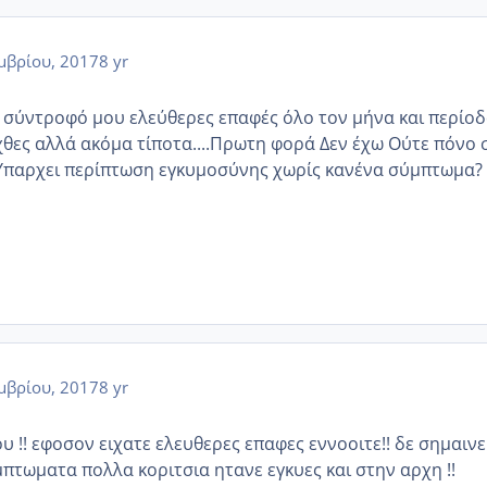
μβρίου, 2017
8 yr
ον σύντροφό μου ελεύθερες επαφές όλο τον μήνα και περίο
χθες αλλά ακόμα τίποτα....Πρωτη φορά Δεν έχω Ούτε πόνο 
.Υπαρχει περίπτωση εγκυμοσύνης χωρίς κανένα σύμπτωμα?
μβρίου, 2017
8 yr
 !! εφοσον ειχατε ελευθερες επαφες εννοοιτε!! δε σημαινε
υμπτωματα πολλα κοριτσια ητανε εγκυες και στην αρχη !!