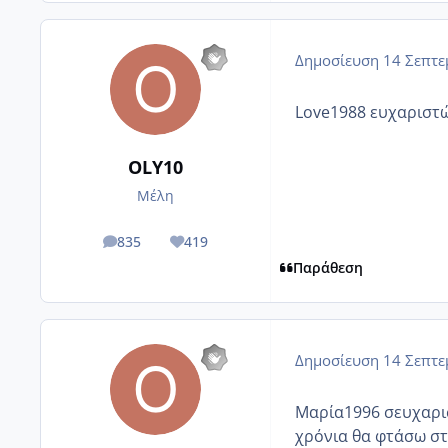
Δημοσίευση
14 Σεπτε
Love1988 ευχαριστώ 
OLY10
Μέλη
835
419
posts
Reputation
Παράθεση
Δημοσίευση
14 Σεπτε
Μαρία1996 σευχαριστ
χρόνια θα φτάσω στο