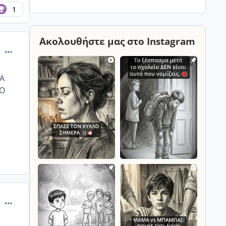
αφαντη .!! απο συμτωματα εχω πριξιμο
1
κοιλιας συχνοουρια κ πεινα..ειχα ξανα
μεινει εγκυος πριν
Ακολουθήστε μας στο Instagram
comment_990955
ΙΑ
ΡΟ
comment_990956