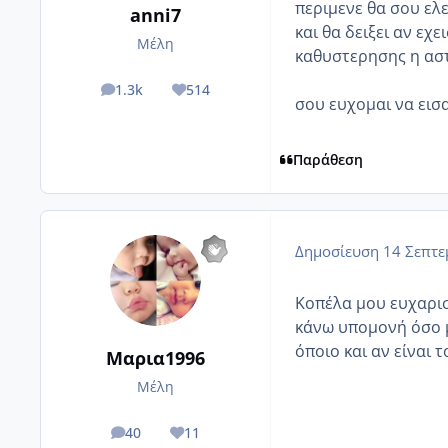
περιμενε θα σου ελε
anni7
και θα δειξει αν εχε
Μέλη
καθυστερησης η αστ
1.3k
514
posts
Reputation
σου ευχομαι να εισαι 
Παράθεση
Δημοσίευση
14 Σεπτε
Κοπέλα μου ευχαρισ
κάνω υπομονή όσο μ
όποιο και αν είναι 
Μαρια1996
Μέλη
40
11
posts
Reputation