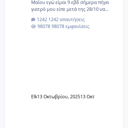
Μαΐου εγώ είμαι 9 εβδ σήμερα πήγα
γιατρό μου είπε μετά της 28/10 να
κλείσω ραντεβού για την αυχενική είναι
1242 απαντήσεις
καμιά άλλη κοπέλα να γεννάει Μάιο ;;
98078 εμφανίσεις
Elk
13 Οκτωβρίου, 2025
13 Οκτ