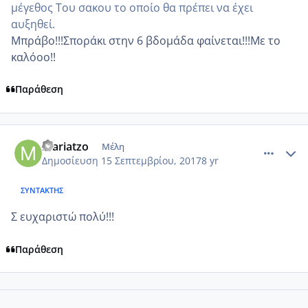
μέγεθος Του σακου το οποίο θα πρέπει να έχει
αυξηθεί.
Μπράβο!!!Σποράκι στην 6 βδομάδα φαίνεται!!!Με το
καλόοο!!
Παράθεση
comment_991058
Author stats
mariatzo
Μέλη
Δημοσίευση
15 Σεπτεμβρίου, 2017
8 yr
ΣΥΝΤΆΚΤΗΣ
Σ ευχαριστώ πολύ!!!
Παράθεση