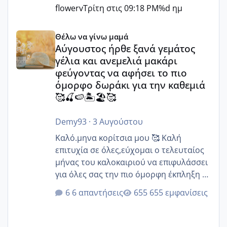
flowerv
Τρίτη στις 09:18 PM
%d ημ
Αύγουστος ήρθε ξανά γεμάτος γέλια και ανεμελιά μακάρι 
Θέλω να γίνω μαμά
Αύγουστος ήρθε ξανά γεμάτος
γέλια και ανεμελιά μακάρι
φεύγοντας να αφήσει το πιο
όμορφο δωράκι για την καθεμιά
🥰🍒🍉🏝️🏖️🥰
Demy93
·
3 Αυγούστου
Καλό.μηνα κορίτσια μου 🥰 Καλή
επιτυχία σε όλες,εύχομαι ο τελευταίος
μήνας του καλοκαιριού να επιφυλάσσει
για όλες σας την πιο όμορφη έκπληξη 🧿
@Elk @Melikara86 @Παρασκευαιδου
6 απαντήσεις
655 εμφανίσεις
@Zenia z @melitiniღ @Christi.D.
@flowerv @Riaa @Ngsofia