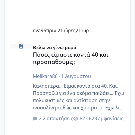
eva96
πριν 21 ώρες
21 ωρ
Πόσες είμαστε κοντά 40 και προσπαθούμε;;
Θέλω να γίνω μαμά
Πόσες είμαστε κοντά 40 και
προσπαθούμε;;
Melikara86
·
1 Αυγούστου
Καλησπέρα... Είμαι κοντά στα 40. Και.
Προσπαθώ για ένα ακόμα παιδάκι... Έχω
πολυκυστικές και αντίσταση στην
ινσουλίνη καθώς και χάσιμοτο! Έχω λίγα
κιλά παραπάνω και όσο κ αν προσπαθώ
2 απαντήσεις
623 εμφανίσεις
δεν χάνω εύκολα! Προσπαθώ για ακόμη
ένα παιδί εδώ και 1,5 χρόνο! Θέλετε να