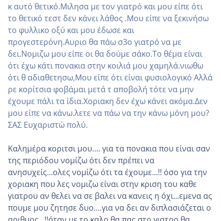
κ αυτό θετικό.Μιλησα με τον γιατρό και μου είπε ότι
το θετικό τεστ δεν κάνει λάθος .Μου είπε να ξεκινήσω
το φυλλικο οξύ και μου έδωσε και
προγεστερόνη.Αυριο θα πάω σ3ο γιατρό να με
δει.Νομιζω μου είπε οι θα δούμε σάκο.Το θέμα είναι
ότι έχω κάτι πονακια στην κοιλιά μου χαμηλά.νιωθω
ότι θ αδιαθετησω,Μου είπε ότι είναι φυσιολογικό Αλλά
ρε κορίτσια φοβάμαι μετά τ αποβολή τότε να μην
έχουμε πάλι τα ίδια.Χοριακη δεν έχω κάνει ακόμα.Δεν
μου είπε να κάνω.λετε να πάω να την κάνω μόνη μου?
ΣΑΣ Ευχαριστώ πολύ.
Καλημέρα κοριτσι μου.... για τα πονακια που είναι σαν
της περιόδου νομίζω ότι δεν πρέπει να
ανησυχείς...ολες νομίζω ότι τα έχουμε...!! όσο για την
χοριακη που λες νομιζω είναι στην κριση του καθε
γιατρου αν θελει να σε βαλει να κανεις η όχι...εμενα ας
πουμε μου ζητησε δυο....για να δει αν διπλασιάζεται ο
αριθμος...!!όταν με το καλο θα πας στο γιατρο θα