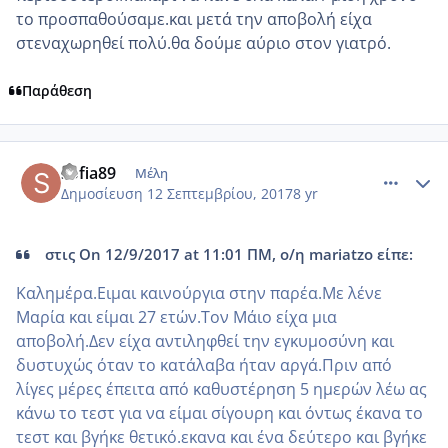
το προσπαθούσαμε.και μετά την αποβολή είχα
στεναχωρηθεί πολύ.θα δούμε αύριο στον γιατρό.
Παράθεση
comment_990794
Author stats
sofia89
Μέλη
Δημοσίευση
12 Σεπτεμβρίου, 2017
8 yr
στις On ‎12‎/‎9‎/‎2017 at 11:01 ΠΜ, ο/η mariatzo είπε:
Καλημέρα.Ειμαι καινούργια στην παρέα.Με λένε
Μαρία και είμαι 27 ετών.Τον Μάιο είχα μια
αποβολή.Δεν είχα αντιληφθεί την εγκυμοσύνη και
δυστυχώς όταν το κατάλαβα ήταν αργά.Πριν από
λίγες μέρες έπειτα από καθυστέρηση 5 ημερών λέω ας
κάνω το τεστ για να είμαι σίγουρη και όντως έκανα το
τεστ και βγήκε θετικό.εκανα και ένα δεύτερο και βγήκε