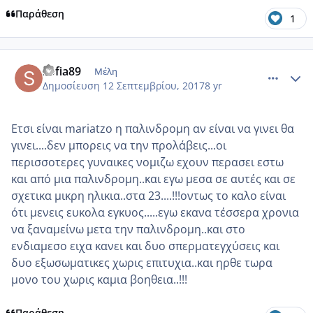
Παράθεση
1
comment_990821
Author stats
sofia89
Μέλη
Δημοσίευση
12 Σεπτεμβρίου, 2017
8 yr
Ετσι είναι mariatzo η παλινδρομη αν είναι να γινει θα
γινει....δεν μπορεις να την προλάβεις...οι
περισσοτερες γυναικες νομιζω εχουν περασει εστω
και από μια παλινδρομη..και εγω μεσα σε αυτές και σε
σχετικα μικρη ηλικια..στα 23....!!!οντως το καλο είναι
ότι μενεις ευκολα εγκυος.....εγω εκανα τέσσερα χρονια
να ξαναμείνω μετα την παλινδρομη..και στο
ενδιαμεσο ειχα κανει και δυο σπερματεγχύσεις και
δυο εξωσωματικες χωρις επιτυχια..και ηρθε τωρα
μονο του χωρις καμια βοηθεια..!!!
Παράθεση