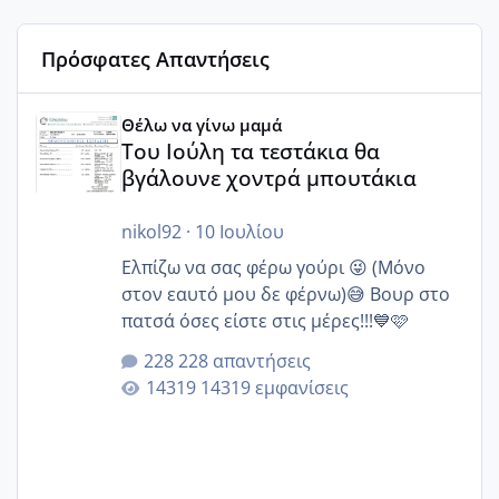
Πρόσφατες Απαντήσεις
Του Ιούλη τα τεστάκια θα βγάλουνε χοντρά μπουτάκια
Θέλω να γίνω μαμά
Του Ιούλη τα τεστάκια θα
βγάλουνε χοντρά μπουτάκια
nikol92
·
10 Ιουλίου
Ελπίζω να σας φέρω γούρι 😜 (Μόνο
στον εαυτό μου δε φέρνω)😅 Βουρ στο
πατσά όσες είστε στις μέρες!!!💙🩷
228 απαντήσεις
14319 εμφανίσεις