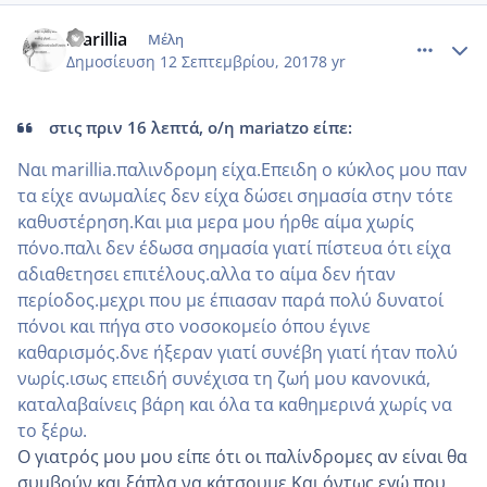
comment_990808
Author stats
marillia
Μέλη
Δημοσίευση
12 Σεπτεμβρίου, 2017
8 yr
στις πριν 16 λεπτά, ο/η mariatzo είπε:
Ναι marillia.παλινδρομη είχα.Επειδη ο κύκλος μου παν
τα είχε ανωμαλίες δεν είχα δώσει σημασία στην τότε
καθυστέρηση.Και μια μερα μου ήρθε αίμα χωρίς
πόνο.παλι δεν έδωσα σημασία γιατί πίστευα ότι είχα
αδιαθετησει επιτέλους.αλλα το αίμα δεν ήταν
περίοδος.μεχρι που με έπιασαν παρά πολύ δυνατοί
πόνοι και πήγα στο νοσοκομείο όπου έγινε
καθαρισμός.δνε ήξεραν γιατί συνέβη γιατί ήταν πολύ
νωρίς.ισως επειδή συνέχισα τη ζωή μου κανονικά,
καταλαβαίνεις βάρη και όλα τα καθημερινά χωρίς να
το ξέρω.
Ο γιατρός μου μου είπε ότι οι παλίνδρομες αν είναι θα
συμβούν και ξάπλα να κάτσουμε.Και όντως εγώ που