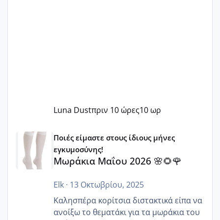
Luna Dust
πριν 10 ώρες
10 ωρ
Μωράκια Μαΐου 2026 🌸🌻🌹
Ποιές είμαστε στους ίδιους μήνες
εγκυμοσύνης!
Μωράκια Μαΐου 2026 🌸🌻🌹
Elk
·
13 Οκτωβρίου, 2025
Καλησπέρα κορίτσια διστακτικά είπα να
ανοίξω το θεματάκι για τα μωράκια του