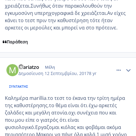
χρειάζεται.Συνήθως όταν παρακολουθούν την
εγκυμοσύνη υπερηχογραφικά δε χρειάζεται.Αν είχες
κάνει το τεστ πριν την καθυστέρηση τότε ήταν
αρκετες οι μερούλες και μπορεί να στο πρότεινε.
Παράθεση
comment_990788
Author stats
mariatzo
Μέλη
Δημοσίευση
12 Σεπτεμβρίου, 2017
8 yr
ΣΥΝΤΆΚΤΗΣ
Καλημέρα marillia.το τεστ το έκανα την τρίτη ημέρα
της καθυστέρησης.το θέμα είναι ότι έχω αρκετές
ζαλάδες και μεγάλη ατονία.οχι συνέχεια που και
που.μου είπε ο γιατρός ότι είναι
φυσιολογικό.Εργαζομαι κιόλας και φοβάμαι ακόμα
περισσότερο.Μακαρι να πάνε όλα καλά.1 μισή χρόνο