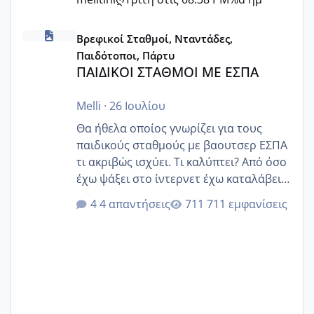
ΠΑΙΔΙΚΟΙ ΣΤΑΘΜΟΙ ΜΕ ΕΣΠΑ
Βρεφικοί Σταθμοί, Νταντάδες,
Παιδότοποι, Πάρτυ
ΠΑΙΔΙΚΟΙ ΣΤΑΘΜΟΙ ΜΕ ΕΣΠΑ
Melli
·
26 Ιουλίου
Θα ήθελα οποίος γνωρίζει για τους
παιδικούς σταθμούς με βαουτσερ ΕΣΠΑ
τι ακριβώς ισχύει. Τι καλύπτει? Από όσο
έχω ψάξει στο ίντερνετ έχω καταλάβει
ότι το βαουτσερ καλύπτει όλα τα
4 απαντήσεις
711 εμφανίσεις
δίδακτρα και τα τροφεια του ιδιωτικού
παιδικού σταθμού για όποιον το έχει
πάρει. Οι παιδικοί σταθμοί έχουν
υπογράψει σύμβαση με την ΕΕΤΑΑ ότι
δέχονται παιδιά με βαουτσερ και ότι
αυτό τα καλύπτει όλα εκτός από έξτρα
όπως σχολικό λεωφορείο κτλ. Είναι