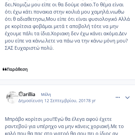
δει.Νομιζω μου είπε οι θα δούμε σάκο.Το θέμα είναι
ότι έχω κάτι πονακια στην κοιλιά μου χαμηλά.νιωθω
ότι θ αδιαθετησω,Μου είπε ότι είναι φυσιολογικό Αλλά
ρε κορίτσια φοβάμαι μετά τ αποβολή τότε να μην
έχουμε πάλι τα ίδια.Χοριακη δεν έχω κάνει ακόμα.Δεν
μου είπε να κάνω.λετε να πάω να την κάνω μόνη μου?
ΣΑΣ Ευχαριστώ πολύ.
Παράθεση
comment_990786
Author stats
marillia
Μέλη
Δημοσίευση
12 Σεπτεμβρίου, 2017
8 yr
Μπράβο κορίτσι μου!!Εγώ θα έλεγα αφού έχετε
ραντεβού για υπέρηχο να μην κάνεις χοριακή.Με το
καλό που θα πας στο γιατρό θα σου πει ο ίδιος αν