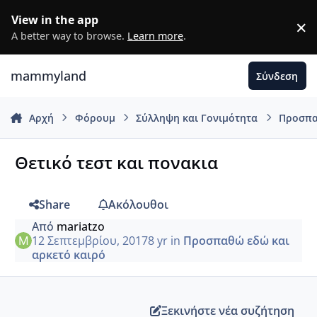
Μετάβαση σε περιεχόμενο
View in the app
×
D
A better way to browse.
Learn more
.
mammyland
Σύνδεση
Αρχή
Φόρουμ
Σύλληψη και Γονιμότητα
Προσπα
Θετικό τεστ και πονακια
Share
Ακόλουθοι
Από
mariatzo
12 Σεπτεμβρίου, 2017
8 yr
in
Προσπαθώ εδώ και
αρκετό καιρό
Ξεκινήστε νέα συζήτηση