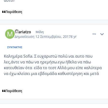
αυτό?
Παράθεση
comment_990796
Author stats
mariatzo
Μέλη
Δημοσίευση
12 Σεπτεμβρίου, 2017
8 yr
ΣΥΝΤΆΚΤΗΣ
Καλημέρα Sofia. Σ ευχαριστώ πολύ.ναι αυτο που
λες,άντε να πάω να ηρεμήσω.εγω ήθελα να πάω
κατευθείαν ότα είδα το τεστ Αλλά μου είπε καλύτερα
να έχω κλείσει μια εβδομάδα καθυστέρηση και μετά
Παράθεση
comment_990798
Author stats