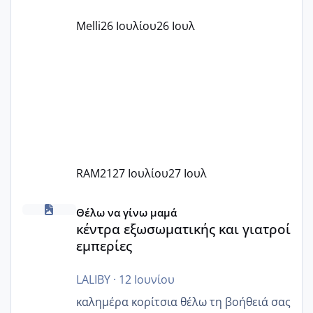
παράνομο να χρεώνουν κάτι επιπλέον.
Melli
26 Ιουλίου
26 Ιουλ
Εγώ πήγα σε έναν ιδιωτικό παιδικό στ
RAM21
27 Ιουλίου
27 Ιουλ
κέντρα εξωσωματικής και γιατροί εμπερίες
Θέλω να γίνω μαμά
κέντρα εξωσωματικής και γιατροί
εμπερίες
LALIBY
·
12 Ιουνίου
καλημέρα κορίτσια θέλω τη βοήθειά σας