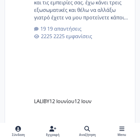
και τις εμπειρίες σας. έχω κάνει τρεις
εξωσωματικές και θέλω να αλλάξω
γιατρό έχετε να μου προτείνετε κάποιον
που μείνατε ευχαριστημένες και είχατε
19 απαντήσεις
επιιτυχία? έκανα στο υγεία με τον
2225 εμφανίσεις
ζερβομανωλάκη (δεν το εψαξε καθόλου
το θέμα δεν μου άρεσε καθο΄λου) και
στο γένεσις με τον πάντο
LALIBY
12 Ιουνίου
12 Ιουν
Σύνδεση
Εγγραφή
Αναζήτηση
Menu