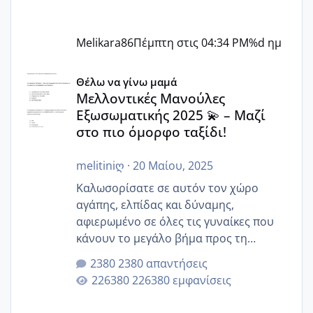
Melikara86
Πέμπτη στις 04:34 PM
%d ημ
Μελλοντικές Μανούλες Εξωσωματικής 2025 💫 – Μαζί στο
Θέλω να γίνω μαμά
Μελλοντικές Μανούλες
Εξωσωματικής 2025 💫 – Μαζί
στο πιο όμορφο ταξίδι!
melitiniღ
·
20 Μαίου, 2025
Καλωσορίσατε σε αυτόν τον χώρο
αγάπης, ελπίδας και δύναμης,
αφιερωμένο σε όλες τις γυναίκες που
κάνουν το μεγάλο βήμα προς τη
μητρότητα μέσω εξωσωματικής το 2025.
2380 απαντήσεις
Εδώ θα μοιραστούμε αγωνίες, χαρές,
226380 εμφανίσεις
εμπειρίες και κάθε μικρή ή μεγάλη
στιγμή αυτού του ξεχωριστού ταξιδιού.