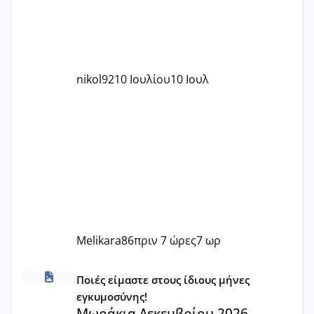
nikol92
10 Ιουλίου
10 Ιουλ
Melikara86
πριν 7 ώρες
7 ωρ
Μωράκια Δεκεμβρίου 2026
Ποιές είμαστε στους ίδιους μήνες
εγκυμοσύνης!
Μωράκια Δεκεμβρίου 2026