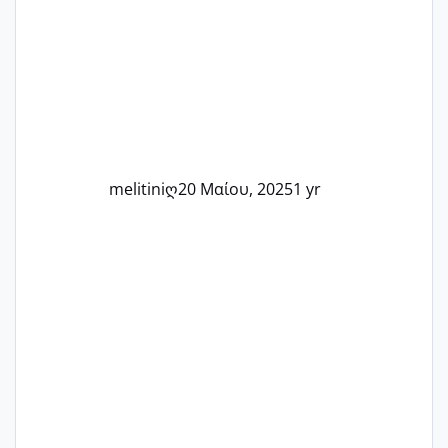
Καμία δεν είναι μόνη – όλες μαζί
μπορούμε να στηρίξουμε η μία την
άλλη, να δώσουμε κουράγιο στις
δύσκολες στιγμές και να γιορτάσουμε
τις μικρές και μεγάλες νίκες. Είτε είστε
στο στάδιο της προετοιμασίας, είτε
ετοιμάζεστε
melitiniღ
20 Μαίου, 2025
1 yr