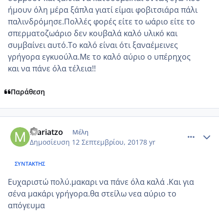
ήμουν όλη μέρα ξάπλα γιατί είμαι φοβιτσιάρα πάλι
παλινδρόμησε.Πολλές φορές είτε το ωάριο είτε το
σπερματοζωάριο δεν κουβαλά καλό υλικό και
συμβαίνει αυτό.Το καλό είναι ότι ξαναέμεινες
γρήγορα εγκυούλα.Με το καλό αύριο ο υπέρηχος
και να πάνε όλα τέλεια!!
Παράθεση
comment_990818
Author stats
mariatzo
Μέλη
Δημοσίευση
12 Σεπτεμβρίου, 2017
8 yr
ΣΥΝΤΆΚΤΗΣ
Ευχαριστώ πολύ.μακαρι να πάνε όλα καλά .Και για
σένα μακάρι γρήγορα.θα στείλω νεα αύριο το
απόγευμα