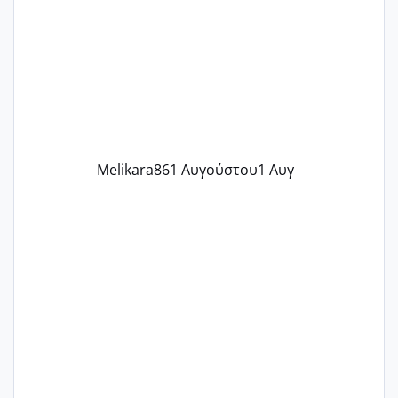
γράψετε όσες κοπέλες είστε σε
παρόμοια φάση;; Αυτή την στιγμή έχω
δύο χαμένους κύκλους δεν έχω έρθει
περίοδο αυτό τον μήνα περίμενα 20 δεν
ήρθα απλά είδα λίγα ροζ έκανα υπέρηχο
την επομενη μέρα και το ενδομήτριό
ήταν 11,1 χιλιοστά πολύ κα
Melikara86
1 Αυγούστου
1 Αυγ