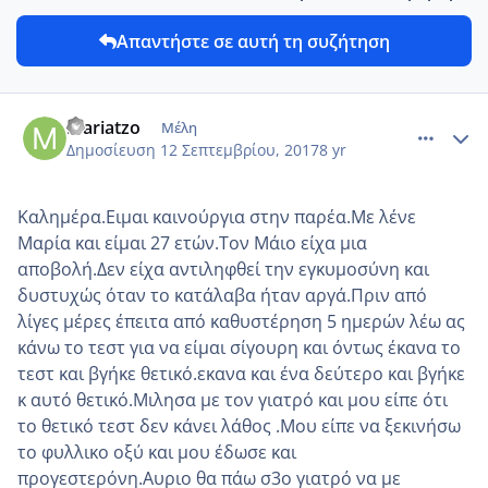
Απαντήστε σε αυτή τη συζήτηση
comment_990784
Author stats
mariatzo
Μέλη
Δημοσίευση
12 Σεπτεμβρίου, 2017
8 yr
Καλημέρα.Ειμαι καινούργια στην παρέα.Με λένε
Μαρία και είμαι 27 ετών.Τον Μάιο είχα μια
αποβολή.Δεν είχα αντιληφθεί την εγκυμοσύνη και
δυστυχώς όταν το κατάλαβα ήταν αργά.Πριν από
λίγες μέρες έπειτα από καθυστέρηση 5 ημερών λέω ας
κάνω το τεστ για να είμαι σίγουρη και όντως έκανα το
τεστ και βγήκε θετικό.εκανα και ένα δεύτερο και βγήκε
κ αυτό θετικό.Μιλησα με τον γιατρό και μου είπε ότι
το θετικό τεστ δεν κάνει λάθος .Μου είπε να ξεκινήσω
το φυλλικο οξύ και μου έδωσε και
προγεστερόνη.Αυριο θα πάω σ3ο γιατρό να με