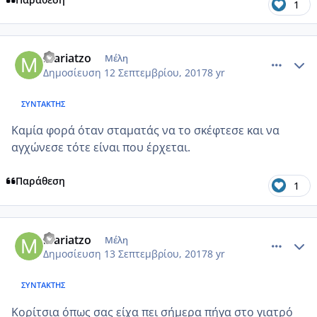
1
comment_990861
Author stats
mariatzo
Μέλη
Δημοσίευση
12 Σεπτεμβρίου, 2017
8 yr
ΣΥΝΤΆΚΤΗΣ
Καμία φορά όταν σταματάς να το σκέφτεσε και να
αγχώνεσε τότε είναι που έρχεται.
Παράθεση
1
comment_990939
Author stats
mariatzo
Μέλη
Δημοσίευση
13 Σεπτεμβρίου, 2017
8 yr
ΣΥΝΤΆΚΤΗΣ
Κορίτσια όπως σας είχα πει σήμερα πήγα στο γιατρό