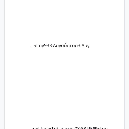
Demy93
3 Αυγούστου
3 Αυγ
melitiniღ
Τρίτη στις 08:38 PM
%d ημ