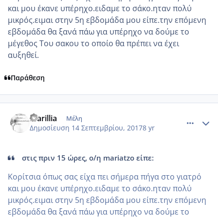
και μου έκανε υπέρηχο.ειδαμε το σάκο.ηταν πολύ
μικρός.ειμαι στην 5η εβδομάδα μου είπε.την επόμενη
εβδομάδα θα ξανά πάω για υπέρηχο να δούμε το
μέγεθος Του σακου το οποίο θα πρέπει να έχει
αυξηθεί.
Παράθεση
comment_990980
Author stats
marillia
Μέλη
Δημοσίευση
14 Σεπτεμβρίου, 2017
8 yr
στις πριν 15 ώρες, ο/η mariatzo είπε:
Κορίτσια όπως σας είχα πει σήμερα πήγα στο γιατρό
και μου έκανε υπέρηχο.ειδαμε το σάκο.ηταν πολύ
μικρός.ειμαι στην 5η εβδομάδα μου είπε.την επόμενη
εβδομάδα θα ξανά πάω για υπέρηχο να δούμε το