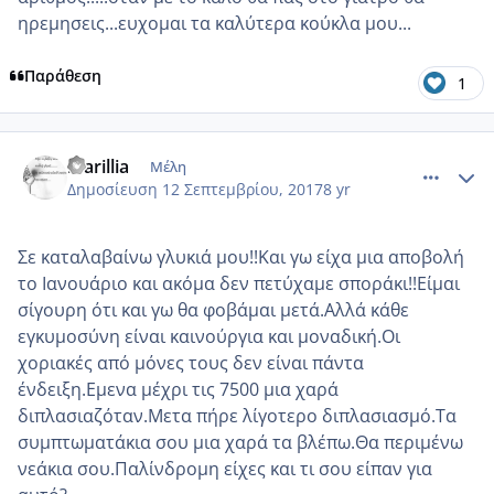
ηρεμησεις...ευχομαι τα καλύτερα κούκλα μου...
Παράθεση
1
comment_990795
Author stats
marillia
Μέλη
Δημοσίευση
12 Σεπτεμβρίου, 2017
8 yr
Σε καταλαβαίνω γλυκιά μου!!Και γω είχα μια αποβολή
το Ιανουάριο και ακόμα δεν πετύχαμε σποράκι!!Είμαι
σίγουρη ότι και γω θα φοβάμαι μετά.Αλλά κάθε
εγκυμοσύνη είναι καινούργια και μοναδική.Οι
χοριακές από μόνες τους δεν είναι πάντα
ένδειξη.Εμενα μέχρι τις 7500 μια χαρά
διπλασιαζόταν.Μετα πήρε λίγοτερο διπλασιασμό.Τα
συμπτωματάκια σου μια χαρά τα βλέπω.Θα περιμένω
νεάκια σου.Παλίνδρομη είχες και τι σου είπαν για