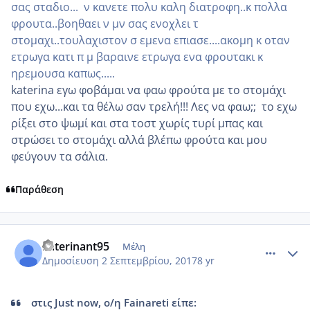
σας σταδιο... ν κανετε πολυ καλη διατροφη..κ πολλα
φρουτα..βοηθαει ν μν σας ενοχλει τ
στομαχι..τουλαχιστον σ εμενα επιασε....ακομη κ οταν
ετρωγα κατι π μ βαραινε ετρωγα ενα φρουτακι κ
ηρεμουσα καπως.....
katerina εγω φοβάμαι να φαω φρούτα με το στομάχι
που εχω...και τα θέλω σαν τρελή!!! Λες να φαω;; το εχω
ρίξει στο ψωμί και στα τοστ χωρίς τυρί μπας και
στρώσει το στομάχι αλλά βλέπω φρούτα και μου
φεύγουν τα σάλια.
Παράθεση
comment_989658
Author stats
katerinant95
Μέλη
Δημοσίευση
2 Σεπτεμβρίου, 2017
8 yr
στις Just now, ο/η Fainareti είπε: