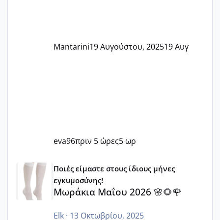
Mantarini
19 Αυγούστου, 2025
19 Αυγ
eva96
πριν 5 ώρες
5 ωρ
Μωράκια Μαΐου 2026 🌸🌻🌹
Ποιές είμαστε στους ίδιους μήνες
εγκυμοσύνης!
Μωράκια Μαΐου 2026 🌸🌻🌹
Elk
·
13 Οκτωβρίου, 2025