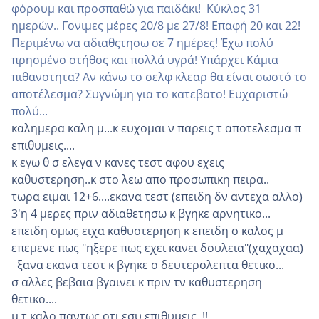
φόρουμ και προσπαθώ για παιδάκι! Κύκλος 31
ημερών.. Γονιμες μέρες 20/8 με 27/8! Επαφή 20 και 22!
Περιμένω να αδιαθςτησω σε 7 ημέρες! Έχω πολύ
πρησμένο στήθος και πολλά υγρά! Υπάρχει Κάμια
πιθανοτητα? Αν κάνω το σελφ κλεαρ θα είναι σωστό το
αποτέλεσμα? Συγνώμη για το κατεβατο! Ευχαριστώ
πολύ...
καλημερα καλη μ...κ ευχομαι ν παρεις τ αποτελεσμα π
επιθυμεις....
κ εγω θ σ ελεγα ν κανες τεστ αφου εχεις
καθυστερηση..κ στο λεω απο προσωπικη πειρα..
τωρα ειμαι 12+6....εκανα τεστ (επειδη δν αντεχα αλλο)
3'η 4 μερες πριν αδιαθετησω κ βγηκε αρνητικο...
επειδη ομως ειχα καθυστερηση κ επειδη ο καλος μ
επεμενε πως "ηξερε πως εχει κανει δουλεια"(χαχαχαα)
ξανα εκανα τεστ κ βγηκε σ δευτερολεπτα θετικο...
σ αλλες βεβαια βγαινει κ πριν τν καθυστερηση
θετικο....
μ τ καλο παντως οτι εσυ επιθυμεις..!!