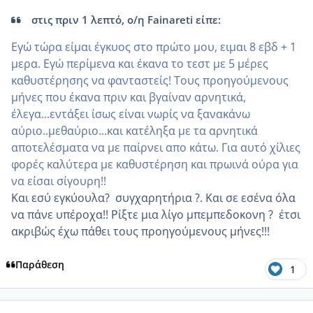
στις πριν 1 λεπτό, ο/η Fainareti είπε:
Εγώ τώρα είμαι έγκυος στο πρώτο μου, ειμαι 8 εβδ + 1
μερα. Εγώ περίμενα και έκανα το τεστ με 5 μέρες
καθυστέρησης να φανταστείς! Τους προηγούμενους
μήνες που έκανα πριν και βγαίναν αρνητικά,
έλεγα...εντάξει ίσως είναι νωρίς να ξανακάνω
αύριο..μεθαύριο...και κατέληξα με τα αρνητικά
αποτελέσματα να με παίρνει απο κάτω. Για αυτό χίλιες
φορές καλύτερα με καθυστέρηση και πρωινά ούρα για
να είσαι σίγουρη!!
Και εσύ εγκύουλα? συγχαρητήρια ?. Και σε εσένα όλα
να πάνε υπέροχα!! Ρίξτε μια λίγο μπεμπεδοκονη ? έτσι
ακριβώς έχω πάθει τους προηγούμενους μήνες!!!
Παράθεση
1
comment_989639
Author stats