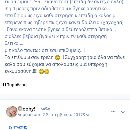
τωρα ειμαι 12+6....εκανα τεστ (επειδη δν αντεχα αλλο)
3'η 4 μερες πριν αδιαθετησω κ βγηκε αρνητικο...
επειδη ομως ειχα καθυστερηση κ επειδη ο καλος μ
επεμενε πως "ηξερε πως εχει κανει δουλεια"(χαχαχαα)
ξανα εκανα τεστ κ βγηκε σ δευτερολεπτα θετικο...
σ αλλες βεβαια βγαινει κ πριν τν καθυστερηση
θετικο....
μ τ καλο παντως οτι εσυ επιθυμεις..!!
Το επιθυμω σαν τρελη
.! Συγχαρητήρια όλα να πάνε
καλά σου εύχομαι να απολαύσεις μια υπέροχη
εγκυμοσύνη.!!!!
Παράθεση
comment_989638
Author stats
Scooby!
Μέλη
Δημοσίευση
2 Σεπτεμβρίου, 2017
8 yr
ΣΥΝΤΆΚΤΗΣ