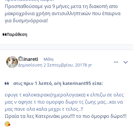
Προσπαθούσαμε για 9 μήνες μετα τη διακοπή απο
μακροχρόνια χρήση αντισυλληπτικών που έπαιρνα
για δυσμηνόρροια!
Παράθεση
comment_989651
Author stats
Fainareti
Μέλη
Δημοσίευση
2 Σεπτεμβρίου, 2017
8 yr
στις πριν 1 λεπτό, ο/η katerinant95 είπε:
εφυγε τ καλοκαιρακι(ημερολογιακα) κ ελπιζω σε ολες
μας ν αφησε τ πιο ομορφο δωρο τς ζωης μας...και να
μας πανε ολα καλα μεχρι τ τελος..!!
Ωραία τα λες Κατερινάκι μου!!!! το πιο όμορφο δώρο!!!