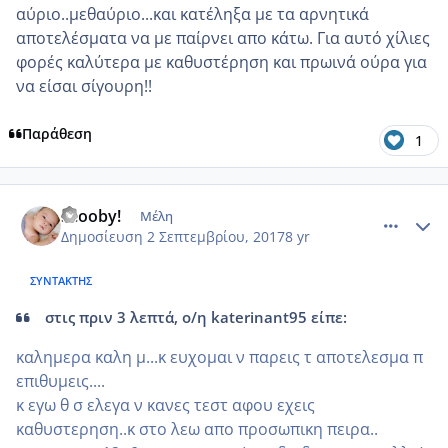
αύριο..μεθαύριο...και κατέληξα με τα αρνητικά
αποτελέσματα να με παίρνει απο κάτω. Για αυτό χίλιες
φορές καλύτερα με καθυστέρηση και πρωινά ούρα για
να είσαι σίγουρη!!
Παράθεση
1
comment_989637
Author stats
Scooby!
Μέλη
Δημοσίευση
2 Σεπτεμβρίου, 2017
8 yr
ΣΥΝΤΆΚΤΗΣ
στις πριν 3 λεπτά, ο/η katerinant95 είπε:
καλημερα καλη μ...κ ευχομαι ν παρεις τ αποτελεσμα π
επιθυμεις....
κ εγω θ σ ελεγα ν κανες τεστ αφου εχεις
καθυστερηση..κ στο λεω απο προσωπικη πειρα..