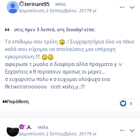
katerinant95
Μέλη
Δημοσίευση
2 Σεπτεμβρίου, 2017
8 yr
στις πριν 3 λεπτά, ο/η Scooby! είπε:
Το επιθυμω σαν τρελη
.! Συγχαρητήρια όλα να πάνε
καλά σου εύχομαι να απολαύσεις μια υπέροχη
εγκυμοσύνη.!!!!
αφιερωσε τ μυαλο σ διαφορα αλλα πραγματα γ ν
ξεχαστεις κ θ περασουν αμεσως οι μερες...
σ ευχαριστω πολυ κ σ ευχομαι ολοψυχα ενα
θετικοτατοοοοοο τεστ καλη μ..!!!
Παράθεση
1
comment_989641
Author stats
Ε.Γ.Α.
Μέλη
Δημοσίευση
2 Σεπτεμβρίου, 2017
8 yr