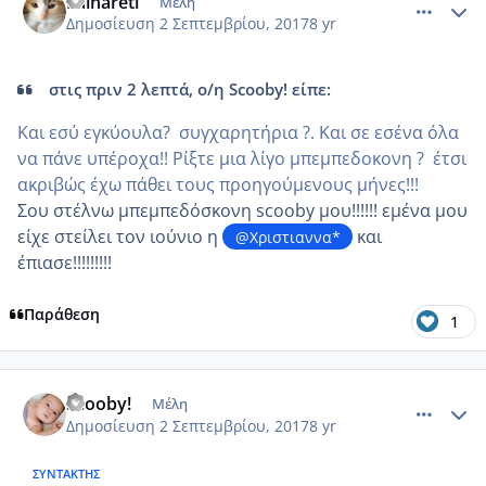
Fainareti
Μέλη
Δημοσίευση
2 Σεπτεμβρίου, 2017
8 yr
στις πριν 2 λεπτά, ο/η Scooby! είπε:
Και εσύ εγκύουλα? συγχαρητήρια ?. Και σε εσένα όλα
να πάνε υπέροχα!! Ρίξτε μια λίγο μπεμπεδοκονη ? έτσι
ακριβώς έχω πάθει τους προηγούμενους μήνες!!!
Σου στέλνω μπεμπεδόσκονη scooby μου!!!!!! εμένα μου
είχε στείλει τον ιούνιο η
και
@Χριστιαννα*
έπιασε!!!!!!!!!
Παράθεση
1
comment_989643
Author stats
Scooby!
Μέλη
Δημοσίευση
2 Σεπτεμβρίου, 2017
8 yr
ΣΥΝΤΆΚΤΗΣ