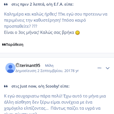
στις πριν 2 λεπτά, ο/η Ε.Γ.Α. είπε:
Καλημέρα και καλώς ήρθες! !!!!κι εγώ σου προτεινω να
περιμένεις την καθυστέρηση! !!πόσο καιρό
προσπαθείτε? ???
Είναι ο 3ος μήνας! Καλώς σας βρήκα
Παράθεση
comment_989646
Author stats
katerinant95
Μέλη
Δημοσίευση
2 Σεπτεμβρίου, 2017
8 yr
στις Just now, ο/η Scooby! είπε:
Κ εγώ σευχαριατω πάρα πολύ! Έχω αυτό το μήνα μια
άλλη αίσθηση δεν ξέρω είμαι συνέχεια με ένα
χαμόγελο ελπίζοντας... Πάντως παίζει τα υγρά να