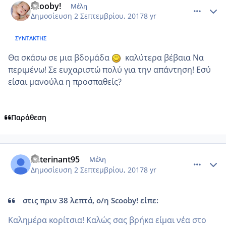
Scooby!
Μέλη
Δημοσίευση
2 Σεπτεμβρίου, 2017
8 yr
ΣΥΝΤΆΚΤΗΣ
Θα σκάσω σε μια βδομάδα
καλύτερα βέβαια Να
περιμένω! Σε ευχαριστώ πολύ για την απάντηση! Εσύ
είσαι μανούλα η προσπαθείς?
Παράθεση
comment_989635
Author stats
katerinant95
Μέλη
Δημοσίευση
2 Σεπτεμβρίου, 2017
8 yr
στις πριν 38 λεπτά, ο/η Scooby! είπε:
Καλημέρα κορίτσια! Καλώς σας βρήκα είμαι νέα στο