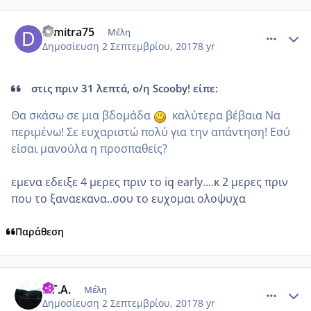
comment_989659
Author stats
Dimitra75
Μέλη
Δημοσίευση
2 Σεπτεμβρίου, 2017
8 yr
στις πριν 31 λεπτά, ο/η Scooby! είπε:
Θα σκάσω σε μια βδομάδα
καλύτερα βέβαια Να
περιμένω! Σε ευχαριστώ πολύ για την απάντηση! Εσύ
είσαι μανούλα η προσπαθείς?
εμενα εδειξε 4 μερες πριν το iq early....κ 2 μερες πριν
που το ξαναεκανα..σου το ευχομαι ολοψυχα
Παράθεση
comment_989662
Author stats
Ε.Γ.Α.
Μέλη
Δημοσίευση
2 Σεπτεμβρίου, 2017
8 yr