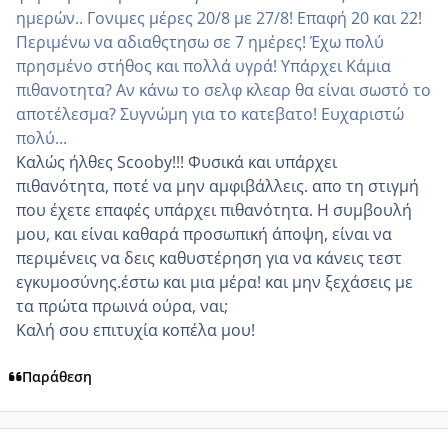
ημερών.. Γονιμες μέρες 20/8 με 27/8! Επαφή 20 και 22!
Περιμένω να αδιαθςτησω σε 7 ημέρες! Έχω πολύ
πρησμένο στήθος και πολλά υγρά! Υπάρχει Κάμια
πιθανοτητα? Αν κάνω το σελφ κλεαρ θα είναι σωστό το
αποτέλεσμα? Συγνώμη για το κατεβατο! Ευχαριστώ
πολύ...
Καλώς ήλθες Scooby!!! Φυσικά και υπάρχει
πιθανότητα, ποτέ να μην αμφιβάλλεις. απο τη στιγμή
που έχετε επαφές υπάρχει πιθανότητα. Η συμβουλή
μου, και είναι καθαρά προσωπική άποψη, είναι να
περιμένεις να δεις καθυστέρηση για να κάνεις τεστ
εγκυμοσύνης.έστω και μια μέρα! και μην ξεχάσεις με
τα πρώτα πρωινά ούρα, ναι;
Καλή σου επιτυχία κοπέλα μου!
Παράθεση
comment_989632
Author stats