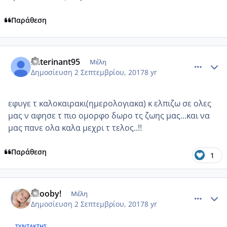
Παράθεση
comment_989648
Author stats
katerinant95
Μέλη
Δημοσίευση
2 Σεπτεμβρίου, 2017
8 yr
εφυγε τ καλοκαιρακι(ημερολογιακα) κ ελπιζω σε ολες
μας ν αφησε τ πιο ομορφο δωρο τς ζωης μας...και να
μας πανε ολα καλα μεχρι τ τελος..!!
Παράθεση
1
comment_989649
Author stats
Scooby!
Μέλη
Δημοσίευση
2 Σεπτεμβρίου, 2017
8 yr
ΣΥΝΤΆΚΤΗΣ