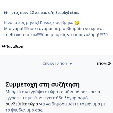
στις πριν 22 λεπτά, ο/η Scooby! είπε:
Είναι ο 3ος μήνας! Καλώς σας βρήκα
Μία χαρά! !!!!σου εύχομαι σε μια βδομάδα να κρατάς
το θετικο τεστακι!!!!!όσο μπορείς να εισαι χαλαρή! !!!???
Παράθεση
L
ΣΕΛΊΔΑ 1 ΑΠΌ 4
ΕΠΌΜ.
Συμμετοχή στη συζήτηση
Μπορείτε να γράψετε τώρα το μήνυμά σας και να
εγγραφείτε μετά. Αν έχετε ήδη λογαριασμό,
συνδεθείτε τώρα
για να δημοσιεύσετε το μήνυμα με
το ψευδώνυμό σας.