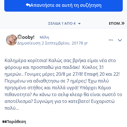
Απαντήστε σε αυτή τη συζήτηση
L
ΣΕΛΊΔΑ 1 ΑΠΌ 4
ΕΠΌΜ.
comment_989623
Author stats
Scooby!
Μέλη
Δημοσίευση
2 Σεπτεμβρίου, 2017
8 yr
Καλημέρα κορίτσια! Καλώς σας βρήκα είμαι νέα στο
φόρουμ και προσπαθώ για παιδάκι! Κύκλος 31
ημερών.. Γονιμες μέρες 20/8 με 27/8! Επαφή 20 και 22!
Περιμένω να αδιαθςτησω σε 7 ημέρες! Έχω πολύ
πρησμένο στήθος και πολλά υγρά! Υπάρχει Κάμια
πιθανοτητα? Αν κάνω το σελφ κλεαρ θα είναι σωστό το
αποτέλεσμα? Συγνώμη για το κατεβατο! Ευχαριστώ
πολύ...
Παράθεση