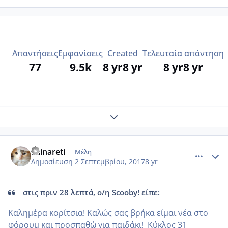
Απαντήσεις
Εμφανίσεις
Created
Τελευταία απάντηση
77
9.5k
8 yr
8 yr
8 yr
8 yr
Expand topic overview
comment_989631
Author stats
Fainareti
Μέλη
Δημοσίευση
2 Σεπτεμβρίου, 2017
8 yr
στις πριν 28 λεπτά, ο/η Scooby! είπε:
Καλημέρα κορίτσια! Καλώς σας βρήκα είμαι νέα στο
φόρουμ και προσπαθώ για παιδάκι! Κύκλος 31