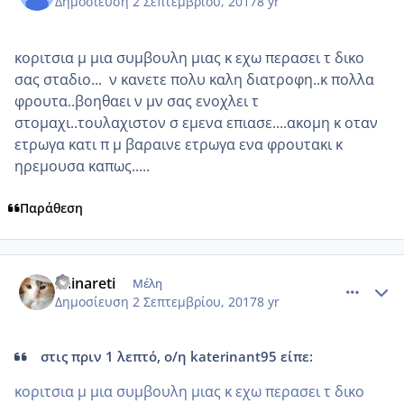
Δημοσίευση
2 Σεπτεμβρίου, 2017
8 yr
κοριτσια μ μια συμβουλη μιας κ εχω περασει τ δικο
σας σταδιο... ν κανετε πολυ καλη διατροφη..κ πολλα
φρουτα..βοηθαει ν μν σας ενοχλει τ
στομαχι..τουλαχιστον σ εμενα επιασε....ακομη κ οταν
ετρωγα κατι π μ βαραινε ετρωγα ενα φρουτακι κ
ηρεμουσα καπως.....
Παράθεση
comment_989657
Author stats
Fainareti
Μέλη
Δημοσίευση
2 Σεπτεμβρίου, 2017
8 yr
στις πριν 1 λεπτό, ο/η katerinant95 είπε:
κοριτσια μ μια συμβουλη μιας κ εχω περασει τ δικο