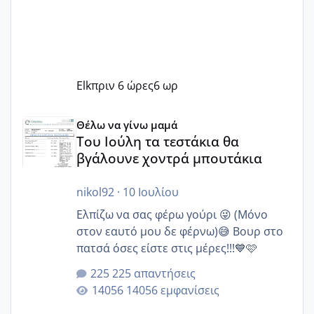
Elk
πριν 6 ώρες
6 ωρ
Του Ιούλη τα τεστάκια θα βγάλουνε χοντρά μπουτάκια
Θέλω να γίνω μαμά
Του Ιούλη τα τεστάκια θα
βγάλουνε χοντρά μπουτάκια
nikol92
·
10 Ιουλίου
Ελπίζω να σας φέρω γούρι 😜 (Μόνο
στον εαυτό μου δε φέρνω)😅 Βουρ στο
πατσά όσες είστε στις μέρες!!!💙🩷
225 απαντήσεις
14056 εμφανίσεις