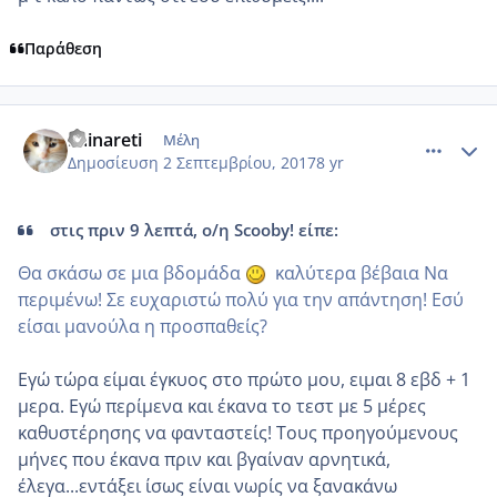
Παράθεση
comment_989636
Author stats
Fainareti
Μέλη
Δημοσίευση
2 Σεπτεμβρίου, 2017
8 yr
στις πριν 9 λεπτά, ο/η Scooby! είπε:
Θα σκάσω σε μια βδομάδα
καλύτερα βέβαια Να
περιμένω! Σε ευχαριστώ πολύ για την απάντηση! Εσύ
είσαι μανούλα η προσπαθείς?
Εγώ τώρα είμαι έγκυος στο πρώτο μου, ειμαι 8 εβδ + 1
μερα. Εγώ περίμενα και έκανα το τεστ με 5 μέρες
καθυστέρησης να φανταστείς! Τους προηγούμενους
μήνες που έκανα πριν και βγαίναν αρνητικά,
έλεγα...εντάξει ίσως είναι νωρίς να ξανακάνω