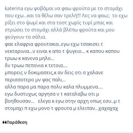
katerina εγω φοβάμαι να φαω φρούτα με το στομάχι
που εχω...και τα θέλω σαν τρελή!!! Λες να φαω;; το εχω
ρίξει στο ψωμί και στα τοστ χωρίς τυρί μπας και
στρώσει το στομάχι αλλά βλέπω φρούτα και μου
φεύγουν τα σάλια.
φαε ελαφρια φρουτακια..εγω εχω τσακισει τ
νεκταρινια...ν ειναι κ απο τ ψυγειο... κ καπου καπου
τρωω κ κανενα μηλο...
δν τρωω πεπονια κ τετοια....
μπορεις ν δοκιμασεις,κ αν δεις οτι σ χαλανε
περισσοτερο μν φας παλι...
αλλα παρα μα παρα πολυ καλα πλυμμενα....
εγω δυστυχως αργησα ν τ καταλαβω οτι μ
βοηθουσαν... ελεγα κ εγω στην αρχη οπως εσυ..μ τ
στομαχι π εχω μονο τ φρουτα μ ελειπαν...χαχαχαχ
Παράθεση