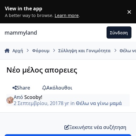
Μετάβαση σε περιεχόμενο
View in the app
×
D
A better way to browse.
Learn more
.
mammyland
Σύνδεση
Αρχή
Φόρουμ
Σύλληψη και Γονιμότητα
Θέλω ν
Νέο μέλος απορειες
Share
Ακόλουθοι
Από
Scooby!
2 Σεπτεμβρίου, 2017
8 yr
in
Θέλω να γίνω μαμά
Ξεκινήστε νέα συζήτηση