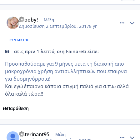
comment_989654
Author stats
Scooby!
Μέλη
Δημοσίευση
2 Σεπτεμβρίου, 2017
8 yr
ΣΥΝΤΆΚΤΗΣ
στις πριν 1 λεπτό, ο/η Fainareti είπε:
Προσπαθούσαμε για 9 μήνες μετα τη διακοπή απο
μακροχρόνια χρήση αντισυλληπτικών που έπαιρνα
για δυσμηνόρροια!
Και εγώ έπαιρνα κάποια στιγμή παλιά για σ.π.ω αλλά
όλα καλά τώρα!!
Παράθεση
comment_989656
Author stats
katerinant95
Μέλη