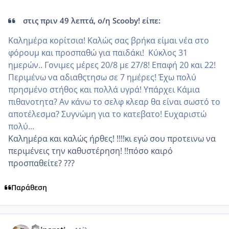
στις πριν 49 λεπτά, ο/η Scooby! είπε:
Καλημέρα κορίτσια! Καλώς σας βρήκα είμαι νέα στο
φόρουμ και προσπαθώ για παιδάκι! Κύκλος 31
ημερών.. Γονιμες μέρες 20/8 με 27/8! Επαφή 20 και 22!
Περιμένω να αδιαθςτησω σε 7 ημέρες! Έχω πολύ
πρησμένο στήθος και πολλά υγρά! Υπάρχει Κάμια
πιθανοτητα? Αν κάνω το σελφ κλεαρ θα είναι σωστό το
αποτέλεσμα? Συγνώμη για το κατεβατο! Ευχαριστώ
πολύ...
Καλημέρα και καλώς ήρθες! !!!!κι εγώ σου προτεινω να
περιμένεις την καθυστέρηση! !!πόσο καιρό
προσπαθείτε? ???
Παράθεση
comment_989642
Author stats