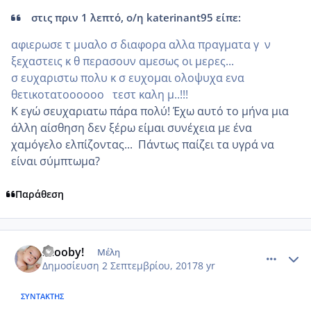
στις πριν 1 λεπτό, ο/η katerinant95 είπε:
αφιερωσε τ μυαλο σ διαφορα αλλα πραγματα γ ν
ξεχαστεις κ θ περασουν αμεσως οι μερες...
σ ευχαριστω πολυ κ σ ευχομαι ολοψυχα ενα
θετικοτατοοοοοο τεστ καλη μ..!!!
Κ εγώ σευχαριατω πάρα πολύ! Έχω αυτό το μήνα μια
άλλη αίσθηση δεν ξέρω είμαι συνέχεια με ένα
χαμόγελο ελπίζοντας... Πάντως παίζει τα υγρά να
είναι σύμπτωμα?
Παράθεση
comment_989645
Author stats
Scooby!
Μέλη
Δημοσίευση
2 Σεπτεμβρίου, 2017
8 yr
ΣΥΝΤΆΚΤΗΣ