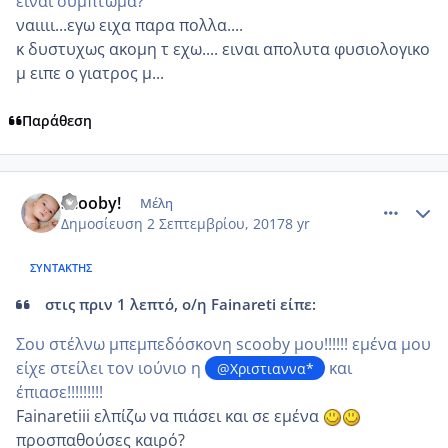
είναι σύμπτωμα?
ναιιιι...εγω ειχα παρα πολλα....
κ δυστυχως ακομη τ εχω.... ειναι απολυτα φυσιολογικο
μ ειπε ο γιατρος μ...
Παράθεση
comment_989647
Author stats
Scooby!
Μέλη
Δημοσίευση
2 Σεπτεμβρίου, 2017
8 yr
ΣΥΝΤΆΚΤΗΣ
στις πριν 1 λεπτό, ο/η Fainareti είπε:
Σου στέλνω μπεμπεδόσκονη scooby μου!!!!!! εμένα μου
είχε στείλει τον ιούνιο η
και
@Χριστιαννα*
έπιασε!!!!!!!!!
Fainaretiii ελπίζω να πιάσει και σε εμένα
προσπαθούσες καιρό?