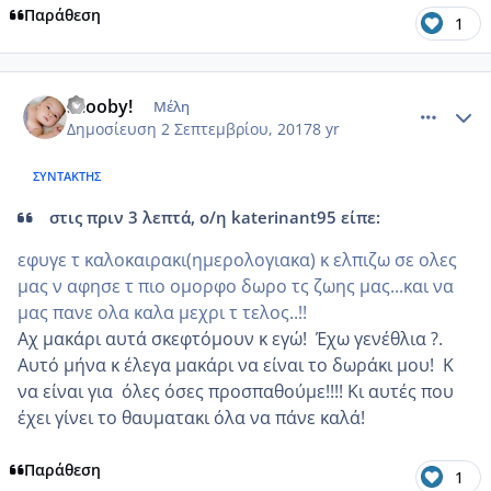
Παράθεση
1
comment_989652
Author stats
Scooby!
Μέλη
Δημοσίευση
2 Σεπτεμβρίου, 2017
8 yr
ΣΥΝΤΆΚΤΗΣ
στις πριν 3 λεπτά, ο/η katerinant95 είπε:
εφυγε τ καλοκαιρακι(ημερολογιακα) κ ελπιζω σε ολες
μας ν αφησε τ πιο ομορφο δωρο τς ζωης μας...και να
μας πανε ολα καλα μεχρι τ τελος..!!
Αχ μακάρι αυτά σκεφτόμουν κ εγώ! Έχω γενέθλια ?.
Αυτό μήνα κ έλεγα μακάρι να είναι το δωράκι μου! Κ
να είναι για όλες όσες προσπαθούμε!!!! Κι αυτές που
έχει γίνει το θαυματακι όλα να πάνε καλά!
Παράθεση
1