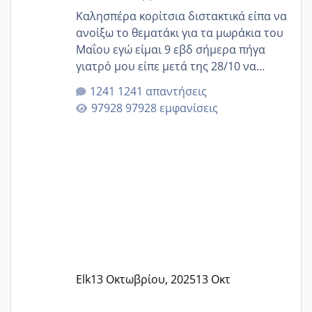
Καλησπέρα κορίτσια διστακτικά είπα να
ανοίξω το θεματάκι για τα μωράκια του
Μαΐου εγώ είμαι 9 εβδ σήμερα πήγα
γιατρό μου είπε μετά της 28/10 να
κλείσω ραντεβού για την αυχενική είναι
1241 απαντήσεις
καμιά άλλη κοπέλα να γεννάει Μάιο ;;
97928 εμφανίσεις
Elk
13 Οκτωβρίου, 2025
13 Οκτ