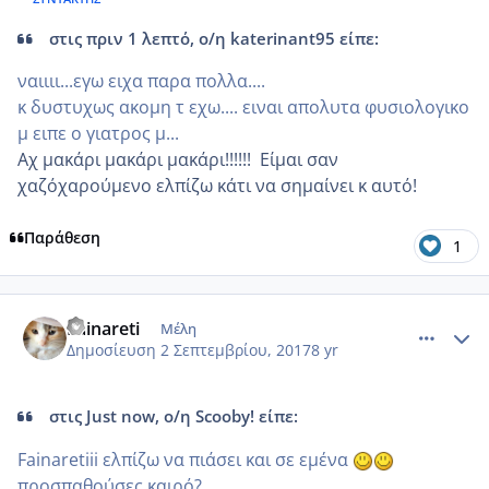
στις πριν 1 λεπτό, ο/η katerinant95 είπε:
ναιιιι...εγω ειχα παρα πολλα....
κ δυστυχως ακομη τ εχω.... ειναι απολυτα φυσιολογικο
μ ειπε ο γιατρος μ...
Αχ μακάρι μακάρι μακάρι!!!!!! Είμαι σαν
χαζόχαρούμενο ελπίζω κάτι να σημαίνει κ αυτό!
Παράθεση
1
comment_989650
Author stats
Fainareti
Μέλη
Δημοσίευση
2 Σεπτεμβρίου, 2017
8 yr
στις Just now, ο/η Scooby! είπε:
Fainaretiii ελπίζω να πιάσει και σε εμένα
προσπαθούσες καιρό?