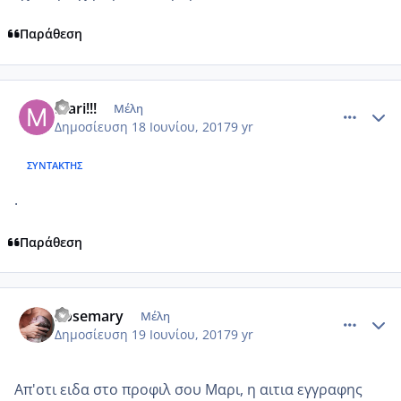
Παράθεση
comment_985140
Author stats
Mari!!!
Μέλη
Δημοσίευση
18 Ιουνίου, 2017
9 yr
ΣΥΝΤΆΚΤΗΣ
.
Παράθεση
comment_985191
Author stats
Rosemary
Μέλη
Δημοσίευση
19 Ιουνίου, 2017
9 yr
Απ'οτι ειδα στο προφιλ σου Μαρι, η αιτια εγγραφης