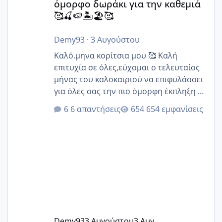
όμορφο δωράκι για την καθεμιά
🥰🍒🍉🏝️🏖️🥰
Demy93
·
3 Αυγούστου
Καλό.μηνα κορίτσια μου 🥰 Καλή
επιτυχία σε όλες,εύχομαι ο τελευταίος
μήνας του καλοκαιριού να επιφυλάσσει
για όλες σας την πιο όμορφη έκπληξη 🧿
@Elk @Melikara86 @Παρασκευαιδου
6 απαντήσεις
654 εμφανίσεις
@Zenia z @melitiniღ @Christi.D.
@flowerv @Riaa @Ngsofia
Demy93
3 Αυγούστου
3 Αυγ