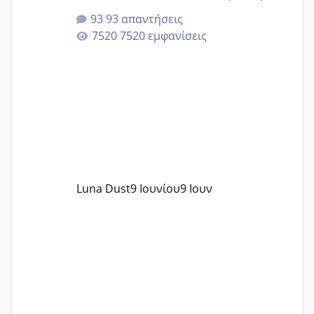
της αυχενικής διαφάνειας. Έχω αρκετό
93 απαντήσεις
άγχος και οι μέρες δεν φαίνεται να
7520 εμφανίσεις
περνάνε με τίποτα.
Luna Dust
9 Ιουνίου
9 Ιουν