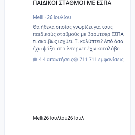
ΠΑΙΔΙΚΟΙ ΣΤΑΘΜΟΙ ΜΕ ΕΣΠΑ
Melli
·
26 Ιουλίου
Θα ήθελα οποίος γνωρίζει για τους
παιδικούς σταθμούς με βαουτσερ ΕΣΠΑ
τι ακριβώς ισχύει. Τι καλύπτει? Από όσο
έχω ψάξει στο ίντερνετ έχω καταλάβει
ότι το βαουτσερ καλύπτει όλα τα
4 απαντήσεις
711 εμφανίσεις
δίδακτρα και τα τροφεια του ιδιωτικού
παιδικού σταθμού για όποιον το έχει
πάρει. Οι παιδικοί σταθμοί έχουν
υπογράψει σύμβαση με την ΕΕΤΑΑ ότι
δέχονται παιδιά με βαουτσερ και ότι
αυτό τα καλύπτει όλα εκτός από έξτρα
όπως σχολικό λεωφορείο κτλ. Είναι
παράνομο να χρεώνουν κάτι επιπλέον.
Melli
26 Ιουλίου
26 Ιουλ
Εγώ πήγα σε έναν ιδιωτικό παιδικό στ