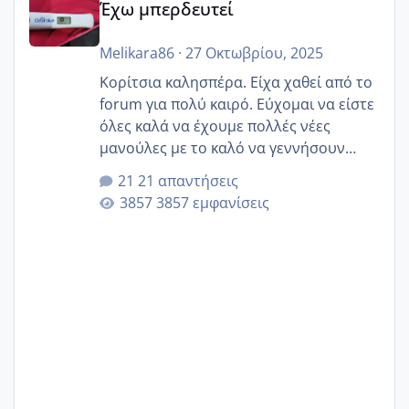
Έχω μπερδευτεί
Melikara86
·
27 Οκτωβρίου, 2025
Κορίτσια καλησπέρα. Είχα χαθεί από το
forum για πολύ καιρό. Εύχομαι να είστε
όλες καλά να έχουμε πολλές νέες
μανούλες με το καλό να γεννήσουν
αυτές που ήδη περιμένουν. Να πάρουν
21 απαντήσεις
γερα μωράκια στην αγκαλίτσα τους
3857 εμφανίσεις
🙏🏼🙏🏼 Ας πάμε λοιπόν στο θέμα μου.
Τελευταία περίοδο 25 σεπτεμβρίου
Εδώ και τέσσερις πέντε μέρες νιώθω
αρρωστη δεν έχω κουράγιο για τίποτα
πονάει πολύ το στήθος μου και τα δύο
και βάζω θερμόμετρο και έχω συνεχώς
37 με 37, 3 Έτσι λοιπόν είπα να κάνω
ένα τεστ την παρασ