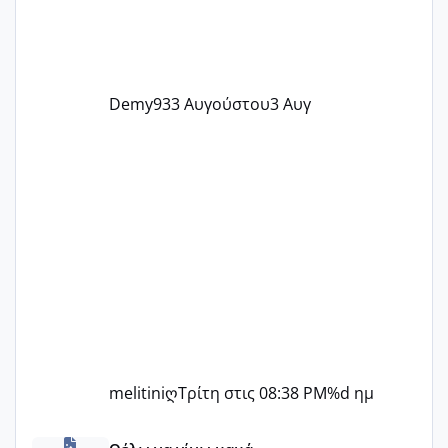
Demy93
3 Αυγούστου
3 Αυγ
melitiniღ
Τρίτη στις 08:38 PM
%d ημ
Πόσες είμαστε κοντά 40 και προσπαθούμε;;