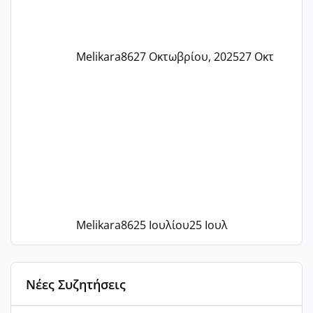
Melikara86
27 Οκτωβρίου, 2025
27 Οκτ
Melikara86
25 Ιουλίου
25 Ιουλ
Νέες Συζητήσεις