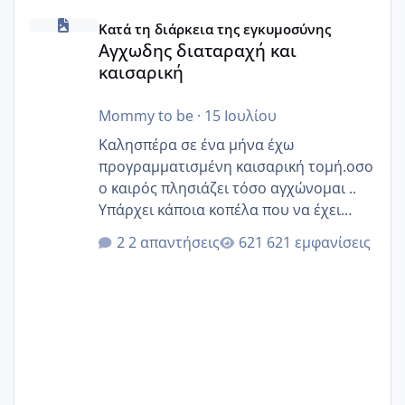
Αγχωδης διαταραχή και καισαρική
Κατά τη διάρκεια της εγκυμοσύνης
Αγχωδης διαταραχή και
καισαρική
Mommy to be
·
15 Ιουλίου
Καλησπέρα σε ένα μήνα έχω
προγραμματισμένη καισαρική τομή.οσο
ο καιρός πλησιάζει τόσο αγχώνομαι ..
Υπάρχει κάποια κοπέλα που να έχει
παρόμοιο ιστορικό να μας πει την
2 απαντήσεις
621 εμφανίσεις
εμπειρία της;Να σημειώσω είναι η
δεύτερη εγκυμοσύνη μου και καισαρική
στην πρώτη είχα κάνει ολική νάρκωση
..βέβαια δεν είχα κανένα άγχος και
στρες ήταν επιλογή για ιατρικούς
λόγους της δεδομένης στιγμής.