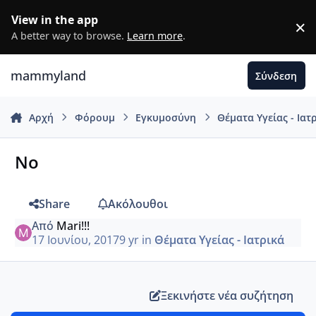
Μετάβαση σε περιεχόμενο
View in the app
×
D
A better way to browse.
Learn more
.
mammyland
Σύνδεση
Αρχή
Φόρουμ
Εγκυμοσύνη
Θέματα Υγείας - Ιατ
No
Share
Ακόλουθοι
Από
Mari!!!
17 Ιουνίου, 2017
9 yr
in
Θέματα Υγείας - Ιατρικά
Ξεκινήστε νέα συζήτηση