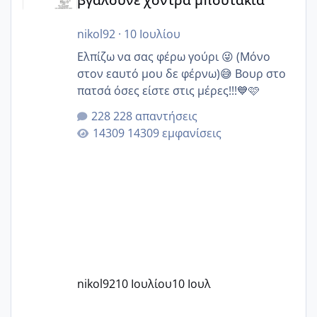
nikol92
·
10 Ιουλίου
Ελπίζω να σας φέρω γούρι 😜 (Μόνο
στον εαυτό μου δε φέρνω)😅 Βουρ στο
πατσά όσες είστε στις μέρες!!!💙🩷
228 απαντήσεις
14309 εμφανίσεις
nikol92
10 Ιουλίου
10 Ιουλ