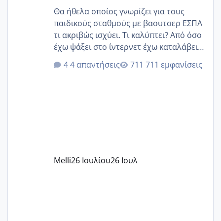
Θα ήθελα οποίος γνωρίζει για τους
παιδικούς σταθμούς με βαουτσερ ΕΣΠΑ
τι ακριβώς ισχύει. Τι καλύπτει? Από όσο
έχω ψάξει στο ίντερνετ έχω καταλάβει
ότι το βαουτσερ καλύπτει όλα τα
4 απαντήσεις
711 εμφανίσεις
δίδακτρα και τα τροφεια του ιδιωτικού
παιδικού σταθμού για όποιον το έχει
πάρει. Οι παιδικοί σταθμοί έχουν
υπογράψει σύμβαση με την ΕΕΤΑΑ ότι
δέχονται παιδιά με βαουτσερ και ότι
αυτό τα καλύπτει όλα εκτός από έξτρα
όπως σχολικό λεωφορείο κτλ. Είναι
παράνομο να χρεώνουν κάτι επιπλέον.
Melli
26 Ιουλίου
26 Ιουλ
Εγώ πήγα σε έναν ιδιωτικό παιδικό στ