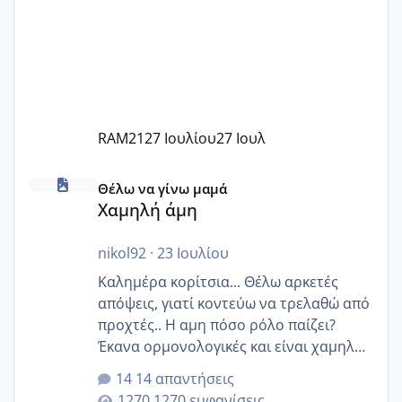
RAM21
27 Ιουλίου
27 Ιουλ
Χαμηλή άμη
Θέλω να γίνω μαμά
Χαμηλή άμη
nikol92
·
23 Ιουλίου
Καλημέρα κορίτσια... Θέλω αρκετές
απόψεις, γιατί κοντεύω να τρελαθώ από
προχτές.. Η αμη πόσο ρόλο παίζει?
Έκανα ορμονολογικές και είναι χαμηλή
για την ηλικία μου.. Είχα ήδη μια
14 απαντήσεις
εγκυμοσύνη, που έπρεπε να τερματιστεί
1270 εμφανίσεις