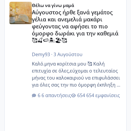
Αύγουστος ήρθε ξανά γεμάτος γέλια και ανεμελιά μακάρι 
Θέλω να γίνω μαμά
Αύγουστος ήρθε ξανά γεμάτος
γέλια και ανεμελιά μακάρι
φεύγοντας να αφήσει το πιο
όμορφο δωράκι για την καθεμιά
🥰🍒🍉🏝️🏖️🥰
Demy93
·
3 Αυγούστου
Καλό.μηνα κορίτσια μου 🥰 Καλή
επιτυχία σε όλες,εύχομαι ο τελευταίος
μήνας του καλοκαιριού να επιφυλάσσει
για όλες σας την πιο όμορφη έκπληξη 🧿
@Elk @Melikara86 @Παρασκευαιδου
6 απαντήσεις
654 εμφανίσεις
@Zenia z @melitiniღ @Christi.D.
@flowerv @Riaa @Ngsofia