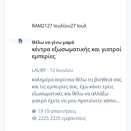
RAM21
27 Ιουλίου
27 Ιουλ
κέντρα εξωσωματικής και γιατροί εμπερίες
Θέλω να γίνω μαμά
κέντρα εξωσωματικής και γιατροί
εμπερίες
LALIBY
·
12 Ιουνίου
καλημέρα κορίτσια θέλω τη βοήθειά σας
και τις εμπειρίες σας. έχω κάνει τρεις
εξωσωματικές και θέλω να αλλάξω
γιατρό έχετε να μου προτείνετε κάποιον
που μείνατε ευχαριστημένες και είχατε
19 απαντήσεις
επιιτυχία? έκανα στο υγεία με τον
2225 εμφανίσεις
ζερβομανωλάκη (δεν το εψαξε καθόλου
το θέμα δεν μου άρεσε καθο΄λου) και