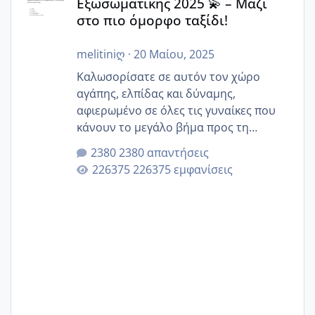
Εξωσωματικής 2025 💫 – Μαζί
στο πιο όμορφο ταξίδι!
melitiniღ
·
20 Μαίου, 2025
Καλωσορίσατε σε αυτόν τον χώρο
αγάπης, ελπίδας και δύναμης,
αφιερωμένο σε όλες τις γυναίκες που
κάνουν το μεγάλο βήμα προς τη
μητρότητα μέσω εξωσωματικής το 2025.
2380 απαντήσεις
Εδώ θα μοιραστούμε αγωνίες, χαρές,
226375 εμφανίσεις
εμπειρίες και κάθε μικρή ή μεγάλη
στιγμή αυτού του ξεχωριστού ταξιδιού.
Καμία δεν είναι μόνη – όλες μαζί
μπορούμε να στηρίξουμε η μία την
άλλη, να δώσουμε κουράγιο στις
δύσκολες στιγμές και να γιορτάσουμε
τις μικρές και μεγάλες νίκες. Είτε είστε
στο στάδιο της προετοιμασίας, είτε
ετοιμάζεστε