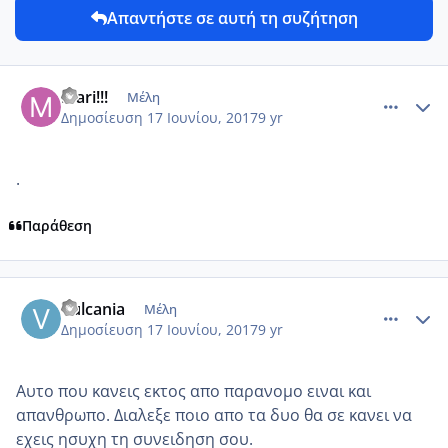
Απαντήστε σε αυτή τη συζήτηση
comment_985079
Author stats
Mari!!!
Μέλη
Δημοσίευση
17 Ιουνίου, 2017
9 yr
.
Παράθεση
comment_985099
Author stats
Vulcania
Μέλη
Δημοσίευση
17 Ιουνίου, 2017
9 yr
Αυτο που κανεις εκτος απο παρανομο ειναι και
απανθρωπο. Διαλεξε ποιο απο τα δυο θα σε κανει να
εχεις ησυχη τη συνειδηση σου.