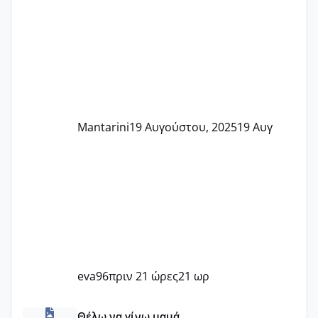
Mantarini
19 Αυγούστου, 2025
19 Αυγ
eva96
πριν 21 ώρες
21 ωρ
Πόσες είμαστε κοντά 40 και προσπαθούμε;;
Θέλω να γίνω μαμά