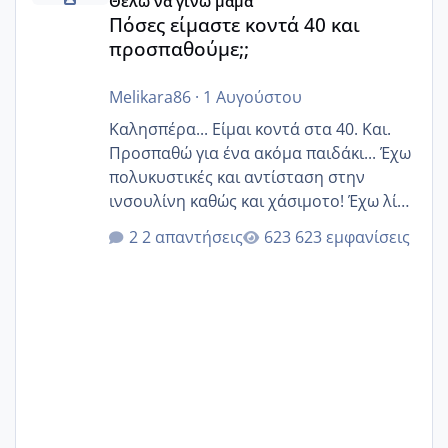
Θέλω να γίνω μαμά
Πόσες είμαστε κοντά 40 και
προσπαθούμε;;
Melikara86
·
1 Αυγούστου
Καλησπέρα... Είμαι κοντά στα 40. Και.
Προσπαθώ για ένα ακόμα παιδάκι... Έχω
πολυκυστικές και αντίσταση στην
ινσουλίνη καθώς και χάσιμοτο! Έχω λίγα
κιλά παραπάνω και όσο κ αν προσπαθώ
2 απαντήσεις
623 εμφανίσεις
δεν χάνω εύκολα! Προσπαθώ για ακόμη
ένα παιδί εδώ και 1,5 χρόνο! Θέλετε να
γράψετε όσες κοπέλες είστε σε
παρόμοια φάση;; Αυτή την στιγμή έχω
δύο χαμένους κύκλους δεν έχω έρθει
περίοδο αυτό τον μήνα περίμενα 20 δεν
ήρθα απλά είδα λίγα ροζ έκανα υπέρηχο
την επομενη μέρα και το ενδομήτριό
ήταν 11,1 χιλιοστά πολύ κα