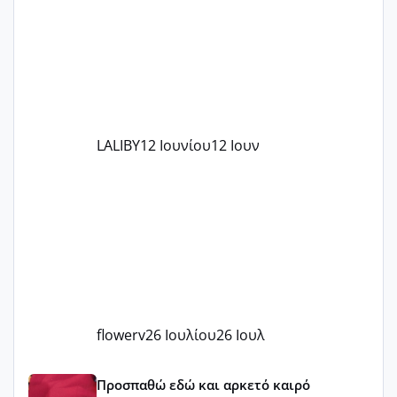
στο γένεσις με τον πάντο
LALIBY
12 Ιουνίου
12 Ιουν
flowerv
26 Ιουλίου
26 Ιουλ
Έχω μπερδευτεί
Προσπαθώ εδώ και αρκετό καιρό