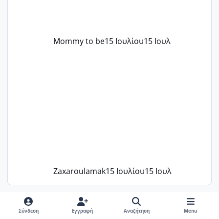
Mommy to be
15 Ιουλίου
15 Ιουλ
Zaxaroulamak
15 Ιουλίου
15 Ιουλ
Ακολουθήστε μας στο Instagram
Σύνδεση
Εγγραφή
Αναζήτηση
Menu