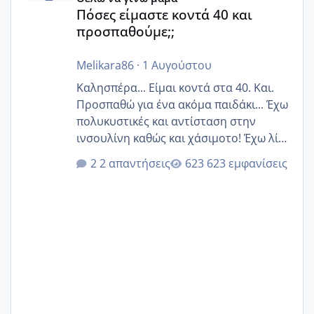
Πόσες είμαστε κοντά 40 και
προσπαθούμε;;
Melikara86
·
1 Αυγούστου
Καλησπέρα... Είμαι κοντά στα 40. Και.
Προσπαθώ για ένα ακόμα παιδάκι... Έχω
πολυκυστικές και αντίσταση στην
ινσουλίνη καθώς και χάσιμοτο! Έχω λίγα
κιλά παραπάνω και όσο κ αν προσπαθώ
2 απαντήσεις
623 εμφανίσεις
δεν χάνω εύκολα! Προσπαθώ για ακόμη
ένα παιδί εδώ και 1,5 χρόνο! Θέλετε να
γράψετε όσες κοπέλες είστε σε
παρόμοια φάση;; Αυτή την στιγμή έχω
δύο χαμένους κύκλους δεν έχω έρθει
περίοδο αυτό τον μήνα περίμενα 20 δεν
ήρθα απλά είδα λίγα ροζ έκανα υπέρηχο
την επομενη μέρα και το ενδομήτριό
ήταν 11,1 χιλιοστά πολύ κα