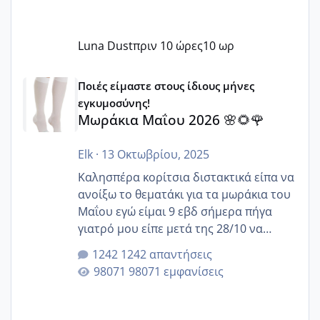
Luna Dust
πριν 10 ώρες
10 ωρ
Μωράκια Μαΐου 2026 🌸🌻🌹
Ποιές είμαστε στους ίδιους μήνες
εγκυμοσύνης!
Μωράκια Μαΐου 2026 🌸🌻🌹
Elk
·
13 Οκτωβρίου, 2025
Καλησπέρα κορίτσια διστακτικά είπα να
ανοίξω το θεματάκι για τα μωράκια του
Μαΐου εγώ είμαι 9 εβδ σήμερα πήγα
γιατρό μου είπε μετά της 28/10 να
κλείσω ραντεβού για την αυχενική είναι
1242 απαντήσεις
καμιά άλλη κοπέλα να γεννάει Μάιο ;;
98071 εμφανίσεις