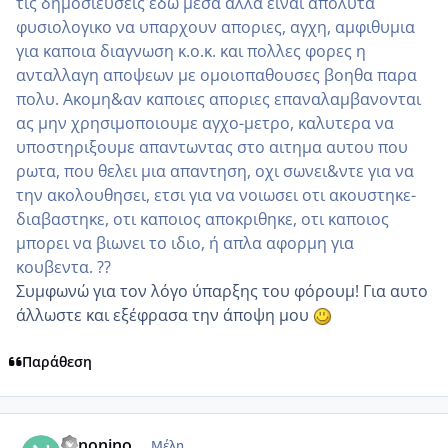
τις δημοσιευσεις εδω μεσα αλλα ειναι απολυτα
φυσιολογικο να υπαρχουν αποριες, αγχη, αμφιθυμια
για καποια διαγνωση κ.ο.κ. και πολλες φορες η
ανταλλαγη αποψεων με ομοιοπαθουσες βοηθα παρα
πολυ. Ακομη&αν καποιες αποριες επαναλαμβανονται
ας μην χρησιμοποιουμε αγχο-μετρο, καλυτερα να
υποστηριξουμε απαντωντας στο αιτημα αυτου που
ρωτα, που θελει μια απαντηση, οχι σωνει&ντε για να
την ακολουθησει, ετσι για να νοιωσει οτι ακουστηκε-
διαβαστηκε, οτι καποιος αποκριθηκε, οτι καποιος
μπορει να βιωνει το ιδιο, ή απλα αφορμη για
κουβεντα. ??
Συμφωνώ για τον λόγο ύπαρξης του φόρουμ! Για αυτο
άλλωστε και εξέφρασα την άποψη μου
Παράθεση
comment_984860
Author stats
Ninonino
Μέλη