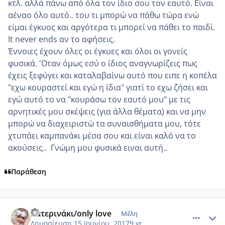
κτλ. αλλά πάνω από όλα τον ίδιο σου τον εαυτό. Είναι
αέναο όλο αυτό.. του τι μπορώ να πάθω τώρα ενώ
είμαι έγκυος και αργότερα τι μπορεί να πάθει το παιδί.
It never ends αν το αφήσεις.
Έννοιες έχουν όλες οι έγκυες και όλοι οι γονείς
φυσικά. 'Οταν όμως εσύ ο ίδιος αναγνωρίζεις πως
έχεις ξεφύγει και καταλαβαίνω αυτό που ειπε η κοπέλα
"εχω κουραστεί και εγώ η ίδια" γιατί το εχω ζήσει και
εγώ αυτό το να "κουράσω τον εαυτό μου" με τις
αρνητικές μου σκέψεις (για άλλα θέματα) και να μην
μπορώ να διαχειριστώ τα συναισθήματα μου, τότε
χτυπάει καμπανάκι μέσα σου και είναι καλό να το
ακούσεις.. Γνώμη μου φυσικά ειναι αυτή..
Παράθεση
comment_984896
Author stats
Κατερινάκι/only love
Μέλη
Δημοσίευση
15 Ιουνίου, 2017
9 yr