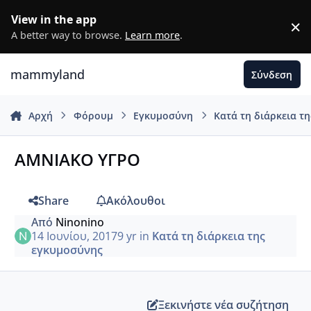
Μετάβαση σε περιεχόμενο
View in the app
×
D
A better way to browse.
Learn more
.
mammyland
Σύνδεση
Αρχή
Φόρουμ
Εγκυμοσύνη
Κατά τη διάρκεια τ
ΑΜΝΙΑΚΟ ΥΓΡΟ
Share
Ακόλουθοι
Από
Ninonino
14 Ιουνίου, 2017
9 yr
in
Κατά τη διάρκεια της
εγκυμοσύνης
Ξεκινήστε νέα συζήτηση