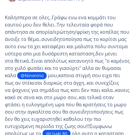
Καλησπερα σε ολες..Γράφω ενω ενα κομμάτι του
εαυτού μου δεν θελει..Την τελευταία φορά που
απάντησα σε απορία/ερώτηση/φρίκη της κοπέλας που
άνοιξε το θέμα..συνειδητοποίησα πως το κορίτσι μας
αυτο ενω τα χει καταφέρει και μαλιστα πολυ συντομα
υστερα απο μια δυσάρεστη κατασταση,δεν μενει
στα θετικά..Ειναι απολύτως κατανοητό πως "ο καμένος
στο χυλό φυσάει και το γιαούρτι" αλλα αν θυμασαι
καλα
μου,καποια στιγμή σου ειχα πει
@Ninonino
πως αν στέκεσαι διαρκώς στα άγχη..και συνεχίζεις
να ψαχνεις για σημάδια πως κατι δεν παει καλα..κανεις
κακό σε σενα και στο μωρο σου..και τελικά οταν
φτάσει η ευλογημένη ωρα που θα κρατήσεις το μωρο
σου στην αγκαλίτσα σου θα συνειδητοποιήσεις πως
δεν θα χεις ευχαριστηθεί καθολου την πιο
ευτυχισμενη περίοδο της ζωης σου!!!Συμφωνω
απολύτως με το
ολη αυτη η κατασταση
@Lisaki 80