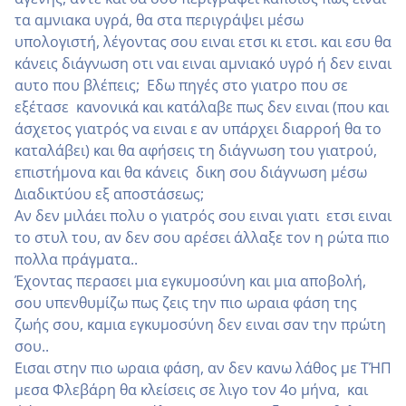
τα αμνιακα υγρά, θα στα περιγράψει μέσω
υπολογιστή, λέγοντας σου ειναι ετσι κι ετσι. και εσυ θα
κάνεις διάγνωση οτι ναι ειναι αμνιακό υγρό ή δεν ειναι
αυτο που βλέπεις; Εδω πηγές στο γιατρο που σε
εξέτασε κανονικά και κατάλαβε πως δεν ειναι (που και
άσχετος γιατρός να ειναι ε αν υπάρχει διαρροή θα το
καταλάβει) και θα αφήσεις τη διάγνωση του γιατρού,
επιστήμονα και θα κάνεις δικη σου διάγνωση μέσω
Διαδικτύου εξ αποστάσεως;
Αν δεν μιλάει πολυ ο γιατρός σου ειναι γιατι ετσι ειναι
το στυλ του, αν δεν σου αρέσει άλλαξε τον η ρώτα πιο
πολλα πράγματα..
Έχοντας περασει μια εγκυμοσύνη και μια αποβολή,
σου υπενθυμίζω πως ζεις την πιο ωραια φάση της
ζωής σου, καμια εγκυμοσύνη δεν ειναι σαν την πρώτη
σου..
Εισαι στην πιο ωραια φάση, αν δεν κανω λάθος με ΤΉΠ
μεσα Φλεβάρη θα κλείσεις σε λιγο τον 4ο μήνα, και