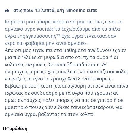
στις πριν 13 λεπτά, ο/η Ninonino είπε:
Κοριτσια μου μπορει καποια να μου πει πως ειναι το
αμνιακο υγρο και πως το ξεχωριζουμε απο τα απλα
υγρα της εγκυμοσυνης?? Εχω υγρα τελευταια σαν
νερο και φοβαμαι μην ειναι αμνιακο ..
Απο οτι μας ειχαν πει στα μαθηματα ανωδυνου εχουν
μια πιο "γλυκεια" μυρωδια απο οτι πχ τα ουρα ή οι
κολπικες εκκρισεις. Σε ποια βδομαδα εισαι; Αν
ανησυχεις μηπως εχεις απωλειες να σκουπιζεσαι καλα,
να βαζεις στεγνο εσωρουχο&να ξανατσεκαρεις.
Βεβαια με τοση ζεστη εισαι σιγουρη οτι δεν ειναι απλα
ιδρωτας σε συνδυασμο με τα υγρα που εχουμε; αν
ομως ανησυχεις πολυ μπορεις να πας σε γιατρο ή σε
μαιυτηριο που εχουν ειδικες ταινιες&τσεκαρουν για
αμνιακα υγρα, βαζοντας το στον κολπο.
Παράθεση