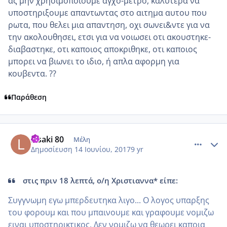
ας μην χρησιμοποιουμε αγχο-μετρο, καλυτερα να
υποστηριξουμε απαντωντας στο αιτημα αυτου που
ρωτα, που θελει μια απαντηση, οχι σωνει&ντε για να
την ακολουθησει, ετσι για να νοιωσει οτι ακουστηκε-
διαβαστηκε, οτι καποιος αποκριθηκε, οτι καποιος
μπορει να βιωνει το ιδιο, ή απλα αφορμη για
κουβεντα. ??
Παράθεση
comment_984859
Author stats
Lisaki 80
Μέλη
Δημοσίευση
14 Ιουνίου, 2017
9 yr
στις πριν 18 λεπτά, ο/η Χριστιαννα* είπε:
Συγγνωμη εγω μπερδευτηκα λιγο... Ο λογος υπαρξης
του φορουμ και που μπαινουμε και γραφουμε νομιζω
ειναι υποστηρικτικος. Δεν νομιζω να θεωρει καποια