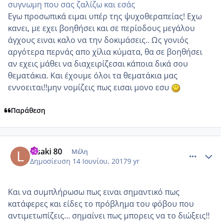
συγνωμη που σας ζαλίζω και εσάς
Εγω προσωπικά ειμαι υπέρ της ψυχοθεραπείας! Εχω
κανει, με εχει βοηθήσει και σε περίοδους μεγάλου
άγχους ειναι καλο να την δοκιμάσεις.. Ως γονιός
αργότερα περνάς απο χίλια κύματα, θα σε βοηθήσει
αν εχεις μάθει να διαχειρίζεσαι κάποια δικά σου
θεματάκια. Και έχουμε όλοι τα θεματάκια μας
εννοειται!!μην νομίζεις πως εισαι μονο εσυ
Παράθεση
comment_984855
Author stats
Lisaki 80
Μέλη
Δημοσίευση
14 Ιουνίου, 2017
9 yr
Και να συμπλήρωσω πως ειναι σημαντικό πως
κατάφερες και είδες το πρόβλημα του φόβου που
αντιμετωπίζεις... σημαίνει πως μπορεις να το διώξεις!!