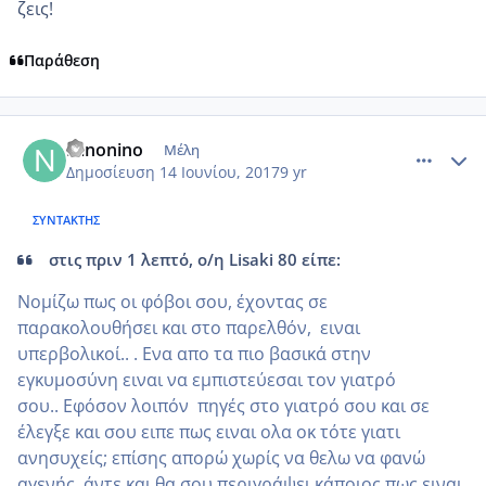
ζεις!
Παράθεση
comment_984852
Author stats
Ninonino
Μέλη
Δημοσίευση
14 Ιουνίου, 2017
9 yr
ΣΥΝΤΆΚΤΗΣ
στις πριν 1 λεπτό, ο/η Lisaki 80 είπε:
Νομίζω πως οι φόβοι σου, έχοντας σε
παρακολουθήσει και στο παρελθόν, ειναι
υπερβολικοί.. . Ενα απο τα πιο βασικά στην
εγκυμοσύνη ειναι να εμπιστεύεσαι τον γιατρό
σου.. Εφόσον λοιπόν πηγές στο γιατρό σου και σε
έλεγξε και σου ειπε πως ειναι ολα οκ τότε γιατι
ανησυχείς; επίσης απορώ χωρίς να θελω να φανώ
αγενής, άντε και θα σου περιγράψει κάποιος πως ειναι