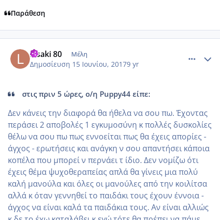
Παράθεση
comment_984870
Author stats
Lisaki 80
Μέλη
Δημοσίευση
15 Ιουνίου, 2017
9 yr
στις πριν 5 ώρες, ο/η Puppy44 είπε:
Δεν κάνεις την διαφορά θα ήθελα να σου πω. Έχοντας
περάσει 2 αποβολές 1 εγκυμοσύνη κ πολλές δυσκολίες
θέλω να σου πω πως εννοείται πως θα έχεις απορίες -
άγχος - ερωτήσεις και ανάγκη ν σου απαντήσει κάποια
κοπέλα που μπορεί ν περνάει τ ίδιο. Δεν νομίζω ότι
έχεις θέμα ψυχοθεραπείας απλά θα γίνεις μια πολύ
καλή μανούλα και όλες οι μανούλες από την κοιλίτσα
αλλά κ όταν γεννηθεί το παιδάκι τους έχουν έννοια -
άγχος να είναι καλά τα παιδάκια τους. Αν είναι αλλιώς
κ δε το έχω καταλάβει κ εγώ τότε θα πρέπει να πάμε