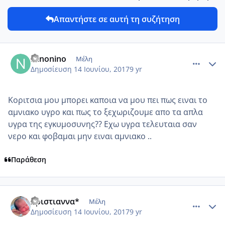
Απαντήστε σε αυτή τη συζήτηση
comment_984822
Author stats
Ninonino
Μέλη
Δημοσίευση
14 Ιουνίου, 2017
9 yr
Κοριτσια μου μπορει καποια να μου πει πως ειναι το
αμνιακο υγρο και πως το ξεχωριζουμε απο τα απλα
υγρα της εγκυμοσυνης?? Εχω υγρα τελευταια σαν
νερο και φοβαμαι μην ειναι αμνιακο ..
Παράθεση
comment_984825
Author stats
Χριστιαννα*
Μέλη
Δημοσίευση
14 Ιουνίου, 2017
9 yr