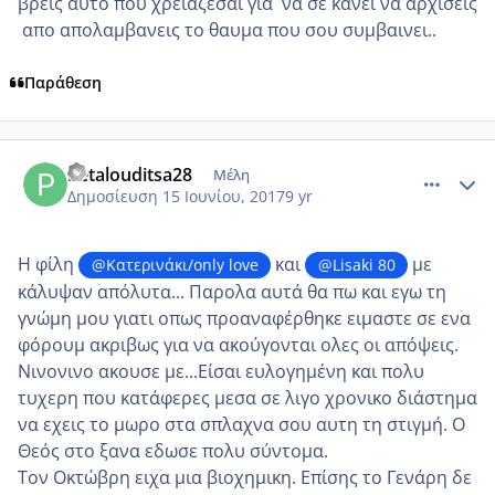
βρεις αυτο που χρειαζεσαι για να σε κανει να αρχίσεις
απο απολαμβανεις το θαυμα που σου συμβαινει..
Παράθεση
comment_984905
Author stats
Petalouditsa28
Μέλη
Δημοσίευση
15 Ιουνίου, 2017
9 yr
Η φίλη
και
με
@Κατερινάκι/only love
@Lisaki 80
κάλυψαν απόλυτα... Παρολα αυτά θα πω και εγω τη
γνώμη μου γιατι οπως προαναφέρθηκε ειμαστε σε ενα
φόρουμ ακριβως για να ακούγονται ολες οι απόψεις.
Νινονινο ακουσε με...Είσαι ευλογημένη και πολυ
τυχερη που κατάφερες μεσα σε λιγο χρονικο διάστημα
να εχεις το μωρο στα σπλαχνα σου αυτη τη στιγμή. Ο
Θεός στο ξανα εδωσε πολυ σύντομα.
Τον Οκτώβρη ειχα μια βιοχημικη. Επίσης το Γενάρη δε