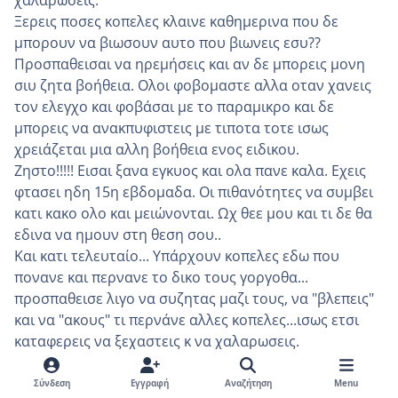
Ξερεις ποσες κοπελες κλαινε καθημερινα που δε
μπορουν να βιωσουν αυτο που βιωνεις εσυ??
Προσπαθεισαι να ηρεμήσεις και αν δε μπορεις μονη
σιυ ζητα βοήθεια. Ολοι φοβομαστε αλλα οταν χανεις
τον ελεγχο και φοβάσαι με το παραμικρο και δε
μπορεις να ανακπυφιστεις με τιποτα τοτε ισως
χρειάζεται μια αλλη βοήθεια ενος ειδικου.
Ζηστο!!!!! Εισαι ξανα εγκυος και ολα πανε καλα. Εχεις
φτασει ηδη 15η εβδομαδα. Οι πιθανότητες να συμβει
κατι κακο ολο και μειώνονται. Ωχ θεε μου και τι δε θα
εδινα να ημουν στη θεση σου..
Και κατι τελευταίο... Υπάρχουν κοπελες εδω που
πονανε και περνανε το δικο τους γοργοθα...
προσπαθεισε λιγο να συζητας μαζι τους, να "βλεπεις"
και να "ακους" τι περνάνε αλλες κοπελες...ισως ετσι
καταφερεις να ξεχαστεις κ να χαλαρωσεις.
Καλη συνεχεια και καλη εγκυμοσύνη να εχεις!!
Σύνδεση
Εγγραφή
Αναζήτηση
Menu