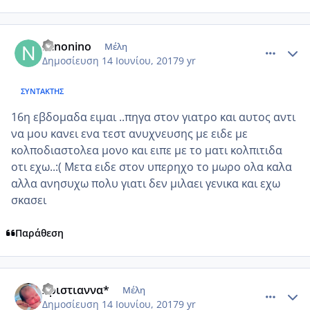
comment_984826
Author stats
Ninonino
Μέλη
Δημοσίευση
14 Ιουνίου, 2017
9 yr
ΣΥΝΤΆΚΤΗΣ
16η εβδομαδα ειμαι ..πηγα στον γιατρο και αυτος αντι
να μου κανει ενα τεστ ανυχνευσης με ειδε με
κολποδιαστολεα μονο και ειπε με το ματι κολπιτιδα
οτι εχω..:( Μετα ειδε στον υπερηχο το μωρο ολα καλα
αλλα ανησυχω πολυ γιατι δεν μιλαει γενικα και εχω
σκασει
Παράθεση
comment_984833
Author stats
Χριστιαννα*
Μέλη
Δημοσίευση
14 Ιουνίου, 2017
9 yr