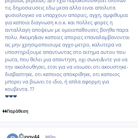
βεβαιως βεβαιως! Δεν εχω παρακολουθησει ολονων
τις δημοσιευσεις εδω μεσα αλλα ειναι απολυτα
φυσιολογικο να υπαρχουν αποριες, αγχη, αμφιθυμια
για καποια διαγνωση κ.ο.κ. και πολλες φορες η
ανταλλαγη αποψεων με ομοιοπαθουσες βοηθα παρα
πολυ. Ακομη&αν καποιες αποριες επαναλαμβανονται
ας μην χρησιμοποιουμε αγχο-μετρο, καλυτερα να
υποστηριξουμε απαντωντας στο αιτημα αυτου που
ρωτα, που θελει μια απαντηση, οχι σωνει&ντε για να
την ακολουθησει, ετσι για να νοιωσει οτι ακουστηκε-
διαβαστηκε, οτι καποιος αποκριθηκε, οτι καποιος
μπορει να βιωνει το ιδιο, ή απλα αφορμη για
κουβεντα. ??
❤❤❤
Παράθεση
comment_984865
Author stats
Puppy44
Μέλη