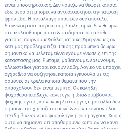
ειναι υποστηρικτικος. Δεν νομιζω να θεωρει καποια
εδω μεσα οτι μπορει να αντικαταστησει την ιατρικη
φροντιδα. Η ανταλλαγη αποψεων δεν αποτελει
διαγνωση ουτε ιατρικη συμβουλη, ομως δεν θεωρω
οτι ακολουθουμε πιστα & οτιδηποτε πει ο καθε
γιατρος, παιρνουμε&αλλες ιατρικες&μη γνωμες αν
κατι μας προβληματιζει. Επισης προσωπικα θεωρω
σημαντικο να μελεταμε&να εχουμε γνωσεις επι της
καταστασης μας. Ρωταμε, μαθαινουμε, ερευνουμε,
αλλωστε&οι γιατροι κανουν λαθη. Λογικο να υπαρχει
αγχος&το να συζητησει καποια εγκυουλα με τις
ορμονες σε τρελα καποια θεματα που την
απασχολουν δεν ειναι μεμπτο. Οκ καλη&η
ψυχοθεραπεια&εχω κανει εγω η ιδια&συμβουλος
ψυχικης υγειας-κοινωνικη λειτουργος ειμαι αλλα δεν
σημαινει οτι χρειαζεται σωνει&ντε να κανουν ολοι
επειδη βιωνουν μια φυσιολογικη φαση αγχους. Χωρις
αυτο να σημαινει οτι αποθαρρυνω καποιον να κανει