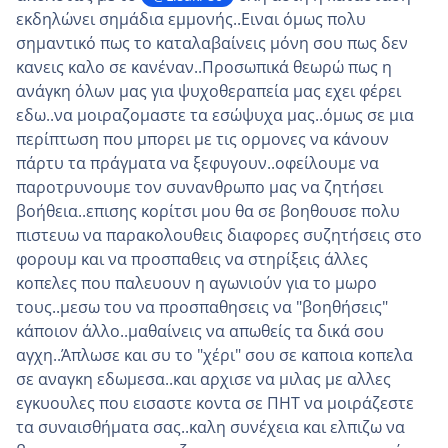
εκδηλώνει σημάδια εμμονής..Ειναι όμως πολυ
σημαντικό πως το καταλαβαίνεις μόνη σου πως δεν
κανεις καλο σε κανέναν..Προσωπικά θεωρώ πως η
ανάγκη όλων μας για ψυχοθεραπεία μας εχει φέρει
εδω..να μοιραζομαστε τα εσώψυχα μας..όμως σε μια
περίπτωση που μπορει με τις ορμονες να κάνουν
πάρτυ τα πράγματα να ξεφυγουν..οφείλουμε να
παροτρυνουμε τον συνανθρωπο μας να ζητήσει
βοήθεια..επισης κορίτσι μου θα σε βοηθουσε πολυ
πιστευω να παρακολουθεις διαφορες συζητήσεις στο
φορουμ και να προσπαθεις να στηρίξεις άλλες
κοπελες που παλευουν η αγωνιούν για το μωρο
τους..μεσω του να προσπαθησεις να "βοηθήσεις"
κάποιον άλλο..μαθαίνεις να απωθείς τα δικά σου
αγχη..Άπλωσε και συ το "χέρι" σου σε καποια κοπελα
σε αναγκη εδωμεσα..και αρχισε να μιλας με αλλες
εγκυουλες που εισαστε κοντα σε ΠΗΤ να μοιράζεστε
τα συναισθήματα σας..καλη συνέχεια και ελπιζω να