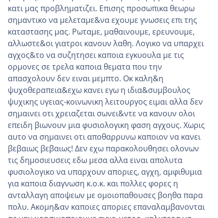
κατι μας προβληματιζει. Επισης προσωπικα θεωρω
σημαντικο να μελεταμε&να εχουμε γνωσεις επι της
καταστασης μας. Ρωταμε, μαθαινουμε, ερευνουμε,
αλλωστε&οι γιατροι κανουν λαθη. Λογικο να υπαρχει
αγχος&το να συζητησει καποια εγκυουλα με τις
ορμονες σε τρελα καποια θεματα που την
απασχολουν δεν ειναι μεμπτο. Οκ καλη&η
ψυχοθεραπεια&εχω κανει εγω η ιδια&συμβουλος
ψυχικης υγειας-κοινωνικη λειτουργος ειμαι αλλα δεν
σημαινει οτι χρειαζεται σωνει&ντε να κανουν ολοι
επειδη βιωνουν μια φυσιολογικη φαση αγχους. Χωρις
αυτο να σημαινει οτι αποθαρρυνω καποιον να κανει
βεβαιως βεβαιως! Δεν εχω παρακολουθησει ολονων
τις δημοσιευσεις εδω μεσα αλλα ειναι απολυτα
φυσιολογικο να υπαρχουν αποριες, αγχη, αμφιθυμια
για καποια διαγνωση κ.ο.κ. και πολλες φορες η
ανταλλαγη αποψεων με ομοιοπαθουσες βοηθα παρα
πολυ. Ακομη&αν καποιες αποριες επαναλαμβανονται