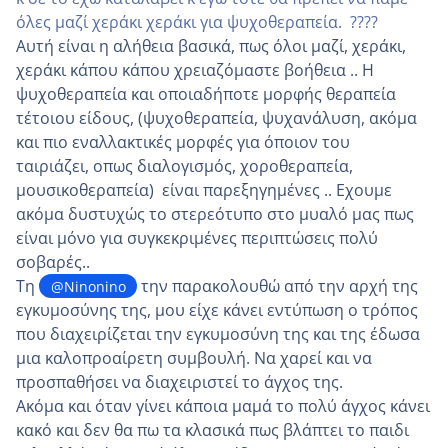
όλες μαζί χεράκι χεράκι για ψυχοθεραπεία. ????
Αυτή είναι η αλήθεια βασικά, πως όλοι μαζί, χεράκι,
χεράκι κάπου κάπου χρειαζόμαστε βοήθεια .. Η
ψυχοθεραπεία και οποιαδήποτε μορφής θεραπεία
τέτοιου είδους, (ψυχοθεραπεία, ψυχανάλυση, ακόμα
και πιο εναλλακτικές μορφές για όποιον του
ταιριάζει, οπως διαλογισμός, χοροθεραπεία,
μουσικοθεραπεία) είναι παρεξηγημένες .. Εχουμε
ακόμα δυστυχώς το στερεότυπο στο μυαλό μας πως
είναι μόνο για συγκεκριμένες περιπτώσεις πολύ
σοβαρές..
Τη
την παρακολουθώ από την αρχή της
@Ninonino
εγκυμοσύνης της, μου είχε κάνει εντύπωση ο τρόπος
που διαχειρίζεται την εγκυμοσύνη της και της έδωσα
μια καλοπροαίρετη συμβουλή. Να χαρεί και να
προσπαθήσει να διαχειριστεί το άγχος της.
Ακόμα και όταν γίνει κάποια μαμά το πολύ άγχος κάνει
κακό και δεν θα πω τα κλασικά πως βλάπτει το παιδι