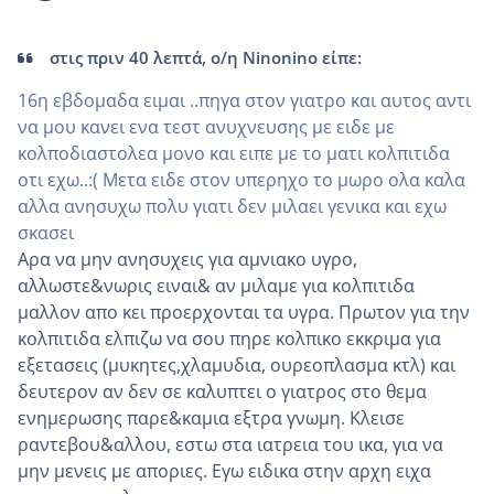
στις πριν 40 λεπτά, ο/η Ninonino είπε:
16η εβδομαδα ειμαι ..πηγα στον γιατρο και αυτος αντι
να μου κανει ενα τεστ ανυχνευσης με ειδε με
κολποδιαστολεα μονο και ειπε με το ματι κολπιτιδα
οτι εχω..:( Μετα ειδε στον υπερηχο το μωρο ολα καλα
αλλα ανησυχω πολυ γιατι δεν μιλαει γενικα και εχω
σκασει
Αρα να μην ανησυχεις για αμνιακο υγρο,
αλλωστε&νωρις ειναι& αν μιλαμε για κολπιτιδα
μαλλον απο κει προερχονται τα υγρα. Πρωτον για την
κολπιτιδα ελπιζω να σου πηρε κολπικο εκκριμα για
εξετασεις (μυκητες,χλαμυδια, ουρεοπλασμα κτλ) και
δευτερον αν δεν σε καλυπτει ο γιατρος στο θεμα
ενημερωσης παρε&καμια εξτρα γνωμη. Κλεισε
ραντεβου&αλλου, εστω στα ιατρεια του ικα, για να
μην μενεις με αποριες. Εγω ειδικα στην αρχη ειχα