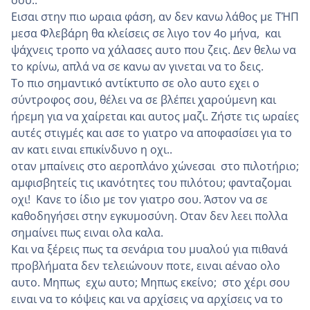
Εισαι στην πιο ωραια φάση, αν δεν κανω λάθος με ΤΉΠ
μεσα Φλεβάρη θα κλείσεις σε λιγο τον 4ο μήνα, και
ψάχνεις τροπο να χάλασες αυτο που ζεις. Δεν θελω να
το κρίνω, απλά να σε κανω αν γινεται να το δεις.
Το πιο σημαντικό αντίκτυπο σε ολο αυτο εχει ο
σύντροφος σου, θέλει να σε βλέπει χαρούμενη και
ήρεμη για να χαίρεται και αυτος μαζι. Ζήστε τις ωραίες
αυτές στιγμές και ασε το γιατρο να αποφασίσει για το
αν κατι ειναι επικίνδυνο η οχι..
οταν μπαίνεις στο αεροπλάνο χώνεσαι στο πιλοτήριο;
αμφισβητείς τις ικανότητες του πιλότου; φανταζομαι
οχι! Κανε το ίδιο με τον γιατρο σου. Άστον να σε
καθοδηγήσει στην εγκυμοσύνη. Οταν δεν λεει πολλα
σημαίνει πως ειναι ολα καλα.
Και να ξέρεις πως τα σενάρια του μυαλού για πιθανά
προβλήματα δεν τελειώνουν ποτε, ειναι αέναο ολο
αυτο. Μηπως εχω αυτο; Μηπως εκείνο; στο χέρι σου
ειναι να το κόψεις και να αρχίσεις να αρχίσεις να το