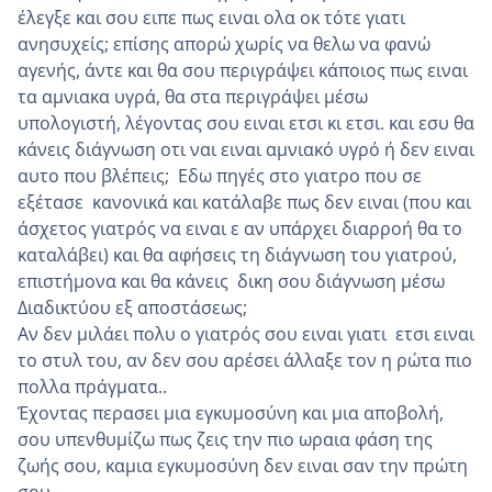
έλεγξε και σου ειπε πως ειναι ολα οκ τότε γιατι
ανησυχείς; επίσης απορώ χωρίς να θελω να φανώ
αγενής, άντε και θα σου περιγράψει κάποιος πως ειναι
τα αμνιακα υγρά, θα στα περιγράψει μέσω
υπολογιστή, λέγοντας σου ειναι ετσι κι ετσι. και εσυ θα
κάνεις διάγνωση οτι ναι ειναι αμνιακό υγρό ή δεν ειναι
αυτο που βλέπεις; Εδω πηγές στο γιατρο που σε
εξέτασε κανονικά και κατάλαβε πως δεν ειναι (που και
άσχετος γιατρός να ειναι ε αν υπάρχει διαρροή θα το
καταλάβει) και θα αφήσεις τη διάγνωση του γιατρού,
επιστήμονα και θα κάνεις δικη σου διάγνωση μέσω
Διαδικτύου εξ αποστάσεως;
Αν δεν μιλάει πολυ ο γιατρός σου ειναι γιατι ετσι ειναι
το στυλ του, αν δεν σου αρέσει άλλαξε τον η ρώτα πιο
πολλα πράγματα..
Έχοντας περασει μια εγκυμοσύνη και μια αποβολή,
σου υπενθυμίζω πως ζεις την πιο ωραια φάση της
ζωής σου, καμια εγκυμοσύνη δεν ειναι σαν την πρώτη
σου..