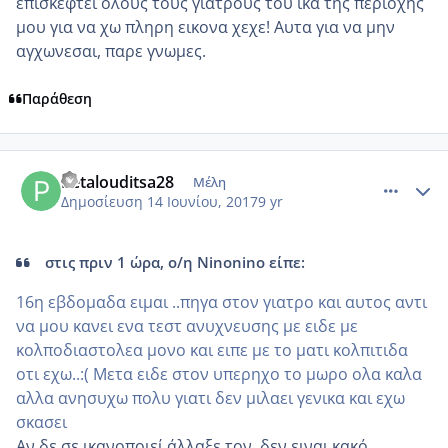
επισκεφτει ολους τους γιατρους του ικα της περιοχης
μου για να χω πληρη εικονα χεχε! Αυτα για να μην
αγχωνεσαι, παρε γνωμες.
Παράθεση
comment_984844
Author stats
Petalouditsa28
Μέλη
Δημοσίευση
14 Ιουνίου, 2017
9 yr
στις πριν 1 ώρα, ο/η Ninonino είπε:
16η εβδομαδα ειμαι ..πηγα στον γιατρο και αυτος αντι
να μου κανει ενα τεστ ανυχνευσης με ειδε με
κολποδιαστολεα μονο και ειπε με το ματι κολπιτιδα
οτι εχω..:( Μετα ειδε στον υπερηχο το μωρο ολα καλα
αλλα ανησυχω πολυ γιατι δεν μιλαει γενικα και εχω
σκασει
Αν δε σε ικανοποιεί άλλαξε τον..δεν ειναι κακό...