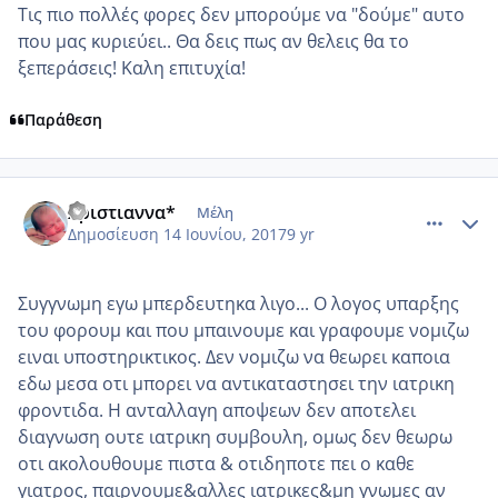
Τις πιο πολλές φορες δεν μπορούμε να "δούμε" αυτο
που μας κυριεύει.. Θα δεις πως αν θελεις θα το
ξεπεράσεις! Καλη επιτυχία!
Παράθεση
comment_984856
Author stats
Χριστιαννα*
Μέλη
Δημοσίευση
14 Ιουνίου, 2017
9 yr
Συγγνωμη εγω μπερδευτηκα λιγο... Ο λογος υπαρξης
του φορουμ και που μπαινουμε και γραφουμε νομιζω
ειναι υποστηρικτικος. Δεν νομιζω να θεωρει καποια
εδω μεσα οτι μπορει να αντικαταστησει την ιατρικη
φροντιδα. Η ανταλλαγη αποψεων δεν αποτελει
διαγνωση ουτε ιατρικη συμβουλη, ομως δεν θεωρω
οτι ακολουθουμε πιστα & οτιδηποτε πει ο καθε
γιατρος, παιρνουμε&αλλες ιατρικες&μη γνωμες αν