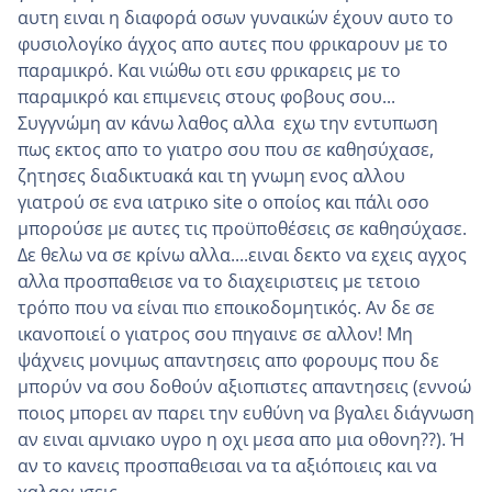
αυτη ειναι η διαφορά οσων γυναικών έχουν αυτο το
φυσιολογίκο άγχος απο αυτες που φρικαρουν με το
παραμικρό. Και νιώθω οτι εσυ φρικαρεις με το
παραμικρό και επιμενεις στους φοβους σου...
Συγγνώμη αν κάνω λαθος αλλα εχω την εντυπωση
πως εκτος απο το γιατρο σου που σε καθησύχασε,
ζητησες διαδικτυακά και τη γνωμη ενος αλλου
γιατρού σε ενα ιατρικο site ο οποίος και πάλι οσο
μπορούσε με αυτες τις προϋποθέσεις σε καθησύχασε.
Δε θελω να σε κρίνω αλλα....ειναι δεκτο να εχεις αγχος
αλλα προσπαθεισε να το διαχειριστεις με τετοιο
τρόπο που να είναι πιο εποικοδομητικός. Αν δε σε
ικανοποιεί ο γιατρος σου πηγαινε σε αλλον! Μη
ψάχνεις μονιμως απαντησεις απο φορουμς που δε
μπορύν να σου δοθούν αξιοπιστες απαντησεις (εννοώ
ποιος μπορει αν παρει την ευθύνη να βγαλει διάγνωση
αν ειναι αμνιακο υγρο η οχι μεσα απο μια οθονη??). Ή
αν το κανεις προσπαθεισαι να τα αξιόποιεις και να
χαλαρωσεις.