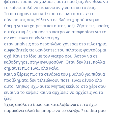
ψάχνεις τροπο να χάλασες αυτο που ζεις. Δεν θελω να
το κρίνω, απλά να σε κανω αν γινεται να το δεις.
Το πιο σημαντικό αντίκτυπο σε ολο αυτο εχει ο
σύντροφος σου, θέλει να σε βλέπει χαρούμενη και
ήρεμη για να χαίρεται και αυτος μαζι. Ζήστε τις ωραίες
αυτές στιγμές και ασε το γιατρο να αποφασίσει για το
αν κατι ειναι επικίνδυνο η οχι..
οταν μπαίνεις στο αεροπλάνο χάνεσαι στο πιλοτήριο;
αμφισβητείς τις ικανότητες του πιλότου; φανταζομαι
οχι! Κανε το ίδιο με τον γιατρο σου. Άστον να σε
καθοδηγήσει στην εγκυμοσύνη. Οταν δεν λεει πολλα
σημαίνει πως ειναι ολα καλα.
Και να ξέρεις πως τα σενάρια του μυαλού για πιθανά
προβλήματα δεν τελειώνουν ποτε, ειναι αέναο ολο
αυτο. Μηπως εχω αυτο; Μηπως εκείνο; στο χέρι σου
ειναι να το κόψεις και να αρχίσεις να αρχίσεις να το
ζεις!
Έχεις απόλυτο δίκιο και καταλαβαίνω ότι το έχω
παρακάνει αλλά δε μπορώ να το ελέγξω ? τα ίδια μου