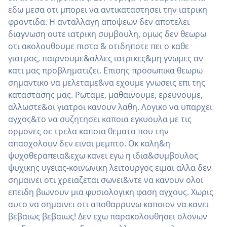
εδω μεσα οτι μπορει να αντικαταστησει την ιατρικη
φροντιδα. Η ανταλλαγη αποψεων δεν αποτελει
διαγνωση ουτε ιατρικη συμβουλη, ομως δεν θεωρω
οτι ακολουθουμε πιστα & οτιδηποτε πει ο καθε
γιατρος, παιρνουμε&αλλες ιατρικες&μη γνωμες αν
κατι μας προβληματιζει. Επισης προσωπικα θεωρω
σημαντικο να μελεταμε&να εχουμε γνωσεις επι της
καταστασης μας. Ρωταμε, μαθαινουμε, ερευνουμε,
αλλωστε&οι γιατροι κανουν λαθη. Λογικο να υπαρχει
αγχος&το να συζητησει καποια εγκυουλα με τις
ορμονες σε τρελα καποια θεματα που την
απασχολουν δεν ειναι μεμπτο. Οκ καλη&η
ψυχοθεραπεια&εχω κανει εγω η ιδια&συμβουλος
ψυχικης υγειας-κοινωνικη λειτουργος ειμαι αλλα δεν
σημαινει οτι χρειαζεται σωνει&ντε να κανουν ολοι
επειδη βιωνουν μια φυσιολογικη φαση αγχους. Χωρις
αυτο να σημαινει οτι αποθαρρυνω καποιον να κανει
βεβαιως βεβαιως! Δεν εχω παρακολουθησει ολονων