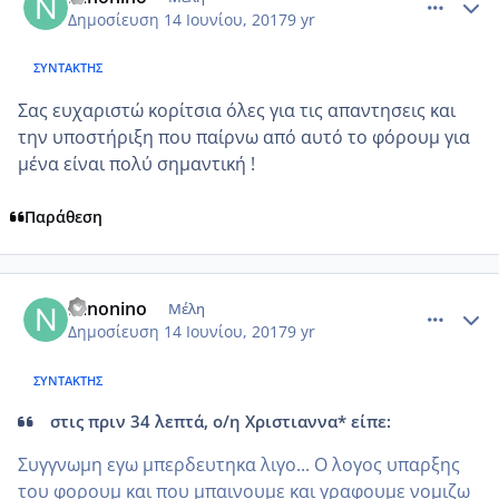
Δημοσίευση
14 Ιουνίου, 2017
9 yr
ΣΥΝΤΆΚΤΗΣ
Σας ευχαριστώ κορίτσια όλες για τις απαντησεις και
την υποστήριξη που παίρνω από αυτό το φόρουμ για
μένα είναι πολύ σημαντική !
Παράθεση
comment_984861
Author stats
Ninonino
Μέλη
Δημοσίευση
14 Ιουνίου, 2017
9 yr
ΣΥΝΤΆΚΤΗΣ
στις πριν 34 λεπτά, ο/η Χριστιαννα* είπε:
Συγγνωμη εγω μπερδευτηκα λιγο... Ο λογος υπαρξης
του φορουμ και που μπαινουμε και γραφουμε νομιζω