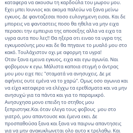
καταφερα να ακουσω τη καρδούλα του μωρου μου.
Εχει μπει Ιουνιος και ακομα παλεύω να ξανα μείνω
εγκυος. Δε φανταζεσαι ποσο ευλογημενη εισαι. Και δε
μπορεις να φανταστεις ποσο θα ηθελα να μην ειχα
περασει την εμπειρια της αποσεξης αλλα να ειχα τα
υγρα αυτα που λες!! Θα ηξερα οτι ειναο τα υγρα της
εγκυμοσύνης μου και δε θα πηγαινε το μυαλό μου στο
κακό. Τουλάχιστον οχι με αφορμη τα υγρα!
Οταν ξανα εμεινα εγκυος, ειχα και εγω αγωνία. Ναι
φοβομουν κ εγω. Μάλιστα καποια στιγμή ο άντρας
μου μου ειχε πει: "σταματά να ανησυχεις. Δε με
αφήνεις ουτε εμένα να το χαρώ". Ομως οσο αγωνια και
να είχα καταφερα να ελέγχω τα ερεθίσματα και να μην
ανησυχώ για τα πάντα και για το παραμικρό.
Ανησυχησα μονο επειδη το στηθος μου
ξεπριστηκε.Και όταν ελεγα τους φοβους μου στο
γιατρό, μου απαντουσε και έμενα εκει. Δε
προσπαθούσα ξανα και ξανα να παιρνω απαντησεις
για να μην ανακυκλωνεται ολο αυτο κ τρελαθω. Και