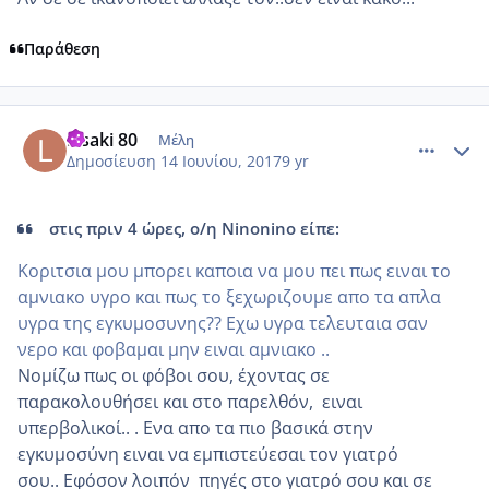
Παράθεση
comment_984850
Author stats
Lisaki 80
Μέλη
Δημοσίευση
14 Ιουνίου, 2017
9 yr
στις πριν 4 ώρες, ο/η Ninonino είπε:
Κοριτσια μου μπορει καποια να μου πει πως ειναι το
αμνιακο υγρο και πως το ξεχωριζουμε απο τα απλα
υγρα της εγκυμοσυνης?? Εχω υγρα τελευταια σαν
νερο και φοβαμαι μην ειναι αμνιακο ..
Νομίζω πως οι φόβοι σου, έχοντας σε
παρακολουθήσει και στο παρελθόν, ειναι
υπερβολικοί.. . Ενα απο τα πιο βασικά στην
εγκυμοσύνη ειναι να εμπιστεύεσαι τον γιατρό
σου.. Εφόσον λοιπόν πηγές στο γιατρό σου και σε