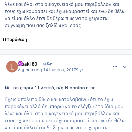
λένε και όλοι στο οικογενειακό μου περιβάλλον και
τους έχω κουράσει και έχω κουραστεί και εγώ δε θέλω
να είμαι άλλο έτσι δε ξέρω πως να το χειριστώ
συγνωμη που σας ζαλίζω και εσάς
Παράθεση
comment_984854
Author stats
Lisaki 80
Μέλη
Δημοσίευση
14 Ιουνίου, 2017
9 yr
στις πριν 11 λεπτά, ο/η Ninonino είπε:
Έχεις απόλυτο δίκιο και καταλαβαίνω ότι το έχω
παρακάνει αλλά δε μπορώ να το ελέγξω ? τα ίδια μου
λένε και όλοι στο οικογενειακό μου περιβάλλον και
τους έχω κουράσει και έχω κουραστεί και εγώ δε θέλω
να είμαι άλλο έτσι δε ξέρω πως να το χειριστώ