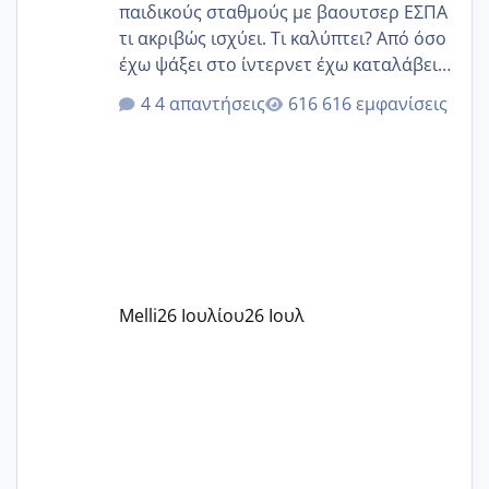
παιδικούς σταθμούς με βαουτσερ ΕΣΠΑ
τι ακριβώς ισχύει. Τι καλύπτει? Από όσο
έχω ψάξει στο ίντερνετ έχω καταλάβει
ότι το βαουτσερ καλύπτει όλα τα
4 απαντήσεις
616 εμφανίσεις
δίδακτρα και τα τροφεια του ιδιωτικού
παιδικού σταθμού για όποιον το έχει
πάρει. Οι παιδικοί σταθμοί έχουν
υπογράψει σύμβαση με την ΕΕΤΑΑ ότι
δέχονται παιδιά με βαουτσερ και ότι
αυτό τα καλύπτει όλα εκτός από έξτρα
όπως σχολικό λεωφορείο κτλ. Είναι
παράνομο να χρεώνουν κάτι επιπλέον.
Melli
26 Ιουλίου
26 Ιουλ
Εγώ πήγα σε έναν ιδιωτικό παιδικό στ