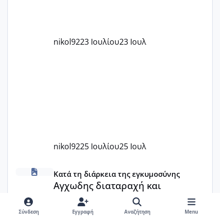
nikol92
23 Ιουλίου
23 Ιουλ
nikol92
25 Ιουλίου
25 Ιουλ
Αγχωδης διαταραχή και καισαρική
Κατά τη διάρκεια της εγκυμοσύνης
Αγχωδης διαταραχή και
καισαρική
Σύνδεση
Εγγραφή
Αναζήτηση
Menu