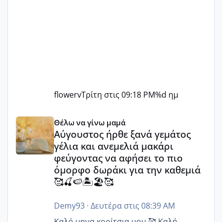
flowerv
Τρίτη στις 09:18 PM
%d ημ
Αύγουστος ήρθε ξανά γεμάτος γέλια και ανεμελιά μακάρι 
Θέλω να γίνω μαμά
Αύγουστος ήρθε ξανά γεμάτος
γέλια και ανεμελιά μακάρι
φεύγοντας να αφήσει το πιο
όμορφο δωράκι για την καθεμιά
🥰🍒🍉🏝️🏖️🥰
Demy93
·
Δευτέρα στις 08:39 AM
Καλό.μηνα κορίτσια μου 🥰 Καλή