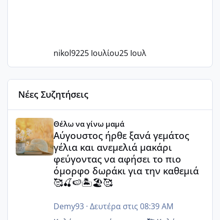
nikol92
25 Ιουλίου
25 Ιουλ
Νέες Συζητήσεις
Αύγουστος ήρθε ξανά γεμάτος γέλια και ανεμελιά μακάρι 
Θέλω να γίνω μαμά
Αύγουστος ήρθε ξανά γεμάτος
γέλια και ανεμελιά μακάρι
φεύγοντας να αφήσει το πιο
όμορφο δωράκι για την καθεμιά
🥰🍒🍉🏝️🏖️🥰
Demy93
·
Δευτέρα στις 08:39 AM