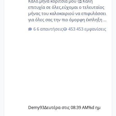
Καλό.μηνα κορίτσια μου 🥰 Καλή
επιτυχία σε όλες,εύχομαι ο τελευταίος
μήνας του καλοκαιριού να επιφυλάσσει
για όλες σας την πιο όμορφη έκπληξη 🧿
@Elk @Melikara86 @Παρασκευαιδου
6 απαντήσεις
453 εμφανίσεις
@Zenia z @melitiniღ @Christi.D.
@flowerv @Riaa @Ngsofia
Demy93
Δευτέρα στις 08:39 AM
%d ημ