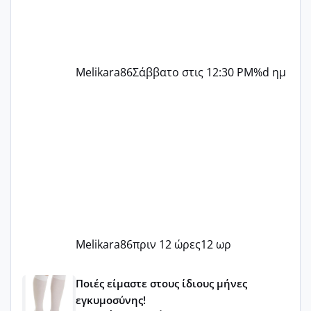
Melikara86
Σάββατο στις 12:30 PM
%d ημ
Melikara86
πριν 12 ώρες
12 ωρ
Μωράκια Μαΐου 2026 🌸🌻🌹
Ποιές είμαστε στους ίδιους μήνες
εγκυμοσύνης!