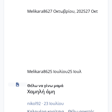
Melikara86
27 Οκτωβρίου, 2025
27 Οκτ
Melikara86
25 Ιουλίου
25 Ιουλ
Χαμηλή άμη
Θέλω να γίνω μαμά
Χαμηλή άμη
nikol92
·
23 Ιουλίου
Καλημέρα κορίτσια... Θέλω αρκετές