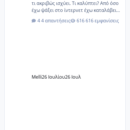
τι ακριβώς ισχύει. Τι καλύπτει? Από όσο
έχω ψάξει στο ίντερνετ έχω καταλάβει
ότι το βαουτσερ καλύπτει όλα τα
4 απαντήσεις
616 εμφανίσεις
δίδακτρα και τα τροφεια του ιδιωτικού
παιδικού σταθμού για όποιον το έχει
πάρει. Οι παιδικοί σταθμοί έχουν
υπογράψει σύμβαση με την ΕΕΤΑΑ ότι
δέχονται παιδιά με βαουτσερ και ότι
αυτό τα καλύπτει όλα εκτός από έξτρα
όπως σχολικό λεωφορείο κτλ. Είναι
παράνομο να χρεώνουν κάτι επιπλέον.
Melli
26 Ιουλίου
26 Ιουλ
Εγώ πήγα σε έναν ιδιωτικό παιδικό στ