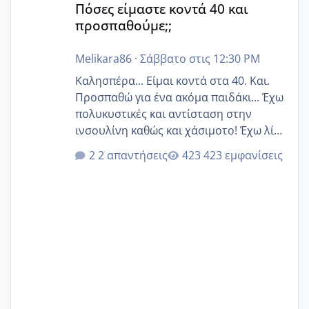
Πόσες είμαστε κοντά 40 και
προσπαθούμε;;
Melikara86
·
Σάββατο στις 12:30 PM
Καλησπέρα... Είμαι κοντά στα 40. Και.
Προσπαθώ για ένα ακόμα παιδάκι... Έχω
πολυκυστικές και αντίσταση στην
ινσουλίνη καθώς και χάσιμοτο! Έχω λίγα
κιλά παραπάνω και όσο κ αν προσπαθώ
2 απαντήσεις
423 εμφανίσεις
δεν χάνω εύκολα! Προσπαθώ για ακόμη
ένα παιδί εδώ και 1,5 χρόνο! Θέλετε να
γράψετε όσες κοπέλες είστε σε
παρόμοια φάση;; Αυτή την στιγμή έχω
δύο χαμένους κύκλους δεν έχω έρθει
περίοδο αυτό τον μήνα περίμενα 20 δεν
ήρθα απλά είδα λίγα ροζ έκανα υπέρηχο
την επομενη μέρα και το ενδομήτριό
ήταν 11,1 χιλιοστά πολύ κα