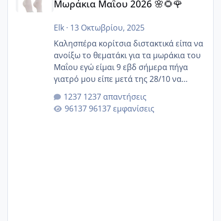
Μωράκια Μαΐου 2026 🌸🌻🌹
Elk
·
13 Οκτωβρίου, 2025
Καλησπέρα κορίτσια διστακτικά είπα να
ανοίξω το θεματάκι για τα μωράκια του
Μαΐου εγώ είμαι 9 εβδ σήμερα πήγα
γιατρό μου είπε μετά της 28/10 να
κλείσω ραντεβού για την αυχενική είναι
1237 απαντήσεις
καμιά άλλη κοπέλα να γεννάει Μάιο ;;
96137 εμφανίσεις