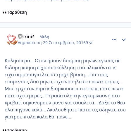
Παράθεση
comment_969718
Author stats
labrini?
Μέλη
Δημοσίευση
29 Σεπτεμβρίου, 2016
9 yr
Καλησπερα... Οταν ήμουν δυομιση μηνων εγκυος σε
διδυμη κυηση ειχα αποκόλληση του πλακούντα κ
ειχα αιμμοραγια λες κ ετρεχε βρυση... Για τους
επομενους δυο μηνες ειχα νοσηλευτει πεντε φορες...
Μου ερχοταν αιμα κ διαρκουσε ποτε τρεις ποτε πεντε
ποτε οχτω μερες.. Περασα ολη την εγκυμωσυνη στο
κρεβατι σηκονομουν μονο για τουαλετα... Δοξα το θεο
ολα πηγανε καλα... Ακολουθηστε πιστα τις οδηγιες του
γιατρου κ ολα καλα θα πανε...
Παράθεση