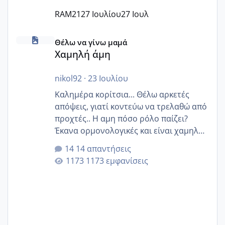
RAM21
27 Ιουλίου
27 Ιουλ
Χαμηλή άμη
Θέλω να γίνω μαμά
Χαμηλή άμη
nikol92
·
23 Ιουλίου
Καλημέρα κορίτσια... Θέλω αρκετές
απόψεις, γιατί κοντεύω να τρελαθώ από
προχτές.. Η αμη πόσο ρόλο παίζει?
Έκανα ορμονολογικές και είναι χαμηλή
για την ηλικία μου.. Είχα ήδη μια
14 απαντήσεις
εγκυμοσύνη, που έπρεπε να τερματιστεί
1173 εμφανίσεις
στην 27η εβδομάδα και προσπαθώ 7
μήνες ήδη και αρχίζω να αγχώνομαι με
το 1,18... Είμαι 33.. Κάποια που να έμεινε
με χαμηλή άμη???