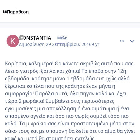
Παράθεση
comment_969701
Author stats
KONSTANTIA
Μέλη
Δημοσίευση
29 Σεπτεμβρίου, 2016
9 yr
Κορίτσια, καλημέρα! Θα κάνετε ακριβώς αυτό που σας
λέει ο γιατρός: ξάπλα και χάπια! Το έπαθα στην 12η
εβδομάδα, κράτησε μόνο 1 εβδομάδα ευτυχώς αλλά
ξέρω και κοπέλα που της κράτησε έναν μήνα η
αιμορραγία! Παρόλα αυτά, όλα πήγαν καλά και έχει
τώρα 2 μωράκια! Συμβαίνει στις περισσότερες
εγκυμοσύνες μια αποκόλληση ή ένα αιμάτωμα ή ένα
σπασμένο αγγείο και όσο πιο νωρίς συμβεί τόσο πιο
καλά. Τα μωράκια σας είναι προστατευμένα μέσα στον
σάκο τους και με υπομονή θα δείτε ότι το αίμα θα γίνει
καφέ και μετά θα σταματήσει εντελώς!