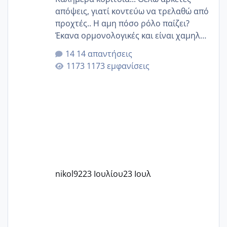
απόψεις, γιατί κοντεύω να τρελαθώ από
προχτές.. Η αμη πόσο ρόλο παίζει?
Έκανα ορμονολογικές και είναι χαμηλή
για την ηλικία μου.. Είχα ήδη μια
14 απαντήσεις
εγκυμοσύνη, που έπρεπε να τερματιστεί
1173 εμφανίσεις
στην 27η εβδομάδα και προσπαθώ 7
μήνες ήδη και αρχίζω να αγχώνομαι με
το 1,18... Είμαι 33.. Κάποια που να έμεινε
με χαμηλή άμη???
nikol92
23 Ιουλίου
23 Ιουλ