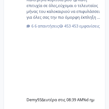
επιτυχία σε όλες,εύχομαι ο τελευταίος
μήνας του καλοκαιριού να επιφυλάσσει
για όλες σας την πιο όμορφη έκπληξη 🧿
@Elk @Melikara86 @Παρασκευαιδου
6 απαντήσεις
453 εμφανίσεις
@Zenia z @melitiniღ @Christi.D.
@flowerv @Riaa @Ngsofia
Demy93
Δευτέρα στις 08:39 AM
%d ημ