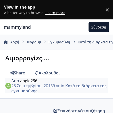
Μετάβαση σε περιεχόμενο
View in the app
×
D
A better way to browse.
Learn more
.
mammyland
Σύνδεση
Αρχή
Φόρουμ
Εγκυμοσύνη
Κατά τη διάρκεια τ
Αιμορραγίες....
Share
Ακόλουθοι
Από
angie236
28 Σεπτεμβρίου, 2016
9 yr
in
Κατά τη διάρκεια της
εγκυμοσύνης
Ξεκινήστε νέα συζήτηση