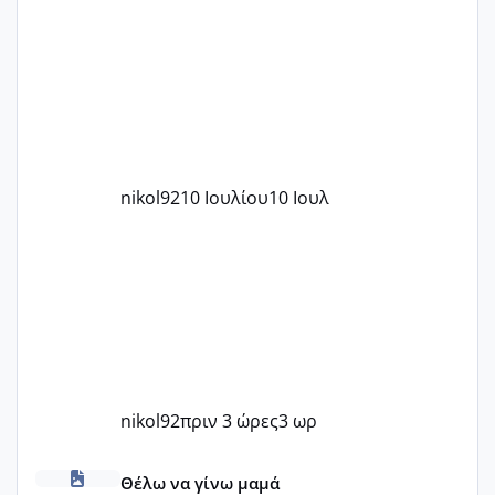
nikol92
10 Ιουλίου
10 Ιουλ
nikol92
πριν 3 ώρες
3 ωρ
Πόσες είμαστε κοντά 40 και προσπαθούμε;;
Θέλω να γίνω μαμά