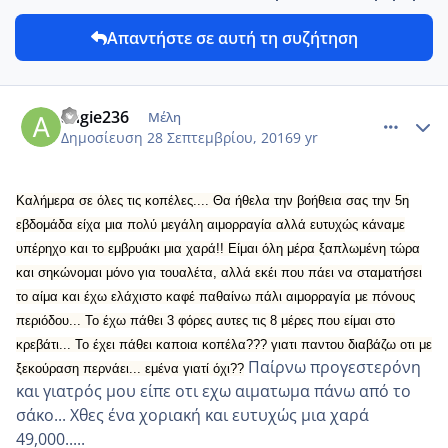
Απαντήστε σε αυτή τη συζήτηση
comment_969653
Author stats
angie236
Μέλη
Δημοσίευση
28 Σεπτεμβρίου, 2016
9 yr
Καλήμερα σε όλες τις κοπέλες.... Θα ήθελα την βοήθεια σας την 5η
εβδομάδα είχα μια πολύ μεγάλη αιμορραγία αλλά ευτυχώς κάναμε
υπέρηχο και το εμβρυάκι μια χαρά!! Είμαι όλη μέρα ξαπλωμένη τώρα
και σηκώνομαι μόνο για τουαλέτα, αλλά εκέι που πάει να σταματήσει
το αίμα και έχω ελάχιστο καφέ παθαίνω πάλι αιμορραγία με πόνους
περιόδου... Το έχω πάθει 3 φόρες αυτες τις 8 μέρες που είμαι στο
κρεβάτι... Το έχει πάθει καποια κοπέλα??? γιατι παντου διαβάζω οτι με
Παίρνω προγεστερόνη
ξεκούραση περνάει... εμένα γιατί όχι??
και γιατρός μου είπε οτι εχω αιματωμα πάνω από το
σάκο... Χθες ένα χοριακή και ευτυχώς μια χαρά
49,000.....