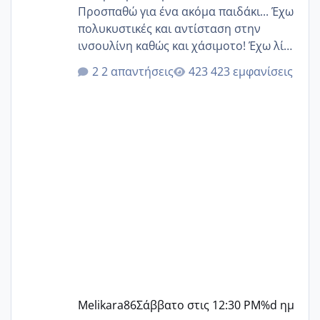
Προσπαθώ για ένα ακόμα παιδάκι... Έχω
πολυκυστικές και αντίσταση στην
ινσουλίνη καθώς και χάσιμοτο! Έχω λίγα
κιλά παραπάνω και όσο κ αν προσπαθώ
2 απαντήσεις
423 εμφανίσεις
δεν χάνω εύκολα! Προσπαθώ για ακόμη
ένα παιδί εδώ και 1,5 χρόνο! Θέλετε να
γράψετε όσες κοπέλες είστε σε
παρόμοια φάση;; Αυτή την στιγμή έχω
δύο χαμένους κύκλους δεν έχω έρθει
περίοδο αυτό τον μήνα περίμενα 20 δεν
ήρθα απλά είδα λίγα ροζ έκανα υπέρηχο
την επομενη μέρα και το ενδομήτριό
ήταν 11,1 χιλιοστά πολύ κα
Melikara86
Σάββατο στις 12:30 PM
%d ημ