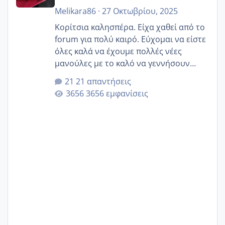
Melikara86
·
27 Οκτωβρίου, 2025
Κορίτσια καλησπέρα. Είχα χαθεί από το
forum για πολύ καιρό. Εύχομαι να είστε
όλες καλά να έχουμε πολλές νέες
μανούλες με το καλό να γεννήσουν
αυτές που ήδη περιμένουν. Να πάρουν
21 απαντήσεις
γερα μωράκια στην αγκαλίτσα τους
3656 εμφανίσεις
🙏🏼🙏🏼 Ας πάμε λοιπόν στο θέμα μου.
Τελευταία περίοδο 25 σεπτεμβρίου
Εδώ και τέσσερις πέντε μέρες νιώθω
αρρωστη δεν έχω κουράγιο για τίποτα
πονάει πολύ το στήθος μου και τα δύο
και βάζω θερμόμετρο και έχω συνεχώς
37 με 37, 3 Έτσι λοιπόν είπα να κάνω
ένα τεστ την παρασ