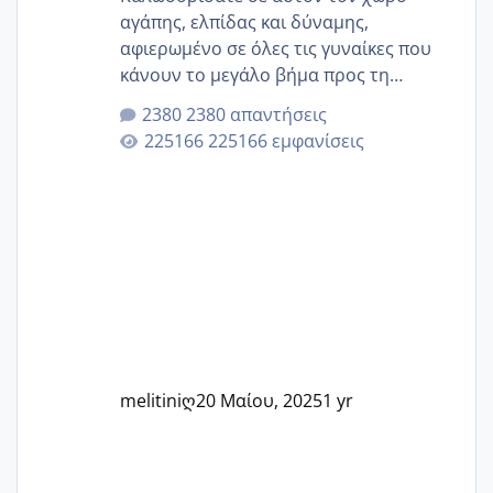
αγάπης, ελπίδας και δύναμης,
αφιερωμένο σε όλες τις γυναίκες που
κάνουν το μεγάλο βήμα προς τη
μητρότητα μέσω εξωσωματικής το 2025.
2380 απαντήσεις
Εδώ θα μοιραστούμε αγωνίες, χαρές,
225166 εμφανίσεις
εμπειρίες και κάθε μικρή ή μεγάλη
στιγμή αυτού του ξεχωριστού ταξιδιού.
Καμία δεν είναι μόνη – όλες μαζί
μπορούμε να στηρίξουμε η μία την
άλλη, να δώσουμε κουράγιο στις
δύσκολες στιγμές και να γιορτάσουμε
τις μικρές και μεγάλες νίκες. Είτε είστε
στο στάδιο της προετοιμασίας, είτε
ετοιμάζεστε
melitiniღ
20 Μαίου, 2025
1 yr