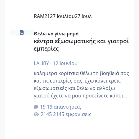
RAM21
27 Ιουλίου
27 Ιουλ
κέντρα εξωσωματικής και γιατροί εμπερίες
Θέλω να γίνω μαμά
κέντρα εξωσωματικής και γιατροί
εμπερίες
LALIBY
·
12 Ιουνίου
καλημέρα κορίτσια θέλω τη βοήθειά σας
και τις εμπειρίες σας. έχω κάνει τρεις
εξωσωματικές και θέλω να αλλάξω
γιατρό έχετε να μου προτείνετε κάποιον
που μείνατε ευχαριστημένες και είχατε
19 απαντήσεις
επιιτυχία? έκανα στο υγεία με τον
2145 εμφανίσεις
ζερβομανωλάκη (δεν το εψαξε καθόλου
το θέμα δεν μου άρεσε καθο΄λου) και
στο γένεσις με τον πάντο