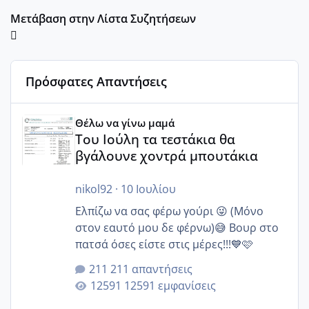
Μετάβαση στην Λίστα Συζητήσεων
Πρόσφατες Απαντήσεις
Του Ιούλη τα τεστάκια θα βγάλουνε χοντρά μπουτάκια
Θέλω να γίνω μαμά
Του Ιούλη τα τεστάκια θα
βγάλουνε χοντρά μπουτάκια
nikol92
·
10 Ιουλίου
Ελπίζω να σας φέρω γούρι 😜 (Μόνο
στον εαυτό μου δε φέρνω)😅 Βουρ στο
πατσά όσες είστε στις μέρες!!!💙🩷
211 απαντήσεις
12591 εμφανίσεις