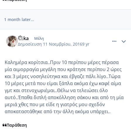
1 month later...
comment_972134
Author stats
deka
Μέλη
Δημοσίευση
11 Νοεμβρίου, 2016
9 yr
Καλημέρα κορίτσια..Πριν 10 περίπου μέρες πέρασα
μία αιμορραγία μεγάλη που κράτησε περίπου 2 ώρες
και 3 μέρες νοσηλεύτηκα και έβγαζε πάλι λίγο..Τώρα
10 μέρες μετά που είμαι ξάπλα ακόμα έχω καφέ αίμα
γμτ και στενοχωριέμαι..Θέλω να τελειώσει όλο
αυτό..Έπαθα διπλή αποκόλληση σάκου και από τη μία
μεριά χθες που με είδε η γιατρός μου σχεδόν
αποκαταστάθηκε από την άλλη ακόμα υπάρχει..
Παράθεση