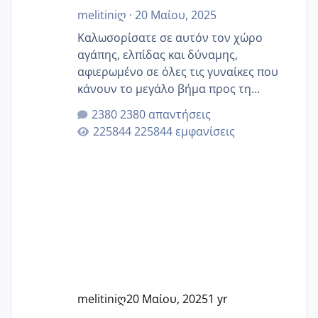
melitiniღ
·
20 Μαίου, 2025
Καλωσορίσατε σε αυτόν τον χώρο
αγάπης, ελπίδας και δύναμης,
αφιερωμένο σε όλες τις γυναίκες που
κάνουν το μεγάλο βήμα προς τη
μητρότητα μέσω εξωσωματικής το 2025.
2380 απαντήσεις
Εδώ θα μοιραστούμε αγωνίες, χαρές,
225844 εμφανίσεις
εμπειρίες και κάθε μικρή ή μεγάλη
στιγμή αυτού του ξεχωριστού ταξιδιού.
Καμία δεν είναι μόνη – όλες μαζί
μπορούμε να στηρίξουμε η μία την
άλλη, να δώσουμε κουράγιο στις
δύσκολες στιγμές και να γιορτάσουμε
τις μικρές και μεγάλες νίκες. Είτε είστε
στο στάδιο της προετοιμασίας, είτε
ετοιμάζεστε
melitiniღ
20 Μαίου, 2025
1 yr