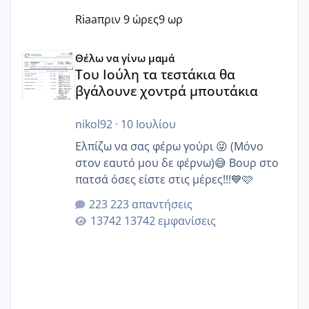
Riaa
πριν 9 ώρες
9 ωρ
Του Ιούλη τα τεστάκια θα βγάλουνε χοντρά μπουτάκια
Θέλω να γίνω μαμά
Του Ιούλη τα τεστάκια θα
βγάλουνε χοντρά μπουτάκια
nikol92
·
10 Ιουλίου
Ελπίζω να σας φέρω γούρι 😜 (Μόνο
στον εαυτό μου δε φέρνω)😅 Βουρ στο
πατσά όσες είστε στις μέρες!!!💙🩷
223 απαντήσεις
13742 εμφανίσεις