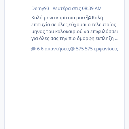
Demy93
·
Δευτέρα στις 08:39 AM
Καλό.μηνα κορίτσια μου 🥰 Καλή
επιτυχία σε όλες,εύχομαι ο τελευταίος
μήνας του καλοκαιριού να επιφυλάσσει
για όλες σας την πιο όμορφη έκπληξη 🧿
@Elk @Melikara86 @Παρασκευαιδου
6 απαντήσεις
575 εμφανίσεις
@Zenia z @melitiniღ @Christi.D.
@flowerv @Riaa @Ngsofia