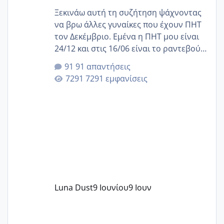
Ξεκινάω αυτή τη συζήτηση ψάχνοντας
να βρω άλλες γυναίκες που έχουν ΠΗΤ
τον Δεκέμβριο. Εμένα η ΠΗΤ μου είναι
24/12 και στις 16/06 είναι το ραντεβού
της αυχενικής διαφάνειας. Έχω αρκετό
91 απαντήσεις
άγχος και οι μέρες δεν φαίνεται να
7291 εμφανίσεις
περνάνε με τίποτα.
Luna Dust
9 Ιουνίου
9 Ιουν