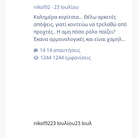
nikol92
·
23 Ιουλίου
Καλημέρα κορίτσια... Θέλω αρκετές
απόψεις, γιατί κοντεύω να τρελαθώ από
προχτές.. Η αμη πόσο ρόλο παίζει?
Έκανα ορμονολογικές και είναι χαμηλή
για την ηλικία μου.. Είχα ήδη μια
14 απαντήσεις
εγκυμοσύνη, που έπρεπε να τερματιστεί
1244 εμφανίσεις
στην 27η εβδομάδα και προσπαθώ 7
μήνες ήδη και αρχίζω να αγχώνομαι με
το 1,18... Είμαι 33.. Κάποια που να έμεινε
με χαμηλή άμη???
nikol92
23 Ιουλίου
23 Ιουλ