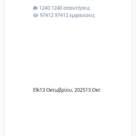
κλείσω ραντεβού για την αυχενική είναι
1240 απαντήσεις
καμιά άλλη κοπέλα να γεννάει Μάιο ;;
97412 εμφανίσεις
Elk
13 Οκτωβρίου, 2025
13 Οκτ