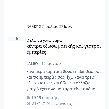
RAM21
27 Ιουλίου
27 Ιουλ
κέντρα εξωσωματικής και γιατροί εμπερίες
Θέλω να γίνω μαμά
κέντρα εξωσωματικής και γιατροί
εμπερίες
LALIBY
·
12 Ιουνίου
καλημέρα κορίτσια θέλω τη βοήθειά σας
και τις εμπειρίες σας. έχω κάνει τρεις
εξωσωματικές και θέλω να αλλάξω
γιατρό έχετε να μου προτείνετε κάποιον
που μείνατε ευχαριστημένες και είχατε
19 απαντήσεις
επιιτυχία? έκανα στο υγεία με τον
2174 εμφανίσεις
ζερβομανωλάκη (δεν το εψαξε καθόλου