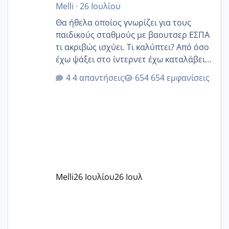
Melli
·
26 Ιουλίου
Θα ήθελα οποίος γνωρίζει για τους
παιδικούς σταθμούς με βαουτσερ ΕΣΠΑ
τι ακριβώς ισχύει. Τι καλύπτει? Από όσο
έχω ψάξει στο ίντερνετ έχω καταλάβει
ότι το βαουτσερ καλύπτει όλα τα
4 απαντήσεις
654 εμφανίσεις
δίδακτρα και τα τροφεια του ιδιωτικού
παιδικού σταθμού για όποιον το έχει
πάρει. Οι παιδικοί σταθμοί έχουν
υπογράψει σύμβαση με την ΕΕΤΑΑ ότι
δέχονται παιδιά με βαουτσερ και ότι
αυτό τα καλύπτει όλα εκτός από έξτρα
όπως σχολικό λεωφορείο κτλ. Είναι
παράνομο να χρεώνουν κάτι επιπλέον.
Melli
26 Ιουλίου
26 Ιουλ
Εγώ πήγα σε έναν ιδιωτικό παιδικό στ