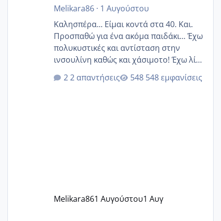
Melikara86
·
1 Αυγούστου
Καλησπέρα... Είμαι κοντά στα 40. Και.
Προσπαθώ για ένα ακόμα παιδάκι... Έχω
πολυκυστικές και αντίσταση στην
ινσουλίνη καθώς και χάσιμοτο! Έχω λίγα
κιλά παραπάνω και όσο κ αν προσπαθώ
2 απαντήσεις
548 εμφανίσεις
δεν χάνω εύκολα! Προσπαθώ για ακόμη
ένα παιδί εδώ και 1,5 χρόνο! Θέλετε να
γράψετε όσες κοπέλες είστε σε
παρόμοια φάση;; Αυτή την στιγμή έχω
δύο χαμένους κύκλους δεν έχω έρθει
περίοδο αυτό τον μήνα περίμενα 20 δεν
ήρθα απλά είδα λίγα ροζ έκανα υπέρηχο
την επομενη μέρα και το ενδομήτριό
ήταν 11,1 χιλιοστά πολύ κα
Melikara86
1 Αυγούστου
1 Αυγ