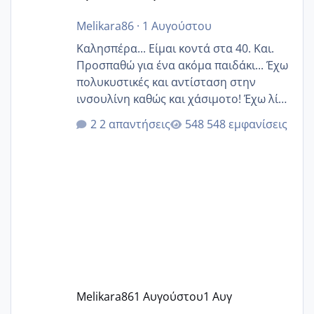
Melikara86
·
1 Αυγούστου
Καλησπέρα... Είμαι κοντά στα 40. Και.
Προσπαθώ για ένα ακόμα παιδάκι... Έχω
πολυκυστικές και αντίσταση στην
ινσουλίνη καθώς και χάσιμοτο! Έχω λίγα
κιλά παραπάνω και όσο κ αν προσπαθώ
2 απαντήσεις
548 εμφανίσεις
δεν χάνω εύκολα! Προσπαθώ για ακόμη
ένα παιδί εδώ και 1,5 χρόνο! Θέλετε να
γράψετε όσες κοπέλες είστε σε
παρόμοια φάση;; Αυτή την στιγμή έχω
δύο χαμένους κύκλους δεν έχω έρθει
περίοδο αυτό τον μήνα περίμενα 20 δεν
ήρθα απλά είδα λίγα ροζ έκανα υπέρηχο
την επομενη μέρα και το ενδομήτριό
ήταν 11,1 χιλιοστά πολύ κα
Melikara86
1 Αυγούστου
1 Αυγ