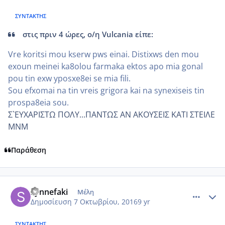
ΣΥΝΤΆΚΤΗΣ
στις πριν 4 ώρες, ο/η Vulcania είπε:
Vre koritsi mou kserw pws einai. Distixws den mou
exoun meinei ka8olou farmaka ektos apo mia gonal
pou tin exw yposxe8ei se mia fili.
Sou efxomai na tin vreis grigora kai na synexiseis tin
prospa8eia sou.
Σ`ΕΥΧΑΡΙΣΤΩ ΠΟΛΥ...ΠΑΝΤΩΣ ΑΝ ΑΚΟΥΣΕΙΣ ΚΑΤΙ ΣΤΕΙΛΕ
ΜΝΜ
Παράθεση
comment_970285
Author stats
synnefaki
Μέλη
Δημοσίευση
7 Οκτωβρίου, 2016
9 yr
ΣΥΝΤΆΚΤΗΣ