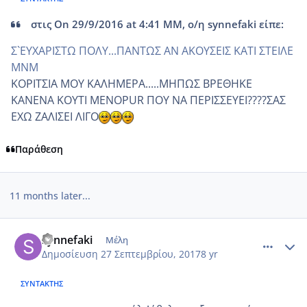
στις On 29/9/2016 at 4:41 ΜΜ, ο/η synnefaki είπε:
Σ`ΕΥΧΑΡΙΣΤΩ ΠΟΛΥ...ΠΑΝΤΩΣ ΑΝ ΑΚΟΥΣΕΙΣ ΚΑΤΙ ΣΤΕΙΛΕ
ΜΝΜ
ΚΟΡΙΤΣΙΑ ΜΟΥ ΚΑΛΗΜΕΡΑ.....ΜΗΠΩΣ ΒΡΕΘΗΚΕ
ΚΑΝΕΝΑ ΚΟΥΤΙ MENOPUR ΠΟΥ ΝΑ ΠΕΡΙΣΣΕΥΕΙ????ΣΑΣ
ΕΧΩ ΖΑΛΙΣΕΙ ΛΙΓΟ
Παράθεση
11 months later...
comment_992159
Author stats
synnefaki
Μέλη
Δημοσίευση
27 Σεπτεμβρίου, 2017
8 yr
ΣΥΝΤΆΚΤΗΣ