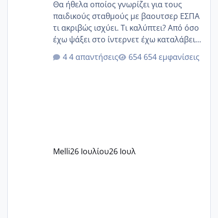
Θα ήθελα οποίος γνωρίζει για τους
παιδικούς σταθμούς με βαουτσερ ΕΣΠΑ
τι ακριβώς ισχύει. Τι καλύπτει? Από όσο
έχω ψάξει στο ίντερνετ έχω καταλάβει
ότι το βαουτσερ καλύπτει όλα τα
4 απαντήσεις
654 εμφανίσεις
δίδακτρα και τα τροφεια του ιδιωτικού
παιδικού σταθμού για όποιον το έχει
πάρει. Οι παιδικοί σταθμοί έχουν
υπογράψει σύμβαση με την ΕΕΤΑΑ ότι
δέχονται παιδιά με βαουτσερ και ότι
αυτό τα καλύπτει όλα εκτός από έξτρα
όπως σχολικό λεωφορείο κτλ. Είναι
παράνομο να χρεώνουν κάτι επιπλέον.
Melli
26 Ιουλίου
26 Ιουλ
Εγώ πήγα σε έναν ιδιωτικό παιδικό στ