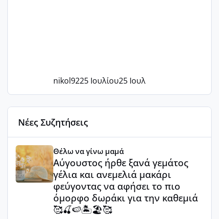
nikol92
25 Ιουλίου
25 Ιουλ
Νέες Συζητήσεις
Αύγουστος ήρθε ξανά γεμάτος γέλια και ανεμελιά μακάρι 
Θέλω να γίνω μαμά
Αύγουστος ήρθε ξανά γεμάτος
γέλια και ανεμελιά μακάρι
φεύγοντας να αφήσει το πιο
όμορφο δωράκι για την καθεμιά
🥰🍒🍉🏝️🏖️🥰