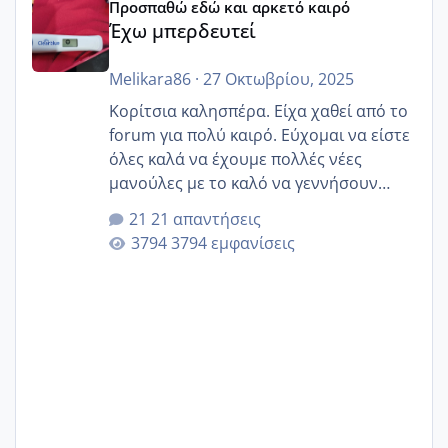
Προσπαθώ εδώ και αρκετό καιρό
Έχω μπερδευτεί
Melikara86
·
27 Οκτωβρίου, 2025
Κορίτσια καλησπέρα. Είχα χαθεί από το
forum για πολύ καιρό. Εύχομαι να είστε
όλες καλά να έχουμε πολλές νέες
μανούλες με το καλό να γεννήσουν
αυτές που ήδη περιμένουν. Να πάρουν
21 απαντήσεις
γερα μωράκια στην αγκαλίτσα τους
3794 εμφανίσεις
🙏🏼🙏🏼 Ας πάμε λοιπόν στο θέμα μου.
Τελευταία περίοδο 25 σεπτεμβρίου
Εδώ και τέσσερις πέντε μέρες νιώθω
αρρωστη δεν έχω κουράγιο για τίποτα
πονάει πολύ το στήθος μου και τα δύο
και βάζω θερμόμετρο και έχω συνεχώς
37 με 37, 3 Έτσι λοιπόν είπα να κάνω
ένα τεστ την παρασ