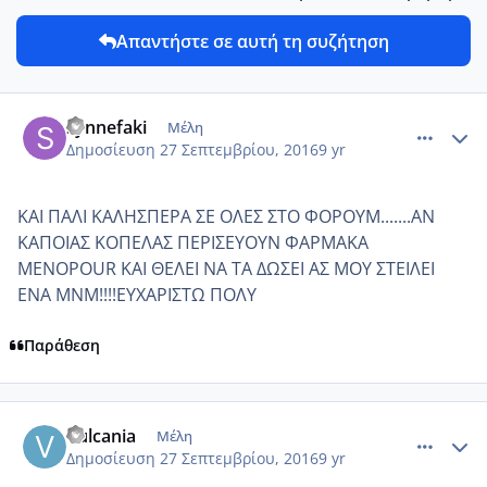
Απαντήστε σε αυτή τη συζήτηση
comment_969625
Author stats
synnefaki
Μέλη
Δημοσίευση
27 Σεπτεμβρίου, 2016
9 yr
ΚΑΙ ΠΑΛΙ ΚΑΛΗΣΠΕΡΑ ΣΕ ΟΛΕΣ ΣΤΟ ΦΟΡΟΥΜ.......ΑΝ
ΚΑΠΟΙΑΣ ΚΟΠΕΛΑΣ ΠΕΡΙΣΕΥΟΥΝ ΦΑΡΜΑΚΑ
MENOPOUR KAI ΘΕΛΕΙ ΝΑ ΤΑ ΔΩΣΕΙ ΑΣ ΜΟΥ ΣΤΕΙΛΕΙ
ΕΝΑ ΜΝΜ!!!!ΕΥΧΑΡΙΣΤΩ ΠΟΛΥ
Παράθεση
comment_969628
Author stats
Vulcania
Μέλη
Δημοσίευση
27 Σεπτεμβρίου, 2016
9 yr