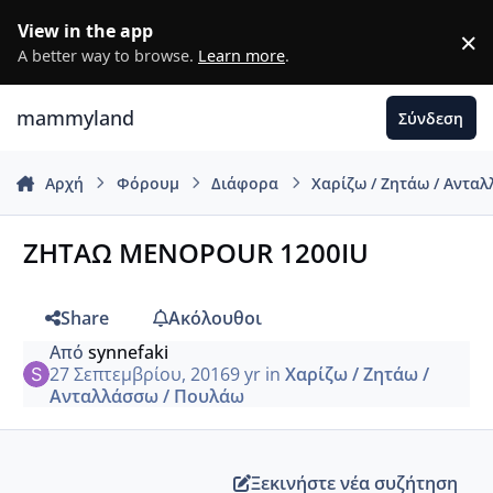
Μετάβαση σε περιεχόμενο
View in the app
×
D
A better way to browse.
Learn more
.
mammyland
Σύνδεση
Αρχή
Φόρουμ
Διάφορα
Χαρίζω / Ζητάω / Αντα
ΖΗΤΑΩ MENOPOUR 1200IU
Share
Ακόλουθοι
Από
synnefaki
27 Σεπτεμβρίου, 2016
9 yr
in
Χαρίζω / Ζητάω /
Ανταλλάσσω / Πουλάω
Ξεκινήστε νέα συζήτηση