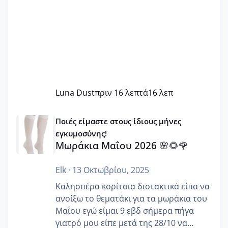
Luna Dust
πριν 16 λεπτά
16 λεπ
Μωράκια Μαΐου 2026 🌸🌻🌹
Ποιές είμαστε στους ίδιους μήνες
εγκυμοσύνης!
Μωράκια Μαΐου 2026 🌸🌻🌹
Elk
·
13 Οκτωβρίου, 2025
Καλησπέρα κορίτσια διστακτικά είπα να
ανοίξω το θεματάκι για τα μωράκια του
Μαΐου εγώ είμαι 9 εβδ σήμερα πήγα
γιατρό μου είπε μετά της 28/10 να