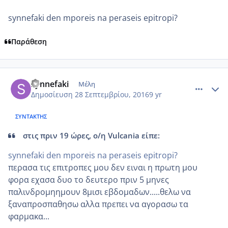
synnefaki den mporeis na peraseis epitropi?
Παράθεση
comment_969664
Author stats
synnefaki
Μέλη
Δημοσίευση
28 Σεπτεμβρίου, 2016
9 yr
ΣΥΝΤΆΚΤΗΣ
στις πριν 19 ώρες, ο/η Vulcania είπε:
synnefaki den mporeis na peraseis epitropi?
περασα τις επιτροπες μου δεν ειναι η πρωτη μου
φορα εχασα δυο το δευτερο πριν 5 μηνες
παλινδρομηημουν 8μισι εβδομαδων.....θελω να
ξαναπροσπαθησω αλλα πρεπει να αγορασω τα
φαρμακα...