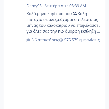
Demy93
·
Δευτέρα στις 08:39 AM
Καλό.μηνα κορίτσια μου 🥰 Καλή
επιτυχία σε όλες,εύχομαι ο τελευταίος
μήνας του καλοκαιριού να επιφυλάσσει
για όλες σας την πιο όμορφη έκπληξη 🧿
@Elk @Melikara86 @Παρασκευαιδου
6 απαντήσεις
575 εμφανίσεις
@Zenia z @melitiniღ @Christi.D.
@flowerv @Riaa @Ngsofia