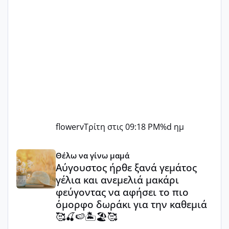
flowerv
Τρίτη στις 09:18 PM
%d ημ
Αύγουστος ήρθε ξανά γεμάτος γέλια και ανεμελιά μακάρι 
Θέλω να γίνω μαμά
Αύγουστος ήρθε ξανά γεμάτος
γέλια και ανεμελιά μακάρι
φεύγοντας να αφήσει το πιο
όμορφο δωράκι για την καθεμιά
🥰🍒🍉🏝️🏖️🥰