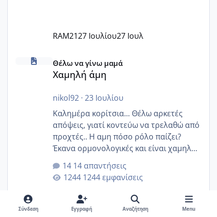
RAM21
27 Ιουλίου
27 Ιουλ
Χαμηλή άμη
Θέλω να γίνω μαμά
Χαμηλή άμη
nikol92
·
23 Ιουλίου
Καλημέρα κορίτσια... Θέλω αρκετές
απόψεις, γιατί κοντεύω να τρελαθώ από
προχτές.. Η αμη πόσο ρόλο παίζει?
Έκανα ορμονολογικές και είναι χαμηλή
για την ηλικία μου.. Είχα ήδη μια
14 απαντήσεις
εγκυμοσύνη, που έπρεπε να τερματιστεί
1244 εμφανίσεις
στην 27η εβδομάδα και προσπαθώ 7
μήνες ήδη και αρχίζω να αγχώνομαι με
το 1,18... Είμαι 33.. Κάποια που να έμεινε
Σύνδεση
Εγγραφή
Αναζήτηση
Menu