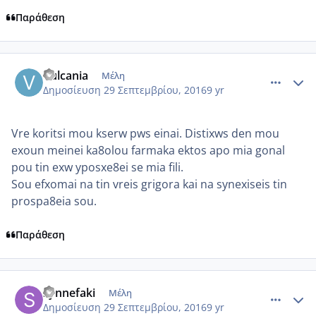
Παράθεση
comment_969703
Author stats
Vulcania
Μέλη
Δημοσίευση
29 Σεπτεμβρίου, 2016
9 yr
Vre koritsi mou kserw pws einai. Distixws den mou
exoun meinei ka8olou farmaka ektos apo mia gonal
pou tin exw yposxe8ei se mia fili.
Sou efxomai na tin vreis grigora kai na synexiseis tin
prospa8eia sou.
Παράθεση
comment_969720
Author stats
synnefaki
Μέλη
Δημοσίευση
29 Σεπτεμβρίου, 2016
9 yr