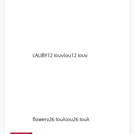
το θέμα δεν μου άρεσε καθο΄λου) και
στο γένεσις με τον πάντο
LALIBY
12 Ιουνίου
12 Ιουν
flowerv
26 Ιουλίου
26 Ιουλ
Έχω μπερδευτεί