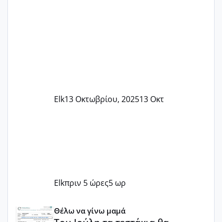
Elk
13 Οκτωβρίου, 2025
13 Οκτ
Elk
πριν 5 ώρες
5 ωρ
Του Ιούλη τα τεστάκια θα βγάλουνε χοντρά μπουτάκια
Θέλω να γίνω μαμά