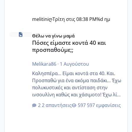
melitiniღ
Τρίτη στις 08:38 PM
%d ημ
Πόσες είμαστε κοντά 40 και προσπαθούμε;;
Θέλω να γίνω μαμά
Πόσες είμαστε κοντά 40 και
προσπαθούμε;;
Melikara86
·
1 Αυγούστου
Καλησπέρα... Είμαι κοντά στα 40. Και.
Προσπαθώ για ένα ακόμα παιδάκι... Έχω
πολυκυστικές και αντίσταση στην
ινσουλίνη καθώς και χάσιμοτο! Έχω λίγα
κιλά παραπάνω και όσο κ αν προσπαθώ
2 απαντήσεις
597 εμφανίσεις
δεν χάνω εύκολα! Προσπαθώ για ακόμη
ένα παιδί εδώ και 1,5 χρόνο! Θέλετε να
γράψετε όσες κοπέλες είστε σε
παρόμοια φάση;; Αυτή την στιγμή έχω