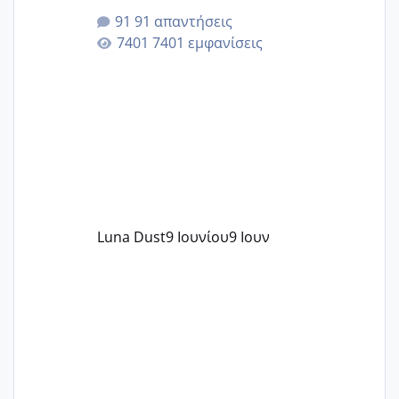
της αυχενικής διαφάνειας. Έχω αρκετό
91 απαντήσεις
άγχος και οι μέρες δεν φαίνεται να
7401 εμφανίσεις
περνάνε με τίποτα.
Luna Dust
9 Ιουνίου
9 Ιουν