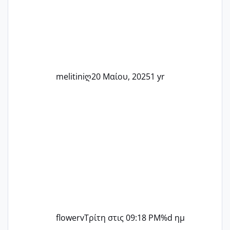
άλλη, να δώσουμε κουράγιο στις
δύσκολες στιγμές και να γιορτάσουμε
τις μικρές και μεγάλες νίκες. Είτε είστε
στο στάδιο της προετοιμασίας, είτε
ετοιμάζεστε
melitiniღ
20 Μαίου, 2025
1 yr
flowerv
Τρίτη στις 09:18 PM
%d ημ