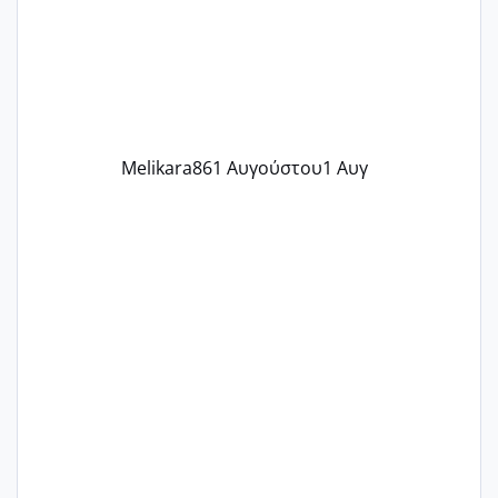
δύο χαμένους κύκλους δεν έχω έρθει
περίοδο αυτό τον μήνα περίμενα 20 δεν
ήρθα απλά είδα λίγα ροζ έκανα υπέρηχο
την επομενη μέρα και το ενδομήτριό
ήταν 11,1 χιλιοστά πολύ κα
Melikara86
1 Αυγούστου
1 Αυγ