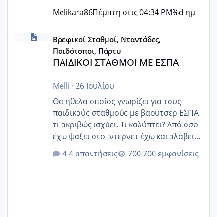
Melikara86
Πέμπτη στις 04:34 PM
%d ημ
ΠΑΙΔΙΚΟΙ ΣΤΑΘΜΟΙ ΜΕ ΕΣΠΑ
Βρεφικοί Σταθμοί, Νταντάδες,
Παιδότοποι, Πάρτυ
ΠΑΙΔΙΚΟΙ ΣΤΑΘΜΟΙ ΜΕ ΕΣΠΑ
Melli
·
26 Ιουλίου
Θα ήθελα οποίος γνωρίζει για τους
παιδικούς σταθμούς με βαουτσερ ΕΣΠΑ
τι ακριβώς ισχύει. Τι καλύπτει? Από όσο
έχω ψάξει στο ίντερνετ έχω καταλάβει
ότι το βαουτσερ καλύπτει όλα τα
4 απαντήσεις
700 εμφανίσεις
δίδακτρα και τα τροφεια του ιδιωτικού
παιδικού σταθμού για όποιον το έχει
πάρει. Οι παιδικοί σταθμοί έχουν
υπογράψει σύμβαση με την ΕΕΤΑΑ ότι
δέχονται παιδιά με βαουτσερ και ότι