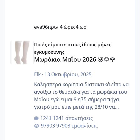
eva96
πριν 4 ώρες
4 ωρ
Μωράκια Μαΐου 2026 🌸🌻🌹
Ποιές είμαστε στους ίδιους μήνες
εγκυμοσύνης!
Μωράκια Μαΐου 2026 🌸🌻🌹
Elk
·
13 Οκτωβρίου, 2025
Καλησπέρα κορίτσια διστακτικά είπα να
ανοίξω το θεματάκι για τα μωράκια του
Μαΐου εγώ είμαι 9 εβδ σήμερα πήγα
γιατρό μου είπε μετά της 28/10 να
κλείσω ραντεβού για την αυχενική είναι
1241 απαντήσεις
καμιά άλλη κοπέλα να γεννάει Μάιο ;;
97903 εμφανίσεις