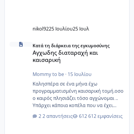
nikol92
25 Ιουλίου
25 Ιουλ
Αγχωδης διαταραχή και καισαρική
Κατά τη διάρκεια της εγκυμοσύνης
Αγχωδης διαταραχή και
καισαρική
Mommy to be
·
15 Ιουλίου
Καλησπέρα σε ένα μήνα έχω
προγραμματισμένη καισαρική τομή.οσο
ο καιρός πλησιάζει τόσο αγχώνομαι ..
Υπάρχει κάποια κοπέλα που να έχει
παρόμοιο ιστορικό να μας πει την
2 απαντήσεις
612 εμφανίσεις
εμπειρία της;Να σημειώσω είναι η
δεύτερη εγκυμοσύνη μου και καισαρική
στην πρώτη είχα κάνει ολική νάρκωση