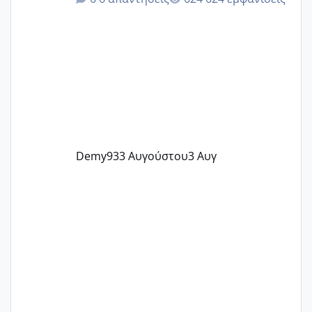
@Zenia z @melitiniღ @Christi.D.
@flowerv @Riaa @Ngsofia
Demy93
3 Αυγούστου
3 Αυγ