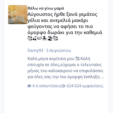
Αύγουστος ήρθε ξανά γεμάτος γέλια και ανεμελιά μακάρι 
Θέλω να γίνω μαμά
Αύγουστος ήρθε ξανά γεμάτος
γέλια και ανεμελιά μακάρι
φεύγοντας να αφήσει το πιο
όμορφο δωράκι για την καθεμιά
🥰🍒🍉🏝️🏖️🥰
Demy93
·
3 Αυγούστου
Καλό.μηνα κορίτσια μου 🥰 Καλή
επιτυχία σε όλες,εύχομαι ο τελευταίος
μήνας του καλοκαιριού να επιφυλάσσει
για όλες σας την πιο όμορφη έκπληξη 🧿
@Elk @Melikara86 @Παρασκευαιδου
6 απαντήσεις
624 εμφανίσεις
@Zenia z @melitiniღ @Christi.D.
@flowerv @Riaa @Ngsofia