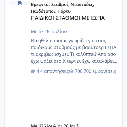
Βρεφικοί Σταθμοί, Νταντάδες,
Παιδότοποι, Πάρτυ
ΠΑΙΔΙΚΟΙ ΣΤΑΘΜΟΙ ΜΕ ΕΣΠΑ
Melli
·
26 Ιουλίου
Θα ήθελα οποίος γνωρίζει για τους
παιδικούς σταθμούς με βαουτσερ ΕΣΠΑ
τι ακριβώς ισχύει. Τι καλύπτει? Από όσο
έχω ψάξει στο ίντερνετ έχω καταλάβει
ότι το βαουτσερ καλύπτει όλα τα
4 απαντήσεις
700 εμφανίσεις
δίδακτρα και τα τροφεια του ιδιωτικού
παιδικού σταθμού για όποιον το έχει
πάρει. Οι παιδικοί σταθμοί έχουν
υπογράψει σύμβαση με την ΕΕΤΑΑ ότι
δέχονται παιδιά με βαουτσερ και ότι
αυτό τα καλύπτει όλα εκτός από έξτρα
όπως σχολικό λεωφορείο κτλ. Είναι
παράνομο να χρεώνουν κάτι επιπλέον.
Melli
26 Ιουλίου
26 Ιουλ