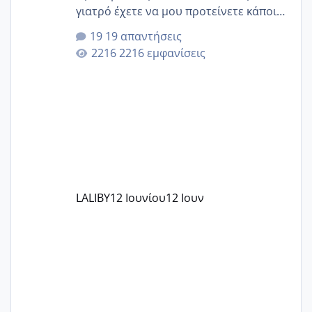
γιατρό έχετε να μου προτείνετε κάποιον
που μείνατε ευχαριστημένες και είχατε
19 απαντήσεις
επιιτυχία? έκανα στο υγεία με τον
2216 εμφανίσεις
ζερβομανωλάκη (δεν το εψαξε καθόλου
το θέμα δεν μου άρεσε καθο΄λου) και
στο γένεσις με τον πάντο
LALIBY
12 Ιουνίου
12 Ιουν