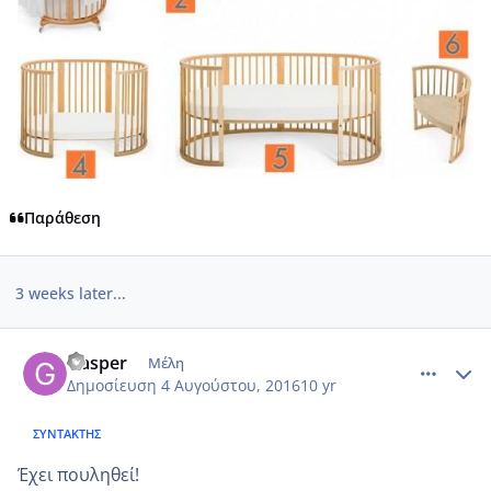
Παράθεση
3 weeks later...
comment_966798
Author stats
Gasper
Μέλη
Δημοσίευση
4 Αυγούστου, 2016
10 yr
ΣΥΝΤΆΚΤΗΣ
Έχει πουληθεί!