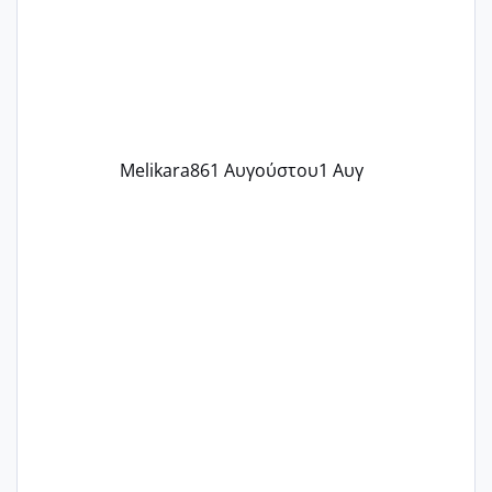
δύο χαμένους κύκλους δεν έχω έρθει
περίοδο αυτό τον μήνα περίμενα 20 δεν
ήρθα απλά είδα λίγα ροζ έκανα υπέρηχο
την επομενη μέρα και το ενδομήτριό
ήταν 11,1 χιλιοστά πολύ κα
Melikara86
1 Αυγούστου
1 Αυγ