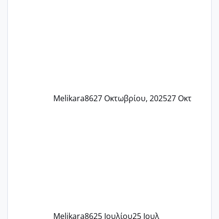
πονάει πολύ το στήθος μου και τα δύο
και βάζω θερμόμετρο και έχω συνεχώς
37 με 37, 3 Έτσι λοιπόν είπα να κάνω
ένα τεστ την παρασ
Melikara86
27 Οκτωβρίου, 2025
27 Οκτ
Melikara86
25 Ιουλίου
25 Ιουλ