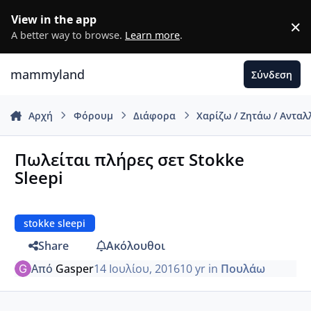
Μετάβαση σε περιεχόμενο
View in the app
×
D
A better way to browse.
Learn more
.
mammyland
Σύνδεση
Αρχή
Φόρουμ
Διάφορα
Χαρίζω / Ζητάω / Αντα
Πωλείται πλήρες σετ Stokke
Sleepi
stokke sleepi
Share
Ακόλουθοι
Από
Gasper
14 Ιουλίου, 2016
10 yr
in
Πουλάω