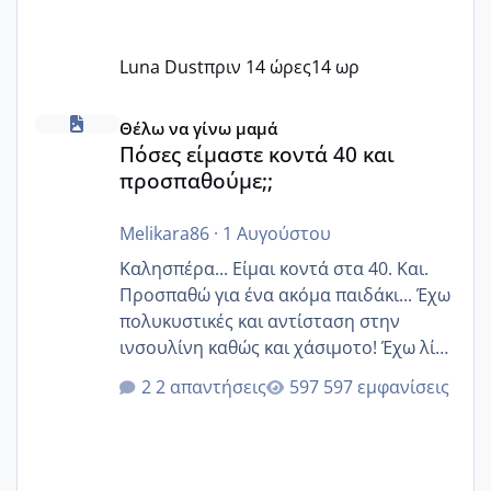
Luna Dust
πριν 14 ώρες
14 ωρ
Πόσες είμαστε κοντά 40 και προσπαθούμε;;
Θέλω να γίνω μαμά
Πόσες είμαστε κοντά 40 και
προσπαθούμε;;
Melikara86
·
1 Αυγούστου
Καλησπέρα... Είμαι κοντά στα 40. Και.
Προσπαθώ για ένα ακόμα παιδάκι... Έχω
πολυκυστικές και αντίσταση στην
ινσουλίνη καθώς και χάσιμοτο! Έχω λίγα
κιλά παραπάνω και όσο κ αν προσπαθώ
2 απαντήσεις
597 εμφανίσεις
δεν χάνω εύκολα! Προσπαθώ για ακόμη
ένα παιδί εδώ και 1,5 χρόνο! Θέλετε να
γράψετε όσες κοπέλες είστε σε
παρόμοια φάση;; Αυτή την στιγμή έχω