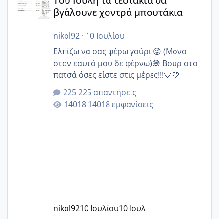
Του Ιούλη τα τεστάκια θα
βγάλουνε χοντρά μπουτάκια
nikol92
·
10 Ιουλίου
Ελπίζω να σας φέρω γούρι 😜 (Μόνο
στον εαυτό μου δε φέρνω)😅 Βουρ στο
πατσά όσες είστε στις μέρες!!!💙🩷
225 απαντήσεις
14018 εμφανίσεις
nikol92
10 Ιουλίου
10 Ιουλ