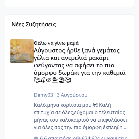
Νέες Συζητήσεις
Αύγουστος ήρθε ξανά γεμάτος γέλια και ανεμελιά μακάρι 
Θέλω να γίνω μαμά
Αύγουστος ήρθε ξανά γεμάτος
γέλια και ανεμελιά μακάρι
φεύγοντας να αφήσει το πιο
όμορφο δωράκι για την καθεμιά
🥰🍒🍉🏝️🏖️🥰
Demy93
·
3 Αυγούστου
Καλό.μηνα κορίτσια μου 🥰 Καλή
επιτυχία σε όλες,εύχομαι ο τελευταίος
μήνας του καλοκαιριού να επιφυλάσσει
για όλες σας την πιο όμορφη έκπληξη 🧿
@Elk @Melikara86 @Παρασκευαιδου
6 απαντήσεις
624 εμφανίσεις