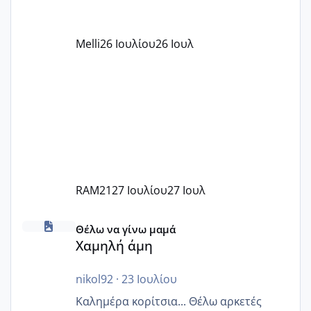
αυτό τα καλύπτει όλα εκτός από έξτρα
όπως σχολικό λεωφορείο κτλ. Είναι
παράνομο να χρεώνουν κάτι επιπλέον.
Melli
26 Ιουλίου
26 Ιουλ
Εγώ πήγα σε έναν ιδιωτικό παιδικό στ
RAM21
27 Ιουλίου
27 Ιουλ
Χαμηλή άμη
Θέλω να γίνω μαμά
Χαμηλή άμη
nikol92
·
23 Ιουλίου
Καλημέρα κορίτσια... Θέλω αρκετές