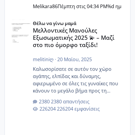
Melikara86
Πέμπτη στις 04:34 PM
%d ημ
Μελλοντικές Μανούλες Εξωσωματικής 2025 💫 – Μαζί στο
Θέλω να γίνω μαμά
Μελλοντικές Μανούλες
Εξωσωματικής 2025 💫 – Μαζί
στο πιο όμορφο ταξίδι!
melitiniღ
·
20 Μαίου, 2025
Καλωσορίσατε σε αυτόν τον χώρο
αγάπης, ελπίδας και δύναμης,
αφιερωμένο σε όλες τις γυναίκες που
κάνουν το μεγάλο βήμα προς τη
μητρότητα μέσω εξωσωματικής το 2025.
2380 απαντήσεις
Εδώ θα μοιραστούμε αγωνίες, χαρές,
226204 εμφανίσεις
εμπειρίες και κάθε μικρή ή μεγάλη
στιγμή αυτού του ξεχωριστού ταξιδιού.
Καμία δεν είναι μόνη – όλες μαζί
μπορούμε να στηρίξουμε η μία την