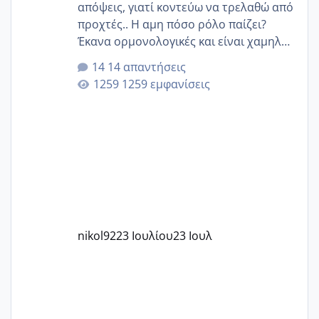
απόψεις, γιατί κοντεύω να τρελαθώ από
προχτές.. Η αμη πόσο ρόλο παίζει?
Έκανα ορμονολογικές και είναι χαμηλή
για την ηλικία μου.. Είχα ήδη μια
14 απαντήσεις
εγκυμοσύνη, που έπρεπε να τερματιστεί
1259 εμφανίσεις
στην 27η εβδομάδα και προσπαθώ 7
μήνες ήδη και αρχίζω να αγχώνομαι με
το 1,18... Είμαι 33.. Κάποια που να έμεινε
με χαμηλή άμη???
nikol92
23 Ιουλίου
23 Ιουλ