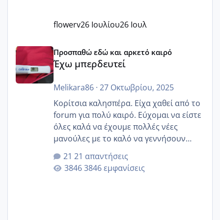
flowerv
26 Ιουλίου
26 Ιουλ
Έχω μπερδευτεί
Προσπαθώ εδώ και αρκετό καιρό
Έχω μπερδευτεί
Melikara86
·
27 Οκτωβρίου, 2025
Κορίτσια καλησπέρα. Είχα χαθεί από το
forum για πολύ καιρό. Εύχομαι να είστε
όλες καλά να έχουμε πολλές νέες
μανούλες με το καλό να γεννήσουν
αυτές που ήδη περιμένουν. Να πάρουν
21 απαντήσεις
γερα μωράκια στην αγκαλίτσα τους
3846 εμφανίσεις
🙏🏼🙏🏼 Ας πάμε λοιπόν στο θέμα μου.
Τελευταία περίοδο 25 σεπτεμβρίου
Εδώ και τέσσερις πέντε μέρες νιώθω
αρρωστη δεν έχω κουράγιο για τίποτα