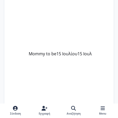
..βέβαια δεν είχα κανένα άγχος και
στρες ήταν επιλογή για ιατρικούς
λόγους της δεδομένης στιγμής.
Mommy to be
15 Ιουλίου
15 Ιουλ
Σύνδεση
Εγγραφή
Αναζήτηση
Menu