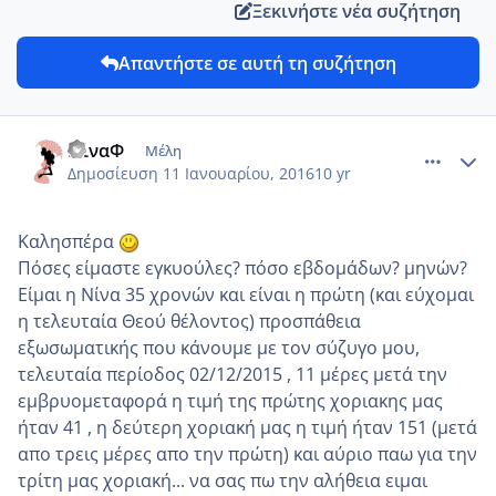
Ξεκινήστε νέα συζήτηση
Απαντήστε σε αυτή τη συζήτηση
comment_953218
Author stats
ΝίναΦ
Μέλη
Δημοσίευση
11 Ιανουαρίου, 2016
10 yr
Καλησπέρα
Πόσες είμαστε εγκυούλες? πόσο εβδομάδων? μηνών?
Είμαι η Νίνα 35 χρονών και είναι η πρώτη (και εύχομαι
η τελευταία Θεού θέλοντος) προσπάθεια
εξωσωματικής που κάνουμε με τον σύζυγο μου,
τελευταία περίοδος 02/12/2015 , 11 μέρες μετά την
εμβρυομεταφορά η τιμή της πρώτης χοριακης μας
ήταν 41 , η δεύτερη χοριακή μας η τιμή ήταν 151 (μετά
απο τρεις μέρες απο την πρώτη) και αύριο παω για την
τρίτη μας χοριακή... να σας πω την αλήθεια ειμαι