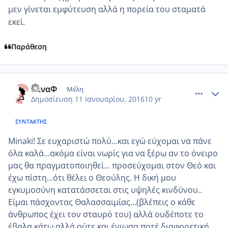
μεν γίνεται εμφύτευση αλλά η πορεία του σταματά
εκεί.
Παράθεση
comment_953231
Author stats
ΝίναΦ
Μέλη
Δημοσίευση
11 Ιανουαρίου, 2016
10 yr
ΣΥΝΤΆΚΤΗΣ
Minaki! Σε ευχαριστώ πολύ...και εγώ εύχομαι να πάνε
όλα καλά...ακόμα είναι νωρίς για να ξέρω αν το όνειρο
μας θα πραγματοποιηθεί... προσεύχομαι στον Θεό και
έχω πίστη...ότι θέλει ο Θεούλης. Η δική μου
εγκυμοσύνη κατατάσσεται στις υψηλές κινδύνου..
Είμαι πάσχοντας Θαλασσαιμίας...(βλέπεις ο κάθε
άνθρωπος έχει τον σταυρό του) αλλά ουδέποτε το
έβαλα κάτω αλλά ούτε και ένιωσα ποτέ διαφορετική