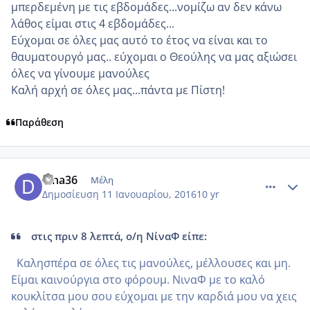
μπερδεμένη με τις εβδομάδες...νομίζω αν δεν κάνω
λάθος είμαι στις 4 εβδομάδες...
Εύχομαι σε όλες μας αυτό το έτος να είναι και το
θαυματουργό μας.. εύχομαι ο Θεούλης να μας αξιώσει
όλες να γίνουμε μανούλες
Καλή αρχή σε όλες μας...πάντα με Πίστη!
Παράθεση
comment_953219
Author stats
dina36
Μέλη
Δημοσίευση
11 Ιανουαρίου, 2016
10 yr
στις πριν 8 λεπτά, ο/η ΝίναΦ είπε:
Καλησπέρα σε όλες τις μανούλες, μέλλουσες και μη.
Είμαι καινούργια στο φόρουμ. ΝιναΦ με το καλό
κουκλίτσα μου σου εύχομαι με την καρδιά μου να χεις