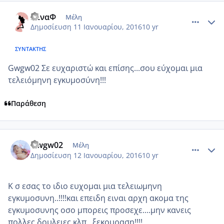
comment_953253
Author stats
ΝίναΦ
Μέλη
Δημοσίευση
11 Ιανουαρίου, 2016
10 yr
ΣΥΝΤΆΚΤΗΣ
Gwgw02 Σε ευχαριστώ και επίσης...σου εύχομαι μια
τελειόμηνη εγκυμοσύνη!!!
Παράθεση
comment_953272
Author stats
Gwgw02
Μέλη
Δημοσίευση
12 Ιανουαρίου, 2016
10 yr
Κ σ εσας το ιδιο ευχομαι μια τελειωμηνη
εγκυμοσυνη..!!!!και επειδη ειναι αρχη ακομα της
εγκυμοσυνης οσο μπορεις προσεχε....μην κανεις
πολλες δουλειες κλπ...ξεκουραση!!!!