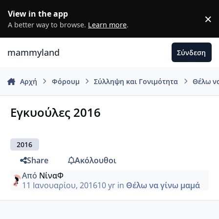
Μετάβαση σε περιεχόμενο
View in the app
×
D
A better way to browse.
Learn more
.
mammyland
Σύνδεση
Αρχή
Φόρουμ
Σύλληψη και Γονιμότητα
Θέλω ν
Εγκυούλες 2016
2016
Share
Ακόλουθοι
Από
ΝίναΦ
11 Ιανουαρίου, 2016
10 yr
in
Θέλω να γίνω μαμά