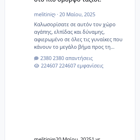
melitiniღ
·
20 Μαίου, 2025
Καλωσορίσατε σε αυτόν τον χώρο
αγάπης, ελπίδας και δύναμης,
αφιερωμένο σε όλες τις γυναίκες που
κάνουν το μεγάλο βήμα προς τη
μητρότητα μέσω εξωσωματικής το 2025.
2380 απαντήσεις
Εδώ θα μοιραστούμε αγωνίες, χαρές,
224607 εμφανίσεις
εμπειρίες και κάθε μικρή ή μεγάλη
στιγμή αυτού του ξεχωριστού ταξιδιού.
Καμία δεν είναι μόνη – όλες μαζί
μπορούμε να στηρίξουμε η μία την
άλλη, να δώσουμε κουράγιο στις
δύσκολες στιγμές και να γιορτάσουμε
τις μικρές και μεγάλες νίκες. Είτε είστε
στο στάδιο της προετοιμασίας, είτε
ετοιμάζεστε
melitiniღ
20 Μαίου, 2025
1 yr