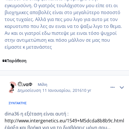
εγκυμοσύνη. Ο γιατρός τουλάχιστον μου είπε οτι οι
βιοχημικες αποβολές είναι στο μεγαλύτερο ποσοστό
τους τυχαίες. Αλλά για πες μου λιγο για αυτο με τον
καρυοτυπο που λες αν ειναι να το ψαξω λιγο το θεμα.
Αν και οι γιατροί εδω πιστεψε με ειναι τόσο ψυχροί
στην αντιμετώπιση και πόσο μάλλον σε μας που
είμαστε κ μετανάστες
Παράθεση
comment_953247
Author stats
ΝίναΦ
Μέλη
Δημοσίευση
11 Ιανουαρίου, 2016
10 yr
ΣΥΝΤΆΚΤΗΣ
dina36 η εξέταση είναι αυτή :
http://www.intergenetics.eu/1549+M5dcda8b8b9c.html
έψαξα και βρήκα για να το διαβάσεις μόνη σου...