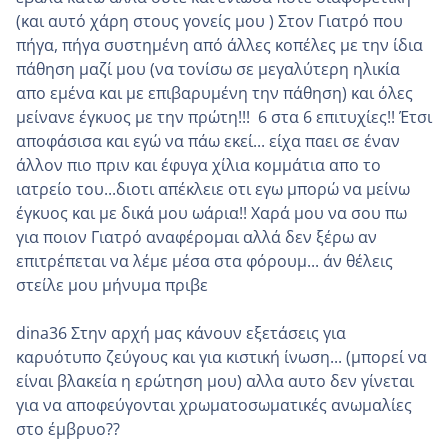
(και αυτό χάρη στους γονείς μου ) Στον Γιατρό που
πήγα, πήγα συστημένη από άλλες κοπέλες με την ίδια
πάθηση μαζί μου (να τονίσω σε μεγαλύτερη ηλικία
απο εμένα και με επιβαρυμένη την πάθηση) και όλες
μείνανε έγκυος με την πρώτη!!! 6 στα 6 επιτυχίες!! Έτσι
αποφάσισα και εγώ να πάω εκεί... είχα παει σε έναν
άλλον πιο πριν και έφυγα χίλια κομμάτια απο το
ιατρείο του...διοτι απέκλειε οτι εγω μπορώ να μείνω
έγκυος και με δικά μου ωάρια!! Χαρά μου να σου πω
για ποιον Γιατρό αναφέρομαι αλλά δεν ξέρω αν
επιτρέπεται να λέμε μέσα στα φόρουμ... άν θέλεις
στείλε μου μήνυμα πριβε
dina36 Στην αρχή μας κάνουν εξετάσεις για
καρυότυπο ζεύγους και για κιστική ίνωση... (μπορεί να
είναι βλακεία η ερώτηση μου) αλλα αυτο δεν γίνεται
για να αποφεύγονται χρωματοσωματικές ανωμαλίες
στο έμβρυο??