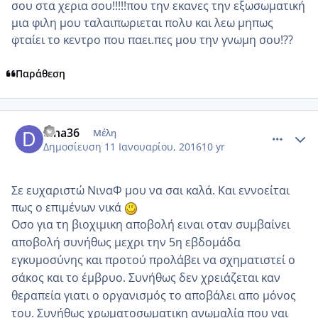
σου στα χερια σου!!!!!που την εκανες την εξωσωματική
μια φιλη μου ταλαιπωριεται πολυ και λεω μηπως
φταίει το κεντρο που παει.πες μου την γνωμη σου!??
Παράθεση
comment_953226
Author stats
dina36
Μέλη
Δημοσίευση
11 Ιανουαρίου, 2016
10 yr
Σε ευχαριστώ ΝιναΦ μου να σαι καλά. Και εννοείται
πως ο επιμένων νικά
Οσο για τη βιοχιμικη αποβολή ειναι οταν συμβαίνει
αποβολή συνήθως μεχρι την 5η εβδομάδα
εγκυμοσύνης και προτού προλάβει να σχηματιστεί ο
σάκος και το έμβρυο. Συνήθως δεν χρειάζεται καν
θεραπεία γιατι ο οργανισμός το αποβάλει απο μόνος
του. Συνήθως χρωματοσωματικη ανωμαλία που ναι