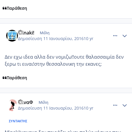
Παράθεση
comment_953233
Author stats
Minaki!
Μέλη
Δημοσίευση
11 Ιανουαρίου, 2016
10 yr
Δεν εχω ιδεα αλλα δεν νομιζω!!ουτε θαλασσαιμία δεν
ξερω τι ειναι!στην θεσσαλονικη την εκανες;
Παράθεση
comment_953234
Author stats
ΝίναΦ
Μέλη
Δημοσίευση
11 Ιανουαρίου, 2016
10 yr
ΣΥΝΤΆΚΤΗΣ