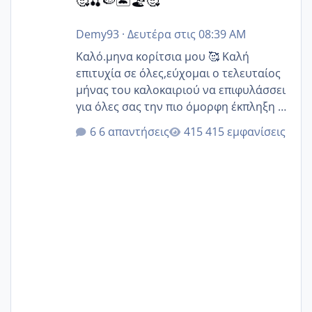
🥰🍒🍉🏝️🏖️🥰
Demy93
·
Δευτέρα στις 08:39 AM
Καλό.μηνα κορίτσια μου 🥰 Καλή
επιτυχία σε όλες,εύχομαι ο τελευταίος
μήνας του καλοκαιριού να επιφυλάσσει
για όλες σας την πιο όμορφη έκπληξη 🧿
@Elk @Melikara86 @Παρασκευαιδου
6 απαντήσεις
415 εμφανίσεις
@Zenia z @melitiniღ @Christi.D.
@flowerv @Riaa @Ngsofia