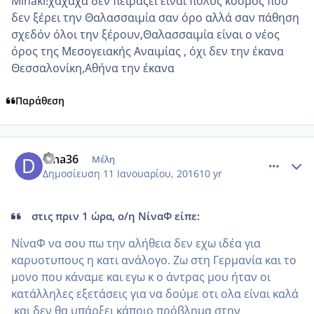
Minaki!χαχαχα δεν πειράζει είναι πολύς κόσμος που
δεν ξέρει την Θαλασσαιμία σαν όρο αλλά σαν πάθηση
σχεδόν όλοι την ξέρουν,Θαλασσαιμία είναι ο νέος
όρος της Μεσογειακής Αναιμίας , όχι δεν την έκανα
Θεσσαλονίκη,Αθήνα την έκανα
Παράθεση
comment_953242
Author stats
dina36
Μέλη
Δημοσίευση
11 Ιανουαρίου, 2016
10 yr
στις πριν 1 ώρα, ο/η ΝίναΦ είπε:
ΝίναΦ να σου πω την αλήθεια δεν εχω ιδέα για
καρυοτυπους η κατι ανάλογο. Ζω στη Γερμανία και το
μονο που κάναμε και εγω κ ο άντρας μου ήταν οι
κατάλληλες εξετάσεις για να δούμε οτι ολα είναι καλά
και δεν θα υπάρξει κάποιο πρόβλημα στην