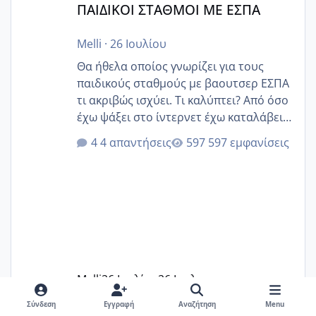
ΠΑΙΔΙΚΟΙ ΣΤΑΘΜΟΙ ΜΕ ΕΣΠΑ
Melli
·
26 Ιουλίου
Θα ήθελα οποίος γνωρίζει για τους
παιδικούς σταθμούς με βαουτσερ ΕΣΠΑ
τι ακριβώς ισχύει. Τι καλύπτει? Από όσο
έχω ψάξει στο ίντερνετ έχω καταλάβει
ότι το βαουτσερ καλύπτει όλα τα
4 απαντήσεις
597 εμφανίσεις
δίδακτρα και τα τροφεια του ιδιωτικού
παιδικού σταθμού για όποιον το έχει
πάρει. Οι παιδικοί σταθμοί έχουν
υπογράψει σύμβαση με την ΕΕΤΑΑ ότι
δέχονται παιδιά με βαουτσερ και ότι
αυτό τα καλύπτει όλα εκτός από έξτρα
όπως σχολικό λεωφορείο κτλ. Είναι
παράνομο να χρεώνουν κάτι επιπλέον.
Melli
26 Ιουλίου
26 Ιουλ
Εγώ πήγα σε έναν ιδιωτικό παιδικό στ
Σύνδεση
Εγγραφή
Αναζήτηση
Menu