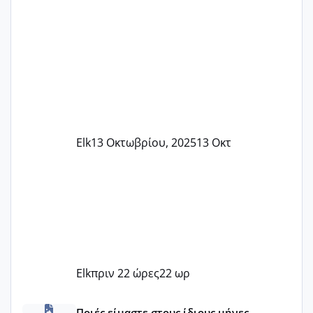
Elk
13 Οκτωβρίου, 2025
13 Οκτ
Elk
πριν 22 ώρες
22 ωρ
Μωράκια Δεκεμβρίου 2026
Ποιές είμαστε στους ίδιους μήνες