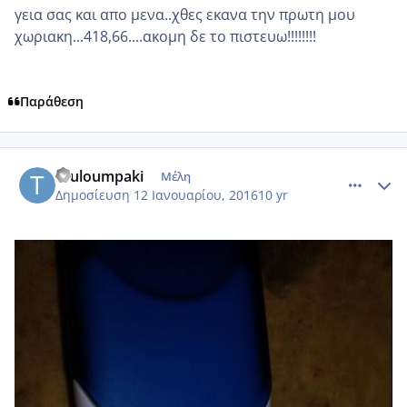
γεια σας και απο μενα..χθες εκανα την πρωτη μου
χωριακη...418,66....ακομη δε το πιστευω!!!!!!!!
Παράθεση
comment_953298
Author stats
touloumpaki
Μέλη
Δημοσίευση
12 Ιανουαρίου, 2016
10 yr