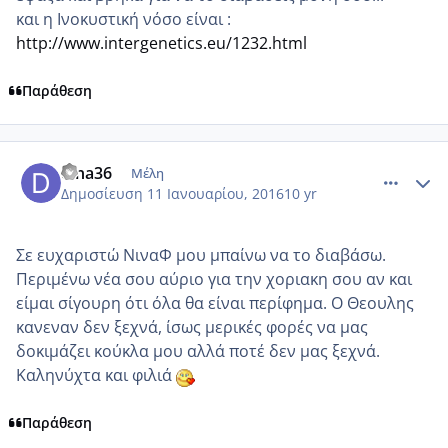
και η Ινοκυστική νόσο είναι :
http://www.intergenetics.eu/1232.html
Παράθεση
comment_953248
Author stats
dina36
Μέλη
Δημοσίευση
11 Ιανουαρίου, 2016
10 yr
Σε ευχαριστώ ΝιναΦ μου μπαίνω να το διαβάσω.
Περιμένω νέα σου αύριο για την χοριακη σου αν και
είμαι σίγουρη ότι όλα θα είναι περίφημα. Ο Θεουλης
κανεναν δεν ξεχνά, ίσως μερικές φορές να μας
δοκιμάζει κούκλα μου αλλά ποτέ δεν μας ξεχνά.
Καληνύχτα και φιλιά
Παράθεση