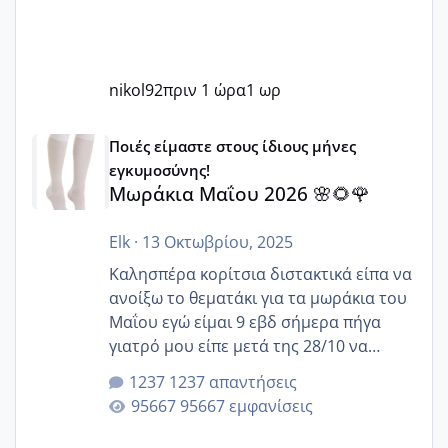
nikol92
πριν 1 ώρα
1 ωρ
Μωράκια Μαΐου 2026 🌸🌻🌹
Ποιές είμαστε στους ίδιους μήνες
εγκυμοσύνης!
Μωράκια Μαΐου 2026 🌸🌻🌹
Elk
·
13 Οκτωβρίου, 2025
Καλησπέρα κορίτσια διστακτικά είπα να
ανοίξω το θεματάκι για τα μωράκια του
Μαΐου εγώ είμαι 9 εβδ σήμερα πήγα
γιατρό μου είπε μετά της 28/10 να
κλείσω ραντεβού για την αυχενική είναι
1237 απαντήσεις
καμιά άλλη κοπέλα να γεννάει Μάιο ;;
95667 εμφανίσεις