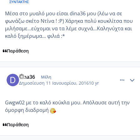
ΣΥΝΤΆΚΤΗΣ
Μέσα στο μυαλό μου είσαι dina36 μου (λέω να σε
φωνάζω σκέτο Ντίνα ! :P) Χάρηκα πολύ κουκλίτσα που
μιλήσαμε...εύχομαι να τα λέμε συχνά...Καληνύχτα και
καλό ξημέρωμα... φιλιά :*
Παράθεση
comment_953252
Author stats
dina36
Μέλη
Δημοσίευση
11 Ιανουαρίου, 2016
10 yr
Gwgw02 με το καλό κούκλα μου. Απόλαυσε αυτή την
όμορφη διαδρομή
Παράθεση