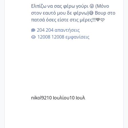
Ελπίζω να σας φέρω γούρι 😜 (Μόνο
στον εαυτό μου δε φέρνω)😅 Βουρ στο
πατσά όσες είστε στις μέρες!!!💙🩷
204 απαντήσεις
12008 εμφανίσεις
nikol92
10 Ιουλίου
10 Ιουλ