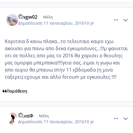
comment_953249
Author stats
Gwgw02
Μέλη
Δημοσίευση
11 Ιανουαρίου, 2016
10 yr
Κοριτσια δ κανω πλακα...το τελευταιο καιρο εχω
ακουσει για πανω απο δεκα εγκυμοσυνες...!!!μ φαινεται
οτι σε πολλες απο μας το 2016 θα χαρισει ο θεουλης
μας ομορφα μπεμπακια!!!!γεια σας..ειμαι η γωγω και
απο αυριο θα μπαινω στην 11 εβδομαδα (η μινα
ταξερει) εχουμε και αλλο foroum με εγκυουλες !!!!
Παράθεση
comment_953250
Author stats
ΝίναΦ
Μέλη
Δημοσίευση
11 Ιανουαρίου, 2016
10 yr