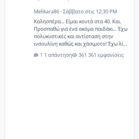
Melikara86
·
Σάββατο στις 12:30 PM
Καλησπέρα... Είμαι κοντά στα 40. Και.
Προσπαθώ για ένα ακόμα παιδάκι... Έχω
πολυκυστικές και αντίσταση στην
ινσουλίνη καθώς και χάσιμοτο! Έχω λίγα
κιλά παραπάνω και όσο κ αν προσπαθώ
1 απάντηση
361 εμφανίσεις
δεν χάνω εύκολα! Προσπαθώ για ακόμη
ένα παιδί εδώ και 1,5 χρόνο! Θέλετε να
γράψετε όσες κοπέλες είστε σε
παρόμοια φάση;; Αυτή την στιγμή έχω
δύο χαμένους κύκλους δεν έχω έρθει
περίοδο αυτό τον μήνα περίμενα 20 δεν
ήρθα απλά είδα λίγα ροζ έκανα υπέρηχο
την επομενη μέρα και το ενδομήτριό
ήταν 11,1 χιλιοστά πολύ κα