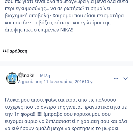
σου πω γιατί είναι όλα πρωτόγνωρα για μένα όλα αυτά
περι εγκυμοσύνης... να σε ρωτήσω? τι σημαίνει
βιοχημική αποβολή? Χαίρομαι που είσαι πεισματάρα
και που δεν το βάζεις κάτω γτ και εγώ είμαι της
άποψης πως ο επιμένων ΝΙΚΑ!!
Παράθεση
comment_953224
Author stats
Minaki!
Μέλη
Δημοσίευση
11 Ιανουαρίου, 2016
10 yr
Γλυκια μου αποτι φαίνεται εισαι απο τις πολυυυυ
τυχερες που το ονειρο της γινεται πραγματικότητα με
την 1η φορα!!!!!!!!!!μπραβο σου κοριτσι μου σου
ευχομαι αυριο να διπλασιαστεί η χοριακη σου και ολα
να κυλήσουν ομαλά μεχρι να κρατησεις το μωρακι