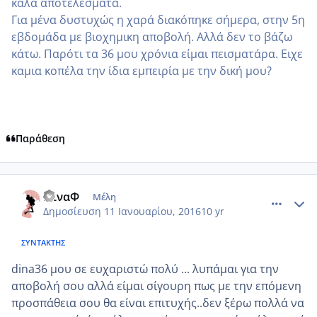
καλά αποτελέσματα.
Για μένα δυστυχώς η χαρά διακόπηκε σήμερα, στην 5η
εβδομάδα με βιοχημικη αποβολή. Αλλά δεν το βάζω
κάτω. Παρότι τα 36 μου χρόνια είμαι πεισματάρα. Ειχε
καμια κοπέλα την ίδια εμπειρία με την δική μου?
Παράθεση
comment_953220
Author stats
ΝίναΦ
Μέλη
Δημοσίευση
11 Ιανουαρίου, 2016
10 yr
ΣΥΝΤΆΚΤΗΣ
dina36 μου σε ευχαριστώ πολύ ... λυπάμαι για την
αποβολή σου αλλά είμαι σίγουρη πως με την επόμενη
προσπάθεια σου θα είναι επιτυχής..δεν ξέρω πολλά να