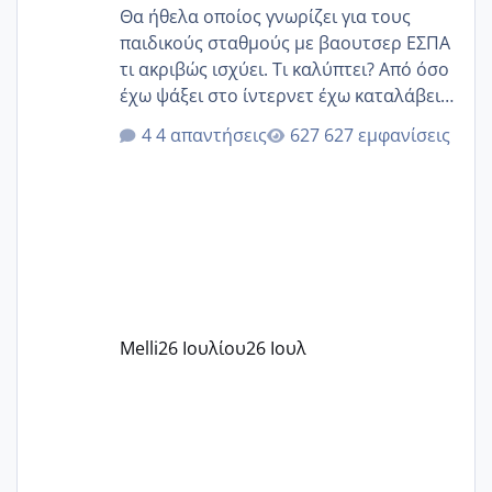
Θα ήθελα οποίος γνωρίζει για τους
παιδικούς σταθμούς με βαουτσερ ΕΣΠΑ
τι ακριβώς ισχύει. Τι καλύπτει? Από όσο
έχω ψάξει στο ίντερνετ έχω καταλάβει
ότι το βαουτσερ καλύπτει όλα τα
4 απαντήσεις
627 εμφανίσεις
δίδακτρα και τα τροφεια του ιδιωτικού
παιδικού σταθμού για όποιον το έχει
πάρει. Οι παιδικοί σταθμοί έχουν
υπογράψει σύμβαση με την ΕΕΤΑΑ ότι
δέχονται παιδιά με βαουτσερ και ότι
αυτό τα καλύπτει όλα εκτός από έξτρα
όπως σχολικό λεωφορείο κτλ. Είναι
παράνομο να χρεώνουν κάτι επιπλέον.
Melli
26 Ιουλίου
26 Ιουλ
Εγώ πήγα σε έναν ιδιωτικό παιδικό στ