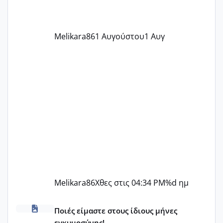
την επομενη μέρα και το ενδομήτριό
ήταν 11,1 χιλιοστά πολύ κα
Melikara86
1 Αυγούστου
1 Αυγ
Melikara86
Χθες στις 04:34 PM
%d ημ
Μωράκια Δεκεμβρίου 2026
Ποιές είμαστε στους ίδιους μήνες
εγκυμοσύνης!