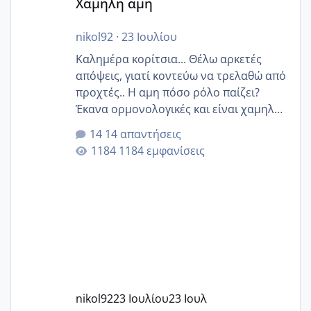
Χαμηλή άμη
nikol92
·
23 Ιουλίου
Καλημέρα κορίτσια... Θέλω αρκετές
απόψεις, γιατί κοντεύω να τρελαθώ από
προχτές.. Η αμη πόσο ρόλο παίζει?
Έκανα ορμονολογικές και είναι χαμηλή
για την ηλικία μου.. Είχα ήδη μια
14 απαντήσεις
εγκυμοσύνη, που έπρεπε να τερματιστεί
1184 εμφανίσεις
στην 27η εβδομάδα και προσπαθώ 7
μήνες ήδη και αρχίζω να αγχώνομαι με
το 1,18... Είμαι 33.. Κάποια που να έμεινε
με χαμηλή άμη???
nikol92
23 Ιουλίου
23 Ιουλ