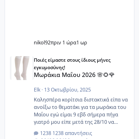
nikol92
πριν 1 ώρα
1 ωρ
Μωράκια Μαΐου 2026 🌸🌻🌹
Ποιές είμαστε στους ίδιους μήνες
εγκυμοσύνης!
Μωράκια Μαΐου 2026 🌸🌻🌹
Elk
·
13 Οκτωβρίου, 2025
Καλησπέρα κορίτσια διστακτικά είπα να
ανοίξω το θεματάκι για τα μωράκια του
Μαΐου εγώ είμαι 9 εβδ σήμερα πήγα
γιατρό μου είπε μετά της 28/10 να
κλείσω ραντεβού για την αυχενική είναι
1238 απαντήσεις
καμιά άλλη κοπέλα να γεννάει Μάιο ;;