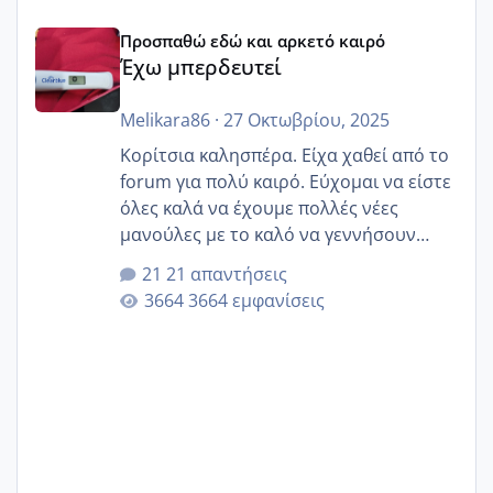
Έχω μπερδευτεί
Προσπαθώ εδώ και αρκετό καιρό
Έχω μπερδευτεί
Melikara86
·
27 Οκτωβρίου, 2025
Κορίτσια καλησπέρα. Είχα χαθεί από το
forum για πολύ καιρό. Εύχομαι να είστε
όλες καλά να έχουμε πολλές νέες
μανούλες με το καλό να γεννήσουν
αυτές που ήδη περιμένουν. Να πάρουν
21 απαντήσεις
γερα μωράκια στην αγκαλίτσα τους
3664 εμφανίσεις
🙏🏼🙏🏼 Ας πάμε λοιπόν στο θέμα μου.
Τελευταία περίοδο 25 σεπτεμβρίου
Εδώ και τέσσερις πέντε μέρες νιώθω
αρρωστη δεν έχω κουράγιο για τίποτα
πονάει πολύ το στήθος μου και τα δύο
και βάζω θερμόμετρο και έχω συνεχώς
37 με 37, 3 Έτσι λοιπόν είπα να κάνω