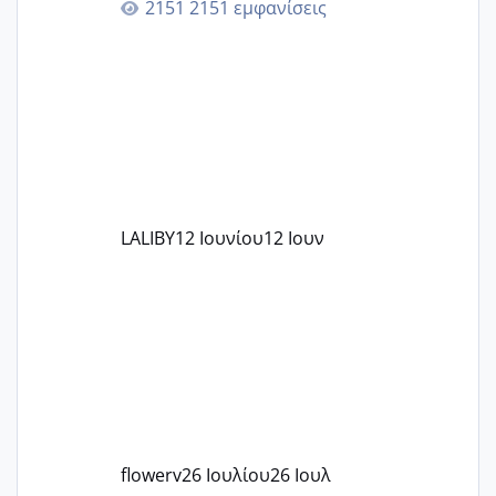
2151 εμφανίσεις
ζερβομανωλάκη (δεν το εψαξε καθόλου
το θέμα δεν μου άρεσε καθο΄λου) και
στο γένεσις με τον πάντο
LALIBY
12 Ιουνίου
12 Ιουν
flowerv
26 Ιουλίου
26 Ιουλ