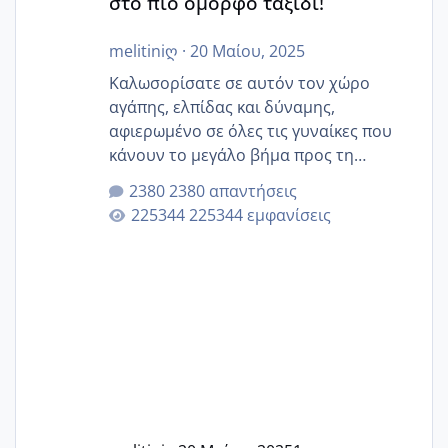
στο πιο όμορφο ταξίδι!
melitiniღ
·
20 Μαίου, 2025
Καλωσορίσατε σε αυτόν τον χώρο
αγάπης, ελπίδας και δύναμης,
αφιερωμένο σε όλες τις γυναίκες που
κάνουν το μεγάλο βήμα προς τη
μητρότητα μέσω εξωσωματικής το 2025.
2380 απαντήσεις
Εδώ θα μοιραστούμε αγωνίες, χαρές,
225344 εμφανίσεις
εμπειρίες και κάθε μικρή ή μεγάλη
στιγμή αυτού του ξεχωριστού ταξιδιού.
Καμία δεν είναι μόνη – όλες μαζί
μπορούμε να στηρίξουμε η μία την
άλλη, να δώσουμε κουράγιο στις
δύσκολες στιγμές και να γιορτάσουμε
τις μικρές και μεγάλες νίκες. Είτε είστε
στο στάδιο της προετοιμασίας, είτε
ετοιμάζεστε