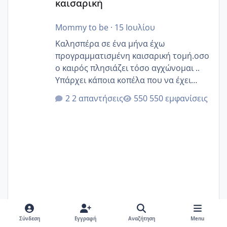
καισαρική
Mommy to be
·
15 Ιουλίου
Καλησπέρα σε ένα μήνα έχω
προγραμματισμένη καισαρική τομή.οσο
ο καιρός πλησιάζει τόσο αγχώνομαι ..
Υπάρχει κάποια κοπέλα που να έχει
παρόμοιο ιστορικό να μας πει την
2 απαντήσεις
550 εμφανίσεις
εμπειρία της;Να σημειώσω είναι η
δεύτερη εγκυμοσύνη μου και καισαρική
στην πρώτη είχα κάνει ολική νάρκωση
..βέβαια δεν είχα κανένα άγχος και
στρες ήταν επιλογή για ιατρικούς
λόγους της δεδομένης στιγμής.
Σύνδεση
Εγγραφή
Αναζήτηση
Menu