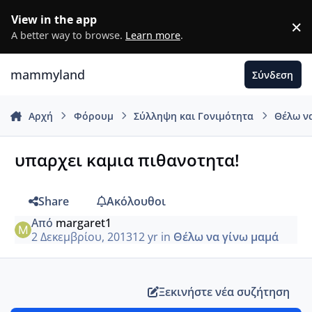
Μετάβαση σε περιεχόμενο
View in the app
×
D
A better way to browse.
Learn more
.
mammyland
Σύνδεση
Αρχή
Φόρουμ
Σύλληψη και Γονιμότητα
Θέλω ν
υπαρχει καμια πιθανοτητα!
Share
Ακόλουθοι
Από
margaret1
2 Δεκεμβρίου, 2013
12 yr
in
Θέλω να γίνω μαμά
Ξεκινήστε νέα συζήτηση