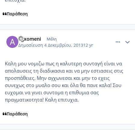
Παράθεση
comment_925555
Author stats
agxomeni
Μέλη
Δημοσίευση
4 Δεκεμβρίου, 2013
12 yr
Καλη μου νομιζω πως η καλυτερη συνταγή είναι να
απολαυσεις τη διαδικασια και να μην εστιασεις στις
προσπάθειες. Μην αγχωνεσαι και μην το εχεις
συνεχως στο μυαλο σου και όλα θα πανε καλα! Σου
ευχομαι να γινει συντομα η επιθυμια σας
πραγματικοτητα! Καλη επιτυχια.
Παράθεση
comment_925570
Author stats