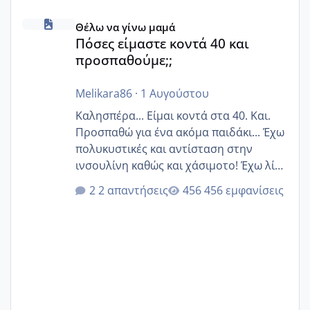
Πόσες είμαστε κοντά 40 και προσπαθούμε;;
Θέλω να γίνω μαμά
Πόσες είμαστε κοντά 40 και
προσπαθούμε;;
Melikara86
·
1 Αυγούστου
Καλησπέρα... Είμαι κοντά στα 40. Και.
Προσπαθώ για ένα ακόμα παιδάκι... Έχω
πολυκυστικές και αντίσταση στην
ινσουλίνη καθώς και χάσιμοτο! Έχω λίγα
κιλά παραπάνω και όσο κ αν προσπαθώ
2 απαντήσεις
456 εμφανίσεις
δεν χάνω εύκολα! Προσπαθώ για ακόμη
ένα παιδί εδώ και 1,5 χρόνο! Θέλετε να
γράψετε όσες κοπέλες είστε σε
παρόμοια φάση;; Αυτή την στιγμή έχω
δύο χαμένους κύκλους δεν έχω έρθει
περίοδο αυτό τον μήνα περίμενα 20 δεν
ήρθα απλά είδα λίγα ροζ έκανα υπέρηχο