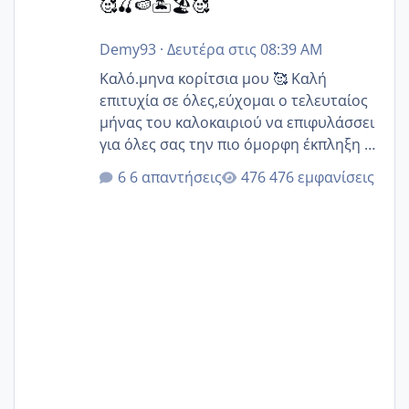
🥰🍒🍉🏝️🏖️🥰
Demy93
·
Δευτέρα στις 08:39 AM
Καλό.μηνα κορίτσια μου 🥰 Καλή
επιτυχία σε όλες,εύχομαι ο τελευταίος
μήνας του καλοκαιριού να επιφυλάσσει
για όλες σας την πιο όμορφη έκπληξη 🧿
@Elk @Melikara86 @Παρασκευαιδου
6 απαντήσεις
476 εμφανίσεις
@Zenia z @melitiniღ @Christi.D.
@flowerv @Riaa @Ngsofia