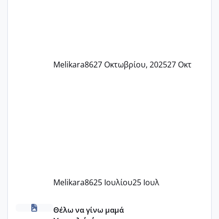
ένα τεστ την παρασ
Melikara86
27 Οκτωβρίου, 2025
27 Οκτ
Melikara86
25 Ιουλίου
25 Ιουλ
Χαμηλή άμη
Θέλω να γίνω μαμά