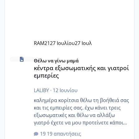
RAM21
27 Ιουλίου
27 Ιουλ
κέντρα εξωσωματικής και γιατροί εμπερίες
Θέλω να γίνω μαμά
κέντρα εξωσωματικής και γιατροί
εμπερίες
LALIBY
·
12 Ιουνίου
καλημέρα κορίτσια θέλω τη βοήθειά σας
και τις εμπειρίες σας. έχω κάνει τρεις
εξωσωματικές και θέλω να αλλάξω
γιατρό έχετε να μου προτείνετε κάποιον
που μείνατε ευχαριστημένες και είχατε
19 απαντήσεις
επιιτυχία? έκανα στο υγεία με τον