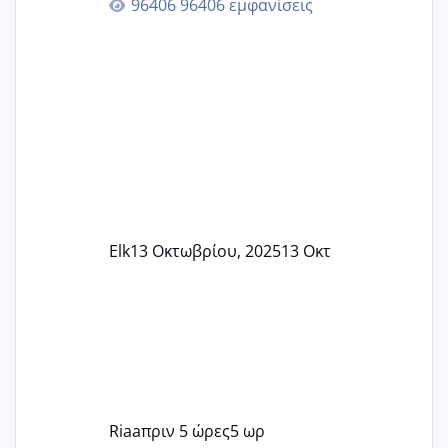
96406 εμφανίσεις
Elk
13 Οκτωβρίου, 2025
13 Οκτ
Riaa
πριν 5 ώρες
5 ωρ