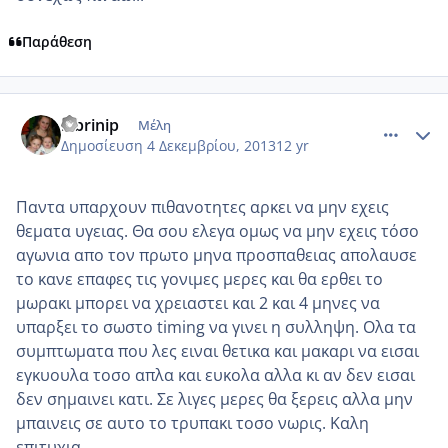
Παράθεση
comment_925502
Author stats
labrinip
Μέλη
Δημοσίευση
4 Δεκεμβρίου, 2013
12 yr
Παντα υπαρχουν πιθανοτητες αρκει να μην εχεις
θεματα υγειας. Θα σου ελεγα ομως να μην εχεις τόσο
αγωνια απο τον πρωτο μηνα προσπαθειας απολαυσε
το κανε επαφες τις γονιμες μερες και θα ερθει το
μωρακι μπορει να χρειαστει και 2 και 4 μηνες να
υπαρξει το σωστο timing να γινει η συλληψη. Ολα τα
συμπτωματα που λες ειναι θετικα και μακαρι να εισαι
εγκυουλα τοσο απλα και ευκολα αλλα κι αν δεν εισαι
δεν σημαινει κατι. Σε λιγες μερες θα ξερεις αλλα μην
μπαινεις σε αυτο το τρυπακι τοσο νωρις. Καλη
επιτυχια.