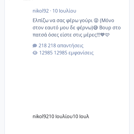
nikol92
·
10 Ιουλίου
Ελπίζω να σας φέρω γούρι 😜 (Μόνο
στον εαυτό μου δε φέρνω)😅 Βουρ στο
πατσά όσες είστε στις μέρες!!!💙🩷
218 απαντήσεις
12985 εμφανίσεις
nikol92
10 Ιουλίου
10 Ιουλ