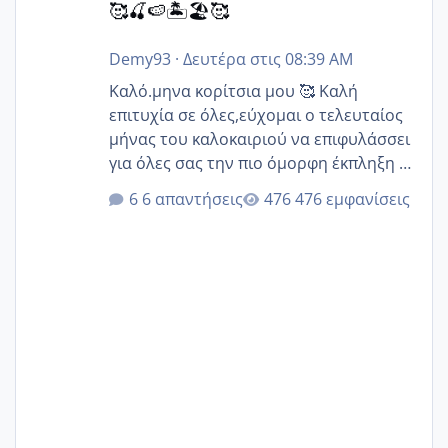
🥰🍒🍉🏝️🏖️🥰
Demy93
·
Δευτέρα στις 08:39 AM
Καλό.μηνα κορίτσια μου 🥰 Καλή
επιτυχία σε όλες,εύχομαι ο τελευταίος
μήνας του καλοκαιριού να επιφυλάσσει
για όλες σας την πιο όμορφη έκπληξη 🧿
@Elk @Melikara86 @Παρασκευαιδου
6 απαντήσεις
476 εμφανίσεις
@Zenia z @melitiniღ @Christi.D.
@flowerv @Riaa @Ngsofia