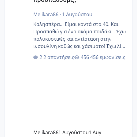
Melikara86
·
1 Αυγούστου
Καλησπέρα... Είμαι κοντά στα 40. Και.
Προσπαθώ για ένα ακόμα παιδάκι... Έχω
πολυκυστικές και αντίσταση στην
ινσουλίνη καθώς και χάσιμοτο! Έχω λίγα
κιλά παραπάνω και όσο κ αν προσπαθώ
2 απαντήσεις
456 εμφανίσεις
δεν χάνω εύκολα! Προσπαθώ για ακόμη
ένα παιδί εδώ και 1,5 χρόνο! Θέλετε να
γράψετε όσες κοπέλες είστε σε
παρόμοια φάση;; Αυτή την στιγμή έχω
δύο χαμένους κύκλους δεν έχω έρθει
περίοδο αυτό τον μήνα περίμενα 20 δεν
ήρθα απλά είδα λίγα ροζ έκανα υπέρηχο
την επομενη μέρα και το ενδομήτριό
ήταν 11,1 χιλιοστά πολύ κα
Melikara86
1 Αυγούστου
1 Αυγ