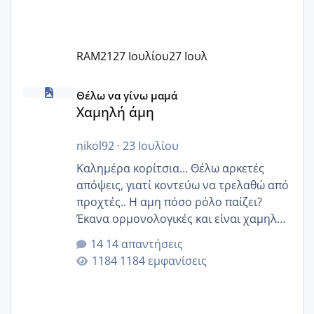
RAM21
27 Ιουλίου
27 Ιουλ
Χαμηλή άμη
Θέλω να γίνω μαμά
Χαμηλή άμη
nikol92
·
23 Ιουλίου
Καλημέρα κορίτσια... Θέλω αρκετές
απόψεις, γιατί κοντεύω να τρελαθώ από
προχτές.. Η αμη πόσο ρόλο παίζει?
Έκανα ορμονολογικές και είναι χαμηλή
για την ηλικία μου.. Είχα ήδη μια
14 απαντήσεις
εγκυμοσύνη, που έπρεπε να τερματιστεί
1184 εμφανίσεις
στην 27η εβδομάδα και προσπαθώ 7
μήνες ήδη και αρχίζω να αγχώνομαι με
το 1,18... Είμαι 33.. Κάποια που να έμεινε