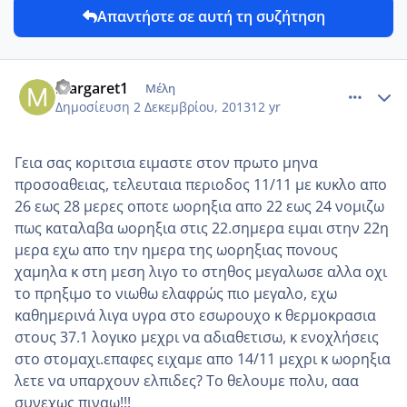
Απαντήστε σε αυτή τη συζήτηση
comment_925408
Author stats
margaret1
Μέλη
Δημοσίευση
2 Δεκεμβρίου, 2013
12 yr
Γεια σας κοριτσια ειμαστε στον πρωτο μηνα
προσοαθειας, τελευταια περιοδος 11/11 με κυκλο απο
26 εως 28 μερες οποτε ωορηξια απο 22 εως 24 νομιζω
πως καταλαβα ωορηξια στις 22.σημερα ειμαι στην 22η
μερα εχω απο την ημερα της ωορηξιας πονους
χαμηλα κ στη μεση λιγο το στηθος μεγαλωσε αλλα οχι
το πρηξιμο το νιωθω ελαφρώς πιο μεγαλο, εχω
καθημερινά λιγα υγρα στο εσωρουχο κ θερμοκρασια
στους 37.1 λογικο μεχρι να αδιαθετισω, κ ενοχλήσεις
στο στομαχι.επαφες ειχαμε απο 14/11 μεχρι κ ωορηξια
λετε να υπαρχουν ελπιδες? Το θελουμε πολυ, ααα
συνεχως πιναω!!!