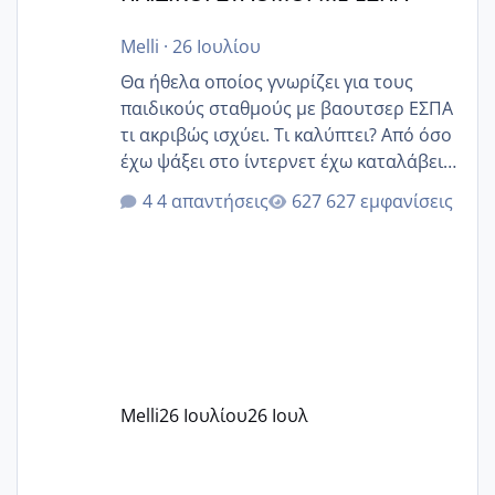
Melli
·
26 Ιουλίου
Θα ήθελα οποίος γνωρίζει για τους
παιδικούς σταθμούς με βαουτσερ ΕΣΠΑ
τι ακριβώς ισχύει. Τι καλύπτει? Από όσο
έχω ψάξει στο ίντερνετ έχω καταλάβει
ότι το βαουτσερ καλύπτει όλα τα
4 απαντήσεις
627 εμφανίσεις
δίδακτρα και τα τροφεια του ιδιωτικού
παιδικού σταθμού για όποιον το έχει
πάρει. Οι παιδικοί σταθμοί έχουν
υπογράψει σύμβαση με την ΕΕΤΑΑ ότι
δέχονται παιδιά με βαουτσερ και ότι
αυτό τα καλύπτει όλα εκτός από έξτρα
όπως σχολικό λεωφορείο κτλ. Είναι
παράνομο να χρεώνουν κάτι επιπλέον.
Melli
26 Ιουλίου
26 Ιουλ
Εγώ πήγα σε έναν ιδιωτικό παιδικό στ