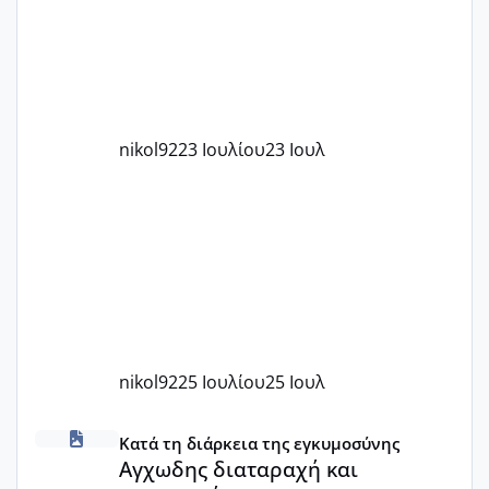
με χαμηλή άμη???
nikol92
23 Ιουλίου
23 Ιουλ
nikol92
25 Ιουλίου
25 Ιουλ
Αγχωδης διαταραχή και καισαρική
Κατά τη διάρκεια της εγκυμοσύνης
Αγχωδης διαταραχή και