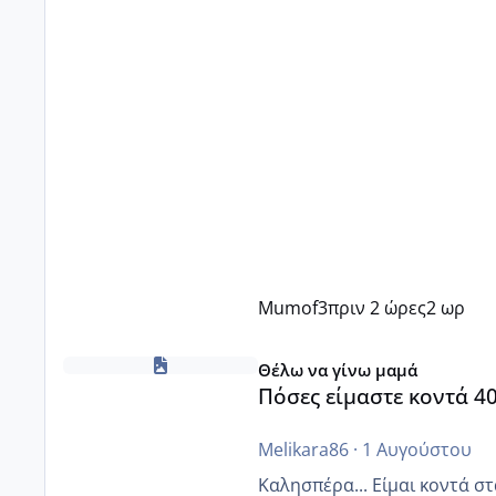
Mumof3
πριν 2 ώρες
2 ωρ
Πόσες είμαστε κοντά 40 και προσπαθούμε;;
Θέλω να γίνω μαμά
Πόσες είμαστε κοντά 4
Melikara86
·
1 Αυγούστου
Καλησπέρα... Είμαι κοντά στα 40. 