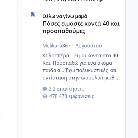
Πόσες είμαστε κοντά 40 και προσπαθούμε;;
Θέλω να γίνω μαμά
Πόσες είμαστε κοντά 40 και
προσπαθούμε;;
Melikara86
·
1 Αυγούστου
Καλησπέρα... Είμαι κοντά στα 40.
Και. Προσπαθώ για ένα ακόμα
παιδάκι... Έχω πολυκυστικές και
αντίσταση στην ινσουλίνη καθώς
και χάσιμοτο! Έχω λίγα κιλά
2 απαντήσεις
παραπάνω και όσο κ αν
478 εμφανίσεις
προσπαθώ δεν χάνω εύκολα!
Προσπαθώ για ακόμη ένα παιδί
εδώ και 1,5 χρόνο! Θέλετε να
ς
γράψετε όσες κοπέλες είστε σε
παρόμοια φάση;; Αυτή την
στιγμή έχω δύο χαμένους