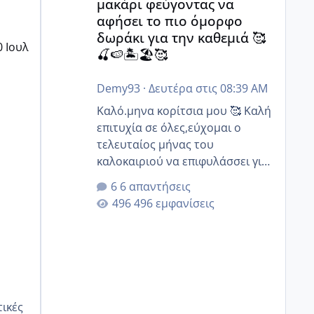
μακάρι φεύγοντας να
αφήσει το πιο όμορφο
δωράκι για την καθεμιά 🥰
0 Ιουλ
🍒🍉🏝️🏖️🥰
Demy93
·
Δευτέρα στις 08:39 AM
Καλό.μηνα κορίτσια μου 🥰 Καλή
επιτυχία σε όλες,εύχομαι ο
τελευταίος μήνας του
καλοκαιριού να επιφυλάσσει για
όλες σας την πιο όμορφη
6 απαντήσεις
έκπληξη 🧿 @Elk @Melikara86
496 εμφανίσεις
@Παρασκευαιδου @Zenia z
@melitiniღ @Christi.D. @flowerv
@Riaa @Ngsofia