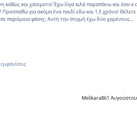
νη καθώς και χάσιμοτο! Έχω λίγα κιλά παραπάνω και όσο κ 
 να
 Αυτή την στιγμή έχω δύο χαμένους
οδο αυτό τον μήνα περίμενα 20 δεν ήρθα απλά είδα λίγα ρ
μέρα και το ενδομήτριό ήταν 11,1 χιλιοστά πολύ κα
 εμφανίσεις
Melikara86
1 Αυγούστου