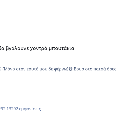
α
 θα βγάλουνε χοντρά μπουτάκια
😜 (Μόνο στον εαυτό μου δε φέρνω)😅 Βουρ στο πατσά όσε
13292 εμφανίσεις