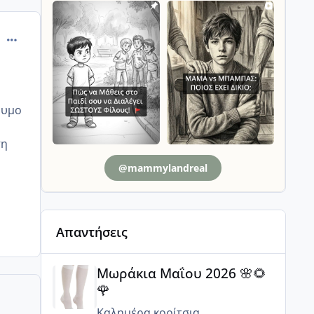
comment_925343
νυμο
ση
@mammylandreal
Απαντήσεις
Μωράκια Μαΐου 2026 🌸🌻🌹
Μωράκια Μαΐου 2026 🌸🌻
🌹
Καλημέρα κορίτσια