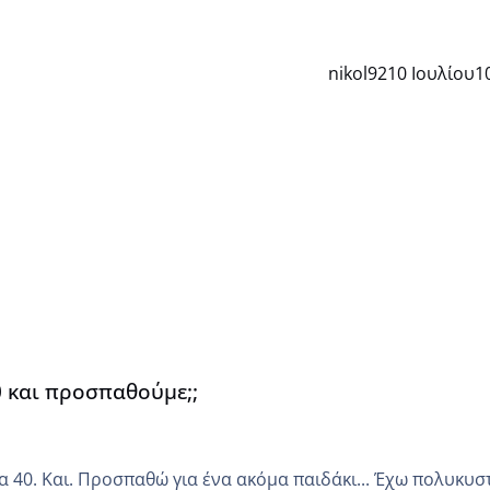
nikol92
10 Ιουλίου
1
0 και προσπαθούμε;;
Και. Προσπαθώ για ένα ακόμα παιδάκι... Έχω πολυκυστικές