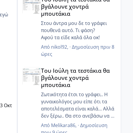
πήγα εχτές παράγγειλα και της
βγάλουνε χοντρά
τούρτες τα έχω κανονίσει όλα
μπουτάκια
περιμένουν πως και πως 😂
Στου άντρα μου δε το γράφει
πουθενά αυτό. Τι φάση?
Αφού τα είδε καλά όλα οκ!
Από
nikol92
, ·
Δημοσίευση
πριν 8
ώρες
Του Ιούλη τα τεστάκια θα βγάλουνε χοντρά μπουτά
Του Ιούλη τα τεστάκια θα
βγάλουνε χοντρά
μπουτάκια
Ζωτικότητα έτσι το γράφει.. Η
γυναικολόγος μου είπε ότι τα
3 Οκτ
αποτελέσματα είναι καλά... Αλλά
δεν ξέρω.. Θα στο ανεβάσω να το
δεις κ εσύ
Από
Melikara86
, ·
Δημοσίευση
πριν 9 ώρες