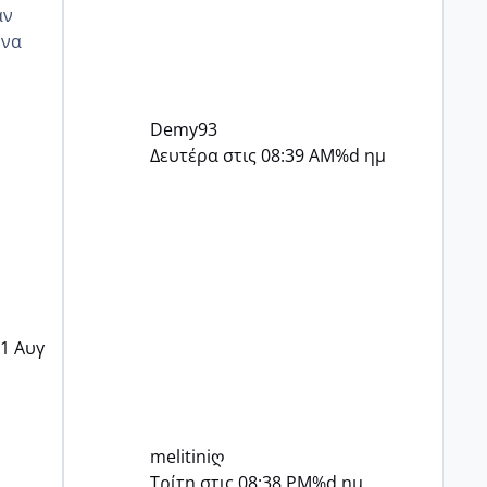
αν
οζ
Demy93
Δευτέρα στις 08:39 AM
%d ημ
1 Αυγ
melitiniღ
Τρίτη στις 08:38 PM
%d ημ