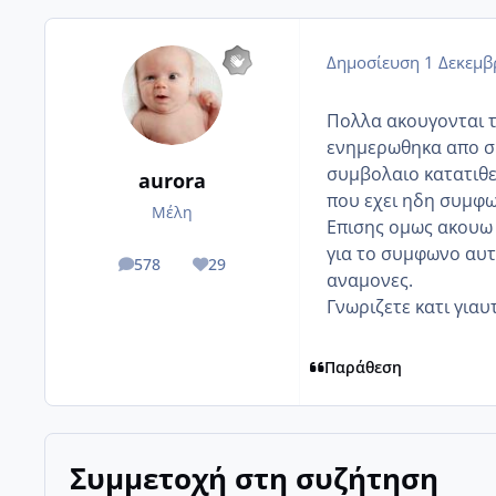
Δημοσίευση
1 Δεκεμβ
Πολλα ακουγονται τ
ενημερωθηκα απο σ
συμβολαιο κατατιθε
aurora
που εχει ηδη συμφω
Μέλη
Επισης ομως ακουω 
για το συμφωνο αυτο
578
29
posts
Reputation
αναμονες.
Γνωριζετε κατι γιαυ
Παράθεση
Συμμετοχή στη συζήτηση