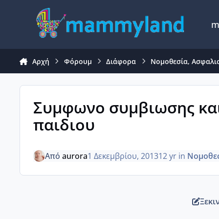
Μετάβαση σε περιεχόμενο
m
Αρχή
Φόρουμ
Διάφορα
Νομοθεσία, Ασφαλισ
Συμφωνο συμβιωσης κα
παιδιου
Από
aurora
1 Δεκεμβρίου, 2013
12 yr
in
Νομοθεσ
Ξεκι