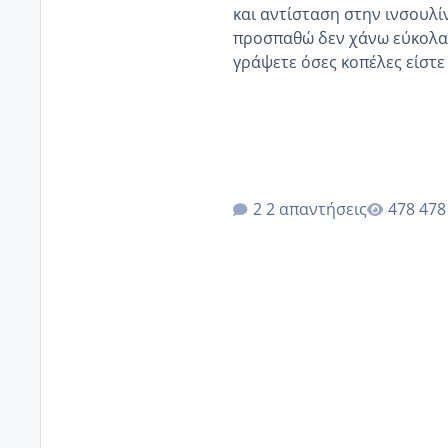
και αντίσταση στην ινσουλί
προσπαθώ δεν χάνω εύκολα! Προσπαθώ για ακόμη ένα παιδί εδώ και 1,5 χρόνο! Θέλετε
γράψετε όσες κοπέλες είστε σε παρόμοια φάση;;
κύκλους δεν έχω έρθει περί
έκανα υπέρηχο την επομενη 
2 απαντήσεις
478