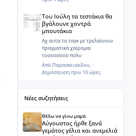
Του Ιούλη τα τεστάκια θα βγάλουνε χοντρά μπουτά
Του Ιούλη τα τεστάκια θα
βγάλουνε χοντρά
μπουτάκια
Αχ αυτα τα ταγκ με τρελαίνουν
πραγματικά χαίρομαι
τοοοοσοοο πολυ
Από
Παρασκευαιδου
, ·
Δημοσίευση
πριν 10 ώρες
ς
Νέες συζητήσεις
Αύγουστος ήρθε ξανά γεμάτος γέλια και ανεμελιά μ
Θέλω να γίνω μαμά
Αύγουστος ήρθε ξανά
γεμάτος γέλια και ανεμελιά