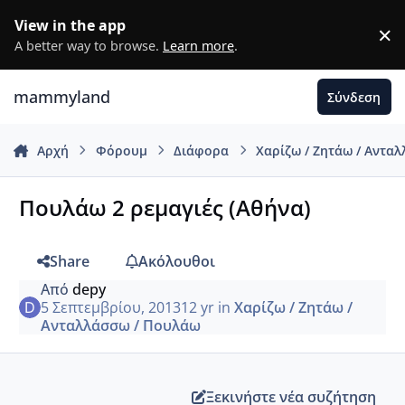
Μετάβαση σε περιεχόμενο
View in the app
×
D
A better way to browse.
Learn more
.
mammyland
Σύνδεση
Αρχή
Φόρουμ
Διάφορα
Χαρίζω / Ζητάω / Αντα
Πουλάω 2 ρεμαγιές (Αθήνα)
Share
Ακόλουθοι
Από
depy
5 Σεπτεμβρίου, 2013
12 yr
in
Χαρίζω / Ζητάω /
Ανταλλάσσω / Πουλάω
Ξεκινήστε νέα συζήτηση