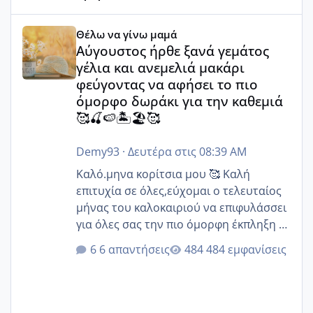
Αύγουστος ήρθε ξανά γεμάτος γέλια και ανεμελιά μακάρι 
Θέλω να γίνω μαμά
Αύγουστος ήρθε ξανά γεμάτος
γέλια και ανεμελιά μακάρι
φεύγοντας να αφήσει το πιο
όμορφο δωράκι για την καθεμιά
🥰🍒🍉🏝️🏖️🥰
Demy93
·
Δευτέρα στις 08:39 AM
Καλό.μηνα κορίτσια μου 🥰 Καλή
επιτυχία σε όλες,εύχομαι ο τελευταίος
μήνας του καλοκαιριού να επιφυλάσσει
για όλες σας την πιο όμορφη έκπληξη 🧿
@Elk @Melikara86 @Παρασκευαιδου
6 απαντήσεις
484 εμφανίσεις
@Zenia z @melitiniღ @Christi.D.
@flowerv @Riaa @Ngsofia