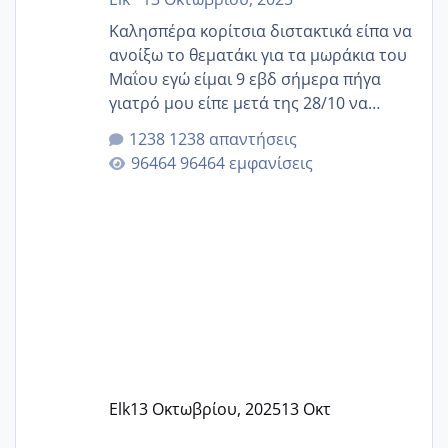
Καλησπέρα κορίτσια διστακτικά είπα να
ανοίξω το θεματάκι για τα μωράκια του
Μαΐου εγώ είμαι 9 εβδ σήμερα πήγα
γιατρό μου είπε μετά της 28/10 να
κλείσω ραντεβού για την αυχενική είναι
1238 απαντήσεις
καμιά άλλη κοπέλα να γεννάει Μάιο ;;
96464 εμφανίσεις
Elk
13 Οκτωβρίου, 2025
13 Οκτ