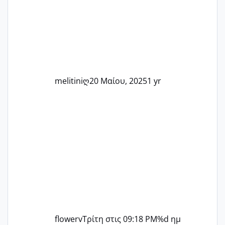
μπορούμε να στηρίξουμε η μία την
άλλη, να δώσουμε κουράγιο στις
δύσκολες στιγμές και να γιορτάσουμε
τις μικρές και μεγάλες νίκες. Είτε είστε
στο στάδιο της προετοιμασίας, είτε
ετοιμάζεστε
melitiniღ
20 Μαίου, 2025
1 yr
flowerv
Τρίτη στις 09:18 PM
%d ημ