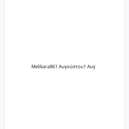
ένα παιδί εδώ και 1,5 χρόνο! Θέλετε να
γράψετε όσες κοπέλες είστε σε
παρόμοια φάση;; Αυτή την στιγμή έχω
δύο χαμένους κύκλους δεν έχω έρθει
περίοδο αυτό τον μήνα περίμενα 20 δεν
ήρθα απλά είδα λίγα ροζ έκανα υπέρηχο
την επομενη μέρα και το ενδομήτριό
ήταν 11,1 χιλιοστά πολύ κα
Melikara86
1 Αυγούστου
1 Αυγ