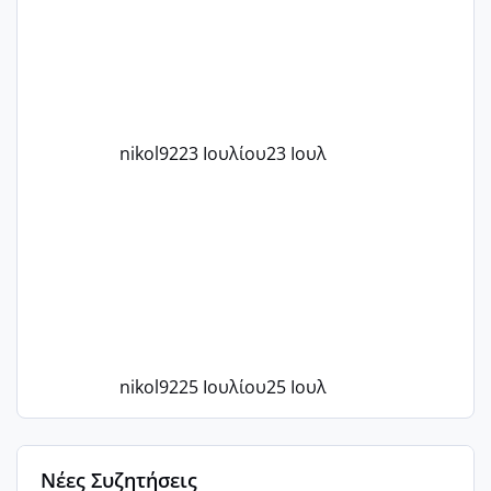
με χαμηλή άμη???
nikol92
23 Ιουλίου
23 Ιουλ
nikol92
25 Ιουλίου
25 Ιουλ
Νέες Συζητήσεις