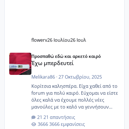
flowerv
26 Ιουλίου
26 Ιουλ
Έχω μπερδευτεί
Προσπαθώ εδώ και αρκετό καιρό
Έχω μπερδευτεί
Melikara86
·
27 Οκτωβρίου, 2025
Κορίτσια καλησπέρα. Είχα χαθεί από το
forum για πολύ καιρό. Εύχομαι να είστε
όλες καλά να έχουμε πολλές νέες
μανούλες με το καλό να γεννήσουν
αυτές που ήδη περιμένουν. Να πάρουν
21 απαντήσεις
γερα μωράκια στην αγκαλίτσα τους
3666 εμφανίσεις
🙏🏼🙏🏼 Ας πάμε λοιπόν στο θέμα μου.