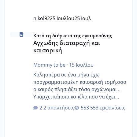
nikol92
25 Ιουλίου
25 Ιουλ
Αγχωδης διαταραχή και καισαρική
Κατά τη διάρκεια της εγκυμοσύνης
Αγχωδης διαταραχή και
καισαρική
Mommy to be
·
15 Ιουλίου
Καλησπέρα σε ένα μήνα έχω
προγραμματισμένη καισαρική τομή.οσο
ο καιρός πλησιάζει τόσο αγχώνομαι ..
Υπάρχει κάποια κοπέλα που να έχει
παρόμοιο ιστορικό να μας πει την
2 απαντήσεις
553 εμφανίσεις
εμπειρία της;Να σημειώσω είναι η
δεύτερη εγκυμοσύνη μου και καισαρική
στην πρώτη είχα κάνει ολική νάρκωση
..βέβαια δεν είχα κανένα άγχος και