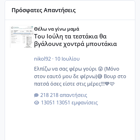
Πρόσφατες Απαντήσεις
Του Ιούλη τα τεστάκια θα βγάλουνε χοντρά μπουτάκια
Θέλω να γίνω μαμά
Του Ιούλη τα τεστάκια θα
βγάλουνε χοντρά μπουτάκια
nikol92
·
10 Ιουλίου
Ελπίζω να σας φέρω γούρι 😜 (Μόνο
στον εαυτό μου δε φέρνω)😅 Βουρ στο
πατσά όσες είστε στις μέρες!!!💙🩷
218 απαντήσεις
13051 εμφανίσεις