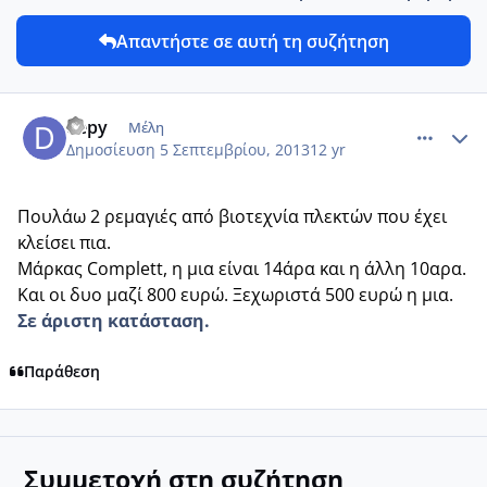
Απαντήστε σε αυτή τη συζήτηση
comment_920737
Author stats
depy
Μέλη
Δημοσίευση
5 Σεπτεμβρίου, 2013
12 yr
Πουλάω 2 ρεμαγιές από βιοτεχνία πλεκτών που έχει
κλείσει πια.
Μάρκας Complett, η μια είναι 14άρα και η άλλη 10αρα.
Και οι δυο μαζί 800 ευρώ. Ξεχωριστά 500 ευρώ η μια.
Σε άριστη κατάσταση.
Παράθεση
Συμμετοχή στη συζήτηση