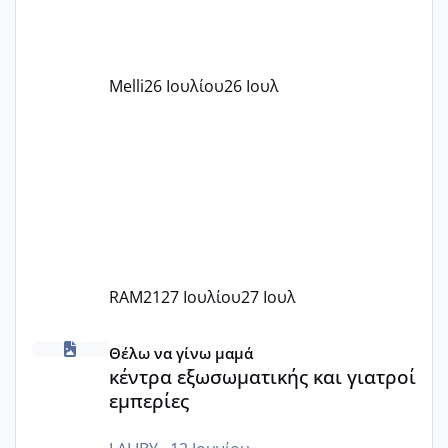
αυτό τα καλύπτει όλα εκτός από έξτρα
όπως σχολικό λεωφορείο κτλ. Είναι
παράνομο να χρεώνουν κάτι επιπλέον.
Melli
26 Ιουλίου
26 Ιουλ
Εγώ πήγα σε έναν ιδιωτικό παιδικό στ
RAM21
27 Ιουλίου
27 Ιουλ
κέντρα εξωσωματικής και γιατροί εμπερίες
Θέλω να γίνω μαμά
κέντρα εξωσωματικής και γιατροί
εμπερίες