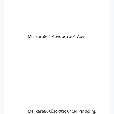
δύο χαμένους κύκλους δεν έχω έρθει
περίοδο αυτό τον μήνα περίμενα 20 δεν
ήρθα απλά είδα λίγα ροζ έκανα υπέρηχο
την επομενη μέρα και το ενδομήτριό
ήταν 11,1 χιλιοστά πολύ κα
Melikara86
1 Αυγούστου
1 Αυγ
Melikara86
Χθες στις 04:34 PM
%d ημ