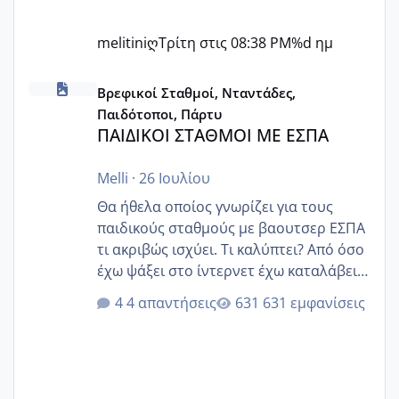
melitiniღ
Τρίτη στις 08:38 PM
%d ημ
ΠΑΙΔΙΚΟΙ ΣΤΑΘΜΟΙ ΜΕ ΕΣΠΑ
Βρεφικοί Σταθμοί, Νταντάδες,
Παιδότοποι, Πάρτυ
ΠΑΙΔΙΚΟΙ ΣΤΑΘΜΟΙ ΜΕ ΕΣΠΑ
Melli
·
26 Ιουλίου
Θα ήθελα οποίος γνωρίζει για τους
παιδικούς σταθμούς με βαουτσερ ΕΣΠΑ
τι ακριβώς ισχύει. Τι καλύπτει? Από όσο
έχω ψάξει στο ίντερνετ έχω καταλάβει
ότι το βαουτσερ καλύπτει όλα τα
4 απαντήσεις
631 εμφανίσεις
δίδακτρα και τα τροφεια του ιδιωτικού
παιδικού σταθμού για όποιον το έχει
πάρει. Οι παιδικοί σταθμοί έχουν
υπογράψει σύμβαση με την ΕΕΤΑΑ ότι
δέχονται παιδιά με βαουτσερ και ότι