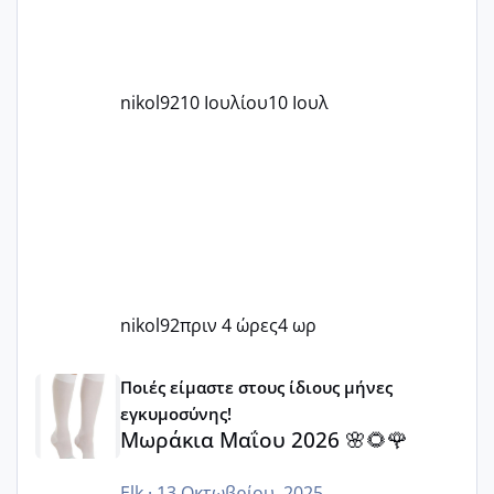
nikol92
10 Ιουλίου
10 Ιουλ
nikol92
πριν 4 ώρες
4 ωρ
Μωράκια Μαΐου 2026 🌸🌻🌹
Ποιές είμαστε στους ίδιους μήνες
εγκυμοσύνης!
Μωράκια Μαΐου 2026 🌸🌻🌹
Elk
·
13 Οκτωβρίου, 2025