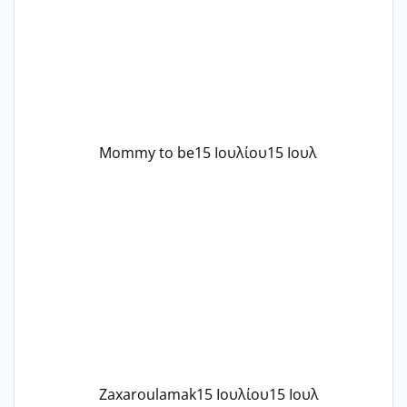
στρες ήταν επιλογή για ιατρικούς
λόγους της δεδομένης στιγμής.
Mommy to be
15 Ιουλίου
15 Ιουλ
Zaxaroulamak
15 Ιουλίου
15 Ιουλ