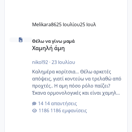
Melikara86
25 Ιουλίου
25 Ιουλ
Χαμηλή άμη
Θέλω να γίνω μαμά
Χαμηλή άμη
nikol92
·
23 Ιουλίου
Καλημέρα κορίτσια... Θέλω αρκετές
απόψεις, γιατί κοντεύω να τρελαθώ από
προχτές.. Η αμη πόσο ρόλο παίζει?
Έκανα ορμονολογικές και είναι χαμηλή
για την ηλικία μου.. Είχα ήδη μια
14 απαντήσεις
εγκυμοσύνη, που έπρεπε να τερματιστεί
1186 εμφανίσεις
στην 27η εβδομάδα και προσπαθώ 7
μήνες ήδη και αρχίζω να αγχώνομαι με
το 1,18... Είμαι 33.. Κάποια που να έμεινε