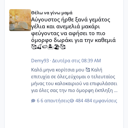
Αύγουστος ήρθε ξανά γεμάτος γέλια και ανεμελιά μακάρι 
Θέλω να γίνω μαμά
Αύγουστος ήρθε ξανά γεμάτος
γέλια και ανεμελιά μακάρι
φεύγοντας να αφήσει το πιο
όμορφο δωράκι για την καθεμιά
🥰🍒🍉🏝️🏖️🥰
Demy93
·
Δευτέρα στις 08:39 AM
Καλό.μηνα κορίτσια μου 🥰 Καλή
επιτυχία σε όλες,εύχομαι ο τελευταίος
μήνας του καλοκαιριού να επιφυλάσσει
για όλες σας την πιο όμορφη έκπληξη 🧿
@Elk @Melikara86 @Παρασκευαιδου
6 απαντήσεις
484 εμφανίσεις
@Zenia z @melitiniღ @Christi.D.
@flowerv @Riaa @Ngsofia