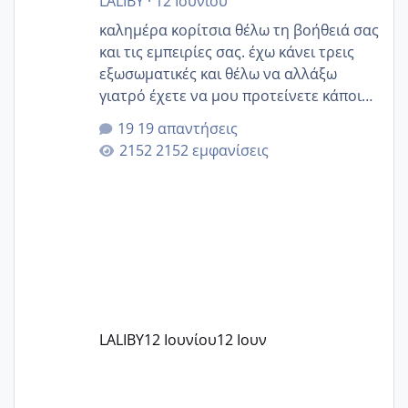
LALIBY
·
12 Ιουνίου
καλημέρα κορίτσια θέλω τη βοήθειά σας
και τις εμπειρίες σας. έχω κάνει τρεις
εξωσωματικές και θέλω να αλλάξω
γιατρό έχετε να μου προτείνετε κάποιον
που μείνατε ευχαριστημένες και είχατε
19 απαντήσεις
επιιτυχία? έκανα στο υγεία με τον
2152 εμφανίσεις
ζερβομανωλάκη (δεν το εψαξε καθόλου
το θέμα δεν μου άρεσε καθο΄λου) και
στο γένεσις με τον πάντο
LALIBY
12 Ιουνίου
12 Ιουν