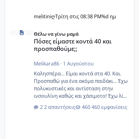
melitiniღ
Τρίτη στις 08:38 PM
%d ημ
Πόσες είμαστε κοντά 40 και προσπαθούμε;;
Θέλω να γίνω μαμά
Πόσες είμαστε κοντά 40 και
προσπαθούμε;;
Melikara86
·
1 Αυγούστου
Καλησπέρα... Είμαι κοντά στα 40. Και.
Προσπαθώ για ένα ακόμα παιδάκι... Έχω
πολυκυστικές και αντίσταση στην
ινσουλίνη καθώς και χάσιμοτο! Έχω λίγα
κιλά παραπάνω και όσο κ αν προσπαθώ
2 απαντήσεις
460 εμφανίσεις
δεν χάνω εύκολα! Προσπαθώ για ακόμη
ένα παιδί εδώ και 1,5 χρόνο! Θέλετε να
γράψετε όσες κοπέλες είστε σε
παρόμοια φάση;; Αυτή την στιγμή έχω