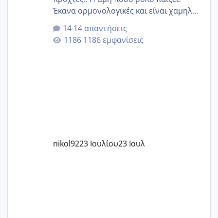
Έκανα ορμονολογικές και είναι χαμηλή
για την ηλικία μου.. Είχα ήδη μια
14 απαντήσεις
εγκυμοσύνη, που έπρεπε να τερματιστεί
1186 εμφανίσεις
στην 27η εβδομάδα και προσπαθώ 7
μήνες ήδη και αρχίζω να αγχώνομαι με
το 1,18... Είμαι 33.. Κάποια που να έμεινε
με χαμηλή άμη???
nikol92
23 Ιουλίου
23 Ιουλ