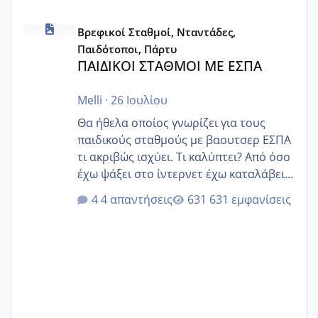
ΠΑΙΔΙΚΟΙ ΣΤΑΘΜΟΙ ΜΕ ΕΣΠΑ
Βρεφικοί Σταθμοί, Νταντάδες,
Παιδότοποι, Πάρτυ
ΠΑΙΔΙΚΟΙ ΣΤΑΘΜΟΙ ΜΕ ΕΣΠΑ
Melli
·
26 Ιουλίου
Θα ήθελα οποίος γνωρίζει για τους
παιδικούς σταθμούς με βαουτσερ ΕΣΠΑ
τι ακριβώς ισχύει. Τι καλύπτει? Από όσο
έχω ψάξει στο ίντερνετ έχω καταλάβει
ότι το βαουτσερ καλύπτει όλα τα
4 απαντήσεις
631 εμφανίσεις
δίδακτρα και τα τροφεια του ιδιωτικού
παιδικού σταθμού για όποιον το έχει
πάρει. Οι παιδικοί σταθμοί έχουν
υπογράψει σύμβαση με την ΕΕΤΑΑ ότι
δέχονται παιδιά με βαουτσερ και ότι
αυτό τα καλύπτει όλα εκτός από έξτρα
όπως σχολικό λεωφορείο κτλ. Είναι