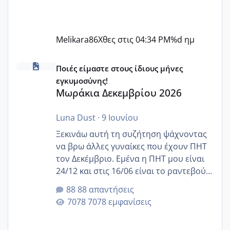
Melikara86
Χθες στις 04:34 PM
%d ημ
Μωράκια Δεκεμβρίου 2026
Ποιές είμαστε στους ίδιους μήνες
εγκυμοσύνης!
Μωράκια Δεκεμβρίου 2026
Luna Dust
·
9 Ιουνίου
Ξεκινάω αυτή τη συζήτηση ψάχνοντας
να βρω άλλες γυναίκες που έχουν ΠΗΤ
τον Δεκέμβριο. Εμένα η ΠΗΤ μου είναι
24/12 και στις 16/06 είναι το ραντεβού
της αυχενικής διαφάνειας. Έχω αρκετό
88 απαντήσεις
άγχος και οι μέρες δεν φαίνεται να
7078 εμφανίσεις
περνάνε με τίποτα.