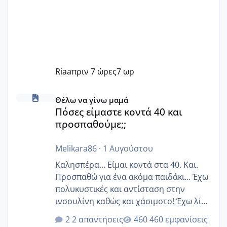
Riaa
πριν 7 ώρες
7 ωρ
Πόσες είμαστε κοντά 40 και προσπαθούμε;;
Θέλω να γίνω μαμά
Πόσες είμαστε κοντά 40 και
προσπαθούμε;;
Melikara86
·
1 Αυγούστου
Καλησπέρα... Είμαι κοντά στα 40. Και.
Προσπαθώ για ένα ακόμα παιδάκι... Έχω
πολυκυστικές και αντίσταση στην
ινσουλίνη καθώς και χάσιμοτο! Έχω λίγα
κιλά παραπάνω και όσο κ αν προσπαθώ
2 απαντήσεις
460 εμφανίσεις
δεν χάνω εύκολα! Προσπαθώ για ακόμη