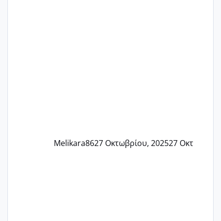
Τελευταία περίοδο 25 σεπτεμβρίου
Εδώ και τέσσερις πέντε μέρες νιώθω
αρρωστη δεν έχω κουράγιο για τίποτα
πονάει πολύ το στήθος μου και τα δύο
και βάζω θερμόμετρο και έχω συνεχώς
37 με 37, 3 Έτσι λοιπόν είπα να κάνω
ένα τεστ την παρασ
Melikara86
27 Οκτωβρίου, 2025
27 Οκτ