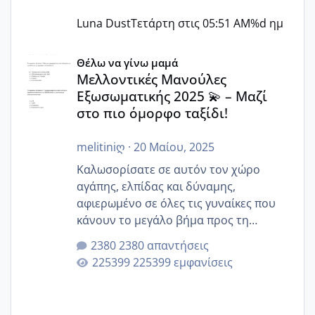
Luna Dust
Τετάρτη στις 05:51 AM
%d ημ
Μελλοντικές Μανούλες Εξωσωματικής 2025 💫 – Μαζί στο
Θέλω να γίνω μαμά
Μελλοντικές Μανούλες
Εξωσωματικής 2025 💫 – Μαζί
στο πιο όμορφο ταξίδι!
melitiniღ
·
20 Μαίου, 2025
Καλωσορίσατε σε αυτόν τον χώρο
αγάπης, ελπίδας και δύναμης,
αφιερωμένο σε όλες τις γυναίκες που
κάνουν το μεγάλο βήμα προς τη
μητρότητα μέσω εξωσωματικής το 2025.
2380 απαντήσεις
Εδώ θα μοιραστούμε αγωνίες, χαρές,
225399 εμφανίσεις
εμπειρίες και κάθε μικρή ή μεγάλη
στιγμή αυτού του ξεχωριστού ταξιδιού.
Καμία δεν είναι μόνη – όλες μαζί