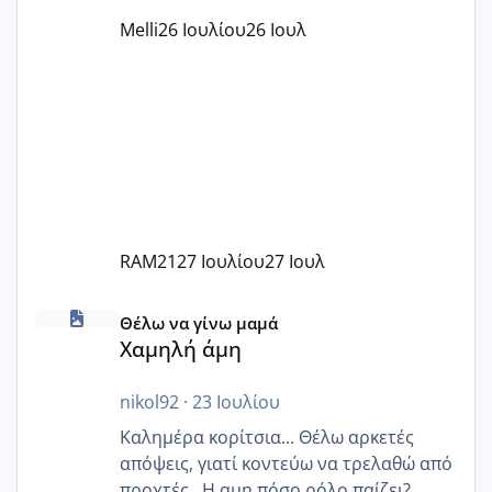
παράνομο να χρεώνουν κάτι επιπλέον.
Melli
26 Ιουλίου
26 Ιουλ
Εγώ πήγα σε έναν ιδιωτικό παιδικό στ
RAM21
27 Ιουλίου
27 Ιουλ
Χαμηλή άμη
Θέλω να γίνω μαμά
Χαμηλή άμη
nikol92
·
23 Ιουλίου
Καλημέρα κορίτσια... Θέλω αρκετές
απόψεις, γιατί κοντεύω να τρελαθώ από
προχτές.. Η αμη πόσο ρόλο παίζει?