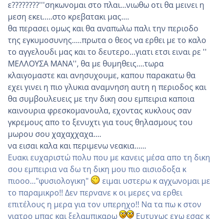
ε????????'''σηκωνομαι στο πλαι...νιωθω οτι θα μεινει η
μεση εκει.....στο κρεβατακι μας....
θα περασει ομως και θα αναπωλω παλι την περιοδο
της εγκυμοσυνης.....πρωτα ο θεος να ερθει με το καλο
το αγγελουδι μας και το δευτερο...γιατι ετσι ειναι ρε ''
ΜΕΛΛΟΥΣΑ ΜΑΝΑ'', θα με θυμηθεις....τωρα
κλαιγομαστε και ανησυχουμε, καπου παρακατω θα
εχει γινει η πιο γλυκια αναμνηση αυτη η περιοδος και
θα συμβουλευεις με την δικη σου εμπειρια καποια
καινουρια φρεσκομανουλα, εχοντας κυκλους σαν
γκρεμους απο το ξενυχτι για τους θηλασμους του
μωρου σου χαχαχχαχα....
να εισαι καλα και περιμενω νεακια......
Ευακι ευχαριστώ πολυ που με κανεις μέσα απο τη δικη
σου εμπειρια να δω τη δικη μου πιο αισιοδοξα κ
πιοοο..."φυσιολογικη"
ειμαι υστερω κ αγχωνομαι με
το παραμικρο!! Δεν περνανε κ οι μερες να ερθει
επιτέλους η μερα για τον υπερηχο!! Να τα πω κ στον
γιατρο μπας και ξελαμπικαρω
Ευτυχως εχω εσας κ