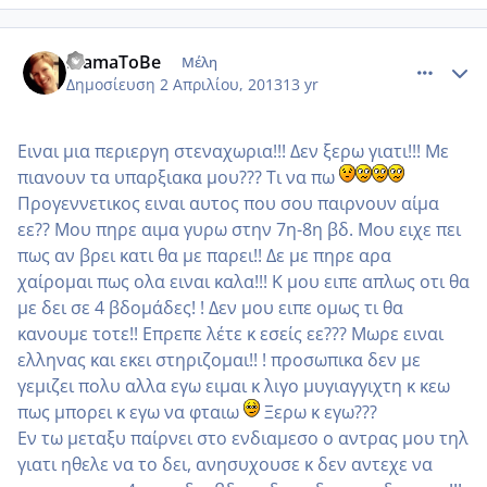
comment_910416
Author stats
MamaToBe
Μέλη
Δημοσίευση
2 Απριλίου, 2013
13 yr
Ειναι μια περιεργη στεναχωρια!!! Δεν ξερω γιατι!!! Με
πιανουν τα υπαρξιακα μου??? Τι να πω
Προγεννετικος ειναι αυτος που σου παιρνουν αίμα
εε?? Μου πηρε αιμα γυρω στην 7η-8η βδ. Μου ειχε πει
πως αν βρει κατι θα με παρει!! Δε με πηρε αρα
χαίρομαι πως ολα ειναι καλα!!! Κ μου ειπε απλως οτι θα
με δει σε 4 βδομάδες! ! Δεν μου ειπε ομως τι θα
κανουμε τοτε!! Επρεπε λέτε κ εσείς εε??? Μωρε ειναι
ελληνας και εκει στηριζομαι!! ! προσωπικα δεν με
γεμιζει πολυ αλλα εγω ειμαι κ λιγο μυγιαγγιχτη κ κεω
πως μπορει κ εγω να φταιω
Ξερω κ εγω???
Εν τω μεταξυ παίρνει στο ενδιαμεσο ο αντρας μου τηλ
γιατι ηθελε να το δει, ανησυχουσε κ δεν αντεχε να