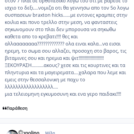
στον 7 πλαι σε ορθοπεδικο λογω του οτι με βαρεσε το
ισχιο το δεξι....νομιζα οτι θα γεννησω απο τον 5ο λογω
συσπασεων braxton hicks......με εντονες κραμπες στην
κοιλια και πονο τρελλο στην μεση, να φανταστεις
σηκωνομουν στο πλαι δεν μπορουσα να σηκωθω
καθετα απο το κρεβατι!!!! θες και
αλλαααααααα????????????? ολα ειναι καλα...να εισαι
ηρεμη, το σωμα σου αλλαζει, προσοχη στο βαρος, τις
βιταμινες σου και ηρεμια και ψιτ!!!!!!!!!!!!!!!!!!!!!
ΞΕΚΟΥΡΑΣΗ..........ακους? χεσε και τις κουρτινες και τα
πληντυρια και τα μαγειρεματα....χαλαρα που λεμε και
εμεις στην θεσσαλονικη με παχυ το
λλλλλλλλλλλλλλλλλλ....
μια τελειομηνη εγκυμοσυνη και ενα γερο παιδακι!!!!
Παράθεση
comment_909939
Author stats
jannolino
Μέλη