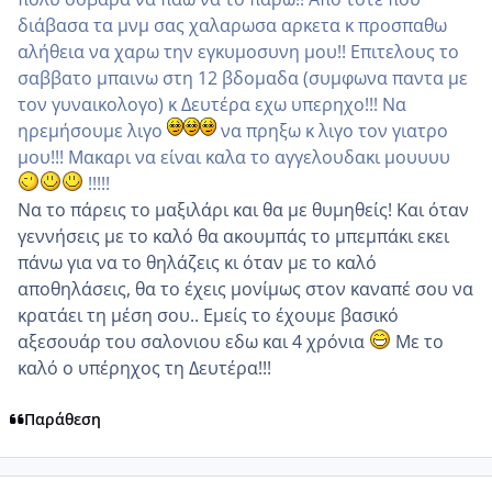
διάβασα τα μνμ σας χαλαρωσα αρκετα κ προσπαθω
αλήθεια να χαρω την εγκυμοσυνη μου!! Επιτελους το
σαββατο μπαινω στη 12 βδομαδα (συμφωνα παντα με
τον γυναικολογο) κ Δευτέρα εχω υπερηχο!!! Να
ηρεμήσουμε λιγο
να πρηξω κ λιγο τον γιατρο
μου!!! Μακαρι να είναι καλα το αγγελουδακι μουυυυ
!!!!!
Να το πάρεις το μαξιλάρι και θα με θυμηθείς! Και όταν
γεννήσεις με το καλό θα ακουμπάς το μπεμπάκι εκει
πάνω για να το θηλάζεις κι όταν με το καλό
αποθηλάσεις, θα το έχεις μονίμως στον καναπέ σου να
κρατάει τη μέση σου.. Εμείς το έχουμε βασικό
αξεσουάρ του σαλονιου εδω και 4 χρόνια
Με το
καλό ο υπέρηχος τη Δευτέρα!!!
Παράθεση
comment_910350
Author stats