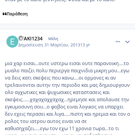
Παράθεση
comment_910129
Author stats
EYAKI1234
Μέλη
Δημοσίευση
31 Μαρτίου, 2013
13 yr
μια χαρ εισαι...ουτε υστερω εισαι ουτε παρανοικη....το
μυαλο παιζει πολυ περιεργα παιχνιδια μικρη μου...εγω
να δεις κατι σκεψεις που κανω....οι ορμονες κι αν
τρελαινονται αυτην την περιοδο και μας δημιουργουν
ολο αγχωτικες και ψυχωσικες καταστασεις και
σκεψεις......χαχαχαχχαχαχ...ηρεμησε και απολαυσε την
εγκυμοσυνη σου...ο φοβος ειναι λογικος να υπαρχει
δεν εχεις περασει και λιγα.....πιστη και ηρεμια και τον ο
ρολος του ιατρου αυτος ειναι να σε
καθυσηχαζει.....εγω τον εχω 11 χρονια τωρα...το τι