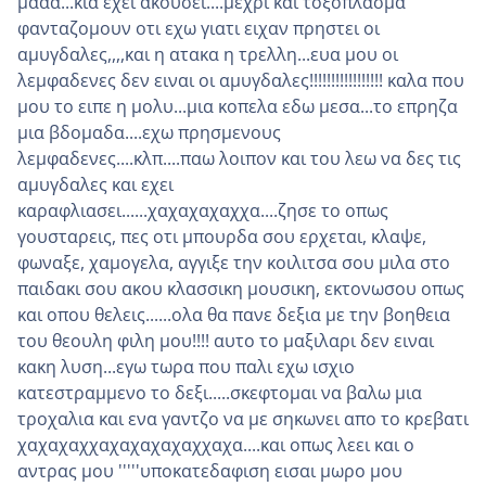
μααα...κια εχει ακουσει....μεχρι και τοξοπλασμα
φανταζομουν οτι εχω γιατι ειχαν πρηστει οι
αμυγδαλες,,,,και η ατακα η τρελλη...ευα μου οι
λεμφαδενες δεν ειναι οι αμυγδαλες!!!!!!!!!!!!!!!!! καλα που
μου το ειπε η μολυ...μια κοπελα εδω μεσα...το επρηζα
μια βδομαδα....εχω πρησμενους
λεμφαδενες....κλπ....παω λοιπον και του λεω να δες τις
αμυγδαλες και εχει
καραφλιασει......χαχαχαχαχχα....ζησε το οπως
γουσταρεις, πες οτι μπουρδα σου ερχεται, κλαψε,
φωναξε, χαμογελα, αγγιξε την κοιλιτσα σου μιλα στο
παιδακι σου ακου κλασσικη μουσικη, εκτονωσου οπως
και οπου θελεις......ολα θα πανε δεξια με την βοηθεια
του θεουλη φιλη μου!!!! αυτο το μαξιλαρι δεν ειναι
κακη λυση...εγω τωρα που παλι εχω ισχιο
κατεστραμμενο το δεξι.....σκεφτομαι να βαλω μια
τροχαλια και ενα γαντζο να με σηκωνει απο το κρεβατι
χαχαχαχχαχαχαχαχαχχαχα....και οπως λεει και ο
αντρας μου '''''υποκατεδαφιση εισαι μωρο μου