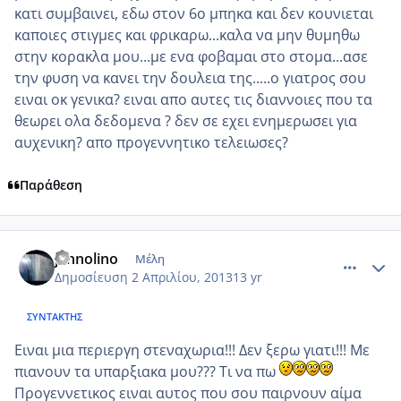
κατι συμβαινει, εδω στον 6ο μπηκα και δεν κουνιεται
καποιες στιγμες και φρικαρω...καλα να μην θυμηθω
στην κορακλα μου...με ενα φοβαμαι στο στομα...ασε
την φυση να κανει την δουλεια της.....ο γιατρος σου
ειναι οκ γενικα? ειναι απο αυτες τις διαννοιες που τα
θεωρει ολα δεδομενα ? δεν σε εχει ενημερωσει για
αυχενικη? απο προγεννητικο τελειωσες?
Παράθεση
comment_910411
Author stats
jannolino
Μέλη
Δημοσίευση
2 Απριλίου, 2013
13 yr
ΣΥΝΤΆΚΤΗΣ
Ειναι μια περιεργη στεναχωρια!!! Δεν ξερω γιατι!!! Με
πιανουν τα υπαρξιακα μου??? Τι να πω
Προγεννετικος ειναι αυτος που σου παιρνουν αίμα