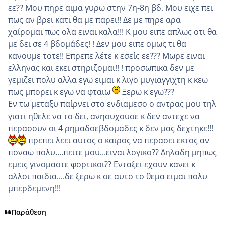
εε?? Μου πηρε αιμα γυρω στην 7η-8η βδ. Μου ειχε πει
πως αν βρει κατι θα με παρει!! Δε με πηρε αρα
χαίρομαι πως ολα ειναι καλα!!! Κ μου ειπε απλως οτι θα
με δει σε 4 βδομάδες! ! Δεν μου ειπε ομως τι θα
κανουμε τοτε!! Επρεπε λέτε κ εσείς εε??? Μωρε ειναι
ελληνας και εκει στηριζομαι!! ! προσωπικα δεν με
γεμιζει πολυ αλλα εγω ειμαι κ λιγο μυγιαγγιχτη κ κεω
πως μπορει κ εγω να φταιω
Ξερω κ εγω???
Εν τω μεταξυ παίρνει στο ενδιαμεσο ο αντρας μου τηλ
γιατι ηθελε να το δει, ανησυχουσε κ δεν αντεχε να
περασουν οι 4 ρημαδοεβδομαδες κ δεν μας δεχτηκε!!!
πρεπει λεει αυτος ο καιρος να περασει εκτος αν
ποναω πολυ....πειτε μου...ειναι λογικο?? Δηλαδη μηπως
εμεις γινομαστε φορτικοι?? Ενταξει εχουν κανει κ
αλλοι παιδια....δε ξερω κ σε αυτο το θεμα ειμαι πολυ
μπερδεμενη!!!
Παράθεση