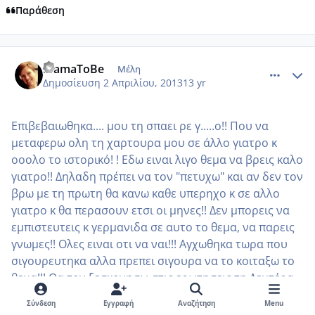
Παράθεση
comment_910430
Author stats
MamaToBe
Μέλη
Δημοσίευση
2 Απριλίου, 2013
13 yr
Επιβεβαιωθηκα.... μου τη σπαει ρε γ.....ο!! Που να
μεταφερω ολη τη χαρτουρα μου σε άλλο γιατρο κ
οοολο το ιστορικό! ! Εδω ειναι λιγο θεμα να βρεις καλο
γιατρο!! Δηλαδη πρέπει να τον "πετυχω" και αν δεν τον
βρω με τη πρωτη θα κανω καθε υπερηχο κ σε αλλο
γιατρο κ θα περασουν ετσι οι μηνες!! Δεν μπορεις να
εμπιστευτεις κ γερμανιδα σε αυτο το θεμα, να παρεις
γνωμες!! Ολες ειναι οτι να ναι!!! Αγχωθηκα τωρα που
σιγουρευτηκα αλλα πρεπει σιγουρα να το κοιταξω το
θεμα!!! Θα τον ξεσκονησω στις ερωτησεις τη Δευτέρα
αφου δε μου τα λεει μονος του!!! Ειναι ασχημο να
Σύνδεση
Εγγραφή
Αναζήτηση
Menu
πηγαινεις με τετοια ανασφαλεια στον γιατρό σου κ να