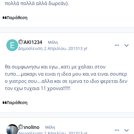
πολλά πολλά αλλά δωρεάν).
Παράθεση
comment_910426
Author stats
EYAKI1234
Μέλη
Δημοσίευση
2 Απριλίου, 2013
13 yr
θα συμφωνησω και εγω...κατι με χαλαει στον
τυπο....μακαρι να ειναι η ιδεα μου και να ειναι σουπερ
ο γιατρος σου....αλλα και σε εμενα το ιδιο φερεται δεν
τον εχω τυχαια 11 χρονια!!!!!!
Παράθεση
comment_910429
Author stats
jannolino
Μέλη
Δημοσίευση
2 Απριλίου, 2013
13 yr