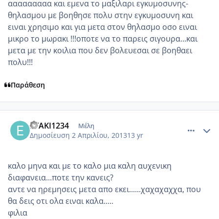
ααααααααα και εμενα το μαξιλαρι εγκυμοσυνης-
θηλασμου με βοηθησε πολυ στην εγκυμοσυνη και
ειναι χρησιμο και για μετα στον θηλασμο οσο ειναι
μικρο το μωρακι !!!οποτε να το παρεις σιγουρα...και
μετα με την κοιλια που δεν βολευεσαι σε βοηθαει
πολυ!!!
Παράθεση
comment_910362
Author stats
EYAKI1234
Μέλη
Δημοσίευση
2 Απριλίου, 2013
13 yr
καλο μηνα και με το καλο μια καλη αυχενικη
διαφανεια...ποτε την κανεις?
αντε να ηρεμησεις μετα απο εκει......χαχαχαχχα, που
θα δεις οτι ολα ειναι καλα.....
φιλια