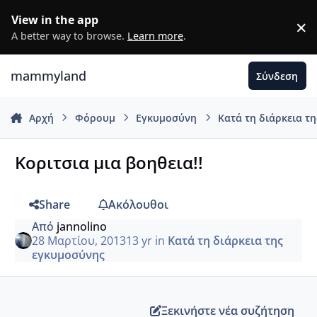
Μετάβαση σε περιεχόμενο
View in the app
×
D
A better way to browse.
Learn more
.
mammyland
Σύνδεση
Αρχή
Φόρουμ
Εγκυμοσύνη
Κατά τη διάρκεια τ
Κοριτσια μια βοηθεια!!
Share
Ακόλουθοι
Από
jannolino
28 Μαρτίου, 2013
13 yr
in
Κατά τη διάρκεια της
εγκυμοσύνης
Ξεκινήστε νέα συζήτηση