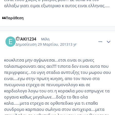
αλλαξω γιατι ειμαι εξωτερικο κ αυτος ειναι ελληνας.....
Παράθεση
comment_909933
Author stats
EYAKI1234
Μέλη
Δημοσίευση
29 Μαρτίου, 2013
13 yr
κουκλιτσα μην αγψωνεσαι...ετσι ειναι οι μανες
ταλαιπωρουνατι αεις αει!!!! τιποτα δεν ειναι αυτα που
περιγρφαεις...τα υγιη σταδια ανπτυξης του μωρου σου
ειναι....εγω στην πρωτη κυηση, απο τον πονο στα
πνευμονια ετρεχα σε πενυομονολογο και σε
καρδιολογο λογω του οτι η κορακλα μου εσπρωχνε τα
οργανα καθως μεγαλωνε....δοξα το θεο ολα
καλα......μετα ετρεχα σε ορθοπεδικο για τι επαθα
συνδρομο καρπιαου σωληνα στον αντιχειρα....μετα