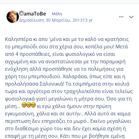
comment_910051
Author stats
MamaToBe
Μέλη
Δημοσίευση
30 Μαρτίου, 2013
13 yr
Καλησπέρα κι απο 'μένα και με το καλό να κρατήσεις
το μπεμπούδι σου στα χέρια σου, κοπέλα μου! Μετά
από 4 προσπάθειες, είναι φυσιολογικό να είσαι
αγχωμένη και να αναστατώνεσαι με την παραμικρή
ενόχληση αλλά προσπάθησε να το πολεμήσεις για
χάρη του μπεμπουδιού. Χαλαράαα, όπως είπε και η
προλαλήσασα Σαλονικιά! Τα τσιμπήματα στην κοιλιά
τωρα και αργότερα στον τραχηλο/κόλπο είναι τελείως
φυσιολογικά γιατί μεγαλώνει η μήτρα σου. Όσο για τη
μέση...
κι εγώ χάλια ήμουν στην πρώτη
εγκυμοσύνη, χάλια και σε αυτήν.. Αλλά αυτό σε καμια
περιπτωση δεν επηρεάζει το μωρό.. Εκείνο μεγαλώνει
στο διαθέσιμο χώρο του και δεν έχει καμία σχέση ή
επαφή με τη μέση σου. Κάτι που με βοήθησε εμένα