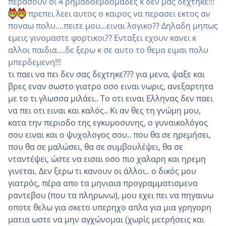
περασουν οι 4 ρημαδοεβδομαδες κ δεν μας δεχτηκε!!!
πρεπει λεει αυτος ο καιρος να περασει εκτος αν
ποναω πολυ....πειτε μου...ειναι λογικο?? Δηλαδη μηπως
εμεις γινομαστε φορτικοι?? Ενταξει εχουν κανει κ
αλλοι παιδια....δε ξερω κ σε αυτο το θεμα ειμαι πολυ
μπερδεμενη!!!
τι παει να πει δεν σας δεχτηκε??? για μενα, ψαξε και
βρες εναν σωστο γιατρο οσο ειναι νωρις, ανεξαρτητα
με το τι γλωσσα μιλάει.. Το οτι ειναι Ελληνας δεν παει
να πει οτι ειναι και καλός.. Κι αν θες τη γνώμη μου,
κατα την περιοδο της εγκυμοσυνης, ο γυναικολόγος
σου ειναι και ο ψυχολογος σου.. που θα σε ηρεμήσει,
που θα σε μαλώσει, θα σε συμβουλέψει, θα σε
νταντέψει, ώστε να εισαι οσο πιο χαλαρη και ηρεμη
γινεται. Δεν ξερω τι κανουν οι άλλοι.. ο δικός μου
γιατρός, πέρα απο τα μηνιαια προγραμματισμενα
ραντεβου (που τα πληρωνω), μου εχει πει να πηγαινω
οποτε θελω για σκετο υπερηχο απλα για μια γρηγορη
ματια ωστε να μην αγχώνομαι (χωρίς μετρήσεις και