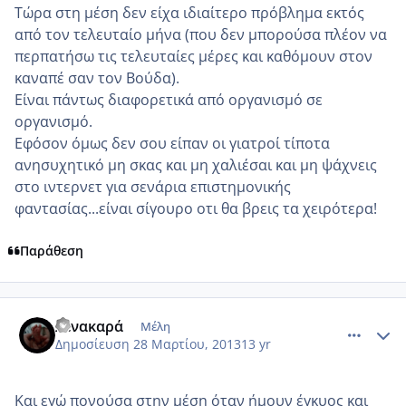
Τώρα στη μέση δεν είχα ιδιαίτερο πρόβλημα εκτός
από τον τελευταίο μήνα (που δεν μπορούσα πλέον να
περπατήσω τις τελευταίες μέρες και καθόμουν στον
καναπέ σαν τον Βούδα).
Είναι πάντως διαφορετικά από οργανισμό σε
οργανισμό.
Εφόσον όμως δεν σου είπαν οι γιατροί τίποτα
ανησυχητικό μη σκας και μη χαλιέσαι και μη ψάχνεις
στο ιντερνετ για σενάρια επιστημονικής
φαντασίας...είναι σίγουρο οτι θα βρεις τα χειρότερα!
Παράθεση
comment_909849
Author stats
λένακαρά
Μέλη
Δημοσίευση
28 Μαρτίου, 2013
13 yr
Και εγώ πονούσα στην μέση όταν ήμουν έγκυος και