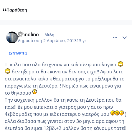
Παράθεση
comment_910405
Author stats
jannolino
Μέλη
Δημοσίευση
2 Απριλίου, 2013
13 yr
ΣΥΝΤΆΚΤΗΣ
Τι καλα που ολα δείχνουν να κυλούν φυσιολογικα
δεν ηξερα τι θα εκανα αν δεν σας ειχα!! Αφου λετε
οτι ειναι πολυ καλο κ θαυματουργο το μαξιλαρι θα το
παραγγειλω τη Δευτέρα! ! Νομιζα πως ειναι μονο για
το θηλασμο
Την αυχενικη μαλλον θα τη κανω τη Δευτέρα που θα
παω!! Δε μου ειπε κατι ο γιατρος μου γ αυτο πριν
4εβδομαδες που με ειδε (αστερι ο γιατρός μου
)
αλλα διαβασα πως γινεται στον 3ο μηνα αρα αφου τη
Δευτέρα θα ειμαι 12βδ.+2 μαλλον θα τη κάνουμε τοτε!!