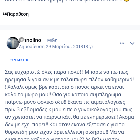
Παράθεση
comment_909891
Author stats
jannolino
Μέλη
Δημοσίευση
29 Μαρτίου, 2013
13 yr
ΣΥΝΤΆΚΤΗΣ
Σας ευχαριστώ όλες παρα πολύ! ! Μπορω να πω πως
ηρεμησα λιγακι αν κ με ταλαιπωρει πλέον καθημερινά!
! Χαλαλι ομως βρε κοριτσια ο πονος αρκει να ειναι
καλα το μωρο μου!! Οσο για καποιο συμπληρωμα
παίρνω μονο φολικο οξυ!! Εκανα τις αιματολογικες
πριν 3 εβδομαδες κ μου ειπε ο γυναικολογος μου πως
αν χρειαστεί να παιρνω κάτι θα με ενημερωσει!! Ακομα
δεν με εχει παρει!! Και οταν εκανα εξετασεις για το
θυροειδη μου ειχαν βρει ελλειψη σιδηρου!! Μα να
ειναι τοσο χαζος ο γιατρος μου?? Δε θελω να τον