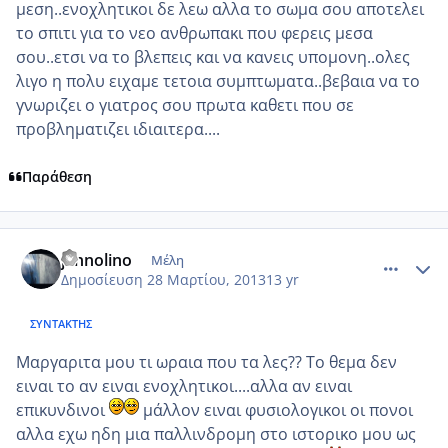
μεση..ενοχλητικοι δε λεω αλλα το σωμα σου αποτελει
το σπιτι για το νεο ανθρωπακι που φερεις μεσα
σου..ετσι να το βλεπεις και να κανεις υπομονη..ολες
λιγο η πολυ ειχαμε τετοια συμπτωματα..βεβαια να το
γνωριζει ο γιατρος σου πρωτα καθετι που σε
προβληματιζει ιδιαιτερα....
Παράθεση
comment_909830
Author stats
jannolino
Μέλη
Δημοσίευση
28 Μαρτίου, 2013
13 yr
ΣΥΝΤΆΚΤΗΣ
Μαργαριτα μου τι ωραια που τα λες?? Το θεμα δεν
ειναι το αν ειναι ενοχλητικοι....αλλα αν ειναι
επικυνδινοι
μάλλον ειναι φυσιολογικοι οι πονοι
αλλα εχω ηδη μια παλλινδρομη στο ιστορικο μου ως