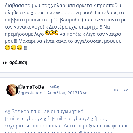
διάβασα τα μνμ σας χαλαρωσα αρκετα κ προσπαθω
αλήθεια να χαρω την εγκυμοσυνη μου!! Επιτελους το
σαββατο μπαινω στη 12 βδομαδα (συμφωνα παντα με
τον γυναικολογο) κ Δευτέρα εχω υπερηχο!!! Να
ηρεμήσουμε λιγο
να πρηξω κ λιγο τον γιατρο
μου!!! Μακαρι να είναι καλα το αγγελουδακι μουυυυ
!!!!!
Παράθεση
comment_910286
Author stats
MamaToBe
Μέλη
Δημοσίευση
1 Απριλίου, 2013
13 yr
Αχ βρε κοριτσια...ειναι συγκινητικό
[smilie=crybaby2.gif] [smilie=crybaby2.gif] σας
ευχαριστώ τοοοσο πολυ!! Αυτο το μαξιλαρι σκεφτομαι
πολυ σοβαρα να παω να το παρω!! Απο τοτε που