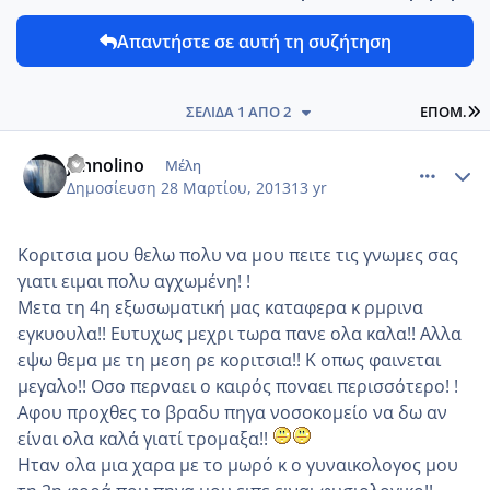
Απαντήστε σε αυτή τη συζήτηση
L
ΣΕΛΊΔΑ 1 ΑΠΌ 2
ΕΠΌΜ.
comment_909763
Author stats
jannolino
Μέλη
Δημοσίευση
28 Μαρτίου, 2013
13 yr
Κοριτσια μου θελω πολυ να μου πειτε τις γνωμες σας
γιατι ειμαι πολυ αγχωμένη! !
Μετα τη 4η εξωσωματική μας καταφερα κ ρμρινα
εγκυουλα!! Ευτυχως μεχρι τωρα πανε ολα καλα!! Αλλα
εψω θεμα με τη μεση ρε κοριτσια!! Κ οπως φαινεται
μεγαλο!! Οσο περναει ο καιρός ποναει περισσότερο! !
Αφου προχθες το βραδυ πηγα νοσοκομείο να δω αν
είναι ολα καλά γιατί τρομαξα!!
Ηταν ολα μια χαρα με το μωρό κ ο γυναικολογος μου