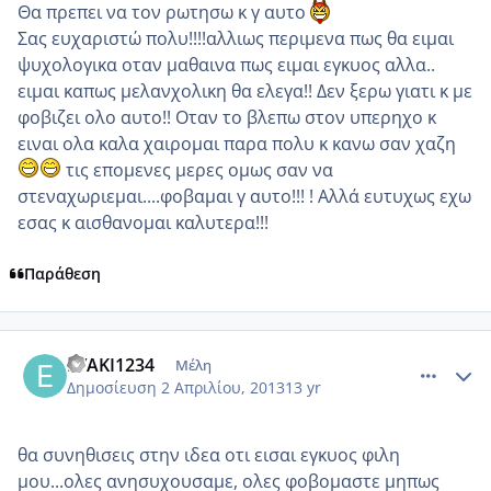
Θα πρεπει να τον ρωτησω κ γ αυτο
Σας ευχαριστώ πολυ!!!!αλλιως περιμενα πως θα ειμαι
ψυχολογικα οταν μαθαινα πως ειμαι εγκυος αλλα..
ειμαι καπως μελανχολικη θα ελεγα!! Δεν ξερω γιατι κ με
φοβιζει ολο αυτο!! Οταν το βλεπω στον υπερηχο κ
ειναι ολα καλα χαιρομαι παρα πολυ κ κανω σαν χαζη
τις επομενες μερες ομως σαν να
στεναχωριεμαι....φοβαμαι γ αυτο!!! ! Αλλά ευτυχως εχω
εσας κ αισθανομαι καλυτερα!!!
Παράθεση
comment_910408
Author stats
EYAKI1234
Μέλη
Δημοσίευση
2 Απριλίου, 2013
13 yr
θα συνηθισεις στην ιδεα οτι εισαι εγκυος φιλη
μου...ολες ανησυχουσαμε, ολες φοβομαστε μηπως