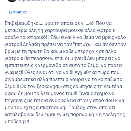
ΣΥΝΤΆΚΤΗΣ
Επιβεβαιωθηκα.... μου τη σπαει ρε γ.....ο!! Που να
μεταφερω ολη τη χαρτουρα μου σε άλλο γιατρο κ
οοολο το ιστορικό! ! Εδω ειναι λιγο θεμα να βρεις καλο
γιατρο!! Δηλαδη πρέπει να τον "πετυχω" και αν δεν τον
βρω με τη πρωτη θα κανω καθε υπερηχο κ σε αλλο
γιατρο κ θα περασουν ετσι οι μηνες!! Δεν μπορεις να
εμπιστευτεις κ γερμανιδα σε αυτο το θεμα, να παρεις
γνωμες!! Ολες ειναι οτι να ναι!!! Αγχωθηκα τωρα που
σιγουρευτηκα αλλα πρεπει σιγουρα να το κοιταξω το
θεμα!!! Θα τον ξεσκονησω στις ερωτησεις τη Δευτέρα
αφου δε μου τα λεει μονος του!!! Ειναι ασχημο να
πηγαινεις με τετοια ανασφαλεια στον γιατρό σου κ να
μην του εχεις εμπιστοσυνη!! Τουλαχιστον απο οτι
καταλαβαινω δεν ειμαι εγω η παρανοικη κ η τρελη της
υποθεσης!!