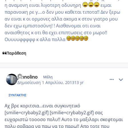
η αναμονη ειναι λιγοτερη οδυνηρη
ειμαι
παρανοικη ρε γ....ο δεν μου καθεται τιποτα!! Δεν ξερω
αν ειναι κ οι ορμονες αλλα ακομα κ στον γιατρο μου
δεν εχω εμπιστοσύνη! ! Αισθανομαι οτι ειναι
αναισθητος κ οτι θα εχει επιπτωσεις στο μωρο!!
Ουυυυφφφφφ κ αλλα πολλα
Παράθεση
comment_910280
Author stats
jannolino
Μέλη
Δημοσίευση
1 Απριλίου, 2013
13 yr
ΣΥΝΤΆΚΤΗΣ
Αχ βρε κοριτσια...ειναι συγκινητικό
[smilie=crybaby2.gif] [smilie=crybaby2.gif] σας
ευχαριστώ τοοοσο πολυ!! Αυτο το μαξιλαρι σκεφτομαι
πολυ σοβαρα να παω να το παρω!! Απο τοτε που