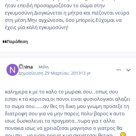
ήταν επειδή προσαρμοζόταν το σώμα στην
εγκυμοσύνη.Διογκώνεται η μήτρα και πιέζονται νεύρα
στη μέση.Μην αγχώνεσαι, όσο μπορείς.Εύχομαι να
έχεις μία καλή εγκυμοσύνη!
Παράθεση
comment_909854
Author stats
ninina
Μέλη
Δημοσίευση
29 Μαρτίου, 2013
13 yr
καλημερα κ με το καλο το μωρακι σου...οπως σου
ειπαν κ τα κοριτσια,οι πονοι ειναι φυσιολογικοι αλαζει
το σωμα σου.......αν θες τη δικη μου γνωμη προσεξε τη
διατροφη σου για να μην παρεις πολυ βαρος κ αυτο
ισως δυσκολευει τα πραγματα...τωρα για τ αλλα
πονακια ισως να χρειαζεσαι μαγνησιο ο γιατρος θα
σου πει....να εισαι ηρεμη κ να σκεφτεσαι θετικα.....