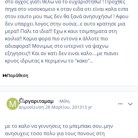
στο αγχος γιατι θελω να το ευχαριστηθώ! ! Προχθες
πηγα στο νοσοκομειο κ οταν ειδα οτι είναι καλα ειπα
στον εαυτο μου πως δεν θα ξανά ανησυχήσω! ! Αφου
δεν υπαρχει λογος στην ουσια...ε αυτο κρατησε μια
μερα!! Παλι τα ιδια!!! Εχω κ καυι τσιμπηματα στη
κοιλια!! Καμια φορα πιο εντονα κ άλλοτε πιο
αδιαφορα!! Μονιμως στο ιντερνετ να ψαχνω
εξηγησεις!! Και αν κατι δεν ειναι καλο....με πιανει
κρυος ιδρωτας κ περιμενω το "κακο"...
Παράθεση
comment_909806
Author stats
μαργαριταμαμ
Μέλη
Δημοσίευση
28 Μαρτίου, 2013
13 yr
με το καλο να γεννησεις το μπεμπακι σου..μην
ανησυχεις τοσο πολυ για τους πονους στη