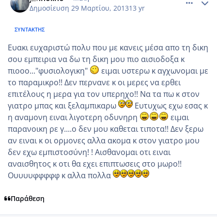
Δημοσίευση
29 Μαρτίου, 2013
13 yr
ΣΥΝΤΆΚΤΗΣ
Ευακι ευχαριστώ πολυ που με κανεις μέσα απο τη δικη
σου εμπειρια να δω τη δικη μου πιο αισιοδοξα κ
πιοοο..."φυσιολογικη"
ειμαι υστερω κ αγχωνομαι με
το παραμικρο!! Δεν περνανε κ οι μερες να ερθει
επιτέλους η μερα για τον υπερηχο!! Να τα πω κ στον
γιατρο μπας και ξελαμπικαρω
Ευτυχως εχω εσας κ
η αναμονη ειναι λιγοτερη οδυνηρη
ειμαι
παρανοικη ρε γ....ο δεν μου καθεται τιποτα!! Δεν ξερω
αν ειναι κ οι ορμονες αλλα ακομα κ στον γιατρο μου
δεν εχω εμπιστοσύνη! ! Αισθανομαι οτι ειναι
αναισθητος κ οτι θα εχει επιπτωσεις στο μωρο!!
Ουυυυφφφφφ κ αλλα πολλα
Παράθεση