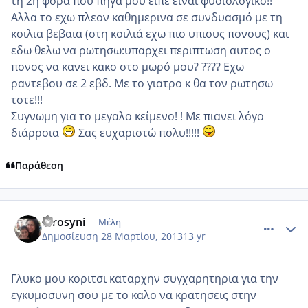
τη 2η φορά που πηγα μου ειπε ειναι φυσιολογικο!!
Αλλα το εχω πλεον καθημερινα σε συνδυασμό με τη
κοιλια βεβαια (στη κοιλιά εχω πιο υπιους πονους) και
εδω θελω να ρωτησω:υπαρχει περιπτωση αυτος ο
πονος να κανει κακο στο μωρό μου? ???? Εχω
ραντεβου σε 2 εβδ. Με το γιατρο κ θα τον ρωτησω
τοτε!!!
Συγνωμη για το μεγαλο κείμενο! ! Με πιανει λόγο
διάρροια
Σας ευχαριστώ πολυ!!!!!
Παράθεση
comment_909768
Author stats
Efrosyni
Μέλη
Δημοσίευση
28 Μαρτίου, 2013
13 yr
Γλυκο μου κοριτσι καταρχην συγχαρητηρια για την
εγκυμοσυνη σου με το καλο να κρατησεις στην