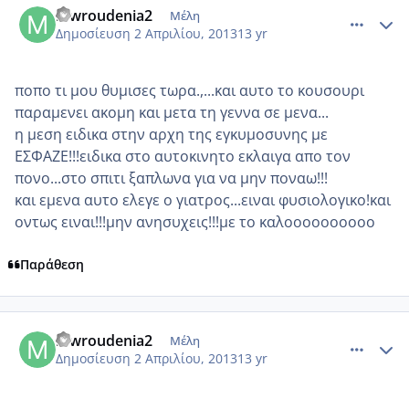
mwroudenia2
Μέλη
Δημοσίευση
2 Απριλίου, 2013
13 yr
ποπο τι μου θυμισες τωρα.,...και αυτο το κουσουρι
παραμενει ακομη και μετα τη γεννα σε μενα...
η μεση ειδικα στην αρχη της εγκυμοσυνης με
ΕΣΦΑΖΕ!!!ειδικα στο αυτοκινητο εκλαιγα απο τον
πονο...στο σπιτι ξαπλωνα για να μην ποναω!!!
και εμενα αυτο ελεγε ο γιατρος...ειναι φυσιολογικο!και
οντως ειναι!!!μην ανησυχεις!!!με το καλοοοοοοοοοο
Παράθεση
comment_910353
Author stats
mwroudenia2
Μέλη
Δημοσίευση
2 Απριλίου, 2013
13 yr