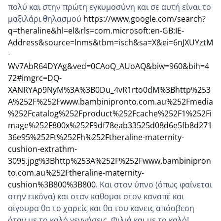
πολύ και στην πρώτη εγκυμοσύνη και σε αυτή είναι το
μαξιλάρι θηλασμού
https://www.google.com/search?
q=theraline&hl=el&rls=com.microsoft:en-GB:IE-
Address&source=lnms&tbm=isch&sa=X&ei=6nJXUYztM
-
Wv7AbR64DYAg&ved=0CAoQ_AUoAQ&biw=960&bih=4
72#imgrc=DQ-
XANRYAp9NyM%3A%3B0Du_4vR1rto0dM%3Bhttp%253
A%252F%252Fwww.bambinipronto.com.au%252Fmedia
%252Fcatalog%252Fproduct%252Fcache%252F1%252Fi
mage%252F800x%252F9df78eab33525d08d6e5fb8d271
36e95%252Ft%252Fh%252Ftheraline-maternity-
cushion-extrathm-
3095.jpg%3Bhttp%253A%252F%252Fwww.bambinipron
to.com.au%252Ftheraline-maternity-
cushion%3B800%3B800
. Και στον ύπνο (όπως φαίνεται
στην εικόνα) και οταν καθομαι στον καναπέ και
σίγουρα θα το χαρείς και θα του κανεις απόσβεση
όταν με το καλό γεννήσεις. Φιλιά και με το καλό!