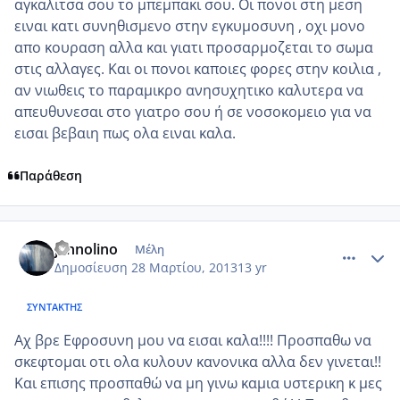
αγκαλιτσα σου το μπεμπακι σου. Οι πονοι στη μεση
ειναι κατι συνηθισμενο στην εγκυμοσυνη , οχι μονο
απο κουραση αλλα και γιατι προσαρμοζεται το σωμα
στις αλλαγες. Και οι πονοι καποιες φορες στην κοιλια ,
αν νιωθεις το παραμικρο ανησυχητικο καλυτερα να
απευθυνεσαι στο γιατρο σου ή σε νοσοκομειο για να
εισαι βεβαιη πως ολα ειναι καλα.
Παράθεση
comment_909772
Author stats
jannolino
Μέλη
Δημοσίευση
28 Μαρτίου, 2013
13 yr
ΣΥΝΤΆΚΤΗΣ
Αχ βρε Εφροσυνη μου να εισαι καλα!!!! Προσπαθω να
σκεφτομαι οτι ολα κυλουν κανονικα αλλα δεν γινεται!!
Και επισης προσπαθώ να μη γινω καμια υστερικη κ μες