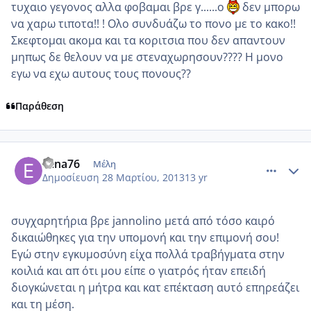
τυχαιο γεγονος αλλα φοβαμαι βρε γ......ο
δεν μπορω
να χαρω τιποτα!! ! Ολο συνδυάζω το πονο με το κακο!!
Σκεφτομαι ακομα και τα κοριτσια που δεν απαντουν
μηπως δε θελουν να με στεναχωρησουν???? Η μονο
εγω να εχω αυτους τους πονους??
Παράθεση
comment_909840
Author stats
elina76
Μέλη
Δημοσίευση
28 Μαρτίου, 2013
13 yr
συγχαρητήρια βρε jannolino μετά από τόσο καιρό
δικαιώθηκες για την υπομονή και την επιμονή σου!
Εγώ στην εγκυμοσύνη είχα πολλά τραβήγματα στην
κοιλιά και απ ότι μου είπε ο γιατρός ήταν επειδή
διογκώνεται η μήτρα και κατ επέκταση αυτό επηρεάζει
και τη μέση.