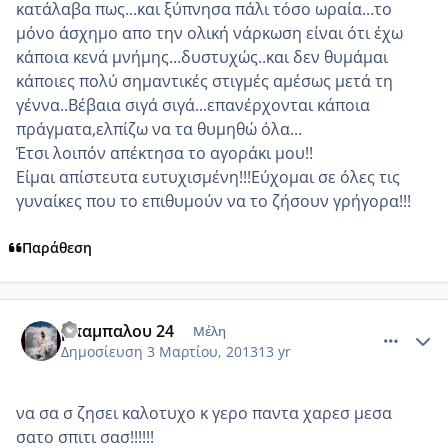
κατάλαβα πως...και ξύπνησα πάλι τόσο ωραία...το
μόνο άσχημο απο την ολική νάρκωση είναι ότι έχω
κάποια κενά μνήμης...δυστυχώς..και δεν θυμάμαι
κάποιες πολύ σημαντικές στιγμές αμέσως μετά τη
γέννα..Βέβαια σιγά σιγά...επανέρχονται κάποια
πράγματα,ελπίζω να τα θυμηθώ όλα...
Έτσι λοιπόν απέκτησα το αγοράκι μου!!
Είμαι απίστευτα ευτυχισμένη!!!Εύχομαι σε όλες τις
γυναίκες που το επιθυμούν να το ζήσουν γρήγορα!!!
Παράθεση
comment_906558
Author stats
μπαμπαλου 24
Μέλη
Δημοσίευση
3 Μαρτίου, 2013
13 yr
να σα σ ζησει καλοτυχο κ γερο παντα χαρεσ μεσα
σατο σπιτι σασ!!!!!!