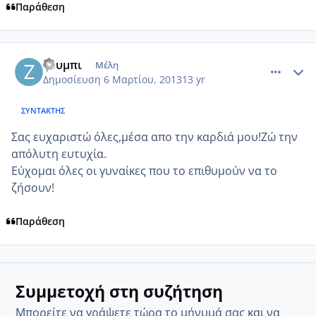
Παράθεση
comment_907147
Author stats
ζουμπι
Μέλη
Δημοσίευση
6 Μαρτίου, 2013
13 yr
ΣΥΝΤΆΚΤΗΣ
Σας ευχαριστώ όλες,μέσα απο την καρδιά μου!Ζώ την
απόλυτη ευτυχία.
Εύχομαι όλες οι γυναίκες που το επιθυμούν να το
ζήσουν!
Παράθεση
Συμμετοχή στη συζήτηση
Μπορείτε να γράψετε τώρα το μήνυμά σας και να