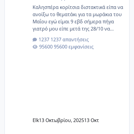
Καλησπέρα κορίτσια διστακτικά είπα να
ανοίξω το θεματάκι για τα μωράκια του
Μαΐου εγώ είμαι 9 εβδ σήμερα πήγα
γιατρό μου είπε μετά της 28/10 να
κλείσω ραντεβού για την αυχενική είναι
1237 απαντήσεις
καμιά άλλη κοπέλα να γεννάει Μάιο ;;
95600 εμφανίσεις
Elk
13 Οκτωβρίου, 2025
13 Οκτ