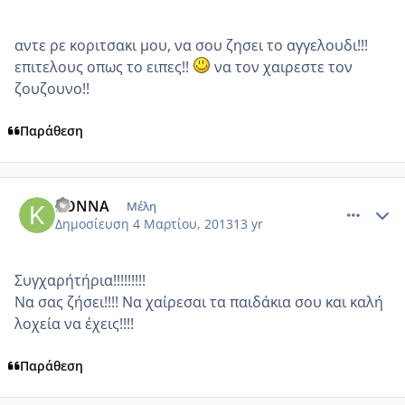
αντε ρε κοριτσακι μου, να σου ζησει το αγγελουδι!!!
επιτελους οπως το ειπες!!
να τον χαιρεστε τον
ζουζουνο!!
Παράθεση
comment_906730
Author stats
KONNA
Μέλη
Δημοσίευση
4 Μαρτίου, 2013
13 yr
Συγχαρήτήρια!!!!!!!!!
Να σας ζήσει!!!! Να χαίρεσαι τα παιδάκια σου και καλή
λοχεία να έχεις!!!!
Παράθεση