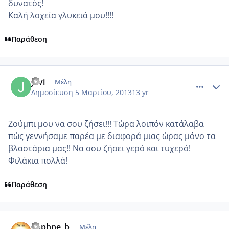
δυνατός!
Καλή λοχεία γλυκειά μου!!!!
Παράθεση
comment_906950
Author stats
jovi
Μέλη
Δημοσίευση
5 Μαρτίου, 2013
13 yr
Ζούμπι μου να σου ζήσει!!! Τώρα λοιπόν κατάλαβα
πώς γεννήσαμε παρέα με διαφορά μιας ώρας μόνο τα
βλαστάρια μας!! Να σου ζήσει γερό και τυχερό!
Φιλάκια πολλά!
Παράθεση
comment_906959
Author stats
daphne_b
Μέλη