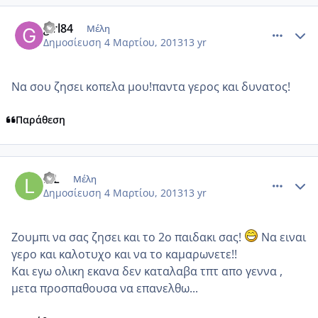
comment_906736
Author stats
girl84
Μέλη
Δημοσίευση
4 Μαρτίου, 2013
13 yr
Να σου ζησει κοπελα μου!παντα γερος και δυνατος!
Παράθεση
comment_906755
Author stats
LIL
Μέλη
Δημοσίευση
4 Μαρτίου, 2013
13 yr
Ζουμπι να σας ζησει και το 2ο παιδακι σας!
Να ειναι
γερο και καλοτυχο και να το καμαρωνετε!!
Και εγω ολικη εκανα δεν καταλαβα τπτ απο γεννα ,
μετα προσπαθουσα να επανελθω...