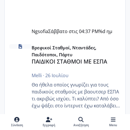
Ngsofia
Σάββατο στις 04:37 PM
%d ημ
ΠΑΙΔΙΚΟΙ ΣΤΑΘΜΟΙ ΜΕ ΕΣΠΑ
Βρεφικοί Σταθμοί, Νταντάδες,
Παιδότοποι, Πάρτυ
ΠΑΙΔΙΚΟΙ ΣΤΑΘΜΟΙ ΜΕ ΕΣΠΑ
Melli
·
26 Ιουλίου
Θα ήθελα οποίος γνωρίζει για τους
παιδικούς σταθμούς με βαουτσερ ΕΣΠΑ
τι ακριβώς ισχύει. Τι καλύπτει? Από όσο
έχω ψάξει στο ίντερνετ έχω καταλάβει
ότι το βαουτσερ καλύπτει όλα τα
4 απαντήσεις
596 εμφανίσεις
δίδακτρα και τα τροφεια του ιδιωτικού
Σύνδεση
Εγγραφή
Αναζήτηση
Menu
παιδικού σταθμού για όποιον το έχει