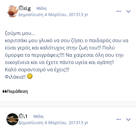
comment_906586
Author stats
niki.g
Μέλη
Δημοσίευση
4 Μαρτίου, 2013
13 yr
ζούμπι μου...
κοριτσάκι μου γλυκό να σου ζήσει ο παιδαρός σου να
είναι γερός και καλότυχος στην ζωή του!!! Πολύ
όμορφα τα περιγράφεις!!!! Να χαίρεσαι όλη σου την
οικογένεια και να έχετε πάντα υγεία και αγάπη!!
Καλό σαραντισμό να έχεις!!!
Φιλάκια!!
Παράθεση
comment_906608
Author stats
KA1
Μέλη
Δημοσίευση
4 Μαρτίου, 2013
13 yr