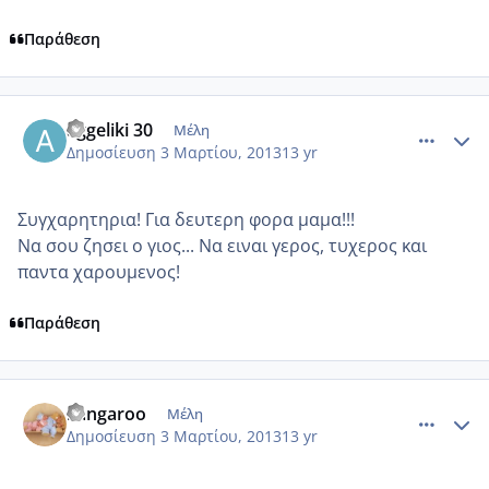
Παράθεση
comment_906560
Author stats
aggeliki 30
Μέλη
Δημοσίευση
3 Μαρτίου, 2013
13 yr
Συγχαρητηρια! Για δευτερη φορα μαμα!!!
Να σου ζησει ο γιος... Να ειναι γερος, τυχερος και
παντα χαρουμενος!
Παράθεση
comment_906564
Author stats
kangaroo
Μέλη
Δημοσίευση
3 Μαρτίου, 2013
13 yr