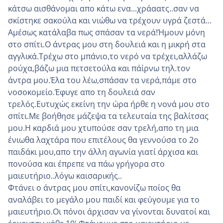
κάτσω αισθάνομαι απο κάτω ενα...χράαατς..σαν να
σκίστηκε σακούλα και νιώθω να τρέχουν υγρά ζεστά...
Αμέσως κατάλαβα πως σπάσαν τα νερά!Ήμουν μόνη
στο σπίτι.Ο άντρας μου στη δουλειά και η μικρή στα
αγγλικά.Τρέχω στο μπάνιο,το νερό να τρέχει,αλλάζω
ρούχα,βάζω μια πετσετούλα και πάίρνω τηλ.τον
άντρα μου.Έλα του λέω,σπάσαν τα νερά,πάμε στο
νοσοκομείο.Έφυγε απο τη δουλειά σαν
τρελός.Ευτυχώς εκείνη την ώρα ήρθε η νονά μου στο
σπίτι.Με βοήθησε μάζεψα τα τελευταία της βαλίτσας
μου.Η καρδιά μου χτυπούσε σαν τρελή,απο τη μια
ένιωθα λαχτάρα που επιτέλους θα γεννούσα το 2ο
παιδάκι μου,απο την άλλη αγωνία γιατί άρχισα και
πονούσα και έπρεπε να πάω γρήγορα στο
μαιευτήριο..λόγω καισαρικής..
Φτάνει ο άντρας μου σπίτι,κανονίζω ποίος θα
αναλάβει το μεγάλο μου παιδί και φεύγουμε για το
μαιευτήριο.Οι πόνοι άρχισαν να γίνονται δυνατοί και