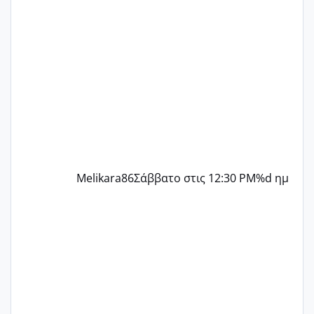
παρόμοια φάση;; Αυτή την στιγμή έχω
δύο χαμένους κύκλους δεν έχω έρθει
περίοδο αυτό τον μήνα περίμενα 20 δεν
ήρθα απλά είδα λίγα ροζ έκανα υπέρηχο
την επομενη μέρα και το ενδομήτριό
ήταν 11,1 χιλιοστά πολύ κα
Melikara86
Σάββατο στις 12:30 PM
%d ημ