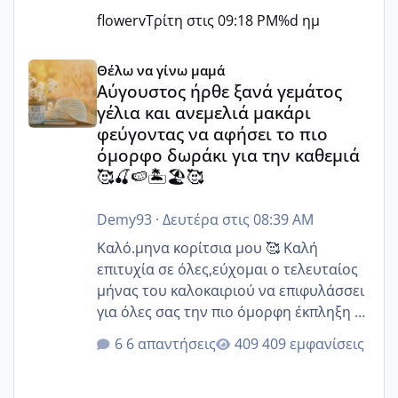
flowerv
Τρίτη στις 09:18 PM
%d ημ
Αύγουστος ήρθε ξανά γεμάτος γέλια και ανεμελιά μακάρι 
Θέλω να γίνω μαμά
Αύγουστος ήρθε ξανά γεμάτος
γέλια και ανεμελιά μακάρι
φεύγοντας να αφήσει το πιο
όμορφο δωράκι για την καθεμιά
🥰🍒🍉🏝️🏖️🥰
Demy93
·
Δευτέρα στις 08:39 AM
Καλό.μηνα κορίτσια μου 🥰 Καλή
επιτυχία σε όλες,εύχομαι ο τελευταίος
μήνας του καλοκαιριού να επιφυλάσσει
για όλες σας την πιο όμορφη έκπληξη 🧿
@Elk @Melikara86 @Παρασκευαιδου
6 απαντήσεις
409 εμφανίσεις
@Zenia z @melitiniღ @Christi.D.
@flowerv @Riaa @Ngsofia