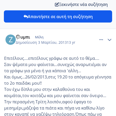
Ξεκινήστε νέα συζήτηση
Απαντήστε σε αυτή τη συζήτηση
comment_906555
Author stats
ζουμπι
Μέλη
Δημοσίευση
3 Μαρτίου, 2013
13 yr
Επιτέλους....επιτέλους γράφω σε αυτό το θέμα....
Σαν ψέματα μου φαίνεται...συνεχώς αναρωτιέμαι αν
τα γράφω για μένα ή για κάποια 'αλλη...
Και όμως...26/02/2013,στις 19.20 το απόγευμα γέννησα
το 2ο παιδάκι μου!!
Τον έχω δίπλα μου στην καλαθούνα του και
κοιμάται,τον κοιτάζω και μου φαίνεται σαν όνειρο...
Την περασμένη Τρίτη λοιπόν,αφού έφαγα το
μεσημέρι,μάζεψα τα πιάτα και πήγα να καθίσω λίγο
στον καναπέ να χαζέψω τηλεόραση.Όπως πάω να