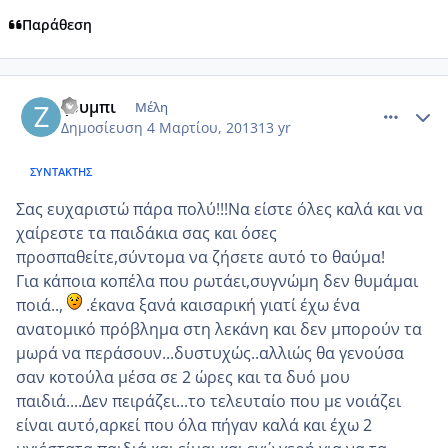
Παράθεση
comment_906690
Author stats
ζουμπι
Μέλη
Δημοσίευση
4 Μαρτίου, 2013
13 yr
ΣΥΝΤΆΚΤΗΣ
Σας ευχαριστώ πάρα πολύ!!!Να είστε όλες καλά και να
χαίρεστε τα παιδάκια σας και όσες
προσπαθείτε,σύντομα να ζήσετε αυτό το θαύμα!
Για κάποια κοπέλα που ρωτάει,συγνώμη δεν θυμάμαι
ποιά..,
.έκανα ξανά καισαρική γιατί έχω ένα
ανατομικό πρόβλημα στη λεκάνη και δεν μπορούν τα
μωρά να περάσουν...δυστυχώς..αλλιώς θα γενούσα
σαν κοτούλα μέσα σε 2 ώρες και τα δυό μου
παιδιά....Δεν πειράζει...το τελευταίο που με νοιάζει
είναι αυτό,αρκεί που όλα πήγαν καλά και έχω 2