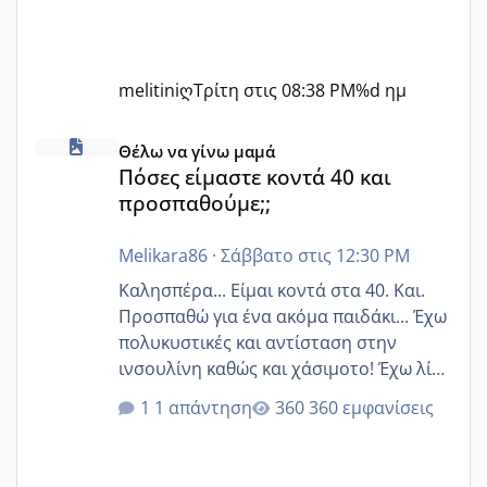
melitiniღ
Τρίτη στις 08:38 PM
%d ημ
Πόσες είμαστε κοντά 40 και προσπαθούμε;;
Θέλω να γίνω μαμά
Πόσες είμαστε κοντά 40 και
προσπαθούμε;;
Melikara86
·
Σάββατο στις 12:30 PM
Καλησπέρα... Είμαι κοντά στα 40. Και.
Προσπαθώ για ένα ακόμα παιδάκι... Έχω
πολυκυστικές και αντίσταση στην
ινσουλίνη καθώς και χάσιμοτο! Έχω λίγα
κιλά παραπάνω και όσο κ αν προσπαθώ
1 απάντηση
360 εμφανίσεις
δεν χάνω εύκολα! Προσπαθώ για ακόμη
ένα παιδί εδώ και 1,5 χρόνο! Θέλετε να
γράψετε όσες κοπέλες είστε σε