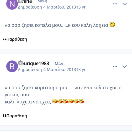
ninina
Μέλη
Δημοσίευση
4 Μαρτίου, 2013
13 yr
να σασ ζησει κοπελα μου......κ εσυ καλη λοχεια
Παράθεση
comment_906581
Author stats
bourique1983
Μέλη
Δημοσίευση
4 Μαρτίου, 2013
13 yr
να σου ζησει κοριτσαρα μου.....να ειναι καλοτυχος ο
γιοκας σου.....
καλη λοχεια να εχεις
Παράθεση