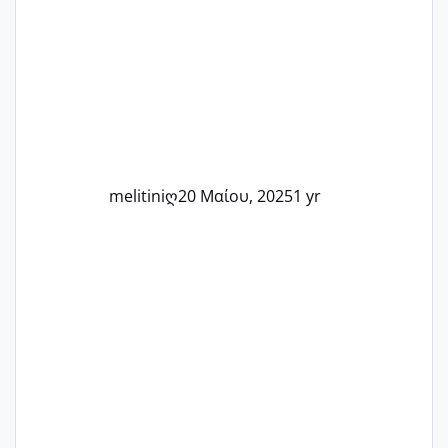
Καμία δεν είναι μόνη – όλες μαζί
μπορούμε να στηρίξουμε η μία την
άλλη, να δώσουμε κουράγιο στις
δύσκολες στιγμές και να γιορτάσουμε
τις μικρές και μεγάλες νίκες. Είτε είστε
στο στάδιο της προετοιμασίας, είτε
ετοιμάζεστε
melitiniღ
20 Μαίου, 2025
1 yr