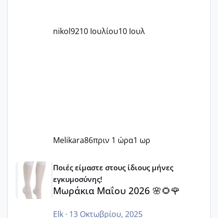
nikol92
10 Ιουλίου
10 Ιουλ
Melikara86
πριν 1 ώρα
1 ωρ
Μωράκια Μαΐου 2026 🌸🌻🌹
Ποιές είμαστε στους ίδιους μήνες
εγκυμοσύνης!
Μωράκια Μαΐου 2026 🌸🌻🌹
Elk
·
13 Οκτωβρίου, 2025