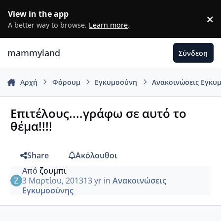
Μετάβαση σε περιεχόμενο
View in the app
×
D
A better way to browse.
Learn more
.
mammyland
Σύνδεση
Αρχή
Φόρουμ
Εγκυμοσύνη
Ανακοινώσεις Εγκυ
Επιτέλους....γράφω σε αυτό το
θέμα!!!!
Share
Ακόλουθοι
Από
ζουμπι
3 Μαρτίου, 2013
13 yr
in
Ανακοινώσεις
Εγκυμοσύνης