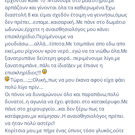
έρχονταν κάθε 10'.Φτάνουμε στο μαιευτήριο,με
αρπάζουν και γίνονται όλα τα καθιερωμένα.Έχω
διαστολή 8 και είμαι σχεδόν έτοιμη να γεννήσω,όμως
δεν πρέπει...ειπαμε..καισαρική..Με πάνε στο δωμάτιο
ωδυνών,έρχετε η αναισθησιολόγος μου κάνει
επισκληρίδιο.Περίμένουμε να
μουδιάσω.....αλλά...τίποτα.Με τσιμπάνε απο εδω απο
εκεί,μου ρίχνουν κρύο νερό...εγώ να τα νιώθω όλα.Με
ξανατρυπάνε δεύτερη φορά...περιμένουμε λίγο,με
ξανατσιμπάνε..πάλι τα ίδια!Δεν με έπιανε η
επισκληρίδιος!!!
Τώρα....;;;;Ολική,,πως να μου έκανα αφού είχα φάει
πολύ λίγο πρίν....
Οι πόνοι να δυναμώνουν όλο και παραπάνω,πολύ
δυνατοί..η αγωνία να έχει φτάσει στο κατακόρυφο.Με
πάνε στο χειρουργείο...και δεν ξέρω πως τα
κατάφεραν,με κοίμησαν..Η αναισθησιολόγος πρέπει
να ήταν πολύ αστέρι!!
Κορίτσια μου,με πήρε ένας ύπνος τόσο γλυκός,ούτε