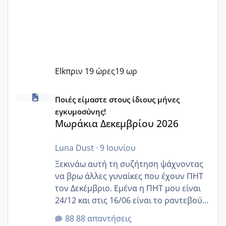
Elk
πριν 19 ώρες
19 ωρ
Μωράκια Δεκεμβρίου 2026
Ποιές είμαστε στους ίδιους μήνες
εγκυμοσύνης!
Μωράκια Δεκεμβρίου 2026
Luna Dust
·
9 Ιουνίου
Ξεκινάω αυτή τη συζήτηση ψάχνοντας
να βρω άλλες γυναίκες που έχουν ΠΗΤ
τον Δεκέμβριο. Εμένα η ΠΗΤ μου είναι
24/12 και στις 16/06 είναι το ραντεβού
της αυχενικής διαφάνειας. Έχω αρκετό
88 απαντήσεις
άγχος και οι μέρες δεν φαίνεται να