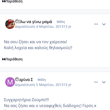
Παράθεση
comment_906760
Author stats
Θέλω να γίνω μαμά
Μέλη
Δημοσίευση
4 Μαρτίου, 2013
13 yr
Να σου ζήσει και να τον χαίρεσαι!
Καλή λοχεία και καλούς θηλασμούς!!
Παράθεση
comment_906774
Author stats
Μαρίνα Σ
Μέλη
Δημοσίευση
5 Μαρτίου, 2013
13 yr
Συγχαρητήρια Ζούμπι!!!!
Να σας ζήσει και ο νεοαφιχθείς διάδοχος! Γερός κ