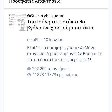
Πρόσφατες Απαντήσεις
Του Ιούλη τα τεστάκια θα βγάλουνε χοντρά μπουτάκια
Θέλω να γίνω μαμά
Του Ιούλη τα τεστάκια θα
βγάλουνε χοντρά μπουτάκια
nikol92
·
10 Ιουλίου
Ελπίζω να σας φέρω γούρι 😜 (Μόνο
στον εαυτό μου δε φέρνω)😅 Βουρ στο
πατσά όσες είστε στις μέρες!!!💙🩷
202 απαντήσεις
11873 εμφανίσεις