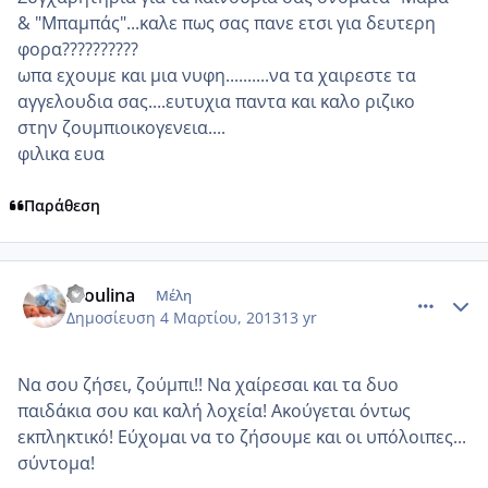
& "Μπαμπάς"...καλε πως σας πανε ετσι για δευτερη
φορα??????????
ωπα εχουμε και μια νυφη..........να τα χαιρεστε τα
αγγελουδια σας....ευτυχια παντα και καλο ριζικο
στην ζουμπιοικογενεια....
φιλικα ευα
Παράθεση
comment_906659
Author stats
fifoulina
Μέλη
Δημοσίευση
4 Μαρτίου, 2013
13 yr
Να σου ζήσει, ζούμπι!! Να χαίρεσαι και τα δυο
παιδάκια σου και καλή λοχεία! Ακούγεται όντως
εκπληκτικό! Εύχομαι να το ζήσουμε και οι υπόλοιπες...
σύντομα!