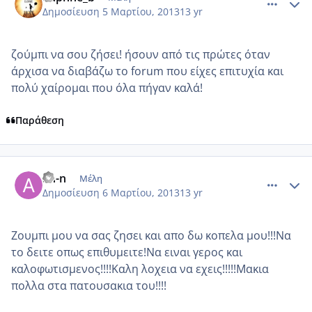
Δημοσίευση
5 Μαρτίου, 2013
13 yr
ζούμπι να σου ζήσει! ήσουν από τις πρώτες όταν
άρχισα να διαβάζω το forum που είχες επιτυχία και
πολύ χαίρομαι που όλα πήγαν καλά!
Παράθεση
comment_907055
Author stats
an-n
Μέλη
Δημοσίευση
6 Μαρτίου, 2013
13 yr
Ζουμπι μου να σας ζησει και απο δω κοπελα μου!!!Να
το δειτε οπως επιθυμειτε!Να ειναι γερος και
καλοφωτισμενος!!!!Καλη λοχεια να εχεις!!!!!Μακια
πολλα στα πατουσακια του!!!!