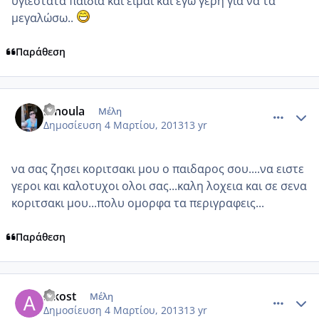
υγιέστατα παιδιά και είμαι και εγώ γερή για να τα
μεγαλώσω..
Παράθεση
comment_906695
Author stats
Binoula
Μέλη
Δημοσίευση
4 Μαρτίου, 2013
13 yr
να σας ζησει κοριτσακι μου ο παιδαρος σου....να ειστε
γεροι και καλοτυχοι ολοι σας...καλη λοχεια και σε σενα
κοριτσακι μου...πολυ ομορφα τα περιγραφεις...
Παράθεση
comment_906729
Author stats
alkost
Μέλη
Δημοσίευση
4 Μαρτίου, 2013
13 yr