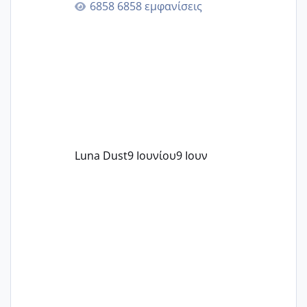
6858 εμφανίσεις
περνάνε με τίποτα.
Luna Dust
9 Ιουνίου
9 Ιουν