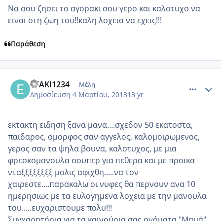
Να σου ζησει το αγορακι σου γερο και καλοτυχο να
ειναι στη ζωη του!!καλη λοχεια να εχεις!!!
Παράθεση
comment_906614
Author stats
EYAKI1234
Μέλη
Δημοσίευση
4 Μαρτίου, 2013
13 yr
εκτακτη ειδηση ξανα μανα....σχεδον 50 εκατοστα,
παιδαρος, ομορφος σαν αγγελος, καλομοιρωμενος,
γερος σαν τα ψηλα βουνα, καλοτυχος, με μια
φρεσκομανουλα σουπερ για πεθερα και με προικα
νταξξξξξξξξ μολις αφιχθη.....να τον
χαιρεστε....παρακαλω οι νυφες θα περνουν ανα 10
ημερησιως με τα ευλογημενα λοχεια με την μανουλα
του.....ευχαριστουμε πολυ!!!
Συγχαρητήρια για τα καινούρια σας ονόματα "Μαμά"