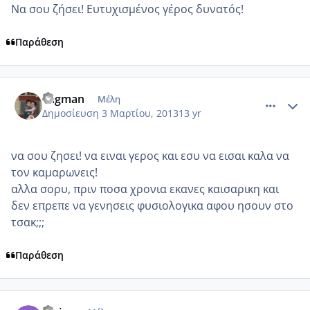
Να σου ζήσει! Ευτυχισμένος γέρος δυνατός!
Παράθεση
comment_906571
Author stats
vagman
Μέλη
Δημοσίευση
3 Μαρτίου, 2013
13 yr
να σου ζησει! να ειναι γερος και εσυ να εισαι καλα να
τον καμαρωνεις!
αλλα σορυ, πριν ποσα χρονια εκανες καισαρικη και
δεν επρεπε να γενησεις φυσιολογικα αφου ησουν στο
τσακ;;;
Παράθεση
comment_906576
Author stats