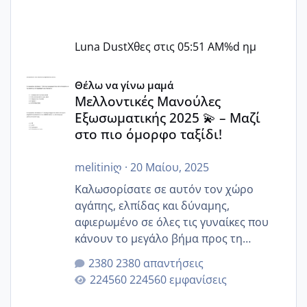
Luna Dust
Χθες στις 05:51 AM
%d ημ
Μελλοντικές Μανούλες Εξωσωματικής 2025 💫 – Μαζί στο
Θέλω να γίνω μαμά
Μελλοντικές Μανούλες
Εξωσωματικής 2025 💫 – Μαζί
στο πιο όμορφο ταξίδι!
melitiniღ
·
20 Μαίου, 2025
Καλωσορίσατε σε αυτόν τον χώρο
αγάπης, ελπίδας και δύναμης,
αφιερωμένο σε όλες τις γυναίκες που
κάνουν το μεγάλο βήμα προς τη
μητρότητα μέσω εξωσωματικής το 2025.
2380 απαντήσεις
Εδώ θα μοιραστούμε αγωνίες, χαρές,
224560 εμφανίσεις
εμπειρίες και κάθε μικρή ή μεγάλη
στιγμή αυτού του ξεχωριστού ταξιδιού.