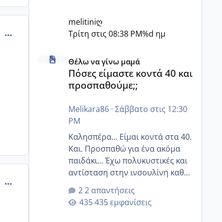
melitiniღ
comment_902295
Τρίτη στις 08:38 PM
%d ημ
Πόσες είμαστε κοντά 40 και προσπαθούμε;;
Θέλω να γίνω μαμά
Πόσες είμαστε κοντά 40 και
προσπαθούμε;;
Melikara86
·
Σάββατο στις 12:30
PM
Καλησπέρα... Είμαι κοντά στα 40.
Και. Προσπαθώ για ένα ακόμα
παιδάκι... Έχω πολυκυστικές και
αντίσταση στην ινσουλίνη καθώς
comment_902299
και χάσιμοτο! Έχω λίγα κιλά
2 απαντήσεις
παραπάνω και όσο κ αν
435 εμφανίσεις
προσπαθώ δεν χάνω εύκολα!
Προσπαθώ για ακόμη ένα παιδί