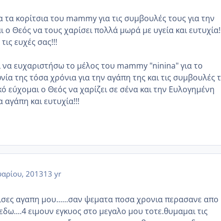
 τα κορίτσια του mammy για τις συμβουλές τους για την
 ο Θεός να τους χαρίσει πολλά μωρά με υγεία και ευτυχία!!
τις ευχές σας!!!
ει να ευχαριστήσω το μέλος του mammy "ninina" για το
ία της τόσα χρόνια για την αγάπη της και τις συμβουλές τη
κό εύχομαι ο Θεός να χαρίζει σε σένα και την Ευλογημένη
α αγάπη και ευτυχία!!!
αρίου, 2013
13 yr
ισες αγαπη μου......σαν ψεματα ποσα χρονια περασανε απο
εδω....4 ειμουν εγκυος στο μεγαλο μου τοτε.θυμαμαι τις