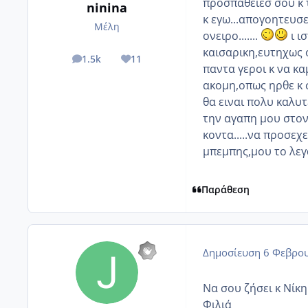
προσπαθειεσ σου κ τ
ninina
κ εγω...απογοητευσει
Μέλη
ονειρο.......
ι ι
καισαρικη,ευτηχως ο
1.5k
11
posts
Reputation
παντα γεροι κ να κ
ακομη,οπως ηρθε κ 
θα ειναι πολυ καλυτε
την αγαπη μου στον
κοντα.....να προσεχ
μπεμπης,μου το λεγα
Παράθεση
Δημοσίευση
6 Φεβρου
Να σου ζήσει κ Νίκη
Φιλιά