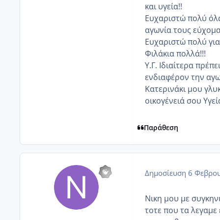
και υγεία!!
Ευχαριστώ πολύ όλα
αγωνία τους εύχομαι
Ευχαριστώ πολύ για 
Φιλάκια πολλά!!!
Υ.Γ. Ιδιαίτερα πρέπ
ενδιαφέρον την αγων
Κατερινάκι μου γλυ
οικογένειά σου Υγεί
Παράθεση
Δημοσίευση
6 Φεβρου
Νικη μου με συγκην
τοτε που τα λεγαμε 