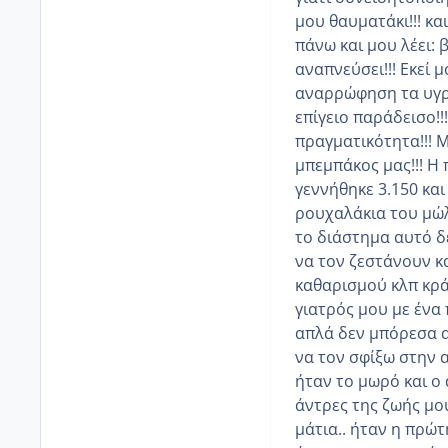
μου θαυματάκι!!! κα
πάνω και μου λέει: 
αναπνεύσει!!! Εκεί 
αναρρώφηση τα υγρά
επίγειο παράδεισο!!
πραγματικότητα!!! Μ
μπεμπάκος μας!!! Η 
γεννήθηκε 3.150 και
ρουχαλάκια του μώλ
το διάστημα αυτό δε
να τον ζεστάνουν κ
καθαρισμού κλπ κρά
γιατρός μου με ένα 
απλά δεν μπόρεσα α
να τον σφίξω στην 
ήταν το μωρό και ο 
άντρες της ζωής μο
μάτια.. ήταν η πρώτ