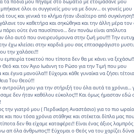
α τα πόδια μου πήγαμε στο δωμάτιο με ετοιμάσανε μου
μπήκανε όλοι οι συγγενείς μου να με δουν... οι γονείς μου
ά τους και γενικά το κλήμα ήταν ιδιαίτερο από συγκίνηση!!
βγάλανε τον καθετήρα και σηκώθηκα και την άλλη μέρα τον
ω πάρει ούτε ένα παυσίπονο... δεν πονάω είναι απόλυτα
αν όλο αυτό που ονειρευόμουνα στην ζωή μου!!!! Την ευτυ
 την έχω κλείσει στην καρδιά μου σας επτασφράγιστο μυστ
ου την χαλάσει!!!
υ εμπειρία τοκετού που τίποτα δεν θα με κάνει να ξεχάσω!!
 Θεό και τον Άγιο Ιωάννη το Ρώσο για την Τιμή που μου
 και έγινα μανούλα!!! Εύχομαι κάθε γυναίκα να ζήσει τέτοι
εια Του Θεού!!!
αντρούλη μου για την στήριξή του όλα αυτά τα χρόνια... γ
σαμε δεν ήταν καθόλου εύκολος!!! Και όμως ήμασταν εδώ 
!
ς την γιατρό μου ( Περδικάρη Αναστάσιο) για το πιο ωραί
ε και που τόσα χρόνια στάθηκε και στέκεται δίπλα μας πο
τίποτα δεν θα είχαμε καταφέρει!! Είναι ένας άξιος λαμπρός
νω απ όλα άνθρωπος!!! Εύχομαι ο Θεός να του χαρίζει δύν