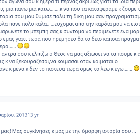
ον αγωνα σου κ ηξερα τι περνας ακριβως γιατι τα ιδια πε
ς μια πανω μια κατω........κ να που τα καταφεραμε κ ζουμε 
στορια σου μου θυμισε πολυ τη δικη μου σαν προγραματισ
λα πανε πολυ καλα......ευχομαι απο την καρδια μου να εισ
αμαρωνετε το μπεμπη σας,κ συντομα να περιμενετε ενα μορ
σ εμας γιατι τωρα που ηρεμησεσ θα το δεισ καποια πραγμα
ρα......
 αντρα σου κ ελπιζω ο Θεος να μας αξιωσει να τα πουμε κ 
εις κ να ξεκουραζεσαι,να κοιμασαι οταν κοιμαται ο
νε κ μενα κ δεν το πιστευα τωρα ομως το λεω κ εγω.......
αρίου, 2013
13 yr
 μας! Μας συγκίνησες κ μας με την όμορφη ιστορία σου ...