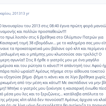
αρίου, 2013
13 yr
30 Ιανουαρίου του 2013 στις 08:40 έγινα πρώτη φορά μανού
αναμονής και πολλών προσπαθειών!!!!
) το πρωί λοιπόν στις 6 βρέθηκα στο Ολύμπιον Πατρών για
αισαρική τομή 38 εβομάδων... με το καλημέρα σας μου εί
άνανε τα προκαταρκτικά μου βάλανε ορό κλπ και περίμενα 
απλωμένη και ο μπέμπης μου κλωτσούσε σαν τρελός!! Ο
μερη αγωνία!! Στις 8 ήρθε ο γιατρός μου με ένα μαγάλο
μέρισα και του ρώτησα τι κάνει!!! Η απάντησή του: Αφού ή
ι πάρα πολύ ωραία!!! Αμέσως πήγαμε στην αίθουσα τοκετού
υ εξηγούσε βήμα -βήμα τι κάνει και σε λίγο βρέθηκα χωρίς
ρκωμένη από την μέση και κάτω!!! Με σκεπάδανε να μην β
η!! Μπήκε ο γιατρός μου ξεκίνησε η καισαρική ένιωθα πίε
από μέσα μου λες και το ξεριζώνεις... κατάλαβα απόλυτα το
 της μήτρας κλπ αλλά δεν πονούσα!!! Αμέσως άρχισα να κλα
ησα ότι σε λίγα μόνο δευτερόλεπτα θα αντίκριζα το πραγμα