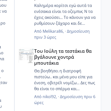
 μου
Καλημέρα κορίτσι εγώ αυτά τα
ε να
ενέσακια είναι τα οζεμπικ; Ν τα
έχεις ακούσει... Το κάνουν για να
ερο
ρυθμίσουν ζάχαρο και δε
κάποιους βοηθάει να χάσουν
Από
Melikara86
, ·
Δημοσίευση
ο
κιλά!!
πριν 3 ώρες
Ναι την έχω ξανακούσει την
α
Του Ιούλη τα τεστάκια θα βγάλουνε χοντρά μπουτά
ένεση που λες... Πιστεύω αξίζει
Του Ιούλη τα τεστάκια θα
λο
να το συζητήσετε για πρόκληση
βγάλουνε χοντρά
για
ωορρηξίας έτσι ώστε να εισια
μπουτάκια
μέσα σίγουρη! Κάποια στιγμή
 ο
όταν φτιάξουν όλα ίσως το
Θα βοηθήσει η διατροφή
.
κάνουμε κ εμείς μου είχε πει!!
πιστεύω.. και μένα μου είπε για
ήταν
ένεση, οβιτρέλ νομίζω... Δες πως
θα είναι το σπέρμα και
ενημέρωσε! Ελπίζω να έχεις καλά
Από
nikol92
, ·
Δημοσίευση
πριν 6
α
αποτελέσματα 💘
ώρες
υ