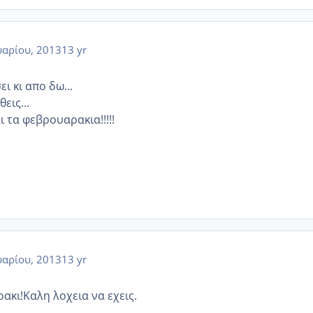
αρίου, 2013
13 yr
ι κι απο δω...
εις...
 τα φεβρουαρακια!!!!!
αρίου, 2013
13 yr
ακι!Καλη λοχεια να εχεις.