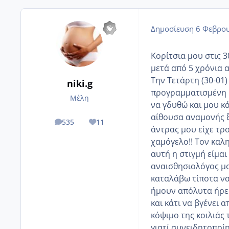
Δημοσίευση
6 Φεβρου
Κορίτσια μου στις 
μετά από 5 χρόνια 
Την Τετάρτη (30-01
niki.g
προγραμματισμένη Κ
Μέλη
να γδυθώ και μου κ
αίθουσα αναμονής ξ
535
11
posts
Reputation
άντρας μου είχε τρο
χαμόγελο!! Τον καλη
αυτή η στιγμή είμα
αναισθησιολόγος μο
καταλάβω τίποτα να
ήμουν απόλυτα ήρεμ
και κάτι να βγένει 
κόψιμο της κοιλιάς
γιατί συνειδητοποί