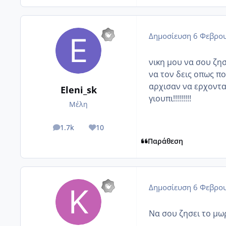
Δημοσίευση
6 Φεβρου
νικη μου να σου ζησε
να τον δεις οπως ποθ
αρχισαν να ερχονται
Eleni_sk
γιουπι!!!!!!!!!
Μέλη
1.7k
10
posts
Reputation
Παράθεση
Δημοσίευση
6 Φεβρου
Να σου ζησει το μωρ