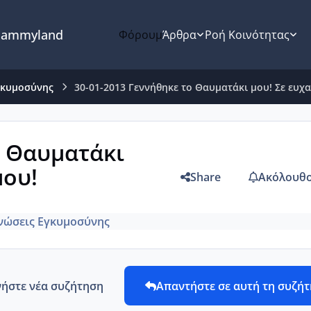
ammyland
Φόρουμ
Άρθρα
Ροή Κοινότητας
γκυμοσύνης
30-01-2013 Γεννήθηκε το Θαυματάκι μου! Σε ευχ
ο Θαυματάκι
μου!
Share
Ακόλουθο
νώσεις Εγκυμοσύνης
νήστε νέα συζήτηση
Απαντήστε σε αυτή τη συζή