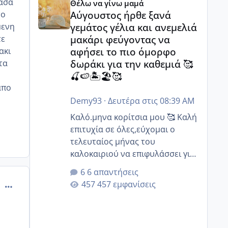
ρασα
Θέλω να γίνω μαμά
στοχευμένα;;
Αύγουστος ήρθε ξανά
το
γεμάτος γέλια και ανεμελιά
μενη
μακάρι φεύγοντας να
τε
αφήσει το πιο όμορφο
ακι
δωράκι για την καθεμιά 🥰
τα
🍒🍉🏝️🏖️🥰
απο
Demy93
·
Δευτέρα στις 08:39 AM
Καλό.μηνα κορίτσια μου 🥰 Καλή
επιτυχία σε όλες,εύχομαι ο
τελευταίος μήνας του
καλοκαιριού να επιφυλάσσει για
όλες σας την πιο όμορφη
6 απαντήσεις
έκπληξη 🧿 @Elk @Melikara86
comment_902289
457 εμφανίσεις
@Παρασκευαιδου @Zenia z
@melitiniღ @Christi.D. @flowerv
@Riaa @Ngsofia