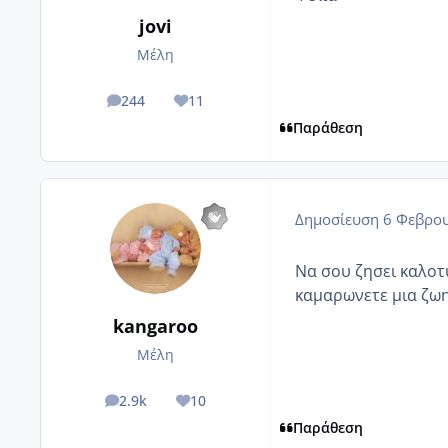
jovi
Μέλη
244
11
posts
Reputation
Παράθεση
Δημοσίευση
6 Φεβρου
Να σου ζησει καλοτυ
καμαρωνετε μια ζωη!
kangaroo
Μέλη
2.9k
10
posts
Reputation
Παράθεση