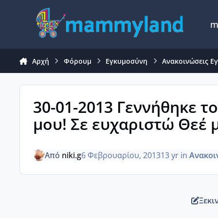
Μετάβαση σε περιεχόμενο
m
Αρχή
Φόρουμ
Εγκυμοσύνη
Ανακοινώσεις Ε
30-01-2013 Γεννήθηκε τ
μου! Σε ευχαριστώ Θεέ 
Από
niki.g
6 Φεβρουαρίου, 2013
13 yr
in
Ανακοι
Ξεκι