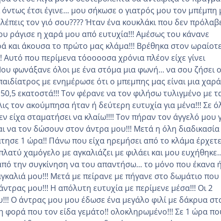
ι όντως έτσι έγινε... μου σήκωσε ο γιατρός μου τον μπέμπη
βλέπεις τον γιό σου???? Ήταν ένα κουκλάκι που δεν πρόλαβ
μου ράγισε η χαρά μου από ευτυχία!!! Αμέσως του κάνανε
 και άκουσα το πρώτο μας κλάμα!!! Βρέθηκα στον ωραίοτ
!! Αυτό που περίμενα τόοοοοσα χρόνια πλέον είχε γίνει
ου φωνάξανε όλοι με ένα στόμα μια φωνή... να σου ζήσει 
παιδίατρος με ενημέρωσε ότι ο μπεμπης μας είναι μια χαρά
 50,5 εκατοστά!!! Τον φέρανε να τον φιλήσω τυλιγμένο με τ
ις τον ακούμπησα ήταν ή δεύτερη ευτυχία για μένα!!! Σε ό
ν είχα σταματήσει να κλαίω!!!! Τον πήραν τον άγγελό μου 
αι να τον δώσουν στον άντρα μου!!! Μετά η όλη διαδικασία
τησε 1 ώρα!! Πάνω που είχα ηρεμήσει από το κλάμα έρχετε
πλατύ χαμόγελο με αγκαλιάζει με φιλάει και μου ευχήθηκε..
πό την συγκίνηση να του απαντήσω... το μόνο που έκανα 
αγκαλιά μου!!! Μετά με πείρανε με πήγανε στο δωμάτιο που
άντρας μου!!! Η απόλυτη ευτυχία με περίμενε μέσα!!! Οι 2
υ!!! Ο άντρας μου μου έδωσε ένα μεγάλο φιλί με δάκρυα στ
η φορά που τον είδα γεμάτο!! ολοκληρωμένο!!! Σε 1 ώρα πο