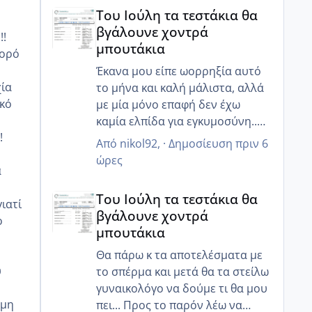
Του Ιούλη τα τεστάκια θα βγάλουνε χοντρά μπουτά
Του Ιούλη τα τεστάκια θα
βγάλουνε χοντρά
!!
μπουτάκια
 ορό
Έκανα μου είπε ωορρηξία αυτό
χία
το μήνα και καλή μάλιστα, αλλά
ικό
με μία μόνο επαφή δεν έχω
καμία ελπίδα για εγκυμοσύνη..
!
τουλάχιστον τώρα ο άντρας μου
Από
nikol92
, ·
Δημοσίευση
πριν 6
κατάλαβε ότι πρέπει να πάμε πιο
ώρες
α
στοχευμένα, αλλιώς ζορίζουν τα
Του Ιούλη τα τεστάκια θα βγάλουνε χοντρά μπουτά
πράγματα...
Του Ιούλη τα τεστάκια θα
ιατί
βγάλουνε χοντρά
ο
μπουτάκια
ο
Θα πάρω κ τα αποτελέσματα με
υ
το σπέρμα και μετά θα τα στείλω
γυναικολόγο να δούμε τι θα μου
αμη
πει... Προς το παρόν λέω να