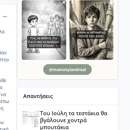
comment_902277
λα
παν
στην
@mammylandreal
ρθε
 ο
 να
Απαντήσεις
λέπω
ση
Του Ιούλη τα τεστάκια θα βγάλουνε χοντρά μπουτά
Του Ιούλη τα τεστάκια θα
βγάλουνε χοντρά
ίω
μπουτάκια
τικό