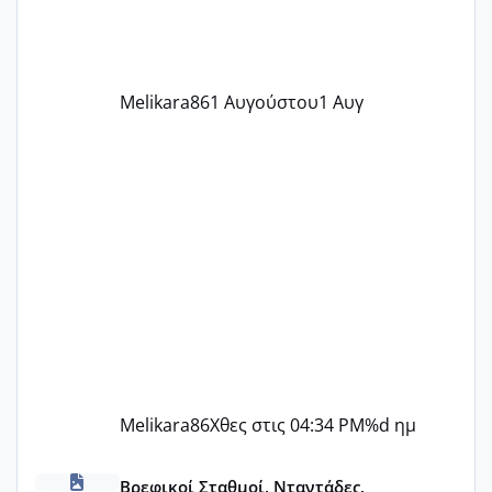
ήρθα απλά είδα λίγα ροζ έκανα υπέρηχο
την επομενη μέρα και το ενδομήτριό
ήταν 11,1 χιλιοστά πολύ κα
Melikara86
1 Αυγούστου
1 Αυγ
Melikara86
Χθες στις 04:34 PM
%d ημ
ΠΑΙΔΙΚΟΙ ΣΤΑΘΜΟΙ ΜΕ ΕΣΠΑ
Βρεφικοί Σταθμοί, Νταντάδες,