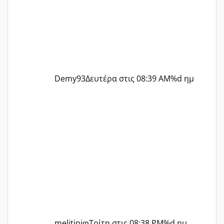
Demy93
Δευτέρα στις 08:39 AM
%d ημ
melitiniღ
Τρίτη στις 08:38 PM
%d ημ