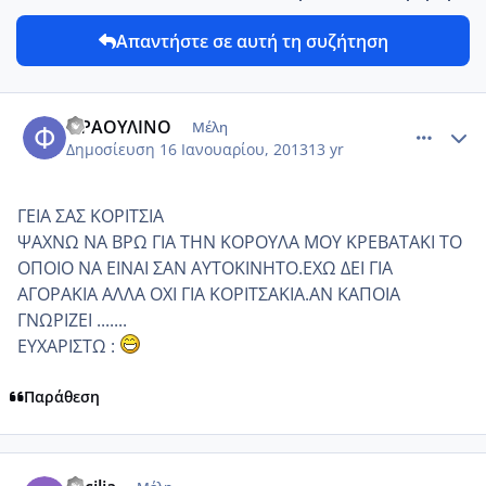
Απαντήστε σε αυτή τη συζήτηση
comment_899771
Author stats
ΦΡΑΟΥΛΙΝΟ
Μέλη
Δημοσίευση
16 Ιανουαρίου, 2013
13 yr
ΓΕΙΑ ΣΑΣ ΚΟΡΙΤΣΙΑ
ΨΑΧΝΩ ΝΑ ΒΡΩ ΓΙΑ ΤΗΝ ΚΟΡΟΥΛΑ ΜΟΥ ΚΡΕΒΑΤΑΚΙ ΤΟ
ΟΠΟΙΟ ΝΑ ΕΙΝΑΙ ΣΑΝ ΑΥΤΟΚΙΝΗΤΟ.ΕΧΩ ΔΕΙ ΓΙΑ
ΑΓΟΡΑΚΙΑ ΑΛΛΑ ΟΧΙ ΓΙΑ ΚΟΡΙΤΣΑΚΙΑ.ΑΝ ΚΑΠΟΙΑ
ΓΝΩΡΙΖΕΙ .......
ΕΥΧΑΡΙΣΤΩ :
Παράθεση
comment_899830
Author stats