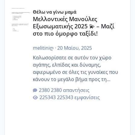
Μελλοντικές Μανούλες Εξωσωματικής 2025 💫 – Μαζί στο
Θέλω να γίνω μαμά
Μελλοντικές Μανούλες
Εξωσωματικής 2025 💫 – Μαζί
στο πιο όμορφο ταξίδι!
melitiniღ
·
20 Μαίου, 2025
Καλωσορίσατε σε αυτόν τον χώρο
αγάπης, ελπίδας και δύναμης,
αφιερωμένο σε όλες τις γυναίκες που
κάνουν το μεγάλο βήμα προς τη
μητρότητα μέσω εξωσωματικής το 2025.
2380 απαντήσεις
Εδώ θα μοιραστούμε αγωνίες, χαρές,
225343 εμφανίσεις
εμπειρίες και κάθε μικρή ή μεγάλη
στιγμή αυτού του ξεχωριστού ταξιδιού.
Καμία δεν είναι μόνη – όλες μαζί
μπορούμε να στηρίξουμε η μία την
άλλη, να δώσουμε κουράγιο στις