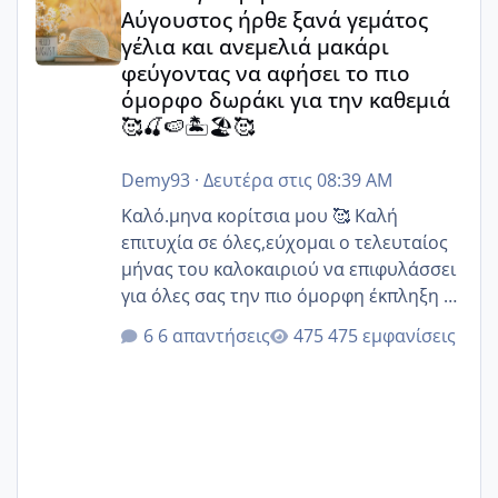
Αύγουστος ήρθε ξανά γεμάτος
γέλια και ανεμελιά μακάρι
φεύγοντας να αφήσει το πιο
όμορφο δωράκι για την καθεμιά
🥰🍒🍉🏝️🏖️🥰
Demy93
·
Δευτέρα στις 08:39 AM
Καλό.μηνα κορίτσια μου 🥰 Καλή
επιτυχία σε όλες,εύχομαι ο τελευταίος
μήνας του καλοκαιριού να επιφυλάσσει
για όλες σας την πιο όμορφη έκπληξη 🧿
@Elk @Melikara86 @Παρασκευαιδου
6 απαντήσεις
475 εμφανίσεις
@Zenia z @melitiniღ @Christi.D.
@flowerv @Riaa @Ngsofia