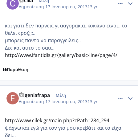
cecilia
Μέλη
Δημοσίευση
17 Ιανουαρίου, 2013
13 yr
και γιατι δεν παρνεις γι ααγορακια..κοκκινο ειναι...το
θελει ςροζ;;;..
μπορεις παντα να παραγγειλεις..
Δες και αυτο το σαιτ..
http://www.ifantidis.gr/gallery/basic-line/page/4/
Παράθεση
comment_899861
Author stats
eugeniafrapa
Μέλη
Δημοσίευση
17 Ιανουαρίου, 2013
13 yr
http://www.cilek.gr/main.php?cPath=284_294
ψάχνω και εγώ για τον γιο μου κρεβάτι και το είχα
δει...