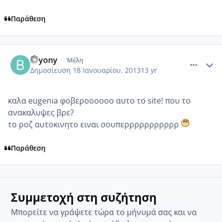
Παράθεση
comment_900045
Author stats
bryony
Μέλη
Δημοσίευση
18 Ιανουαρίου, 2013
13 yr
καλα eugenia φοβεροοοοοο αυτο το site! που το
ανακαλυψες βρε?
το ροζ αυτοκινητο ειναι σουπερρρρρρρρρρρ
Παράθεση
Συμμετοχή στη συζήτηση
Μπορείτε να γράψετε τώρα το μήνυμά σας και να