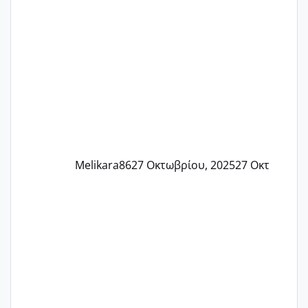
αρρωστη δεν έχω κουράγιο για τίποτα
πονάει πολύ το στήθος μου και τα δύο
και βάζω θερμόμετρο και έχω συνεχώς
37 με 37, 3 Έτσι λοιπόν είπα να κάνω
ένα τεστ την παρασ
Melikara86
27 Οκτωβρίου, 2025
27 Οκτ