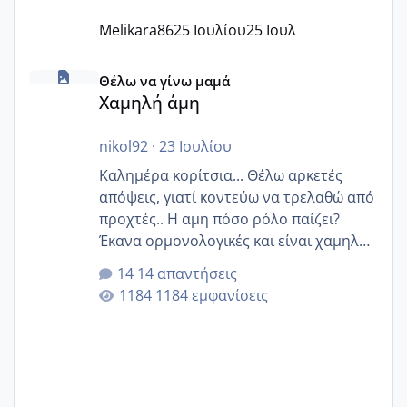
Melikara86
25 Ιουλίου
25 Ιουλ
Χαμηλή άμη
Θέλω να γίνω μαμά
Χαμηλή άμη
nikol92
·
23 Ιουλίου
Καλημέρα κορίτσια... Θέλω αρκετές
απόψεις, γιατί κοντεύω να τρελαθώ από
προχτές.. Η αμη πόσο ρόλο παίζει?
Έκανα ορμονολογικές και είναι χαμηλή
για την ηλικία μου.. Είχα ήδη μια
14 απαντήσεις
εγκυμοσύνη, που έπρεπε να τερματιστεί
1184 εμφανίσεις
στην 27η εβδομάδα και προσπαθώ 7
μήνες ήδη και αρχίζω να αγχώνομαι με
το 1,18... Είμαι 33.. Κάποια που να έμεινε
με χαμηλή άμη???