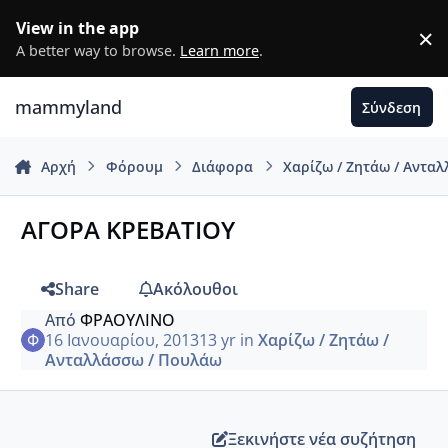
Μετάβαση σε περιεχόμενο
View in the app
×
D
A better way to browse.
Learn more
.
mammyland
Σύνδεση
Αρχή
Φόρουμ
Διάφορα
Χαρίζω / Ζητάω / Αντα
ΑΓΟΡΑ ΚΡΕΒΑΤΙΟΥ
Share
Ακόλουθοι
Από
ΦΡΑΟΥΛΙΝΟ
16 Ιανουαρίου, 2013
13 yr
in
Χαρίζω / Ζητάω /
Ανταλλάσσω / Πουλάω
Ξεκινήστε νέα συζήτηση