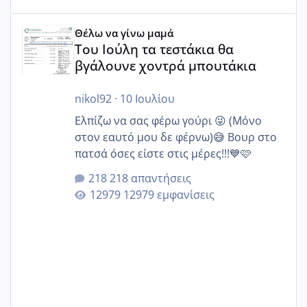
Του Ιούλη τα τεστάκια θα βγάλουνε χοντρά μπουτάκια
Θέλω να γίνω μαμά
Του Ιούλη τα τεστάκια θα
βγάλουνε χοντρά μπουτάκια
nikol92
·
10 Ιουλίου
Ελπίζω να σας φέρω γούρι 😜 (Μόνο
στον εαυτό μου δε φέρνω)😅 Βουρ στο
πατσά όσες είστε στις μέρες!!!💙🩷
218 απαντήσεις
12979 εμφανίσεις