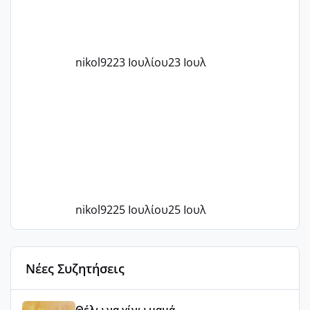
nikol92
23 Ιουλίου
23 Ιουλ
nikol92
25 Ιουλίου
25 Ιουλ
Νέες Συζητήσεις
Αύγουστος ήρθε ξανά γεμάτος γέλια και ανεμελιά μακάρι 
Θέλω να γίνω μαμά