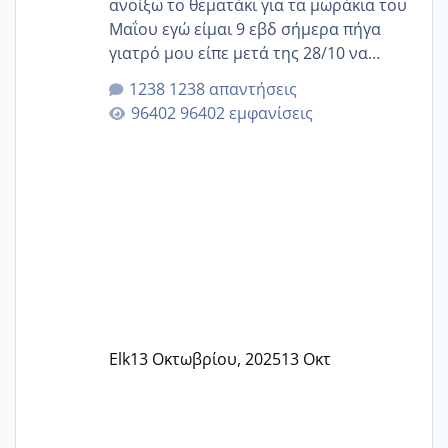
ανοίξω το θεματάκι για τα μωράκια του
Μαΐου εγώ είμαι 9 εβδ σήμερα πήγα
γιατρό μου είπε μετά της 28/10 να
κλείσω ραντεβού για την αυχενική είναι
1238 απαντήσεις
καμιά άλλη κοπέλα να γεννάει Μάιο ;;
96402 εμφανίσεις
Elk
13 Οκτωβρίου, 2025
13 Οκτ