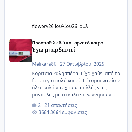
flowerv
26 Ιουλίου
26 Ιουλ
Έχω μπερδευτεί
Προσπαθώ εδώ και αρκετό καιρό
Έχω μπερδευτεί
Melikara86
·
27 Οκτωβρίου, 2025
Κορίτσια καλησπέρα. Είχα χαθεί από το
forum για πολύ καιρό. Εύχομαι να είστε
όλες καλά να έχουμε πολλές νέες
μανούλες με το καλό να γεννήσουν
αυτές που ήδη περιμένουν. Να πάρουν
21 απαντήσεις
γερα μωράκια στην αγκαλίτσα τους
3664 εμφανίσεις
🙏🏼🙏🏼 Ας πάμε λοιπόν στο θέμα μου.
Τελευταία περίοδο 25 σεπτεμβρίου
Εδώ και τέσσερις πέντε μέρες νιώθω