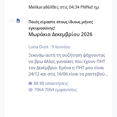
Melikara86
Χθες στις 04:34 PM
%d ημ
Μωράκια Δεκεμβρίου 2026
Ποιές είμαστε στους ίδιους μήνες
εγκυμοσύνης!
Μωράκια Δεκεμβρίου 2026
Luna Dust
·
9 Ιουνίου
Ξεκινάω αυτή τη συζήτηση ψάχνοντας
να βρω άλλες γυναίκες που έχουν ΠΗΤ
τον Δεκέμβριο. Εμένα η ΠΗΤ μου είναι
24/12 και στις 16/06 είναι το ραντεβού
της αυχενικής διαφάνειας. Έχω αρκετό
88 απαντήσεις
άγχος και οι μέρες δεν φαίνεται να
7064 εμφανίσεις
περνάνε με τίποτα.