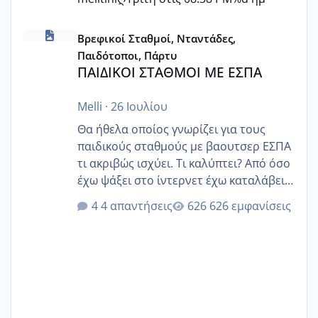
ΠΑΙΔΙΚΟΙ ΣΤΑΘΜΟΙ ΜΕ ΕΣΠΑ
Βρεφικοί Σταθμοί, Νταντάδες,
Παιδότοποι, Πάρτυ
ΠΑΙΔΙΚΟΙ ΣΤΑΘΜΟΙ ΜΕ ΕΣΠΑ
Melli
·
26 Ιουλίου
Θα ήθελα οποίος γνωρίζει για τους
παιδικούς σταθμούς με βαουτσερ ΕΣΠΑ
τι ακριβώς ισχύει. Τι καλύπτει? Από όσο
έχω ψάξει στο ίντερνετ έχω καταλάβει
ότι το βαουτσερ καλύπτει όλα τα
4 απαντήσεις
626 εμφανίσεις
δίδακτρα και τα τροφεια του ιδιωτικού
παιδικού σταθμού για όποιον το έχει
πάρει. Οι παιδικοί σταθμοί έχουν
υπογράψει σύμβαση με την ΕΕΤΑΑ ότι
δέχονται παιδιά με βαουτσερ και ότι
αυτό τα καλύπτει όλα εκτός από έξτρα
όπως σχολικό λεωφορείο κτλ. Είναι