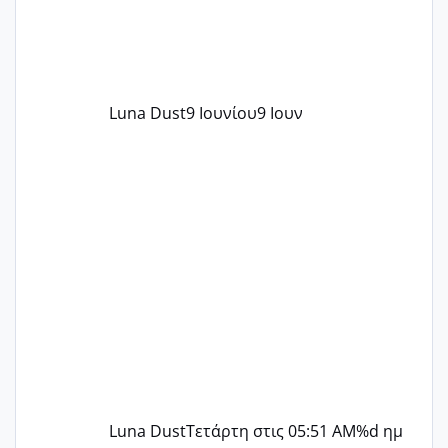
Luna Dust
9 Ιουνίου
9 Ιουν
Luna Dust
Τετάρτη στις 05:51 AM
%d ημ