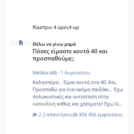
Riaa
πριν 4 ώρες
4 ωρ
Πόσες είμαστε κοντά 40 και προσπαθούμε;;
Θέλω να γίνω μαμά
Πόσες είμαστε κοντά 40 και
προσπαθούμε;;
Melikara86
·
1 Αυγούστου
Καλησπέρα... Είμαι κοντά στα 40. Και.
Προσπαθώ για ένα ακόμα παιδάκι... Έχω
πολυκυστικές και αντίσταση στην
ινσουλίνη καθώς και χάσιμοτο! Έχω λίγα
κιλά παραπάνω και όσο κ αν προσπαθώ
2 απαντήσεις
456 εμφανίσεις
δεν χάνω εύκολα! Προσπαθώ για ακόμη
ένα παιδί εδώ και 1,5 χρόνο! Θέλετε να
γράψετε όσες κοπέλες είστε σε