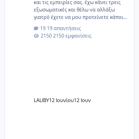
και τις εμπειρίες σας. έχω κάνει τρεις
εξωσωματικές και θέλω να αλλάξω
γιατρό έχετε να μου προτείνετε κάποιον
που μείνατε ευχαριστημένες και είχατε
19 απαντήσεις
επιιτυχία? έκανα στο υγεία με τον
2150 εμφανίσεις
ζερβομανωλάκη (δεν το εψαξε καθόλου
το θέμα δεν μου άρεσε καθο΄λου) και
στο γένεσις με τον πάντο
LALIBY
12 Ιουνίου
12 Ιουν