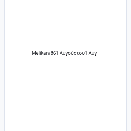
παρόμοια φάση;; Αυτή την στιγμή έχω
δύο χαμένους κύκλους δεν έχω έρθει
περίοδο αυτό τον μήνα περίμενα 20 δεν
ήρθα απλά είδα λίγα ροζ έκανα υπέρηχο
την επομενη μέρα και το ενδομήτριό
ήταν 11,1 χιλιοστά πολύ κα
Melikara86
1 Αυγούστου
1 Αυγ