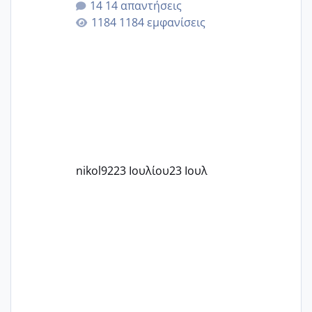
14 απαντήσεις
εγκυμοσύνη, που έπρεπε να τερματιστεί
1184 εμφανίσεις
στην 27η εβδομάδα και προσπαθώ 7
μήνες ήδη και αρχίζω να αγχώνομαι με
το 1,18... Είμαι 33.. Κάποια που να έμεινε
με χαμηλή άμη???
nikol92
23 Ιουλίου
23 Ιουλ