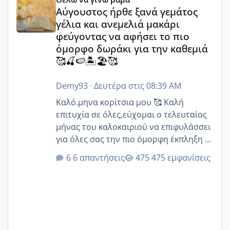
Αύγουστος ήρθε ξανά γεμάτος
γέλια και ανεμελιά μακάρι
φεύγοντας να αφήσει το πιο
όμορφο δωράκι για την καθεμιά
🥰🍒🍉🏝️🏖️🥰
Demy93
·
Δευτέρα στις 08:39 AM
Καλό.μηνα κορίτσια μου 🥰 Καλή
επιτυχία σε όλες,εύχομαι ο τελευταίος
μήνας του καλοκαιριού να επιφυλάσσει
για όλες σας την πιο όμορφη έκπληξη 🧿
@Elk @Melikara86 @Παρασκευαιδου
6 απαντήσεις
475 εμφανίσεις
@Zenia z @melitiniღ @Christi.D.
@flowerv @Riaa @Ngsofia