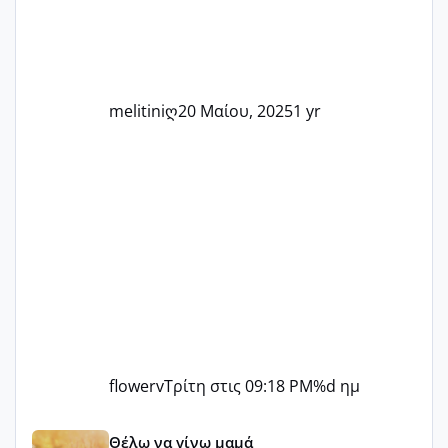
δύσκολες στιγμές και να γιορτάσουμε
τις μικρές και μεγάλες νίκες. Είτε είστε
στο στάδιο της προετοιμασίας, είτε
ετοιμάζεστε
melitiniღ
20 Μαίου, 2025
1 yr
flowerv
Τρίτη στις 09:18 PM
%d ημ
Αύγουστος ήρθε ξανά γεμάτος γέλια και ανεμελιά μακάρι 
Θέλω να γίνω μαμά