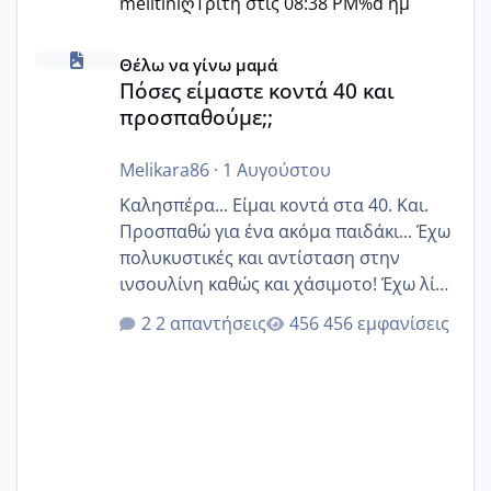
melitiniღ
Τρίτη στις 08:38 PM
%d ημ
Πόσες είμαστε κοντά 40 και προσπαθούμε;;
Θέλω να γίνω μαμά
Πόσες είμαστε κοντά 40 και
προσπαθούμε;;
Melikara86
·
1 Αυγούστου
Καλησπέρα... Είμαι κοντά στα 40. Και.
Προσπαθώ για ένα ακόμα παιδάκι... Έχω
πολυκυστικές και αντίσταση στην
ινσουλίνη καθώς και χάσιμοτο! Έχω λίγα
κιλά παραπάνω και όσο κ αν προσπαθώ
2 απαντήσεις
456 εμφανίσεις
δεν χάνω εύκολα! Προσπαθώ για ακόμη
ένα παιδί εδώ και 1,5 χρόνο! Θέλετε να
γράψετε όσες κοπέλες είστε σε
παρόμοια φάση;; Αυτή την στιγμή έχω
δύο χαμένους κύκλους δεν έχω έρθει
περίοδο αυτό τον μήνα περίμενα 20 δεν