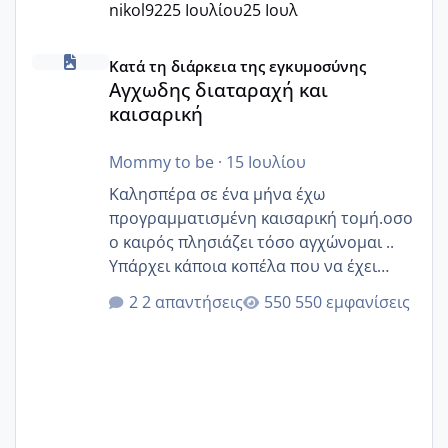
nikol92
25 Ιουλίου
25 Ιουλ
Αγχωδης διαταραχή και καισαρική
Κατά τη διάρκεια της εγκυμοσύνης
Αγχωδης διαταραχή και
καισαρική
Mommy to be
·
15 Ιουλίου
Καλησπέρα σε ένα μήνα έχω
προγραμματισμένη καισαρική τομή.οσο
ο καιρός πλησιάζει τόσο αγχώνομαι ..
Υπάρχει κάποια κοπέλα που να έχει
παρόμοιο ιστορικό να μας πει την
2 απαντήσεις
550 εμφανίσεις
εμπειρία της;Να σημειώσω είναι η
δεύτερη εγκυμοσύνη μου και καισαρική
στην πρώτη είχα κάνει ολική νάρκωση
..βέβαια δεν είχα κανένα άγχος και
στρες ήταν επιλογή για ιατρικούς
λόγους της δεδομένης στιγμής.