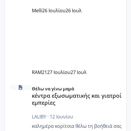
παράνομο να χρεώνουν κάτι επιπλέον.
Melli
26 Ιουλίου
26 Ιουλ
Εγώ πήγα σε έναν ιδιωτικό παιδικό στ
RAM21
27 Ιουλίου
27 Ιουλ
κέντρα εξωσωματικής και γιατροί εμπερίες
Θέλω να γίνω μαμά
κέντρα εξωσωματικής και γιατροί
εμπερίες
LALIBY
·
12 Ιουνίου
καλημέρα κορίτσια θέλω τη βοήθειά σας