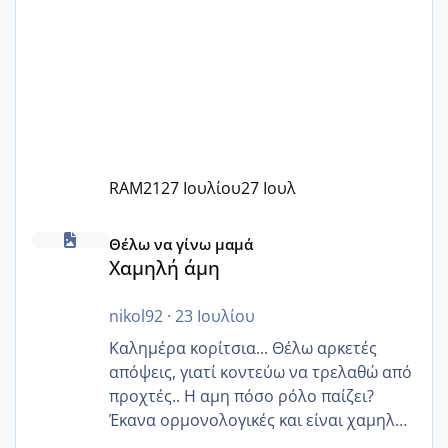
RAM21
27 Ιουλίου
27 Ιουλ
Χαμηλή άμη
Θέλω να γίνω μαμά
Χαμηλή άμη
nikol92
·
23 Ιουλίου
Καλημέρα κορίτσια... Θέλω αρκετές
απόψεις, γιατί κοντεύω να τρελαθώ από
προχτές.. Η αμη πόσο ρόλο παίζει?
Έκανα ορμονολογικές και είναι χαμηλή
για την ηλικία μου.. Είχα ήδη μια