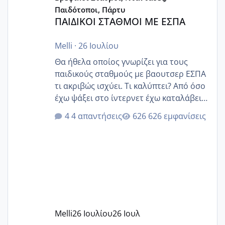
Παιδότοποι, Πάρτυ
ΠΑΙΔΙΚΟΙ ΣΤΑΘΜΟΙ ΜΕ ΕΣΠΑ
Melli
·
26 Ιουλίου
Θα ήθελα οποίος γνωρίζει για τους
παιδικούς σταθμούς με βαουτσερ ΕΣΠΑ
τι ακριβώς ισχύει. Τι καλύπτει? Από όσο
έχω ψάξει στο ίντερνετ έχω καταλάβει
ότι το βαουτσερ καλύπτει όλα τα
4 απαντήσεις
626 εμφανίσεις
δίδακτρα και τα τροφεια του ιδιωτικού
παιδικού σταθμού για όποιον το έχει
πάρει. Οι παιδικοί σταθμοί έχουν
υπογράψει σύμβαση με την ΕΕΤΑΑ ότι
δέχονται παιδιά με βαουτσερ και ότι
αυτό τα καλύπτει όλα εκτός από έξτρα
όπως σχολικό λεωφορείο κτλ. Είναι
παράνομο να χρεώνουν κάτι επιπλέον.
Melli
26 Ιουλίου
26 Ιουλ
Εγώ πήγα σε έναν ιδιωτικό παιδικό στ