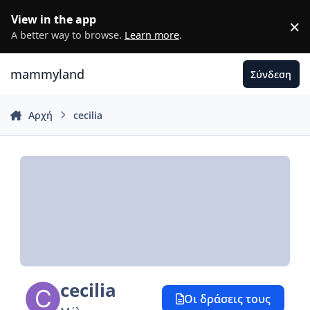
Μετάβαση σε περιεχόμενο
View in the app
×
D
A better way to browse.
Learn more
.
mammyland
Σύνδεση
Αρχή
cecilia
cecilia
Οι δράσεις τους