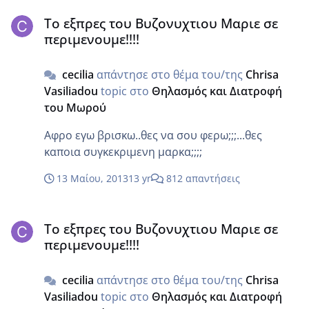
Το εξπρες του Βυζονυχτιου Μαριε σε περιμενουμε!!!!
ειχα στειλει συστημενο με ασφαλιση οποτε αν
Το εξπρες του Βυζονυχτιου Μαριε σε
δε τοβρουνε- η το φαγανε ηδη- θα
περιμενουμε!!!!
μεαποζημιωσουν. Χεστηκα για τηναποζημιωση
αλλα μη νομιζουν ότι τρωε μκουτοχωρτο.
cecilia
απάντησε στο θέμα του/της
Chrisa
Επισης μεενημερωσαν ότι πριν ένα χρονι ειχα
Vasiliadou
topic στο
Θηλασμός και Διατροφή
παραλαβειο ένα δεμα και επρεπε να πληροσω
του Μωρού
τελωνιακα..τους λεω γιατι το
ηξερα..μουζητησατε ας πουμε λεφτα και εγω
Αφρο εγω βρισκω..θες να σου φερω;;;...θες
πηρα το δεμα και εφυγα χωρις να σα
καποια συγκεκριμενη μαρκα;;;;
ςταδοσω;;;..οχι μου λεει..εκανε καθος η
υπαλληλος κεν ειδε ότι υπηρχε
13 Μαίου, 2013
13 yr
812 απαντήσεις
τελωνιακηδιασαφυνση… Ηθελα να της
Το εξπρες του Βυζονυχτιου Μαριε σε περιμενουμε!!!!
πω..χεστηκα..νατα πληρωσει η υπαλληλος( γιατι
Το εξπρες του Βυζονυχτιου Μαριε σε
αν αρνιομουν αυτό θα γινοταν) αλλα τους
περιμενουμε!!!!
λοιπηθηκα.. Τι ναπεις..Ελληνικο δημοσιο φορ
εβερ!!!!
cecilia
απάντησε στο θέμα του/της
Chrisa
Vasiliadou
topic στο
Θηλασμός και Διατροφή