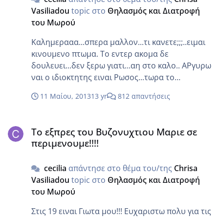
αυτουνου κατι…. Πιο πολύ όμως τσατηστικαμε
Vasiliadou
topic στο
Θηλασμός και Διατροφή
τον κουμπαρο μου..που τοσα ρουχα τους
του Μωρού
εφερα( φορεμενα αλαλ σαν καινουριαπαιδια…
επωνυμα μοσχομυριστα από συναδελφο μου)
Καλημερααα...σπερα μαλλον...τι κανετε;;;..ειμαι
και δεν τα πηρε ο παλιο….αντε μητον
κινουμενο πτωμα. Το εντερ ακομα δε
χαρακτηρισω
δουλευει...δεν ξερω γιατι...αη στο καλο.. ΑΡγυρω
ναι ο ιδιοκτητης ειναι Ρωσος...τωρα το
μανατζμεντ εξαρταται...εχουν πολλα
11 Μαίου, 2013
13 yr
812 απαντήσεις
ξενοδοχεια... Αφρο αμα σου αρεσαν μη τα
συζητας...φορα τα και μεγεια.... Πηρα σημερα και
Το εξπρες του Βυζονυχτιου Μαριε σε περιμενουμε!!!!
τον σταυρο..μια ωρα εκανε να τον βρει γμτ...της
Το εξπρες του Βυζονυχτιου Μαριε σε
εδωσα και το καρτελακι με την αγορα και μετα
περιμενουμε!!!!
το βρικε...ευτυχως εγραφε κωδικο..αλλιως θα
μου εδινε αλλον σταυρο... Ειχ Τα νευρα γιατι
cecilia
απάντησε στο θέμα του/της
Chrisa
αλλα μαρτιρικα παρηγειλα και αλλα ηρθαν..και
Vasiliadou
topic στο
Θηλασμός και Διατροφή
αυτα που ηρθαν δ εμου αρεσουν ΚΑΘΟΛΟΥ μα
του Μωρού
ΚΑΘΟΛΟΥ.. να σκασω ημουν...
Στις 19 ειναι Γιωτα μου!!! Ευχαριστω πολυ για τις