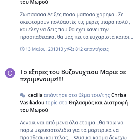
του Μωρού
Ζωιτσαααα Δε ξες ποσο μαποσο χαρηκα.. Σε
σκεφτομουν πολύαυτές τις μερες..παρα πολύ ,
και ελεγ να δεις που θα εχει κανει την
προσπαθειακαι θα μας πει τα ευχαριστα καποια
στιγμη!! Μπραβο μπραβο!!! Όλα τελεια!!!! Ρε Βικη
13 Μαίου, 2013
13 yr
812 απαντήσεις
δε θαμπορει ο ανθρωπος να ανταπεξελθει στη
βαφτηση!! Τι κανεις στο σπιτι..ποιος θατο
Το εξπρες του Βυζονυχτιου Μαριε σε περιμενουμε!!!!
δει;;;..εμενα ντρεπεσαι;;;..δε πας καλα..χεσε το
Το εξπρες του Βυζονυχτιου Μαριε σε
σπιτι και γινε Θεα… Αφρο καληεπιτυχια στη
περιμενουμε!!!!
διαιτα!! Δ εμου λες για προινο εκτος από αυγα τι
τρως;;; Αργυρω ναι ειανι γεγονος αυτό…
cecilia
απάντησε στο θέμα του/της
Chrisa
δυστιχως
Vasiliadou
topic στο
Θηλασμός και Διατροφή
του Μωρού
Λενακι ναι από μενα όλα ετοιμα…θα παω να
παρω μερικαστολιδια για τα μαρτιρικα να
προσθεσω και τελος…. Φυσικα καομα δενεχω