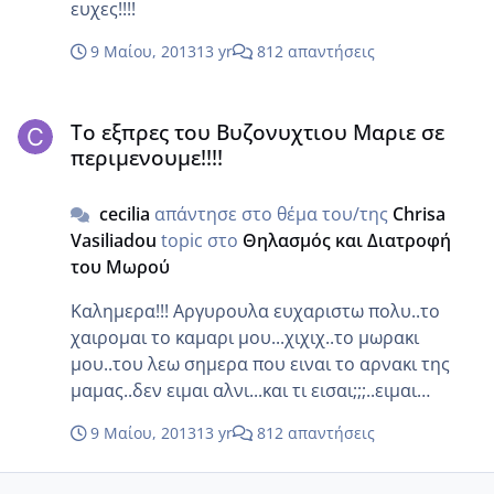
ευχες!!!!
9 Μαίου, 2013
13 yr
812 απαντήσεις
Το εξπρες του Βυζονυχτιου Μαριε σε περιμενουμε!!!!
Το εξπρες του Βυζονυχτιου Μαριε σε
περιμενουμε!!!!
cecilia
απάντησε στο θέμα του/της
Chrisa
Vasiliadou
topic στο
Θηλασμός και Διατροφή
του Μωρού
Καλημερα!!! Αργυρουλα ευχαριστω πολυ..το
χαιρομαι το καμαρι μου...χιχιχ..το μωρακι
μου..του λεω σημερα που ειναι το αρνακι της
μαμας..δεν ειμαι αλνι...και τι εισαι;;;..ειμαι
γατακι...χαχαχαχ... Μαρι Βικη..τα παμε
9 Μαίου, 2013
13 yr
812 απαντήσεις
ευτα..περιμενε τη βαφτηση και μετα τον
ξεκανεις τον ανθρωπο...που του εβαλες