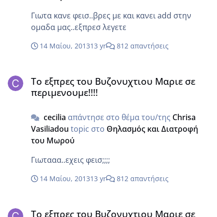
Γιωτα κανε φεισ..βρες με και κανει add στην
ομαδα μας..εξπρεσ λεγετε
14 Μαίου, 2013
13 yr
812 απαντήσεις
Το εξπρες του Βυζονυχτιου Μαριε σε περιμενουμε!!!!
Το εξπρες του Βυζονυχτιου Μαριε σε
περιμενουμε!!!!
cecilia
απάντησε στο θέμα του/της
Chrisa
Vasiliadou
topic στο
Θηλασμός και Διατροφή
του Μωρού
Γιωτααα..εχεις φεισ;;;;
14 Μαίου, 2013
13 yr
812 απαντήσεις
Το εξπρες του Βυζονυχτιου Μαριε σε περιμενουμε!!!!
Το εξπρες του Βυζονυχτιου Μαριε σε