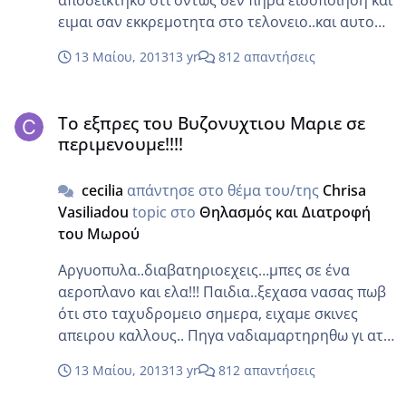
αποδεικτηκο οτι οντως δεν πηρα ειδοποιηση και
ειμαι σαν εκκρεμοτητα στο τελονειο..και αυτο
δεντο θελω..ειμαι και νομοταγης πολιτης..με
13 Μαίου, 2013
13 yr
812 απαντήσεις
χεσω τρομαρα μου.
Το εξπρες του Βυζονυχτιου Μαριε σε περιμενουμε!!!!
Το εξπρες του Βυζονυχτιου Μαριε σε
περιμενουμε!!!!
cecilia
απάντησε στο θέμα του/της
Chrisa
Vasiliadou
topic στο
Θηλασμός και Διατροφή
του Μωρού
Αργυοπυλα..διαβατηριοεχεις…μπες σε ένα
αεροπλανο και ελα!!! Παιδια..ξεχασα νασας πωβ
ότι στο ταχυδρομειο σημερα, ειχαμε σκινες
απειρου καλλους.. Πηγα ναδιαμαρτηρηθω γι ατο
πακετο τςη Βικης… Είναι λεειαπαραδεκτο..και
13 Μαίου, 2013
13 yr
812 απαντήσεις
εγω λεω που είναι το απαραδεκτο δεμα μου;;;….ε
δεν γνωριζω. Χαμοςεγινε…τους σιχτορισα..το