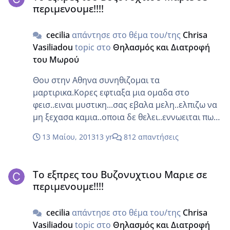
περιμενουμε!!!!
cecilia
απάντησε στο θέμα του/της
Chrisa
Vasiliadou
topic στο
Θηλασμός και Διατροφή
του Μωρού
Θου στην Αθηνα συνηθιζομαι τα
μαρτιρικα.Κορες εφτιαξα μια ομαδα στο
φεισ..ειναι μυστικη...σας εβαλα μελη..ελπιζω να
μη ξεχασα καμια..οποια δε θελει..εννωειται πως
μπορει να διαγραφει
13 Μαίου, 2013
13 yr
812 απαντήσεις
Το εξπρες του Βυζονυχτιου Μαριε σε περιμενουμε!!!!
Το εξπρες του Βυζονυχτιου Μαριε σε
περιμενουμε!!!!
cecilia
απάντησε στο θέμα του/της
Chrisa
Vasiliadou
topic στο
Θηλασμός και Διατροφή