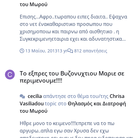
του Μωρού
Επισης…Αφρο..τωραπου ειπες διαιτα.. Εψαχνα
στο νετ ένακαθαριστικο προσωπου που
χρισημοποιω και παιρνω από αισθητικο . η
Συγκεκριμενηεταιρια εχει και αδυνατηστικα
προιοντα…και κλικαρω και με βγαζει σε ένα
13 Μαίου, 2013
13 yr
812 απαντήσεις
φορουμ.. Που λετε εκειτσουποτες κυριες…
μιλαμε για μετριου αναστηματο ςκαι βαρους 80-
Το εξπρες του Βυζονυχτιου Μαριε σε περιμενουμε!!!!
90 κιλα ατομα..νασυζητανε για το αν μια κρεμα
Το εξπρες του Βυζονυχτιου Μαριε σε
αδυνατησματος κανει η δεν κανει δουλεια..
περιμενουμε!!!!
Παιδια σορυ..κακιαείναι αλαλ ειχα ξεραθει στα
γελια.. Μα είναι δυνατωννα νοπμιζουν πως αν
cecilia
απάντησε στο θέμα του/της
Chrisa
δε το ραψου και δε γυμναστουν..μια κρεμα θα
Vasiliadou
topic στο
Θηλασμός και Διατροφή
τις μετατρεψεισε μοντελακια μεσα σε ένα
του Μωρού
μηνα;;;.. Είναι σαν τηδιαφιμιση του ρασμεπι
κετονς που ο άλλος ετρωγε το καταπετασμα
Ηθρε μονο το κειμενο!!!!επρεπε να το πω
αλλα εχασε 10κιλα σε 1 μηνα…
αργυρω..απλα εγω σαν Χρυσα δεν εχω