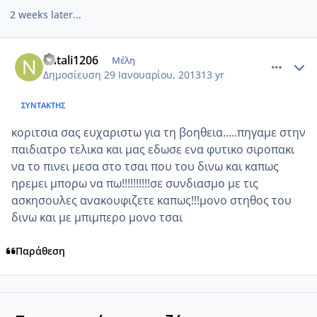
2 weeks later...
comment_901367
Author stats
natali1206
Μέλη
Δημοσίευση
29 Ιανουαρίου, 2013
13 yr
ΣΥΝΤΆΚΤΗΣ
κοριτσια σας ευχαριστω για τη βοηθεια.....πηγαμε στην
παιδιατρο τελικα και μας εδωσε ενα φυτικο σιροπακι
να το πινει μεσα στο τσαι που του δινω και καπως
ηρεμει μπορω να πω!!!!!!!!!!σε συνδιασμο με τις
ασκησουλες ανακουφιζετε καπως!!!μονο στηθος του
δινω και με μπιμπερο μονο τσαι
Παράθεση