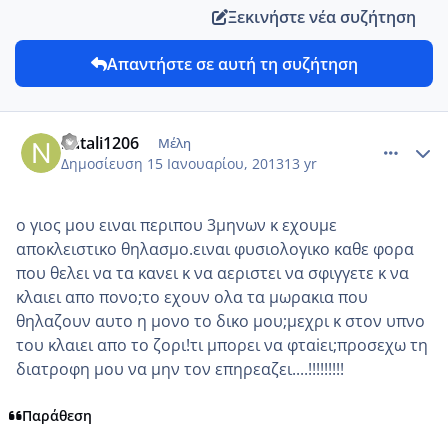
Ξεκινήστε νέα συζήτηση
Απαντήστε σε αυτή τη συζήτηση
comment_899672
Author stats
natali1206
Μέλη
Δημοσίευση
15 Ιανουαρίου, 2013
13 yr
ο γιος μου ειναι περιπου 3μηνων κ εχουμε
αποκλειστικο θηλασμο.ειναι φυσιολογικο καθε φορα
που θελει να τα κανει κ να αεριστει να σφιγγετε κ να
κλαιει απο πονο;το εχουν ολα τα μωρακια που
θηλαζουν αυτο η μονο το δικο μου;μεχρι κ στον υπνο
του κλαιει απο το ζορι!τι μπορει να φταiει;προσεχω τη
διατροφη μου να μην τον επηρεαζει....!!!!!!!!!
Παράθεση