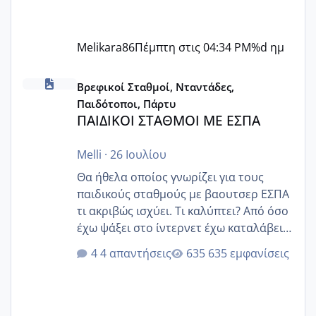
Melikara86
Πέμπτη στις 04:34 PM
%d ημ
ΠΑΙΔΙΚΟΙ ΣΤΑΘΜΟΙ ΜΕ ΕΣΠΑ
Βρεφικοί Σταθμοί, Νταντάδες,
Παιδότοποι, Πάρτυ
ΠΑΙΔΙΚΟΙ ΣΤΑΘΜΟΙ ΜΕ ΕΣΠΑ
Melli
·
26 Ιουλίου
Θα ήθελα οποίος γνωρίζει για τους
παιδικούς σταθμούς με βαουτσερ ΕΣΠΑ
τι ακριβώς ισχύει. Τι καλύπτει? Από όσο
έχω ψάξει στο ίντερνετ έχω καταλάβει
ότι το βαουτσερ καλύπτει όλα τα
4 απαντήσεις
635 εμφανίσεις
δίδακτρα και τα τροφεια του ιδιωτικού
παιδικού σταθμού για όποιον το έχει
πάρει. Οι παιδικοί σταθμοί έχουν
υπογράψει σύμβαση με την ΕΕΤΑΑ ότι