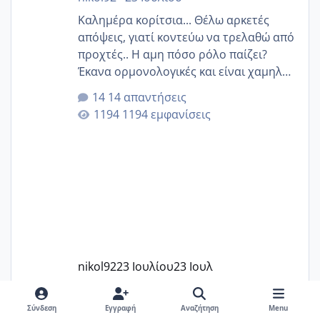
Καλημέρα κορίτσια... Θέλω αρκετές
απόψεις, γιατί κοντεύω να τρελαθώ από
προχτές.. Η αμη πόσο ρόλο παίζει?
Έκανα ορμονολογικές και είναι χαμηλή
για την ηλικία μου.. Είχα ήδη μια
14 απαντήσεις
εγκυμοσύνη, που έπρεπε να τερματιστεί
1194 εμφανίσεις
στην 27η εβδομάδα και προσπαθώ 7
μήνες ήδη και αρχίζω να αγχώνομαι με
το 1,18... Είμαι 33.. Κάποια που να έμεινε
με χαμηλή άμη???
nikol92
23 Ιουλίου
23 Ιουλ
Σύνδεση
Εγγραφή
Αναζήτηση
Menu