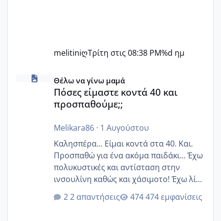
melitiniღ
Τρίτη στις 08:38 PM
%d ημ
Πόσες είμαστε κοντά 40 και προσπαθούμε;;
Θέλω να γίνω μαμά
Πόσες είμαστε κοντά 40 και
προσπαθούμε;;
Melikara86
·
1 Αυγούστου
Καλησπέρα... Είμαι κοντά στα 40. Και.
Προσπαθώ για ένα ακόμα παιδάκι... Έχω
πολυκυστικές και αντίσταση στην
ινσουλίνη καθώς και χάσιμοτο! Έχω λίγα
κιλά παραπάνω και όσο κ αν προσπαθώ
2 απαντήσεις
474 εμφανίσεις
δεν χάνω εύκολα! Προσπαθώ για ακόμη
ένα παιδί εδώ και 1,5 χρόνο! Θέλετε να