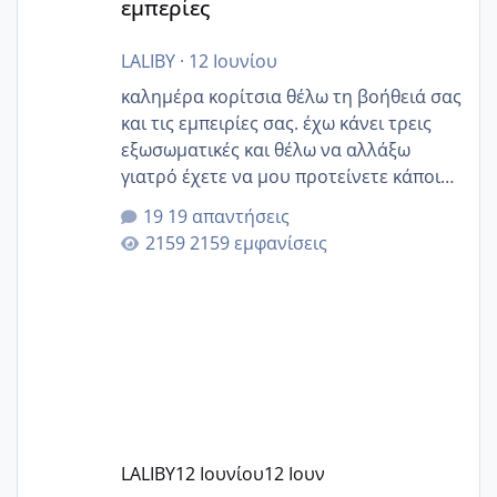
εμπερίες
LALIBY
·
12 Ιουνίου
καλημέρα κορίτσια θέλω τη βοήθειά σας
και τις εμπειρίες σας. έχω κάνει τρεις
εξωσωματικές και θέλω να αλλάξω
γιατρό έχετε να μου προτείνετε κάποιον
που μείνατε ευχαριστημένες και είχατε
19 απαντήσεις
επιιτυχία? έκανα στο υγεία με τον
2159 εμφανίσεις
ζερβομανωλάκη (δεν το εψαξε καθόλου
το θέμα δεν μου άρεσε καθο΄λου) και
στο γένεσις με τον πάντο
LALIBY
12 Ιουνίου
12 Ιουν