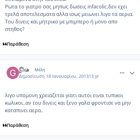
Ρωτα το γιατρο σας μηπως δωσεις infacolic,δεν εχει
τρελά αποτελεσματα αλλα ισως μειωνει λιγο τα αερια.
Του δινεις και μητρικο με μπιμπερο ή μονο απο
στηθος?
Παράθεση
comment_900038
Author stats
gika
Μέλη
Δημοσίευση
18 Ιανουαρίου, 2013
13 yr
λιγο υπομονη χρειαζεται γιατι αυτοι ειναι τυπικοι
κωλικοι..αν του δινεις και ξενο γαλα φροντισε να μην
καταπινει αερα..
Παράθεση