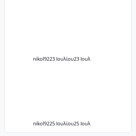
μήνες ήδη και αρχίζω να αγχώνομαι με
το 1,18... Είμαι 33.. Κάποια που να έμεινε
με χαμηλή άμη???
nikol92
23 Ιουλίου
23 Ιουλ
nikol92
25 Ιουλίου
25 Ιουλ