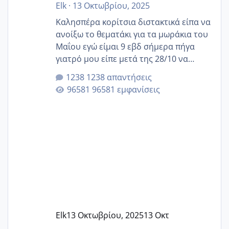
Elk
·
13 Οκτωβρίου, 2025
Καλησπέρα κορίτσια διστακτικά είπα να
ανοίξω το θεματάκι για τα μωράκια του
Μαΐου εγώ είμαι 9 εβδ σήμερα πήγα
γιατρό μου είπε μετά της 28/10 να
κλείσω ραντεβού για την αυχενική είναι
1238 απαντήσεις
καμιά άλλη κοπέλα να γεννάει Μάιο ;;
96581 εμφανίσεις
Elk
13 Οκτωβρίου, 2025
13 Οκτ