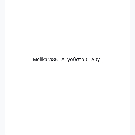
γράψετε όσες κοπέλες είστε σε
παρόμοια φάση;; Αυτή την στιγμή έχω
δύο χαμένους κύκλους δεν έχω έρθει
περίοδο αυτό τον μήνα περίμενα 20 δεν
ήρθα απλά είδα λίγα ροζ έκανα υπέρηχο
την επομενη μέρα και το ενδομήτριό
ήταν 11,1 χιλιοστά πολύ κα
Melikara86
1 Αυγούστου
1 Αυγ