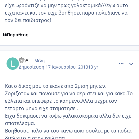
είχε...φρόντιζε να μην τρως γαλακτομικά///εγω αυτο
ειχα κανει και τον ειχε βοηθησει παρα πολυ!πανε να
τον δει παιδιατρος!
Παράθεση
comment_899903
Author stats
Lia*
Μέλη
Δημοσίευση
17 Ιανουαρίου, 2013
13 yr
Και ο δικος μου το εκανε απο 2μιση μηνων.
Ζοριζοταν και πονουσε για να αεριστει και για κακα.Το
εβλεπα και υπεφερε το καημενο.Αλλα μεχρι τον
τεταρτο μηνα ειχε σταματησει.
Ειχα δοκιμασει να κοψω γαλακτοκομικα αλλα δεν ειχε
αποτελεσμα.
Βοηθουσε πολυ να του κανω ασκησουλες με τα ποδια
διπλωμενα στην κοιλιτσα.