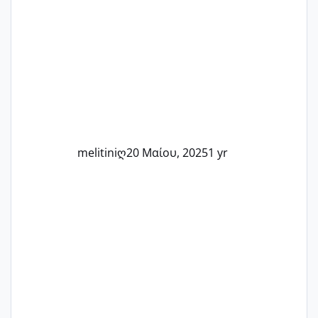
στιγμή αυτού του ξεχωριστού ταξιδιού.
Καμία δεν είναι μόνη – όλες μαζί
μπορούμε να στηρίξουμε η μία την
άλλη, να δώσουμε κουράγιο στις
δύσκολες στιγμές και να γιορτάσουμε
τις μικρές και μεγάλες νίκες. Είτε είστε
στο στάδιο της προετοιμασίας, είτε
ετοιμάζεστε
melitiniღ
20 Μαίου, 2025
1 yr