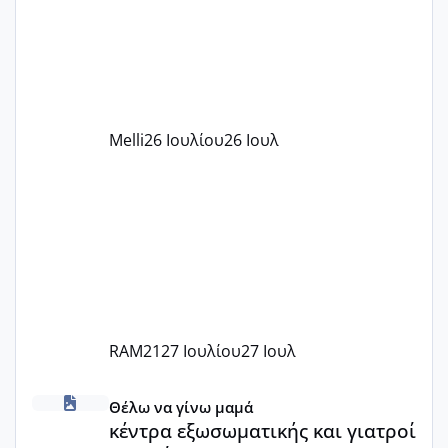
πάρει. Οι παιδικοί σταθμοί έχουν
υπογράψει σύμβαση με την ΕΕΤΑΑ ότι
δέχονται παιδιά με βαουτσερ και ότι
αυτό τα καλύπτει όλα εκτός από έξτρα
όπως σχολικό λεωφορείο κτλ. Είναι
παράνομο να χρεώνουν κάτι επιπλέον.
Melli
26 Ιουλίου
26 Ιουλ
Εγώ πήγα σε έναν ιδιωτικό παιδικό στ
RAM21
27 Ιουλίου
27 Ιουλ
κέντρα εξωσωματικής και γιατροί εμπερίες
Θέλω να γίνω μαμά
κέντρα εξωσωματικής και γιατροί