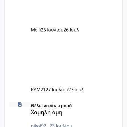
δέχονται παιδιά με βαουτσερ και ότι
αυτό τα καλύπτει όλα εκτός από έξτρα
όπως σχολικό λεωφορείο κτλ. Είναι
παράνομο να χρεώνουν κάτι επιπλέον.
Melli
26 Ιουλίου
26 Ιουλ
Εγώ πήγα σε έναν ιδιωτικό παιδικό στ
RAM21
27 Ιουλίου
27 Ιουλ
Χαμηλή άμη
Θέλω να γίνω μαμά
Χαμηλή άμη
nikol92
·
23 Ιουλίου