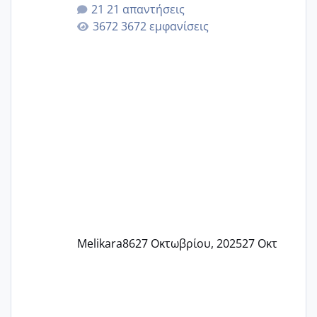
αυτές που ήδη περιμένουν. Να πάρουν
21 απαντήσεις
γερα μωράκια στην αγκαλίτσα τους
3672 εμφανίσεις
🙏🏼🙏🏼 Ας πάμε λοιπόν στο θέμα μου.
Τελευταία περίοδο 25 σεπτεμβρίου
Εδώ και τέσσερις πέντε μέρες νιώθω
αρρωστη δεν έχω κουράγιο για τίποτα
πονάει πολύ το στήθος μου και τα δύο
και βάζω θερμόμετρο και έχω συνεχώς
37 με 37, 3 Έτσι λοιπόν είπα να κάνω
ένα τεστ την παρασ
Melikara86
27 Οκτωβρίου, 2025
27 Οκτ