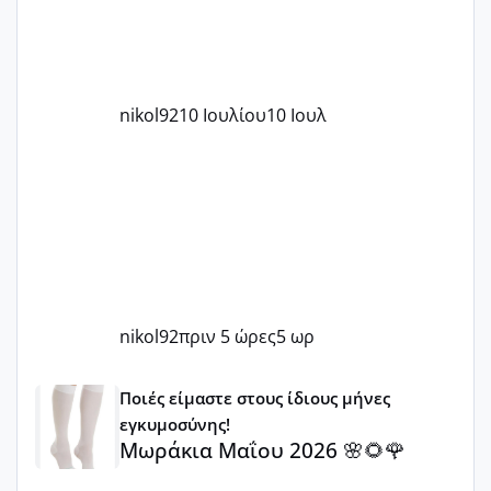
nikol92
10 Ιουλίου
10 Ιουλ
nikol92
πριν 5 ώρες
5 ωρ
Μωράκια Μαΐου 2026 🌸🌻🌹
Ποιές είμαστε στους ίδιους μήνες
εγκυμοσύνης!
Μωράκια Μαΐου 2026 🌸🌻🌹