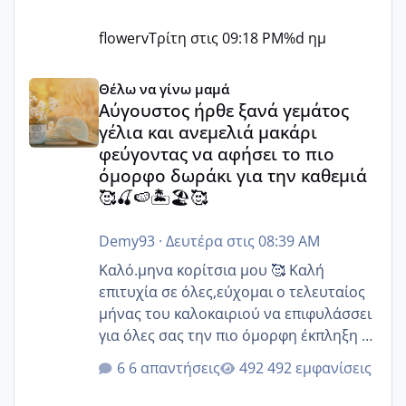
flowerv
Τρίτη στις 09:18 PM
%d ημ
Αύγουστος ήρθε ξανά γεμάτος γέλια και ανεμελιά μακάρι 
Θέλω να γίνω μαμά
Αύγουστος ήρθε ξανά γεμάτος
γέλια και ανεμελιά μακάρι
φεύγοντας να αφήσει το πιο
όμορφο δωράκι για την καθεμιά
🥰🍒🍉🏝️🏖️🥰
Demy93
·
Δευτέρα στις 08:39 AM
Καλό.μηνα κορίτσια μου 🥰 Καλή
επιτυχία σε όλες,εύχομαι ο τελευταίος
μήνας του καλοκαιριού να επιφυλάσσει
για όλες σας την πιο όμορφη έκπληξη 🧿
@Elk @Melikara86 @Παρασκευαιδου
6 απαντήσεις
492 εμφανίσεις
@Zenia z @melitiniღ @Christi.D.
@flowerv @Riaa @Ngsofia