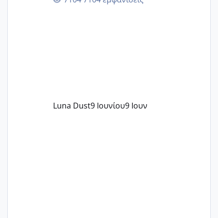
περνάνε με τίποτα.
Luna Dust
9 Ιουνίου
9 Ιουν