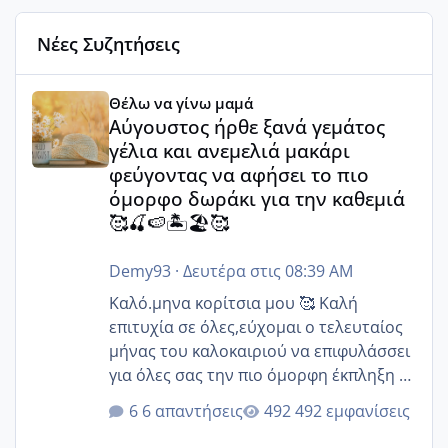
Νέες Συζητήσεις
Αύγουστος ήρθε ξανά γεμάτος γέλια και ανεμελιά μακάρι 
Θέλω να γίνω μαμά
Αύγουστος ήρθε ξανά γεμάτος
γέλια και ανεμελιά μακάρι
φεύγοντας να αφήσει το πιο
όμορφο δωράκι για την καθεμιά
🥰🍒🍉🏝️🏖️🥰
Demy93
·
Δευτέρα στις 08:39 AM
Καλό.μηνα κορίτσια μου 🥰 Καλή
επιτυχία σε όλες,εύχομαι ο τελευταίος
μήνας του καλοκαιριού να επιφυλάσσει
για όλες σας την πιο όμορφη έκπληξη 🧿
@Elk @Melikara86 @Παρασκευαιδου
6 απαντήσεις
492 εμφανίσεις
@Zenia z @melitiniღ @Christi.D.
@flowerv @Riaa @Ngsofia