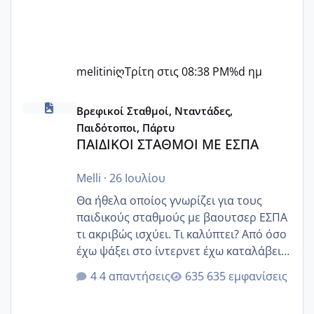
melitiniღ
Τρίτη στις 08:38 PM
%d ημ
ΠΑΙΔΙΚΟΙ ΣΤΑΘΜΟΙ ΜΕ ΕΣΠΑ
Βρεφικοί Σταθμοί, Νταντάδες,
Παιδότοποι, Πάρτυ
ΠΑΙΔΙΚΟΙ ΣΤΑΘΜΟΙ ΜΕ ΕΣΠΑ
Melli
·
26 Ιουλίου
Θα ήθελα οποίος γνωρίζει για τους
παιδικούς σταθμούς με βαουτσερ ΕΣΠΑ
τι ακριβώς ισχύει. Τι καλύπτει? Από όσο
έχω ψάξει στο ίντερνετ έχω καταλάβει
ότι το βαουτσερ καλύπτει όλα τα
4 απαντήσεις
635 εμφανίσεις
δίδακτρα και τα τροφεια του ιδιωτικού
παιδικού σταθμού για όποιον το έχει