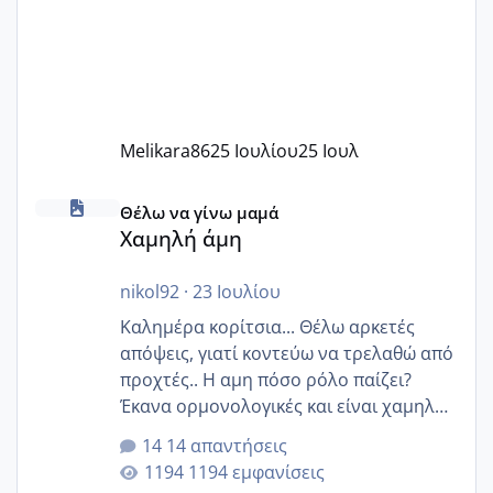
Melikara86
25 Ιουλίου
25 Ιουλ
Χαμηλή άμη
Θέλω να γίνω μαμά
Χαμηλή άμη
nikol92
·
23 Ιουλίου
Καλημέρα κορίτσια... Θέλω αρκετές
απόψεις, γιατί κοντεύω να τρελαθώ από
προχτές.. Η αμη πόσο ρόλο παίζει?
Έκανα ορμονολογικές και είναι χαμηλή
για την ηλικία μου.. Είχα ήδη μια
14 απαντήσεις
εγκυμοσύνη, που έπρεπε να τερματιστεί
1194 εμφανίσεις
στην 27η εβδομάδα και προσπαθώ 7