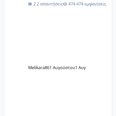
κιλά παραπάνω και όσο κ αν προσπαθώ
2 απαντήσεις
474 εμφανίσεις
δεν χάνω εύκολα! Προσπαθώ για ακόμη
ένα παιδί εδώ και 1,5 χρόνο! Θέλετε να
γράψετε όσες κοπέλες είστε σε
παρόμοια φάση;; Αυτή την στιγμή έχω
δύο χαμένους κύκλους δεν έχω έρθει
περίοδο αυτό τον μήνα περίμενα 20 δεν
ήρθα απλά είδα λίγα ροζ έκανα υπέρηχο
την επομενη μέρα και το ενδομήτριό
ήταν 11,1 χιλιοστά πολύ κα
Melikara86
1 Αυγούστου
1 Αυγ