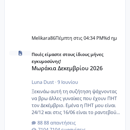
Melikara86
Πέμπτη στις 04:34 PM
%d ημ
Μωράκια Δεκεμβρίου 2026
Ποιές είμαστε στους ίδιους μήνες
εγκυμοσύνης!
Μωράκια Δεκεμβρίου 2026
Luna Dust
·
9 Ιουνίου
Ξεκινάω αυτή τη συζήτηση ψάχνοντας
να βρω άλλες γυναίκες που έχουν ΠΗΤ
τον Δεκέμβριο. Εμένα η ΠΗΤ μου είναι
24/12 και στις 16/06 είναι το ραντεβού
της αυχενικής διαφάνειας. Έχω αρκετό
88 απαντήσεις
άγχος και οι μέρες δεν φαίνεται να
7104 εμφανίσεις