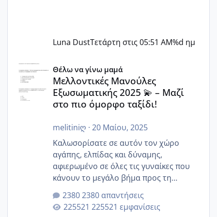
Luna Dust
Τετάρτη στις 05:51 AM
%d ημ
Μελλοντικές Μανούλες Εξωσωματικής 2025 💫 – Μαζί στο
Θέλω να γίνω μαμά
Μελλοντικές Μανούλες
Εξωσωματικής 2025 💫 – Μαζί
στο πιο όμορφο ταξίδι!
melitiniღ
·
20 Μαίου, 2025
Καλωσορίσατε σε αυτόν τον χώρο
αγάπης, ελπίδας και δύναμης,
αφιερωμένο σε όλες τις γυναίκες που
κάνουν το μεγάλο βήμα προς τη
μητρότητα μέσω εξωσωματικής το 2025.
2380 απαντήσεις
Εδώ θα μοιραστούμε αγωνίες, χαρές,
225521 εμφανίσεις
εμπειρίες και κάθε μικρή ή μεγάλη