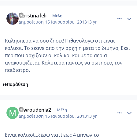
comment_899675
Author stats
christina leli
Μέλη
Δημοσίευση
15 Ιανουαρίου, 2013
13 yr
Καλησπερα να σου ζησει! Πιθανολογω οτι ειναι
κολικοι. Το εκανε απο την αρχη η μετα το διμηνο; Εκει
περιπου αρχιζουν οι κολικοι και με τα αερια
ανακουφιζεται. Καλυτερα παντως να ρωτησεις τον
παιδιατρο.
Παράθεση
comment_899680
Author stats
mwroudenia2
Μέλη
Δημοσίευση
15 Ιανουαρίου, 2013
13 yr
Eιναι κολικοί...ξέρω γιατί εως 4 μηνων το