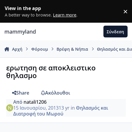
Μετάβαση σε περιεχόμενο
View in the app
×
D
A better way to browse.
Learn more
.
mammyland
Σύνδεση
Αρχή
Φόρουμ
Βρέφη & Νήπια
Θηλασμός και Δ
ερωτηση σε αποκλειστικο
θηλασμο
Share
Ακόλουθοι
Από
natali1206
15 Ιανουαρίου, 2013
13 yr
in
Θηλασμός και
Διατροφή του Μωρού