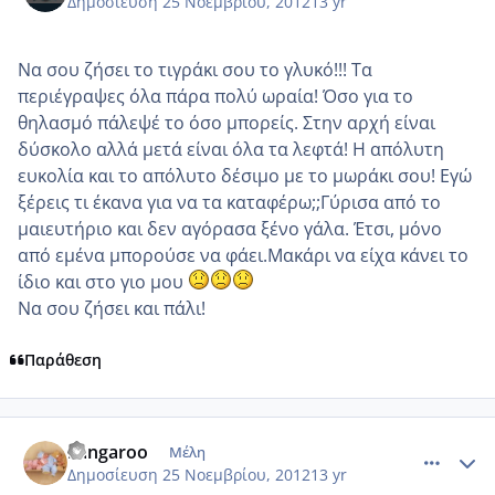
Δημοσίευση
25 Νοεμβρίου, 2012
13 yr
Να σου ζήσει το τιγράκι σου το γλυκό!!! Τα
περιέγραψες όλα πάρα πολύ ωραία! Όσο για το
θηλασμό πάλεψέ το όσο μπορείς. Στην αρχή είναι
δύσκολο αλλά μετά είναι όλα τα λεφτά! Η απόλυτη
ευκολία και το απόλυτο δέσιμο με το μωράκι σου! Εγώ
ξέρεις τι έκανα για να τα καταφέρω;;Γύρισα από το
μαιευτήριο και δεν αγόρασα ξένο γάλα. Έτσι, μόνο
από εμένα μπορούσε να φάει.Μακάρι να είχα κάνει το
ίδιο και στο γιο μου
Να σου ζήσει και πάλι!
Παράθεση
comment_893701
Author stats
kangaroo
Μέλη
Δημοσίευση
25 Νοεμβρίου, 2012
13 yr