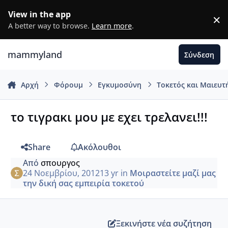
Μετάβαση σε περιεχόμενο
View in the app
×
D
A better way to browse.
Learn more
.
mammyland
Σύνδεση
Αρχή
Φόρουμ
Εγκυμοσύνη
Τοκετός και Μαιευτ
το τιγρακι μου με εχει τρελανει!!!
Share
Ακόλουθοι
Από
σπουργος
24 Νοεμβρίου, 2012
13 yr
in
Μοιραστείτε μαζί μας
την δική σας εμπειρία τοκετού
Ξεκινήστε νέα συζήτηση