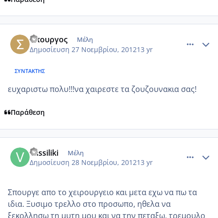
comment_894241
Author stats
σπουργος
Μέλη
Δημοσίευση
27 Νοεμβρίου, 2012
13 yr
ΣΥΝΤΆΚΤΗΣ
ευχαριστω πολυ!!!να χαιρεστε τα ζουζουνακια σας!
Παράθεση
comment_894572
Author stats
vassiliki
Μέλη
Δημοσίευση
28 Νοεμβρίου, 2012
13 yr
Σπουργε απο το χειρουργειο και μετα εχω να πω τα
ιδια. Ξυσιμο τρελλο στο προσωπο, ηθελα να
ξεκολλησω τη μυτη μου και να την πεταξω, τρεμουλο