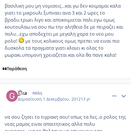
βασιλικη μου μη νομισεις...και γω δεν κοιμαμαι καλα
γιατι το μικρουλι ξυπναει ανα 3 και 2 ωρες το
βραδυ.τρωει λιγο και αποκοιμιεται παλι.εγω ομως
κουτουλαω.να σου πω την αληθεια δε με πειραζει και
πολυ...εχω αποδεχτει με μεγαλη χαρα το νεο μου
ρολο!
με τους κολικους ομως πρεπει να ειναι πιο
δυσκολα τα πραγματα γιατι κλαιει κι ολας το
μωρακι.υπομονη χρειαζεται και ολα θα πανε καλα!
Παράθεση
comment_895100
Author stats
gika
Μέλη
Δημοσίευση
1 Δεκεμβρίου, 2012
13 yr
να σου ζησει το τιγρακη σου! οπως τα λες..ο ρολος της
νεας μαμας ειναι απαιτητικος αλλα πολυ
ομορφος...για το θηλασμο να επιμεινεις οσο