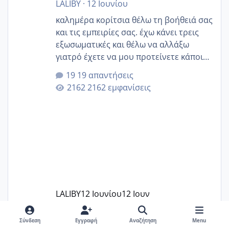
LALIBY
·
12 Ιουνίου
καλημέρα κορίτσια θέλω τη βοήθειά σας
και τις εμπειρίες σας. έχω κάνει τρεις
εξωσωματικές και θέλω να αλλάξω
γιατρό έχετε να μου προτείνετε κάποιον
που μείνατε ευχαριστημένες και είχατε
19 απαντήσεις
επιιτυχία? έκανα στο υγεία με τον
2162 εμφανίσεις
ζερβομανωλάκη (δεν το εψαξε καθόλου
το θέμα δεν μου άρεσε καθο΄λου) και
στο γένεσις με τον πάντο
LALIBY
12 Ιουνίου
12 Ιουν
Σύνδεση
Εγγραφή
Αναζήτηση
Menu