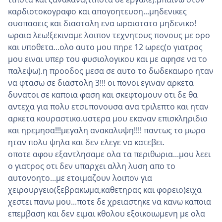
καρδιοτοκογραφο και απογοητευση...μηδενικες
συσπασεις και διαστολη ενα ωραιοτατο μηδενικο!
ωραια λεω!ξεκιναμε λοιπον τεχνητους πονους με ορο
και υποθετα...ολο αυτο μου πηρε 12 ωρες(ο γιατρος
μου ειναι υπερ του φυσιολογικου και με αφησε να το
παλεψω).η προοδος μεσα σε αυτο το δωδεκαωρο ηταν
να φτασω σε διαστολη 3!!! οι πονοι εγιναν αρκετα
δυνατοι σε καποια φαση και σκεφτομουν οτι δε θα
αντεχα για πολυ ετσι.πονουσα ανα τριλεπτο και ηταν
αρκετα κουραστικο.υστερα μου εκαναν επισκληριδιο
και ηρεμησα!!!μεγαλη ανακαλυψη!!!! παντως το μωρο
ηταν πολυ ψηλα και δεν ελεγε να κατεβει.
οποτε αφου εξαντλησαμε ολα τα περιθωρια...μου λεει
ο γιατρος οτι δεν υπαρχει αλλη λυση απο το
αυτονοητο...με ετοιμαζουν λοιπον για
χειρουργειο(ξεβρακωμα,καθετηρας και φορειο)ειχα
χεστει πανω μου...ποτε δε χρειαστηκε να κανω καποια
επεμβαση και δεν ειμαι κθολου εξοικοιωμενη με ολα