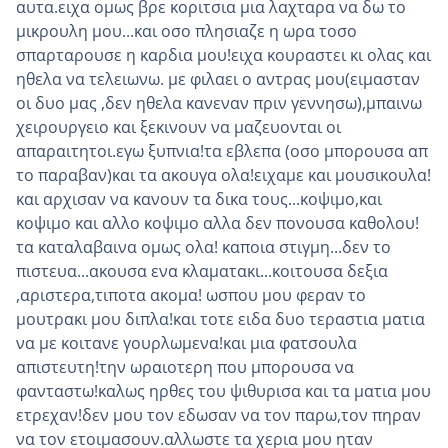
αυτα.ειχα ομως βρε κοριτσια μια λαχταρα να δω το
μικρουλη μου...και οσο πλησιαζε η ωρα τοσο
σπαρταρουσε η καρδια μου!ειχα κουραστει κι ολας και
ηθελα να τελειωνω. με φιλαει ο αντρας μου(ειμασταν
οι δυο μας ,δεν ηθελα κανεναν πριν γεννησω),μπαινω
χειρουργειο και ξεκινουν να μαζευονται οι
απαραιτητοι.εγω ξυπνια!τα εβλεπα (οσο μπορουσα απ
το παραβαν)και τα ακουγα ολα!ειχαμε και μουσικουλα!
και αρχισαν να κανουν τα δικα τους...κοψιμο,και
κοψιμο και αλλο κοψιμο αλλα δεν πονουσα καθολου!
τα καταλαβαινα ομως ολα! καποια στιγμη...δεν το
πιστευα...ακουσα ενα κλαματακι...κοιτουσα δεξια
,αριστερα,τιποτα ακομα! ωσπου μου φεραν το
μουτρακι μου διπλα!και τοτε ειδα δυο τεραστια ματια
να με κοιτανε γουρλωμενα!και μια φατσουλα
απιστευτη!την ωραιοτερη που μπορουσα να
φανταστω!καλως ηρθες του ψιθυρισα και τα ματια μου
ετρεχαν!δεν μου τον εδωσαν να τον παρω,τον πηραν
να τον ετοιμασουν.αλλωστε τα χερια μου ηταν