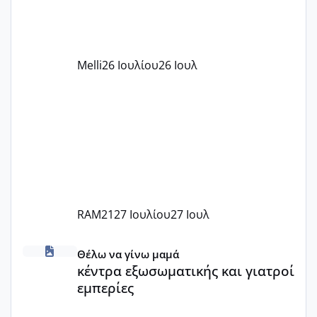
δέχονται παιδιά με βαουτσερ και ότι
αυτό τα καλύπτει όλα εκτός από έξτρα
όπως σχολικό λεωφορείο κτλ. Είναι
παράνομο να χρεώνουν κάτι επιπλέον.
Melli
26 Ιουλίου
26 Ιουλ
Εγώ πήγα σε έναν ιδιωτικό παιδικό στ
RAM21
27 Ιουλίου
27 Ιουλ
κέντρα εξωσωματικής και γιατροί εμπερίες
Θέλω να γίνω μαμά
κέντρα εξωσωματικής και γιατροί
εμπερίες