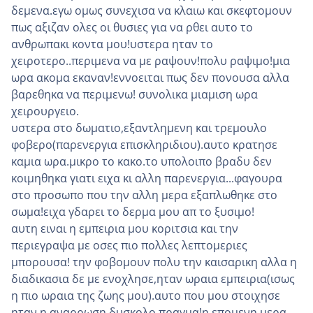
δεμενα.εγω ομως συνεχισα να κλαιω και σκεφτομουν
πως αξιζαν ολες οι θυσιες για να ρθει αυτο το
ανθρωπακι κοντα μου!υστερα ηταν το
χειροτερο..περιμενα να με ραψουν!πολυ ραψιμο!μια
ωρα ακομα εκαναν!εννοειται πως δεν πονουσα αλλα
βαρεθηκα να περιμενω! συνολικα μιαμιση ωρα
χειρουργειο.
υστερα στο δωματιο,εξαντλημενη και τρεμουλο
φοβερο(παρενεργια επισκληριδιου).αυτο κρατησε
καμια ωρα.μικρο το κακο.το υπολοιπο βραδυ δεν
κοιμηθηκα γιατι ειχα κι αλλη παρενεργια...φαγουρα
στο προσωπο που την αλλη μερα εξαπλωθηκε στο
σωμα!ειχα γδαρει το δερμα μου απ το ξυσιμο!
αυτη ειναι η εμπειρια μου κοριτσια και την
περιεγραψα με οσες πιο πολλες λεπτομεριες
μπορουσα! την φοβομουν πολυ την καισαρικη αλλα η
διαδικασια δε με ενοχλησε,ηταν ωραια εμπειρια(ισως
η πιο ωραια της ζωης μου).αυτο που μου στοιχησε
ηταν η αναρρωση.δυσκολο πραγμα!η επομενη μερα