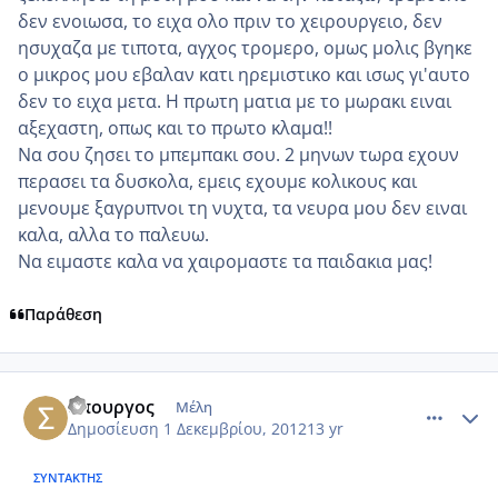
δεν ενοιωσα, το ειχα ολο πριν το χειρουργειο, δεν
ησυχαζα με τιποτα, αγχος τρομερο, ομως μολις βγηκε
ο μικρος μου εβαλαν κατι ηρεμιστικο και ισως γι'αυτο
δεν το ειχα μετα. Η πρωτη ματια με το μωρακι ειναι
αξεχαστη, οπως και το πρωτο κλαμα!!
Να σου ζησει το μπεμπακι σου. 2 μηνων τωρα εχουν
περασει τα δυσκολα, εμεις εχουμε κολικους και
μενουμε ξαγρυπνοι τη νυχτα, τα νευρα μου δεν ειναι
καλα, αλλα το παλευω.
Να ειμαστε καλα να χαιρομαστε τα παιδακια μας!
Παράθεση
comment_895090
Author stats
σπουργος
Μέλη
Δημοσίευση
1 Δεκεμβρίου, 2012
13 yr
ΣΥΝΤΆΚΤΗΣ