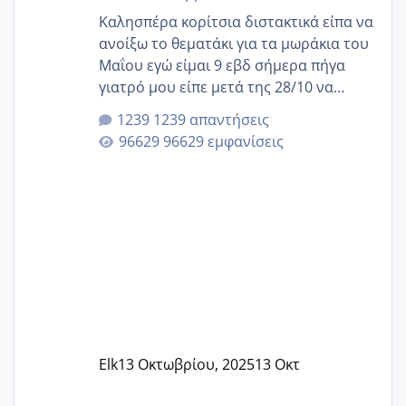
Καλησπέρα κορίτσια διστακτικά είπα να
ανοίξω το θεματάκι για τα μωράκια του
Μαΐου εγώ είμαι 9 εβδ σήμερα πήγα
γιατρό μου είπε μετά της 28/10 να
κλείσω ραντεβού για την αυχενική είναι
1239 απαντήσεις
καμιά άλλη κοπέλα να γεννάει Μάιο ;;
96629 εμφανίσεις
Elk
13 Οκτωβρίου, 2025
13 Οκτ