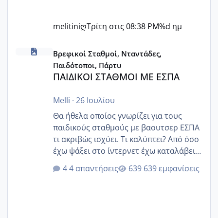
melitiniღ
Τρίτη στις 08:38 PM
%d ημ
ΠΑΙΔΙΚΟΙ ΣΤΑΘΜΟΙ ΜΕ ΕΣΠΑ
Βρεφικοί Σταθμοί, Νταντάδες,
Παιδότοποι, Πάρτυ
ΠΑΙΔΙΚΟΙ ΣΤΑΘΜΟΙ ΜΕ ΕΣΠΑ
Melli
·
26 Ιουλίου
Θα ήθελα οποίος γνωρίζει για τους
παιδικούς σταθμούς με βαουτσερ ΕΣΠΑ
τι ακριβώς ισχύει. Τι καλύπτει? Από όσο
έχω ψάξει στο ίντερνετ έχω καταλάβει
ότι το βαουτσερ καλύπτει όλα τα
4 απαντήσεις
639 εμφανίσεις
δίδακτρα και τα τροφεια του ιδιωτικού
παιδικού σταθμού για όποιον το έχει
πάρει. Οι παιδικοί σταθμοί έχουν
υπογράψει σύμβαση με την ΕΕΤΑΑ ότι