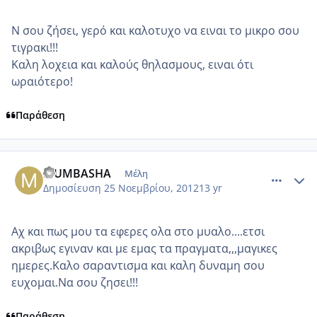
Ν σου ζήσει, γερό και καλοτυχο να ειναι το μικρο σου
τιγρακι!!!
Καλη λοχεια και καλούς θηλασμους, ειναι ότι
ωραιότερο!
Παράθεση
comment_893706
Author stats
MUMBASHA
Μέλη
Δημοσίευση
25 Νοεμβρίου, 2012
13 yr
Αχ και πως μου τα εφερες ολα στο μυαλο....ετσι
ακριβως εγιναν και με εμας τα πραγματα,,,μαγικες
ημερες.Καλο σαραντισμα και καλη δυναμη σου
ευχομαι.Να σου ζησει!!!
Παράθεση