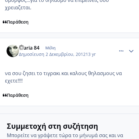
χρειαζεται.
Παράθεση
comment_895231
Author stats
Maria 84
Μέλη
Δημοσίευση
2 Δεκεμβρίου, 2012
13 yr
να σου ζησει το τιγρακι και καλους θηλασμους να
εχετε!!!!
Παράθεση
Συμμετοχή στη συζήτηση
Μπορείτε να γράψετε τώρα το μήνυμά σας και να