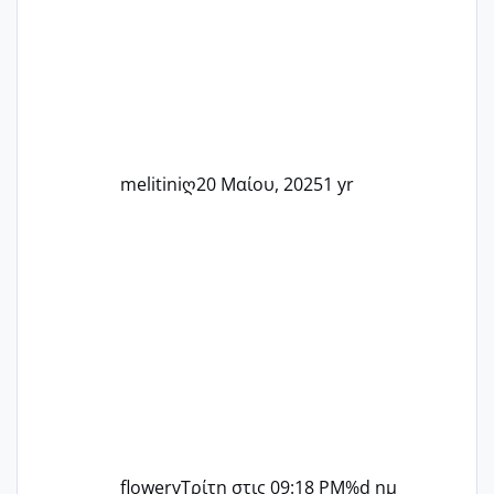
μπορούμε να στηρίξουμε η μία την
άλλη, να δώσουμε κουράγιο στις
δύσκολες στιγμές και να γιορτάσουμε
τις μικρές και μεγάλες νίκες. Είτε είστε
στο στάδιο της προετοιμασίας, είτε
ετοιμάζεστε
melitiniღ
20 Μαίου, 2025
1 yr
flowerv
Τρίτη στις 09:18 PM
%d ημ