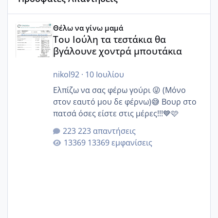
Του Ιούλη τα τεστάκια θα βγάλουνε χοντρά μπουτάκια
Θέλω να γίνω μαμά
Του Ιούλη τα τεστάκια θα
βγάλουνε χοντρά μπουτάκια
nikol92
·
10 Ιουλίου
Ελπίζω να σας φέρω γούρι 😜 (Μόνο
στον εαυτό μου δε φέρνω)😅 Βουρ στο
πατσά όσες είστε στις μέρες!!!💙🩷
223 απαντήσεις
13369 εμφανίσεις