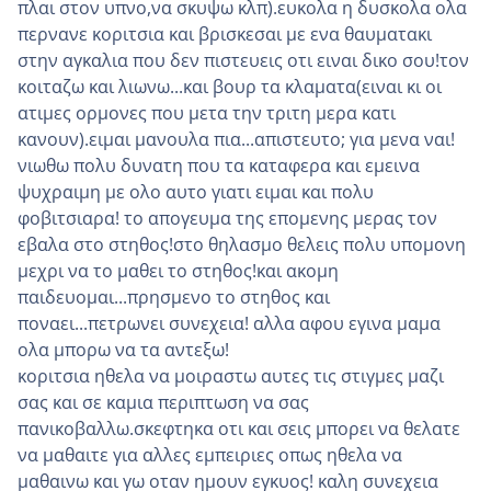
πλαι στον υπνο,να σκυψω κλπ).ευκολα η δυσκολα ολα
περνανε κοριτσια και βρισκεσαι με ενα θαυματακι
στην αγκαλια που δεν πιστευεις οτι ειναι δικο σου!τον
κοιταζω και λιωνω...και βουρ τα κλαματα(ειναι κι οι
ατιμες ορμονες που μετα την τριτη μερα κατι
κανουν).ειμαι μανουλα πια...απιστευτο; για μενα ναι!
νιωθω πολυ δυνατη που τα καταφερα και εμεινα
ψυχραιμη με ολο αυτο γιατι ειμαι και πολυ
φοβιτσιαρα! το απογευμα της επομενης μερας τον
εβαλα στο στηθος!στο θηλασμο θελεις πολυ υπομονη
μεχρι να το μαθει το στηθος!και ακομη
παιδευομαι...πρησμενο το στηθος και
ποναει...πετρωνει συνεχεια! αλλα αφου εγινα μαμα
ολα μπορω να τα αντεξω!
κοριτσια ηθελα να μοιραστω αυτες τις στιγμες μαζι
σας και σε καμια περιπτωση να σας
πανικοβαλλω.σκεφτηκα οτι και σεις μπορει να θελατε
να μαθαιτε για αλλες εμπειριες οπως ηθελα να
μαθαινω και γω οταν ημουν εγκυος! καλη συνεχεια