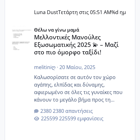
Luna Dust
Τετάρτη στις 05:51 AM
%d ημ
Μελλοντικές Μανούλες Εξωσωματικής 2025 💫 – Μαζί στο
Θέλω να γίνω μαμά
Μελλοντικές Μανούλες
Εξωσωματικής 2025 💫 – Μαζί
στο πιο όμορφο ταξίδι!
melitiniღ
·
20 Μαίου, 2025
Καλωσορίσατε σε αυτόν τον χώρο
αγάπης, ελπίδας και δύναμης,
αφιερωμένο σε όλες τις γυναίκες που
κάνουν το μεγάλο βήμα προς τη
μητρότητα μέσω εξωσωματικής το 2025.
2380 απαντήσεις
Εδώ θα μοιραστούμε αγωνίες, χαρές,
225599 εμφανίσεις
εμπειρίες και κάθε μικρή ή μεγάλη
στιγμή αυτού του ξεχωριστού ταξιδιού.
Καμία δεν είναι μόνη – όλες μαζί