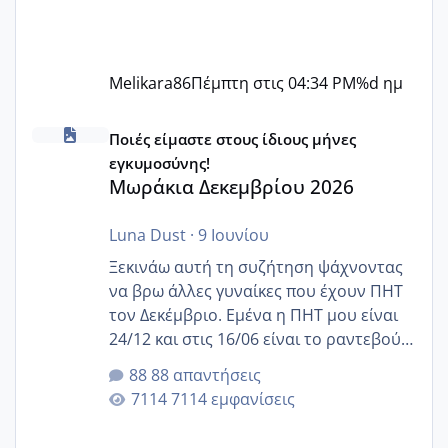
Melikara86
Πέμπτη στις 04:34 PM
%d ημ
Μωράκια Δεκεμβρίου 2026
Ποιές είμαστε στους ίδιους μήνες
εγκυμοσύνης!
Μωράκια Δεκεμβρίου 2026
Luna Dust
·
9 Ιουνίου
Ξεκινάω αυτή τη συζήτηση ψάχνοντας
να βρω άλλες γυναίκες που έχουν ΠΗΤ
τον Δεκέμβριο. Εμένα η ΠΗΤ μου είναι
24/12 και στις 16/06 είναι το ραντεβού
της αυχενικής διαφάνειας. Έχω αρκετό
88 απαντήσεις
άγχος και οι μέρες δεν φαίνεται να
7114 εμφανίσεις
περνάνε με τίποτα.