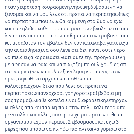
ηταν χειροτερη.κουρασμενη,νηστικη,διψασμενη,να
ξυνομαι και να μου λενε οτι πρεπει να περπατησω!πως
να περπατησω που ενιωθα κομμενη στα δυο.να εχω
και τον ηλιθιο καθετηρα που μου τον εβγαλε μετα απο
λιγο.ηταν απαισιο το συναισθημα να τον τραβανε απο
κει μεσα(οταν τον εβαλαν δεν τον καταλαβα γιατι ειχα
την αναισθησια).να σου λενε οτι δεν κανει ουτε νερο
να πιεις.ειχα κορακιασει γιατι ουτε την προηγουμενη
με αφησαν να φαω και να πιω(τζαμπα οι λιχουδιες απ
το φουρνο).γενικα πολυ εξαντληση και πονος.οταν
ομως σηκωθηκα αρχισα να αισθανομαι
καλυτερα.εχουν δικιο που λενε οτι πρεπει να
περπατησεις.επανερχεσαι γρηγοροτερα! βεβαια μη
σας τρομαζω,καθε κοπελα ειναι διαφορετικη.υπηρχαν
κι αλλες απο καισαρικη που ηταν πολυ καλυτερα απο
μενα αλλα και αλλες που ηταν χειροτερα.ειναι θεμα
οργανισμου.εχουν περασει 2 εβδομαδες και εχω 3
μερες που μπορω να κινηθω πιο ανετα(να γυρισω στο