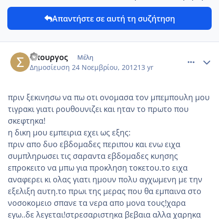
Απαντήστε σε αυτή τη συζήτηση
comment_893665
Author stats
σπουργος
Μέλη
Δημοσίευση
24 Νοεμβρίου, 2012
13 yr
πριν ξεκινησω να πω οτι ονομασα τον μπεμπουλη μου
τιγρακι γιατι ρουθουνιζει και ηταν το πρωτο που
σκεφτηκα!
η δικη μου εμπειρια εχει ως εξης:
πριν απο δυο εβδομαδες περιπου και ενω ειχα
συμπληρωσει τις σαραντα εβδομαδες κυησης
επροκειτο να μπω για προκληση τοκετου.το ειχα
αναφερει κι ολας γιατι ημουν πολυ αγχωμενη με την
εξελιξη αυτη.το πρωι της μερας που θα εμπαινα στο
νοσοκομειο σπανε τα νερα απο μονα τους!χαρα
εγω..δε λεγεται!στρεσαριστηκα βεβαια αλλα χαρηκα