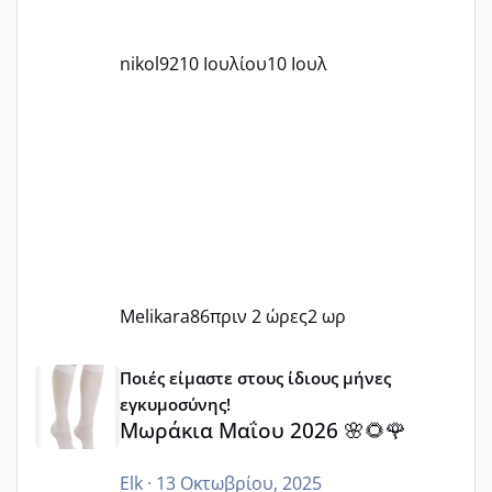
nikol92
10 Ιουλίου
10 Ιουλ
Melikara86
πριν 2 ώρες
2 ωρ
Μωράκια Μαΐου 2026 🌸🌻🌹
Ποιές είμαστε στους ίδιους μήνες
εγκυμοσύνης!
Μωράκια Μαΐου 2026 🌸🌻🌹
Elk
·
13 Οκτωβρίου, 2025