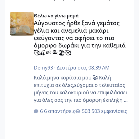
Αύγουστος ήρθε ξανά γεμάτος γέλια και ανεμελιά μακάρι 
Θέλω να γίνω μαμά
Αύγουστος ήρθε ξανά γεμάτος
γέλια και ανεμελιά μακάρι
φεύγοντας να αφήσει το πιο
όμορφο δωράκι για την καθεμιά
🥰🍒🍉🏝️🏖️🥰
Demy93
·
Δευτέρα στις 08:39 AM
Καλό.μηνα κορίτσια μου 🥰 Καλή
επιτυχία σε όλες,εύχομαι ο τελευταίος
μήνας του καλοκαιριού να επιφυλάσσει
για όλες σας την πιο όμορφη έκπληξη 🧿
@Elk @Melikara86 @Παρασκευαιδου
6 απαντήσεις
503 εμφανίσεις
@Zenia z @melitiniღ @Christi.D.
@flowerv @Riaa @Ngsofia