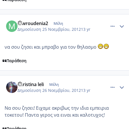
comment_893792
Author stats
mwroudenia2
Μέλη
Δημοσίευση
25 Νοεμβρίου, 2012
13 yr
να σου ζησει και μπραβο για τον θηλασμο
Παράθεση
comment_894048
Author stats
christina leli
Μέλη
Δημοσίευση
26 Νοεμβρίου, 2012
13 yr
Να σου ζησει! Ειχαμε ακριβως την ιδια εμπειρια
τοκετου! Παντα γερος να ειναι και καλοτυχος!
Παράθεση