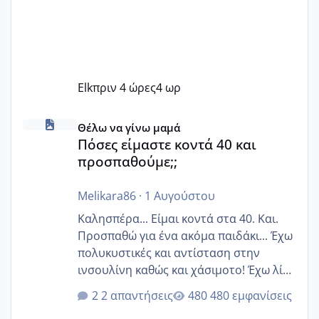
Elk
πριν 4 ώρες
4 ωρ
Πόσες είμαστε κοντά 40 και προσπαθούμε;;
Θέλω να γίνω μαμά
Πόσες είμαστε κοντά 40 και
προσπαθούμε;;
Melikara86
·
1 Αυγούστου
Καλησπέρα... Είμαι κοντά στα 40. Και.
Προσπαθώ για ένα ακόμα παιδάκι... Έχω
πολυκυστικές και αντίσταση στην
ινσουλίνη καθώς και χάσιμοτο! Έχω λίγα
κιλά παραπάνω και όσο κ αν προσπαθώ
2 απαντήσεις
480 εμφανίσεις
δεν χάνω εύκολα! Προσπαθώ για ακόμη