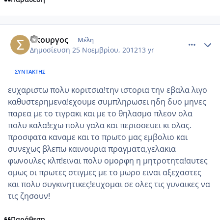
comment_893721
Author stats
σπουργος
Μέλη
Δημοσίευση
25 Νοεμβρίου, 2012
13 yr
ΣΥΝΤΆΚΤΗΣ
ευχαριστω πολυ κοριτσια!την ιστορια την εβαλα λιγο
καθυστερημενα!εχουμε συμπληρωσει ηδη δυο μηνες
παρεα με το τιγρακι και με το θηλασμο πλεον ολα
πολυ καλα!εχω πολυ γαλα και περισσευει κι ολας.
προσφατα καναμε και το πρωτο μας εμβολιο και
συνεχως βλεπω καινουρια πραγματα,γελακια
φωνουλες κλπ!ειναι πολυ ομορφη η μητροτητα!αυτες
ομως οι πρωτες στιγμες με το μωρο ειναι αξεχαστες
και πολυ συγκινητικες!ευχομαι σε ολες τις γυναικες να
τις ζησουν!
Παράθεση