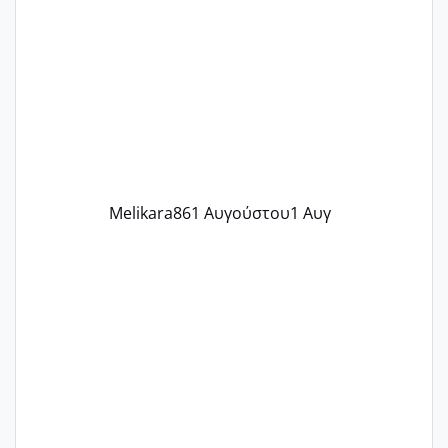
ένα παιδί εδώ και 1,5 χρόνο! Θέλετε να
γράψετε όσες κοπέλες είστε σε
παρόμοια φάση;; Αυτή την στιγμή έχω
δύο χαμένους κύκλους δεν έχω έρθει
περίοδο αυτό τον μήνα περίμενα 20 δεν
ήρθα απλά είδα λίγα ροζ έκανα υπέρηχο
την επομενη μέρα και το ενδομήτριό
ήταν 11,1 χιλιοστά πολύ κα
Melikara86
1 Αυγούστου
1 Αυγ