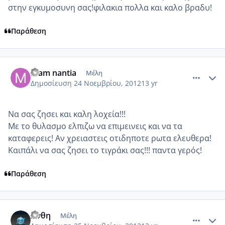
στην εγκυμοσυνη σας!φιλακια πολλα και καλο βραδυ!
Παράθεση
comment_893669
Author stats
mam nantia
Μέλη
Δημοσίευση
24 Νοεμβρίου, 2012
13 yr
Να σας ζησει και καλη λοχεία!!!
Με το θυλασμο ελπιζω να επιμεινεις και να τα
καταφερεις! Αν χρειαστεις οτιδηποτε ρωτα ελευθερα!
Καιπάλι να σας ζησει το τιγράκι σας!!! παντα γερός!
Παράθεση
comment_893671
Author stats
Ανθη
Μέλη