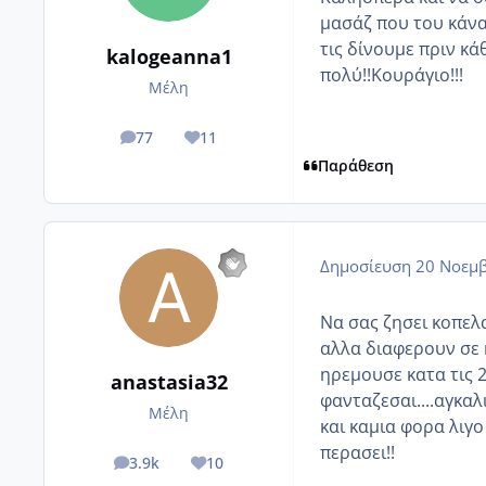
μασάζ που του κάναμ
τις δίνουμε πριν κά
kalogeanna1
πολύ!!Κουράγιο!!!
Μέλη
77
11
posts
Reputation
Παράθεση
Δημοσίευση
20 Νοεμβ
Να σας ζησει κοπελα
αλλα διαφερουν σε κ
ηρεμουσε κατα τις 2
anastasia32
φανταζεσαι....αγκα
Μέλη
και καμια φορα λιγ
περασει!!
3.9k
10
posts
Reputation