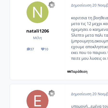
Δημοσίευση
20 Νοεμβ
κοριτσια τη βοηθεια
μετα τις 12 μεχρι κα
ηρεμησει ο καημενου
natali1206
5λεπτο μετα παλι τα
Μέλη
(μπρουμητα,ακουμπησ
εχουμε αποκληστικο
37
10
posts
Reputation
εκει που το παιρνει 
πειτε μου λυσεις οι πο
Παράθεση
Δημοσίευση
20 Νοεμβ
υπομονή...εμένα το