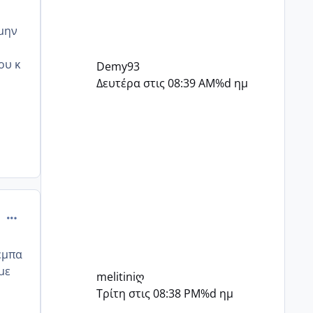
 μην
ου κ
Demy93
Δευτέρα στις 08:39 AM
%d ημ
comment_893019
πεμπα
με
melitiniღ
Τρίτη στις 08:38 PM
%d ημ