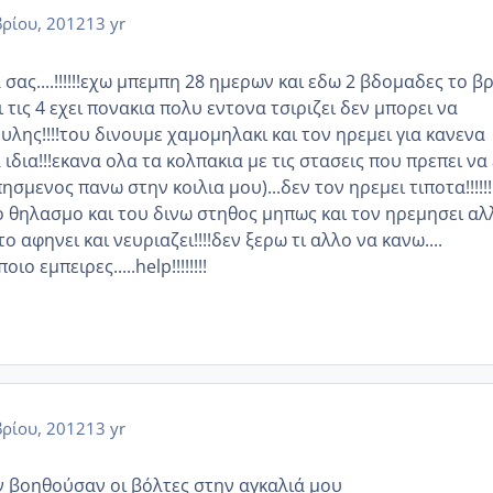
ρίου, 2012
13 yr
 σας....!!!!!!εχω μπεμπη 28 ημερων και εδω 2 βδομαδες το β
ι τις 4 εχει πονακια πολυ εντονα τσιριζει δεν μπορει να
λης!!!!του δινουμε χαμομηλακι και τον ηρεμει για κανενα
 ιδια!!!εκανα ολα τα κολπακια με τις στασεις που πρεπει να 
μενος πανω στην κοιλια μου)...δεν τον ηρεμει τιποτα!!!!!!
 θηλασμο και του δινω στηθος μηπως και τον ηρεμησει αλ
το αφηνει και νευριαζει!!!!δεν ξερω τι αλλο να κανω....
ιο εμπειρες.....help!!!!!!!!
ρίου, 2012
13 yr
ν βοηθούσαν οι βόλτες στην αγκαλιά μου