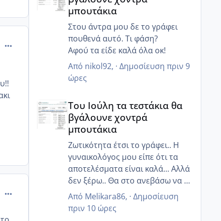
πήγα εχτές παράγγειλα και της
μπουτάκια
τούρτες τα έχω κανονίσει όλα
περιμένουν πως και πως 😂
Στου άντρα μου δε το γράφει
πουθενά αυτό. Τι φάση?
comment_892604
Αφού τα είδε καλά όλα οκ!
Από
nikol92
, ·
Δημοσίευση
πριν 9
ώρες
υ!!
ακι
Του Ιούλη τα τεστάκια θα βγάλουνε χοντρά μπουτά
Του Ιούλη τα τεστάκια θα
βγάλουνε χοντρά
μπουτάκια
Ζωτικότητα έτσι το γράφει.. Η
γυναικολόγος μου είπε ότι τα
αποτελέσματα είναι καλά... Αλλά
δεν ξέρω.. Θα στο ανεβάσω να το
comment_892631
δεις κ εσύ
Από
Melikara86
, ·
Δημοσίευση
πριν 10 ώρες
 το