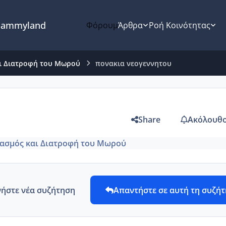
ammyland
Φόρουμ
Άρθρα
Ροή Κοινότητας
ι Διατροφή του Μωρού
πονακια νεογεννητου
Share
Ακόλουθο
ασμός και Διατροφή του Μωρού
νήστε νέα συζήτηση
Απαντήστε σε αυτή τη συζή