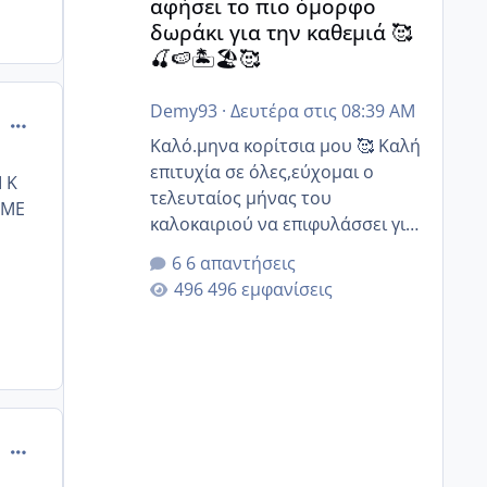
αφήσει το πιο όμορφο
δωράκι για την καθεμιά 🥰
🍒🍉🏝️🏖️🥰
Demy93
·
Δευτέρα στις 08:39 AM
comment_892761
Καλό.μηνα κορίτσια μου 🥰 Καλή
επιτυχία σε όλες,εύχομαι ο
 Κ
τελευταίος μήνας του
 ΜΕ
καλοκαιριού να επιφυλάσσει για
όλες σας την πιο όμορφη
6 απαντήσεις
έκπληξη 🧿 @Elk @Melikara86
496 εμφανίσεις
@Παρασκευαιδου @Zenia z
@melitiniღ @Christi.D. @flowerv
@Riaa @Ngsofia
comment_893008