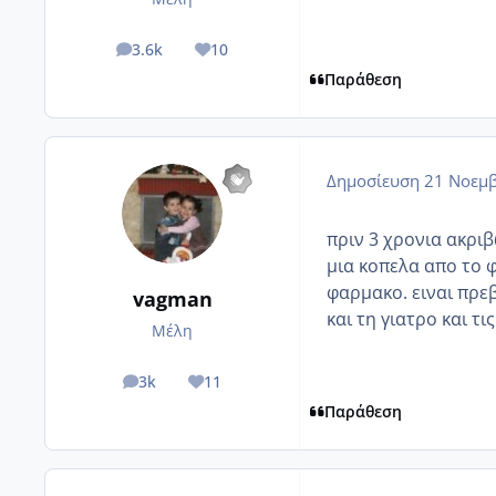
3.6k
10
posts
Reputation
Παράθεση
Δημοσίευση
21 Νοεμβ
πριν 3 χρονια ακριβ
μια κοπελα απο το φ
φαρμακο. ειναι πρε
vagman
και τη γιατρο και τι
Μέλη
3k
11
posts
Reputation
Παράθεση