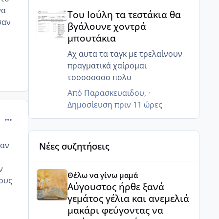
Του Ιούλη τα τεστάκια θα βγάλουνε χοντρά μπουτά
να
Του Ιούλη τα τεστάκια θα
σαν
βγάλουνε χοντρά
μπουτάκια
Αχ αυτα τα ταγκ με τρελαίνουν
πραγματικά χαίρομαι
τοοοοσοοο πολυ
Από
Παρασκευαιδου
, ·
Δημοσίευση
πριν 11 ώρες
comment_892644
σαν
Νέες συζητήσεις
Αύγουστος ήρθε ξανά γεμάτος γέλια και ανεμελιά μ
ν
Θέλω να γίνω μαμά
κους
Αύγουστος ήρθε ξανά
γεμάτος γέλια και ανεμελιά
μακάρι φεύγοντας να