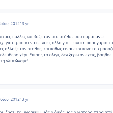
ρίου, 2012
13 yr
αλιτσες πολλες και βαζε τον στο στήθος οσο παραπανω
οχι γιατι μπορει να πειναει, αλλα γιατι ειναι η παρηγορια το
ες αλλαζε τον στηθος, και καθως ειναι ετσι κανε του μασαζ
 ελευθερο χέρι! Επισης το σλιγκ, δεν ξερω αν εχεις, βοηθαει
 τη γλυτώναμε!
ρίου, 2012
13 yr
υ ζήσει το μωράκι!!! Εμάς ο δικός μας ο γιατρός, πέρα από