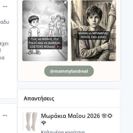
comment_892546
ραδυ
εχει
!
λα
@mammylandreal
Απαντήσεις
Μωράκια Μαΐου 2026 🌸🌻🌹
comment_892553
Μωράκια Μαΐου 2026 🌸🌻
🌹
Καλημέρα κορίτσια