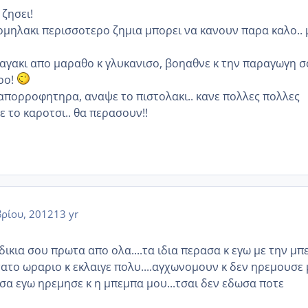
ζησει!
μομηλακι περισσοτερο ζημια μπορει να κανουν παρα καλο..
τσαγακι απο μαραθο κ γλυκανισο, βοηαθνε κ την παραγωγη σ
ρο!
απορροφητηρα, αναψε το πιστολακι.. κανε πολλες πολλες
ε το καροτσι.. θα περασουν!!
ρίου, 2012
13 yr
δικια σου πρωτα απο ολα....τα ιδια περασα κ εγω με την μ
τατο ωραριο κ εκλαιγε πολυ....αγχωνομουν κ δεν ηρεμουσε 
ησα εγω ηρεμησε κ η μπεμπα μου...τσαι δεν εδωσα ποτε