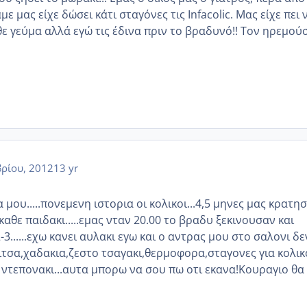
ε μας είχε δώσει κάτι σταγόνες τις Infacolic. Μας είχε πει 
θε γεύμα αλλά εγώ τις έδινα πριν το βραδυνό!! Τον ηρεμού
ρίου, 2012
13 yr
 μου.....πονεμενη ιστορια οι κολικοι...4,5 μηνες μας κρατη
αθε παιδακι.....εμας νταν 20.00 το βραδυ ξεκινουσαν και
-3......εχω κανει αυλακι εγω και ο αντρας μου στο σαλονι δε
λιτσα,χαδακια,ζεστο τσαγακι,θερμοφορα,σταγονες για κολι
ο ντεπονακι...αυτα μπορω να σου πω οτι εκανα!Κουραγιο θα