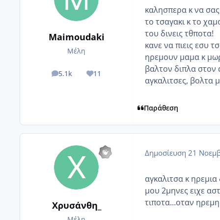
καλησπερα κ να σας 
το τσαγακι κ το χα
του δινεις τθποτα!
Maimoudaki
κανε να πιεις εσυ 
Μέλη
ηρεμουν μαμα κ μω
βαλτον διπλα στον 
5.1k
11
posts
Reputation
αγκαλιτσες, βολτα μ
Παράθεση
Δημοσίευση
21 Νοεμβ
αγκαλιτσα κ ηρεμια 
μου 2μηνες ειχε ασ
τιποτα...οταν ηρεμ
Χρυσάνθη_
Μέλη