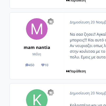
Παράθεση
Δημοσίευση
20 Νοεμβ
Να σασ ζησει!! Αγκ
μπορεις!!! Και αυτό 
Αν νευριαζει οπως λ
mam nantia
στην κοιλιτσα με το
Μέλη
πολυ. Εμεις με αυτα
450
10
posts
Reputation
Παράθεση
Δημοσίευση
20 Νοεμβ
Καλησπέρα και να σο