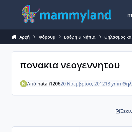
Μετάβαση σε περιεχόμενο
m
Αρχή
Φόρουμ
Βρέφη & Νήπια
Θηλασμός κα
πονακια νεογεννητου
Από
natali1206
20 Νοεμβρίου, 2012
13 yr
in
Θηλ
Ξεκι