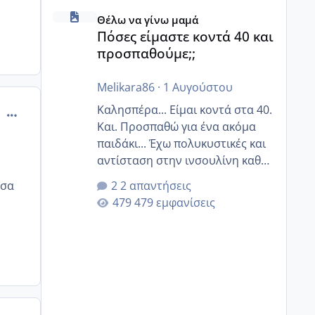
Πόσες είμαστε κοντά 40 και προσπαθούμε;;
Θέλω να γίνω μαμά
Πόσες είμαστε κοντά 40 και
προσπαθούμε;;
Melikara86
·
1 Αυγούστου
Καλησπέρα... Είμαι κοντά στα 40.
comment_893022
Και. Προσπαθώ για ένα ακόμα
παιδάκι... Έχω πολυκυστικές και
αντίσταση στην ινσουλίνη καθώς
και χάσιμοτο! Έχω λίγα κιλά
ησα
2 απαντήσεις
παραπάνω και όσο κ αν
479 εμφανίσεις
προσπαθώ δεν χάνω εύκολα!
Προσπαθώ για ακόμη ένα παιδί
εδώ και 1,5 χρόνο! Θέλετε να
γράψετε όσες κοπέλες είστε σε
παρόμοια φάση;; Αυτή την
στιγμή έχω δύο χαμένους
κύκλους δεν έχω έρθει περίοδο