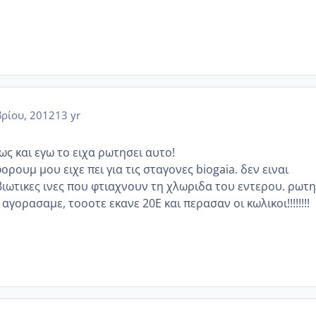
ρίου, 2012
13 yr
ως και εγω το ειχα ρωτησει αυτο!
ορουμ μου ειχε πει για τις σταγονες biogaia. δεν ειναι
βιωτικες ινες που φτιαχνουν τη χλωριδα του εντερου. ρωτ
ς αγορασαμε, τοοοτε εκανε 20Ε και περασαν οι κωλικοι!!!!!!!!