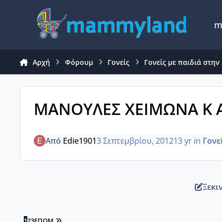
Μετάβαση σε περιεχόμενο
m
Αρχή
Φόρουμ
Γονείς
Γονείς με παιδιά στην 
ΜΑΝΟΥΛΕΣ ΧΕΙΜΩΝΑ Κ Α
Από
Edie1901
3 Σεπτεμβρίου, 2012
13 yr
in
Γονε
Ξεκι
LAST PAGE
1
2
3
ΕΠΌΜ.