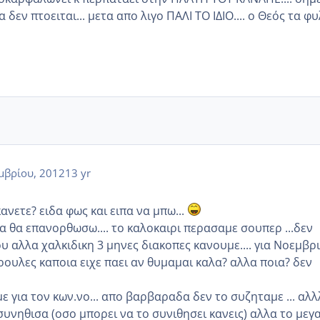
δεν πτοειται... μετα απο λιγο ΠΑΛΙ ΤΟ ΙΔΙΟ.... ο Θεός τα φυ
μβρίου, 2012
13 yr
κανετε? ειδα φως και ειπα να μπω...
α θα επανορθωσω.... το καλοκαιρι περασαμε σουπερ ...δεν
 αλλα χαλκιδικη 3 μηνες διακοπες κανουμε.... για Νοεμβρ
ρουλες καποια ειχε παει αν θυμαμαι καλα? αλλα ποια? δεν
ε για τον κων.νο... απο βαρβαραδα δεν το συζηταμε ... αλ
συνηθισα (οσο μπορει να το συνιθησει κανεις) αλλα το μεγ