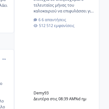
τελευταίος μήνας του
λάει
καλοκαιριού να επιφυλάσσει για
όλες σας την πιο όμορφη
6 απαντήσεις
έκπληξη 🧿 @Elk @Melikara86
512 εμφανίσεις
@Παρασκευαιδου @Zenia z
@melitiniღ @Christi.D. @flowerv
@Riaa @Ngsofia
comment_879991
ιο
Demy93
Δευτέρα στις 08:39 AM
%d ημ
λλο
αλο