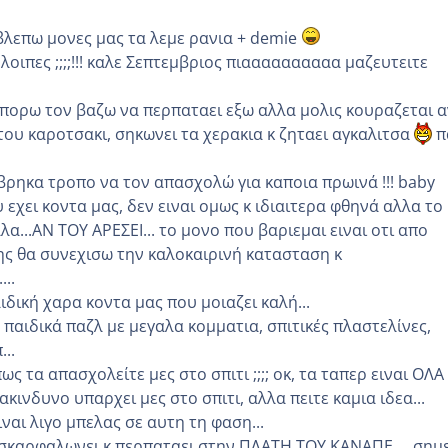
 βλεπω μονες μας τα λεμε ρανια + demie
λοιπες ;;;;!!! καλε Σεπτεμβριος πιαααααααααα μαζευτειτε
μπορω τον βαζω να περπαταει εξω αλλα μολις κουραζεται α
του καροτσακι, σηκωνει τα χερακια κ ζηταει αγκαλιτσα
π
βρηκα τροπο να τον απασχολώ για καποια πρωινά !!! baby
υ εχει κοντα μας, δεν ειναι ομως κ ιδιαιτερα φθηνά αλλα το
αλα...ΑΝ ΤΟΥ ΑΡΕΣΕΙ... το μονο που βαριεμαι ειναι οτι απο
ς θα συνεχισω την καλοκαιρινή κατασταση κ
...
ιδική χαρα κοντα μας που μοιαζει καλή...
παιδικά παζλ με μεγαλα κομματια, σπιτικές πλαστελίνες,
..
ως τα απασχολείτε μες στο σπιτι ;;;; οκ, τα ταπερ ειναι ΟΛΑ
ακινδυνο υπαρχει μες στο σπιτι, αλλα πειτε καμια ιδεα...
ιναι λιγο μπελας σε αυτη τη φαση...
 σκαρφαλωνει κ περπαταει στην ΠΛΑΤΗ ΤΟΥ ΚΑΝΑΠΕ.... σημ