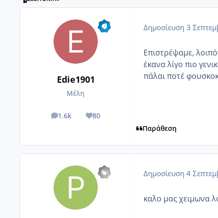
Δημοσίευση
3 Σεπτεμ
Επιστρέψαμε, λοιπόν
έκανα λίγο πιο γενι
πάλαι ποτέ φουσκοκοιλ
Edie1901
Μέλη
1.6k
80
posts
Reputation
Παράθεση
Δημοσίευση
4 Σεπτεμ
καλο μας χειμωνα λο