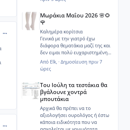
Μωράκια Μαΐου 2026 🌸🌻🌹
Μωράκια Μαΐου 2026 🌸🌻
🌹
Καλημέρα κορίτσια
comment_877673
Γενικά με την γιατρό έχω
διάφορα θεματάκια μαζί της και
α
δεν ειμαι πολύ ευχαριστημένη
αλλά τουλάχιστον στο κομμάτι
Από
Elk
, ·
Δημοσίευση
πριν 7
ι
θηλασμός είναι καλή δεν
ώρες
προωθεί καθόλου το ξένο γάλα
Του Ιούλη τα τεστάκια θα βγάλουνε χοντρά μπουτά
όταν η μαμά θέλει να θηλάσει ..
Του Ιούλη τα τεστάκια θα
Ααα ωραία τώρα που δεν έχετε
βγάλουνε χοντρά
και πολύ δουλειά είστε κάπως
μπουτάκια
πιο χαλαροί θα πάρει και το
9μηνο τον Σεπτέμβρη θα είναι
Αρχικά θα πρέπει να το
και η μεγάλη στο σχολείο οπότε
αξιολογήσει ουρολόγος ή έστω
μια χαρά !θα πάτε και διακοπες
κάποια ειδικότητα που να
comment_878124
ειχες πει ;
ασχολείται με γονιμότητα.