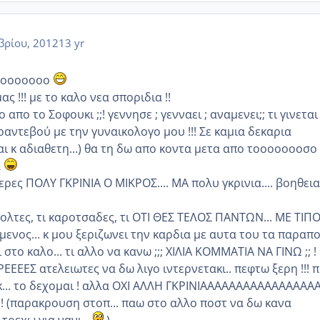
βρίου, 2012
13 yr
oooooooo
ας !!! με το καλο νεα σποριδια !!
απο το Σοφουκι ;;! γεννησε ; γενναει ; αναμενει;; τι γινεται ..
αντεβού με την γυναικολογο μου !!! Σε καμια δεκαρια
αι κ αδιαθετη...) θα τη δω απο κοντα μετα απο τοοοοοοοσο
α
μερες ΠΟΛΥ ΓΚΡΙΝΙΑ Ο ΜΙΚΡΟΣ.... ΜΑ πολυ γκρινια.... βοηθεια
 βολτες, τι καροτσαδες, τι ΟΤΙ ΘΕΣ ΤΕΛΟΣ ΠΑΝΤΩΝ... ΜΕ ΤΙΠ
μενος... κ μου ξεριζωνει την καρδια με αυτα του τα παραπ
στο καλο... τι αλλο να κανω ;;; ΧΙΛΙΑ ΚΟΜΜΑΤΙΑ ΝΑ ΓΙΝΩ ;; !
ΕΕΕΣ ατελειωτες να δω λιγο ιντερνετακι.. πεφτω ξερη !!! 
.οκ... το δεχομαι ! αλλα ΟΧΙ ΑΛΛΗ ΓΚΡΙΝΙΑΑΑΑΑΑΑΑΑΑΑΑΑΑΑΑ
!!!! (παρακρουση στοπ... παω στο αλλο ποστ να δω κανα