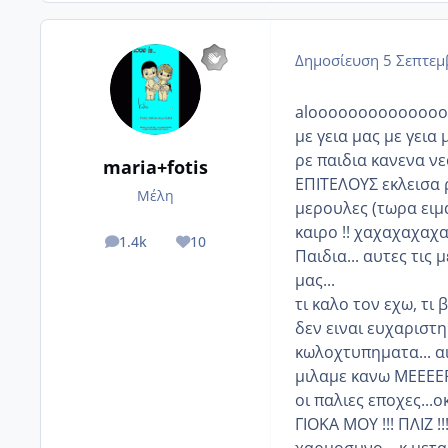
Δημοσίευση
5 Σεπτεμ
alooooooooooooo
με γεια μας με γεια μ
ρε παιδια κανενα νεο 
maria+fotis
ΕΠΙΤΕΛΟΥΣ εκλεισα ρ
Μέλη
μερουλες (τωρα ειμ
καιρο !! χαχαχαχαχ
1.4k
10
posts
Reputation
Παιδια... αυτες τις 
μας...
τι καλο τον εχω, τι
δεν ειναι ευχαριστη
κωλοχτυπηματα... αι 
μιλαμε κανω ΜΕΕΕΕΡΕ
οι παλιες εποχες..
ΓΙΟΚΑ ΜΟΥ !!! ΠΛΙΖ 