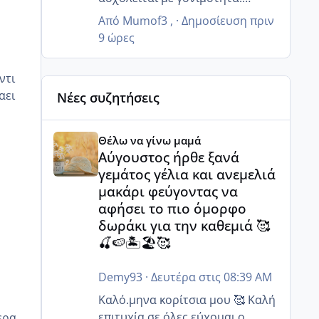
και εμένα έχει σταματήσει την
😊
Από
Mumof3
, ·
Δημοσίευση
πριν
δουλειά ο άντρας μου και
9 ώρες
είμαστε όλοι μαζί την Τρίτη
τελικά θα κάνω και τα γενέθλια
ντι
πήγα εχτές παράγγειλα και της
αει
Νέες συζητήσεις
τούρτες τα έχω κανονίσει όλα
περιμένουν πως και πως 😂
Αύγουστος ήρθε ξανά γεμάτος γέλια και ανεμελιά μ
Θέλω να γίνω μαμά
Αύγουστος ήρθε ξανά
γεμάτος γέλια και ανεμελιά
μακάρι φεύγοντας να
αφήσει το πιο όμορφο
δωράκι για την καθεμιά 🥰
🍒🍉🏝️🏖️🥰
Demy93
·
Δευτέρα στις 08:39 AM
Καλό.μηνα κορίτσια μου 🥰 Καλή
επιτυχία σε όλες,εύχομαι ο
ερα