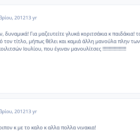
βρίου, 2012
13 yr
, δυναμικά! Για μαζευτείτε γλυκά κοριτσάκια κ παιδάκια! τ
κό τον τίτλο, μήπως θέλει και καμιά άλλη μανούλα πλην των
ιτσών Ιουλίου, που έγιναν μανουλίτσες !!!!!!!!!!!!!!!!!!!
βρίου, 2012
13 yr
ιπον κ με το καλο κ αλλα πολλα νινακια!