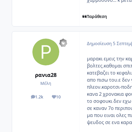
χαρμοσυνο... κ μετα 
Παράθεση
Δημοσίευση
5 Σεπτεμ
μαρακι εμεις την κα
βολτες.καθομαι σπιτ
κατεβαζει το κεφαλι
ρανια28
απο πισω του.ε δεν γ
Μέλη
πλεον.καροτσι-ποδη
κανα 2 χρονακια φο
1.2k
10
posts
Reputation
το σοφουκι δεν εχω 
σε καναν 7ο περιπο
μα που ειναι ολες π
ψευδος σε ενα καραβ