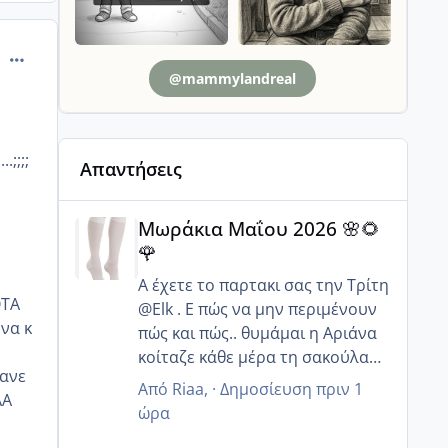
comment_877403
@mammylandreal
.;;;;
Απαντήσεις
Μωράκια Μαΐου 2026 🌸🌻🌹
Μωράκια Μαΐου 2026 🌸🌻
🌹
Α έχετε το παρτακι σας την Τρίτη
ΟΤΑ
@Elk . Ε πώς να μην περιμένουν
ονα κ
πώς και πώς.. θυμάμαι η Αριάνα
κοίταζε κάθε μέρα τη σακούλα
πανε
που είχε πράγματα για το πάρτι
Από
Riaa
, ·
Δημοσίευση
πριν 1
ΑΑ
της, τα έβγαζε όλα πάνω στον
ώρα
καναπέ και τα κοίταζε 😂 να