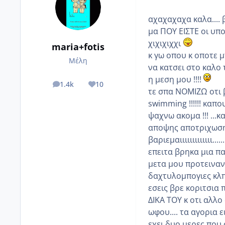
αχαχαχαχα καλα....
μα ΠΟΥ ΕΙΣΤΕ οι υπο
χιχιχιχχι
maria+fotis
κ γω οπου κ οποτε 
Μέλη
να κατσει στο καλο 
η μεση μου !!!!
1.4k
10
posts
Reputation
τε σπα ΝΟΜΙΖΩ οτι 
swimming !!!!!! καπο
ψαχνω ακομα !!! ...κ
αποψης αποτριχωση
βαριεμαιιιιιιιιιιιιι.......
επειτα βρηκα μια πα
μετα μου προτειναν 
δαχτυλομπογιες κλπ.
εσεις βρε κοριτσια π
ΔΙΚΑ ΤΟΥ κ οτι αλλο 
ωφου.... τα αγορια ε
εχει δυο μερες που