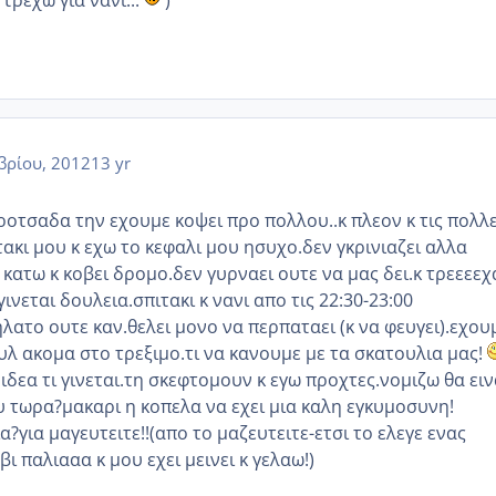
τρεχω για νανι...
)
βρίου, 2012
13 yr
ροτσαδα την εχουμε κοψει προ πολλου..κ πλεον κ τις πολλ
ακι μου κ εχω το κεφαλι μου ησυχο.δεν γκρινιαζει αλλα
 κατω κ κοβει δρομο.δεν γυρναει ουτε να μας δει.κ τρεεεεχ
ινεται δουλεια.σπιτακι κ νανι απο τις 22:30-23:00
λατο ουτε καν.θελει μονο να περπαταει (κ να φευγει).εχου
υλ ακομα στο τρεξιμο.τι να κανουμε με τα σκατουλια μας!
ιδεα τι γινεται.τη σκεφτομουν κ εγω προχτες.νομιζω θα ειν
υ τωρα?μακαρι η κοπελα να εχει μια καλη εγκυμοσυνη!
ια?για μαγευτειτε!!(απο το μαζευτειτε-ετσι το ελεγε ενας
ι παλιααα κ μου εχει μεινει κ γελαω!)