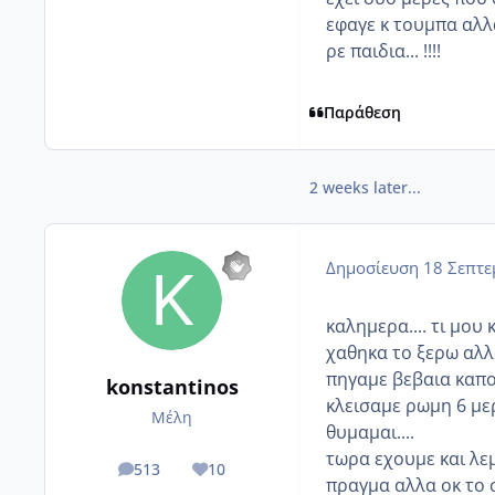
εφαγε κ τουμπα αλλα 
ρε παιδια... !!!!
Παράθεση
2 weeks later...
Δημοσίευση
18 Σεπτε
καλημερα.... τι μου 
χαθηκα το ξερω αλλ
πηγαμε βεβαια καπου
konstantinos
κλεισαμε ρωμη 6 με
Μέλη
θυμαμαι....
τωρα εχουμε και λεμ
513
10
posts
Reputation
πραγμα αλλα οκ το 