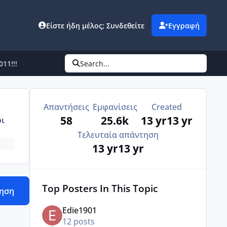
Είστε ήδη μέλος; Συνδεθείτε
Εγγραφή
11!!!
Search...
Απαντήσεις
Εμφανίσεις
Created
58
25.6k
13 yr
13 yr
ι
Τελευταία απάντηση
13 yr
13 yr
Top Posters In This Topic
τηση
Edie1901
12 posts