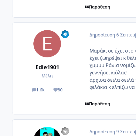
Παράθεση
Δημοσίευση
6 Σεπτεμ
Μαράκι σε έχει στο 
έχει ζωηρέψει κ θέλε
χμμμμ Ράνια νομίζω 
Edie1901
γεννήσει κιόλας!
Μέλη
άρχισα δειλα δειλά 
φιλάκια κ ελπίζω ν
1.6k
80
posts
Reputation
Παράθεση
Δημοσίευση
9 Σεπτεμ