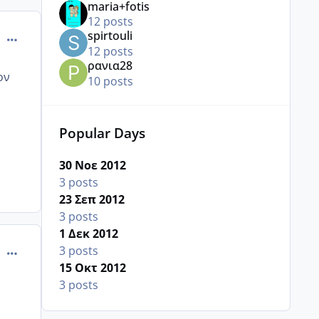
maria+fotis
12 posts
spirtouli
comment_876818
12 posts
ρανια28
ον
10 posts
Popular Days
30 Νοε 2012
3 posts
23 Σεπ 2012
3 posts
1 Δεκ 2012
comment_877056
3 posts
15 Οκτ 2012
3 posts