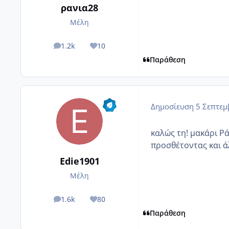
ρανια28
Μέλη
1.2k
10
posts
Reputation
Παράθεση
Δημοσίευση
5 Σεπτεμ
καλώς τη! μακάρι Ρ
προσθέτοντας και ά
Edie1901
Μέλη
1.6k
80
posts
Reputation
Παράθεση