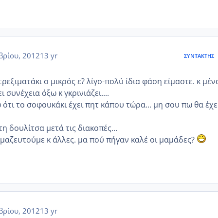
βρίου, 2012
13 yr
ΣΥΝΤΆΚΤΗΣ
τρεξιματάκι ο μικρός ε? λίγο-πολύ ίδια φάση είμαστε. κ μέν
ι συνέχεια όξω κ γκρινιάζει....
ότι το σοφουκάκι έχει πητ κάπου τώρα... μη σου πω θα έχε
τη δουλίτσα μετά τις διακοπές...
α μαζευτούμε κ άλλες. μα πού πήγαν καλέ οι μαμάδες?
βρίου, 2012
13 yr