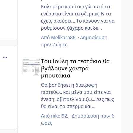
Καλημέρα κορίτσι εγώ αυτά τα
ενέσακια είναι τα οζεμπικ; Ν τα
έχεις ακούσει... Το κάνουν για να
ρυθμίσουν ζάχαρο και δε
κάποιους βοηθάει να χάσουν
Από
Melikara86
, ·
Δημοσίευση
κιλά!!
πριν 2 ώρες
Ναι την έχω ξανακούσει την
comment_843539
Του Ιούλη τα τεστάκια θα βγάλουνε χοντρά μπουτά
ένεση που λες... Πιστεύω αξίζει
Του Ιούλη τα τεστάκια θα
να το συζητήσετε για πρόκληση
βγάλουνε χοντρά
ωορρηξίας έτσι ώστε να εισια
μπουτάκια
μέσα σίγουρη! Κάποια στιγμή
όταν φτιάξουν όλα ίσως το
Θα βοηθήσει η διατροφή
κάνουμε κ εμείς μου είχε πει!!
πιστεύω.. και μένα μου είπε για
ένεση, οβιτρέλ νομίζω... Δες πως
θα είναι το σπέρμα και
ενημέρωσε! Ελπίζω να έχεις καλά
Από
nikol92
, ·
Δημοσίευση
πριν 6
αποτελέσματα 💘
ώρες