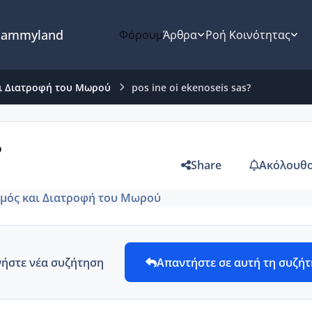
ammyland
Φόρουμ
Άρθρα
Ροή Κοινότητας
ι Διατροφή του Μωρού
pos ine oi ekenoseis sas?
?
Share
Ακόλουθο
μός και Διατροφή του Μωρού
νήστε νέα συζήτηση
Απαντήστε σε αυτή τη συζή