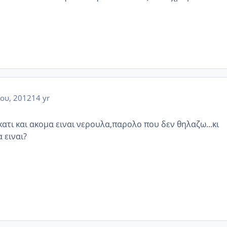
ου, 2012
14 yr
ι κατι και ακομα ειναι νερουλα,παρολο που δεν θηλαζω...κι
 ειναι?