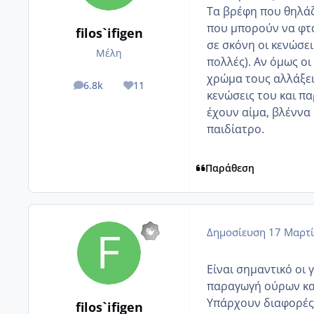
Tα βρέφη που θηλάζ
που μπορούν να φτά
filos`ifigen
σε σκόνη οι κενώσει
Μέλη
πολλές). Αν όμως οι
χρώμα τους αλλάξει
6.8k
11
posts
Reputation
κενώσεις του και πα
έχουν αίμα, βλέννα 
παιδίατρο.
Παράθεση
Δημοσίευση
17 Μαρτί
Είναι σημαντικό οι 
παραγωγή ούρων κα
Υπάρχουν διαφορές 
filos`ifigen