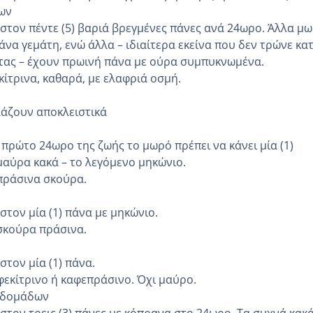
ων
στον πέντε (5) βαριά βρεγμένες πάνες ανά 24ωρο. Άλλα μ
να γεμάτη, ενώ άλλα – ιδιαίτερα εκείνα που δεν τρώνε κα
χτας – έχουν πρωινή πάνα με ούρα συμπυκνωμένα.
ίτρινα, καθαρά, με ελαφριά οσμή.
λάζουν αποκλειστικά
 πρώτο 24ωρο της ζωής το μωρό πρέπει να κάνει μία (1)
αύρα κακά – το λεγόμενο μηκώνιο.
πράσινα σκούρα.
στον μία (1) πάνα με μηκώνιο.
σκούρα πράσινα.
τον μία (1) πάνα.
εκίτρινο ή καφεπράσινο. Όχι μαύρο.
εβδομάδων
στον τρεις (3) πάνες με κόπρανα στο 24ωρο. Τα συχνά κακ