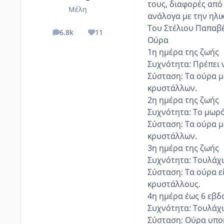
τους, διαφορές από 
Μέλη
ανάλογα με την ηλικ
Του Στέλιου Παπαβ
6.8k
11
posts
Reputation
Ούρα
1η ημέρα της ζωής
Συχνότητα: Πρέπει ν
Σύσταση: Τα ούρα μ
κρυστάλλων.
2η ημέρα της ζωής
Συχνότητα: Το μωρό 
Σύσταση: Τα ούρα μ
κρυστάλλων.
3η ημέρα της ζωής
Συχνότητα: Τουλάχισ
Σύσταση: Τα ούρα ε
κρυστάλλους.
4η ημέρα έως 6 εβ
Συχνότητα: Τουλάχι
Σύσταση: Ούρα υποκ