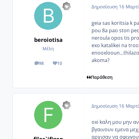
Δημοσίευση
16 Μαρτί
geia sas koritsia k 
pou 8a pao ston ped
neroula opos tis pr
beroiotisa
exo katalikei na troo
Μέλη
enooxlooun...thilazo 
akoma?
98
10
posts
Reputation
Παράθεση
Δημοσίευση
16 Μαρτί
oxi kαλη μου μην αν
βγαινουν εμενα μεχ
αρχισαν να σφιγγου
filos`ifigen