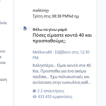
melitiniღ
Τρίτη στις 08:38 PM
%d ημ
ίναι
Πόσες είμαστε κοντά 40 και προσπαθούμε;;
Θέλω να γίνω μαμά
Πόσες είμαστε κοντά 40 και
προσπαθούμε;;
ουν
Melikara86
·
Σάββατο στις 12:30
ε
PM
ίναι
Καλησπέρα... Είμαι κοντά στα 40.
Και. Προσπαθώ για ένα ακόμα
παιδάκι... Έχω πολυκυστικές και
ταση
αντίσταση στην ινσουλίνη καθώς
και χάσιμοτο! Έχω λίγα κιλά
2 απαντήσεις
παραπάνω και όσο κ αν
433 εμφανίσεις
προσπαθώ δεν χάνω εύκολα!
Προσπαθώ για ακόμη ένα παιδί