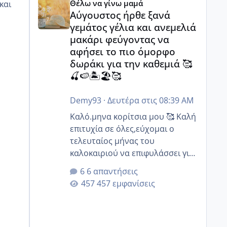
Θέλω να γίνω μαμά
και
στοχευμένα;;
Αύγουστος ήρθε ξανά
γεμάτος γέλια και ανεμελιά
μακάρι φεύγοντας να
αφήσει το πιο όμορφο
δωράκι για την καθεμιά 🥰
🍒🍉🏝️🏖️🥰
Demy93
·
Δευτέρα στις 08:39 AM
Καλό.μηνα κορίτσια μου 🥰 Καλή
επιτυχία σε όλες,εύχομαι ο
τελευταίος μήνας του
καλοκαιριού να επιφυλάσσει για
όλες σας την πιο όμορφη
6 απαντήσεις
έκπληξη 🧿 @Elk @Melikara86
457 εμφανίσεις
@Παρασκευαιδου @Zenia z
@melitiniღ @Christi.D. @flowerv
@Riaa @Ngsofia