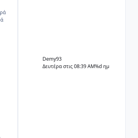
ωρά
τά
Demy93
Δευτέρα στις 08:39 AM
%d ημ
ά