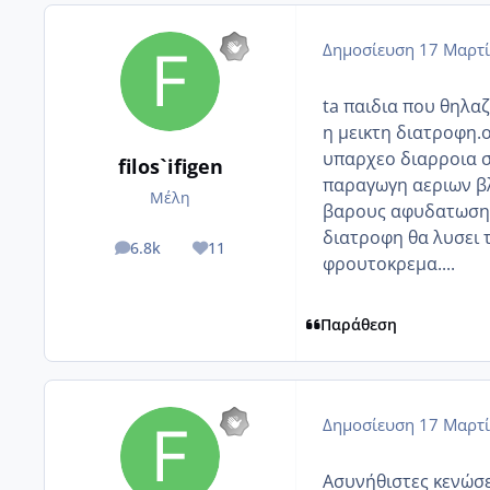
Δημοσίευση
17 Μαρτί
ta παιδια που θηλα
η μεικτη διατροφη.ο
υπαρχεο διαρροια 
filos`ifigen
παραγωγη αεριων β
Μέλη
βαρους αφυδατωση,
διατροφη θα λυσει 
6.8k
11
posts
Reputation
φρουτοκρεμα....
Παράθεση
Δημοσίευση
17 Μαρτί
Ασυνήθιστες κενώσε