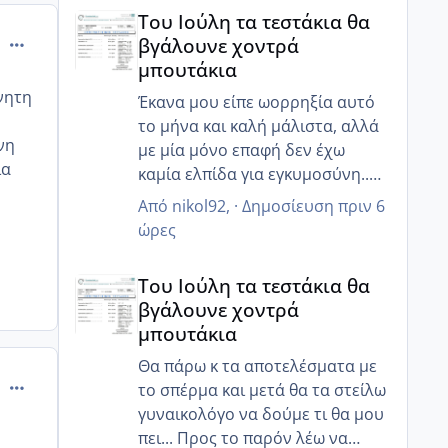
Του Ιούλη τα τεστάκια θα βγάλουνε χοντρά μπουτά
Του Ιούλη τα τεστάκια θα
comment_843559
βγάλουνε χοντρά
μπουτάκια
νητη
Έκανα μου είπε ωορρηξία αυτό
το μήνα και καλή μάλιστα, αλλά
νη
με μία μόνο επαφή δεν έχω
ια
καμία ελπίδα για εγκυμοσύνη..
τουλάχιστον τώρα ο άντρας μου
Από
nikol92
, ·
Δημοσίευση
πριν 6
κατάλαβε ότι πρέπει να πάμε πιο
ώρες
στοχευμένα, αλλιώς ζορίζουν τα
Του Ιούλη τα τεστάκια θα βγάλουνε χοντρά μπουτά
πράγματα...
Του Ιούλη τα τεστάκια θα
βγάλουνε χοντρά
μπουτάκια
Θα πάρω κ τα αποτελέσματα με
comment_843560
το σπέρμα και μετά θα τα στείλω
γυναικολόγο να δούμε τι θα μου
πει... Προς το παρόν λέω να