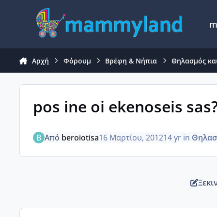
Μετάβαση σε περιεχόμενο
m
Αρχή
Φόρουμ
Βρέφη & Νήπια
Θηλασμός κα
pos ine oi ekenoseis sas
Από
beroiotisa
16 Μαρτίου, 2012
14 yr
in
Θηλασ
Ξεκι