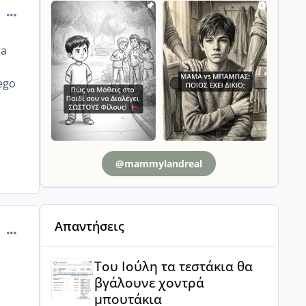
comment_843463
ra
ego
@mammylandreal
Απαντήσεις
comment_843536
Του Ιούλη τα τεστάκια θα βγάλουνε χοντρά μπουτά
Του Ιούλη τα τεστάκια θα
βγάλουνε χοντρά
μπουτάκια