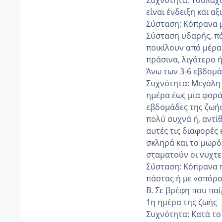
είναι ένδειξη και α
Σύσταση: Κόπρανα μ
Σύσταση υδαρής, πά
ποικίλουν από μέρα 
πράσινα, λιγότερο 
Άνω των 3-6 εβδομ
Συχνότητα: Μεγάλη 
ημέρα έως μία φορά 
εβδομάδες της ζωής
πολύ συχνά ή, αντί
αυτές τις διαφορές 
σκληρά και το μωρό
σταματούν οι νυχτε
Σύσταση: Κόπρανα π
πάστας ή με «σπόρο
Β. Σε βρέφη που πα
1η ημέρα της ζωής
Συχνότητα: Κατά το