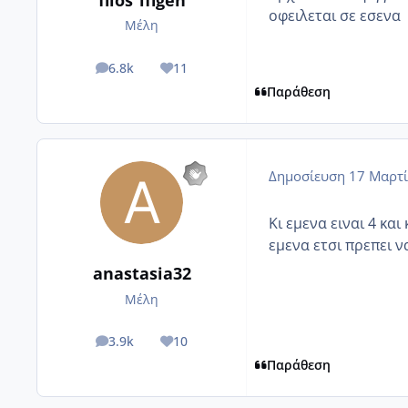
οφειλεται σε εσενα
Μέλη
6.8k
11
posts
Reputation
Παράθεση
Δημοσίευση
17 Μαρτί
Κι εμενα ειναι 4 κα
εμενα ετσι πρεπει να
anastasia32
Μέλη
3.9k
10
posts
Reputation
Παράθεση