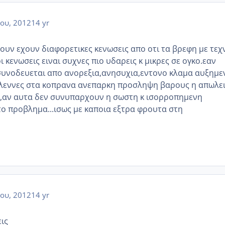
ου, 2012
14 yr
ζουν εχουν διαφορετικες κενωσεις απο οτι τα βρεφη με τεχ
ι κενωσεις ειναι συχνες πιο υδαρεις κ μικρες σε ογκο.εαν
συνοδευεται απο ανορεξια,ανησυχια,εντονο κλαμα αυξημε
λεννες στα κοπρανα ανεπαρκη προσληψη βαρους η απωλε
αν αυτα δεν συνυπαρχουν η σωστη κ ισορροπημενη
το προβλημα...ισως με καποια εξτρα φρουτα στη
ου, 2012
14 yr
ις