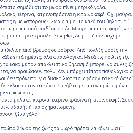
ξιόπιστο σημάδι ότι το μωρό πίνει μητρικό γάλα.
αλακά, κίτρινα, κιτρινοπράσινα ή κιτρινοκαφέ. Όχι μαύρα.
στας ή με «σπόρους». Χωρίς αίμα. Τα κακά του θηλασμού
σε μέρα και από παιδί σε παιδί. Μπορεί κάποιες φορές να ε
ή περισσότερο νερουλά. Συνήθως δε μυρίζουν άσχημα.
άδων
απόκλιση από βρέφος σε βρέφος. Από πολλές φορές την
κάθε επτά ημέρες, όλα φυσιολογικά. Μετά τις πρώτες έξι
, τα κακά με τον αποκλειστικό θηλασμό μπορεί να συνεχίζ
θετα, να αραιώσουν πολύ. Δεν υπάρχει τίποτε παθολογικό σ
και δεν πρόκειται για δυσκοιλιότητα, εφόσον τα κακά δεν ε
 δεν κλαίει όταν τα κάνει. Συνήθως μετά τον πρώτο μήνα
ρινές κενώσεις.
άντα μαλακά, κίτρινα, κιτρινοπράσινα ή κιτρινοκαφέ. Σύσ
υς», υδαρής ή πιο σχηματισμένη.
ίρνουν ξένο γάλα
 πρώτο 24ωρο της ζωής το μωρό πρέπει να κάνει μία (1)