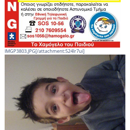
IMGP3803.JPG[/attachment:524lr7ui]