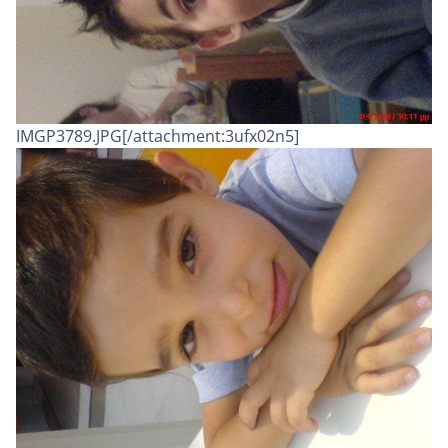
IMGP3789.JPG[/attachment:3ufx02n5]