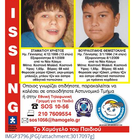
IMGP3796.JPG[/attachment:3017097g]