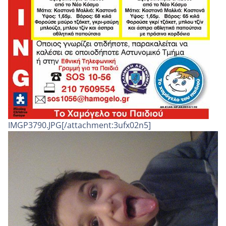
IMGP3790.JPG[/attachment:3ufx02n5]