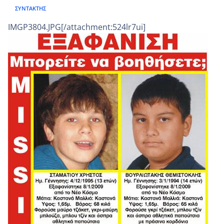
ΣΥΝΤΆΚΤΗΣ
IMGP3804.JPG[/attachment:524lr7ui]