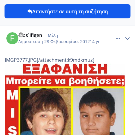
Απαντήστε σε αυτή τη συζήτηση
comment_837276
Author stats
filos`ifigen
Μέλη
Δημοσίευση
28 Φεβρουαρίου, 2012
14 yr
IMGP3777.JPG[/attachment:k9mdkmuz]