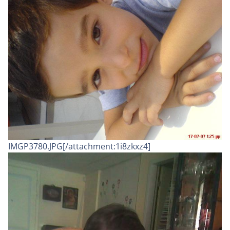
IMGP3780.JPG[/attachment:1i8zkxz4]