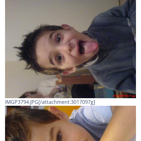
IMGP3794.JPG[/attachment:3017097g]