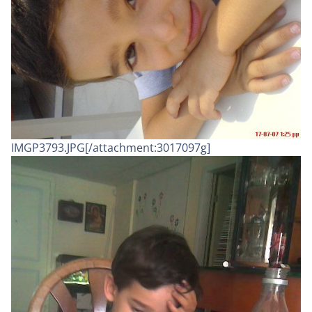
IMGP3793.JPG[/attachment:3017097g]