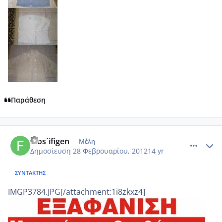
Παράθεση
comment_837278
Author stats
filos`ifigen
Μέλη
Δημοσίευση
28 Φεβρουαρίου, 2012
14 yr
ΣΥΝΤΆΚΤΗΣ
IMGP3784.JPG[/attachment:1i8zkxz4]