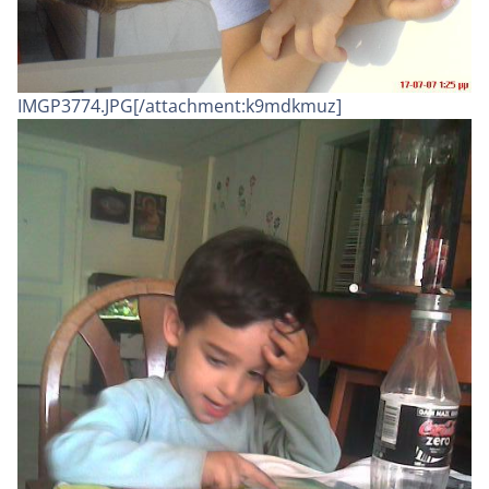
IMGP3774.JPG[/attachment:k9mdkmuz]