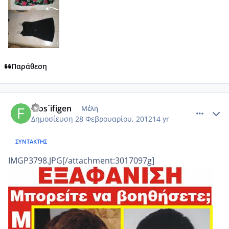
Παράθεση
comment_837280
Author stats
filos`ifigen
Μέλη
Δημοσίευση
28 Φεβρουαρίου, 2012
14 yr
ΣΥΝΤΆΚΤΗΣ
IMGP3798.JPG[/attachment:3017097g]