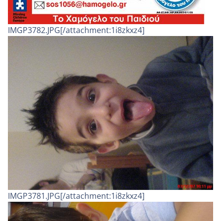
IMGP3782.JPG[/attachment:1i8zkxz4]
IMGP3781.JPG[/attachment:1i8zkxz4]