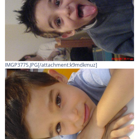
IMGP3775.JPG[/attachment:k9mdkmuz]