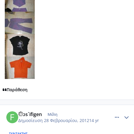
Παράθεση
comment_837288
Author stats
filos`ifigen
Μέλη
Δημοσίευση
28 Φεβρουαρίου, 2012
14 yr
ΣΥΝΤΆΚΤΗΣ