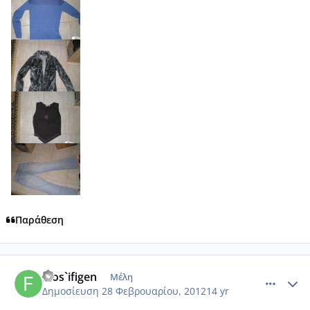
Παράθεση
comment_837284
Author stats
filos`ifigen
Μέλη
Δημοσίευση
28 Φεβρουαρίου, 2012
14 yr