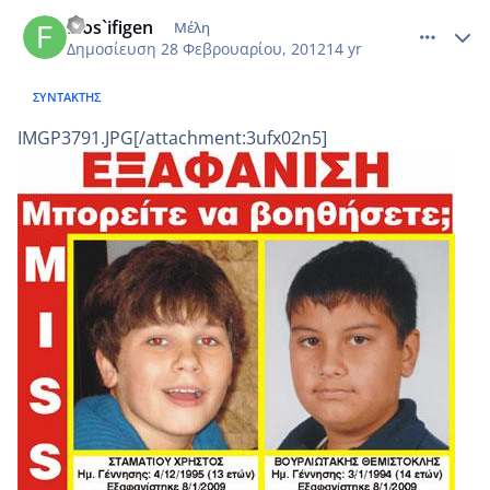
comment_837279
Author stats
filos`ifigen
Μέλη
Δημοσίευση
28 Φεβρουαρίου, 2012
14 yr
ΣΥΝΤΆΚΤΗΣ
IMGP3791.JPG[/attachment:3ufx02n5]