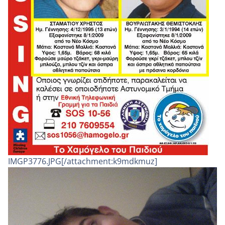
IMGP3776.JPG[/attachment:k9mdkmuz]