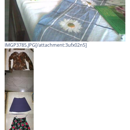
IMGP3785.JPG[/attachment:3ufx02n5]