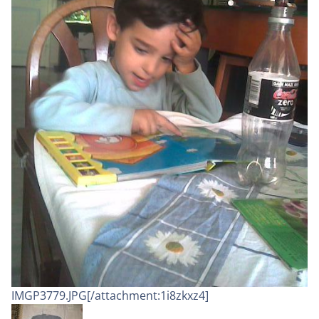
IMGP3779.JPG[/attachment:1i8zkxz4]