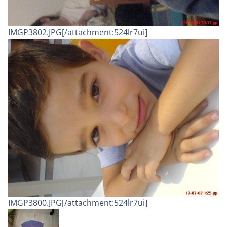
IMGP3802.JPG[/attachment:524lr7ui]
IMGP3800.JPG[/attachment:524lr7ui]