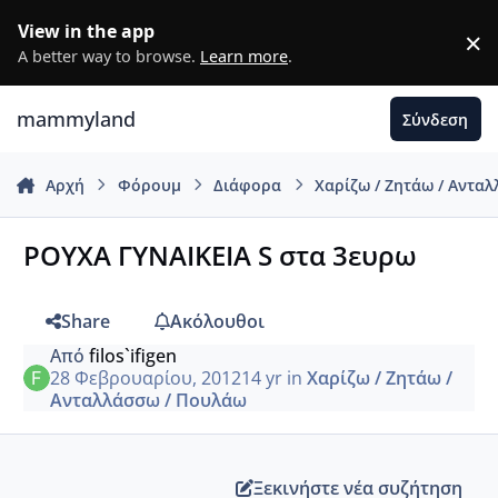
Μετάβαση σε περιεχόμενο
View in the app
×
D
A better way to browse.
Learn more
.
mammyland
Σύνδεση
Αρχή
Φόρουμ
Διάφορα
Χαρίζω / Ζητάω / Αντα
ΡΟΥΧΑ ΓΥΝΑΙΚΕΙΑ S στα 3ευρω
Share
Ακόλουθοι
Από
filos`ifigen
28 Φεβρουαρίου, 2012
14 yr
in
Χαρίζω / Ζητάω /
Ανταλλάσσω / Πουλάω
Ξεκινήστε νέα συζήτηση