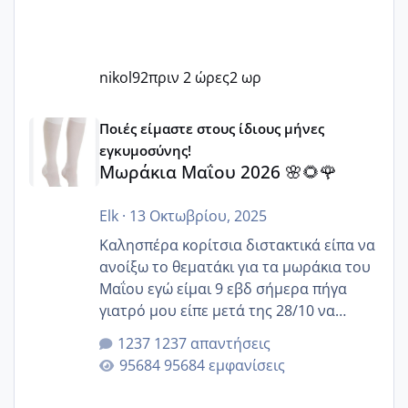
nikol92
πριν 2 ώρες
2 ωρ
Μωράκια Μαΐου 2026 🌸🌻🌹
Ποιές είμαστε στους ίδιους μήνες
εγκυμοσύνης!
Μωράκια Μαΐου 2026 🌸🌻🌹
Elk
·
13 Οκτωβρίου, 2025
Καλησπέρα κορίτσια διστακτικά είπα να
ανοίξω το θεματάκι για τα μωράκια του
Μαΐου εγώ είμαι 9 εβδ σήμερα πήγα
γιατρό μου είπε μετά της 28/10 να
κλείσω ραντεβού για την αυχενική είναι
1237 απαντήσεις
καμιά άλλη κοπέλα να γεννάει Μάιο ;;
95684 εμφανίσεις