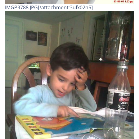
IMGP3788.JPG[/attachment:3ufx02n5]