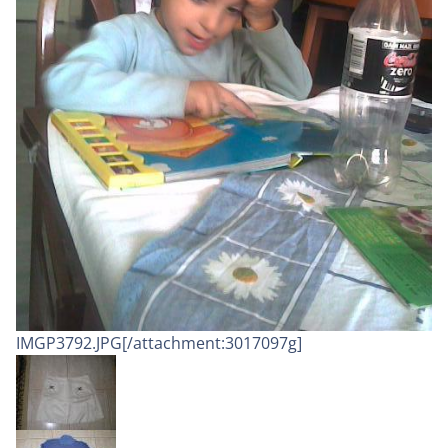
IMGP3792.JPG[/attachment:3017097g]