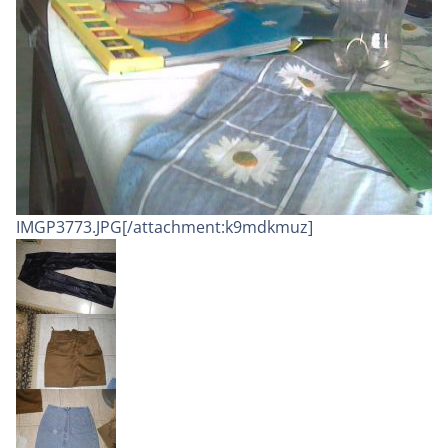
IMGP3773.JPG[/attachment:k9mdkmuz]