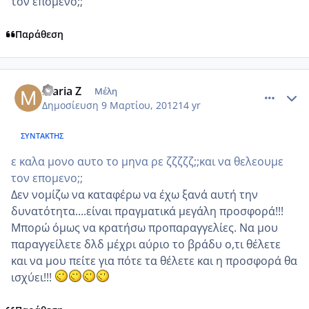
τον επομενο;;
Παράθεση
comment_840860
Author stats
maria Z
Μέλη
Δημοσίευση
9 Μαρτίου, 2012
14 yr
ΣΥΝΤΆΚΤΗΣ
ε καλα μονο αυτο το μηνα ρε ζζζζζ;;και να θελεουμε
τον επομενο;;
Δεν νομίζω να καταφέρω να έχω ξανά αυτή την
δυνατότητα....είναι πραγματικά μεγάλη προσφορά!!!
Μπορώ όμως να κρατήσω προπαραγγελίες. Να μου
παραγγείλετε δλδ μέχρι αύριο το βράδυ ο,τι θέλετε
και να μου πείτε για πότε τα θέλετε και η προσφορά θα
ισχύει!!!