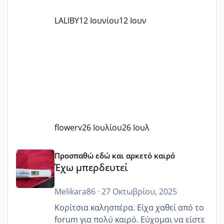
LALIBY
12 Ιουνίου
12 Ιουν
flowerv
26 Ιουλίου
26 Ιουλ
Έχω μπερδευτεί
Προσπαθώ εδώ και αρκετό καιρό
Έχω μπερδευτεί
Melikara86
·
27 Οκτωβρίου, 2025
Κορίτσια καλησπέρα. Είχα χαθεί από το
forum για πολύ καιρό. Εύχομαι να είστε