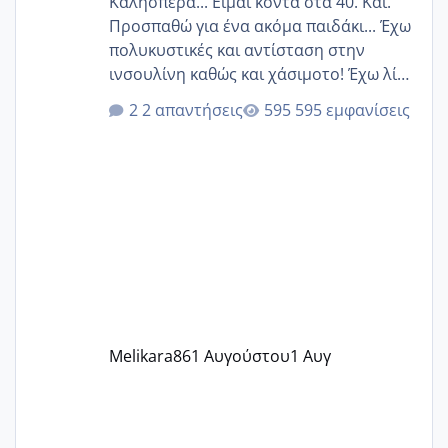
Καλησπέρα... Είμαι κοντά στα 40. Και.
Προσπαθώ για ένα ακόμα παιδάκι... Έχω
πολυκυστικές και αντίσταση στην
ινσουλίνη καθώς και χάσιμοτο! Έχω λίγα
κιλά παραπάνω και όσο κ αν προσπαθώ
2 απαντήσεις
595 εμφανίσεις
δεν χάνω εύκολα! Προσπαθώ για ακόμη
ένα παιδί εδώ και 1,5 χρόνο! Θέλετε να
γράψετε όσες κοπέλες είστε σε
παρόμοια φάση;; Αυτή την στιγμή έχω
δύο χαμένους κύκλους δεν έχω έρθει
περίοδο αυτό τον μήνα περίμενα 20 δεν
ήρθα απλά είδα λίγα ροζ έκανα υπέρηχο
την επομενη μέρα και το ενδομήτριό
ήταν 11,1 χιλιοστά πολύ κα
Melikara86
1 Αυγούστου
1 Αυγ