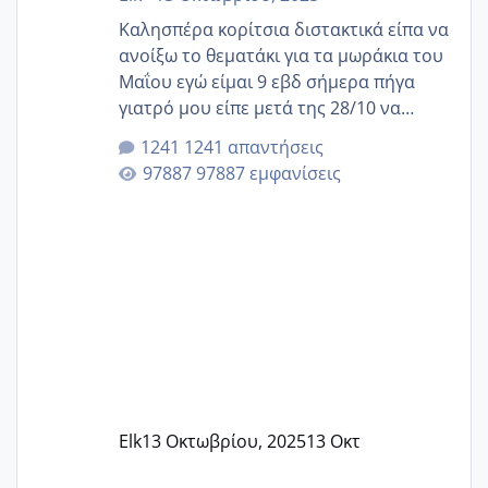
Καλησπέρα κορίτσια διστακτικά είπα να
ανοίξω το θεματάκι για τα μωράκια του
Μαΐου εγώ είμαι 9 εβδ σήμερα πήγα
γιατρό μου είπε μετά της 28/10 να
κλείσω ραντεβού για την αυχενική είναι
1241 απαντήσεις
καμιά άλλη κοπέλα να γεννάει Μάιο ;;
97887 εμφανίσεις
Elk
13 Οκτωβρίου, 2025
13 Οκτ