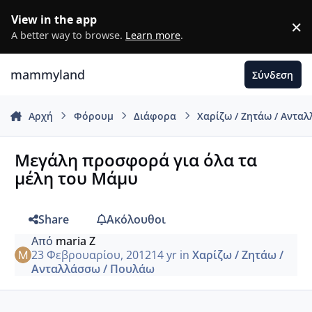
Μετάβαση σε περιεχόμενο
View in the app
×
D
A better way to browse.
Learn more
.
mammyland
Σύνδεση
Αρχή
Φόρουμ
Διάφορα
Χαρίζω / Ζητάω / Αντα
Mεγάλη προσφορά για όλα τα
μέλη του Μάμυ
Share
Ακόλουθοι
Από
maria Z
23 Φεβρουαρίου, 2012
14 yr
in
Χαρίζω / Ζητάω /
Ανταλλάσσω / Πουλάω