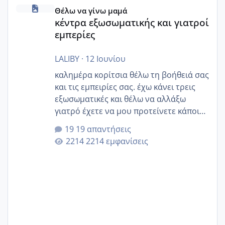
κέντρα εξωσωματικής και γιατροί εμπερίες
Θέλω να γίνω μαμά
κέντρα εξωσωματικής και γιατροί
εμπερίες
LALIBY
·
12 Ιουνίου
καλημέρα κορίτσια θέλω τη βοήθειά σας
και τις εμπειρίες σας. έχω κάνει τρεις
εξωσωματικές και θέλω να αλλάξω
γιατρό έχετε να μου προτείνετε κάποιον
που μείνατε ευχαριστημένες και είχατε
19 απαντήσεις
επιιτυχία? έκανα στο υγεία με τον
2214 εμφανίσεις
ζερβομανωλάκη (δεν το εψαξε καθόλου
το θέμα δεν μου άρεσε καθο΄λου) και
στο γένεσις με τον πάντο