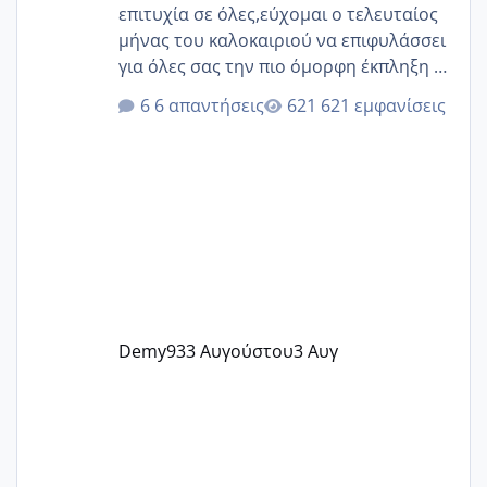
επιτυχία σε όλες,εύχομαι ο τελευταίος
μήνας του καλοκαιριού να επιφυλάσσει
για όλες σας την πιο όμορφη έκπληξη 🧿
@Elk @Melikara86 @Παρασκευαιδου
6 απαντήσεις
621 εμφανίσεις
@Zenia z @melitiniღ @Christi.D.
@flowerv @Riaa @Ngsofia
Demy93
3 Αυγούστου
3 Αυγ