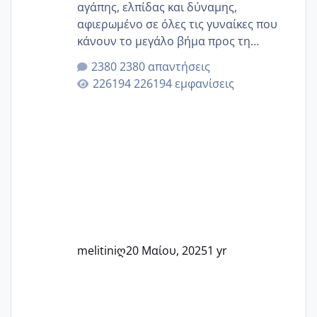
αγάπης, ελπίδας και δύναμης,
αφιερωμένο σε όλες τις γυναίκες που
κάνουν το μεγάλο βήμα προς τη
μητρότητα μέσω εξωσωματικής το 2025.
2380 απαντήσεις
Εδώ θα μοιραστούμε αγωνίες, χαρές,
226194 εμφανίσεις
εμπειρίες και κάθε μικρή ή μεγάλη
στιγμή αυτού του ξεχωριστού ταξιδιού.
Καμία δεν είναι μόνη – όλες μαζί
μπορούμε να στηρίξουμε η μία την
άλλη, να δώσουμε κουράγιο στις
δύσκολες στιγμές και να γιορτάσουμε
τις μικρές και μεγάλες νίκες. Είτε είστε
στο στάδιο της προετοιμασίας, είτε
ετοιμάζεστε
melitiniღ
20 Μαίου, 2025
1 yr