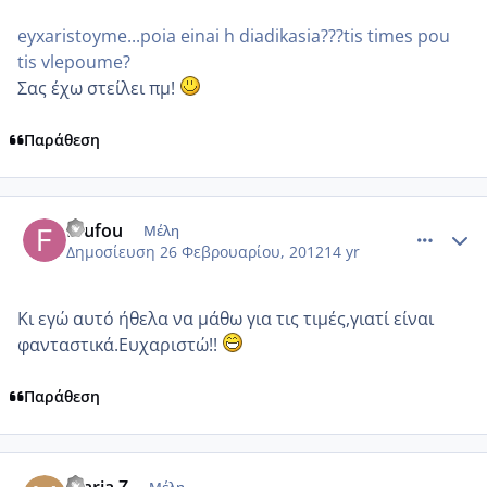
eyxaristoyme...poia einai h diadikasia???tis times pou
tis vlepoume?
Σας έχω στείλει πμ!
Παράθεση
comment_836659
Author stats
foufou
Μέλη
Δημοσίευση
26 Φεβρουαρίου, 2012
14 yr
Κι εγώ αυτό ήθελα να μάθω για τις τιμές,γιατί είναι
φανταστικά.Ευχαριστώ!!
Παράθεση
comment_836729
Author stats
maria Z
Μέλη