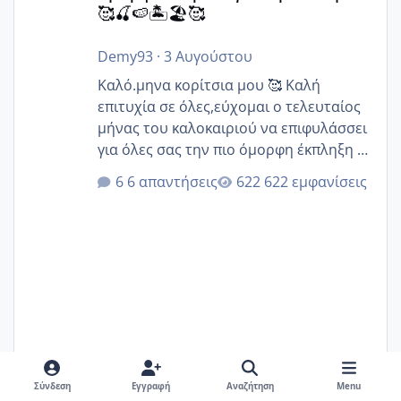
🥰🍒🍉🏝️🏖️🥰
Demy93
·
3 Αυγούστου
Καλό.μηνα κορίτσια μου 🥰 Καλή
επιτυχία σε όλες,εύχομαι ο τελευταίος
μήνας του καλοκαιριού να επιφυλάσσει
για όλες σας την πιο όμορφη έκπληξη 🧿
@Elk @Melikara86 @Παρασκευαιδου
6 απαντήσεις
622 εμφανίσεις
@Zenia z @melitiniღ @Christi.D.
@flowerv @Riaa @Ngsofia
Demy93
3 Αυγούστου
3 Αυγ
Σύνδεση
Εγγραφή
Αναζήτηση
Menu