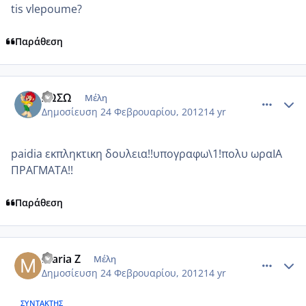
tis vlepoume?
Παράθεση
comment_836217
Author stats
ΣΩΣΩ
Μέλη
Δημοσίευση
24 Φεβρουαρίου, 2012
14 yr
paidia εκπληκτικη δουλεια!!υπογραφω\1!πολυ ωραΙΑ
ΠΡΑΓΜΑΤΑ!!
Παράθεση
comment_836274
Author stats
maria Z
Μέλη
Δημοσίευση
24 Φεβρουαρίου, 2012
14 yr
ΣΥΝΤΆΚΤΗΣ