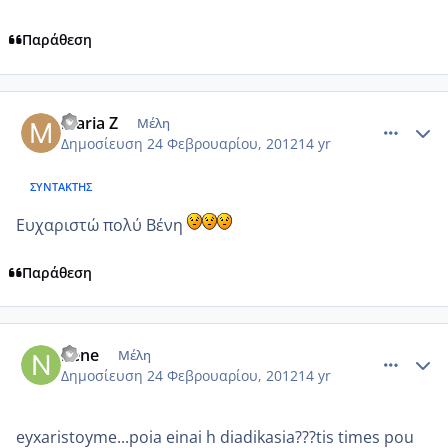
Παράθεση
comment_836112
Author stats
maria Z
Μέλη
Δημοσίευση
24 Φεβρουαρίου, 2012
14 yr
ΣΥΝΤΆΚΤΗΣ
Eυχαριστώ πολύ Βένη
Παράθεση
comment_836199
Author stats
nene
Μέλη
Δημοσίευση
24 Φεβρουαρίου, 2012
14 yr
eyxaristoyme...poia einai h diadikasia???tis times pou