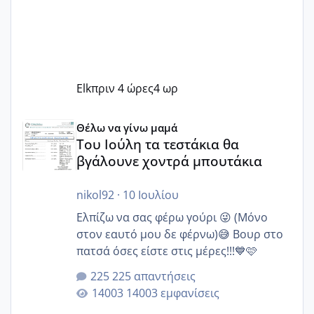
Elk
πριν 4 ώρες
4 ωρ
Του Ιούλη τα τεστάκια θα βγάλουνε χοντρά μπουτάκια
Θέλω να γίνω μαμά
Του Ιούλη τα τεστάκια θα
βγάλουνε χοντρά μπουτάκια
nikol92
·
10 Ιουλίου
Ελπίζω να σας φέρω γούρι 😜 (Μόνο
στον εαυτό μου δε φέρνω)😅 Βουρ στο
πατσά όσες είστε στις μέρες!!!💙🩷
225 απαντήσεις
14003 εμφανίσεις