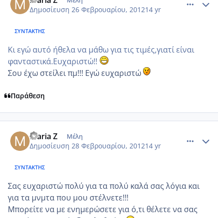
Δημοσίευση
26 Φεβρουαρίου, 2012
14 yr
ΣΥΝΤΆΚΤΗΣ
Κι εγώ αυτό ήθελα να μάθω για τις τιμές,γιατί είναι
φανταστικά.Ευχαριστώ!!
Σου έχω στείλει πμ!!! Εγώ ευχαριστώ
Παράθεση
comment_837135
Author stats
maria Z
Μέλη
Δημοσίευση
28 Φεβρουαρίου, 2012
14 yr
ΣΥΝΤΆΚΤΗΣ
Σας ευχαριστώ πολύ για τα πολύ καλά σας λόγια και
για τα μνμτα που μου στέλνετε!!!
Μπορείτε να με ενημερώσετε για ό,τι θέλετε να σας