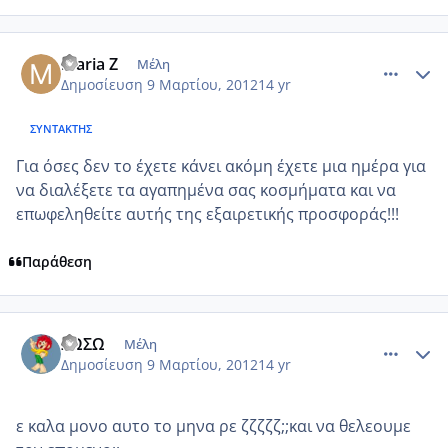
comment_840559
Author stats
maria Z
Μέλη
Δημοσίευση
9 Μαρτίου, 2012
14 yr
ΣΥΝΤΆΚΤΗΣ
Για όσες δεν το έχετε κάνει ακόμη έχετε μια ημέρα για
να διαλέξετε τα αγαπημένα σας κοσμήματα και να
επωφεληθείτε αυτής της εξαιρετικής προσφοράς!!!
Παράθεση
comment_840804
Author stats
ΣΩΣΩ
Μέλη
Δημοσίευση
9 Μαρτίου, 2012
14 yr
ε καλα μονο αυτο το μηνα ρε ζζζζζ;;και να θελεουμε