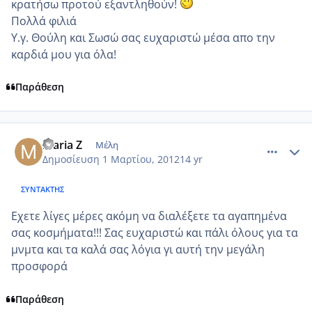
κρατήσω προτού εξαντληθούν!
Πολλά φιλιά
Υ.γ. Θούλη και Σωσώ σας ευχαριστώ μέσα απο την
καρδιά μου για όλα!
Παράθεση
comment_838180
Author stats
maria Z
Μέλη
Δημοσίευση
1 Μαρτίου, 2012
14 yr
ΣΥΝΤΆΚΤΗΣ
Εχετε λίγες μέρες ακόμη να διαλέξετε τα αγαπημένα
σας κοσμήματα!!! Σας ευχαριστώ και πάλι όλους για τα
μνμτα και τα καλά σας λόγια γι αυτή την μεγάλη
προσφορά
Παράθεση