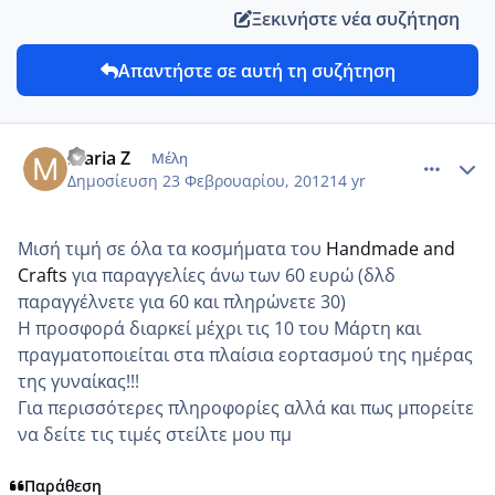
Ξεκινήστε νέα συζήτηση
Απαντήστε σε αυτή τη συζήτηση
comment_835592
Author stats
maria Z
Μέλη
Δημοσίευση
23 Φεβρουαρίου, 2012
14 yr
Μισή τιμή σε όλα τα κοσμήματα του
Handmade and
Crafts
για παραγγελίες άνω των 60 ευρώ (δλδ
παραγγέλνετε για 60 και πληρώνετε 30)
Η προσφορά διαρκεί μέχρι τις 10 του Μάρτη και
πραγματοποιείται στα πλαίσια εορτασμού της ημέρας
της γυναίκας!!!
Για περισσότερες πληροφορίες αλλά και πως μπορείτε
να δείτε τις τιμές στείλτε μου πμ
Παράθεση