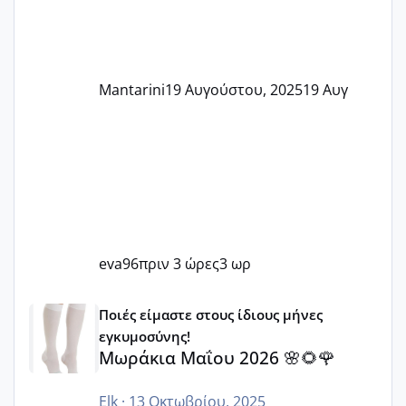
Mantarini
19 Αυγούστου, 2025
19 Αυγ
eva96
πριν 3 ώρες
3 ωρ
Μωράκια Μαΐου 2026 🌸🌻🌹
Ποιές είμαστε στους ίδιους μήνες
εγκυμοσύνης!
Μωράκια Μαΐου 2026 🌸🌻🌹
Elk
·
13 Οκτωβρίου, 2025