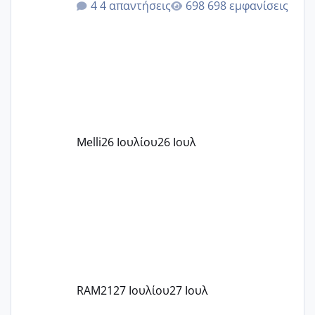
4 απαντήσεις
698 εμφανίσεις
δίδακτρα και τα τροφεια του ιδιωτικού
παιδικού σταθμού για όποιον το έχει
πάρει. Οι παιδικοί σταθμοί έχουν
υπογράψει σύμβαση με την ΕΕΤΑΑ ότι
δέχονται παιδιά με βαουτσερ και ότι
αυτό τα καλύπτει όλα εκτός από έξτρα
όπως σχολικό λεωφορείο κτλ. Είναι
παράνομο να χρεώνουν κάτι επιπλέον.
Melli
26 Ιουλίου
26 Ιουλ
Εγώ πήγα σε έναν ιδιωτικό παιδικό στ
RAM21
27 Ιουλίου
27 Ιουλ