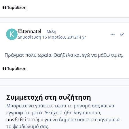
Παράθεση
comment_843104
Author stats
katerinatel
Μέλη
Δημοσίευση
15 Μαρτίου, 2012
14 yr
Πράγματ πολύ ωραία. Θαήθελα και εγώ να μάθω τιμές.
Παράθεση
Συμμετοχή στη συζήτηση
Μπορείτε να γράψετε τώρα το μήνυμά σας και να
εγγραφείτε μετά. Αν έχετε ήδη λογαριασμό,
συνδεθείτε τώρα
για να δημοσιεύσετε το μήνυμα με
το ψευδώνυμό σας.