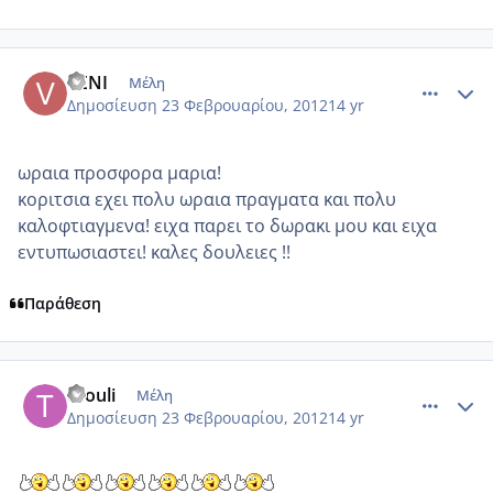
comment_835769
Author stats
VENI
Μέλη
Δημοσίευση
23 Φεβρουαρίου, 2012
14 yr
ωραια προσφορα μαρια!
κοριτσια εχει πολυ ωραια πραγματα και πολυ
καλοφτιαγμενα! ειχα παρει το δωρακι μου και ειχα
εντυπωσιαστει! καλες δουλειες !!
Παράθεση
comment_835775
Author stats
thouli
Μέλη
Δημοσίευση
23 Φεβρουαρίου, 2012
14 yr