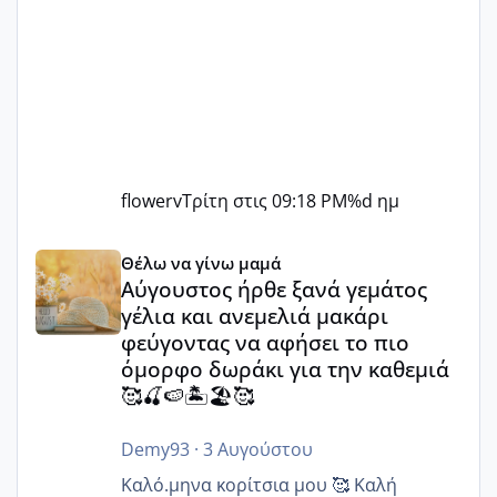
flowerv
Τρίτη στις 09:18 PM
%d ημ
Αύγουστος ήρθε ξανά γεμάτος γέλια και ανεμελιά μακάρι 
Θέλω να γίνω μαμά
Αύγουστος ήρθε ξανά γεμάτος
γέλια και ανεμελιά μακάρι
φεύγοντας να αφήσει το πιο
όμορφο δωράκι για την καθεμιά
🥰🍒🍉🏝️🏖️🥰
Demy93
·
3 Αυγούστου
Καλό.μηνα κορίτσια μου 🥰 Καλή