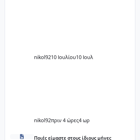
nikol92
10 Ιουλίου
10 Ιουλ
nikol92
πριν 4 ώρες
4 ωρ
Μωράκια Δεκεμβρίου 2026
Ποιές είμαστε στους ίδιους μήνες