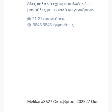
όλες καλά να έχουμε πολλές νέες
μανούλες με το καλό να γεννήσουν
αυτές που ήδη περιμένουν. Να πάρουν
21 απαντήσεις
γερα μωράκια στην αγκαλίτσα τους
3846 εμφανίσεις
🙏🏼🙏🏼 Ας πάμε λοιπόν στο θέμα μου.
Τελευταία περίοδο 25 σεπτεμβρίου
Εδώ και τέσσερις πέντε μέρες νιώθω
αρρωστη δεν έχω κουράγιο για τίποτα
πονάει πολύ το στήθος μου και τα δύο
και βάζω θερμόμετρο και έχω συνεχώς
37 με 37, 3 Έτσι λοιπόν είπα να κάνω
ένα τεστ την παρασ
Melikara86
27 Οκτωβρίου, 2025
27 Οκτ