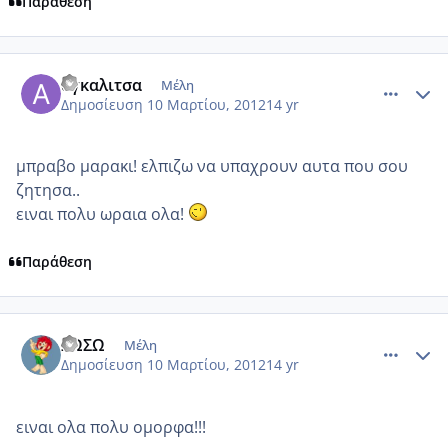
Παράθεση
comment_840989
Author stats
αγκαλιτσα
Μέλη
Δημοσίευση
10 Μαρτίου, 2012
14 yr
μπραβο μαρακι! ελπιζω να υπαχρουν αυτα που σου
ζητησα..
ειναι πολυ ωραια ολα!
Παράθεση
comment_841088
Author stats
ΣΩΣΩ
Μέλη
Δημοσίευση
10 Μαρτίου, 2012
14 yr
ειναι ολα πολυ ομορφα!!!