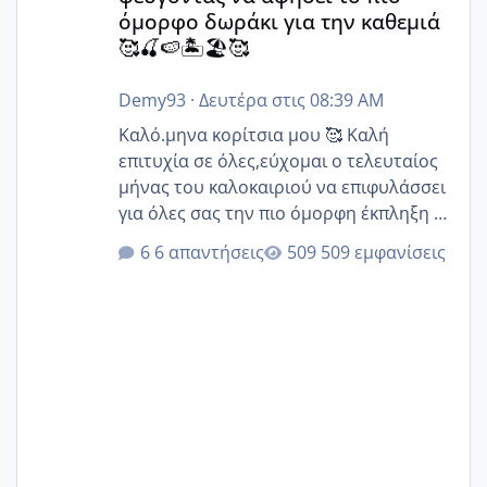
όμορφο δωράκι για την καθεμιά
🥰🍒🍉🏝️🏖️🥰
Demy93
·
Δευτέρα στις 08:39 AM
Καλό.μηνα κορίτσια μου 🥰 Καλή
επιτυχία σε όλες,εύχομαι ο τελευταίος
μήνας του καλοκαιριού να επιφυλάσσει
για όλες σας την πιο όμορφη έκπληξη 🧿
@Elk @Melikara86 @Παρασκευαιδου
6 απαντήσεις
509 εμφανίσεις
@Zenia z @melitiniღ @Christi.D.
@flowerv @Riaa @Ngsofia