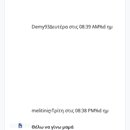
Demy93
Δευτέρα στις 08:39 AM
%d ημ
melitiniღ
Τρίτη στις 08:38 PM
%d ημ
Πόσες είμαστε κοντά 40 και προσπαθούμε;;
Θέλω να γίνω μαμά