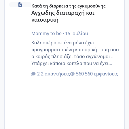
Αγχωδης διαταραχή και καισαρική
Κατά τη διάρκεια της εγκυμοσύνης
Αγχωδης διαταραχή και
καισαρική
Mommy to be
·
15 Ιουλίου
Καλησπέρα σε ένα μήνα έχω
προγραμματισμένη καισαρική τομή.οσο
ο καιρός πλησιάζει τόσο αγχώνομαι ..
Υπάρχει κάποια κοπέλα που να έχει
παρόμοιο ιστορικό να μας πει την
2 απαντήσεις
560 εμφανίσεις
εμπειρία της;Να σημειώσω είναι η
δεύτερη εγκυμοσύνη μου και καισαρική
στην πρώτη είχα κάνει ολική νάρκωση
..βέβαια δεν είχα κανένα άγχος και
στρες ήταν επιλογή για ιατρικούς
λόγους της δεδομένης στιγμής.