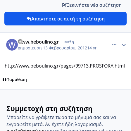
Ξεκινήστε νέα συζήτηση
Απαντήστε σε αυτή τη συζήτηση
comment_831694
Author stats
www.beboulino.gr
Μέλη
Δημοσίευση
13 Φεβρουαρίου, 2012
14 yr
http://www.beboulino.gr/pages/99713.PROSFORA.html
Παράθεση
Συμμετοχή στη συζήτηση
Μπορείτε να γράψετε τώρα το μήνυμά σας και να
εγγραφείτε μετά. Αν έχετε ήδη λογαριασμό,