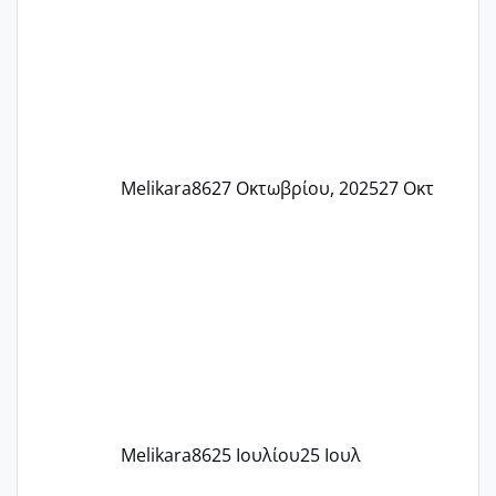
37 με 37, 3 Έτσι λοιπόν είπα να κάνω
ένα τεστ την παρασ
Melikara86
27 Οκτωβρίου, 2025
27 Οκτ
Melikara86
25 Ιουλίου
25 Ιουλ