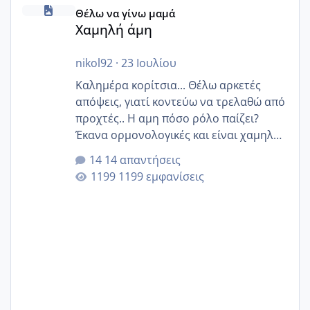
Χαμηλή άμη
Θέλω να γίνω μαμά
Χαμηλή άμη
nikol92
·
23 Ιουλίου
Καλημέρα κορίτσια... Θέλω αρκετές
απόψεις, γιατί κοντεύω να τρελαθώ από
προχτές.. Η αμη πόσο ρόλο παίζει?
Έκανα ορμονολογικές και είναι χαμηλή
για την ηλικία μου.. Είχα ήδη μια
14 απαντήσεις
εγκυμοσύνη, που έπρεπε να τερματιστεί
1199 εμφανίσεις
στην 27η εβδομάδα και προσπαθώ 7
μήνες ήδη και αρχίζω να αγχώνομαι με
το 1,18... Είμαι 33.. Κάποια που να έμεινε
με χαμηλή άμη???