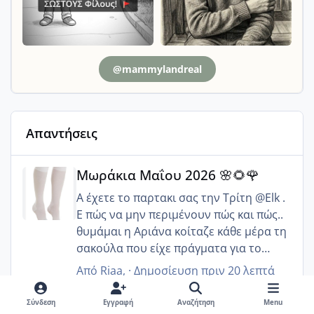
@mammylandreal
Απαντήσεις
Μωράκια Μαΐου 2026 🌸🌻🌹
Μωράκια Μαΐου 2026 🌸🌻🌹
Α έχετε το παρτακι σας την Τρίτη @Elk .
Ε πώς να μην περιμένουν πώς και πώς..
θυμάμαι η Αριάνα κοίταζε κάθε μέρα τη
σακούλα που είχε πράγματα για το
πάρτι της, τα έβγαζε όλα πάνω στον
Από
Riaa
, ·
Δημοσίευση
πριν 20 λεπτά
καναπέ και τα κοίταζε 😂 να περάσετε
Μωράκια Δεκεμβρίου 2026
πολύ πολύ όμορφα. Φέτος είστε 5 😊
Σύνδεση
Εγγραφή
Αναζήτηση
Menu
Μωράκια Δεκεμβρίου 2026