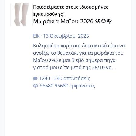
Μωράκια Μαΐου 2026 🌸🌻🌹
Ποιές είμαστε στους ίδιους μήνες
εγκυμοσύνης!
Μωράκια Μαΐου 2026 🌸🌻🌹
Elk
·
13 Οκτωβρίου, 2025
Καλησπέρα κορίτσια διστακτικά είπα να
ανοίξω το θεματάκι για τα μωράκια του
Μαΐου εγώ είμαι 9 εβδ σήμερα πήγα
γιατρό μου είπε μετά της 28/10 να
κλείσω ραντεβού για την αυχενική είναι
1240 απαντήσεις
καμιά άλλη κοπέλα να γεννάει Μάιο ;;
96680 εμφανίσεις