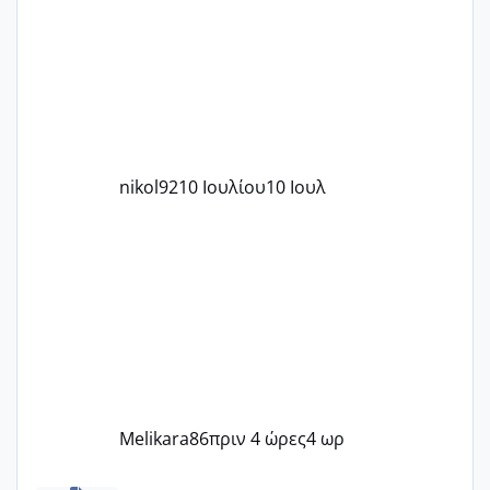
nikol92
10 Ιουλίου
10 Ιουλ
Melikara86
πριν 4 ώρες
4 ωρ
Πόσες είμαστε κοντά 40 και προσπαθούμε;;