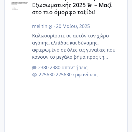
Εξωσωματικής 2025 💫 – Μαζί
στο πιο όμορφο ταξίδι!
melitiniღ
·
20 Μαίου, 2025
Καλωσορίσατε σε αυτόν τον χώρο
αγάπης, ελπίδας και δύναμης,
αφιερωμένο σε όλες τις γυναίκες που
κάνουν το μεγάλο βήμα προς τη
μητρότητα μέσω εξωσωματικής το 2025.
2380 απαντήσεις
Εδώ θα μοιραστούμε αγωνίες, χαρές,
225630 εμφανίσεις
εμπειρίες και κάθε μικρή ή μεγάλη
στιγμή αυτού του ξεχωριστού ταξιδιού.
Καμία δεν είναι μόνη – όλες μαζί
μπορούμε να στηρίξουμε η μία την
άλλη, να δώσουμε κουράγιο στις
δύσκολες στιγμές και να γιορτάσουμε
τις μικρές και μεγάλες νίκες. Είτε είστε
στο στάδιο της προετοιμασίας, είτε