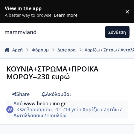
Μετάβαση σε περιεχόμενο
View in the app
×
D
A better way to browse.
Learn more
.
mammyland
Σύνδεση
Αρχή
Φόρουμ
Διάφορα
Χαρίζω / Ζητάω / Αντα
ΚΟΥΝΙΑ+ΣΤΡΩΜΑ+ΠΡΟΙΚΑ
ΜΩΡΟΥ=230 ευρώ
Share
Ακόλουθοι
Από
www.beboulino.gr
13 Φεβρουαρίου, 2012
14 yr
in
Χαρίζω / Ζητάω /
Ανταλλάσσω / Πουλάω