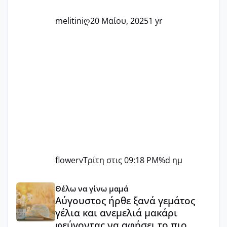
ετοιμάζεστε
melitiniღ
20 Μαίου, 2025
1 yr
flowerv
Τρίτη στις 09:18 PM
%d ημ
Αύγουστος ήρθε ξανά γεμάτος γέλια και ανεμελιά μακάρι 
Θέλω να γίνω μαμά
Αύγουστος ήρθε ξανά γεμάτος
γέλια και ανεμελιά μακάρι
φεύγοντας να αφήσει το πιο