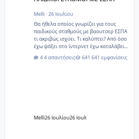
Melli
·
26 Ιουλίου
Θα ήθελα οποίος γνωρίζει για τους
παιδικούς σταθμούς με βαουτσερ ΕΣΠΑ
τι ακριβώς ισχύει. Τι καλύπτει? Από όσο
έχω ψάξει στο ίντερνετ έχω καταλάβει
ότι το βαουτσερ καλύπτει όλα τα
4 απαντήσεις
641 εμφανίσεις
δίδακτρα και τα τροφεια του ιδιωτικού
παιδικού σταθμού για όποιον το έχει
πάρει. Οι παιδικοί σταθμοί έχουν
υπογράψει σύμβαση με την ΕΕΤΑΑ ότι
δέχονται παιδιά με βαουτσερ και ότι
αυτό τα καλύπτει όλα εκτός από έξτρα
όπως σχολικό λεωφορείο κτλ. Είναι
παράνομο να χρεώνουν κάτι επιπλέον.
Melli
26 Ιουλίου
26 Ιουλ
Εγώ πήγα σε έναν ιδιωτικό παιδικό στ