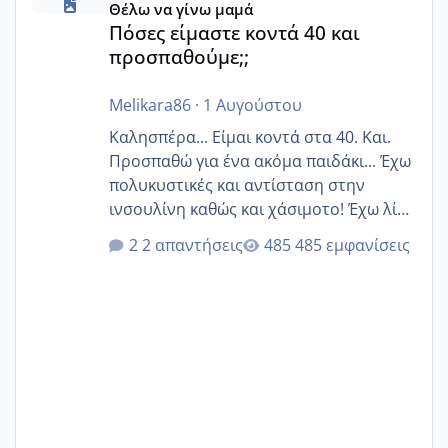
Θέλω να γίνω μαμά
Πόσες είμαστε κοντά 40 και
προσπαθούμε;;
Melikara86
·
1 Αυγούστου
Καλησπέρα... Είμαι κοντά στα 40. Και.
Προσπαθώ για ένα ακόμα παιδάκι... Έχω
πολυκυστικές και αντίσταση στην
ινσουλίνη καθώς και χάσιμοτο! Έχω λίγα
κιλά παραπάνω και όσο κ αν προσπαθώ
2 απαντήσεις
485 εμφανίσεις
δεν χάνω εύκολα! Προσπαθώ για ακόμη
ένα παιδί εδώ και 1,5 χρόνο! Θέλετε να
γράψετε όσες κοπέλες είστε σε
παρόμοια φάση;; Αυτή την στιγμή έχω
δύο χαμένους κύκλους δεν έχω έρθει
περίοδο αυτό τον μήνα περίμενα 20 δεν
ήρθα απλά είδα λίγα ροζ έκανα υπέρηχο
την επομενη μέρα και το ενδομήτριό