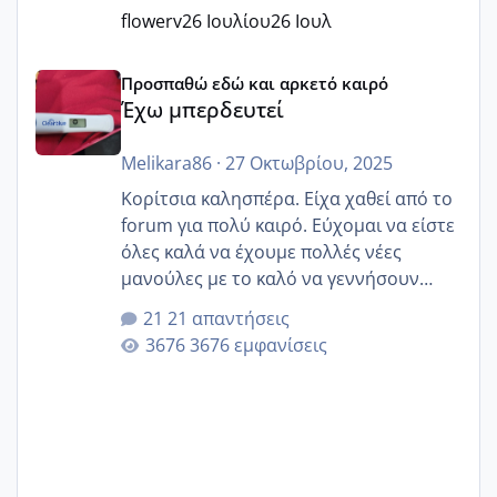
flowerv
26 Ιουλίου
26 Ιουλ
Έχω μπερδευτεί
Προσπαθώ εδώ και αρκετό καιρό
Έχω μπερδευτεί
Melikara86
·
27 Οκτωβρίου, 2025
Κορίτσια καλησπέρα. Είχα χαθεί από το
forum για πολύ καιρό. Εύχομαι να είστε
όλες καλά να έχουμε πολλές νέες
μανούλες με το καλό να γεννήσουν
αυτές που ήδη περιμένουν. Να πάρουν
21 απαντήσεις
γερα μωράκια στην αγκαλίτσα τους
3676 εμφανίσεις
🙏🏼🙏🏼 Ας πάμε λοιπόν στο θέμα μου.
Τελευταία περίοδο 25 σεπτεμβρίου
Εδώ και τέσσερις πέντε μέρες νιώθω
αρρωστη δεν έχω κουράγιο για τίποτα
πονάει πολύ το στήθος μου και τα δύο
και βάζω θερμόμετρο και έχω συνεχώς