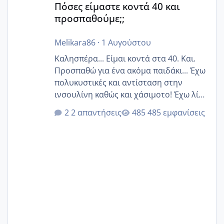
Πόσες είμαστε κοντά 40 και
προσπαθούμε;;
Melikara86
·
1 Αυγούστου
Καλησπέρα... Είμαι κοντά στα 40. Και.
Προσπαθώ για ένα ακόμα παιδάκι... Έχω
πολυκυστικές και αντίσταση στην
ινσουλίνη καθώς και χάσιμοτο! Έχω λίγα
κιλά παραπάνω και όσο κ αν προσπαθώ
2 απαντήσεις
485 εμφανίσεις
δεν χάνω εύκολα! Προσπαθώ για ακόμη
ένα παιδί εδώ και 1,5 χρόνο! Θέλετε να
γράψετε όσες κοπέλες είστε σε
παρόμοια φάση;; Αυτή την στιγμή έχω
δύο χαμένους κύκλους δεν έχω έρθει
περίοδο αυτό τον μήνα περίμενα 20 δεν
ήρθα απλά είδα λίγα ροζ έκανα υπέρηχο
την επομενη μέρα και το ενδομήτριό
ήταν 11,1 χιλιοστά πολύ κα