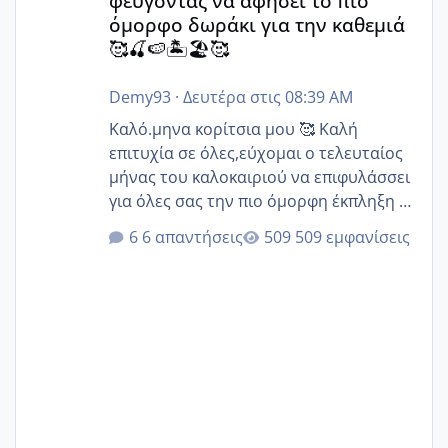
φεύγοντας να αφήσει το πιο
όμορφο δωράκι για την καθεμιά
🥰🍒🍉🏝️🏖️🥰
Demy93
·
Δευτέρα στις 08:39 AM
Καλό.μηνα κορίτσια μου 🥰 Καλή
επιτυχία σε όλες,εύχομαι ο τελευταίος
μήνας του καλοκαιριού να επιφυλάσσει
για όλες σας την πιο όμορφη έκπληξη 🧿
@Elk @Melikara86 @Παρασκευαιδου
6 απαντήσεις
509 εμφανίσεις
@Zenia z @melitiniღ @Christi.D.
@flowerv @Riaa @Ngsofia