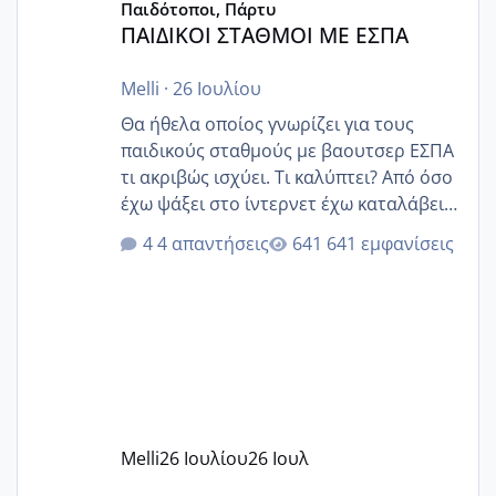
Παιδότοποι, Πάρτυ
ΠΑΙΔΙΚΟΙ ΣΤΑΘΜΟΙ ΜΕ ΕΣΠΑ
Melli
·
26 Ιουλίου
Θα ήθελα οποίος γνωρίζει για τους
παιδικούς σταθμούς με βαουτσερ ΕΣΠΑ
τι ακριβώς ισχύει. Τι καλύπτει? Από όσο
έχω ψάξει στο ίντερνετ έχω καταλάβει
ότι το βαουτσερ καλύπτει όλα τα
4 απαντήσεις
641 εμφανίσεις
δίδακτρα και τα τροφεια του ιδιωτικού
παιδικού σταθμού για όποιον το έχει
πάρει. Οι παιδικοί σταθμοί έχουν
υπογράψει σύμβαση με την ΕΕΤΑΑ ότι
δέχονται παιδιά με βαουτσερ και ότι
αυτό τα καλύπτει όλα εκτός από έξτρα
όπως σχολικό λεωφορείο κτλ. Είναι
παράνομο να χρεώνουν κάτι επιπλέον.
Melli
26 Ιουλίου
26 Ιουλ
Εγώ πήγα σε έναν ιδιωτικό παιδικό στ