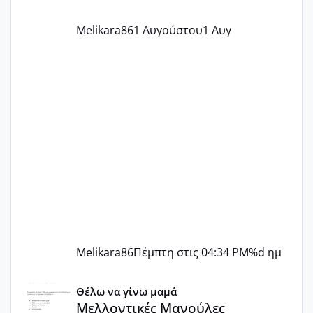
ήταν 11,1 χιλιοστά πολύ κα
Melikara86
1 Αυγούστου
1 Αυγ
Melikara86
Πέμπτη στις 04:34 PM
%d ημ
Μελλοντικές Μανούλες Εξωσωματικής 2025 💫 – Μαζί στο
Θέλω να γίνω μαμά
Μελλοντικές Μανούλες