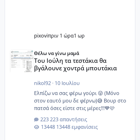
pixovi
πριν 1 ώρα
1 ωρ
Του Ιούλη τα τεστάκια θα βγάλουνε χοντρά μπουτάκια
Θέλω να γίνω μαμά
Του Ιούλη τα τεστάκια θα
βγάλουνε χοντρά μπουτάκια
nikol92
·
10 Ιουλίου
Ελπίζω να σας φέρω γούρι 😜 (Μόνο
στον εαυτό μου δε φέρνω)😅 Βουρ στο
πατσά όσες είστε στις μέρες!!!💙🩷
223 απαντήσεις
13448 εμφανίσεις