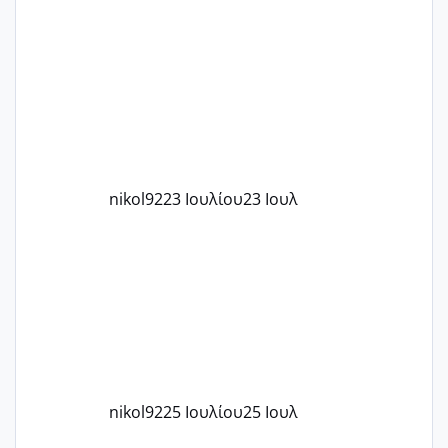
μήνες ήδη και αρχίζω να αγχώνομαι με
το 1,18... Είμαι 33.. Κάποια που να έμεινε
με χαμηλή άμη???
nikol92
23 Ιουλίου
23 Ιουλ
nikol92
25 Ιουλίου
25 Ιουλ