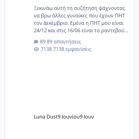
Ξεκινάω αυτή τη συζήτηση ψάχνοντας
να βρω άλλες γυναίκες που έχουν ΠΗΤ
τον Δεκέμβριο. Εμένα η ΠΗΤ μου είναι
24/12 και στις 16/06 είναι το ραντεβού
της αυχενικής διαφάνειας. Έχω αρκετό
89 απαντήσεις
άγχος και οι μέρες δεν φαίνεται να
7138 εμφανίσεις
περνάνε με τίποτα.
Luna Dust
9 Ιουνίου
9 Ιουν