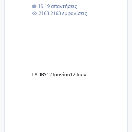
που μείνατε ευχαριστημένες και είχατε
19 απαντήσεις
επιιτυχία? έκανα στο υγεία με τον
2163 εμφανίσεις
ζερβομανωλάκη (δεν το εψαξε καθόλου
το θέμα δεν μου άρεσε καθο΄λου) και
στο γένεσις με τον πάντο
LALIBY
12 Ιουνίου
12 Ιουν