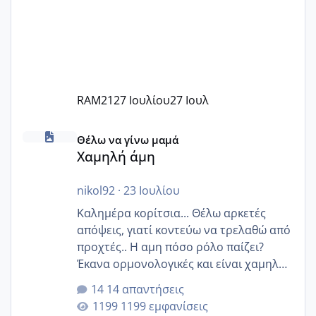
RAM21
27 Ιουλίου
27 Ιουλ
Χαμηλή άμη
Θέλω να γίνω μαμά
Χαμηλή άμη
nikol92
·
23 Ιουλίου
Καλημέρα κορίτσια... Θέλω αρκετές
απόψεις, γιατί κοντεύω να τρελαθώ από
προχτές.. Η αμη πόσο ρόλο παίζει?
Έκανα ορμονολογικές και είναι χαμηλή
για την ηλικία μου.. Είχα ήδη μια
14 απαντήσεις
εγκυμοσύνη, που έπρεπε να τερματιστεί
1199 εμφανίσεις
στην 27η εβδομάδα και προσπαθώ 7