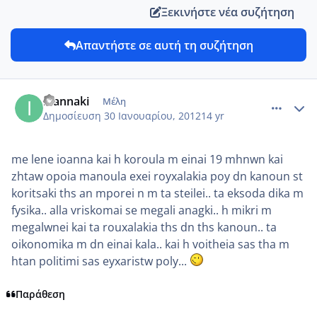
Ξεκινήστε νέα συζήτηση
Απαντήστε σε αυτή τη συζήτηση
comment_825518
Author stats
ioannaki
Μέλη
Δημοσίευση
30 Ιανουαρίου, 2012
14 yr
me lene ioanna kai h koroula m einai 19 mhnwn kai
zhtaw opoia manoula exei royxalakia poy dn kanoun st
koritsaki ths an mporei n m ta steilei.. ta eksoda dika m
fysika.. alla vriskomai se megali anagki.. h mikri m
megalwnei kai ta rouxalakia ths dn ths kanoun.. ta
oikonomika m dn einai kala.. kai h voitheia sas tha m
htan politimi sas eyxaristw poly...
Παράθεση