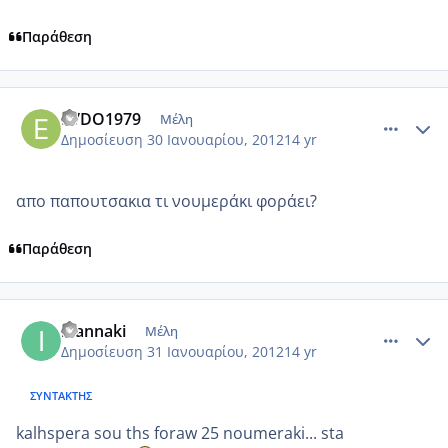
Παράθεση
comment_825633
Author stats
EVDO1979
Μέλη
Δημοσίευση
30 Ιανουαρίου, 2012
14 yr
απο παπουτσακια τι νουμεράκι φοράει?
Παράθεση
comment_826171
Author stats
ioannaki
Μέλη
Δημοσίευση
31 Ιανουαρίου, 2012
14 yr
ΣΥΝΤΆΚΤΗΣ
kalhspera sou ths foraw 25 noumeraki... sta