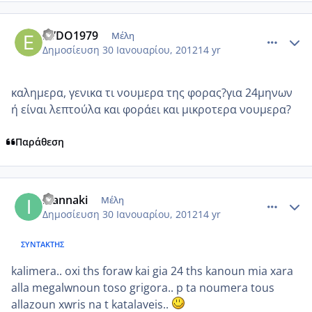
comment_825520
Author stats
EVDO1979
Μέλη
Δημοσίευση
30 Ιανουαρίου, 2012
14 yr
καλημερα, γενικα τι νουμερα της φορας?για 24μηνων
ή είναι λεπτούλα και φοράει και μικροτερα νουμερα?
Παράθεση
comment_825524
Author stats
ioannaki
Μέλη
Δημοσίευση
30 Ιανουαρίου, 2012
14 yr
ΣΥΝΤΆΚΤΗΣ
kalimera.. oxi ths foraw kai gia 24 ths kanoun mia xara
alla megalwnoun toso grigora.. p ta noumera tous
allazoun xwris na t katalaveis..