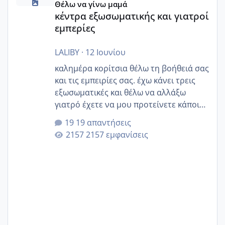
Θέλω να γίνω μαμά
κέντρα εξωσωματικής και γιατροί
εμπερίες
LALIBY
·
12 Ιουνίου
καλημέρα κορίτσια θέλω τη βοήθειά σας
και τις εμπειρίες σας. έχω κάνει τρεις
εξωσωματικές και θέλω να αλλάξω
γιατρό έχετε να μου προτείνετε κάποιον
που μείνατε ευχαριστημένες και είχατε
19 απαντήσεις
επιιτυχία? έκανα στο υγεία με τον
2157 εμφανίσεις
ζερβομανωλάκη (δεν το εψαξε καθόλου
το θέμα δεν μου άρεσε καθο΄λου) και
στο γένεσις με τον πάντο