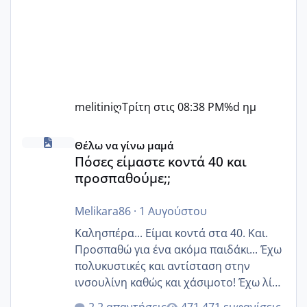
melitiniღ
Τρίτη στις 08:38 PM
%d ημ
Πόσες είμαστε κοντά 40 και προσπαθούμε;;
Θέλω να γίνω μαμά
Πόσες είμαστε κοντά 40 και
προσπαθούμε;;
Melikara86
·
1 Αυγούστου
Καλησπέρα... Είμαι κοντά στα 40. Και.
Προσπαθώ για ένα ακόμα παιδάκι... Έχω
πολυκυστικές και αντίσταση στην
ινσουλίνη καθώς και χάσιμοτο! Έχω λίγα
κιλά παραπάνω και όσο κ αν προσπαθώ
2 απαντήσεις
471 εμφανίσεις