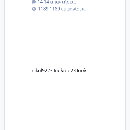
14 απαντήσεις
εγκυμοσύνη, που έπρεπε να τερματιστεί
1189 εμφανίσεις
στην 27η εβδομάδα και προσπαθώ 7
μήνες ήδη και αρχίζω να αγχώνομαι με
το 1,18... Είμαι 33.. Κάποια που να έμεινε
με χαμηλή άμη???
nikol92
23 Ιουλίου
23 Ιουλ