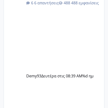
6 απαντήσεις
488 εμφανίσεις
@Zenia z @melitiniღ @Christi.D.
@flowerv @Riaa @Ngsofia
Demy93
Δευτέρα στις 08:39 AM
%d ημ