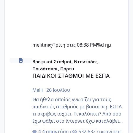
melitiniღ
Τρίτη στις 08:38 PM
%d ημ
ΠΑΙΔΙΚΟΙ ΣΤΑΘΜΟΙ ΜΕ ΕΣΠΑ
Βρεφικοί Σταθμοί, Νταντάδες,
Παιδότοποι, Πάρτυ
ΠΑΙΔΙΚΟΙ ΣΤΑΘΜΟΙ ΜΕ ΕΣΠΑ
Melli
·
26 Ιουλίου
Θα ήθελα οποίος γνωρίζει για τους
παιδικούς σταθμούς με βαουτσερ ΕΣΠΑ
τι ακριβώς ισχύει. Τι καλύπτει? Από όσο
έχω ψάξει στο ίντερνετ έχω καταλάβει
ότι το βαουτσερ καλύπτει όλα τα
4 απαντήσεις
632 εμφανίσεις