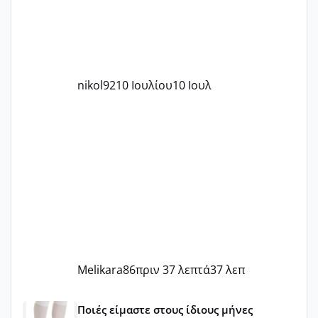
nikol92
10 Ιουλίου
10 Ιουλ
Melikara86
πριν 37 λεπτά
37 λεπ
Μωράκια Μαΐου 2026 🌸🌻🌹
Ποιές είμαστε στους ίδιους μήνες