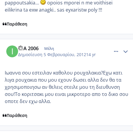
pappoutsakia...
opoios mporei n me voithisei
eilikrina ta exw anagki.. sas eyxaristw poly !!!
Παράθεση
comment_828118
Author stats
INA 2006
Μέλη
Δημοσίευση
5 Φεβρουαρίου, 2012
14 yr
Ιωαννα σου εστειλαν καθολου ρουχαλακια?Εχω κατι
λιγα ρουχακια που μου εχουν δωσει αλλα δεν θα τα
χρησιμοποιησω αν θελεις στειλε μου τη διευθυνση
σου!Το κοριτσακι μου ειναι μικροτερο απο το δικο σου
οποτε δεν εχω αλλα.
Παράθεση