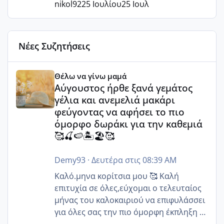
nikol92
25 Ιουλίου
25 Ιουλ
Νέες Συζητήσεις
Αύγουστος ήρθε ξανά γεμάτος γέλια και ανεμελιά μακάρι 
Θέλω να γίνω μαμά
Αύγουστος ήρθε ξανά γεμάτος
γέλια και ανεμελιά μακάρι
φεύγοντας να αφήσει το πιο
όμορφο δωράκι για την καθεμιά
🥰🍒🍉🏝️🏖️🥰
Demy93
·
Δευτέρα στις 08:39 AM
Καλό.μηνα κορίτσια μου 🥰 Καλή
επιτυχία σε όλες,εύχομαι ο τελευταίος
μήνας του καλοκαιριού να επιφυλάσσει
για όλες σας την πιο όμορφη έκπληξη 🧿
@Elk @Melikara86 @Παρασκευαιδου