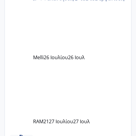
δίδακτρα και τα τροφεια του ιδιωτικού
παιδικού σταθμού για όποιον το έχει
πάρει. Οι παιδικοί σταθμοί έχουν
υπογράψει σύμβαση με την ΕΕΤΑΑ ότι
δέχονται παιδιά με βαουτσερ και ότι
αυτό τα καλύπτει όλα εκτός από έξτρα
όπως σχολικό λεωφορείο κτλ. Είναι
παράνομο να χρεώνουν κάτι επιπλέον.
Melli
26 Ιουλίου
26 Ιουλ
Εγώ πήγα σε έναν ιδιωτικό παιδικό στ
RAM21
27 Ιουλίου
27 Ιουλ
κέντρα εξωσωματικής και γιατροί εμπερίες