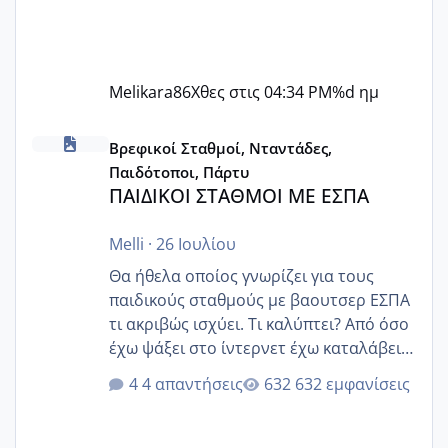
Melikara86
Χθες στις 04:34 PM
%d ημ
ΠΑΙΔΙΚΟΙ ΣΤΑΘΜΟΙ ΜΕ ΕΣΠΑ
Βρεφικοί Σταθμοί, Νταντάδες,
Παιδότοποι, Πάρτυ
ΠΑΙΔΙΚΟΙ ΣΤΑΘΜΟΙ ΜΕ ΕΣΠΑ
Melli
·
26 Ιουλίου
Θα ήθελα οποίος γνωρίζει για τους
παιδικούς σταθμούς με βαουτσερ ΕΣΠΑ
τι ακριβώς ισχύει. Τι καλύπτει? Από όσο
έχω ψάξει στο ίντερνετ έχω καταλάβει
ότι το βαουτσερ καλύπτει όλα τα
4 απαντήσεις
632 εμφανίσεις
δίδακτρα και τα τροφεια του ιδιωτικού
παιδικού σταθμού για όποιον το έχει
πάρει. Οι παιδικοί σταθμοί έχουν