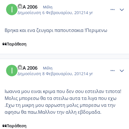
comment_828303
Author stats
INA 2006
Μέλη
Δημοσίευση
6 Φεβρουαρίου, 2012
14 yr
Βρηκα και ενα ζευγαρι παπουτσακια !Περιμενω
Παράθεση
comment_829140
Author stats
INA 2006
Μέλη
Δημοσίευση
8 Φεβρουαρίου, 2012
14 yr
Ιωαννα μου ειναι κριμα που δεν σου εστειλαν τιποτα!
Μολις μπορεσω θα τα στειλω αυτα τα λιγα που εχω
.Εχω τη μικρη μου αρρωστη μολις μπορεσω να την
αφησω θα παω.Μαλλον την αλλη εβδομαδα.
Παράθεση