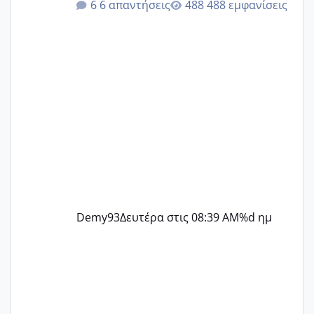
6 απαντήσεις
488 εμφανίσεις
@Zenia z @melitiniღ @Christi.D.
@flowerv @Riaa @Ngsofia
Demy93
Δευτέρα στις 08:39 AM
%d ημ