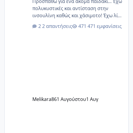
Προσπαθώ για ένα ακόμα παιδάκι... Έχω
πολυκυστικές και αντίσταση στην
ινσουλίνη καθώς και χάσιμοτο! Έχω λίγα
κιλά παραπάνω και όσο κ αν προσπαθώ
2 απαντήσεις
471 εμφανίσεις
δεν χάνω εύκολα! Προσπαθώ για ακόμη
ένα παιδί εδώ και 1,5 χρόνο! Θέλετε να
γράψετε όσες κοπέλες είστε σε
παρόμοια φάση;; Αυτή την στιγμή έχω
δύο χαμένους κύκλους δεν έχω έρθει
περίοδο αυτό τον μήνα περίμενα 20 δεν
ήρθα απλά είδα λίγα ροζ έκανα υπέρηχο
την επομενη μέρα και το ενδομήτριό
ήταν 11,1 χιλιοστά πολύ κα
Melikara86
1 Αυγούστου
1 Αυγ