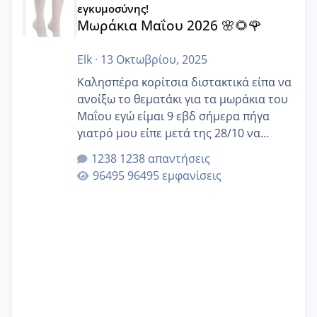
εγκυμοσύνης!
Μωράκια Μαΐου 2026 🌸🌻🌹
Elk
·
13 Οκτωβρίου, 2025
Καλησπέρα κορίτσια διστακτικά είπα να
ανοίξω το θεματάκι για τα μωράκια του
Μαΐου εγώ είμαι 9 εβδ σήμερα πήγα
γιατρό μου είπε μετά της 28/10 να
κλείσω ραντεβού για την αυχενική είναι
1238 απαντήσεις
καμιά άλλη κοπέλα να γεννάει Μάιο ;;
96495 εμφανίσεις