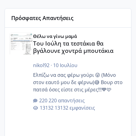
Πρόσφατες Απαντήσεις
Του Ιούλη τα τεστάκια θα βγάλουνε χοντρά μπουτάκια
Θέλω να γίνω μαμά
Του Ιούλη τα τεστάκια θα
βγάλουνε χοντρά μπουτάκια
nikol92
·
10 Ιουλίου
Ελπίζω να σας φέρω γούρι 😜 (Μόνο
στον εαυτό μου δε φέρνω)😅 Βουρ στο
πατσά όσες είστε στις μέρες!!!💙🩷
220 απαντήσεις
13132 εμφανίσεις