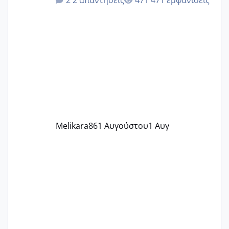
δεν χάνω εύκολα! Προσπαθώ για ακόμη
ένα παιδί εδώ και 1,5 χρόνο! Θέλετε να
γράψετε όσες κοπέλες είστε σε
παρόμοια φάση;; Αυτή την στιγμή έχω
δύο χαμένους κύκλους δεν έχω έρθει
περίοδο αυτό τον μήνα περίμενα 20 δεν
ήρθα απλά είδα λίγα ροζ έκανα υπέρηχο
την επομενη μέρα και το ενδομήτριό
ήταν 11,1 χιλιοστά πολύ κα
Melikara86
1 Αυγούστου
1 Αυγ