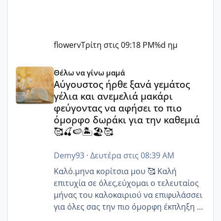
flowerv
Τρίτη στις 09:18 PM
%d ημ
Αύγουστος ήρθε ξανά γεμάτος γέλια και ανεμελιά μακάρι 
Θέλω να γίνω μαμά
Αύγουστος ήρθε ξανά γεμάτος
γέλια και ανεμελιά μακάρι
φεύγοντας να αφήσει το πιο
όμορφο δωράκι για την καθεμιά
🥰🍒🍉🏝️🏖️🥰
Demy93
·
Δευτέρα στις 08:39 AM
Καλό.μηνα κορίτσια μου 🥰 Καλή
επιτυχία σε όλες,εύχομαι ο τελευταίος
μήνας του καλοκαιριού να επιφυλάσσει
για όλες σας την πιο όμορφη έκπληξη 🧿
@Elk @Melikara86 @Παρασκευαιδου