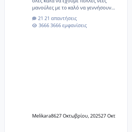
όλες καλά να έχουμε πολλές νέες
μανούλες με το καλό να γεννήσουν
αυτές που ήδη περιμένουν. Να πάρουν
21 απαντήσεις
γερα μωράκια στην αγκαλίτσα τους
3666 εμφανίσεις
🙏🏼🙏🏼 Ας πάμε λοιπόν στο θέμα μου.
Τελευταία περίοδο 25 σεπτεμβρίου
Εδώ και τέσσερις πέντε μέρες νιώθω
αρρωστη δεν έχω κουράγιο για τίποτα
πονάει πολύ το στήθος μου και τα δύο
και βάζω θερμόμετρο και έχω συνεχώς
37 με 37, 3 Έτσι λοιπόν είπα να κάνω
ένα τεστ την παρασ
Melikara86
27 Οκτωβρίου, 2025
27 Οκτ