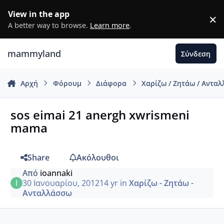
Μετάβαση σε περιεχόμενο
View in the app
×
D
A better way to browse.
Learn more
.
mammyland
Σύνδεση
Αρχή
Φόρουμ
Διάφορα
Χαρίζω / Ζητάω / Αντα
sos eimai 21 anergh xwrismeni
mama
Share
Ακόλουθοι
Από
ioannaki
30 Ιανουαρίου, 2012
14 yr
in
Χαρίζω - Ζητάω -
Ανταλλάσσω