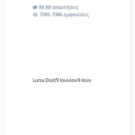
της αυχενικής διαφάνειας. Έχω αρκετό
88 απαντήσεις
άγχος και οι μέρες δεν φαίνεται να
7086 εμφανίσεις
περνάνε με τίποτα.
Luna Dust
9 Ιουνίου
9 Ιουν