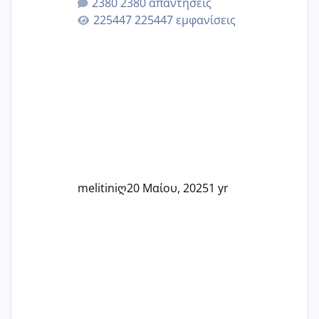
2380 απαντήσεις
Εδώ θα μοιραστούμε αγωνίες, χαρές,
225447 εμφανίσεις
εμπειρίες και κάθε μικρή ή μεγάλη
στιγμή αυτού του ξεχωριστού ταξιδιού.
Καμία δεν είναι μόνη – όλες μαζί
μπορούμε να στηρίξουμε η μία την
άλλη, να δώσουμε κουράγιο στις
δύσκολες στιγμές και να γιορτάσουμε
τις μικρές και μεγάλες νίκες. Είτε είστε
στο στάδιο της προετοιμασίας, είτε
ετοιμάζεστε
melitiniღ
20 Μαίου, 2025
1 yr