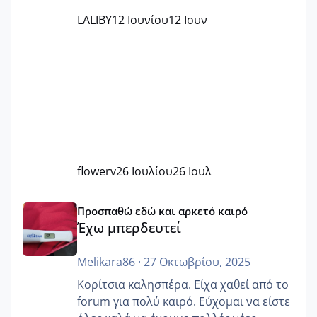
LALIBY
12 Ιουνίου
12 Ιουν
flowerv
26 Ιουλίου
26 Ιουλ
Έχω μπερδευτεί
Προσπαθώ εδώ και αρκετό καιρό
Έχω μπερδευτεί
Melikara86
·
27 Οκτωβρίου, 2025
Κορίτσια καλησπέρα. Είχα χαθεί από το
forum για πολύ καιρό. Εύχομαι να είστε