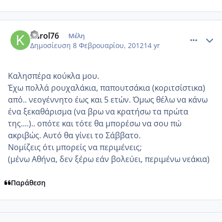
comment_829483
Author stats
Karol76
Μέλη
Δημοσίευση
8 Φεβρουαρίου, 2012
14 yr
Καλησπέρα κούκλα μου.
Έχω πολλά ρουχαλάκια, παπουτσάκια (κοριτσίστικα)
από.. νεογέννητο έως και 5 ετών. Όμως θέλω να κάνω
ένα ξεκαθάρισμα (να βρω να κρατήσω τα πρώτα
της....).. οπότε και τότε θα μπορέσω να σου πώ
ακριβώς. Αυτό θα γίνει το Σάββατο.
Νομίζεις ότι μπορείς να περιμένεις;
(μένω Αθήνα, δεν ξέρω εάν βολεύει, περιμένω νεάκια)
Παράθεση