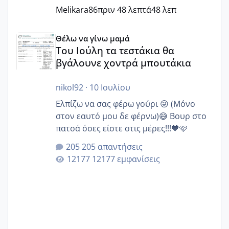
Melikara86
πριν 48 λεπτά
48 λεπ
Του Ιούλη τα τεστάκια θα βγάλουνε χοντρά μπουτάκια
Θέλω να γίνω μαμά
Του Ιούλη τα τεστάκια θα
βγάλουνε χοντρά μπουτάκια
nikol92
·
10 Ιουλίου
Ελπίζω να σας φέρω γούρι 😜 (Μόνο
στον εαυτό μου δε φέρνω)😅 Βουρ στο
πατσά όσες είστε στις μέρες!!!💙🩷
205 απαντήσεις
12177 εμφανίσεις