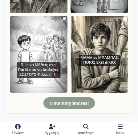
@mammylandreal
Απαντήσεις
Σύνδεση
Εγγραφή
Αναζήτηση
Menu