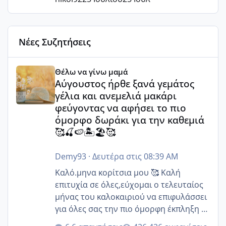
Νέες Συζητήσεις
Αύγουστος ήρθε ξανά γεμάτος γέλια και ανεμελιά μακάρι 
Θέλω να γίνω μαμά
Αύγουστος ήρθε ξανά γεμάτος
γέλια και ανεμελιά μακάρι
φεύγοντας να αφήσει το πιο
όμορφο δωράκι για την καθεμιά
🥰🍒🍉🏝️🏖️🥰
Demy93
·
Δευτέρα στις 08:39 AM
Καλό.μηνα κορίτσια μου 🥰 Καλή
επιτυχία σε όλες,εύχομαι ο τελευταίος
μήνας του καλοκαιριού να επιφυλάσσει
για όλες σας την πιο όμορφη έκπληξη 🧿
@Elk @Melikara86 @Παρασκευαιδου