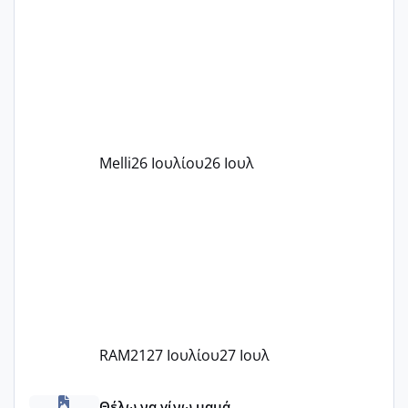
παιδικού σταθμού για όποιον το έχει
πάρει. Οι παιδικοί σταθμοί έχουν
υπογράψει σύμβαση με την ΕΕΤΑΑ ότι
δέχονται παιδιά με βαουτσερ και ότι
αυτό τα καλύπτει όλα εκτός από έξτρα
όπως σχολικό λεωφορείο κτλ. Είναι
παράνομο να χρεώνουν κάτι επιπλέον.
Melli
26 Ιουλίου
26 Ιουλ
Εγώ πήγα σε έναν ιδιωτικό παιδικό στ
RAM21
27 Ιουλίου
27 Ιουλ
κέντρα εξωσωματικής και γιατροί εμπερίες
Θέλω να γίνω μαμά