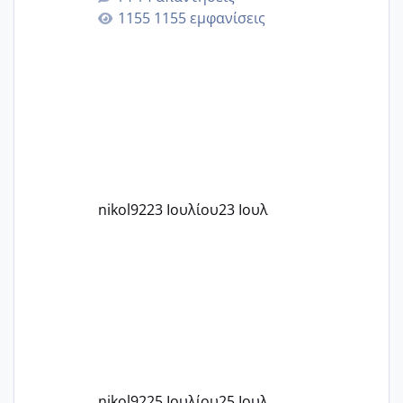
εγκυμοσύνη, που έπρεπε να τερματιστεί
1155 εμφανίσεις
στην 27η εβδομάδα και προσπαθώ 7
μήνες ήδη και αρχίζω να αγχώνομαι με
το 1,18... Είμαι 33.. Κάποια που να έμεινε
με χαμηλή άμη???
nikol92
23 Ιουλίου
23 Ιουλ
nikol92
25 Ιουλίου
25 Ιουλ