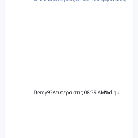
@Zenia z @melitiniღ @Christi.D.
@flowerv @Riaa @Ngsofia
Demy93
Δευτέρα στις 08:39 AM
%d ημ