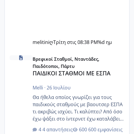
melitiniღ
Τρίτη στις 08:38 PM
%d ημ
ΠΑΙΔΙΚΟΙ ΣΤΑΘΜΟΙ ΜΕ ΕΣΠΑ
Βρεφικοί Σταθμοί, Νταντάδες,
Παιδότοποι, Πάρτυ
ΠΑΙΔΙΚΟΙ ΣΤΑΘΜΟΙ ΜΕ ΕΣΠΑ
Melli
·
26 Ιουλίου
Θα ήθελα οποίος γνωρίζει για τους
παιδικούς σταθμούς με βαουτσερ ΕΣΠΑ
τι ακριβώς ισχύει. Τι καλύπτει? Από όσο
έχω ψάξει στο ίντερνετ έχω καταλάβει
ότι το βαουτσερ καλύπτει όλα τα
4 απαντήσεις
600 εμφανίσεις
δίδακτρα και τα τροφεια του ιδιωτικού