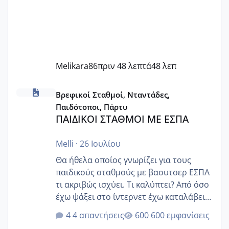
Melikara86
πριν 48 λεπτά
48 λεπ
ΠΑΙΔΙΚΟΙ ΣΤΑΘΜΟΙ ΜΕ ΕΣΠΑ
Βρεφικοί Σταθμοί, Νταντάδες,
Παιδότοποι, Πάρτυ
ΠΑΙΔΙΚΟΙ ΣΤΑΘΜΟΙ ΜΕ ΕΣΠΑ
Melli
·
26 Ιουλίου
Θα ήθελα οποίος γνωρίζει για τους
παιδικούς σταθμούς με βαουτσερ ΕΣΠΑ
τι ακριβώς ισχύει. Τι καλύπτει? Από όσο
έχω ψάξει στο ίντερνετ έχω καταλάβει
ότι το βαουτσερ καλύπτει όλα τα
4 απαντήσεις
600 εμφανίσεις
δίδακτρα και τα τροφεια του ιδιωτικού