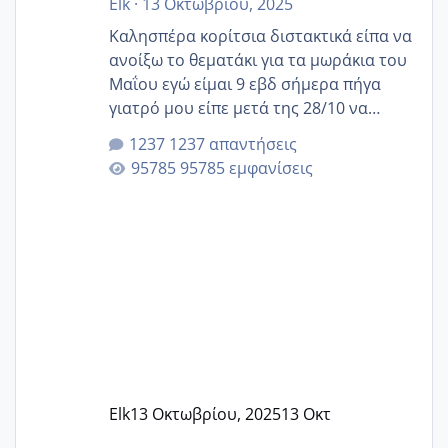
Elk
·
13 Οκτωβρίου, 2025
Καλησπέρα κορίτσια διστακτικά είπα να
ανοίξω το θεματάκι για τα μωράκια του
Μαΐου εγώ είμαι 9 εβδ σήμερα πήγα
γιατρό μου είπε μετά της 28/10 να
κλείσω ραντεβού για την αυχενική είναι
1237 απαντήσεις
καμιά άλλη κοπέλα να γεννάει Μάιο ;;
95785 εμφανίσεις
Elk
13 Οκτωβρίου, 2025
13 Οκτ