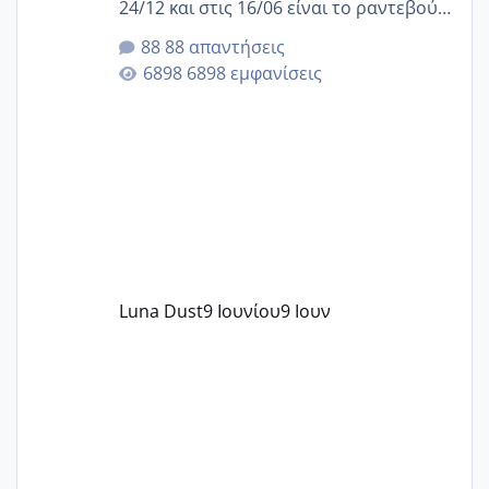
24/12 και στις 16/06 είναι το ραντεβού
της αυχενικής διαφάνειας. Έχω αρκετό
88 απαντήσεις
άγχος και οι μέρες δεν φαίνεται να
6898 εμφανίσεις
περνάνε με τίποτα.
Luna Dust
9 Ιουνίου
9 Ιουν