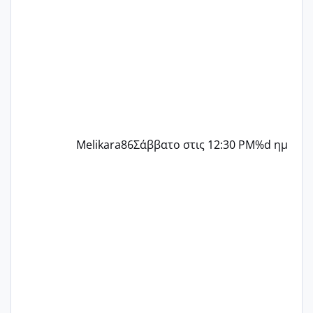
περίοδο αυτό τον μήνα περίμενα 20 δεν
ήρθα απλά είδα λίγα ροζ έκανα υπέρηχο
την επομενη μέρα και το ενδομήτριό
ήταν 11,1 χιλιοστά πολύ κα
Melikara86
Σάββατο στις 12:30 PM
%d ημ