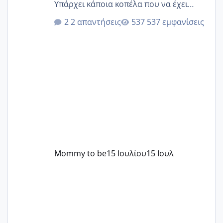
Υπάρχει κάποια κοπέλα που να έχει
παρόμοιο ιστορικό να μας πει την
2 απαντήσεις
537 εμφανίσεις
εμπειρία της;Να σημειώσω είναι η
δεύτερη εγκυμοσύνη μου και καισαρική
στην πρώτη είχα κάνει ολική νάρκωση
..βέβαια δεν είχα κανένα άγχος και
στρες ήταν επιλογή για ιατρικούς
λόγους της δεδομένης στιγμής.
Mommy to be
15 Ιουλίου
15 Ιουλ