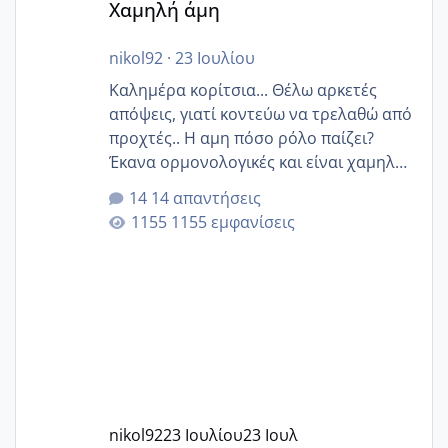
Χαμηλή άμη
nikol92
·
23 Ιουλίου
Καλημέρα κορίτσια... Θέλω αρκετές
απόψεις, γιατί κοντεύω να τρελαθώ από
προχτές.. Η αμη πόσο ρόλο παίζει?
Έκανα ορμονολογικές και είναι χαμηλή
για την ηλικία μου.. Είχα ήδη μια
14 απαντήσεις
εγκυμοσύνη, που έπρεπε να τερματιστεί
1155 εμφανίσεις
στην 27η εβδομάδα και προσπαθώ 7
μήνες ήδη και αρχίζω να αγχώνομαι με
το 1,18... Είμαι 33.. Κάποια που να έμεινε
με χαμηλή άμη???
nikol92
23 Ιουλίου
23 Ιουλ