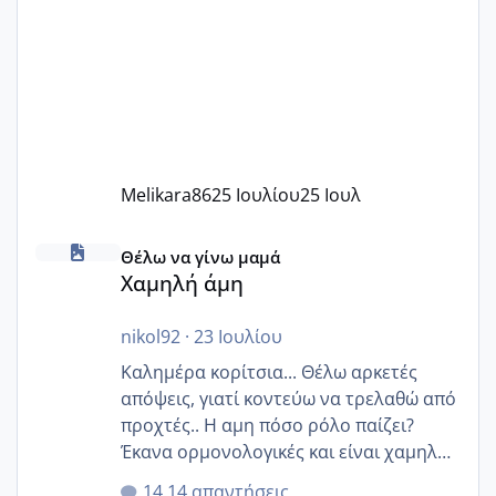
Melikara86
25 Ιουλίου
25 Ιουλ
Χαμηλή άμη
Θέλω να γίνω μαμά
Χαμηλή άμη
nikol92
·
23 Ιουλίου
Καλημέρα κορίτσια... Θέλω αρκετές
απόψεις, γιατί κοντεύω να τρελαθώ από
προχτές.. Η αμη πόσο ρόλο παίζει?
Έκανα ορμονολογικές και είναι χαμηλή
για την ηλικία μου.. Είχα ήδη μια
14 απαντήσεις