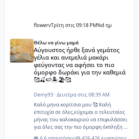
flowerv
Τρίτη στις 09:18 PM
%d ημ
Αύγουστος ήρθε ξανά γεμάτος γέλια και ανεμελιά μακάρι 
Θέλω να γίνω μαμά
Αύγουστος ήρθε ξανά γεμάτος
γέλια και ανεμελιά μακάρι
φεύγοντας να αφήσει το πιο
όμορφο δωράκι για την καθεμιά
🥰🍒🍉🏝️🏖️🥰
Demy93
·
Δευτέρα στις 08:39 AM
Καλό.μηνα κορίτσια μου 🥰 Καλή
επιτυχία σε όλες,εύχομαι ο τελευταίος
μήνας του καλοκαιριού να επιφυλάσσει
για όλες σας την πιο όμορφη έκπληξη 🧿
@Elk @Melikara86 @Παρασκευαιδου
6 απαντήσεις
426 εμφανίσεις