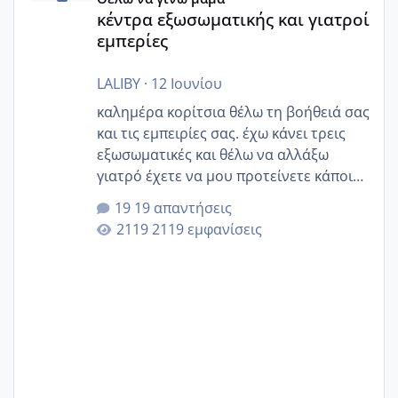
κέντρα εξωσωματικής και γιατροί
εμπερίες
LALIBY
·
12 Ιουνίου
καλημέρα κορίτσια θέλω τη βοήθειά σας
και τις εμπειρίες σας. έχω κάνει τρεις
εξωσωματικές και θέλω να αλλάξω
γιατρό έχετε να μου προτείνετε κάποιον
που μείνατε ευχαριστημένες και είχατε
19 απαντήσεις
επιιτυχία? έκανα στο υγεία με τον
2119 εμφανίσεις
ζερβομανωλάκη (δεν το εψαξε καθόλου
το θέμα δεν μου άρεσε καθο΄λου) και
στο γένεσις με τον πάντο