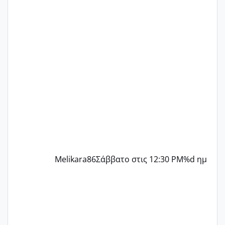
δεν χάνω εύκολα! Προσπαθώ για ακόμη
ένα παιδί εδώ και 1,5 χρόνο! Θέλετε να
γράψετε όσες κοπέλες είστε σε
παρόμοια φάση;; Αυτή την στιγμή έχω
δύο χαμένους κύκλους δεν έχω έρθει
περίοδο αυτό τον μήνα περίμενα 20 δεν
ήρθα απλά είδα λίγα ροζ έκανα υπέρηχο
την επομενη μέρα και το ενδομήτριό
ήταν 11,1 χιλιοστά πολύ κα
Melikara86
Σάββατο στις 12:30 PM
%d ημ