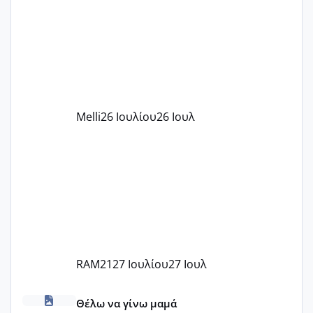
παιδικού σταθμού για όποιον το έχει
πάρει. Οι παιδικοί σταθμοί έχουν
υπογράψει σύμβαση με την ΕΕΤΑΑ ότι
δέχονται παιδιά με βαουτσερ και ότι
αυτό τα καλύπτει όλα εκτός από έξτρα
όπως σχολικό λεωφορείο κτλ. Είναι
παράνομο να χρεώνουν κάτι επιπλέον.
Melli
26 Ιουλίου
26 Ιουλ
Εγώ πήγα σε έναν ιδιωτικό παιδικό στ
RAM21
27 Ιουλίου
27 Ιουλ
Χαμηλή άμη
Θέλω να γίνω μαμά