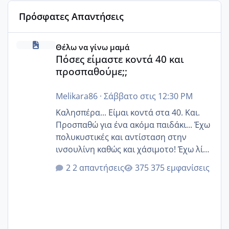
Πρόσφατες Απαντήσεις
Πόσες είμαστε κοντά 40 και προσπαθούμε;;
Θέλω να γίνω μαμά
Πόσες είμαστε κοντά 40 και
προσπαθούμε;;
Melikara86
·
Σάββατο στις 12:30 PM
Καλησπέρα... Είμαι κοντά στα 40. Και.
Προσπαθώ για ένα ακόμα παιδάκι... Έχω
πολυκυστικές και αντίσταση στην
ινσουλίνη καθώς και χάσιμοτο! Έχω λίγα
κιλά παραπάνω και όσο κ αν προσπαθώ
2 απαντήσεις
375 εμφανίσεις
δεν χάνω εύκολα! Προσπαθώ για ακόμη
ένα παιδί εδώ και 1,5 χρόνο! Θέλετε να
γράψετε όσες κοπέλες είστε σε
παρόμοια φάση;; Αυτή την στιγμή έχω
δύο χαμένους κύκλους δεν έχω έρθει