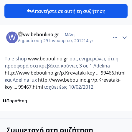
Απαντήστε σε αυτή τη συζήτηση
comment_825126
Author stats
www.beboulino.gr
Μέλη
Δημοσίευση
29 Ιανουαρίου, 2012
14 yr
Το e-shop
www.beboulino.gr
σας ενημερώνει, ότι η
προσφορά στα κρεβάτια-κούνιες 3 σε 1 Adelina
http://www.beboulino.gr/p.Krevataki-koy ... 99466.html
και Adelina lux
http://www.beboulino.gr/p.Krevataki-
koy ... 99467.html
ισχύει έως 10/02/2012.
Παράθεση
Συμμετοχή στη συζήτηση