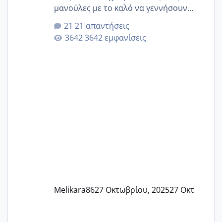
μανούλες με το καλό να γεννήσουν
αυτές που ήδη περιμένουν. Να πάρουν
21 απαντήσεις
γερα μωράκια στην αγκαλίτσα τους
3642 εμφανίσεις
🙏🏼🙏🏼 Ας πάμε λοιπόν στο θέμα μου.
Τελευταία περίοδο 25 σεπτεμβρίου
Εδώ και τέσσερις πέντε μέρες νιώθω
αρρωστη δεν έχω κουράγιο για τίποτα
πονάει πολύ το στήθος μου και τα δύο
και βάζω θερμόμετρο και έχω συνεχώς
37 με 37, 3 Έτσι λοιπόν είπα να κάνω
ένα τεστ την παρασ
Melikara86
27 Οκτωβρίου, 2025
27 Οκτ