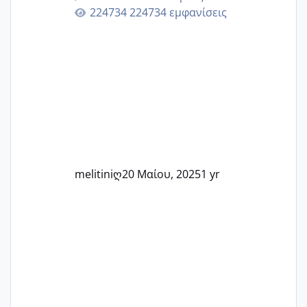
Εδώ θα μοιραστούμε αγωνίες, χαρές,
224734 εμφανίσεις
εμπειρίες και κάθε μικρή ή μεγάλη
στιγμή αυτού του ξεχωριστού ταξιδιού.
Καμία δεν είναι μόνη – όλες μαζί
μπορούμε να στηρίξουμε η μία την
άλλη, να δώσουμε κουράγιο στις
δύσκολες στιγμές και να γιορτάσουμε
τις μικρές και μεγάλες νίκες. Είτε είστε
στο στάδιο της προετοιμασίας, είτε
ετοιμάζεστε
melitiniღ
20 Μαίου, 2025
1 yr