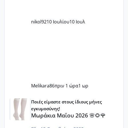
nikol92
10 Ιουλίου
10 Ιουλ
Melikara86
πριν 1 ώρα
1 ωρ
Μωράκια Μαΐου 2026 🌸🌻🌹
Ποιές είμαστε στους ίδιους μήνες
εγκυμοσύνης!
Μωράκια Μαΐου 2026 🌸🌻🌹