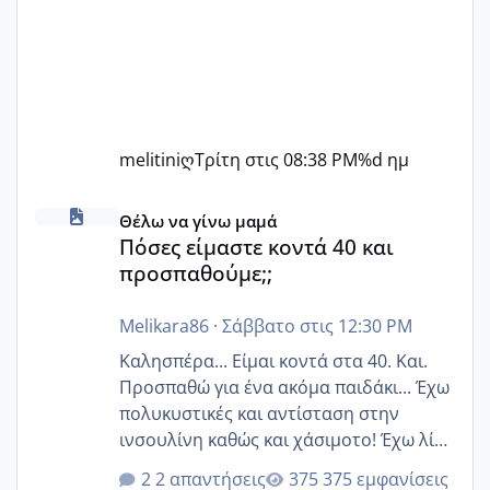
melitiniღ
Τρίτη στις 08:38 PM
%d ημ
Πόσες είμαστε κοντά 40 και προσπαθούμε;;
Θέλω να γίνω μαμά
Πόσες είμαστε κοντά 40 και
προσπαθούμε;;
Melikara86
·
Σάββατο στις 12:30 PM
Καλησπέρα... Είμαι κοντά στα 40. Και.
Προσπαθώ για ένα ακόμα παιδάκι... Έχω
πολυκυστικές και αντίσταση στην
ινσουλίνη καθώς και χάσιμοτο! Έχω λίγα
κιλά παραπάνω και όσο κ αν προσπαθώ
2 απαντήσεις
375 εμφανίσεις