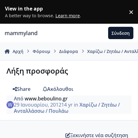
Μετάβαση σε περιεχόμενο
View in the app
×
D
A better way to browse.
Learn more
.
mammyland
Σύνδεση
Αρχή
Φόρουμ
Διάφορα
Χαρίζω / Ζητάω / Αντα
Λήξη προσφοράς
Share
Ακόλουθοι
Από
www.beboulino.gr
29 Ιανουαρίου, 2012
14 yr
in
Χαρίζω / Ζητάω /
Ανταλλάσσω / Πουλάω
Ξεκινήστε νέα συζήτηση