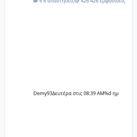
6 απαντήσεις
426 εμφανίσεις
@Zenia z @melitiniღ @Christi.D.
@flowerv @Riaa @Ngsofia
Demy93
Δευτέρα στις 08:39 AM
%d ημ