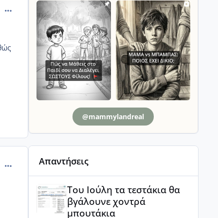
comment_824901
θώς
@mammylandreal
Απαντήσεις
comment_826762
Του Ιούλη τα τεστάκια θα βγάλουνε χοντρά μπουτά
Του Ιούλη τα τεστάκια θα
βγάλουνε χοντρά
μπουτάκια