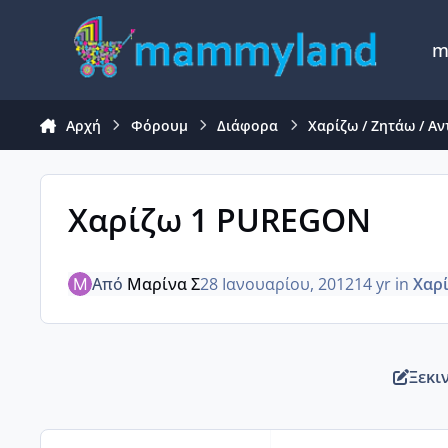
Μετάβαση σε περιεχόμενο
m
Αρχή
Φόρουμ
Διάφορα
Χαρίζω / Ζητάω / Α
Χαρίζω 1 PUREGON
Από
Μαρίνα Σ
28 Ιανουαρίου, 2012
14 yr
in
Χαρί
Ξεκι