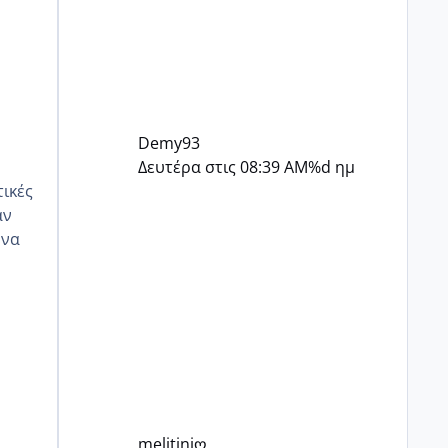
Demy93
Δευτέρα στις 08:39 AM
%d ημ
αν
οζ
melitiniღ