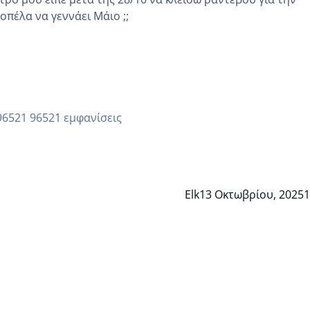
άλλη κοπέλα να γεννάει Μάιο ;;
96521 εμφανίσεις
Elk
13 Οκτωβρίου, 2025
1