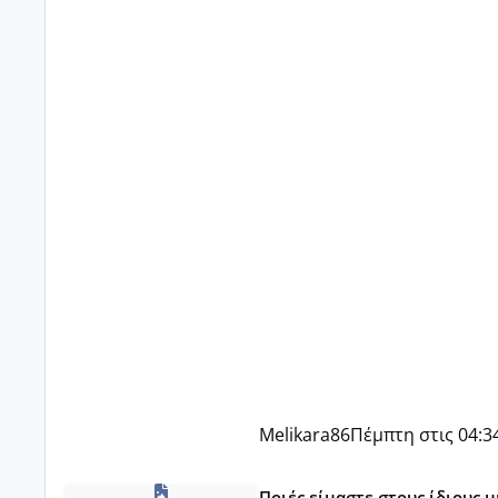
Melikara86
Πέμπτη στις 04:3
Μωράκια Δεκεμβρίου 2026
Ποιές είμαστε στους ίδιους 