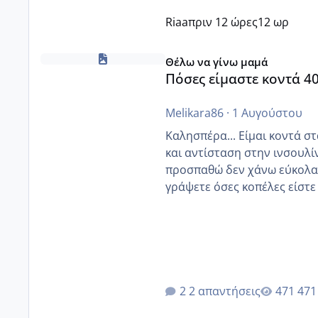
Riaa
πριν 12 ώρες
12 ωρ
Πόσες είμαστε κοντά 40 και προσπαθούμε;;
Θέλω να γίνω μαμά
Πόσες είμαστε κοντά 4
Melikara86
·
1 Αυγούστου
Καλησπέρα... Είμαι κοντά στα 40. 
και αντίσταση στην ινσουλί
προσπαθώ δεν χάνω εύκολα! Προσπαθώ για ακόμη ένα παιδί εδώ και 1,5 χρόνο! Θέλετε
γράψετε όσες κοπέλες είστε σε παρόμοια φάση;;
κύκλους δεν έχω έρθει περί
έκανα υπέρηχο την επομενη 
2 απαντήσεις
471