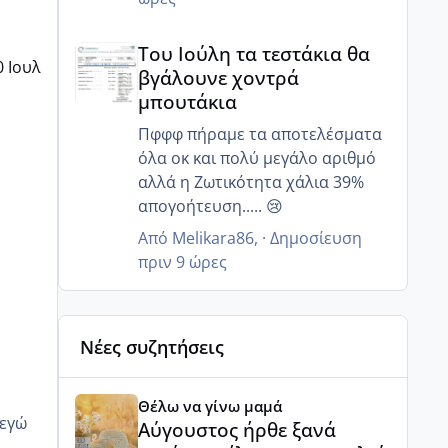
μόνο 20% ζουν και 12 ώρες μετά
Του Ιούλη τα τεστάκια θα βγάλουνε χοντρά μπουτά
κανένα..
Του Ιούλη τα τεστάκια θα
Γι αυτό μας είπε να κάνουμε πιο
0 Ιουλ
βγάλουνε χοντρά
στοχευμένα επαφή..
μπουτάκια
Μετά από κάποιες ώρες πόσα
ζουν?
Πφφφ πήραμε τα αποτελέσματα
όλα οκ και πολύ μεγάλο αριθμό
αλλά η Ζωτικότητα χάλια 39%
απογοήτευση..... 😢
Από
Melikara86
, ·
Δημοσίευση
πριν 9 ώρες
Νέες συζητήσεις
Αύγουστος ήρθε ξανά γεμάτος γέλια και ανεμελιά μ
Θέλω να γίνω μαμά
Αύγουστος ήρθε ξανά