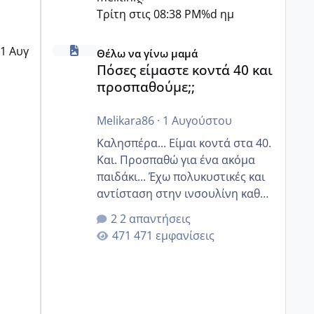
Τρίτη στις 08:38 PM
%d ημ
Πόσες είμαστε κοντά 40 και προσπαθούμε;;
1 Αυγ
Θέλω να γίνω μαμά
Πόσες είμαστε κοντά 40 και
προσπαθούμε;;
Melikara86
·
1 Αυγούστου
Καλησπέρα... Είμαι κοντά στα 40.
Και. Προσπαθώ για ένα ακόμα
παιδάκι... Έχω πολυκυστικές και
αντίσταση στην ινσουλίνη καθώς
και χάσιμοτο! Έχω λίγα κιλά
2 απαντήσεις
παραπάνω και όσο κ αν
471 εμφανίσεις
προσπαθώ δεν χάνω εύκολα!
Προσπαθώ για ακόμη ένα παιδί
εδώ και 1,5 χρόνο! Θέλετε να
γράψετε όσες κοπέλες είστε σε
παρόμοια φάση;; Αυτή την