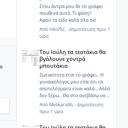
Στου άντρα μου δε το γράφει
πουθενά αυτό. Τι φάση?
Αφού τα είδε καλά όλα οκ!
Από
nikol92
, ·
Δημοσίευση
πριν 1
ώρα
Του Ιούλη τα τεστάκια θα βγάλουνε χοντρά μπουτά
Του Ιούλη τα τεστάκια θα
βγάλουνε χοντρά
μπουτάκια
ρα
Ζωτικότητα έτσι το γράφει.. Η
γυναικολόγος μου είπε ότι τα
αποτελέσματα είναι καλά... Αλλά
δεν ξέρω.. Θα στο ανεβάσω να το
δεις κ εσύ
Από
Melikara86
, ·
Δημοσίευση
πριν 1 ώρα
Του Ιούλη τα τεστάκια θα βγάλουνε χοντρά μπουτά
Του Ιούλη τα τεστάκια θα