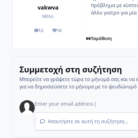
πρόβλημα με κύστες
vakwva
άλλο γιατρο για μία
Μέλη
12
10
posts
Reputation
Παράθεση
Συμμετοχή στη συζήτηση
Μπορείτε να γράψετε τώρα το μήνυμά σας και να 
για να δημοσιεύσετε το μήνυμα με το ψευδώνυμό 
Απαντήστε σε αυτή τη συζήτηση...