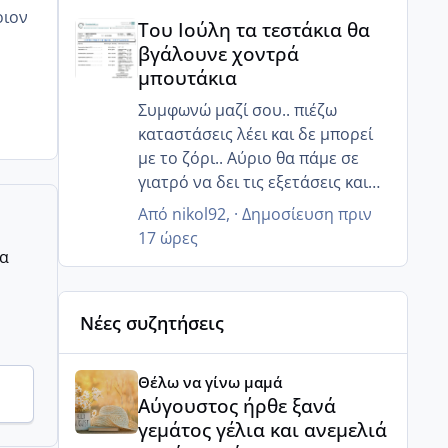
Του Ιούλη τα τεστάκια θα βγάλουνε χοντρά μπουτά
άμεσα να χάσω κιλά!! Για να
οιον
Του Ιούλη τα τεστάκια θα
ρυθμιστεί όλο αυτό... Εχθές
βγάλουνε χοντρά
ήμουν μέσα στα νεύρα... Έκλαιγα
μπουτάκια
και δεν ήθελα να μου μιλήσει
άνθρωπος και έκλαιγα με
Συμφωνώ μαζί σου.. πιέζω
αφορμή αλλά πράγματα άσχετα,
καταστάσεις λέει και δε μπορεί
απλά ξέσπασα....
με το ζόρι.. Αύριο θα πάμε σε
γιατρό να δει τις εξετάσεις και
ίσως καταλάβει ότι πρέπει να
Από
nikol92
, ·
Δημοσίευση
πριν
βιαστούμε.. 😒
17 ώρες
ρα
Νέες συζητήσεις
Αύγουστος ήρθε ξανά γεμάτος γέλια και ανεμελιά μ
Θέλω να γίνω μαμά
Αύγουστος ήρθε ξανά
γεμάτος γέλια και ανεμελιά