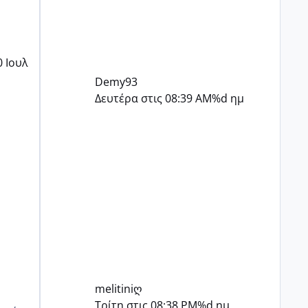
0 Ιουλ
Demy93
Δευτέρα στις 08:39 AM
%d ημ
melitiniღ
Τρίτη στις 08:38 PM
%d ημ