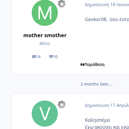
Δημοσίευση
18 Ιανου
Geokor08, σου έστει
mother smother
Μέλη
14
10
posts
Reputation
Παράθεση
2 months later...
Δημοσίευση
17 Απριλ
Καλησπέρα
έχω ακούσει και εγ