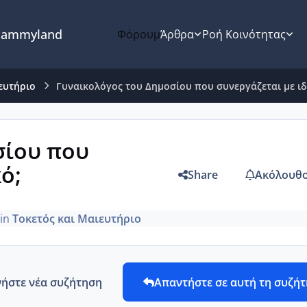
ammyland
Φόρουμ
Άρθρα
Ροή Κοινότητας
ευτήριο
Γυναικολόγος του Δημοσίου που συνεργάζεται με ιδ
σίου που
ό;
Share
Ακόλουθο
in
Τοκετός και Μαιευτήριο
νήστε νέα συζήτηση
Απαντήστε σε αυτή τη συζή