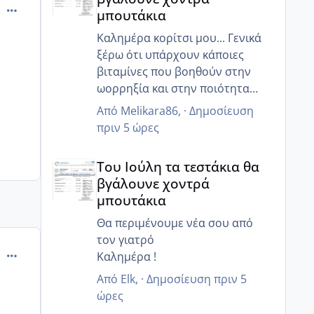
comment_821083
μπουτάκια
Καλημέρα κορίτσι μου... Γενικά
ξέρω ότι υπάρχουν κάποιες
βιταμίνες που βοηθούν στην
ωορρηξία και στην ποιότητα
τους... Εμένα έδωσε της
Από
Melikara86
, ·
Δημοσίευση
κουμπαράς μου ο γιατρός
πριν 5 ώρες
κάποιες... Θα την ρωτήσω κ θα
Του Ιούλη τα τεστάκια θα βγάλουνε χοντρά μπουτά
σου της στείλω!
Του Ιούλη τα τεστάκια θα
Επίσης εμένα μου είχε πει για τα
βγάλουνε χοντρά
ινοφερτ!
μπουτάκια
ΑΜΗ είχα κάνει πριν μήνες!
Σε αλά νέα, οι εξετάσει μου
Θα περιμένουμε νέα σου από
χάλια! Μου είπε ότι έτσι δεν θα
τον γιατρό
comment_850802
μείνω έγκυος...εχω φουλ
Καλημέρα !
αντίσταση στην ινσουλίνη και η
Από
Elk
, ·
Δημοσίευση
πριν 5
γλυκοζιωμενη μου ήταν 6.30 παω
ώρες
για ζάχαρο αν δεν προσέξω