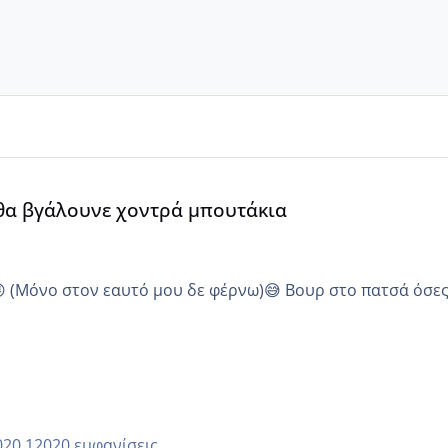
α
 θα βγάλουνε χοντρά μπουτάκια
😜 (Μόνο στον εαυτό μου δε φέρνω)😅 Βουρ στο πατσά όσε
12020 εμφανίσεις