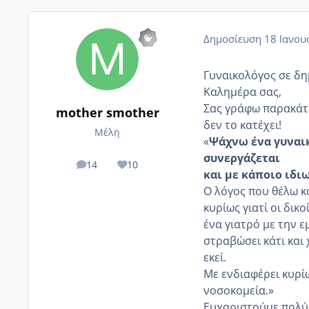
Δημοσίευση
18 Ιανου
Γυναικολόγος σε δημ
Καλημέρα σας,
Σας γράφω παρακάτω
mother smother
δεν το κατέχει!
Μέλη
«
Ψάχνω ένα γυναι
συνεργάζεται
14
10
posts
Reputation
και με κάποιο ιδι
Ο λόγος που θέλω κάτ
κυρίως γιατί οι δικ
ένα γιατρό με την 
στραβώσει κάτι και
εκεί.
Με ενδιαφέρει κυρί
νοσοκομεία.»
Ευχαριστούμε πολύ