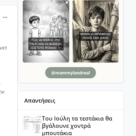
comment_820830
νετ
@mammylandreal
–
χω
Απαντήσεις
ο
Του Ιούλη τα τεστάκια θα βγάλουνε χοντρά μπουτά
Του Ιούλη τα τεστάκια θα
βγάλουνε χοντρά
μπουτάκια