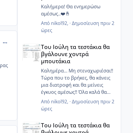
Καλήμερα! Θα ενημερώσω
αμέσως..❤️🤞
Από
nikol92
, ·
Δημοσίευση
πριν 2
ώρες
comment_820951
Του Ιούλη τα τεστάκια θα βγάλουνε χοντρά μπουτά
Του Ιούλη τα τεστάκια θα
βγάλουνε χοντρά
μπουτάκια
δρας
Καλημέρα... Μη στεναχωριέσαι!!
Τώρα που το βρήκες, θα κάνεις
μια διατροφή και θα μείνεις
έγκυος αμέσως!! Όλα καλά θα
πάνε είμαι σίγουρη!!!❤️❤️
Από
nikol92
, ·
Δημοσίευση
πριν 2
ώρες
Του Ιούλη τα τεστάκια θα βγάλουνε χοντρά μπουτά
Του Ιούλη τα τεστάκια θα
βγάλουνε χοντρά