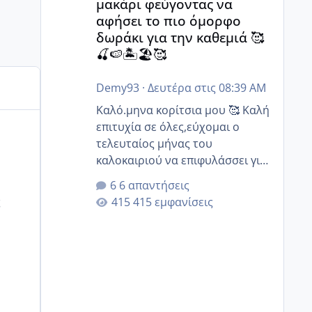
μακάρι φεύγοντας να
αφήσει το πιο όμορφο
δωράκι για την καθεμιά 🥰
🍒🍉🏝️🏖️🥰
Demy93
·
Δευτέρα στις 08:39 AM
Καλό.μηνα κορίτσια μου 🥰 Καλή
επιτυχία σε όλες,εύχομαι ο
τελευταίος μήνας του
καλοκαιριού να επιφυλάσσει για
όλες σας την πιο όμορφη
6 απαντήσεις
έκπληξη 🧿 @Elk @Melikara86
ς
415 εμφανίσεις
@Παρασκευαιδου @Zenia z
@melitiniღ @Christi.D. @flowerv
@Riaa @Ngsofia