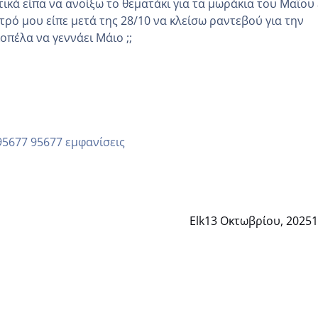
κά είπα να ανοίξω το θεματάκι για τα μωράκια του Μαΐου εγώ
τρό μου είπε μετά της 28/10 να κλείσω ραντεβού για την
άλλη κοπέλα να γεννάει Μάιο ;;
95677 εμφανίσεις
Elk
13 Οκτωβρίου, 2025
1