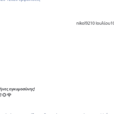
nikol92
10 Ιουλίου
1
μήνες εγκυμοσύνης!
🌻🌹