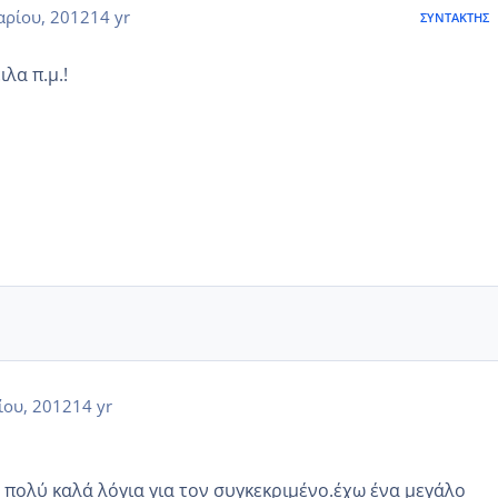
αρίου, 2012
14 yr
ΣΥΝΤΆΚΤΗΣ
λα π.μ.!
ίου, 2012
14 yr
ώ πολύ καλά λόγια για τον συγκεκριμένο.έχω ένα μεγάλο