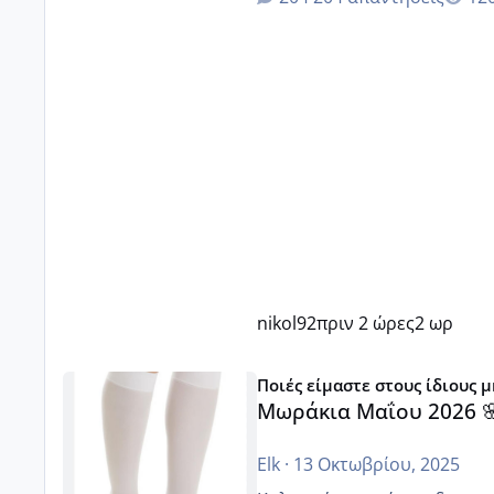
nikol92
πριν 2 ώρες
2 ωρ
Μωράκια Μαΐου 2026 🌸🌻🌹
Ποιές είμαστε στους ίδιους 
Μωράκια Μαΐου 2026 
Elk
·
13 Οκτωβρίου, 2025