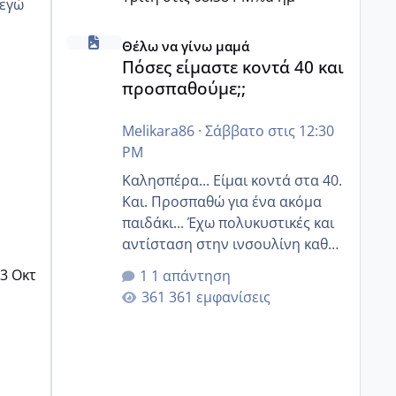
Πόσες είμαστε κοντά 40 και προσπαθούμε;;
Θέλω να γίνω μαμά
Πόσες είμαστε κοντά 40 και
προσπαθούμε;;
Melikara86
·
Σάββατο στις 12:30
PM
Καλησπέρα... Είμαι κοντά στα 40.
Και. Προσπαθώ για ένα ακόμα
παιδάκι... Έχω πολυκυστικές και
αντίσταση στην ινσουλίνη καθώς
και χάσιμοτο! Έχω λίγα κιλά
3 Οκτ
1 απάντηση
παραπάνω και όσο κ αν
361 εμφανίσεις
προσπαθώ δεν χάνω εύκολα!
Προσπαθώ για ακόμη ένα παιδί
εδώ και 1,5 χρόνο! Θέλετε να
γράψετε όσες κοπέλες είστε σε
παρόμοια φάση;; Αυτή την