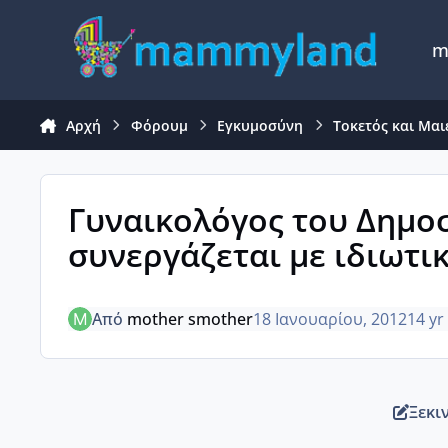
Μετάβαση σε περιεχόμενο
m
Αρχή
Φόρουμ
Εγκυμοσύνη
Τοκετός και Μαι
Γυναικολόγος του Δημο
συνεργάζεται με ιδιωτικ
Από
mother smother
18 Ιανουαρίου, 2012
14 yr
Ξεκι