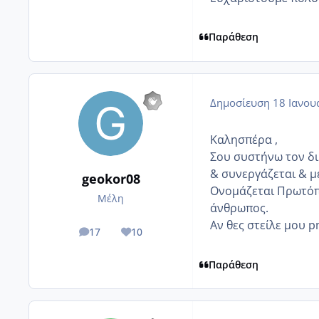
Παράθεση
Δημοσίευση
18 Ιανου
Καλησπέρα ,
Σου συστήνω τον δι
& συνεργάζεται & μ
geokor08
Ονομάζεται Πρωτόπα
Μέλη
άνθρωπος.
Αν θες στείλε μου 
17
10
posts
Reputation
Παράθεση