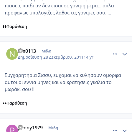
πιασεις παιδι αν δεν εισαι σε γονιμη μερα....απλα
προφανως υπολογιζες λαθος τις γονιμες σου.....
Παράθεση
comment_815557
Author stats
nm0113
Μέλη
Δημοσίευση
28 Δεκεμβρίου, 2011
14 yr
Συγχαρητηρια Σισσυ, ευχομαι να κυλησουν ομορφα
αυτοι οι εννια μηνες και να κρατησεις γκαλια το
μωράκι σου !!
Παράθεση
comment_815622
Author stats
penny1979
Μέλη