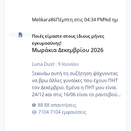
Melikara86
Πέμπτη στις 04:34 PM
%d ημ
Μωράκια Δεκεμβρίου 2026
Ποιές είμαστε στους ίδιους μήνες
εγκυμοσύνης!
Μωράκια Δεκεμβρίου 2026
Luna Dust
·
9 Ιουνίου
Ξεκινάω αυτή τη συζήτηση ψάχνοντας
να βρω άλλες γυναίκες που έχουν ΠΗΤ
τον Δεκέμβριο. Εμένα η ΠΗΤ μου είναι
24/12 και στις 16/06 είναι το ραντεβού
της αυχενικής διαφάνειας. Έχω αρκετό
88 απαντήσεις
άγχος και οι μέρες δεν φαίνεται να
7104 εμφανίσεις
περνάνε με τίποτα.