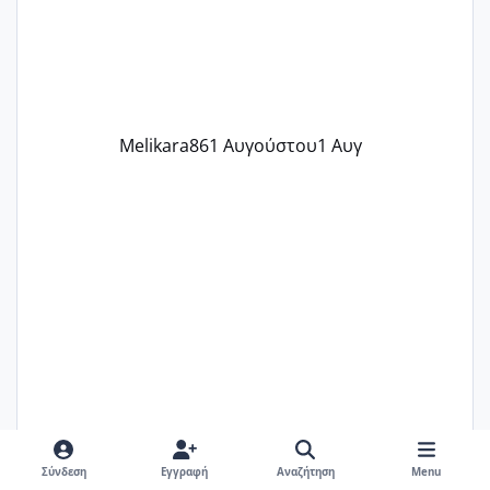
περίοδο αυτό τον μήνα περίμενα 20 δεν
ήρθα απλά είδα λίγα ροζ έκανα υπέρηχο
την επομενη μέρα και το ενδομήτριό
ήταν 11,1 χιλιοστά πολύ κα
Melikara86
1 Αυγούστου
1 Αυγ
Σύνδεση
Εγγραφή
Αναζήτηση
Menu