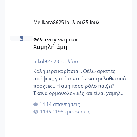
Melikara86
25 Ιουλίου
25 Ιουλ
Χαμηλή άμη
Θέλω να γίνω μαμά
Χαμηλή άμη
nikol92
·
23 Ιουλίου
Καλημέρα κορίτσια... Θέλω αρκετές
απόψεις, γιατί κοντεύω να τρελαθώ από
προχτές.. Η αμη πόσο ρόλο παίζει?
Έκανα ορμονολογικές και είναι χαμηλή
για την ηλικία μου.. Είχα ήδη μια
14 απαντήσεις
εγκυμοσύνη, που έπρεπε να τερματιστεί
1196 εμφανίσεις
στην 27η εβδομάδα και προσπαθώ 7
μήνες ήδη και αρχίζω να αγχώνομαι με
το 1,18... Είμαι 33.. Κάποια που να έμεινε