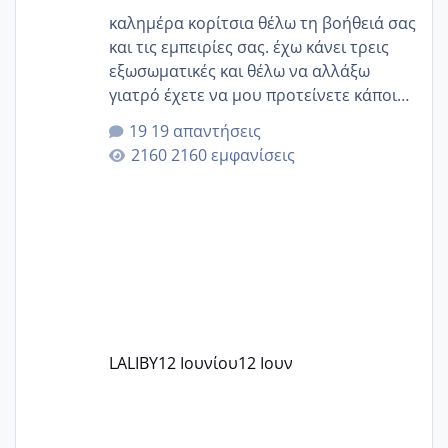
καλημέρα κορίτσια θέλω τη βοήθειά σας
και τις εμπειρίες σας. έχω κάνει τρεις
εξωσωματικές και θέλω να αλλάξω
γιατρό έχετε να μου προτείνετε κάποιον
που μείνατε ευχαριστημένες και είχατε
19 απαντήσεις
επιιτυχία? έκανα στο υγεία με τον
2160 εμφανίσεις
ζερβομανωλάκη (δεν το εψαξε καθόλου
το θέμα δεν μου άρεσε καθο΄λου) και
στο γένεσις με τον πάντο
LALIBY
12 Ιουνίου
12 Ιουν