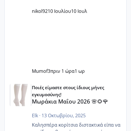
nikol92
10 Ιουλίου
10 Ιουλ
Mumof3
πριν 1 ώρα
1 ωρ
Μωράκια Μαΐου 2026 🌸🌻🌹
Ποιές είμαστε στους ίδιους μήνες
εγκυμοσύνης!
Μωράκια Μαΐου 2026 🌸🌻🌹
Elk
·
13 Οκτωβρίου, 2025
Καλησπέρα κορίτσια διστακτικά είπα να