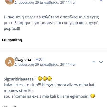
Δημοσίευση
29 Δεκεμβρίου, 2011
14 yr
Η αναμονή έφερε το καλύτερο αποτέλεσμα, να έχεις
μια τελειόμηνη εγκυμοσύνη και ενα γερό και τυχερό
μωράκι!!!
Παράθεση
comment_815840
Author stats
anaglena
Μέλη
Δημοσίευση
29 Δεκεμβρίου, 2011
14 yr
Sigxaritiriaaaaaa!!!
kalws irtes sto club!!! ki egw simera allazw mina kai
mpainw ston 5o..
sou efxomai na exeis mia kali k iremi egkimosini