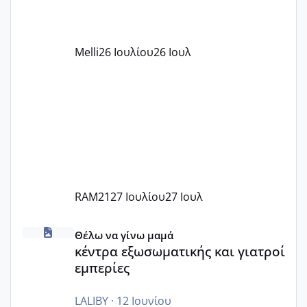
αυτό τα καλύπτει όλα εκτός από έξτρα
όπως σχολικό λεωφορείο κτλ. Είναι
παράνομο να χρεώνουν κάτι επιπλέον.
Melli
26 Ιουλίου
26 Ιουλ
Εγώ πήγα σε έναν ιδιωτικό παιδικό στ
RAM21
27 Ιουλίου
27 Ιουλ
κέντρα εξωσωματικής και γιατροί εμπερίες
Θέλω να γίνω μαμά
κέντρα εξωσωματικής και γιατροί
εμπερίες
LALIBY
·
12 Ιουνίου