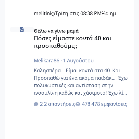
melitiniღ
Τρίτη στις 08:38 PM
%d ημ
Πόσες είμαστε κοντά 40 και προσπαθούμε;;
Θέλω να γίνω μαμά
Πόσες είμαστε κοντά 40 και
προσπαθούμε;;
Melikara86
·
1 Αυγούστου
Καλησπέρα... Είμαι κοντά στα 40. Και.
Προσπαθώ για ένα ακόμα παιδάκι... Έχω
πολυκυστικές και αντίσταση στην
ινσουλίνη καθώς και χάσιμοτο! Έχω λίγα
κιλά παραπάνω και όσο κ αν προσπαθώ
2 απαντήσεις
478 εμφανίσεις
δεν χάνω εύκολα! Προσπαθώ για ακόμη
ένα παιδί εδώ και 1,5 χρόνο! Θέλετε να
γράψετε όσες κοπέλες είστε σε
παρόμοια φάση;; Αυτή την στιγμή έχω
δύο χαμένους κύκλους δεν έχω έρθει