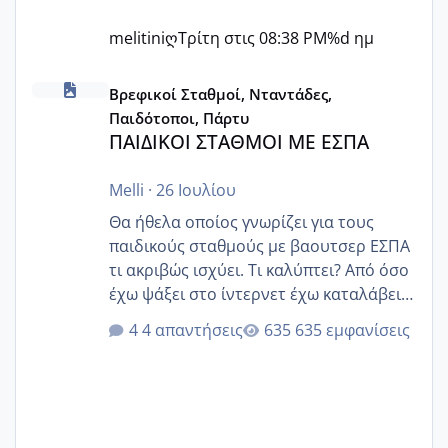
melitiniღ
Τρίτη στις 08:38 PM
%d ημ
ΠΑΙΔΙΚΟΙ ΣΤΑΘΜΟΙ ΜΕ ΕΣΠΑ
Βρεφικοί Σταθμοί, Νταντάδες,
Παιδότοποι, Πάρτυ
ΠΑΙΔΙΚΟΙ ΣΤΑΘΜΟΙ ΜΕ ΕΣΠΑ
Melli
·
26 Ιουλίου
Θα ήθελα οποίος γνωρίζει για τους
παιδικούς σταθμούς με βαουτσερ ΕΣΠΑ
τι ακριβώς ισχύει. Τι καλύπτει? Από όσο
έχω ψάξει στο ίντερνετ έχω καταλάβει
ότι το βαουτσερ καλύπτει όλα τα
4 απαντήσεις
635 εμφανίσεις
δίδακτρα και τα τροφεια του ιδιωτικού
παιδικού σταθμού για όποιον το έχει
πάρει. Οι παιδικοί σταθμοί έχουν
υπογράψει σύμβαση με την ΕΕΤΑΑ ότι
δέχονται παιδιά με βαουτσερ και ότι