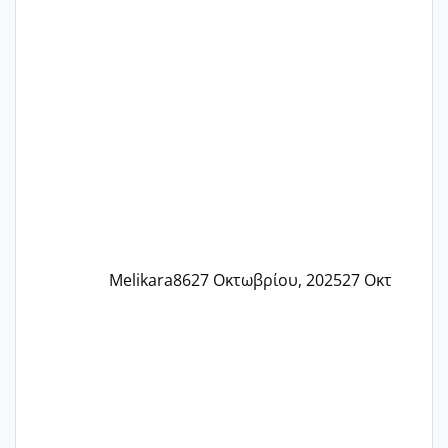
Τελευταία περίοδο 25 σεπτεμβρίου
Εδώ και τέσσερις πέντε μέρες νιώθω
αρρωστη δεν έχω κουράγιο για τίποτα
πονάει πολύ το στήθος μου και τα δύο
και βάζω θερμόμετρο και έχω συνεχώς
37 με 37, 3 Έτσι λοιπόν είπα να κάνω
ένα τεστ την παρασ
Melikara86
27 Οκτωβρίου, 2025
27 Οκτ