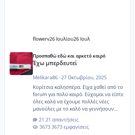
flowerv
26 Ιουλίου
26 Ιουλ
Έχω μπερδευτεί
Προσπαθώ εδώ και αρκετό καιρό
Έχω μπερδευτεί
Melikara86
·
27 Οκτωβρίου, 2025
Κορίτσια καλησπέρα. Είχα χαθεί από το
forum για πολύ καιρό. Εύχομαι να είστε
όλες καλά να έχουμε πολλές νέες
μανούλες με το καλό να γεννήσουν
αυτές που ήδη περιμένουν. Να πάρουν
21 απαντήσεις
γερα μωράκια στην αγκαλίτσα τους
3673 εμφανίσεις
🙏🏼🙏🏼 Ας πάμε λοιπόν στο θέμα μου.