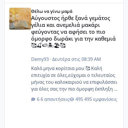
Αύγουστος ήρθε ξανά γεμάτος γέλια και ανεμελιά μακάρι 
Θέλω να γίνω μαμά
Αύγουστος ήρθε ξανά γεμάτος
γέλια και ανεμελιά μακάρι
φεύγοντας να αφήσει το πιο
όμορφο δωράκι για την καθεμιά
🥰🍒🍉🏝️🏖️🥰
Demy93
·
Δευτέρα στις 08:39 AM
Καλό.μηνα κορίτσια μου 🥰 Καλή
επιτυχία σε όλες,εύχομαι ο τελευταίος
μήνας του καλοκαιριού να επιφυλάσσει
για όλες σας την πιο όμορφη έκπληξη 🧿
@Elk @Melikara86 @Παρασκευαιδου
6 απαντήσεις
495 εμφανίσεις
@Zenia z @melitiniღ @Christi.D.
@flowerv @Riaa @Ngsofia