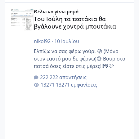
Του Ιούλη τα τεστάκια θα βγάλουνε χοντρά μπουτάκια
Θέλω να γίνω μαμά
Του Ιούλη τα τεστάκια θα
βγάλουνε χοντρά μπουτάκια
nikol92
·
10 Ιουλίου
Ελπίζω να σας φέρω γούρι 😜 (Μόνο
στον εαυτό μου δε φέρνω)😅 Βουρ στο
πατσά όσες είστε στις μέρες!!!💙🩷
222 απαντήσεις
13271 εμφανίσεις