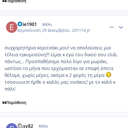
Παράθεση
comment_815930
Author stats
Edie1901
Μέλη
Δημοσίευση
29 Δεκεμβρίου, 2011
14 yr
συγχαρητήρια κοριτσάκι μου! να απολαύσεις μια
τέλεια εγκυμοσύνη!!! είμαι κ εγώ του δικού σου club,
πάντως... Προσπαθήσαμε πολύ λίγο για μωράκι,
ωστόσο το μήνα που ερχόμασταν σε επαφή όποτε
θέλαμε, χωρίς μέρες, ακόμα κ 2 φορές τη μέρα
τσοουυυυπ ήρθε ο καλός μας νινάκος! με το καλό κ
πάλι!
Παράθεση
comment_815935
Author stats
sissy82
Μέλη