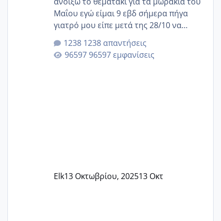
ανοίξω το θεματάκι για τα μωράκια του
Μαΐου εγώ είμαι 9 εβδ σήμερα πήγα
γιατρό μου είπε μετά της 28/10 να
κλείσω ραντεβού για την αυχενική είναι
1238 απαντήσεις
καμιά άλλη κοπέλα να γεννάει Μάιο ;;
96597 εμφανίσεις
Elk
13 Οκτωβρίου, 2025
13 Οκτ