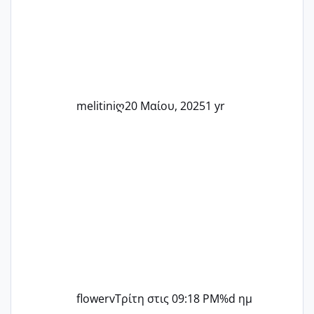
άλλη, να δώσουμε κουράγιο στις
δύσκολες στιγμές και να γιορτάσουμε
τις μικρές και μεγάλες νίκες. Είτε είστε
στο στάδιο της προετοιμασίας, είτε
ετοιμάζεστε
melitiniღ
20 Μαίου, 2025
1 yr
flowerv
Τρίτη στις 09:18 PM
%d ημ