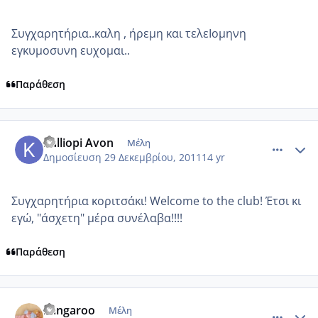
Συγχαρητήρια..καλη , ήρεμη και τελεΙομηνη
εγκυμοσυνη ευχομαι..
Παράθεση
comment_815724
Author stats
Kalliopi Avon
Μέλη
Δημοσίευση
29 Δεκεμβρίου, 2011
14 yr
Συγχαρητήρια κοριτσάκι! Welcome to the club! Έτσι κι
εγώ, "άσχετη" μέρα συνέλαβα!!!!
Παράθεση
comment_815816
Author stats
kangaroo
Μέλη