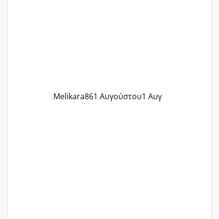
γράψετε όσες κοπέλες είστε σε
παρόμοια φάση;; Αυτή την στιγμή έχω
δύο χαμένους κύκλους δεν έχω έρθει
περίοδο αυτό τον μήνα περίμενα 20 δεν
ήρθα απλά είδα λίγα ροζ έκανα υπέρηχο
την επομενη μέρα και το ενδομήτριό
ήταν 11,1 χιλιοστά πολύ κα
Melikara86
1 Αυγούστου
1 Αυγ