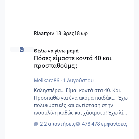
Riaa
πριν 18 ώρες
18 ωρ
Πόσες είμαστε κοντά 40 και προσπαθούμε;;
Θέλω να γίνω μαμά
Πόσες είμαστε κοντά 40 και
προσπαθούμε;;
Melikara86
·
1 Αυγούστου
Καλησπέρα... Είμαι κοντά στα 40. Και.
Προσπαθώ για ένα ακόμα παιδάκι... Έχω
πολυκυστικές και αντίσταση στην
ινσουλίνη καθώς και χάσιμοτο! Έχω λίγα
κιλά παραπάνω και όσο κ αν προσπαθώ
2 απαντήσεις
478 εμφανίσεις
δεν χάνω εύκολα! Προσπαθώ για ακόμη
ένα παιδί εδώ και 1,5 χρόνο! Θέλετε να