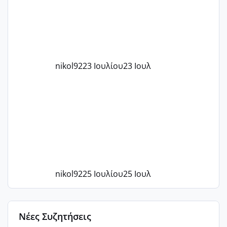
με χαμηλή άμη???
nikol92
23 Ιουλίου
23 Ιουλ
nikol92
25 Ιουλίου
25 Ιουλ
Νέες Συζητήσεις