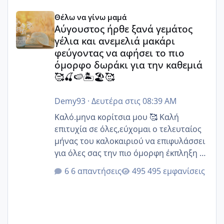
Αύγουστος ήρθε ξανά γεμάτος γέλια και ανεμελιά μακάρι 
Θέλω να γίνω μαμά
Αύγουστος ήρθε ξανά γεμάτος
γέλια και ανεμελιά μακάρι
φεύγοντας να αφήσει το πιο
όμορφο δωράκι για την καθεμιά
🥰🍒🍉🏝️🏖️🥰
Demy93
·
Δευτέρα στις 08:39 AM
Καλό.μηνα κορίτσια μου 🥰 Καλή
επιτυχία σε όλες,εύχομαι ο τελευταίος
μήνας του καλοκαιριού να επιφυλάσσει
για όλες σας την πιο όμορφη έκπληξη 🧿
@Elk @Melikara86 @Παρασκευαιδου
6 απαντήσεις
495 εμφανίσεις
@Zenia z @melitiniღ @Christi.D.
@flowerv @Riaa @Ngsofia