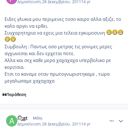
Δημοσίευση
28 Δεκεμβρίου, 2011
14 yr
Ειδες γλυκια μου περιμενες τοσο καιρο αλλα αξιζε, το
καλο αργει να ερ8ει.
Συγχαρητηρια να εχεις μια τελεια εγκυμοσυνη
Συμβουλη : Παντως οσο μετρας τις γονιμες μερες
αγχωνεσαι και δεν ερχεται ποτε.
Aλλα και σεχ κα8ε μερα χαχαχαχα υπερβολικο ρε
κοριτσια.
Ετσι το καναμε οταν πρωτογνωριστηκαμε , τωρα
μεγαλωσαμε χαχαχαχα
Παράθεση
comment_815661
Author stats
Aggt
Μέλη
Δημοσίευση
28 Δεκεμβρίου, 2011
14 yr