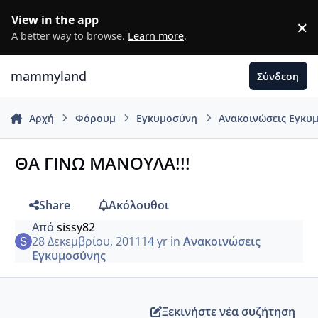
Μετάβαση σε περιεχόμενο
View in the app
×
D
A better way to browse.
Learn more
.
mammyland
Σύνδεση
Αρχή
Φόρουμ
Εγκυμοσύνη
Ανακοινώσεις Εγκυ
ΘΑ ΓΙΝΩ ΜΑΝΟΥΛΑ!!!
Share
Ακόλουθοι
Από
sissy82
28 Δεκεμβρίου, 2011
14 yr
in
Ανακοινώσεις
Εγκυμοσύνης
Ξεκινήστε νέα συζήτηση