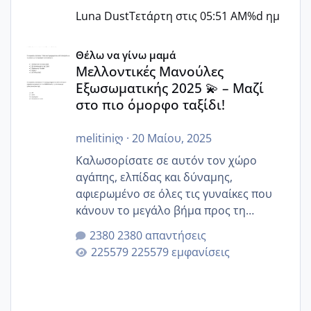
Luna Dust
Τετάρτη στις 05:51 AM
%d ημ
Μελλοντικές Μανούλες Εξωσωματικής 2025 💫 – Μαζί στο
Θέλω να γίνω μαμά
Μελλοντικές Μανούλες
Εξωσωματικής 2025 💫 – Μαζί
στο πιο όμορφο ταξίδι!
melitiniღ
·
20 Μαίου, 2025
Καλωσορίσατε σε αυτόν τον χώρο
αγάπης, ελπίδας και δύναμης,
αφιερωμένο σε όλες τις γυναίκες που
κάνουν το μεγάλο βήμα προς τη
μητρότητα μέσω εξωσωματικής το 2025.
2380 απαντήσεις
Εδώ θα μοιραστούμε αγωνίες, χαρές,
225579 εμφανίσεις
εμπειρίες και κάθε μικρή ή μεγάλη
στιγμή αυτού του ξεχωριστού ταξιδιού.
Καμία δεν είναι μόνη – όλες μαζί
μπορούμε να στηρίξουμε η μία την