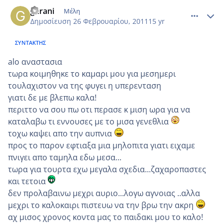
comment_686553
Author stats
gerani
Μέλη
Δημοσίευση
26 Φεβρουαρίου, 2011
15 yr
ΣΥΝΤΆΚΤΗΣ
alo αναστασια
τωρα κοιμηθηκε το καμαρι μου για μεσημερι
τουλαχιστον να της φυγει η υπερενταση
γιατι δε με βλεπω καλα!
περιττο να σου πω οτι περασε κ μιση ωρα για να
καταλαβω τι εννουσες με το μισα γενεθλια
τοχω καψει απο την αυπνια
προς το παρον εφτιαξα μια μηλοπιτα γιατι ειχαμε
πνιγει απο ταμηλα εδω μεσα...
τωρα για τουρτα εχω μεγαλα σχεδια...ζαχαροπαστες
και τετοια
δεν προλαβαινω μεχρι αυριο...λογω αγνοιας ..αλλα
μεχρι το καλοκαιρι πιστευω να την βρω την ακρη
αχ μισος χρονος κοντα μας το παιδακι μου το καλο!