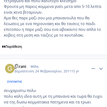
τετραγωνα και πολυ καλυτερο κλεισημο
Φρουτα μη παρεις κομμενα γιατι μετα απο 5-10 λεπτα
ειναι κενα βιταμινων.
Αμα θες παρε μαζι σου μια μπανανουλα που θα
λειωσεις με ενα πηρουνακη και θα ταισεις το παιδι
επιτοπου η παρε μαζι σου ενα αβοκαντο που απλα το
κοβεις στη μεση και ταιζεις με το κουταλακι.
Παράθεση
comment_685174
Author stats
gerani
Μέλη
Δημοσίευση
24 Φεβρουαρίου, 2011
15 yr
ΣΥΝΤΆΚΤΗΣ
σευχαριστω πολυ
πολυ καλη ιδεα αυτη με τη μπανανα και τωρα θα τυχει
να της δωσω κομματακια πατημενα και τα τρωει