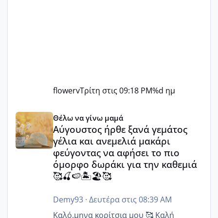
flowerv
Τρίτη στις 09:18 PM
%d ημ
Αύγουστος ήρθε ξανά γεμάτος γέλια και ανεμελιά μακάρι 
Θέλω να γίνω μαμά
Αύγουστος ήρθε ξανά γεμάτος
γέλια και ανεμελιά μακάρι
φεύγοντας να αφήσει το πιο
όμορφο δωράκι για την καθεμιά
🥰🍒🍉🏝️🏖️🥰
Demy93
·
Δευτέρα στις 08:39 AM
Καλό.μηνα κορίτσια μου 🥰 Καλή