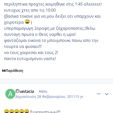
περιληπτικα προχτες κοιμηθηκε στις 1:45 ολεεεεεε!
ευτυχως χτες απο τις 10:00
(βασικα τοκανε για να μου δειξει οτι υπαρχουν και
χειροτερα
)
υπερπαραγωγη 2οροφη με ζαχαροπαστα;;;θελω
συνταγη πρωτα ο Θεος ναρθει η ωρα!
φανταζομαι εικονα το μπουμπουκι πανω απο την
τουρτα να φυσαει!!!
να τους χαιρεσαι και τους 2!
παντα ευτυχισμενοι ναστε!
Παράθεση
comment_687933
Author stats
Anastacia
Μέλη
Δημοσίευση
28 Φεβρουαρίου, 2011
15 yr
Ευχαριστωωω!!!