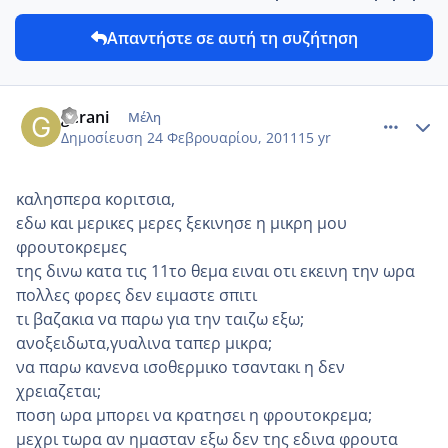
Απαντήστε σε αυτή τη συζήτηση
comment_685113
Author stats
gerani
Μέλη
Δημοσίευση
24 Φεβρουαρίου, 2011
15 yr
καλησπερα κοριτσια,
εδω και μερικες μερες ξεκινησε η μικρη μου
φρουτοκρεμες
της δινω κατα τις 11το θεμα ειναι οτι εκεινη την ωρα
πολλες φορες δεν ειμαστε σπιτι
τι βαζακια να παρω για την ταιζω εξω;
ανοξειδωτα,γυαλινα ταπερ μικρα;
να παρω κανενα ισοθερμικο τσαντακι η δεν
χρειαζεται;
ποση ωρα μπορει να κρατησει η φρουτοκρεμα;
μεχρι τωρα αν ημασταν εξω δεν της εδινα φρουτα