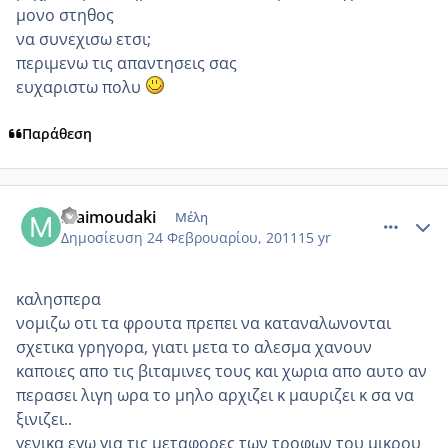
μονο στηθος
να συνεχισω ετσι;
περιμενω τις απαντησεις σας
ευχαριστω πολυ
Παράθεση
comment_685116
Author stats
Maimoudaki
Μέλη
Δημοσίευση
24 Φεβρουαρίου, 2011
15 yr
καλησπερα
νομιζω οτι τα φρουτα πρεπει να καταναλωνονται
σχετικα γρηγορα, γιατι μετα το αλεσμα χανουν
καποιες απο τις βιταμινες τους και χωρια απο αυτο αν
περασει λιγη ωρα το μηλο αρχιζει κ μαυριζει κ σα να
ξινιζει..
γενικα εγω για τις μεταφορες των τροφων του μικρου