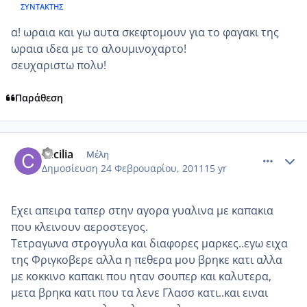
ΣΥΝΤΆΚΤΗΣ
α! ωραια και γω αυτα σκεφτομουν για το φαγακι της
ωραια ιδεα με το αλουμινοχαρτο!
σευχαριστω πολυ!
Παράθεση
comment_685159
Author stats
cecilia
Μέλη
Δημοσίευση
24 Φεβρουαρίου, 2011
15 yr
Εχει απειρα ταπερ στην αγορα γυαλινα με καπακια
που κλεινουν αεροστεγος.
Τετραγωνα στρογγυλα και διαφορες μαρκες..εγω ειχα
της Φριγκοβερε αλλα η πεθερα μου βρηκε κατι αλλα
με κοκκινο καπακι που ηταν σουπερ και καλυτερα,
μετα βρηκα κατι που τα λενε Γλασσ κατι..και ειναι