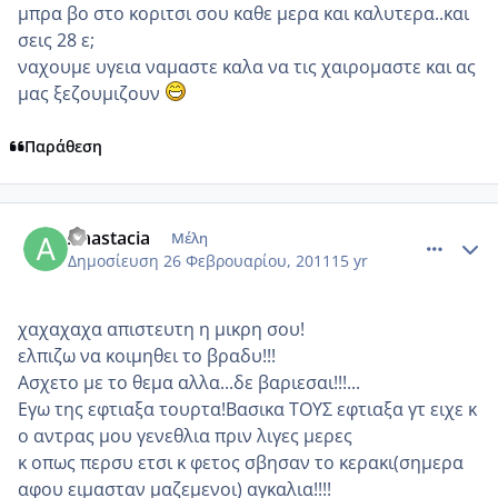
μπρα βο στο κοριτσι σου καθε μερα και καλυτερα..και
σεις 28 ε;
ναχουμε υγεια ναμαστε καλα να τις χαιρομαστε και ας
μας ξεζουμιζουν
Παράθεση
comment_686646
Author stats
Anastacia
Μέλη
Δημοσίευση
26 Φεβρουαρίου, 2011
15 yr
χαχαχαχα απιστευτη η μικρη σου!
ελπιζω να κοιμηθει το βραδυ!!!
Ασχετο με το θεμα αλλα...δε βαριεσαι!!!...
Εγω της εφτιαξα τουρτα!Βασικα ΤΟΥΣ εφτιαξα γτ ειχε κ
ο αντρας μου γενεθλια πριν λιγες μερες
κ οπως περσυ ετσι κ φετος σβησαν το κερακι(σημερα
αφου ειμασταν μαζεμενοι) αγκαλια!!!!