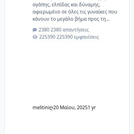
αγάπης, ελπίδας και δύναμης,
αφιερωμένο σε όλες τις γυναίκες που
κάνουν το μεγάλο βήμα προς τη
μητρότητα μέσω εξωσωματικής το 2025.
2380 απαντήσεις
Εδώ θα μοιραστούμε αγωνίες, χαρές,
225390 εμφανίσεις
εμπειρίες και κάθε μικρή ή μεγάλη
στιγμή αυτού του ξεχωριστού ταξιδιού.
Καμία δεν είναι μόνη – όλες μαζί
μπορούμε να στηρίξουμε η μία την
άλλη, να δώσουμε κουράγιο στις
δύσκολες στιγμές και να γιορτάσουμε
τις μικρές και μεγάλες νίκες. Είτε είστε
στο στάδιο της προετοιμασίας, είτε
ετοιμάζεστε
melitiniღ
20 Μαίου, 2025
1 yr