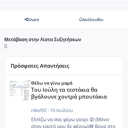
Share
Ακόλουθοι
Μετάβαση στην Λίστα Συζητήσεων
Πρόσφατες Απαντήσεις
Του Ιούλη τα τεστάκια θα βγάλουνε χοντρά μπουτάκια
Θέλω να γίνω μαμά
Του Ιούλη τα τεστάκια θα
βγάλουνε χοντρά μπουτάκια
nikol92
·
10 Ιουλίου
Ελπίζω να σας φέρω γούρι 😜 (Μόνο
στον εαυτό μου δε φέρνω)😅 Βουρ στο