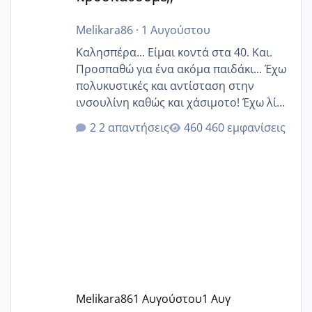
Melikara86
·
1 Αυγούστου
Καλησπέρα... Είμαι κοντά στα 40. Και.
Προσπαθώ για ένα ακόμα παιδάκι... Έχω
πολυκυστικές και αντίσταση στην
ινσουλίνη καθώς και χάσιμοτο! Έχω λίγα
κιλά παραπάνω και όσο κ αν προσπαθώ
2 απαντήσεις
460 εμφανίσεις
δεν χάνω εύκολα! Προσπαθώ για ακόμη
ένα παιδί εδώ και 1,5 χρόνο! Θέλετε να
γράψετε όσες κοπέλες είστε σε
παρόμοια φάση;; Αυτή την στιγμή έχω
δύο χαμένους κύκλους δεν έχω έρθει
περίοδο αυτό τον μήνα περίμενα 20 δεν
ήρθα απλά είδα λίγα ροζ έκανα υπέρηχο
την επομενη μέρα και το ενδομήτριό
ήταν 11,1 χιλιοστά πολύ κα
Melikara86
1 Αυγούστου
1 Αυγ