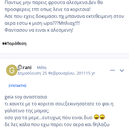
Παντως μην παρεις φρουτα αλεσμενα.Δεν θα
προσφερεις τπτ οπως λενε τα κοριτσια!
Ασε που εχεις δοκιμασει πχ μπανανα εκτεθειμενη στον
αερα εστω κ μιση ωρα???Μπλιαχ!!!!
Φαντασου να ειναι κ αλεσμενη!
Παράθεση
comment_686034
Author stats
gerani
Μέλη
Δημοσίευση
25 Φεβρουαρίου, 2011
15 yr
ΣΥΝΤΆΚΤΗΣ
geia soy αναστασια
τι κανετε με το κοριτσι σου;ξεκινησατατε το φαι η
γαλατινο της μαμας;
οσο για τα μεμε...ευτυχως που ειναι δυο
δε λες καλα που εχω παρει τον αερα και θηλαζω