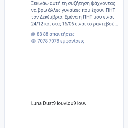
Ξεκινάω αυτή τη συζήτηση ψάχνοντας
να βρω άλλες γυναίκες που έχουν ΠΗΤ
τον Δεκέμβριο. Εμένα η ΠΗΤ μου είναι
24/12 και στις 16/06 είναι το ραντεβού
της αυχενικής διαφάνειας. Έχω αρκετό
88 απαντήσεις
άγχος και οι μέρες δεν φαίνεται να
7078 εμφανίσεις
περνάνε με τίποτα.
Luna Dust
9 Ιουνίου
9 Ιουν