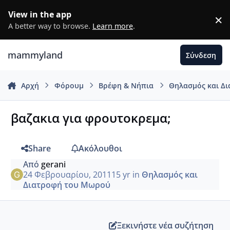
Μετάβαση σε περιεχόμενο
View in the app
×
D
A better way to browse.
Learn more
.
mammyland
Σύνδεση
Αρχή
Φόρουμ
Βρέφη & Νήπια
Θηλασμός και Δ
βαζακια για φρουτοκρεμα;
Share
Ακόλουθοι
Από
gerani
24 Φεβρουαρίου, 2011
15 yr
in
Θηλασμός και
Διατροφή του Μωρού
Ξεκινήστε νέα συζήτηση