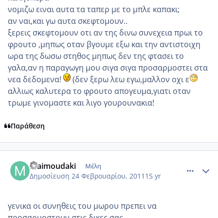
νομιζω ειναι αυτα τα ταπερ με το μπλε καπακι;
αν ναι,και γω αυτα σκεφτομουν..
ξερεις σκεφτομουν οτι αν της δινω συνεχεια πρωι το
φρουτο ,μηπως οταν βγουμε εξω και την αντιστοιχη
ωρα της δωσω στηθος μηπως δεν της φτασει το
γαλα,αν η παραγωγη μου σιγα σιγα προσαρμοστει στα
νεα δεδομενα!
(δεν ξερω λεω εγω,μαλλον οχι ε
αλλιως καλυτερα το φρουτο απογευμα,γιατι οταν
τρωμε γινομαστε και λιγο γουρουνακια!
Παράθεση
comment_685130
Author stats
Maimoudaki
Μέλη
Δημοσίευση
24 Φεβρουαρίου, 2011
15 yr
γενικα οι συνηθεις του μωρου πρεπει να
προσαρμοστουν στις δικες σας...