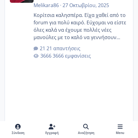
Melikara86
·
27 Οκτωβρίου, 2025
Κορίτσια καλησπέρα. Είχα χαθεί από το
forum για πολύ καιρό. Εύχομαι να είστε
όλες καλά να έχουμε πολλές νέες
μανούλες με το καλό να γεννήσουν
αυτές που ήδη περιμένουν. Να πάρουν
21 απαντήσεις
γερα μωράκια στην αγκαλίτσα τους
3666 εμφανίσεις
🙏🏼🙏🏼 Ας πάμε λοιπόν στο θέμα μου.
Τελευταία περίοδο 25 σεπτεμβρίου
Εδώ και τέσσερις πέντε μέρες νιώθω
αρρωστη δεν έχω κουράγιο για τίποτα
πονάει πολύ το στήθος μου και τα δύο
και βάζω θερμόμετρο και έχω συνεχώς
37 με 37, 3 Έτσι λοιπόν είπα να κάνω
ένα τεστ την παρασ
Σύνδεση
Εγγραφή
Αναζήτηση
Menu