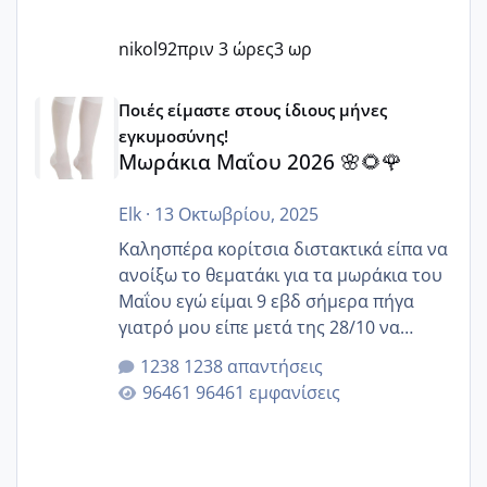
nikol92
πριν 3 ώρες
3 ωρ
Μωράκια Μαΐου 2026 🌸🌻🌹
Ποιές είμαστε στους ίδιους μήνες
εγκυμοσύνης!
Μωράκια Μαΐου 2026 🌸🌻🌹
Elk
·
13 Οκτωβρίου, 2025
Καλησπέρα κορίτσια διστακτικά είπα να
ανοίξω το θεματάκι για τα μωράκια του
Μαΐου εγώ είμαι 9 εβδ σήμερα πήγα
γιατρό μου είπε μετά της 28/10 να
κλείσω ραντεβού για την αυχενική είναι
1238 απαντήσεις
καμιά άλλη κοπέλα να γεννάει Μάιο ;;
96461 εμφανίσεις