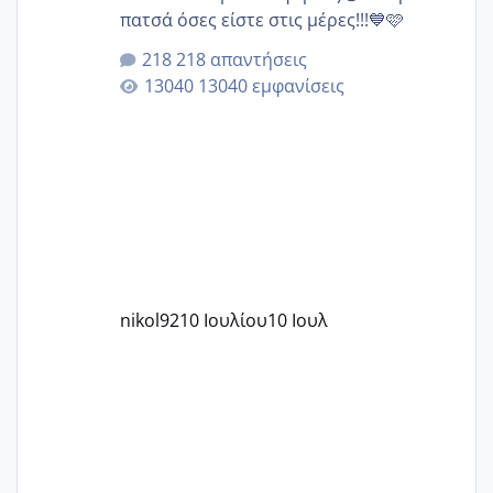
πατσά όσες είστε στις μέρες!!!💙🩷
218 απαντήσεις
13040 εμφανίσεις
nikol92
10 Ιουλίου
10 Ιουλ