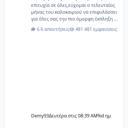
επιτυχία σε όλες,εύχομαι ο τελευταίος
μήνας του καλοκαιριού να επιφυλάσσει
για όλες σας την πιο όμορφη έκπληξη 🧿
@Elk @Melikara86 @Παρασκευαιδου
6 απαντήσεις
481 εμφανίσεις
@Zenia z @melitiniღ @Christi.D.
@flowerv @Riaa @Ngsofia
Demy93
Δευτέρα στις 08:39 AM
%d ημ