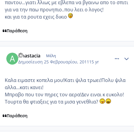
παντου...γιατι ΄λλιως με εβλεπα να βγαινω απο το σπιτι
για να την παω προνηπιο..που λεει ο λογος!
και για τα ρουτα εχεις δικιο
Παράθεση
comment_686094
Author stats
Anastacia
Μέλη
Δημοσίευση
25 Φεβρουαρίου, 2011
15 yr
Καλα ειμαστε κοπελα μου!Κατι ψιλα τρωει!Πολυ ψιλα
αλλα...κατι κανει!
Μπραβο που τον πηρες τον αερα!Δεν ειναι κ ευκολο!
Τουρτα θα φτιαξεις για τα μισα γενεθλια?
Παράθεση