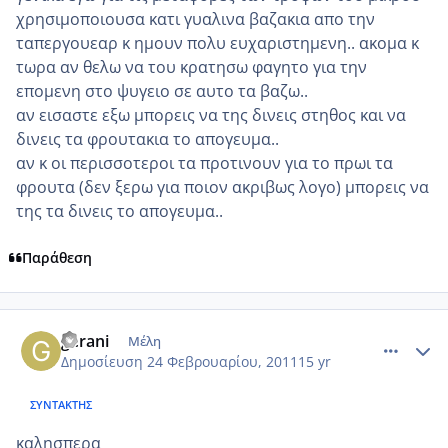
χρησιμοποιουσα κατι γυαλινα βαζακια απο την
ταπεργουεαρ κ ημουν πολυ ευχαριστημενη.. ακομα κ
τωρα αν θελω να του κρατησω φαγητο για την
επομενη στο ψυγειο σε αυτο τα βαζω..
αν εισαστε εξω μπορεις να της δινεις στηθος και να
δινεις τα φρουτακια το απογευμα..
αν κ οι περισσοτεροι τα προτινουν για το πρωι τα
φρουτα (δεν ξερω για ποιον ακριβως λογο) μπορεις να
της τα δινεις το απογευμα..
Παράθεση
comment_685126
Author stats
gerani
Μέλη
Δημοσίευση
24 Φεβρουαρίου, 2011
15 yr
ΣΥΝΤΆΚΤΗΣ
καλησπερα