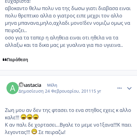
ευχαριστα!
αβοκαντο θελω πολυ να της δωσω γιατι διαβασα ειναι
πολυ θρεπτικο αλλα ο γιατρος ειπε μεχρι τον αλλο
μηνα μπανανα,μηλο,αχλαδι μονο!δεν νομιζω ομως να
πειραζει..
οσο για τα ταπερ η αληθεια ειναι οτι ηθελα να τα
αλλαξω και τα δικα μας με γυαλινα για πιο υγιεινα..
Παράθεση
comment_685271
Author stats
Anastacia
Μέλη
Δημοσίευση
24 Φεβρουαρίου, 2011
15 yr
Ζωη μου αν δεν της φτασει το ενα στηθος εχεις κ αλλο
καλε!!!
Κ αν παλι δε χορτασει...Βγαλε το μεμε νο1ξανα!!!Κ παει
λεγοντας!!!
Σε πειραζω!