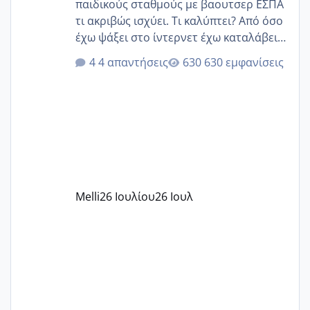
παιδικούς σταθμούς με βαουτσερ ΕΣΠΑ
τι ακριβώς ισχύει. Τι καλύπτει? Από όσο
έχω ψάξει στο ίντερνετ έχω καταλάβει
ότι το βαουτσερ καλύπτει όλα τα
4 απαντήσεις
630 εμφανίσεις
δίδακτρα και τα τροφεια του ιδιωτικού
παιδικού σταθμού για όποιον το έχει
πάρει. Οι παιδικοί σταθμοί έχουν
υπογράψει σύμβαση με την ΕΕΤΑΑ ότι
δέχονται παιδιά με βαουτσερ και ότι
αυτό τα καλύπτει όλα εκτός από έξτρα
όπως σχολικό λεωφορείο κτλ. Είναι
παράνομο να χρεώνουν κάτι επιπλέον.
Melli
26 Ιουλίου
26 Ιουλ
Εγώ πήγα σε έναν ιδιωτικό παιδικό στ