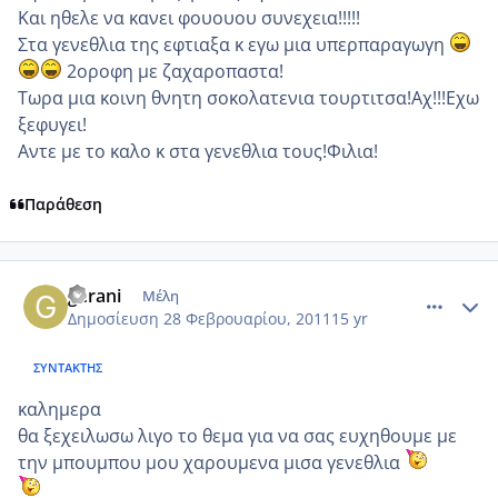
Και ηθελε να κανει φουουου συνεχεια!!!!!
Στα γενεθλια της εφτιαξα κ εγω μια υπερπαραγωγη
2οροφη με ζαχαροπαστα!
Τωρα μια κοινη θνητη σοκολατενια τουρτιτσα!Αχ!!!Εχω
ξεφυγει!
Αντε με το καλο κ στα γενεθλια τους!Φιλια!
Παράθεση
comment_687270
Author stats
gerani
Μέλη
Δημοσίευση
28 Φεβρουαρίου, 2011
15 yr
ΣΥΝΤΆΚΤΗΣ
καλημερα
θα ξεχειλωσω λιγο το θεμα για να σας ευχηθουμε με
την μπουμπου μου χαρουμενα μισα γενεθλια