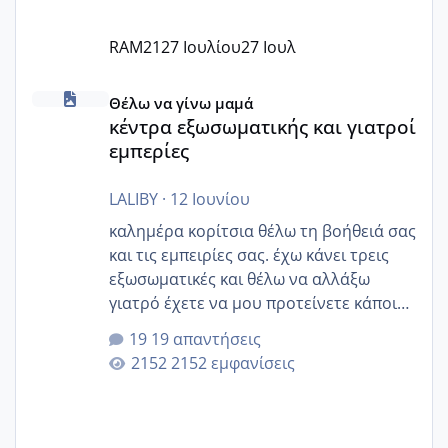
RAM21
27 Ιουλίου
27 Ιουλ
κέντρα εξωσωματικής και γιατροί εμπερίες
Θέλω να γίνω μαμά
κέντρα εξωσωματικής και γιατροί
εμπερίες
LALIBY
·
12 Ιουνίου
καλημέρα κορίτσια θέλω τη βοήθειά σας
και τις εμπειρίες σας. έχω κάνει τρεις
εξωσωματικές και θέλω να αλλάξω
γιατρό έχετε να μου προτείνετε κάποιον
που μείνατε ευχαριστημένες και είχατε
19 απαντήσεις
επιιτυχία? έκανα στο υγεία με τον
2152 εμφανίσεις
ζερβομανωλάκη (δεν το εψαξε καθόλου
το θέμα δεν μου άρεσε καθο΄λου) και
στο γένεσις με τον πάντο