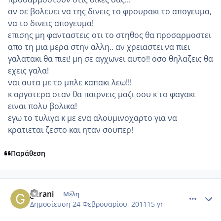
αν σε βολευει να της δινεις το φρουρακι το απογευμα,
να το δινεις απογευμα!
επισης μη φανταστεις οτι το στηθος θα προσαρμοστει
απο τη μια μερα στην αλλη.. αν χρειαστει να πιει
γαλατακι θα πιει! μη σε αγχωνει αυτο!! οσο θηλαζεις θα
εχεις γαλα!
ναι αυτα με το μπλε καπακι λεω!!!
κ αργοτερα οταν θα παιρνεις μαζι σου κ το φαγακι
ειναι πολυ βολικα!
εγω το τυλιγα κ με ενα αλουμινοχαρτο για να
κρατιεται ζεστο και ηταν σουπερ!
Παράθεση
comment_685146
Author stats
gerani
Μέλη
Δημοσίευση
24 Φεβρουαρίου, 2011
15 yr