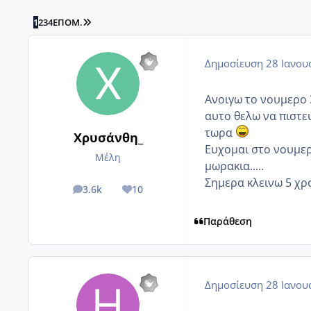
LAST PAGE
1
2
3
4
ΕΠΌΜ.
Δημοσίευση
28 Ιανου
Ανοιγω το νουμερο 3.
αυτο θελω να πιστε
τωρα
Χρυσάνθη_
Ευχομαι στο νουμερ
Μέλη
μωρακια.....
Σημερα κλεινω 5 χρο
3.6k
10
posts
Reputation
Παράθεση
Δημοσίευση
28 Ιανου