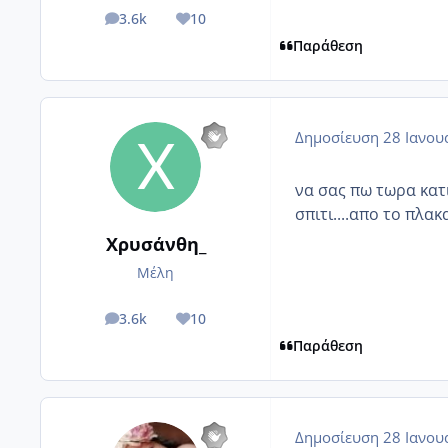
3.6k
10
posts
Reputation
Παράθεση
Δημοσίευση
28 Ιανου
να σας πω τωρα κατι
σπιτι....απο το πλακα
Χρυσάνθη_
Μέλη
3.6k
10
posts
Reputation
Παράθεση
Δημοσίευση
28 Ιανου