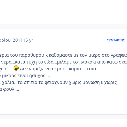
αρίου, 2011
15 yr
ΣΥΝΤΆΚΤΗΣ
ερια του παραθυρου κ καθομαστε με τον μικρο στο γραφειο
 νερα...κατα τυχη το ειδα...μιλαμε το πλακακι απο κατω σκα
εια....
δεν νομιζω να περασε καμια τετοια
ο μικρος ειναι ησυχος....
 χαλια...τα σπιτια τα φτιαχνουν χωρις μονωση κ χωρις
 φουλ....