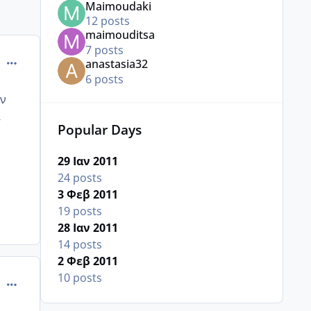
Maimoudaki
12 posts
maimouditsa
7 posts
comment_665292
anastasia32
6 posts
ν
α
Popular Days
29 Ιαν 2011
24 posts
3 Φεβ 2011
19 posts
28 Ιαν 2011
14 posts
2 Φεβ 2011
10 posts
comment_665297