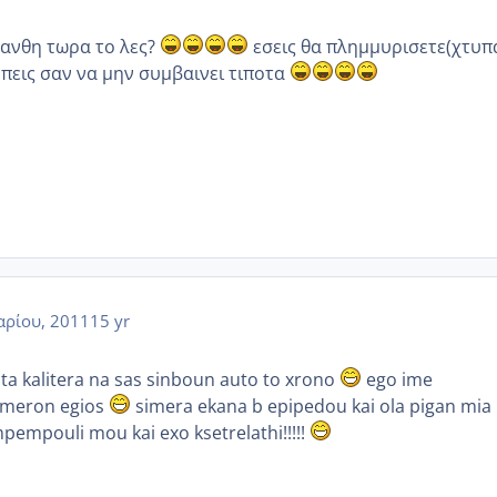
σανθη τωρα το λες?
εσεις θα πλημμυρισετε(χτυπ
 πεις σαν να μην συμβαινει τιποτα
αρίου, 2011
15 yr
ta kalitera na sas sinboun auto to xrono
ego ime
imeron egios
simera ekana b epipedou kai ola pigan mia
pempouli mou kai exo ksetrelathi!!!!!