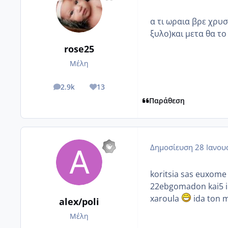
α τι ωραια βρε χρυ
ξυλο)και μετα θα το
rose25
Μέλη
2.9k
13
posts
Reputation
Παράθεση
Δημοσίευση
28 Ιανου
koritsia sas euxome 
22ebgomadon kai5 
xaroula
ida ton m
alex/poli
Μέλη