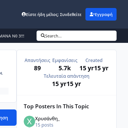
Είστε ήδη μέλος; Συνδεθείτε
Εγγραφή
ΜΑΝΑ Ν0 3!!!
Search...
Απαντήσεις
Εμφανίσεις
Created
89
5.7k
15 yr
15 yr
ι
Τελευταία απάντηση
15 yr
15 yr
Top Posters In This Topic
τηση
Χρυσάνθη_
15 posts