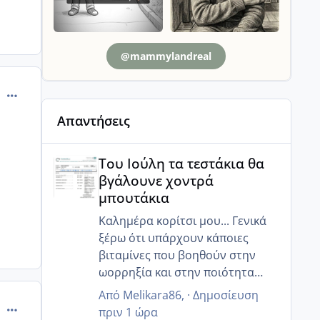
@mammylandreal
comment_665319
Απαντήσεις
Του Ιούλη τα τεστάκια θα βγάλουνε χοντρά μπουτά
Του Ιούλη τα τεστάκια θα
βγάλουνε χοντρά
μπουτάκια
Καλημέρα κορίτσι μου... Γενικά
ξέρω ότι υπάρχουν κάποιες
βιταμίνες που βοηθούν στην
ωορρηξία και στην ποιότητα
τους... Εμένα έδωσε της
Από
Melikara86
, ·
Δημοσίευση
comment_665324
κουμπαράς μου ο γιατρός
πριν 1 ώρα