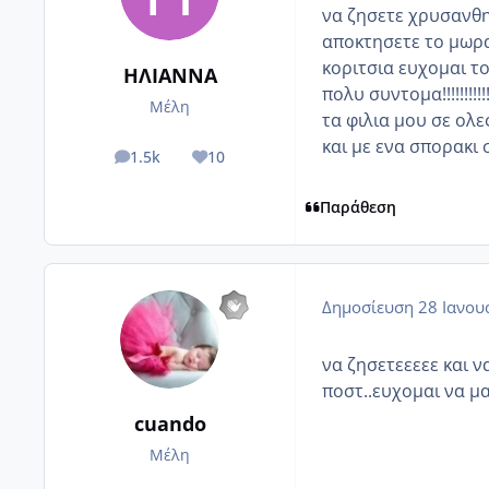
να ζησετε χρυσανθη μου!
αποκτησετε το μωρακι σας
κοριτσια ευχομαι το
ΗΛΙΑΝΝΑ
πολυ συντομα!!!!!!!!!!!!!!
Μέλη
τα φιλια μου σε ολες!!!!!!
και με ενα σπορακι
1.5k
10
posts
Reputation
Παράθεση
Δημοσίευση
28 Ιανου
να ζησετεεεεε και ν
ποστ..ευχομαι να μ
cuando
Μέλη