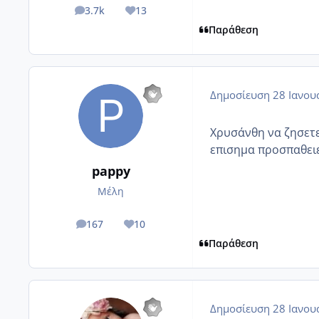
3.7k
13
posts
Reputation
Παράθεση
Δημοσίευση
28 Ιανου
Χρυσάνθη να ζησετε
επισημα προσπαθειες
pappy
Μέλη
167
10
posts
Reputation
Παράθεση
Δημοσίευση
28 Ιανου