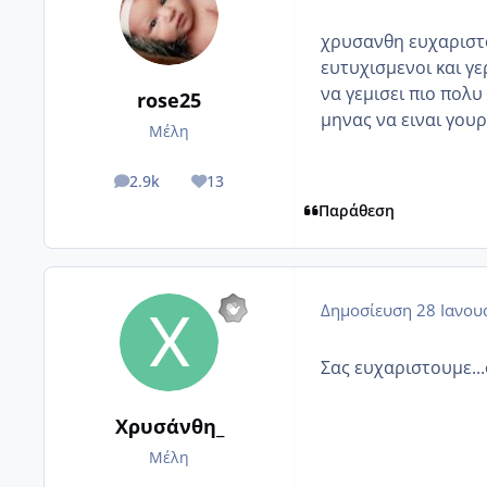
χρυσανθη ευχαριστο
ευτυχισμενοι και γε
να γεμισει πιο πολ
rose25
μηνας να ειναι γου
Μέλη
2.9k
13
posts
Reputation
Παράθεση
Δημοσίευση
28 Ιανου
Σας ευχαριστουμε...
Χρυσάνθη_
Μέλη