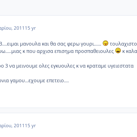
αρίου, 2011
15 yr
...ειμαι μανουλα και θα σας φερω γουρι......
τουλαχιστο
υω.....μιας κ που αρχισα επισημα προσπαθειουλες
κ καλ
ο 3 να μεινουμε ολες εγκυουλες κ να κραταμε υγειεστατα
νια γαμου...εχουμε επετειο....
αρίου, 2011
15 yr