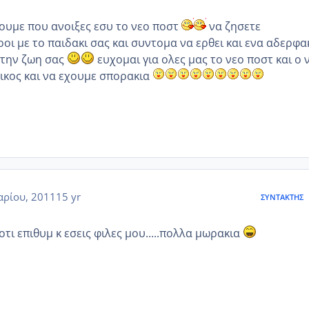
υμε που ανοιξες εσυ το νεο ποστ
να ζησετε
ροι με το παιδακι σας και συντομα να ερθει και ενα αδερφα
υ την ζωη σας
ευχομαι για ολες μας το νεο ποστ και ο 
ρικος και να εχουμε σπορακια
αρίου, 2011
15 yr
ΣΥΝΤΆΚΤΗΣ
οτι επιθυμ κ εσεις φιλες μου.....πολλα μωρακια