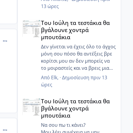
βιαστούμε.. 😒
13 ώρες
Του Ιούλη τα τεστάκια θα βγάλουνε χοντρά μπουτά
Του Ιούλη τα τεστάκια θα
βγάλουνε χοντρά
μπουτάκια
comment_665337
Δεν γίνεται να έχεις όλο το άγχος
μόνη σου πόσο θα αντέξεις βρε
κορίτσι μου αν δεν μπορείς να
το μοιραστείς και να βρεις μια
κατανόηση από τον άντρα σου
Από
Elk
, ·
Δημοσίευση
πριν 13
ποιος θα σε καταλάβει ;
ώρες
Και εγώ δεν μπορούσα να το
Του Ιούλη τα τεστάκια θα βγάλουνε χοντρά μπουτά
ακούω άλλο το μην αγχώνεσαι
Του Ιούλη τα τεστάκια θα
άσε που δεν βοηθούσε καθόλου
βγάλουνε χοντρά
Μπορεί να μην είναι ακόμα
μπουτάκια
έτοιμος μετά από αυτό που έγινε
να πάει σε άλλη εγκυμοσύνη
Να σου πω τι κάνει?
comment_665340
αυτό το βρίσκω λογικό
Μου λέει συνέχεια να μην