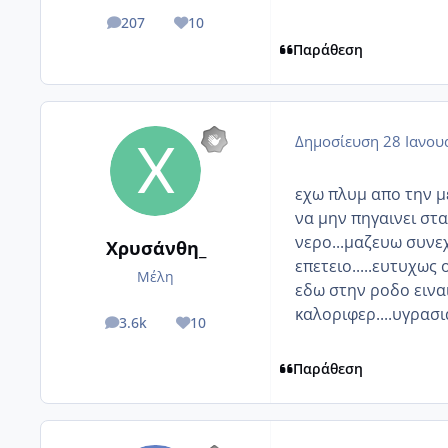
207
10
posts
Reputation
Παράθεση
Δημοσίευση
28 Ιανου
εχω πλυμ απο την μ
να μην πηγαινει στα
νερο...μαζευω συνεχ
Χρυσάνθη_
επετειο.....ευτυχως 
Μέλη
εδω στην ροδο ειναι
καλοριφερ....υγρασια
3.6k
10
posts
Reputation
Παράθεση