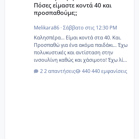
Πόσες είμαστε κοντά 40 και
προσπαθούμε;;
Melikara86
·
Σάββατο στις 12:30 PM
Καλησπέρα... Είμαι κοντά στα 40. Και.
Προσπαθώ για ένα ακόμα παιδάκι... Έχω
πολυκυστικές και αντίσταση στην
ινσουλίνη καθώς και χάσιμοτο! Έχω λίγα
κιλά παραπάνω και όσο κ αν προσπαθώ
2 απαντήσεις
440 εμφανίσεις
δεν χάνω εύκολα! Προσπαθώ για ακόμη
ένα παιδί εδώ και 1,5 χρόνο! Θέλετε να
γράψετε όσες κοπέλες είστε σε
παρόμοια φάση;; Αυτή την στιγμή έχω
δύο χαμένους κύκλους δεν έχω έρθει
περίοδο αυτό τον μήνα περίμενα 20 δεν
ήρθα απλά είδα λίγα ροζ έκανα υπέρηχο
την επομενη μέρα και το ενδομήτριό
ήταν 11,1 χιλιοστά πολύ κα