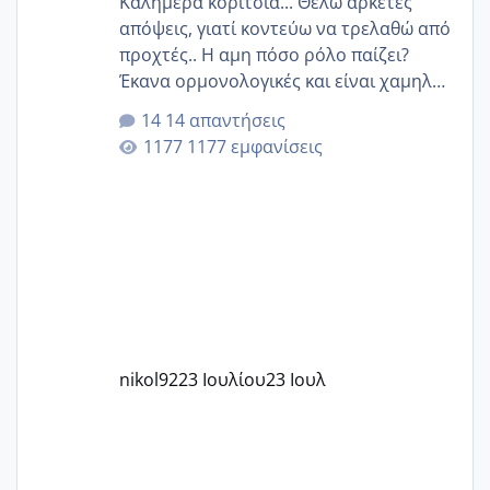
Καλημέρα κορίτσια... Θέλω αρκετές
απόψεις, γιατί κοντεύω να τρελαθώ από
προχτές.. Η αμη πόσο ρόλο παίζει?
Έκανα ορμονολογικές και είναι χαμηλή
για την ηλικία μου.. Είχα ήδη μια
14 απαντήσεις
εγκυμοσύνη, που έπρεπε να τερματιστεί
1177 εμφανίσεις
στην 27η εβδομάδα και προσπαθώ 7
μήνες ήδη και αρχίζω να αγχώνομαι με
το 1,18... Είμαι 33.. Κάποια που να έμεινε
με χαμηλή άμη???
nikol92
23 Ιουλίου
23 Ιουλ