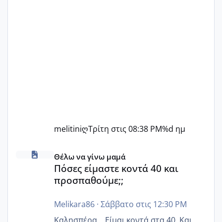
melitiniღ
Τρίτη στις 08:38 PM
%d ημ
Πόσες είμαστε κοντά 40 και προσπαθούμε;;
Θέλω να γίνω μαμά
Πόσες είμαστε κοντά 40 και
προσπαθούμε;;
Melikara86
·
Σάββατο στις 12:30 PM
Καλησπέρα... Είμαι κοντά στα 40. Και.