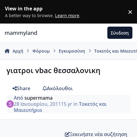
Μετάβαση σε περιεχόμενο
View in the app
×
D
A better way to browse.
Learn more
.
mammyland
Σύνδεση
Αρχή
Φόρουμ
Εγκυμοσύνη
Τοκετός και Μαιευτ
γιατροι vbac θεσσαλονικη
Share
Ακόλουθοι
Από
supermama
28 Ιανουαρίου, 2011
15 yr
in
Τοκετός και
Μαιευτήριο
Ξεκινήστε νέα συζήτηση