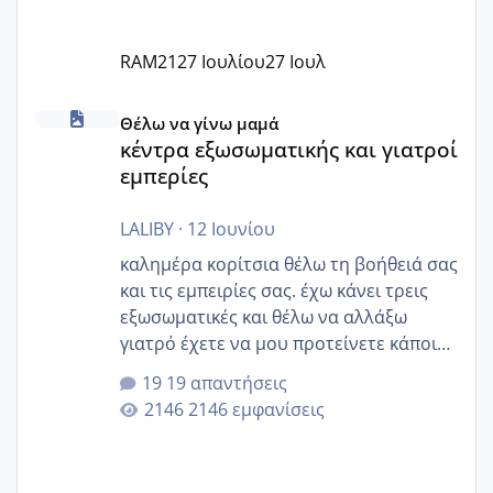
RAM21
27 Ιουλίου
27 Ιουλ
κέντρα εξωσωματικής και γιατροί εμπερίες
Θέλω να γίνω μαμά
κέντρα εξωσωματικής και γιατροί
εμπερίες
LALIBY
·
12 Ιουνίου
καλημέρα κορίτσια θέλω τη βοήθειά σας
και τις εμπειρίες σας. έχω κάνει τρεις
εξωσωματικές και θέλω να αλλάξω
γιατρό έχετε να μου προτείνετε κάποιον
που μείνατε ευχαριστημένες και είχατε
19 απαντήσεις
επιιτυχία? έκανα στο υγεία με τον
2146 εμφανίσεις
ζερβομανωλάκη (δεν το εψαξε καθόλου
το θέμα δεν μου άρεσε καθο΄λου) και
στο γένεσις με τον πάντο