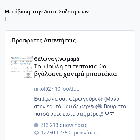
Μετάβαση στην Λίστα Συζητήσεων
Πρόσφατες Απαντήσεις
Του Ιούλη τα τεστάκια θα βγάλουνε χοντρά μπουτάκια
Θέλω να γίνω μαμά
Του Ιούλη τα τεστάκια θα
βγάλουνε χοντρά μπουτάκια
nikol92
·
10 Ιουλίου
Ελπίζω να σας φέρω γούρι 😜 (Μόνο
στον εαυτό μου δε φέρνω)😅 Βουρ στο
πατσά όσες είστε στις μέρες!!!💙🩷
213 απαντήσεις
12750 εμφανίσεις