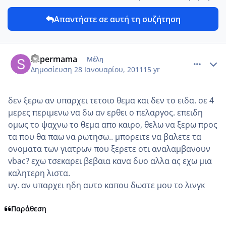
Απαντήστε σε αυτή τη συζήτηση
comment_665214
Author stats
supermama
Μέλη
Δημοσίευση
28 Ιανουαρίου, 2011
15 yr
δεν ξερω αν υπαρχει τετοιο θεμα και δεν το ειδα. σε 4
μερες περιμενω να δω αν ερθει ο πελαργος. επειδη
ομως το ψαχνω το θεμα απο καιρο, θελω να ξερω προς
τα που θα παω να ρωτησω.. μπορειτε να βαλετε τα
ονοματα των γιατρων που ξερετε οτι αναλαμβανουν
vbac? εχω τσεκαρει βεβαια κανα δυο αλλα ας εχω μια
καλητερη λιστα.
υγ. αν υπαρχει ηδη αυτο καπου δωστε μου το λινγκ
Παράθεση