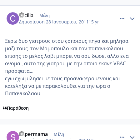
comment_665236
Author stats
cecilia
Μέλη
Δημοσίευση
28 Ιανουαρίου, 2011
15 yr
Ξερω δυο γιατρους στου ςοποιους πηγα και μηλησα
μαζι τους..τον Μαμοπουλο και τον παπανικολαου...
επισης το μελος λοβι μπορει να σου δωσει αλλο ενα
ονομα , αυτο της γιατρου με την οποια εκανε VBAC
προσφατα...
εγω εχω μιλησει με τους προαναφερομενους και
κατεληξα να με παρακολουθει για την ωρα ο
Παπανικολαου
Παράθεση
comment_665511
Author stats
supermama
Μέλη