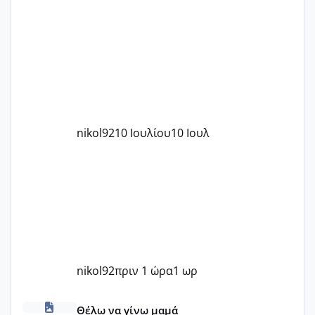
nikol92
10 Ιουλίου
10 Ιουλ
nikol92
πριν 1 ώρα
1 ωρ
Πόσες είμαστε κοντά 40 και προσπαθούμε;;
Θέλω να γίνω μαμά