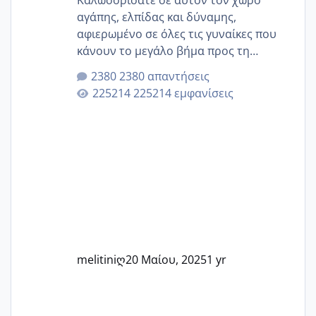
Καλωσορίσατε σε αυτόν τον χώρο
αγάπης, ελπίδας και δύναμης,
αφιερωμένο σε όλες τις γυναίκες που
κάνουν το μεγάλο βήμα προς τη
μητρότητα μέσω εξωσωματικής το 2025.
2380 απαντήσεις
Εδώ θα μοιραστούμε αγωνίες, χαρές,
225214 εμφανίσεις
εμπειρίες και κάθε μικρή ή μεγάλη
στιγμή αυτού του ξεχωριστού ταξιδιού.
Καμία δεν είναι μόνη – όλες μαζί
μπορούμε να στηρίξουμε η μία την
άλλη, να δώσουμε κουράγιο στις
δύσκολες στιγμές και να γιορτάσουμε
τις μικρές και μεγάλες νίκες. Είτε είστε
στο στάδιο της προετοιμασίας, είτε
ετοιμάζεστε
melitiniღ
20 Μαίου, 2025
1 yr