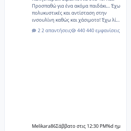
Προσπαθώ για ένα ακόμα παιδάκι... Έχω
πολυκυστικές και αντίσταση στην
ινσουλίνη καθώς και χάσιμοτο! Έχω λίγα
κιλά παραπάνω και όσο κ αν προσπαθώ
2 απαντήσεις
440 εμφανίσεις
δεν χάνω εύκολα! Προσπαθώ για ακόμη
ένα παιδί εδώ και 1,5 χρόνο! Θέλετε να
γράψετε όσες κοπέλες είστε σε
παρόμοια φάση;; Αυτή την στιγμή έχω
δύο χαμένους κύκλους δεν έχω έρθει
περίοδο αυτό τον μήνα περίμενα 20 δεν
ήρθα απλά είδα λίγα ροζ έκανα υπέρηχο
την επομενη μέρα και το ενδομήτριό
ήταν 11,1 χιλιοστά πολύ κα
Melikara86
Σάββατο στις 12:30 PM
%d ημ