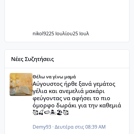
nikol92
25 Ιουλίου
25 Ιουλ
Νέες Συζητήσεις
Αύγουστος ήρθε ξανά γεμάτος γέλια και ανεμελιά μακάρι 
Θέλω να γίνω μαμά
Αύγουστος ήρθε ξανά γεμάτος
γέλια και ανεμελιά μακάρι
φεύγοντας να αφήσει το πιο
όμορφο δωράκι για την καθεμιά
🥰🍒🍉🏝️🏖️🥰
Demy93
·
Δευτέρα στις 08:39 AM