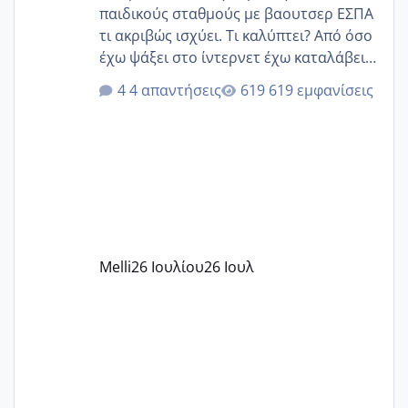
παιδικούς σταθμούς με βαουτσερ ΕΣΠΑ
τι ακριβώς ισχύει. Τι καλύπτει? Από όσο
έχω ψάξει στο ίντερνετ έχω καταλάβει
ότι το βαουτσερ καλύπτει όλα τα
4 απαντήσεις
619 εμφανίσεις
δίδακτρα και τα τροφεια του ιδιωτικού
παιδικού σταθμού για όποιον το έχει
πάρει. Οι παιδικοί σταθμοί έχουν
υπογράψει σύμβαση με την ΕΕΤΑΑ ότι
δέχονται παιδιά με βαουτσερ και ότι
αυτό τα καλύπτει όλα εκτός από έξτρα
όπως σχολικό λεωφορείο κτλ. Είναι
παράνομο να χρεώνουν κάτι επιπλέον.
Melli
26 Ιουλίου
26 Ιουλ
Εγώ πήγα σε έναν ιδιωτικό παιδικό στ