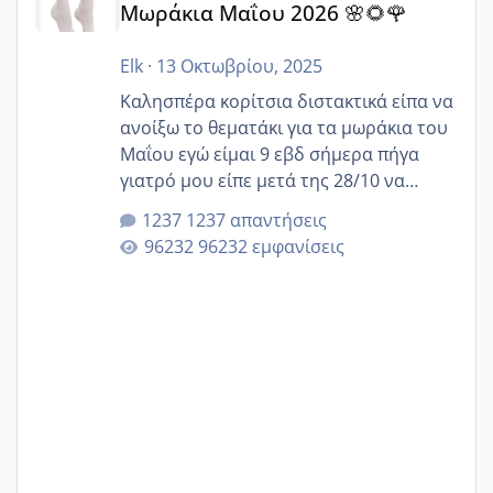
Μωράκια Μαΐου 2026 🌸🌻🌹
Elk
·
13 Οκτωβρίου, 2025
Καλησπέρα κορίτσια διστακτικά είπα να
ανοίξω το θεματάκι για τα μωράκια του
Μαΐου εγώ είμαι 9 εβδ σήμερα πήγα
γιατρό μου είπε μετά της 28/10 να
κλείσω ραντεβού για την αυχενική είναι
1237 απαντήσεις
καμιά άλλη κοπέλα να γεννάει Μάιο ;;
96232 εμφανίσεις