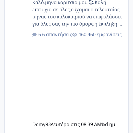
Καλό.μηνα κορίτσια μου 🥰 Καλή
επιτυχία σε όλες,εύχομαι ο τελευταίος
μήνας του καλοκαιριού να επιφυλάσσει
για όλες σας την πιο όμορφη έκπληξη 🧿
@Elk @Melikara86 @Παρασκευαιδου
6 απαντήσεις
460 εμφανίσεις
@Zenia z @melitiniღ @Christi.D.
@flowerv @Riaa @Ngsofia
Demy93
Δευτέρα στις 08:39 AM
%d ημ