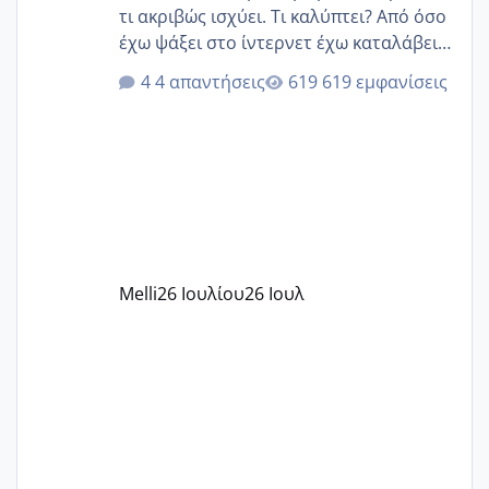
τι ακριβώς ισχύει. Τι καλύπτει? Από όσο
έχω ψάξει στο ίντερνετ έχω καταλάβει
ότι το βαουτσερ καλύπτει όλα τα
4 απαντήσεις
619 εμφανίσεις
δίδακτρα και τα τροφεια του ιδιωτικού
παιδικού σταθμού για όποιον το έχει
πάρει. Οι παιδικοί σταθμοί έχουν
υπογράψει σύμβαση με την ΕΕΤΑΑ ότι
δέχονται παιδιά με βαουτσερ και ότι
αυτό τα καλύπτει όλα εκτός από έξτρα
όπως σχολικό λεωφορείο κτλ. Είναι
παράνομο να χρεώνουν κάτι επιπλέον.
Melli
26 Ιουλίου
26 Ιουλ
Εγώ πήγα σε έναν ιδιωτικό παιδικό στ