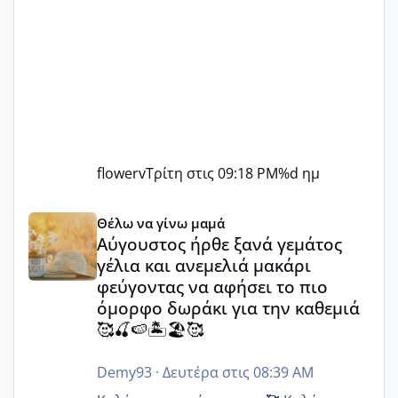
flowerv
Τρίτη στις 09:18 PM
%d ημ
Αύγουστος ήρθε ξανά γεμάτος γέλια και ανεμελιά μακάρι 
Θέλω να γίνω μαμά
Αύγουστος ήρθε ξανά γεμάτος
γέλια και ανεμελιά μακάρι
φεύγοντας να αφήσει το πιο
όμορφο δωράκι για την καθεμιά
🥰🍒🍉🏝️🏖️🥰
Demy93
·
Δευτέρα στις 08:39 AM