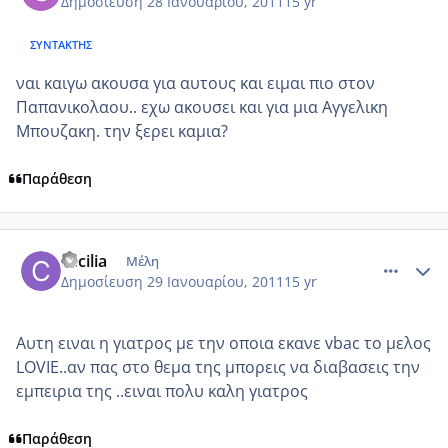
Δημοσίευση
28 Ιανουαρίου, 2011
15 yr
ΣΥΝΤΆΚΤΗΣ
ναι καιγω ακουσα για αυτους και ειμαι πιο στον
Παπανικολαου.. εχω ακουσει και για μια Αγγελικη
Μπουζακη. την ξερει καμια?
Παράθεση
comment_665773
Author stats
cecilia
Μέλη
Δημοσίευση
29 Ιανουαρίου, 2011
15 yr
Αυτη ειναι η γιατρος με την οποια εκανε vbac το μελος
LOVIE..αν πας στο θεμα της μπορεις να διαβασεις την
εμπειρια της ..ειναι πολυ καλη γιατρος
Παράθεση