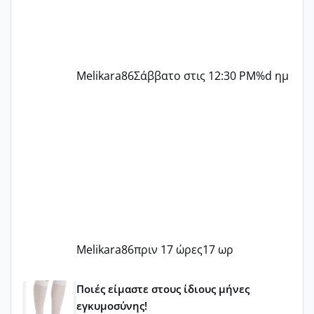
Melikara86
Σάββατο στις 12:30 PM
%d ημ
Melikara86
πριν 17 ώρες
17 ωρ
Μωράκια Μαΐου 2026 🌸🌻🌹
Ποιές είμαστε στους ίδιους μήνες
εγκυμοσύνης!