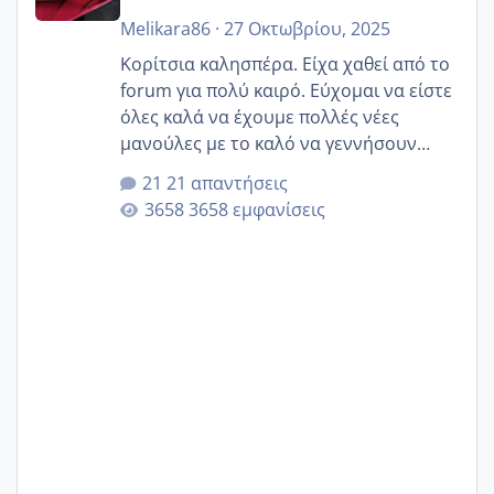
Melikara86
·
27 Οκτωβρίου, 2025
Κορίτσια καλησπέρα. Είχα χαθεί από το
forum για πολύ καιρό. Εύχομαι να είστε
όλες καλά να έχουμε πολλές νέες
μανούλες με το καλό να γεννήσουν
αυτές που ήδη περιμένουν. Να πάρουν
21 απαντήσεις
γερα μωράκια στην αγκαλίτσα τους
3658 εμφανίσεις
🙏🏼🙏🏼 Ας πάμε λοιπόν στο θέμα μου.
Τελευταία περίοδο 25 σεπτεμβρίου
Εδώ και τέσσερις πέντε μέρες νιώθω
αρρωστη δεν έχω κουράγιο για τίποτα
πονάει πολύ το στήθος μου και τα δύο
και βάζω θερμόμετρο και έχω συνεχώς
37 με 37, 3 Έτσι λοιπόν είπα να κάνω
ένα τεστ την παρασ