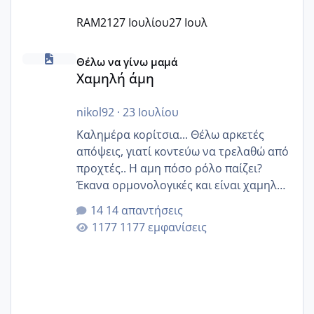
RAM21
27 Ιουλίου
27 Ιουλ
Χαμηλή άμη
Θέλω να γίνω μαμά
Χαμηλή άμη
nikol92
·
23 Ιουλίου
Καλημέρα κορίτσια... Θέλω αρκετές
απόψεις, γιατί κοντεύω να τρελαθώ από
προχτές.. Η αμη πόσο ρόλο παίζει?
Έκανα ορμονολογικές και είναι χαμηλή
για την ηλικία μου.. Είχα ήδη μια
14 απαντήσεις
εγκυμοσύνη, που έπρεπε να τερματιστεί
1177 εμφανίσεις
στην 27η εβδομάδα και προσπαθώ 7
μήνες ήδη και αρχίζω να αγχώνομαι με
το 1,18... Είμαι 33.. Κάποια που να έμεινε
με χαμηλή άμη???