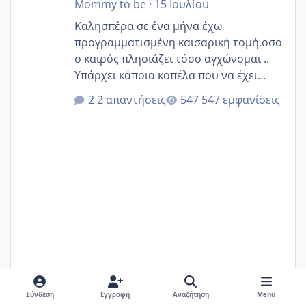
Mommy to be
·
15 Ιουλίου
Καλησπέρα σε ένα μήνα έχω
προγραμματισμένη καισαρική τομή.οσο
ο καιρός πλησιάζει τόσο αγχώνομαι ..
Υπάρχει κάποια κοπέλα που να έχει
παρόμοιο ιστορικό να μας πει την
2 απαντήσεις
547 εμφανίσεις
εμπειρία της;Να σημειώσω είναι η
δεύτερη εγκυμοσύνη μου και καισαρική
στην πρώτη είχα κάνει ολική νάρκωση
..βέβαια δεν είχα κανένα άγχος και
στρες ήταν επιλογή για ιατρικούς
λόγους της δεδομένης στιγμής.
Mommy to be
15 Ιουλίου
15 Ιουλ
Σύνδεση
Εγγραφή
Αναζήτηση
Menu