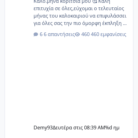
Καλό.μηνα κορίτσια μου 🥰 Καλή
επιτυχία σε όλες,εύχομαι ο τελευταίος
μήνας του καλοκαιριού να επιφυλάσσει
για όλες σας την πιο όμορφη έκπληξη 🧿
@Elk @Melikara86 @Παρασκευαιδου
6 απαντήσεις
460 εμφανίσεις
@Zenia z @melitiniღ @Christi.D.
@flowerv @Riaa @Ngsofia
Demy93
Δευτέρα στις 08:39 AM
%d ημ