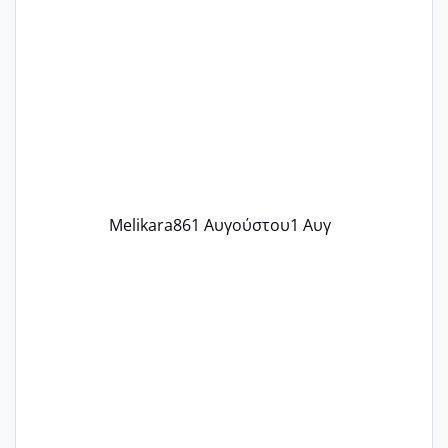
ένα παιδί εδώ και 1,5 χρόνο! Θέλετε να
γράψετε όσες κοπέλες είστε σε
παρόμοια φάση;; Αυτή την στιγμή έχω
δύο χαμένους κύκλους δεν έχω έρθει
περίοδο αυτό τον μήνα περίμενα 20 δεν
ήρθα απλά είδα λίγα ροζ έκανα υπέρηχο
την επομενη μέρα και το ενδομήτριό
ήταν 11,1 χιλιοστά πολύ κα
Melikara86
1 Αυγούστου
1 Αυγ