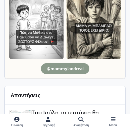
@mammylandreal
Απαντήσεις
Του Ιούλη τα τεστάκια θα βγάλουνε χοντρά μπουτάκια
Του Ιούλη τα τεστάκια θα
βγάλουνε χοντρά μπουτάκια
Σύνδεση
Εγγραφή
Αναζήτηση
Menu
Στου άντρα μου δε το γράφει πουθενά