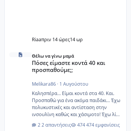
Riaa
πριν 14 ώρες
14 ωρ
Πόσες είμαστε κοντά 40 και προσπαθούμε;;
Θέλω να γίνω μαμά
Πόσες είμαστε κοντά 40 και
προσπαθούμε;;
Melikara86
·
1 Αυγούστου
Καλησπέρα... Είμαι κοντά στα 40. Και.
Προσπαθώ για ένα ακόμα παιδάκι... Έχω
πολυκυστικές και αντίσταση στην
ινσουλίνη καθώς και χάσιμοτο! Έχω λίγα
κιλά παραπάνω και όσο κ αν προσπαθώ
2 απαντήσεις
474 εμφανίσεις
δεν χάνω εύκολα! Προσπαθώ για ακόμη