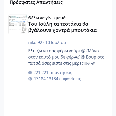
Πρόσφατες Απαντήσεις
Του Ιούλη τα τεστάκια θα βγάλουνε χοντρά μπουτάκια
Θέλω να γίνω μαμά
Του Ιούλη τα τεστάκια θα
βγάλουνε χοντρά μπουτάκια
nikol92
·
10 Ιουλίου
Ελπίζω να σας φέρω γούρι 😜 (Μόνο
στον εαυτό μου δε φέρνω)😅 Βουρ στο
πατσά όσες είστε στις μέρες!!!💙🩷
221 απαντήσεις
13184 εμφανίσεις