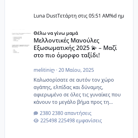
Luna Dust
Τετάρτη στις 05:51 AM
%d ημ
Μελλοντικές Μανούλες Εξωσωματικής 2025 💫 – Μαζί στο
Θέλω να γίνω μαμά
Μελλοντικές Μανούλες
Εξωσωματικής 2025 💫 – Μαζί
στο πιο όμορφο ταξίδι!
melitiniღ
·
20 Μαίου, 2025
Καλωσορίσατε σε αυτόν τον χώρο
αγάπης, ελπίδας και δύναμης,
αφιερωμένο σε όλες τις γυναίκες που
κάνουν το μεγάλο βήμα προς τη
μητρότητα μέσω εξωσωματικής το 2025.
2380 απαντήσεις
Εδώ θα μοιραστούμε αγωνίες, χαρές,
225498 εμφανίσεις
εμπειρίες και κάθε μικρή ή μεγάλη
στιγμή αυτού του ξεχωριστού ταξιδιού.