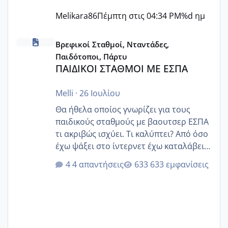
Melikara86
Πέμπτη στις 04:34 PM
%d ημ
ΠΑΙΔΙΚΟΙ ΣΤΑΘΜΟΙ ΜΕ ΕΣΠΑ
Βρεφικοί Σταθμοί, Νταντάδες,
Παιδότοποι, Πάρτυ
ΠΑΙΔΙΚΟΙ ΣΤΑΘΜΟΙ ΜΕ ΕΣΠΑ
Melli
·
26 Ιουλίου
Θα ήθελα οποίος γνωρίζει για τους
παιδικούς σταθμούς με βαουτσερ ΕΣΠΑ
τι ακριβώς ισχύει. Τι καλύπτει? Από όσο
έχω ψάξει στο ίντερνετ έχω καταλάβει
ότι το βαουτσερ καλύπτει όλα τα
4 απαντήσεις
633 εμφανίσεις
δίδακτρα και τα τροφεια του ιδιωτικού
παιδικού σταθμού για όποιον το έχει
πάρει. Οι παιδικοί σταθμοί έχουν
υπογράψει σύμβαση με την ΕΕΤΑΑ ότι
δέχονται παιδιά με βαουτσερ και ότι