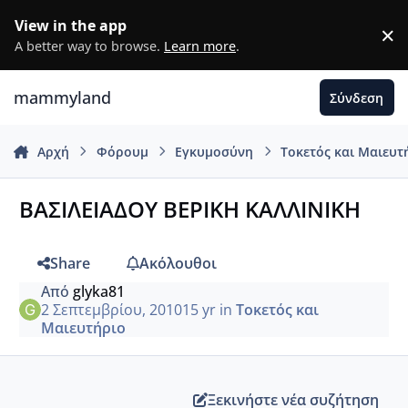
Μετάβαση σε περιεχόμενο
View in the app
×
D
A better way to browse.
Learn more
.
mammyland
Σύνδεση
Αρχή
Φόρουμ
Εγκυμοσύνη
Τοκετός και Μαιευτ
ΒΑΣΙΛΕΙΑΔΟΥ ΒΕΡΙΚΗ ΚΑΛΛΙΝΙΚΗ
Share
Ακόλουθοι
Από
glyka81
2 Σεπτεμβρίου, 2010
15 yr
in
Τοκετός και
Μαιευτήριο
Ξεκινήστε νέα συζήτηση