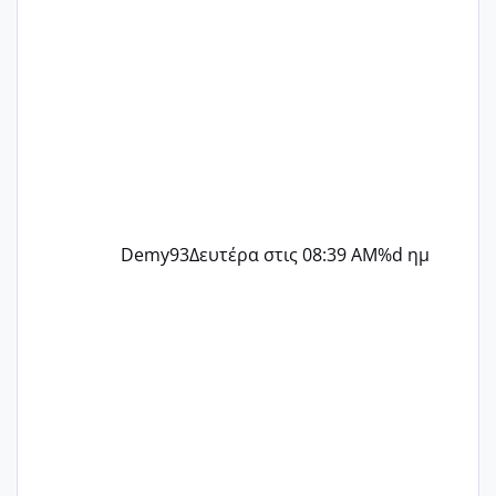
Demy93
Δευτέρα στις 08:39 AM
%d ημ