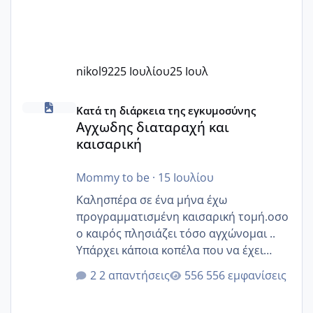
nikol92
25 Ιουλίου
25 Ιουλ
Αγχωδης διαταραχή και καισαρική
Κατά τη διάρκεια της εγκυμοσύνης
Αγχωδης διαταραχή και
καισαρική
Mommy to be
·
15 Ιουλίου
Καλησπέρα σε ένα μήνα έχω
προγραμματισμένη καισαρική τομή.οσο
ο καιρός πλησιάζει τόσο αγχώνομαι ..
Υπάρχει κάποια κοπέλα που να έχει
παρόμοιο ιστορικό να μας πει την
2 απαντήσεις
556 εμφανίσεις
εμπειρία της;Να σημειώσω είναι η
δεύτερη εγκυμοσύνη μου και καισαρική