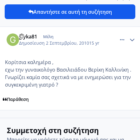
Απαντήστε σε αυτή τη συζήτηση
comment_15135
Author stats
glyka81
Μέλη
Δημοσίευση
2 Σεπτεμβρίου, 2010
15 yr
Kορίτσια καλημέρα ,
εχω την γυναικολόγο Βασιλειάδου Βερίκη Καλλινίκη .
Γνωρίζει καμία σας σχετικά να με ενημερώσει για την
συγκεκριμένη γιατρό ?
Παράθεση
Συμμετοχή στη συζήτηση
Μπορείτε να γράψετε τώρα το μήνυμά σας και να