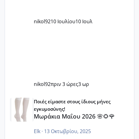
nikol92
10 Ιουλίου
10 Ιουλ
nikol92
πριν 3 ώρες
3 ωρ
Μωράκια Μαΐου 2026 🌸🌻🌹
Ποιές είμαστε στους ίδιους μήνες
εγκυμοσύνης!
Μωράκια Μαΐου 2026 🌸🌻🌹
Elk
·
13 Οκτωβρίου, 2025