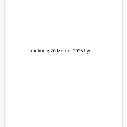
Καμία δεν είναι μόνη – όλες μαζί
μπορούμε να στηρίξουμε η μία την
άλλη, να δώσουμε κουράγιο στις
δύσκολες στιγμές και να γιορτάσουμε
τις μικρές και μεγάλες νίκες. Είτε είστε
στο στάδιο της προετοιμασίας, είτε
ετοιμάζεστε
melitiniღ
20 Μαίου, 2025
1 yr