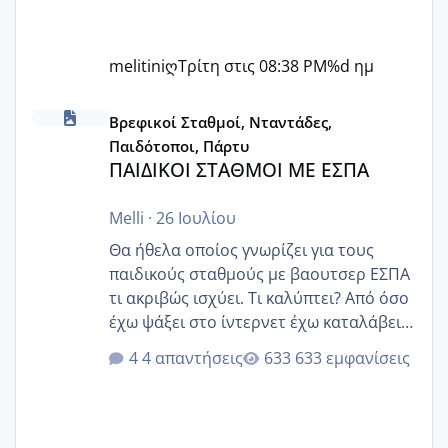
melitiniღ
Τρίτη στις 08:38 PM
%d ημ
ΠΑΙΔΙΚΟΙ ΣΤΑΘΜΟΙ ΜΕ ΕΣΠΑ
Βρεφικοί Σταθμοί, Νταντάδες,
Παιδότοποι, Πάρτυ
ΠΑΙΔΙΚΟΙ ΣΤΑΘΜΟΙ ΜΕ ΕΣΠΑ
Melli
·
26 Ιουλίου
Θα ήθελα οποίος γνωρίζει για τους
παιδικούς σταθμούς με βαουτσερ ΕΣΠΑ
τι ακριβώς ισχύει. Τι καλύπτει? Από όσο
έχω ψάξει στο ίντερνετ έχω καταλάβει
ότι το βαουτσερ καλύπτει όλα τα
4 απαντήσεις
633 εμφανίσεις
δίδακτρα και τα τροφεια του ιδιωτικού
παιδικού σταθμού για όποιον το έχει
πάρει. Οι παιδικοί σταθμοί έχουν
υπογράψει σύμβαση με την ΕΕΤΑΑ ότι