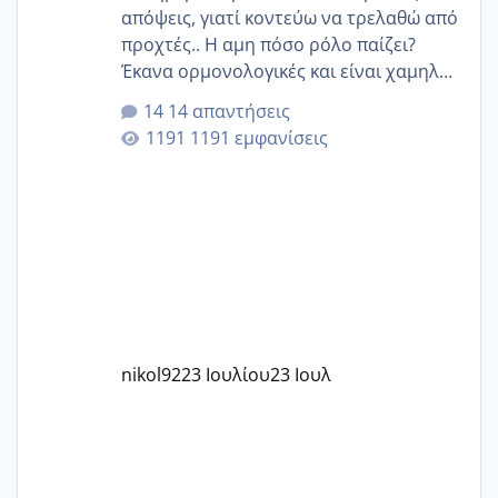
απόψεις, γιατί κοντεύω να τρελαθώ από
προχτές.. Η αμη πόσο ρόλο παίζει?
Έκανα ορμονολογικές και είναι χαμηλή
για την ηλικία μου.. Είχα ήδη μια
14 απαντήσεις
εγκυμοσύνη, που έπρεπε να τερματιστεί
1191 εμφανίσεις
στην 27η εβδομάδα και προσπαθώ 7
μήνες ήδη και αρχίζω να αγχώνομαι με
το 1,18... Είμαι 33.. Κάποια που να έμεινε
με χαμηλή άμη???
nikol92
23 Ιουλίου
23 Ιουλ