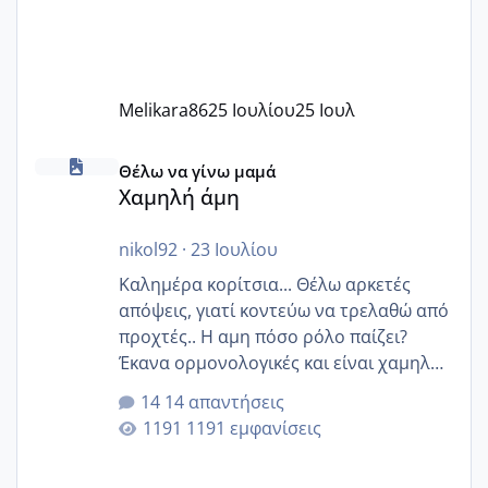
Melikara86
25 Ιουλίου
25 Ιουλ
Χαμηλή άμη
Θέλω να γίνω μαμά
Χαμηλή άμη
nikol92
·
23 Ιουλίου
Καλημέρα κορίτσια... Θέλω αρκετές
απόψεις, γιατί κοντεύω να τρελαθώ από
προχτές.. Η αμη πόσο ρόλο παίζει?
Έκανα ορμονολογικές και είναι χαμηλή
για την ηλικία μου.. Είχα ήδη μια
14 απαντήσεις
εγκυμοσύνη, που έπρεπε να τερματιστεί
1191 εμφανίσεις
στην 27η εβδομάδα και προσπαθώ 7
μήνες ήδη και αρχίζω να αγχώνομαι με