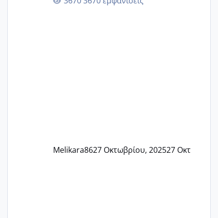
3670 εμφανίσεις
🙏🏼🙏🏼 Ας πάμε λοιπόν στο θέμα μου.
Τελευταία περίοδο 25 σεπτεμβρίου
Εδώ και τέσσερις πέντε μέρες νιώθω
αρρωστη δεν έχω κουράγιο για τίποτα
πονάει πολύ το στήθος μου και τα δύο
και βάζω θερμόμετρο και έχω συνεχώς
37 με 37, 3 Έτσι λοιπόν είπα να κάνω
ένα τεστ την παρασ
Melikara86
27 Οκτωβρίου, 2025
27 Οκτ