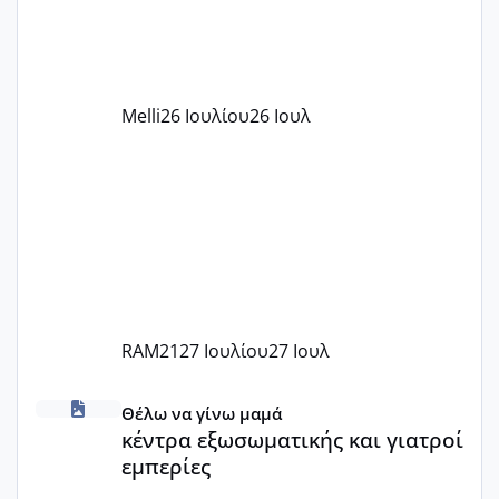
δέχονται παιδιά με βαουτσερ και ότι
αυτό τα καλύπτει όλα εκτός από έξτρα
όπως σχολικό λεωφορείο κτλ. Είναι
παράνομο να χρεώνουν κάτι επιπλέον.
Melli
26 Ιουλίου
26 Ιουλ
Εγώ πήγα σε έναν ιδιωτικό παιδικό στ
RAM21
27 Ιουλίου
27 Ιουλ
κέντρα εξωσωματικής και γιατροί εμπερίες
Θέλω να γίνω μαμά
κέντρα εξωσωματικής και γιατροί
εμπερίες