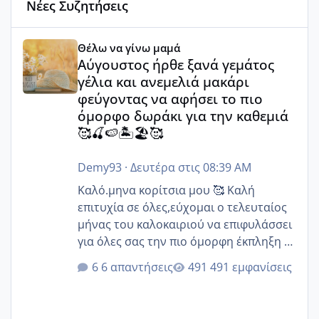
Νέες Συζητήσεις
Αύγουστος ήρθε ξανά γεμάτος γέλια και ανεμελιά μακάρι 
Θέλω να γίνω μαμά
Αύγουστος ήρθε ξανά γεμάτος
γέλια και ανεμελιά μακάρι
φεύγοντας να αφήσει το πιο
όμορφο δωράκι για την καθεμιά
🥰🍒🍉🏝️🏖️🥰
Demy93
·
Δευτέρα στις 08:39 AM
Καλό.μηνα κορίτσια μου 🥰 Καλή
επιτυχία σε όλες,εύχομαι ο τελευταίος
μήνας του καλοκαιριού να επιφυλάσσει
για όλες σας την πιο όμορφη έκπληξη 🧿
@Elk @Melikara86 @Παρασκευαιδου
6 απαντήσεις
491 εμφανίσεις
@Zenia z @melitiniღ @Christi.D.
@flowerv @Riaa @Ngsofia