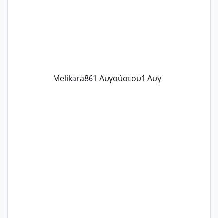
δύο χαμένους κύκλους δεν έχω έρθει
περίοδο αυτό τον μήνα περίμενα 20 δεν
ήρθα απλά είδα λίγα ροζ έκανα υπέρηχο
την επομενη μέρα και το ενδομήτριό
ήταν 11,1 χιλιοστά πολύ κα
Melikara86
1 Αυγούστου
1 Αυγ