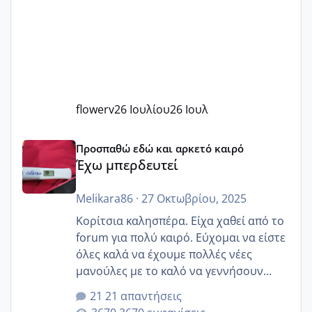
flowerv
26 Ιουλίου
26 Ιουλ
Έχω μπερδευτεί
Προσπαθώ εδώ και αρκετό καιρό
Έχω μπερδευτεί
Melikara86
·
27 Οκτωβρίου, 2025
Κορίτσια καλησπέρα. Είχα χαθεί από το
forum για πολύ καιρό. Εύχομαι να είστε
όλες καλά να έχουμε πολλές νέες
μανούλες με το καλό να γεννήσουν
αυτές που ήδη περιμένουν. Να πάρουν
21 απαντήσεις
γερα μωράκια στην αγκαλίτσα τους