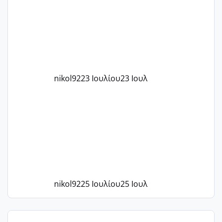
το 1,18... Είμαι 33.. Κάποια που να έμεινε
με χαμηλή άμη???
nikol92
23 Ιουλίου
23 Ιουλ
nikol92
25 Ιουλίου
25 Ιουλ