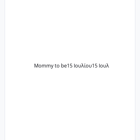
στην πρώτη είχα κάνει ολική νάρκωση
..βέβαια δεν είχα κανένα άγχος και
στρες ήταν επιλογή για ιατρικούς
λόγους της δεδομένης στιγμής.
Mommy to be
15 Ιουλίου
15 Ιουλ