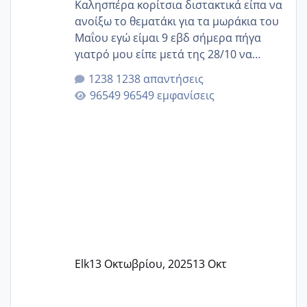
Καλησπέρα κορίτσια διστακτικά είπα να
ανοίξω το θεματάκι για τα μωράκια του
Μαΐου εγώ είμαι 9 εβδ σήμερα πήγα
γιατρό μου είπε μετά της 28/10 να
κλείσω ραντεβού για την αυχενική είναι
1238 απαντήσεις
καμιά άλλη κοπέλα να γεννάει Μάιο ;;
96549 εμφανίσεις
Elk
13 Οκτωβρίου, 2025
13 Οκτ