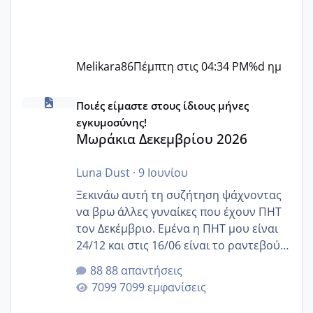
Melikara86
Πέμπτη στις 04:34 PM
%d ημ
Μωράκια Δεκεμβρίου 2026
Ποιές είμαστε στους ίδιους μήνες
εγκυμοσύνης!
Μωράκια Δεκεμβρίου 2026
Luna Dust
·
9 Ιουνίου
Ξεκινάω αυτή τη συζήτηση ψάχνοντας
να βρω άλλες γυναίκες που έχουν ΠΗΤ
τον Δεκέμβριο. Εμένα η ΠΗΤ μου είναι
24/12 και στις 16/06 είναι το ραντεβού
της αυχενικής διαφάνειας. Έχω αρκετό
88 απαντήσεις
άγχος και οι μέρες δεν φαίνεται να
7099 εμφανίσεις
περνάνε με τίποτα.