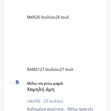
αυτό τα καλύπτει όλα εκτός από έξτρα
όπως σχολικό λεωφορείο κτλ. Είναι
παράνομο να χρεώνουν κάτι επιπλέον.
Melli
26 Ιουλίου
26 Ιουλ
Εγώ πήγα σε έναν ιδιωτικό παιδικό στ
RAM21
27 Ιουλίου
27 Ιουλ
Χαμηλή άμη
Θέλω να γίνω μαμά
Χαμηλή άμη
nikol92
·
23 Ιουλίου
Καλημέρα κορίτσια... Θέλω αρκετές