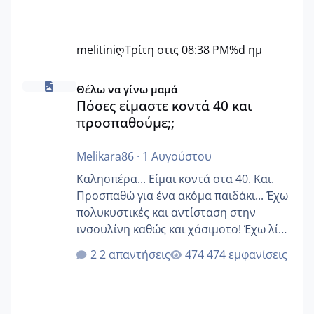
melitiniღ
Τρίτη στις 08:38 PM
%d ημ
Πόσες είμαστε κοντά 40 και προσπαθούμε;;
Θέλω να γίνω μαμά
Πόσες είμαστε κοντά 40 και
προσπαθούμε;;
Melikara86
·
1 Αυγούστου
Καλησπέρα... Είμαι κοντά στα 40. Και.
Προσπαθώ για ένα ακόμα παιδάκι... Έχω
πολυκυστικές και αντίσταση στην
ινσουλίνη καθώς και χάσιμοτο! Έχω λίγα
κιλά παραπάνω και όσο κ αν προσπαθώ
2 απαντήσεις
474 εμφανίσεις
δεν χάνω εύκολα! Προσπαθώ για ακόμη
ένα παιδί εδώ και 1,5 χρόνο! Θέλετε να
γράψετε όσες κοπέλες είστε σε
παρόμοια φάση;; Αυτή την στιγμή έχω