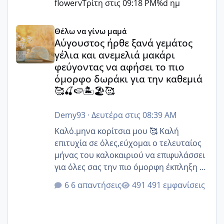
flowerv
Τρίτη στις 09:18 PM
%d ημ
Αύγουστος ήρθε ξανά γεμάτος γέλια και ανεμελιά μακάρι 
Θέλω να γίνω μαμά
Αύγουστος ήρθε ξανά γεμάτος
γέλια και ανεμελιά μακάρι
φεύγοντας να αφήσει το πιο
όμορφο δωράκι για την καθεμιά
🥰🍒🍉🏝️🏖️🥰
Demy93
·
Δευτέρα στις 08:39 AM
Καλό.μηνα κορίτσια μου 🥰 Καλή
επιτυχία σε όλες,εύχομαι ο τελευταίος
μήνας του καλοκαιριού να επιφυλάσσει
για όλες σας την πιο όμορφη έκπληξη 🧿
@Elk @Melikara86 @Παρασκευαιδου
6 απαντήσεις
491 εμφανίσεις
@Zenia z @melitiniღ @Christi.D.
@flowerv @Riaa @Ngsofia