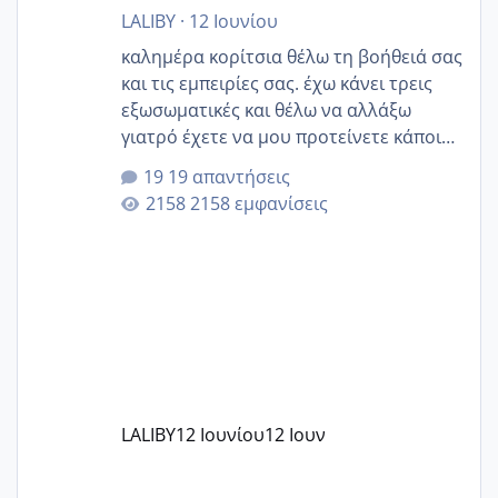
LALIBY
·
12 Ιουνίου
καλημέρα κορίτσια θέλω τη βοήθειά σας
και τις εμπειρίες σας. έχω κάνει τρεις
εξωσωματικές και θέλω να αλλάξω
γιατρό έχετε να μου προτείνετε κάποιον
που μείνατε ευχαριστημένες και είχατε
19 απαντήσεις
επιιτυχία? έκανα στο υγεία με τον
2158 εμφανίσεις
ζερβομανωλάκη (δεν το εψαξε καθόλου
το θέμα δεν μου άρεσε καθο΄λου) και
στο γένεσις με τον πάντο
LALIBY
12 Ιουνίου
12 Ιουν