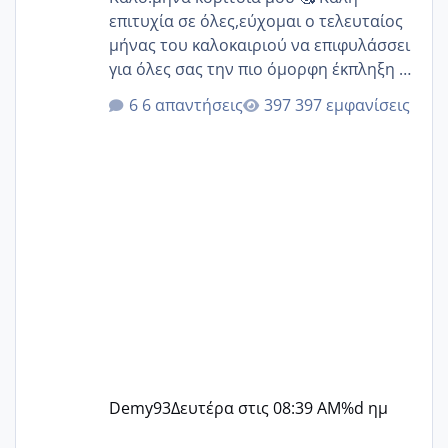
επιτυχία σε όλες,εύχομαι ο τελευταίος
μήνας του καλοκαιριού να επιφυλάσσει
για όλες σας την πιο όμορφη έκπληξη 🧿
@Elk @Melikara86 @Παρασκευαιδου
6 απαντήσεις
397 εμφανίσεις
@Zenia z @melitiniღ @Christi.D.
@flowerv @Riaa @Ngsofia
Demy93
Δευτέρα στις 08:39 AM
%d ημ