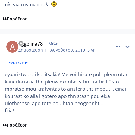
πλενω τον πωπουλι
Παράθεση
comment_567408
Author stats
aggelina78
Μέλη
Δημοσίευση
11 Αυγούστου, 2010
15 yr
ΣΥΝΤΆΚΤΗΣ
eyxaristw poli koritsakia! Me voithisate poli..pleon otan
kanei kakakia thn plenw exontas sthn "kathisti" sto
mpratso mou kratwntas to aristero ths mpouti.. einai
kourastiko alla ligotero apo thn stash pou eixa
uiothethsei apo tote pou htan neogennhti..
filia!
Παράθεση