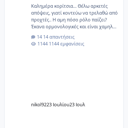
Καλημέρα κορίτσια... Θέλω αρκετές
απόψεις, γιατί κοντεύω να τρελαθώ από
προχτές.. Η αμη πόσο ρόλο παίζει?
Έκανα ορμονολογικές και είναι χαμηλή
για την ηλικία μου.. Είχα ήδη μια
14 απαντήσεις
εγκυμοσύνη, που έπρεπε να τερματιστεί
1144 εμφανίσεις
στην 27η εβδομάδα και προσπαθώ 7
μήνες ήδη και αρχίζω να αγχώνομαι με
το 1,18... Είμαι 33.. Κάποια που να έμεινε
με χαμηλή άμη???
nikol92
23 Ιουλίου
23 Ιουλ