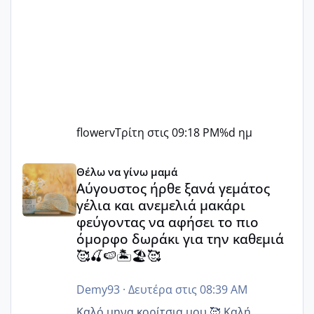
flowerv
Τρίτη στις 09:18 PM
%d ημ
Αύγουστος ήρθε ξανά γεμάτος γέλια και ανεμελιά μακάρι 
Θέλω να γίνω μαμά
Αύγουστος ήρθε ξανά γεμάτος
γέλια και ανεμελιά μακάρι
φεύγοντας να αφήσει το πιο
όμορφο δωράκι για την καθεμιά
🥰🍒🍉🏝️🏖️🥰
Demy93
·
Δευτέρα στις 08:39 AM
Καλό.μηνα κορίτσια μου 🥰 Καλή