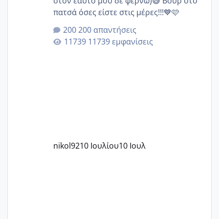
στον εαυτό μου δε φέρνω)😅 Βουρ στο
πατσά όσες είστε στις μέρες!!!💙🩷
200 απαντήσεις
11739 εμφανίσεις
nikol92
10 Ιουλίου
10 Ιουλ