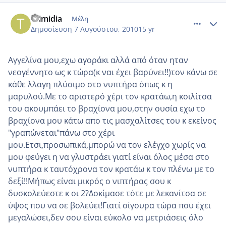
comment_564393
Author stats
thimidia
Μέλη
Δημοσίευση
7 Αυγούστου, 2010
15 yr
Αγγελίνα μου,εχω αγοράκι αλλά από όταν ηταν
νεογέννητο ως κ τώρα(κ ναι έχει βαρύνει!!)τον κάνω σε
κάθε λλαγη πλύσιμο στο νυπτήρα όπως κ η
μαρυλού.Με το αριστερό χέρι τον κρατάω,η κοιλίτσα
του ακουμπάει το βραχίονα μου,στην ουσία εχω το
βραχίονα μου κάτω απο τις μασχαλίτσες του κ εκείνος
"γραπώνεται"πάνω στο χέρι
μου.Ετσι,προσωπικά,μπορώ να τον ελέγχο χωρίς να
μου φεύγει η να γλυστράει γιατί είναι όλος μέσα στο
νυπτήρα κ ταυτόχρονα τον κρατάω κ τον πλένω με το
δεξί!!Μήπως είναι μικρός ο νιπτήρας σου κ
δυσκολεύεστε κ οι 2?Δοκίμασε τότε με λεκανίτσα σε
ύψος που να σε βολεύει!Γιατί σίγουρα τώρα που έχει
μεγαλώσει,δεν σου είναι εύκολο να μετριάσεις όλο