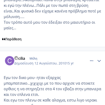
κι εγώ την πλένω...Πάλι με τον πωπό στη βρύση
είναι..Και φυσικά δεν είχαμε κανένα πρόβλημα ποτέ με
μόλυνση.....
Τον τρόπο αυτό μου τον έδειξαν στο μαιευτήριο οι
μαίες...
Παράθεση
comment_567719
Author stats
cecilia
Μέλη
Δημοσίευση
12 Αυγούστου, 2010
15 yr
Εγω τον δικο μου- ηταν εξαρχας
μπαμπατσικο...χιχιχιχι με το που αρχισε να στεκετε
ορθιος η να στηρηζετε στα 4 τον εβαζα στην μπανιερα
και τον επλενα ετσι.
Και εγω τον πλενω σε καθε αλαγμα, εστω λιγο νερακι