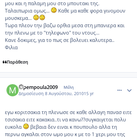
μου και η παλαμη μου στο μπουτακι της.
Ταλαιπωρια ομως...
Καθε μα καθε φορα γινομουν
μουσκεμα...
Τωρα πλεον την βαζω ορθια μεσα στη μπανιερα και
την πλενω με το "τηλεφωνο" του ντους...
Κανε δοκιμες, για το πως σε βολευει καλυτερα..
Φιλια
Παράθεση
comment_564584
Author stats
mpempoula2009
Μέλη
Δημοσίευση
8 Αυγούστου, 2010
15 yr
εγω κοριτσακια τη πλενωσε σε καθε αλλαγη πανασ ειτε
τσισακια ειτε κακακια..τι να κανω??συγκαιγεται πολυ
ευκολα
βεβαια δεν ειναι κ πουπουλο αλλα τη
περνω αγκαλαι στον ωμο μου κ με το 1 χερι μου της