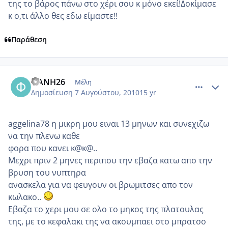
της το βάρος πάνω στο χέρι σου κ μόνο εκεί!Δοκίμασε
κ ο,τι άλλο θες εδω είμαστε!!
Παράθεση
comment_564447
Author stats
ΦΑΝΗ26
Μέλη
Δημοσίευση
7 Αυγούστου, 2010
15 yr
aggelina78 η μικρη μου ειναι 13 μηνων και συνεχιζω
να την πλενω καθε
φορα που κανει κ@κ@..
Μεχρι πριν 2 μηνες περιπου την εβαζα κατω απο την
βρυση του νυπτηρα
ανασκελα για να φευγουν οι βρωμιτσες απο τον
κωλακο..
Εβαζα το χερι μου σε ολο το μηκος της πλατουλας
της, με το κεφαλακι της να ακουμπαει στο μπρατσο