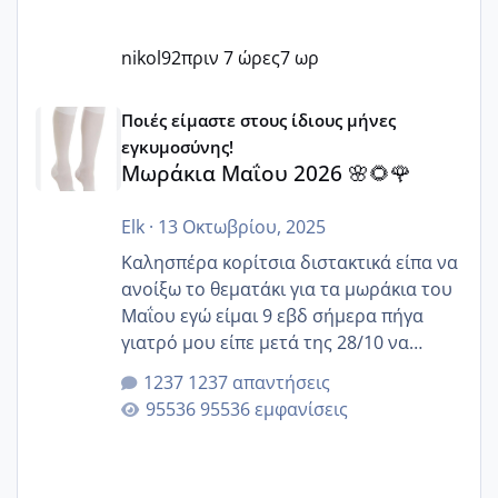
nikol92
πριν 7 ώρες
7 ωρ
Μωράκια Μαΐου 2026 🌸🌻🌹
Ποιές είμαστε στους ίδιους μήνες
εγκυμοσύνης!
Μωράκια Μαΐου 2026 🌸🌻🌹
Elk
·
13 Οκτωβρίου, 2025
Καλησπέρα κορίτσια διστακτικά είπα να
ανοίξω το θεματάκι για τα μωράκια του
Μαΐου εγώ είμαι 9 εβδ σήμερα πήγα
γιατρό μου είπε μετά της 28/10 να
κλείσω ραντεβού για την αυχενική είναι
1237 απαντήσεις
καμιά άλλη κοπέλα να γεννάει Μάιο ;;
95536 εμφανίσεις