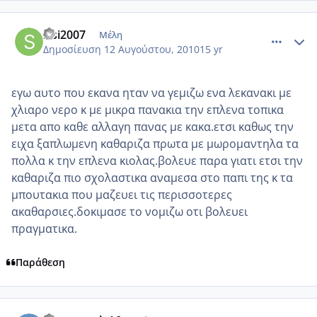
comment_567642
Author stats
sisi2007
Μέλη
Δημοσίευση
12 Αυγούστου, 2010
15 yr
εγω αυτο που εκανα ηταν να γεμιζω ενα λεκανακι με
χλιαρο νερο κ με μικρα πανακια την επλενα τοπικα
μετα απο καθε αλλαγη πανας με κακα.ετσι καθως την
ειχα ξαπλωμενη καθαριζα πρωτα με μωρομαντηλα τα
πολλα κ την επλενα κιολας.βολευε παρα γιατι ετσι την
καθαριζα πιο σχολαστικα αναμεσα στο παπι της κ τα
μπουτακια που μαζευει τις περισσοτερες
ακαθαρσιες.δοκιμασε το νομιζω οτι βολευει
πραγματικα.
Παράθεση
comment_567701
Author stats