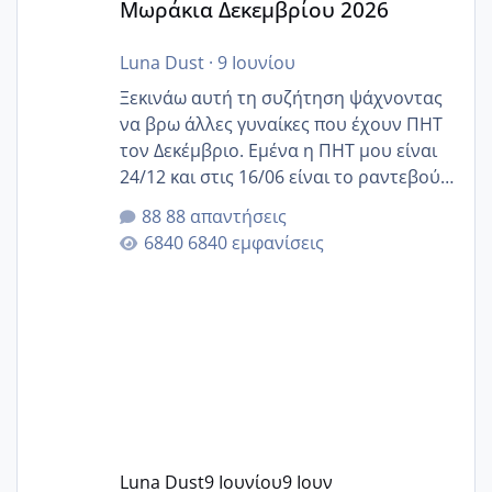
Μωράκια Δεκεμβρίου 2026
Luna Dust
·
9 Ιουνίου
Ξεκινάω αυτή τη συζήτηση ψάχνοντας
να βρω άλλες γυναίκες που έχουν ΠΗΤ
τον Δεκέμβριο. Εμένα η ΠΗΤ μου είναι
24/12 και στις 16/06 είναι το ραντεβού
της αυχενικής διαφάνειας. Έχω αρκετό
88 απαντήσεις
άγχος και οι μέρες δεν φαίνεται να
6840 εμφανίσεις
περνάνε με τίποτα.
Luna Dust
9 Ιουνίου
9 Ιουν