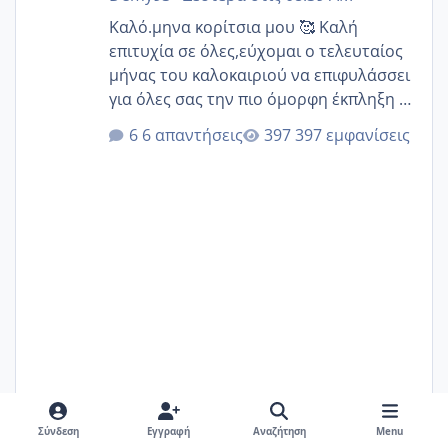
Καλό.μηνα κορίτσια μου 🥰 Καλή
επιτυχία σε όλες,εύχομαι ο τελευταίος
μήνας του καλοκαιριού να επιφυλάσσει
για όλες σας την πιο όμορφη έκπληξη 🧿
@Elk @Melikara86 @Παρασκευαιδου
6 απαντήσεις
397 εμφανίσεις
@Zenia z @melitiniღ @Christi.D.
@flowerv @Riaa @Ngsofia
Σύνδεση
Εγγραφή
Αναζήτηση
Menu
Demy93
Δευτέρα στις 08:39 AM
%d ημ