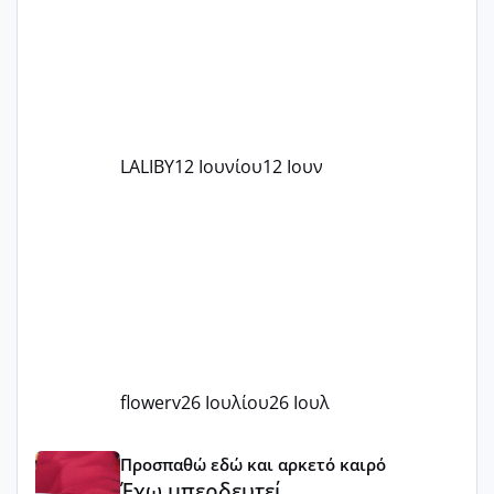
στο γένεσις με τον πάντο
LALIBY
12 Ιουνίου
12 Ιουν
flowerv
26 Ιουλίου
26 Ιουλ
Έχω μπερδευτεί
Προσπαθώ εδώ και αρκετό καιρό
Έχω μπερδευτεί