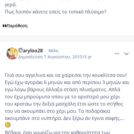
γερά.
Πως λοιπόν κάνετε εσείς το τοπικό πλύσιμο?
Παράθεση
comment_564191
Author stats
maryloo28
Μέλη
Δημοσίευση
7 Αυγούστου, 2010
15 yr
Γειά σου αγγελινα και να χαίρεσαι την κουκλίτσα σου!
Εγώ έχω αγοράκι 6 μηνών και από περίπου 3 μηνών και
εγώ λόγω βάρους άλλαξα στάση πλυσίματος. Απλά
τον έχω μπρούμυτα οπου με το αριστερό μου χέρι
του κρατάω την δεξιά μασχάλη έτσι ώστε το στήθος
του να ακουμπάει στο χέρι μου. Τα ποδαράκια
ακουμπάνε στο νυπτήρα. Δεν ξέρω άν έγινα σαφής....
Βέβαια, όσο γνωρίζω για την καθαριότητα των