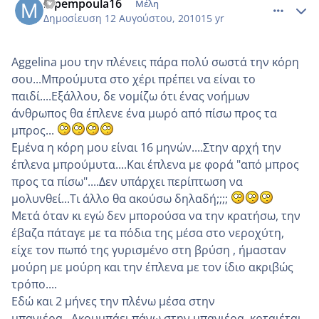
mpempoula16
Μέλη
Δημοσίευση
12 Αυγούστου, 2010
15 yr
Aggelina μου την πλένεις πάρα πολύ σωστά την κόρη
σου...Μπρούμυτα στο χέρι πρέπει να είναι το
παιδί....Εξάλλου, δε νομίζω ότι ένας νοήμων
άνθρωπος θα έπλενε ένα μωρό από πίσω προς τα
μπρος...
Εμένα η κόρη μου είναι 16 μηνών....Στην αρχή την
έπλενα μπρούμυτα....Και έπλενα με φορά "από μπρος
προς τα πίσω"....Δεν υπάρχει περίπτωση να
μολυνθεί...Τι άλλο θα ακούσω δηλαδή;;;;
Μετά όταν κι εγώ δεν μπορούσα να την κρατήσω, την
έβαζα πάταγε με τα πόδια της μέσα στο νεροχύτη,
είχε τον πωπό της γυρισμένο στη βρύση , ήμασταν
μούρη με μούρη και την έπλενα με τον ίδιο ακριβώς
τρόπο....
Εδώ και 2 μήνες την πλένω μέσα στην
μπανιέρα...Ακουμπάει πάνω στην μπανιέρα, κρταιέται