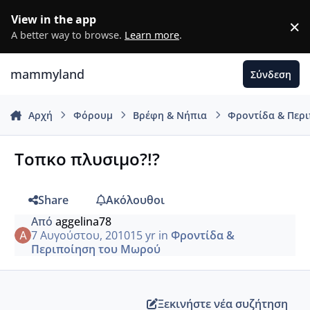
Μετάβαση σε περιεχόμενο
View in the app
×
D
A better way to browse.
Learn more
.
mammyland
Σύνδεση
Αρχή
Φόρουμ
Βρέφη & Νήπια
Φροντίδα & Περ
Τοπκο πλυσιμο?!?
Share
Ακόλουθοι
Από
aggelina78
7 Αυγούστου, 2010
15 yr
in
Φροντίδα &
Περιποίηση του Μωρού
Ξεκινήστε νέα συζήτηση