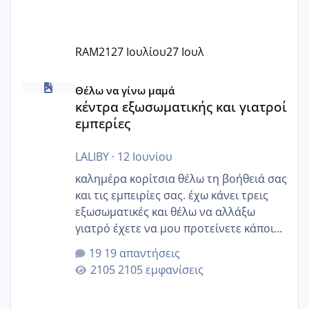
RAM21
27 Ιουλίου
27 Ιουλ
κέντρα εξωσωματικής και γιατροί εμπερίες
Θέλω να γίνω μαμά
κέντρα εξωσωματικής και γιατροί
εμπερίες
LALIBY
·
12 Ιουνίου
καλημέρα κορίτσια θέλω τη βοήθειά σας
και τις εμπειρίες σας. έχω κάνει τρεις
εξωσωματικές και θέλω να αλλάξω
γιατρό έχετε να μου προτείνετε κάποιον
που μείνατε ευχαριστημένες και είχατε
19 απαντήσεις
επιιτυχία? έκανα στο υγεία με τον
2105 εμφανίσεις
ζερβομανωλάκη (δεν το εψαξε καθόλου
το θέμα δεν μου άρεσε καθο΄λου) και