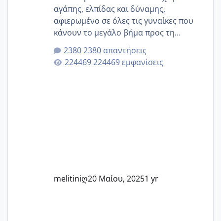
αγάπης, ελπίδας και δύναμης,
αφιερωμένο σε όλες τις γυναίκες που
κάνουν το μεγάλο βήμα προς τη
μητρότητα μέσω εξωσωματικής το 2025.
2380 απαντήσεις
Εδώ θα μοιραστούμε αγωνίες, χαρές,
224469 εμφανίσεις
εμπειρίες και κάθε μικρή ή μεγάλη
στιγμή αυτού του ξεχωριστού ταξιδιού.
Καμία δεν είναι μόνη – όλες μαζί
μπορούμε να στηρίξουμε η μία την
άλλη, να δώσουμε κουράγιο στις
δύσκολες στιγμές και να γιορτάσουμε
τις μικρές και μεγάλες νίκες. Είτε είστε
στο στάδιο της προετοιμασίας, είτε
ετοιμάζεστε
melitiniღ
20 Μαίου, 2025
1 yr