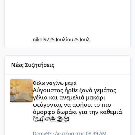
nikol92
25 Ιουλίου
25 Ιουλ
Νέες Συζητήσεις
Αύγουστος ήρθε ξανά γεμάτος γέλια και ανεμελιά μακάρι 
Θέλω να γίνω μαμά
Αύγουστος ήρθε ξανά γεμάτος
γέλια και ανεμελιά μακάρι
φεύγοντας να αφήσει το πιο
όμορφο δωράκι για την καθεμιά
🥰🍒🍉🏝️🏖️🥰
Demy93
·
Δευτέρα στις 08:39 AM