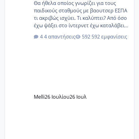
Θα ήθελα οποίος γνωρίζει για τους
παιδικούς σταθμούς με βαουτσερ ΕΣΠΑ
τι ακριβώς ισχύει. Τι καλύπτει? Από όσο
έχω ψάξει στο ίντερνετ έχω καταλάβει
ότι το βαουτσερ καλύπτει όλα τα
4 απαντήσεις
592 εμφανίσεις
δίδακτρα και τα τροφεια του ιδιωτικού
παιδικού σταθμού για όποιον το έχει
πάρει. Οι παιδικοί σταθμοί έχουν
υπογράψει σύμβαση με την ΕΕΤΑΑ ότι
δέχονται παιδιά με βαουτσερ και ότι
αυτό τα καλύπτει όλα εκτός από έξτρα
όπως σχολικό λεωφορείο κτλ. Είναι
παράνομο να χρεώνουν κάτι επιπλέον.
Melli
26 Ιουλίου
26 Ιουλ
Εγώ πήγα σε έναν ιδιωτικό παιδικό στ