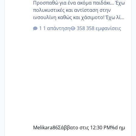
Προσπαθώ για ένα ακόμα παιδάκι... Έχω
πολυκυστικές και αντίσταση στην
ινσουλίνη καθώς και χάσιμοτο! Έχω λίγα
κιλά παραπάνω και όσο κ αν προσπαθώ
1 απάντηση
358 εμφανίσεις
δεν χάνω εύκολα! Προσπαθώ για ακόμη
ένα παιδί εδώ και 1,5 χρόνο! Θέλετε να
γράψετε όσες κοπέλες είστε σε
παρόμοια φάση;; Αυτή την στιγμή έχω
δύο χαμένους κύκλους δεν έχω έρθει
περίοδο αυτό τον μήνα περίμενα 20 δεν
ήρθα απλά είδα λίγα ροζ έκανα υπέρηχο
την επομενη μέρα και το ενδομήτριό
ήταν 11,1 χιλιοστά πολύ κα
Melikara86
Σάββατο στις 12:30 PM
%d ημ