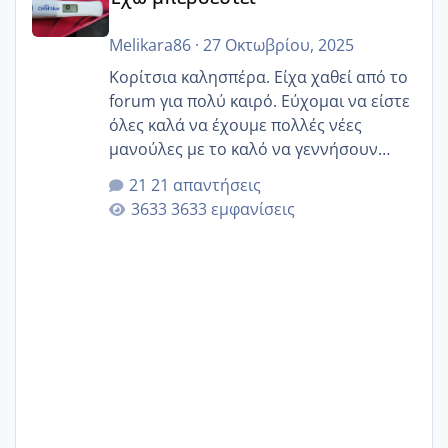
Melikara86
·
27 Οκτωβρίου, 2025
Κορίτσια καλησπέρα. Είχα χαθεί από το
forum για πολύ καιρό. Εύχομαι να είστε
όλες καλά να έχουμε πολλές νέες
μανούλες με το καλό να γεννήσουν
αυτές που ήδη περιμένουν. Να πάρουν
21 απαντήσεις
γερα μωράκια στην αγκαλίτσα τους
3633 εμφανίσεις
🙏🏼🙏🏼 Ας πάμε λοιπόν στο θέμα μου.
Τελευταία περίοδο 25 σεπτεμβρίου
Εδώ και τέσσερις πέντε μέρες νιώθω
αρρωστη δεν έχω κουράγιο για τίποτα
πονάει πολύ το στήθος μου και τα δύο
και βάζω θερμόμετρο και έχω συνεχώς
37 με 37, 3 Έτσι λοιπόν είπα να κάνω
ένα τεστ την παρασ