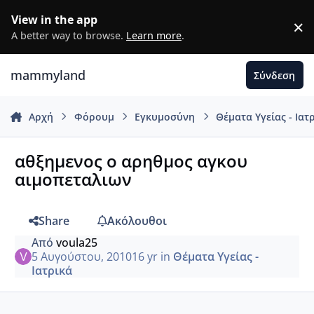
Μετάβαση σε περιεχόμενο
View in the app
×
D
A better way to browse.
Learn more
.
mammyland
Σύνδεση
Αρχή
Φόρουμ
Εγκυμοσύνη
Θέματα Υγείας - Ιατ
αθξημενος ο αρηθμος αγκου
αιμοπεταλιων
Share
Ακόλουθοι
Από
voula25
5 Αυγούστου, 2010
16 yr
in
Θέματα Υγείας -
Ιατρικά