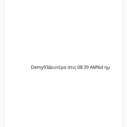
Demy93
Δευτέρα στις 08:39 AM
%d ημ