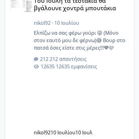
Του Ιούλη τα τεστάκια θα
βγάλουνε χοντρά μπουτάκια
nikol92
·
10 Ιουλίου
Ελπίζω να σας φέρω γούρι 😜 (Μόνο
στον εαυτό μου δε φέρνω)😅 Βουρ στο
πατσά όσες είστε στις μέρες!!!💙🩷
212 απαντήσεις
12635 εμφανίσεις
nikol92
10 Ιουλίου
10 Ιουλ