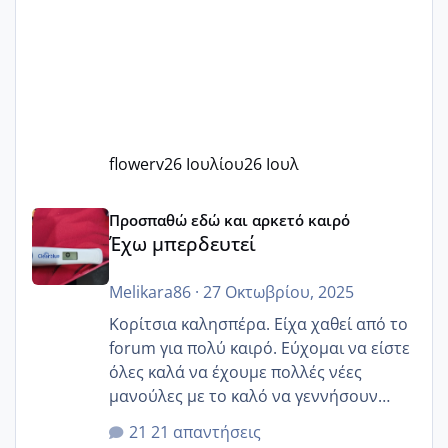
flowerv
26 Ιουλίου
26 Ιουλ
Έχω μπερδευτεί
Προσπαθώ εδώ και αρκετό καιρό
Έχω μπερδευτεί
Melikara86
·
27 Οκτωβρίου, 2025
Κορίτσια καλησπέρα. Είχα χαθεί από το
forum για πολύ καιρό. Εύχομαι να είστε
όλες καλά να έχουμε πολλές νέες
μανούλες με το καλό να γεννήσουν
αυτές που ήδη περιμένουν. Να πάρουν
21 απαντήσεις
γερα μωράκια στην αγκαλίτσα τους