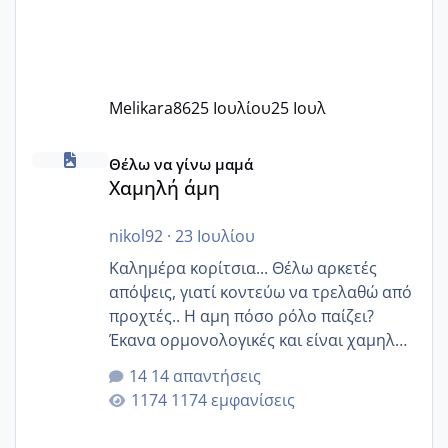
Melikara86
25 Ιουλίου
25 Ιουλ
Χαμηλή άμη
Θέλω να γίνω μαμά
Χαμηλή άμη
nikol92
·
23 Ιουλίου
Καλημέρα κορίτσια... Θέλω αρκετές
απόψεις, γιατί κοντεύω να τρελαθώ από
προχτές.. Η αμη πόσο ρόλο παίζει?
Έκανα ορμονολογικές και είναι χαμηλή
για την ηλικία μου.. Είχα ήδη μια
14 απαντήσεις
εγκυμοσύνη, που έπρεπε να τερματιστεί
1174 εμφανίσεις
στην 27η εβδομάδα και προσπαθώ 7
μήνες ήδη και αρχίζω να αγχώνομαι με