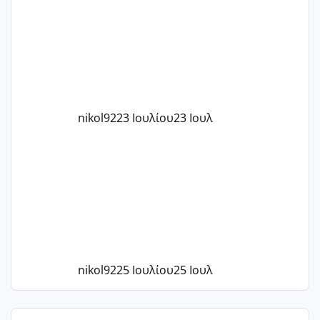
το 1,18... Είμαι 33.. Κάποια που να έμεινε
με χαμηλή άμη???
nikol92
23 Ιουλίου
23 Ιουλ
nikol92
25 Ιουλίου
25 Ιουλ