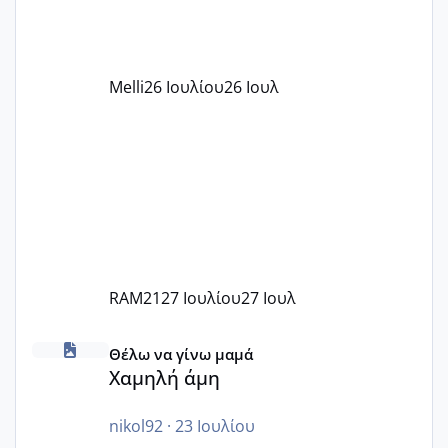
δέχονται παιδιά με βαουτσερ και ότι
αυτό τα καλύπτει όλα εκτός από έξτρα
όπως σχολικό λεωφορείο κτλ. Είναι
παράνομο να χρεώνουν κάτι επιπλέον.
Melli
26 Ιουλίου
26 Ιουλ
Εγώ πήγα σε έναν ιδιωτικό παιδικό στ
RAM21
27 Ιουλίου
27 Ιουλ
Χαμηλή άμη
Θέλω να γίνω μαμά
Χαμηλή άμη
nikol92
·
23 Ιουλίου