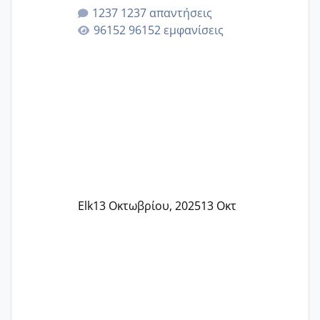
κλείσω ραντεβού για την αυχενική είναι
1237 απαντήσεις
καμιά άλλη κοπέλα να γεννάει Μάιο ;;
96152 εμφανίσεις
Elk
13 Οκτωβρίου, 2025
13 Οκτ