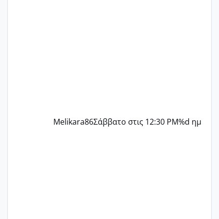
παρόμοια φάση;; Αυτή την στιγμή έχω
δύο χαμένους κύκλους δεν έχω έρθει
περίοδο αυτό τον μήνα περίμενα 20 δεν
ήρθα απλά είδα λίγα ροζ έκανα υπέρηχο
την επομενη μέρα και το ενδομήτριό
ήταν 11,1 χιλιοστά πολύ κα
Melikara86
Σάββατο στις 12:30 PM
%d ημ