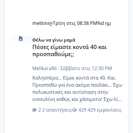
melitiniღ
Τρίτη στις 08:38 PM
%d ημ
Πόσες είμαστε κοντά 40 και προσπαθούμε;;
Θέλω να γίνω μαμά
Πόσες είμαστε κοντά 40 και
προσπαθούμε;;
Melikara86
·
Σάββατο στις 12:30 PM
Καλησπέρα... Είμαι κοντά στα 40. Και.
Προσπαθώ για ένα ακόμα παιδάκι... Έχω
πολυκυστικές και αντίσταση στην
ινσουλίνη καθώς και χάσιμοτο! Έχω λίγα
κιλά παραπάνω και όσο κ αν προσπαθώ
2 απαντήσεις
429 εμφανίσεις
δεν χάνω εύκολα! Προσπαθώ για ακόμη
ένα παιδί εδώ και 1,5 χρόνο! Θέλετε να
γράψετε όσες κοπέλες είστε σε