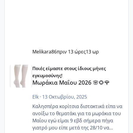
Melikara86
πριν 13 ώρες
13 ωρ
Μωράκια Μαΐου 2026 🌸🌻🌹
Ποιές είμαστε στους ίδιους μήνες
εγκυμοσύνης!
Μωράκια Μαΐου 2026 🌸🌻🌹
Elk
·
13 Οκτωβρίου, 2025
Καλησπέρα κορίτσια διστακτικά είπα να
ανοίξω το θεματάκι για τα μωράκια του
Μαΐου εγώ είμαι 9 εβδ σήμερα πήγα
γιατρό μου είπε μετά της 28/10 να