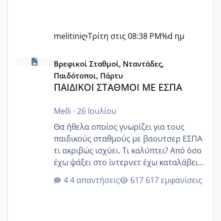
melitiniღ
Τρίτη στις 08:38 PM
%d ημ
ΠΑΙΔΙΚΟΙ ΣΤΑΘΜΟΙ ΜΕ ΕΣΠΑ
Βρεφικοί Σταθμοί, Νταντάδες,
Παιδότοποι, Πάρτυ
ΠΑΙΔΙΚΟΙ ΣΤΑΘΜΟΙ ΜΕ ΕΣΠΑ
Melli
·
26 Ιουλίου
Θα ήθελα οποίος γνωρίζει για τους
παιδικούς σταθμούς με βαουτσερ ΕΣΠΑ
τι ακριβώς ισχύει. Τι καλύπτει? Από όσο
έχω ψάξει στο ίντερνετ έχω καταλάβει
ότι το βαουτσερ καλύπτει όλα τα
4 απαντήσεις
617 εμφανίσεις
δίδακτρα και τα τροφεια του ιδιωτικού
παιδικού σταθμού για όποιον το έχει
πάρει. Οι παιδικοί σταθμοί έχουν