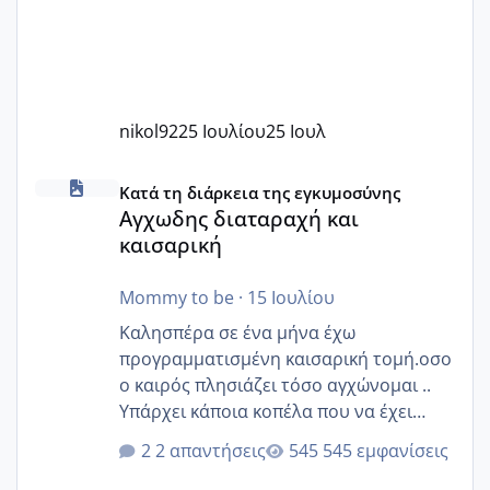
nikol92
25 Ιουλίου
25 Ιουλ
Αγχωδης διαταραχή και καισαρική
Κατά τη διάρκεια της εγκυμοσύνης
Αγχωδης διαταραχή και
καισαρική
Mommy to be
·
15 Ιουλίου
Καλησπέρα σε ένα μήνα έχω
προγραμματισμένη καισαρική τομή.οσο
ο καιρός πλησιάζει τόσο αγχώνομαι ..
Υπάρχει κάποια κοπέλα που να έχει
παρόμοιο ιστορικό να μας πει την
2 απαντήσεις
545 εμφανίσεις
εμπειρία της;Να σημειώσω είναι η