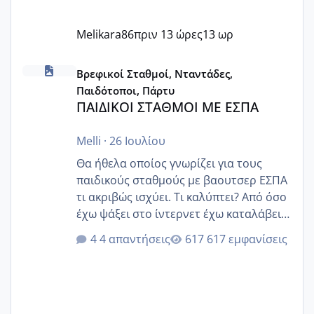
Melikara86
πριν 13 ώρες
13 ωρ
ΠΑΙΔΙΚΟΙ ΣΤΑΘΜΟΙ ΜΕ ΕΣΠΑ
Βρεφικοί Σταθμοί, Νταντάδες,
Παιδότοποι, Πάρτυ
ΠΑΙΔΙΚΟΙ ΣΤΑΘΜΟΙ ΜΕ ΕΣΠΑ
Melli
·
26 Ιουλίου
Θα ήθελα οποίος γνωρίζει για τους
παιδικούς σταθμούς με βαουτσερ ΕΣΠΑ
τι ακριβώς ισχύει. Τι καλύπτει? Από όσο
έχω ψάξει στο ίντερνετ έχω καταλάβει
ότι το βαουτσερ καλύπτει όλα τα
4 απαντήσεις
617 εμφανίσεις
δίδακτρα και τα τροφεια του ιδιωτικού
παιδικού σταθμού για όποιον το έχει
πάρει. Οι παιδικοί σταθμοί έχουν
υπογράψει σύμβαση με την ΕΕΤΑΑ ότι