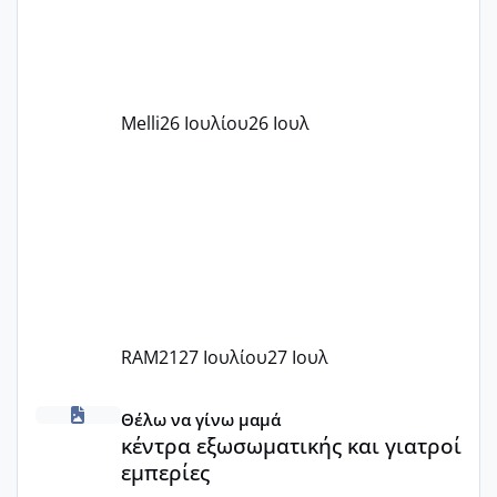
υπογράψει σύμβαση με την ΕΕΤΑΑ ότι
δέχονται παιδιά με βαουτσερ και ότι
αυτό τα καλύπτει όλα εκτός από έξτρα
όπως σχολικό λεωφορείο κτλ. Είναι
παράνομο να χρεώνουν κάτι επιπλέον.
Melli
26 Ιουλίου
26 Ιουλ
Εγώ πήγα σε έναν ιδιωτικό παιδικό στ
RAM21
27 Ιουλίου
27 Ιουλ
κέντρα εξωσωματικής και γιατροί εμπερίες
Θέλω να γίνω μαμά
κέντρα εξωσωματικής και γιατροί
εμπερίες