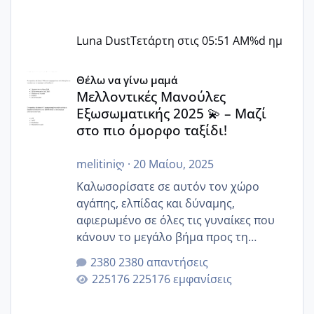
Luna Dust
Τετάρτη στις 05:51 AM
%d ημ
Μελλοντικές Μανούλες Εξωσωματικής 2025 💫 – Μαζί στο
Θέλω να γίνω μαμά
Μελλοντικές Μανούλες
Εξωσωματικής 2025 💫 – Μαζί
στο πιο όμορφο ταξίδι!
melitiniღ
·
20 Μαίου, 2025
Καλωσορίσατε σε αυτόν τον χώρο
αγάπης, ελπίδας και δύναμης,
αφιερωμένο σε όλες τις γυναίκες που
κάνουν το μεγάλο βήμα προς τη
μητρότητα μέσω εξωσωματικής το 2025.
2380 απαντήσεις
Εδώ θα μοιραστούμε αγωνίες, χαρές,
225176 εμφανίσεις
εμπειρίες και κάθε μικρή ή μεγάλη
στιγμή αυτού του ξεχωριστού ταξιδιού.