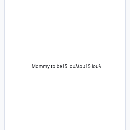
δεύτερη εγκυμοσύνη μου και καισαρική
στην πρώτη είχα κάνει ολική νάρκωση
..βέβαια δεν είχα κανένα άγχος και
στρες ήταν επιλογή για ιατρικούς
λόγους της δεδομένης στιγμής.
Mommy to be
15 Ιουλίου
15 Ιουλ