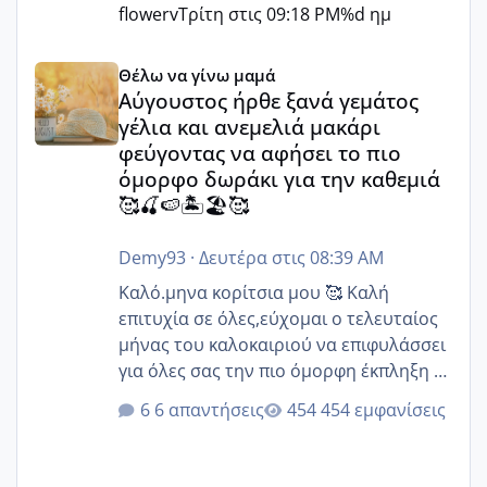
flowerv
Τρίτη στις 09:18 PM
%d ημ
Αύγουστος ήρθε ξανά γεμάτος γέλια και ανεμελιά μακάρι 
Θέλω να γίνω μαμά
Αύγουστος ήρθε ξανά γεμάτος
γέλια και ανεμελιά μακάρι
φεύγοντας να αφήσει το πιο
όμορφο δωράκι για την καθεμιά
🥰🍒🍉🏝️🏖️🥰
Demy93
·
Δευτέρα στις 08:39 AM
Καλό.μηνα κορίτσια μου 🥰 Καλή
επιτυχία σε όλες,εύχομαι ο τελευταίος
μήνας του καλοκαιριού να επιφυλάσσει
για όλες σας την πιο όμορφη έκπληξη 🧿
@Elk @Melikara86 @Παρασκευαιδου
6 απαντήσεις
454 εμφανίσεις
@Zenia z @melitiniღ @Christi.D.
@flowerv @Riaa @Ngsofia