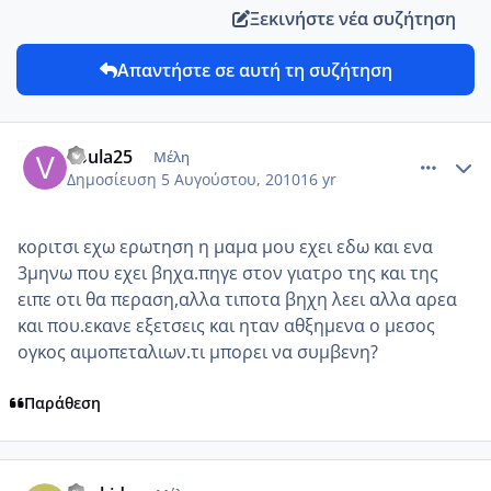
Ξεκινήστε νέα συζήτηση
Απαντήστε σε αυτή τη συζήτηση
comment_14786
Author stats
voula25
Μέλη
Δημοσίευση
5 Αυγούστου, 2010
16 yr
κοριτσι εχω ερωτηση η μαμα μου εχει εδω και ενα
3μηνω που εχει βηχα.πηγε στον γιατρο της και της
ειπε οτι θα περαση,αλλα τιποτα βηχη λεει αλλα αρεα
και που.εκανε εξετσεις και ηταν αθξημενα ο μεσος
ογκος αιμοπεταλιων.τι μπορει να συμβενη?
Παράθεση
comment_563640
Author stats