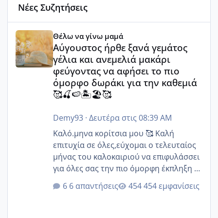
Νέες Συζητήσεις
Αύγουστος ήρθε ξανά γεμάτος γέλια και ανεμελιά μακάρι 
Θέλω να γίνω μαμά
Αύγουστος ήρθε ξανά γεμάτος
γέλια και ανεμελιά μακάρι
φεύγοντας να αφήσει το πιο
όμορφο δωράκι για την καθεμιά
🥰🍒🍉🏝️🏖️🥰
Demy93
·
Δευτέρα στις 08:39 AM
Καλό.μηνα κορίτσια μου 🥰 Καλή
επιτυχία σε όλες,εύχομαι ο τελευταίος
μήνας του καλοκαιριού να επιφυλάσσει
για όλες σας την πιο όμορφη έκπληξη 🧿
@Elk @Melikara86 @Παρασκευαιδου
6 απαντήσεις
454 εμφανίσεις
@Zenia z @melitiniღ @Christi.D.
@flowerv @Riaa @Ngsofia