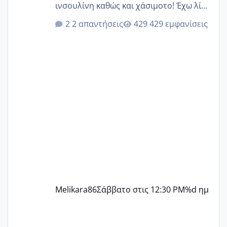
ινσουλίνη καθώς και χάσιμοτο! Έχω λίγα
κιλά παραπάνω και όσο κ αν προσπαθώ
2 απαντήσεις
429 εμφανίσεις
δεν χάνω εύκολα! Προσπαθώ για ακόμη
ένα παιδί εδώ και 1,5 χρόνο! Θέλετε να
γράψετε όσες κοπέλες είστε σε
παρόμοια φάση;; Αυτή την στιγμή έχω
δύο χαμένους κύκλους δεν έχω έρθει
περίοδο αυτό τον μήνα περίμενα 20 δεν
ήρθα απλά είδα λίγα ροζ έκανα υπέρηχο
την επομενη μέρα και το ενδομήτριό
ήταν 11,1 χιλιοστά πολύ κα
Melikara86
Σάββατο στις 12:30 PM
%d ημ