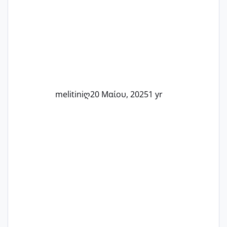
Καμία δεν είναι μόνη – όλες μαζί
μπορούμε να στηρίξουμε η μία την
άλλη, να δώσουμε κουράγιο στις
δύσκολες στιγμές και να γιορτάσουμε
τις μικρές και μεγάλες νίκες. Είτε είστε
στο στάδιο της προετοιμασίας, είτε
ετοιμάζεστε
melitiniღ
20 Μαίου, 2025
1 yr