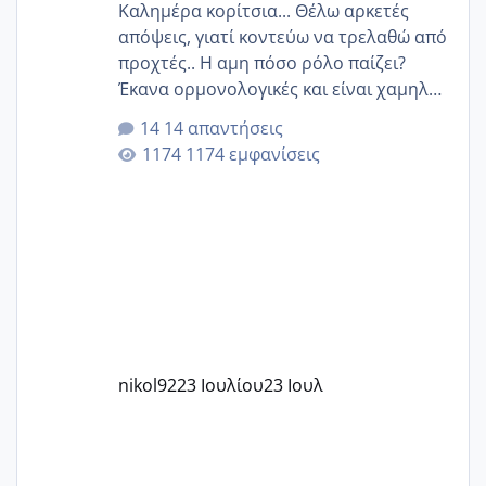
Καλημέρα κορίτσια... Θέλω αρκετές
απόψεις, γιατί κοντεύω να τρελαθώ από
προχτές.. Η αμη πόσο ρόλο παίζει?
Έκανα ορμονολογικές και είναι χαμηλή
για την ηλικία μου.. Είχα ήδη μια
14 απαντήσεις
εγκυμοσύνη, που έπρεπε να τερματιστεί
1174 εμφανίσεις
στην 27η εβδομάδα και προσπαθώ 7
μήνες ήδη και αρχίζω να αγχώνομαι με
το 1,18... Είμαι 33.. Κάποια που να έμεινε
με χαμηλή άμη???
nikol92
23 Ιουλίου
23 Ιουλ