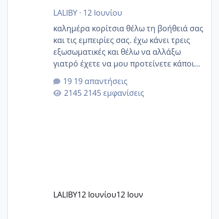
LALIBY
·
12 Ιουνίου
καλημέρα κορίτσια θέλω τη βοήθειά σας
και τις εμπειρίες σας. έχω κάνει τρεις
εξωσωματικές και θέλω να αλλάξω
γιατρό έχετε να μου προτείνετε κάποιον
που μείνατε ευχαριστημένες και είχατε
19 απαντήσεις
επιιτυχία? έκανα στο υγεία με τον
2145 εμφανίσεις
ζερβομανωλάκη (δεν το εψαξε καθόλου
το θέμα δεν μου άρεσε καθο΄λου) και
στο γένεσις με τον πάντο
LALIBY
12 Ιουνίου
12 Ιουν