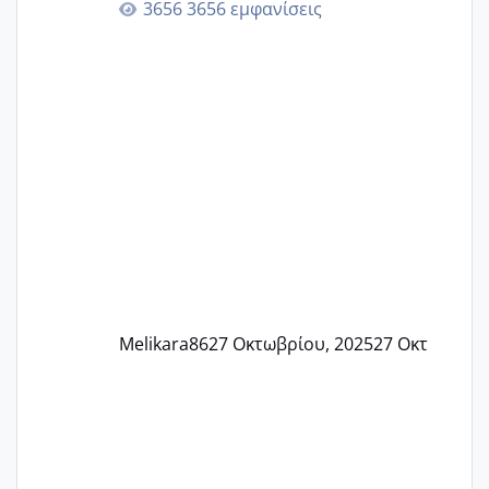
3656 εμφανίσεις
🙏🏼🙏🏼 Ας πάμε λοιπόν στο θέμα μου.
Τελευταία περίοδο 25 σεπτεμβρίου
Εδώ και τέσσερις πέντε μέρες νιώθω
αρρωστη δεν έχω κουράγιο για τίποτα
πονάει πολύ το στήθος μου και τα δύο
και βάζω θερμόμετρο και έχω συνεχώς
37 με 37, 3 Έτσι λοιπόν είπα να κάνω
ένα τεστ την παρασ
Melikara86
27 Οκτωβρίου, 2025
27 Οκτ