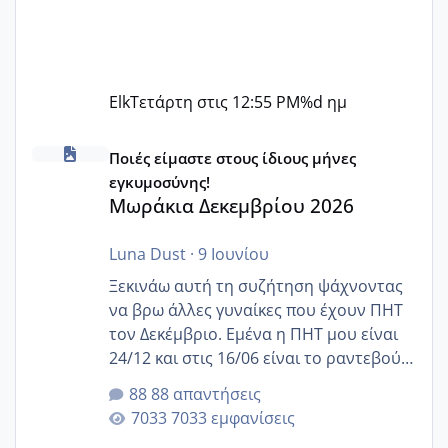
Elk
Τετάρτη στις 12:55 PM
%d ημ
Μωράκια Δεκεμβρίου 2026
Ποιές είμαστε στους ίδιους μήνες
εγκυμοσύνης!
Μωράκια Δεκεμβρίου 2026
Luna Dust
·
9 Ιουνίου
Ξεκινάω αυτή τη συζήτηση ψάχνοντας
να βρω άλλες γυναίκες που έχουν ΠΗΤ
τον Δεκέμβριο. Εμένα η ΠΗΤ μου είναι
24/12 και στις 16/06 είναι το ραντεβού
της αυχενικής διαφάνειας. Έχω αρκετό
88 απαντήσεις
άγχος και οι μέρες δεν φαίνεται να
7033 εμφανίσεις
περνάνε με τίποτα.