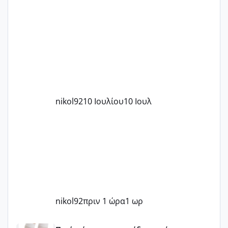
nikol92
10 Ιουλίου
10 Ιουλ
nikol92
πριν 1 ώρα
1 ωρ
Μωράκια Μαΐου 2026 🌸🌻🌹