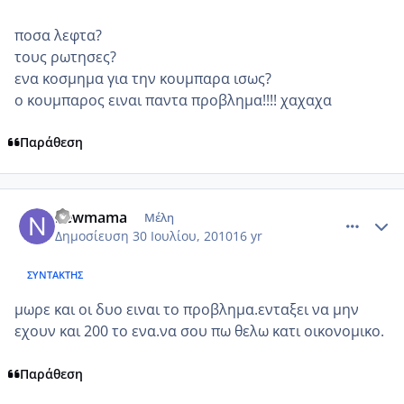
ποσα λεφτα?
τους ρωτησες?
ενα κοσμημα για την κουμπαρα ισως?
ο κουμπαρος ειναι παντα προβλημα!!!! χαχαχα
Παράθεση
comment_557068
Author stats
newmama
Μέλη
Δημοσίευση
30 Ιουλίου, 2010
16 yr
ΣΥΝΤΆΚΤΗΣ
μωρε και οι δυο ειναι το προβλημα.ενταξει να μην
εχουν και 200 το ενα.να σου πω θελω κατι οικονομικο.
Παράθεση