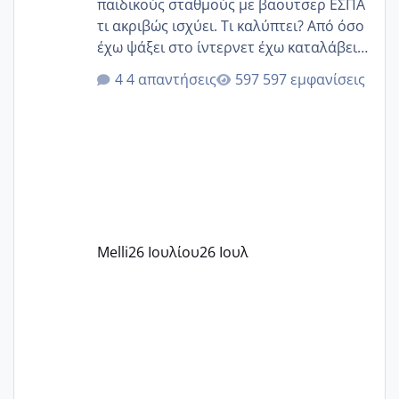
παιδικούς σταθμούς με βαουτσερ ΕΣΠΑ
τι ακριβώς ισχύει. Τι καλύπτει? Από όσο
έχω ψάξει στο ίντερνετ έχω καταλάβει
ότι το βαουτσερ καλύπτει όλα τα
4 απαντήσεις
597 εμφανίσεις
δίδακτρα και τα τροφεια του ιδιωτικού
παιδικού σταθμού για όποιον το έχει
πάρει. Οι παιδικοί σταθμοί έχουν
υπογράψει σύμβαση με την ΕΕΤΑΑ ότι
δέχονται παιδιά με βαουτσερ και ότι
αυτό τα καλύπτει όλα εκτός από έξτρα
όπως σχολικό λεωφορείο κτλ. Είναι
παράνομο να χρεώνουν κάτι επιπλέον.
Melli
26 Ιουλίου
26 Ιουλ
Εγώ πήγα σε έναν ιδιωτικό παιδικό στ