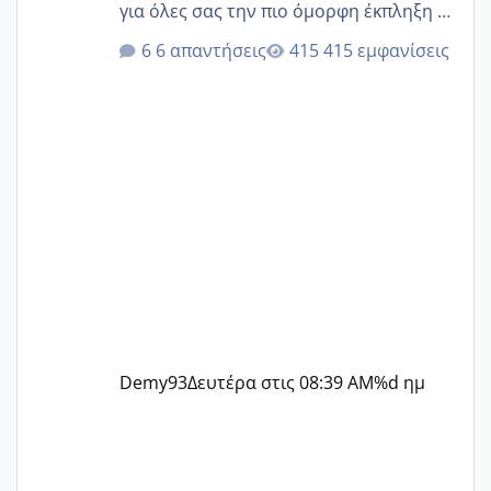
για όλες σας την πιο όμορφη έκπληξη 🧿
@Elk @Melikara86 @Παρασκευαιδου
6 απαντήσεις
415 εμφανίσεις
@Zenia z @melitiniღ @Christi.D.
@flowerv @Riaa @Ngsofia
Demy93
Δευτέρα στις 08:39 AM
%d ημ