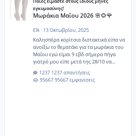
Ποιές είμαστε στους ίδιους μήνες
εγκυμοσύνης!
Μωράκια Μαΐου 2026 🌸🌻🌹
Elk
·
13 Οκτωβρίου, 2025
Καλησπέρα κορίτσια διστακτικά είπα να
ανοίξω το θεματάκι για τα μωράκια του
Μαΐου εγώ είμαι 9 εβδ σήμερα πήγα
γιατρό μου είπε μετά της 28/10 να
κλείσω ραντεβού για την αυχενική είναι
1237 απαντήσεις
καμιά άλλη κοπέλα να γεννάει Μάιο ;;
95667 εμφανίσεις