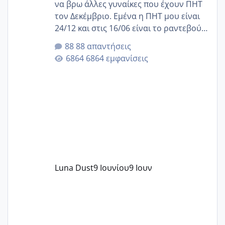
να βρω άλλες γυναίκες που έχουν ΠΗΤ
τον Δεκέμβριο. Εμένα η ΠΗΤ μου είναι
24/12 και στις 16/06 είναι το ραντεβού
της αυχενικής διαφάνειας. Έχω αρκετό
88 απαντήσεις
άγχος και οι μέρες δεν φαίνεται να
6864 εμφανίσεις
περνάνε με τίποτα.
Luna Dust
9 Ιουνίου
9 Ιουν