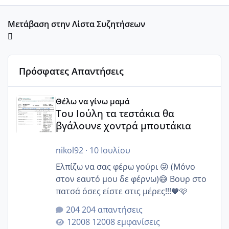
Μετάβαση στην Λίστα Συζητήσεων
Πρόσφατες Απαντήσεις
Του Ιούλη τα τεστάκια θα βγάλουνε χοντρά μπουτάκια
Θέλω να γίνω μαμά
Του Ιούλη τα τεστάκια θα
βγάλουνε χοντρά μπουτάκια
nikol92
·
10 Ιουλίου
Ελπίζω να σας φέρω γούρι 😜 (Μόνο
στον εαυτό μου δε φέρνω)😅 Βουρ στο
πατσά όσες είστε στις μέρες!!!💙🩷
204 απαντήσεις
12008 εμφανίσεις