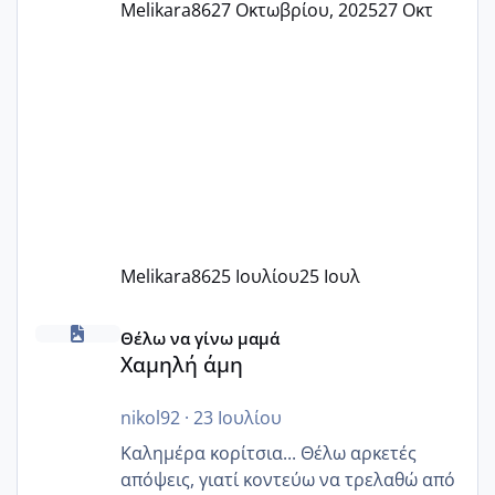
Melikara86
27 Οκτωβρίου, 2025
27 Οκτ
Melikara86
25 Ιουλίου
25 Ιουλ
Χαμηλή άμη
Θέλω να γίνω μαμά
Χαμηλή άμη
nikol92
·
23 Ιουλίου
Καλημέρα κορίτσια... Θέλω αρκετές
απόψεις, γιατί κοντεύω να τρελαθώ από