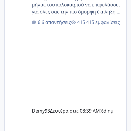
μήνας του καλοκαιριού να επιφυλάσσει
για όλες σας την πιο όμορφη έκπληξη 🧿
@Elk @Melikara86 @Παρασκευαιδου
6 απαντήσεις
415 εμφανίσεις
@Zenia z @melitiniღ @Christi.D.
@flowerv @Riaa @Ngsofia
Demy93
Δευτέρα στις 08:39 AM
%d ημ