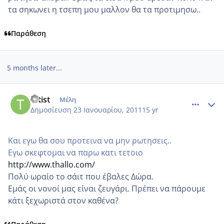
τα σηκωνει η τσεπη μου μαλλον θα τα προτιμησω..
Παράθεση
5 months later...
comment_661835
Author stats
tatist
Μέλη
Δημοσίευση
23 Ιανουαρίου, 2011
15 yr
Και εγω θα σου προτεινα να μην ρωτησεις..
Εγω σκεφτομαι να παρω κατι τετοιο
http://www.thallo.com/
Πολύ ωραίο το σάιτ που έβαλες Δώρα.
Εμάς οι νονοί μας είναι ζευγάρι. Πρέπει να πάρουμε
κάτι ξεχωριστά στον καθένα?