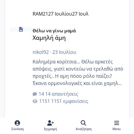
RAM21
27 Ιουλίου
27 Ιουλ
Χαμηλή άμη
Θέλω να γίνω μαμά
Χαμηλή άμη
nikol92
·
23 Ιουλίου
Καλημέρα κορίτσια... Θέλω αρκετές
απόψεις, γιατί κοντεύω να τρελαθώ από
προχτές.. Η αμη πόσο ρόλο παίζει?
Έκανα ορμονολογικές και είναι χαμηλή
για την ηλικία μου.. Είχα ήδη μια
14 απαντήσεις
εγκυμοσύνη, που έπρεπε να τερματιστεί
1151 εμφανίσεις
στην 27η εβδομάδα και προσπαθώ 7
μήνες ήδη και αρχίζω να αγχώνομαι με
το 1,18... Είμαι 33.. Κάποια που να έμεινε
με χαμηλή άμη???
Σύνδεση
Εγγραφή
Αναζήτηση
Menu