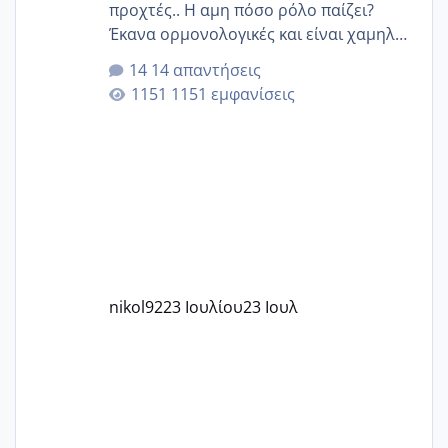
προχτές.. Η αμη πόσο ρόλο παίζει?
Έκανα ορμονολογικές και είναι χαμηλή
για την ηλικία μου.. Είχα ήδη μια
14 απαντήσεις
εγκυμοσύνη, που έπρεπε να τερματιστεί
1151 εμφανίσεις
στην 27η εβδομάδα και προσπαθώ 7
μήνες ήδη και αρχίζω να αγχώνομαι με
το 1,18... Είμαι 33.. Κάποια που να έμεινε
με χαμηλή άμη???
nikol92
23 Ιουλίου
23 Ιουλ