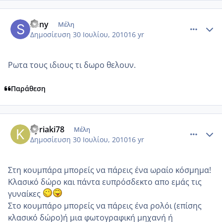
comment_557110
Author stats
sony
Μέλη
Δημοσίευση
30 Ιουλίου, 2010
16 yr
Ρωτα τους ιδιους τι δωρο θελουν.
Παράθεση
comment_557117
Author stats
kyriaki78
Μέλη
Δημοσίευση
30 Ιουλίου, 2010
16 yr
Στη κουμπάρα μπορείς να πάρεις ένα ωραίο κόσμημα!
Κλασικό δώρο και πάντα ευπρόσδεκτο απο εμάς τις
γυναίκες
Στο κουμπάρο μπορείς να πάρεις ένα ρολόι (επίσης
κλασικό δώρο)ή μια φωτογραφική μηχανή ή