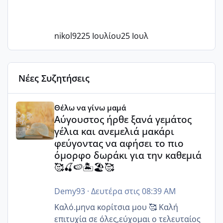
nikol92
25 Ιουλίου
25 Ιουλ
Νέες Συζητήσεις
Αύγουστος ήρθε ξανά γεμάτος γέλια και ανεμελιά μακάρι 
Θέλω να γίνω μαμά
Αύγουστος ήρθε ξανά γεμάτος
γέλια και ανεμελιά μακάρι
φεύγοντας να αφήσει το πιο
όμορφο δωράκι για την καθεμιά
🥰🍒🍉🏝️🏖️🥰
Demy93
·
Δευτέρα στις 08:39 AM
Καλό.μηνα κορίτσια μου 🥰 Καλή
επιτυχία σε όλες,εύχομαι ο τελευταίος