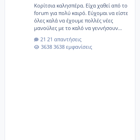
Κορίτσια καλησπέρα. Είχα χαθεί από το
forum για πολύ καιρό. Εύχομαι να είστε
όλες καλά να έχουμε πολλές νέες
μανούλες με το καλό να γεννήσουν
αυτές που ήδη περιμένουν. Να πάρουν
21 απαντήσεις
γερα μωράκια στην αγκαλίτσα τους
3638 εμφανίσεις
🙏🏼🙏🏼 Ας πάμε λοιπόν στο θέμα μου.
Τελευταία περίοδο 25 σεπτεμβρίου
Εδώ και τέσσερις πέντε μέρες νιώθω
αρρωστη δεν έχω κουράγιο για τίποτα
πονάει πολύ το στήθος μου και τα δύο
και βάζω θερμόμετρο και έχω συνεχώς
37 με 37, 3 Έτσι λοιπόν είπα να κάνω
ένα τεστ την παρασ