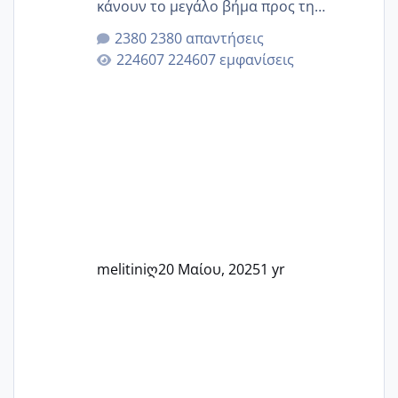
κάνουν το μεγάλο βήμα προς τη
μητρότητα μέσω εξωσωματικής το 2025.
2380 απαντήσεις
Εδώ θα μοιραστούμε αγωνίες, χαρές,
224607 εμφανίσεις
εμπειρίες και κάθε μικρή ή μεγάλη
στιγμή αυτού του ξεχωριστού ταξιδιού.
Καμία δεν είναι μόνη – όλες μαζί
μπορούμε να στηρίξουμε η μία την
άλλη, να δώσουμε κουράγιο στις
δύσκολες στιγμές και να γιορτάσουμε
τις μικρές και μεγάλες νίκες. Είτε είστε
στο στάδιο της προετοιμασίας, είτε
ετοιμάζεστε
melitiniღ
20 Μαίου, 2025
1 yr