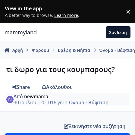
Μετάβαση σε περιεχόμενο
View in the app
×
D
A better way to browse.
Learn more
.
mammyland
Σύνδεση
Αρχή
Φόρουμ
Βρέφη & Νήπια
Όνομα - Βάφτισ
τι δωρο για τους κουμπαρους?
Share
Ακόλουθοι
Από
newmama
30 Ιουλίου, 2010
16 yr
in
Όνομα - Βάφτιση
Ξεκινήστε νέα συζήτηση