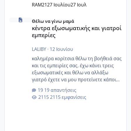
RAM21
27 Ιουλίου
27 Ιουλ
κέντρα εξωσωματικής και γιατροί εμπερίες
Θέλω να γίνω μαμά
κέντρα εξωσωματικής και γιατροί
εμπερίες
LALIBY
·
12 Ιουνίου
καλημέρα κορίτσια θέλω τη βοήθειά σας
και τις εμπειρίες σας. έχω κάνει τρεις
εξωσωματικές και θέλω να αλλάξω
γιατρό έχετε να μου προτείνετε κάποιον
που μείνατε ευχαριστημένες και είχατε
19 απαντήσεις
επιιτυχία? έκανα στο υγεία με τον
2115 εμφανίσεις
ζερβομανωλάκη (δεν το εψαξε καθόλου
το θέμα δεν μου άρεσε καθο΄λου) και
στο γένεσις με τον πάντο