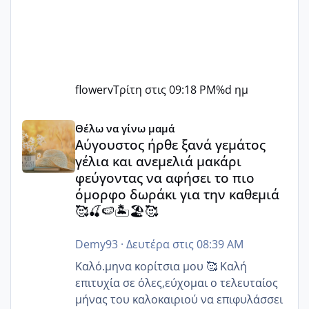
flowerv
Τρίτη στις 09:18 PM
%d ημ
Αύγουστος ήρθε ξανά γεμάτος γέλια και ανεμελιά μακάρι 
Θέλω να γίνω μαμά
Αύγουστος ήρθε ξανά γεμάτος
γέλια και ανεμελιά μακάρι
φεύγοντας να αφήσει το πιο
όμορφο δωράκι για την καθεμιά
🥰🍒🍉🏝️🏖️🥰
Demy93
·
Δευτέρα στις 08:39 AM
Καλό.μηνα κορίτσια μου 🥰 Καλή
επιτυχία σε όλες,εύχομαι ο τελευταίος
μήνας του καλοκαιριού να επιφυλάσσει