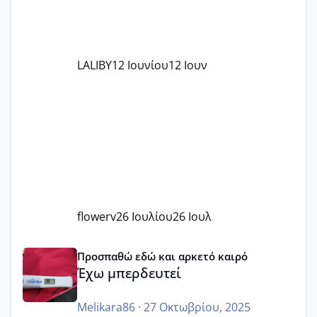
LALIBY
12 Ιουνίου
12 Ιουν
flowerv
26 Ιουλίου
26 Ιουλ
Έχω μπερδευτεί
Προσπαθώ εδώ και αρκετό καιρό
Έχω μπερδευτεί
Melikara86
·
27 Οκτωβρίου, 2025