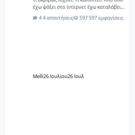
έχω ψάξει στο ίντερνετ έχω καταλάβει
ότι το βαουτσερ καλύπτει όλα τα
4 απαντήσεις
597 εμφανίσεις
δίδακτρα και τα τροφεια του ιδιωτικού
παιδικού σταθμού για όποιον το έχει
πάρει. Οι παιδικοί σταθμοί έχουν
υπογράψει σύμβαση με την ΕΕΤΑΑ ότι
δέχονται παιδιά με βαουτσερ και ότι
αυτό τα καλύπτει όλα εκτός από έξτρα
όπως σχολικό λεωφορείο κτλ. Είναι
παράνομο να χρεώνουν κάτι επιπλέον.
Melli
26 Ιουλίου
26 Ιουλ
Εγώ πήγα σε έναν ιδιωτικό παιδικό στ