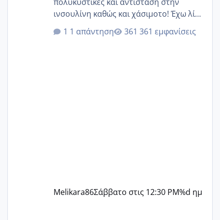
πολυκυστικές και αντίσταση στην
ινσουλίνη καθώς και χάσιμοτο! Έχω λίγα
κιλά παραπάνω και όσο κ αν προσπαθώ
1 απάντηση
361 εμφανίσεις
δεν χάνω εύκολα! Προσπαθώ για ακόμη
ένα παιδί εδώ και 1,5 χρόνο! Θέλετε να
γράψετε όσες κοπέλες είστε σε
παρόμοια φάση;; Αυτή την στιγμή έχω
δύο χαμένους κύκλους δεν έχω έρθει
περίοδο αυτό τον μήνα περίμενα 20 δεν
ήρθα απλά είδα λίγα ροζ έκανα υπέρηχο
την επομενη μέρα και το ενδομήτριό
ήταν 11,1 χιλιοστά πολύ κα
Melikara86
Σάββατο στις 12:30 PM
%d ημ