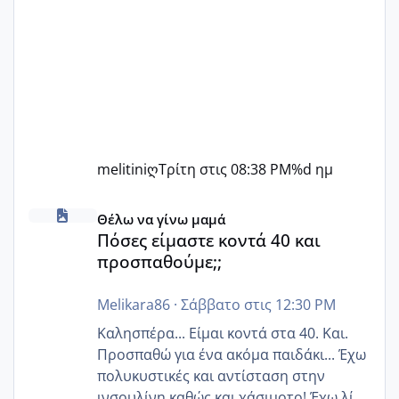
melitiniღ
Τρίτη στις 08:38 PM
%d ημ
Πόσες είμαστε κοντά 40 και προσπαθούμε;;
Θέλω να γίνω μαμά
Πόσες είμαστε κοντά 40 και
προσπαθούμε;;
Melikara86
·
Σάββατο στις 12:30 PM
Καλησπέρα... Είμαι κοντά στα 40. Και.
Προσπαθώ για ένα ακόμα παιδάκι... Έχω
πολυκυστικές και αντίσταση στην
ινσουλίνη καθώς και χάσιμοτο! Έχω λίγα