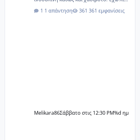
κιλά παραπάνω και όσο κ αν προσπαθώ
1 απάντηση
361 εμφανίσεις
δεν χάνω εύκολα! Προσπαθώ για ακόμη
ένα παιδί εδώ και 1,5 χρόνο! Θέλετε να
γράψετε όσες κοπέλες είστε σε
παρόμοια φάση;; Αυτή την στιγμή έχω
δύο χαμένους κύκλους δεν έχω έρθει
περίοδο αυτό τον μήνα περίμενα 20 δεν
ήρθα απλά είδα λίγα ροζ έκανα υπέρηχο
την επομενη μέρα και το ενδομήτριό
ήταν 11,1 χιλιοστά πολύ κα
Melikara86
Σάββατο στις 12:30 PM
%d ημ