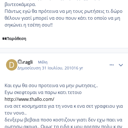
βιντεοκάμερα.
Πάντως εγώ θα πρότεινα να μη τους ρωτήσεις τι δώρο
θέλουν γιατί μπορεί να σου πουν κάτι το οποίο να μη
σηκώνει η τσέπη σου!!
Παράθεση
comment_557859
Author stats
doragli
Μέλη
Δημοσίευση
31 Ιουλίου, 2010
16 yr
Και εγω θα σου προτεινα να μην ρωτησεις..
Εγω σκεφτομαι να παρω κατι τετοιο
http://www.thallo.com/
ενα σετ κοσμηματα για τη νονα κ ενα σετ γραφειου για
τον νονο..
δενξερω βεβαια ποσο κοστιζουν γιατι δεν εχω παει να
ρωτησω ακομα.. Ομως τα ειδα κ μου αρεσαν πολυ κ αν