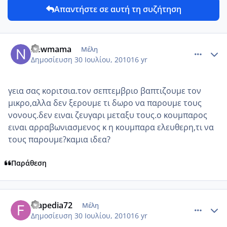
Απαντήστε σε αυτή τη συζήτηση
comment_14701
Author stats
newmama
Μέλη
Δημοσίευση
30 Ιουλίου, 2010
16 yr
γεια σας κοριτσια.τον σεπτεμβριο βαπτιζουμε τον
μικρο,αλλα δεν ξερουμε τι δωρο να παρουμε τους
νονους.δεν ειναι ζευγαρι μεταξυ τους.ο κουμπαρος
ειναι αρραβωνιασμενος κ η κουμπαρα ελευθερη,τι να
τους παρουμε?καμια ιδεα?
Παράθεση
comment_557044
Author stats
frapedia72
Μέλη
Δημοσίευση
30 Ιουλίου, 2010
16 yr